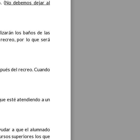
. (
No debemos dejar al
entro
lizarán los baños de las
 recreo, por lo que será
n 13 / Sep / 2019
stas PedagÃ³gicas
spués del recreo. Cuando
Ã³n inicial
 comunes y los propios de
l proceso de aprendizaje
que esté atendiendo a un
ayudar a que el alumnado
o
ursos superiores los que