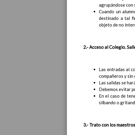
agrupándose con s
Cuando un alumno/
destinado a tal f
objeto de no inter
Educa
2.- Acceso al Colegio. Sali
Las entradas al c
compañeros y sin 
Las salidas se hará
Debemos evitar pr
En el caso de tene
silbando o gritand
3.- Trato con los maestro