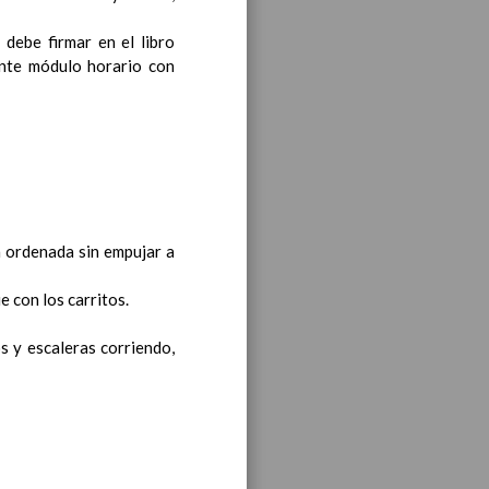
debe firmar en el libro
bre 2019
iente módulo horario con
noviembre 2019
a ordenada sin empujar a
ie con los carritos.
ea y de competencias
En
os y escaleras corriendo,
ea y de competencias
En