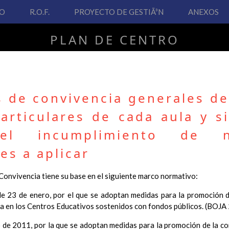
VO
R.O.F.
PROYECTO DE GESTIÃ³N
ANEXOS
PLAN DE CENTRO
CEIP San Fernando
 de convivencia generales de
articulares de cada aula y s
PLAN DE CENTRO
 el incumplimiento de 
es a aplicar
 Real Decreto 126/2014, de 28 de febrero, por el que se establece e
ha hecho necesario la revisión y adecuación de nuestro Plan de Cen
nvivencia tiene su base en el siguiente marco normativo:
ar desde este sitio web.
23 de enero, por el que se adoptan medidas para la promoción de
 interés.
a en los Centros Educativos sostenidos con fondos públicos. (BOJA
Contenido
de 2011, por la que se adoptan medidas para la promoción de la co