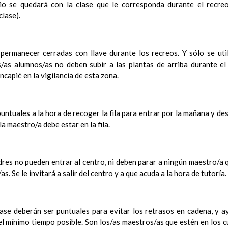
Ãrea de ReligiÃ³n CatÃ³lica
tio se quedará con la clase que le corresponda durante el recreo
Lengua Extranjera (FrancÃ©s)
lase).
En revisiÃ³n
Acuerdos especÃ­ficos referidos a metodologÃ­a en nuestro C
Papel de los deberes
Tipos de agrupamientos
permanecer cerradas con llave durante los recreos. Y sólo se uti
Sobre los espacios: aula, salidas, otrosâ€¦
s/as alumnos/as no deben subir a las plantas de arriba durante el
DistribuciÃ³n del tiempo escolar
Ãšltima actualizaciÃ³n C.E. 21/22
ncapié en la vigilancia de esta zona.
Actividades extraescolares y complementarias
Ãšltima actualizaciÃ³
ara la elaboraciÃ³n de las Programaciones DidÃ¡cticas y las Propue
Ã³n del alumnado
untuales a la hora de recoger la fila para entrar por la mañana y de
tos generales de la evaluaciÃ³n. CarÃ¡cter de la misma
la maestro/a debe estar en la fila.
ios, procedimientos e instrumentos para la realizaciÃ³n de la evaluaci
imiento por el que se harÃ¡n pÃºblicos los criterios de evaluaciÃ³n
Ã¡rea
mentos para facilitar la observaciÃ³n continuada de la evoluciÃ³n de
res no pueden entrar al centro, ni deben parar a ningún maestro/a 
entes de la evaluaciÃ³n
. Se le invitará a salir del centro y a que acuda a la hora de tutoría.
ios de calificaciÃ³n de las Ã¡reas y de las competencias clave
ipaciÃ³n de las familias en la evaluaciÃ³n
valuaciones externas
ase deberán ser puntuales para evitar los retrasos en cadena, y 
aluaciÃ³n del alumnado con necesidad especÃ­fica de apoyo educativ
l mínimo tiempo posible. Son los/as maestros/as que estén en los c
esiones de evaluaciÃ³n. Actas