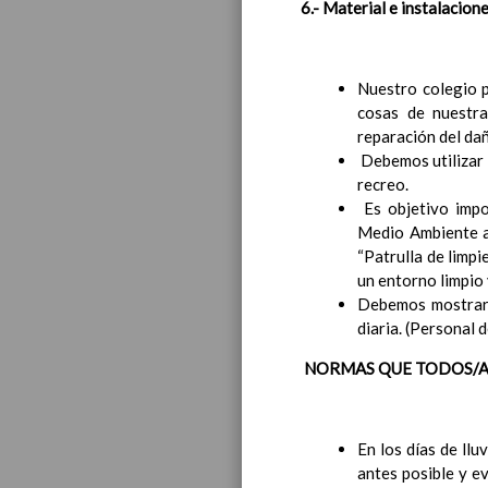
6.- Material e instalacione
Nuestro colegio p
cosas de nuestra
reparación del dañ
Debemos utilizar l
recreo.
Es objetivo impor
Medio Ambiente as
“Patrulla de limp
un entorno limpio 
Debemos mostrar 
diaria. (Personal 
NORMAS QUE TODOS/A
En los días de llu
antes posible y e