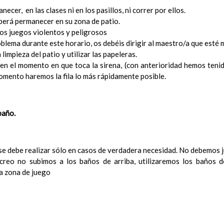
cer, en las clases ni en los pasillos, ni correr por ellos.
ConcreciÃ³n curricular para la etapa. Perfiles de Ã¡r
erá permanecer en su zona de patio.
revisiÃ³n
los juegos violentos y peligrosos
Ãrea de EducaciÃ³n para la CiudadanÃ­a y los Derechos Huma
blema durante este horario, os debéis dirigir al maestro/a que esté 
Objetivos del Ã¡rea
limpieza del patio y utilizar las papeleras.
ContribuciÃ³n del Ã¡rea a las competencias clave
 en el momento en que toca la sirena, (con anterioridad hemos tenid
ConcreciÃ³n curricular para la etapa. Perfiles de Ã¡r
omento haremos la fila lo más rápidamente posible.
revisiÃ³n
Ãrea de Cultura y PrÃ¡ctica Digital
Elab/10/06/2016
Objetivos del Ã¡rea
Elab/10/06/2016
ContribuciÃ³n del Ã¡rea a las competencias clave
Elab/10
baño.
ConcreciÃ³n curricular para la etapa. Perfiles de Ã¡r
revisiÃ³n
Ãrea de Valores Sociales y CÃ­vicos
se debe realizar sólo en casos de verdadera necesidad. No debemos j
Objetivos del Ã¡rea
ecreo no subimos a los baños de arriba, utilizaremos los baños d
ContribuciÃ³n del Ã¡rea a las competencias clave
a zona de juego
ConcreciÃ³n curricular para la etapa. Perfiles de Ã¡r
revisiÃ³n
Ãrea de ReligiÃ³n CatÃ³lica
Objetivos del Ã¡rea
ContribuciÃ³n del Ã¡rea a las competencias clave