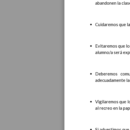
abandonen la clase
Proced
Crite
Proced
Cuidaremos que la
Proce
promo
Proced
AnÃ¡li
Evitaremos que lo
Criterios pe
alumno/a será expu
las persona
tutorÃ­as y
Norma
Deberemos comun
Crite
adecuadamente las
Plan de aten
Detec
Detec
Proced
Vigilaremos que l
El pr
al recreo en la pap
Organ
Si advertimos que