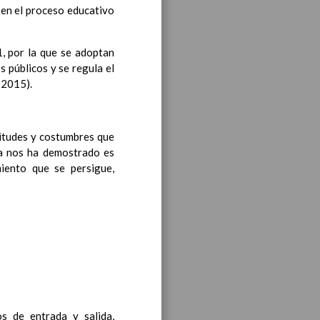
 en el proceso educativo
, por la que se adoptan
 públicos y se regula el
-2015).
iento transversal en las
titudes y costumbres que
ía nos ha demostrado es
iento que se persigue,
s generales y de Ã¡reas
ciclo de e. Infantil
15
til
s de entrada y salida,