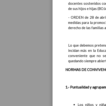
docentes sostenidos con
Introducci
de sus hijos e hijas (B
AnÃ¡lisis d
Proyecto E
- ORDEN de 28 de abril
Marco Norm
medidas para la promoci
Objetivos p
derecho de las familias 
LÃ­neas gen
CoordinaciÃ
Ã¡reas de l
Lo que debemos pretende
Educac
incidan más en la Educ
conveniente que no se
quedando siempre abiert
NORMAS DE CONVIVEN
1.- Puntualidad y agrupam
Los niños y niña