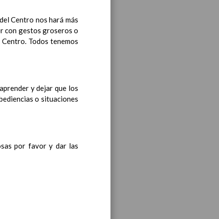
 del Centro nos hará más
ea y de competencias
En
er con gestos groseros o
el Centro. Todos tenemos
ea y de competencias
En
aprender y dejar que los
bediencias o situaciones
ea y de competencias
En
osas por favor y dar las
y de competencias