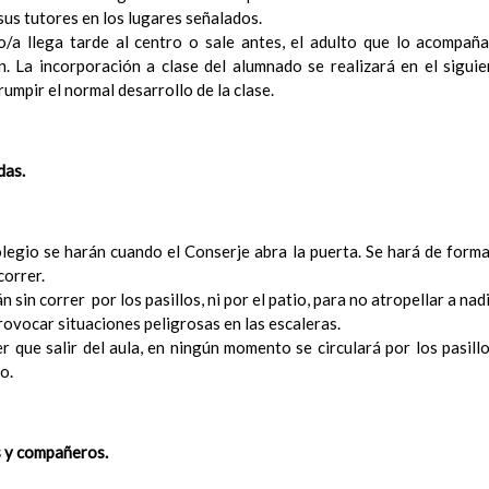
ConcreciÃ³n curricular para la etapa
us tutores en los lugares señalados.
15 noviembre 2019
Ãrea III: Lenguajes: comunicaciÃ³n y representaciÃ³n
a llega tarde al centro o sale antes, el adulto que lo acompaña 
15 noviem
Ãrea II: Conocimiento del medio
in. La incorporación a clase del alumnado se realizará en el sigu
15 noviembre 2019
Ãrea I: Conocimiento de sÃ­ mismo y autonomÃ­a personal
rumpir el normal desarrollo de la clase.
15 
MetodologÃ­a
15 noviembre 2019
Recursos
15 noviembre 2019
ciÃ³n Primaria
das.
CoordinaciÃ³n y concreciÃ³n curricular
Objetivos de la etapa
Ãrea de Lengua Castellana y Literatura
olegio se harán cuando el Conserje abra la puerta. Se hará de form
Objetivos del Ã¡rea
correr.
ContribuciÃ³n del Ã¡rea a las competencias clave
n sin correr por los pasillos, ni por el patio, para no atropellar a nad
ConcreciÃ³n curricular para la etapa. Perfiles de Ã¡r
ovocar situaciones peligrosas en las escaleras.
revisiÃ³n
r que salir del aula, en ningún momento se circulará por los pasill
Ãrea de MatemÃ¡ticas
o.
Objetivos del Ã¡rea
ContribuciÃ³n del Ã¡rea a las competencias clave
ConcreciÃ³n curricular para la etapa. Perfiles de Ã¡r
s y compañeros.
revisiÃ³n
Ãrea de Lengua Extranjera (inglÃ©s)