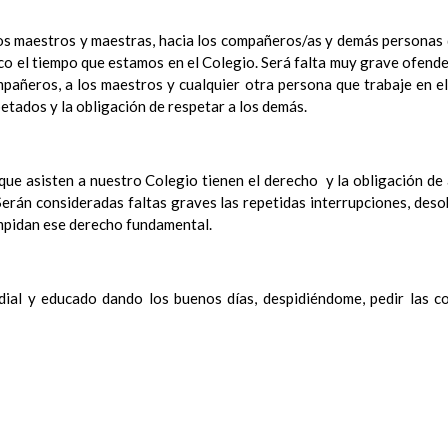
Objetivos del Ã¡rea
ContribuciÃ³n del Ã¡rea a las competencias clave
los maestros y maestras, hacia los compañeros/as y demás personas
ConcreciÃ³n curricular para la etapa. Perfiles de Ã¡r
ico el tiempo que estamos en el Colegio. Será falta muy grave ofend
revisiÃ³n
mpañeros, a los maestros y cualquier otra persona que trabaje en 
Ãrea de Ciencias de la Naturaleza
etados y la obligación de respetar a los demás.
Objetivos del Ã¡rea
ContribuciÃ³n del Ã¡rea a las competencias clave
ConcreciÃ³n curricular para la etapa. Perfiles de Ã¡r
 que asisten a nuestro Colegio tienen el derecho y la obligación de 
revisiÃ³n
erán consideradas faltas graves las repetidas interrupciones, deso
Ãrea de Ciencias Sociales
impidan ese derecho fundamental.
Objetivos del Ã¡rea
ContribuciÃ³n del Ã¡rea a las competencias clave
ConcreciÃ³n curricular para la etapa. Perfiles de Ã¡r
dial y educado dando los buenos días, despidiéndome, pedir las c
revisiÃ³n
Ãrea de EducaciÃ³n FÃ­sica
Objetivos del Ã¡rea
ContribuciÃ³n del Ã¡rea a las competencias clave
ConcreciÃ³n curricular para la etapa. Perfiles de Ã¡rea 
Ãrea de EducaciÃ³n ArtÃ­stica
Objetivos del Ã¡rea
ContribuciÃ³n del Ã¡rea a las competencias clave