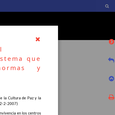
l
istema que
normas y
l currículo básico de la
tro a esta normativa, el
 la Cultura de Paz y la
 2-2-2007)
nvivencia en los centros