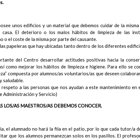
s.
ConcreciÃ³n curricular para la etapa. Perfiles de Ã¡rea 
Ãrea de Lengua Extranjera (FrancÃ©s)
En revisiÃ³n
Objetivos del Ã¡rea
En revisiÃ³n
ContribuciÃ³n del Ã¡rea a las competencias clave
osee unos edificios y un material que debemos cuidar de la misma
En revi
ConcreciÃ³n curricular para la etapa. Perfiles de Ã¡r
 casa. El deterioro o los malos hábitos de limpieza de las inst
o o el coste de la misma por parte del causante.
revisiÃ³n
Valores y temas transversales a desarrollar
as papeleras que hay ubicadas tanto dentro de los diferentes edific
MetodologÃ­a
Principios generales metodolÃ³gicos
tante del Centro desarrollar actitudes positivas hacia la conser
MetodologÃ­a especÃ­fica de cada Ã¡rea a seguir
í como mejorar los hábitos de limpieza e higiene. Para ello se co
Lengua Castellana y Literatura
ieza” compuesta por alumnos/as voluntarios/as que deseen colabora
MatemÃ¡ticas
y saludable.
Lengua Extranjera: InglÃ©s
respeto a las personas que nos ayudan a este mantenimiento en el
Ciencias de la Naturaleza
de Administración y Servicio)
Ciencias Sociales
S LOS/AS MAESTROS/AS DEBEMOS CONOCER.
EducaciÃ³n FÃ­sica
EducaciÃ³n ArtÃ­stica
EducaciÃ³n para la CiudadanÃ­a y los Derechos Humanos
Cultura y PrÃ¡ctica Digital
via, el alumnado no hará la fila en el patio, por lo que cada tutor/a 
Valores Sociales y CÃ­vicos
vitar que los alumnos permanezcan solos en los pasillos. El profes