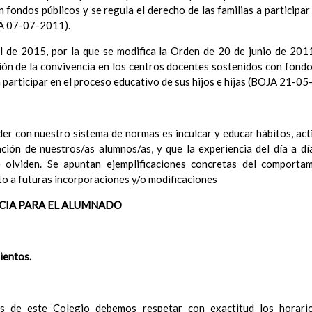
 fondos públicos y se regula el derecho de las familias a participar
Ã³n
OJA 07-07-2011).
el Contexto
ducativo
 de 2015, por la que se modifica la Orden de 20 de junio de 2011
ativo
ón de la convivencia en los centros docentes sostenidos con fondos
ropios para la mejora del rendimiento escolar
a participar en el proceso educativo de sus hijos e hijas (BOJA 21-05
erales de actuaciÃ³n pedagÃ³gica
³n y concreciÃ³n de los contenidos curriculares, asÃ­ como el tratam
a educaciÃ³n en valores y otras enseÃ±anzas
r con nuestro sistema de normas es inculcar y educar hábitos, ac
iÃ³n Infantil (Segundo Ciclo)
15 noviembre 2019
ación de nuestros/as alumnos/as, y que la experiencia del día a d
Objetivos generales
15 noviembre 2019
 olviden. Se apuntan ejemplificaciones concretas del comportam
Ãreas Curriculares
o a futuras incorporaciones y/o modificaciones
InterrelaciÃ³n de las inteligencias mÃºltiples con los objetivo
curriculares.
CIA PARA EL ALUMNADO
Competencias bÃ¡sicas
15 noviembre 2019
ProgramaciÃ³n y relaciÃ³n de los elementos curriculares del 2Âº 
noviembre 2019
ientos.
EvaluaciÃ³n
15 noviembre 2019
InterrelaciÃ³n familiar-centro educativo
AtenciÃ³n a la diversidad
15 noviembre 2019
Proyecto curricular de ReligiÃ³n CatÃ³lica en Segundo Ciclo de Infan
s de este Colegio debemos respetar con exactitud los horario