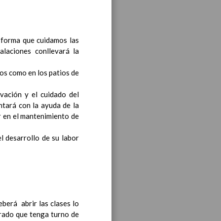
y de competencias
 forma que cuidamos las
siÃ³n
ea y de competencias
alaciones conllevará la
En
ios como en los patios de
vación y el cuidado del
ntará con la ayuda de la
r en el mantenimiento de
 desarrollo de su labor
.
deberá abrir las clases lo
orado que tenga turno de