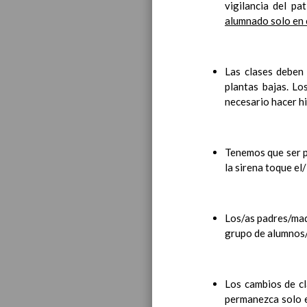
vigilancia del pa
alumnado solo en c
Las clases deben 
plantas bajas. Lo
necesario hacer hi
Criterios p
La evaluaci
Tenemos que ser p
Aspec
la sirena toque el/
Criter
Proced
cada 
Instru
Los/as padres/mad
Refer
grupo de alumnos/as
Criter
Partic
Las e
Los cambios de cl
La ev
permanezca solo e
Las s