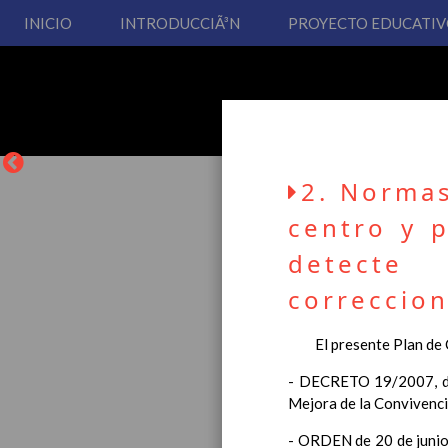
INICIO
INTRODUCCIÃ³N
PROYECTO EDUCATI
2. Normas
centro y p
detecte
correccion
La entrada en vigor del
Educación Primaria, se 
El presente Plan de Co
cual usted podrá consult
- DECRETO 19/2007, de 
Esperamos que sea de su
Mejora de la Convivenci
- ORDEN de 20 de junio 