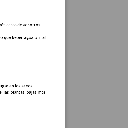
ea y de competencias
En
nos
más cerca de vosotros.
o que beber agua o ir al
ea y de competencias
En
/06/2016
ea y de competencias
En
ugar en los aseos.
e las plantas bajas más
ea y de competencias
En