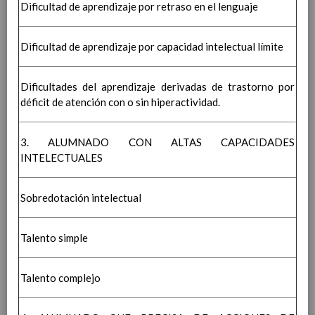
Dificultad de aprendizaje por retraso en el lenguaje
Plan de Biblioteca Escolar
Otros planes y proyectos (VÃ©ase
ANEXOS)
Dificultad de aprendizaje por capacidad intelectual límite
13 abril 2021
AutoevaluaciÃ³n
R.O.F.
Dificultades del aprendizaje derivadas de trastorno por
PREÃMBULO
déficit de atención con o sin hiperactividad.
TÃTULO I. EL CENTRO
CapÃ­tulo I. DefiniciÃ³n y clasificaciÃ³n.
CapÃ­tulo II. Jornada, Calendario y Horarios
3. ALUMNADO CON ALTAS CAPACIDADES
CapÃ­tulo III. OrganizaciÃ³n de la
INTELECTUALES
vigilancia.
31 / ene / 2020
CapÃ­tulo IV. Elementos de identidad del
Centro
Sobredotación intelectual
TÃTULO II. LA PARTICIPACIÃ“N Y LA
COMUNICACIÃ“N
Talento simple
CapÃ­tulo I. La participaciÃ³n.
CapÃ­tulo II. La comunicaciÃ³n.
17 enero 2020
CapÃ­tulo III. Las Actividades
Talento complejo
Complementarias y Extraescolares.
TÃTULO III. Ã“RGANOS DE GOBIERNO.