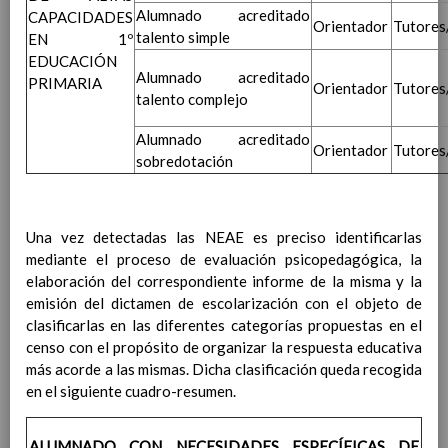
calificaciones finales y/o a la decisiÃ³n de
Alumnado acreditado
CAPACIDADES
promociÃ³n
Orientador
Tutores
talento simple
EN 1º
AnÃ¡lisis de resultados escolares
EDUCACIÓN
Criterios pedagÃ³gicos para la determinaciÃ³n del
Alumnado acreditado
PRIMARIA
horario individual del profesorado, y la dedicaciÃ³n
Orientador
Tutores
talento complejo
de las personas responsables de los Ã³rganos de
coordinaciÃ³n docente, asÃ­ como la asignaciÃ³n de
Alumnado acreditado
Orientador
Tutores
tutorÃ­as y agrupamientos de alumnado.
sobredotación
Normativa relacionada
Elaborado 8 / Sep / 2018
Criterios pedagÃ³gicos para la asignaciÃ³n
de enseÃ±anzas y tutorÃ­as
Elaborado 8 / Sep / 2018
Una vez detectadas las NEAE es preciso identificarlas
Plan de atenciÃ³n a la diversidad.
mediante el proceso de evaluación psicopedagógica, la
DetecciÃ³n durante el proceso de nueva
elaboración del correspondiente informe de la misma y la
escolarizaciÃ³n
emisión del dictamen de escolarización con el objeto de
clasificarlas en las diferentes categorías propuestas en el
censo con el propósito de organizar la respuesta educativa
más acorde a las mismas. Dicha clasificación queda recogida
DetecciÃ³n durante el proceso
en el siguiente cuadro-resumen.
de enseÃ±anza-aprendizaje
Procedimiento general a seguir tras la
detecciÃ³n de indicios de NEAE
ALUMNADO CON NECESIDADES ESPECÍFICAS DE