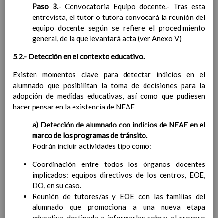
para la etapa. Perfiles de
Paso 3.
- Convocatoria Equipo docente.- Tras esta
Ã¡rea y de
entrevista, el tutor o tutora convocará la reunión del
competencias
En revisiÃ³n
equipo docente según se refiere el procedimiento
Ãrea de EducaciÃ³n para la
general, de la que levantará acta (ver Anexo V)
CiudadanÃ­a y los Derechos
Humanos
5.2.- Detección en el contexto educativo.
Objetivos del Ã¡rea
Existen momentos clave para detectar indicios en el
ContribuciÃ³n del Ã¡rea a
alumnado que posibilitan la toma de decisiones para la
las competencias clave
adopción de medidas educativas, así como que pudiesen
ConcreciÃ³n curricular
hacer pensar en la existencia de NEAE.
para la etapa. Perfiles de
Ã¡rea y de
a) Detección de alumnado con indicios de NEAE en el
competencias
En revisiÃ³n
marco de los programas de tránsito.
Ãrea de Cultura y PrÃ¡ctica
Podrán incluir actividades tipo como:
Digital
Elab/10/06/2016
Objetivos del
Coordinación entre todos los órganos docentes
Ã¡rea
implicados: equipos directivos de los centros, EOE,
Elab/10/06/2016
ContribuciÃ³n del Ã¡rea a
DO, en su caso.
las competencias
Reunión de tutores/as y EOE con las familias del
clave
alumnado que promociona a una nueva etapa
Elab/10/06/2016
ConcreciÃ³n curricular
educativa destinada a informarlas sobre: el proceso