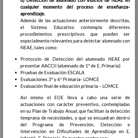
d) Detección de alumnado con indicios de NEAE en
Lengua Extranjera:
cualquier momento del proceso de enseñanza-
InglÃ©s
aprendizaje.
Ciencias de la Naturaleza
Además de las actuaciones anteriormente descritas,
Ciencias Sociales
el Sistema Educativo contempla diferentes
EducaciÃ³n FÃ­sica
procedimientos prescriptivos que pueden ser
EducaciÃ³n ArtÃ­stica
especialmente relevantes para detectar alumnado con
EducaciÃ³n para la
NEAE, tales como:
CiudadanÃ­a y los
Derechos Humanos.
Protocolo de Detección del alumnado NEAE por
Cultura y PrÃ¡ctica
presentar AACCII (alumnado de 1º de E. Primaria)
Digital
Pruebas de Evaluación ESCALA
Valores Sociales y CÃ­
Evaluaciones 3º y 6º Primaria- LOMCE
vicos
Evaluación final de educación primaria – LOMCE
Ãrea de ReligiÃ³n
CatÃ³lica
Así mismo el EOE lleva a cabo una serie de
Lengua Extranjera
actuaciones con carácter preventivo, contempladas
(FrancÃ©s)
en su Plan de Trabajo Anual, que facilitan la detección
En revisiÃ³n
Acuerdos especÃ­ficos referidos
temprana de necesidades, y que se encuadran dentro
a metodologÃ­a en nuestro
del Programa de Prevención, Detección e
Centro
Intervención en Dificultades de Aprendizaje en E.
Papel de los deberes