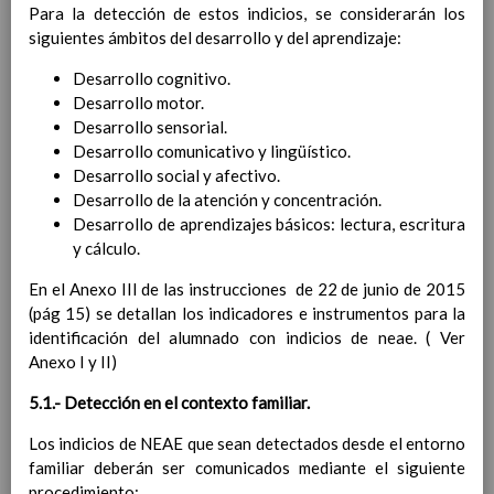
Para la detección de estos indicios, se considerarán los
Ã¡rea y de
siguientes ámbitos del desarrollo y del aprendizaje:
competencias
En revisiÃ³n
Ãrea de Lengua Extranjera
Desarrollo cognitivo.
(inglÃ©s)
Desarrollo motor.
Objetivos del Ã¡rea
Desarrollo sensorial.
ContribuciÃ³n del Ã¡rea a
Desarrollo comunicativo y lingüístico.
las competencias clave
Desarrollo social y afectivo.
ConcreciÃ³n curricular
Desarrollo de la atención y concentración.
para la etapa. Perfiles de
Desarrollo de aprendizajes básicos: lectura, escritura
Ã¡rea y de
y cálculo.
competencias
En revisiÃ³n
En el Anexo III de las instrucciones de 22 de junio de 2015
Ãrea de Ciencias de la
(pág 15) se detallan los indicadores e instrumentos para la
Naturaleza
identificación del alumnado con indicios de neae. ( Ver
Objetivos del Ã¡rea
Anexo I y II)
ContribuciÃ³n del Ã¡rea a
las competencias clave
5.1.- Detección en el contexto familiar.
ConcreciÃ³n curricular
para la etapa. Perfiles de
Los indicios de NEAE que sean detectados desde el entorno
Ã¡rea y de
familiar deberán ser comunicados mediante el siguiente
competencias
En revisiÃ³n
procedimiento: