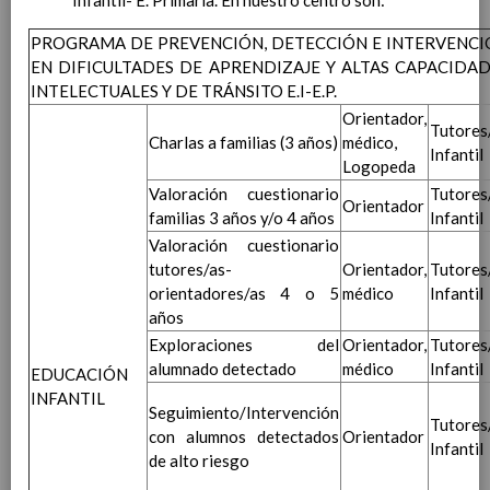
Infantil- E. Primaria. En nuestro centro son:
Tipos de agrupamientos
Sobre los espacios: aula, salidas,
PROGRAMA DE PREVENCIÓN, DETECCIÓN E INTERVENCI
otrosâ€¦
EN DIFICULTADES DE APRENDIZAJE Y ALTAS CAPACIDA
DistribuciÃ³n del tiempo
INTELECTUALES Y DE TRÁNSITO E.I-E.P.
escolar
Orientador,
Ãšltima actualizaciÃ³n C.E. 21/22
Tutores
Actividades extraescolares y
Charlas a familias (3 años)
médico,
Infantil
complementarias
Logopeda
Ãšltima actualizaciÃ³n
13 / Sep / 2019
Valoración cuestionario
Tutores
Orientador
Criterios para la elaboraciÃ³n de las
familias 3 años y/o 4 años
Infantil
Programaciones DidÃ¡cticas y las Propuestas
Valoración cuestionario
PedagÃ³gicas
tutores/as-
Orientador,
Tutores
La evaluaciÃ³n del alumnado
orientadores/as 4 o 5
médico
Infantil
Aspectos generales de la evaluaciÃ³n.
años
CarÃ¡cter de la misma
Exploraciones del
Orientador,
Tutores
Criterios, procedimientos e instrumentos
alumnado detectado
médico
Infantil
EDUCACIÓN
para la realizaciÃ³n de la evaluaciÃ³n inicial
INFANTIL
Procedimiento por el que se harÃ¡n
Seguimiento/Intervención
Tutores
pÃºblicos los criterios de evaluaciÃ³n
con alumnos detectados
Orientador
Infantil
comunes y los propios de cada Ã¡rea
de alto riesgo
Instrumentos para facilitar la observaciÃ³n