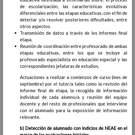
para la etapa. Perfiles de
de escolarización, las características evolutivas
Ã¡rea y de
diferenciales entre las etapas educativas, con el fin de
competencias
detectar y/o resolver posteriores dificultades, entre
En revisiÃ³n
Ãrea de Valores Sociales y CÃ­
otros aspectos.
vicos
Transmisión de datos a través de los informes final
Objetivos del Ã¡rea
etapa.
ContribuciÃ³n del Ã¡rea a
Reunión de coordinación entre profesorado de ambas
las competencias clave
etapas educativas, entre los que se incluye al
ConcreciÃ³n curricular
profesorado especialista en educación especial y las
para la etapa. Perfiles de
correspondientes jefaturas de estudios.
Ã¡rea y de
Actuaciones a realizar a comienzos de curso (mes de
competencias
En revisiÃ³n
septiembre) por el tutor/a tales como la revisión del
Ãrea de ReligiÃ³n CatÃ³lica
informe final de etapa, la recogida de información
Objetivos del Ã¡rea
individual de cada alumno/a y reunión del equipo
ContribuciÃ³n del Ã¡rea a
docente y del resto de profesionales que interviene
las competencias clave
con el alumnado para la exposición de información
ConcreciÃ³n curricular
relevante.
para la etapa. Perfiles de
Ã¡rea y de competencias
b) Detección de alumnado con indicios de NEAE en el
Ãrea de Lengua Extranjera
marco de las evaluaciones iniciales.