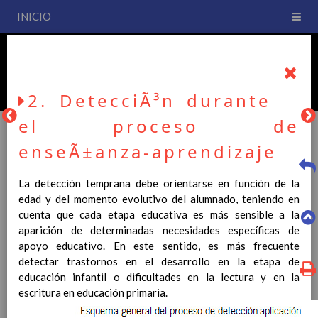
INICIO
PLAN DE CENTRO
CEIP San Fernando
2. DetecciÃ³n durante
el proceso de
enseÃ±anza-aprendizaje
PLAN DE CENTRO
La detección temprana debe orientarse en función de la
edad y del momento evolutivo del alumnado, teniendo en
La entrada en vigor del Real Decreto 126/2014, de 28 de
cuenta que cada etapa educativa es más sensible a la
febrero, por el que se establece el currículo básico de la
aparición de determinadas necesidades específicas de
Educación Primaria, se ha hecho necesario la revisión y
apoyo educativo. En este sentido, es más frecuente
adecuación de nuestro Plan de Centro a esta normativa, el cual
detectar trastornos en el desarrollo en la etapa de
usted podrá consultar desde este sitio web.
educación infantil o dificultades en la lectura y en la
escritura en educación primaria.
Esperamos que sea de su interés.