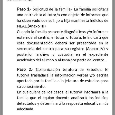
Ãrea de Ciencias Sociales
Objetivos del Ã¡rea
Paso 1.
- Solicitud de la familia.- La familia solicitará
ContribuciÃ³n del Ã¡rea a
una entrevista al tutor/a con objeto de informar que
las competencias clave
ha observado que su hijo o hija manifiesta indicios de
ConcreciÃ³n curricular
NEAE.(Anexo III)
para la etapa. Perfiles de
Cuando la familia presente diagnósticos y/o informes
Ã¡rea y de
externos al centro, el tutor o tutora, le indicará que
competencias
esta documentación deberá ser presentada en la
En revisiÃ³n
Ãrea de EducaciÃ³n FÃ­sica
secretaria del centro para su registro (Anexo IV) y
Objetivos del Ã¡rea
posterior archivo y custodia en el expediente
ContribuciÃ³n del Ã¡rea a
académico del alumno o alumna por parte del centro.
las competencias clave
Paso 2.
- Comunicación Jefatura de Estudios. El
ConcreciÃ³n curricular
tutor/a trasladará la información verbal y/o escrita
para la etapa. Perfiles de
aportada por la familia a la jefatura de estudios para
Ã¡rea y de competencias
su conocimiento.
Ãrea de EducaciÃ³n ArtÃ­stica
En cualquiera de los casos, el tutor/a informará a la
Objetivos del Ã¡rea
familia que el equipo docente analizará los indicios
ContribuciÃ³n del Ã¡rea a
detectados y determinará la respuesta educativa más
las competencias clave
adecuada.
ConcreciÃ³n curricular