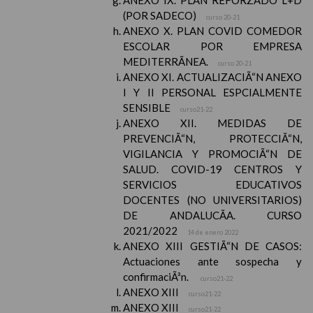
ANEXO IX. PLAN REFORZADO L+D
(POR SADECO)
curso 20-21
ANEXO X. PLAN COVID COMEDOR
ESCOLAR POR EMPRESA
MEDITERRÃNEA.
curso 20-21
ANEXO XI. ACTUALIZACIÃ“N ANEXO
I Y II PERSONAL ESPCIALMENTE
SENSIBLE
curso21-22
ANEXO XII. MEDIDAS DE
PREVENCIÃ“N, PROTECCIÃ“N,
VIGILANCIA Y PROMOCIÃ“N DE
SALUD. COVID-19 CENTROS Y
SERVICIOS EDUCATIVOS
DOCENTES (NO UNIVERSITARIOS)
DE ANDALUCÃA. CURSO
2021/2022
14 de enero 2022
ANEXO XIII GESTIÃ“N DE CASOS:
Actuaciones ante sospecha y
confirmaciÃ³n.
curso21-22
ANEXO XIII
curso21-22
ANEXO XIII
curso21-22