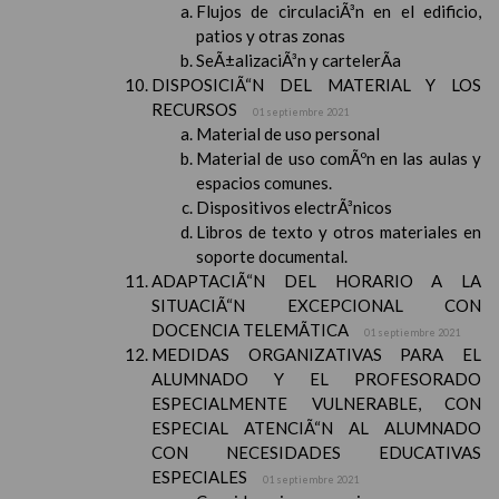
Flujos de circulaciÃ³n en el edificio,
patios y otras zonas
SeÃ±alizaciÃ³n y cartelerÃ­a
DISPOSICIÃ“N DEL MATERIAL Y LOS
RECURSOS
01 septiembre 2021
Material de uso personal
Material de uso comÃºn en las aulas y
espacios comunes.
Dispositivos electrÃ³nicos
Libros de texto y otros materiales en
soporte documental.
ADAPTACIÃ“N DEL HORARIO A LA
SITUACIÃ“N EXCEPCIONAL CON
DOCENCIA TELEMÃTICA
01 septiembre 2021
MEDIDAS ORGANIZATIVAS PARA EL
ALUMNADO Y EL PROFESORADO
ESPECIALMENTE VULNERABLE, CON
ESPECIAL ATENCIÃ“N AL ALUMNADO
CON NECESIDADES EDUCATIVAS
ESPECIALES
01 septiembre 2021