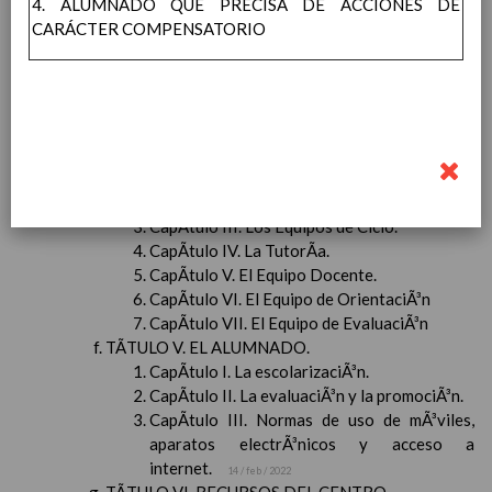
4. ALUMNADO QUE PRECISA DE ACCIONES DE
CapÃ­tulo I. ClasificaciÃ³n
CARÁCTER COMPENSATORIO
CapÃ­tulo II. El Consejo Escolar.
CapÃ­tulo III. El Claustro de Profesores.
CapÃ­tulo IV. El Equipo Directivo.
TÃTULO IV. Ã“RGANOS DE COORDINACIÃ“N
DOCENTE Y DE EVALUACIÃ“N.
CapÃ­tulo I. ClasificaciÃ³n.
CapÃ­tulo II. El Equipo TÃ©cnico de
CoordinaciÃ³n PedagÃ³gica.
CapÃ­tulo III. Los Equipos de Ciclo.
CapÃ­tulo IV. La TutorÃ­a.
CapÃ­tulo V. El Equipo Docente.
CapÃ­tulo VI. El Equipo de OrientaciÃ³n
CapÃ­tulo VII. El Equipo de EvaluaciÃ³n
TÃTULO V. EL ALUMNADO.
CapÃ­tulo I. La escolarizaciÃ³n.
CapÃ­tulo II. La evaluaciÃ³n y la promociÃ³n.
CapÃ­tulo III. Normas de uso de mÃ³viles,
aparatos electrÃ³nicos y acceso a
internet.
14 / feb / 2022