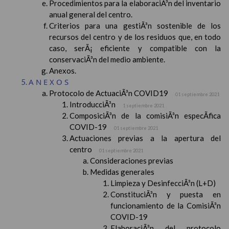
Procedimientos para la elaboraciÃ³n del inventario
anual general del centro.
Criterios para una gestiÃ³n sostenible de los
recursos del centro y de los residuos que, en todo
caso, serÃ¡ eficiente y compatible con la
conservaciÃ³n del medio ambiente.
Anexos.
ANEXOS
Protocolo de ActuaciÃ³n COVID19
01 septiembre 2021
IntroducciÃ³n
1 septiembre 2021
ComposiciÃ³n de la comisiÃ³n especÃ­fica
COVID-19
01 septiembre 2021
Actuaciones previas a la apertura del
centro
01 septiembre 2021
Consideraciones previas
Medidas generales
Limpieza y DesinfecciÃ³n (L+D)
ConstituciÃ³n y puesta en
funcionamiento de la ComisiÃ³n
COVID-19
ElaboraciÃ³n del protocolo