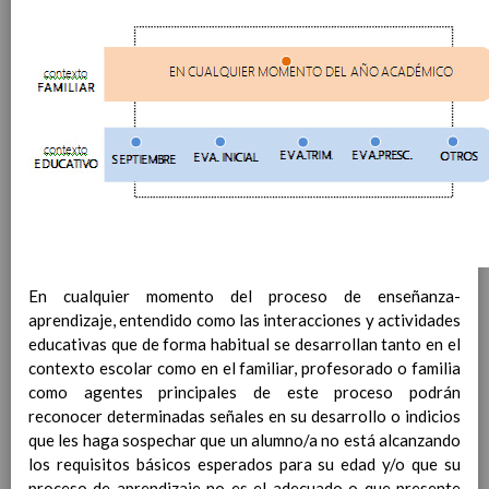
Contenido
IntroducciÃ³n
AnÃ¡lisis del Contexto
Proyecto Educativo
Marco Normativo
Objetivos propios para la mejora del rendimiento
escolar
LÃ­neas generales de actuaciÃ³n pedagÃ³gica
CoordinaciÃ³n y concreciÃ³n de los contenidos
curriculares, asÃ­ como el tratamiento transversal
en las Ã¡reas de la educaciÃ³n en valores y otras
En cualquier momento del proceso de enseñanza-
enseÃ±anzas
aprendizaje, entendido como las interacciones y actividades
EducaciÃ³n Infantil (Segundo Ciclo)
15
educativas que de forma habitual se desarrollan tanto en el
noviembre 2019
contexto escolar como en el familiar, profesorado o familia
Objetivos generales
15 noviembre 2019
como agentes principales de este proceso podrán
Ãreas Curriculares
reconocer determinadas señales en su desarrollo o indicios
InterrelaciÃ³n de las inteligencias
que les haga sospechar que un alumno/a no está alcanzando
mÃºltiples con los objetivos generales
los requisitos básicos esperados para su edad y/o que su
y de Ã¡reas curriculares.
proceso de aprendizaje no es el adecuado o que presente