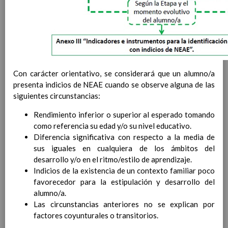
personal
15 noviembre 2019
MetodologÃ­a
15 noviembre 2019
Recursos
15 noviembre 2019
EducaciÃ³n Primaria
CoordinaciÃ³n y concreciÃ³n curricular
Objetivos de la etapa
Ãrea de Lengua Castellana y
Con carácter orientativo, se considerará que un alumno/a
Literatura
presenta indicios de NEAE cuando se observe alguna de las
Objetivos del Ã¡rea
siguientes circunstancias:
ContribuciÃ³n del Ã¡rea a
Rendimiento inferior o superior al esperado tomando
las competencias clave
como referencia su edad y/o su nivel educativo.
ConcreciÃ³n curricular
Diferencia significativa con respecto a la media de
para la etapa. Perfiles de
sus iguales en cualquiera de los ámbitos del
Ã¡rea y de
desarrollo y/o en el ritmo/estilo de aprendizaje.
competencias
En revisiÃ³n
Indicios de la existencia de un contexto familiar poco
Ãrea de MatemÃ¡ticas
favorecedor para la estipulación y desarrollo del
Objetivos del Ã¡rea
alumno/a.
ContribuciÃ³n del Ã¡rea a
Las circunstancias anteriores no se explican por
las competencias clave
factores coyunturales o transitorios.
ConcreciÃ³n curricular
para la etapa. Perfiles de