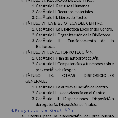
TÃTULO VI. RECURSOS DEL CENTRO.
CapÃ­tulo I. Recursos Humanos.
CapÃ­tulo II. Recursos materiales.
CapÃ­tulo III. Libros de Texto.
TÃTULO VII. LA BIBLIOTECA DEL CENTRO.
CapÃ­tulo I. La Biblioteca Escolar del Centro.
CapÃ­tulo II. OrganizaciÃ³n de la Biblioteca.
CapÃ­tulo III. Funcionamiento de la
Biblioteca.
TÃTULO VIII. LA AUTOPROTECCIÃ“N.
CapÃ­tulo I. Plan de autoprotecciÃ³n.
CapÃ­tulo II. Competencias y funciones sobre
prevenciÃ³n de riesgos.
TÃTULO IX. OTRAS DISPOSICIONES
GENERALES.
CapÃ­tulo I. La autoevaluaciÃ³n del centro.
CapÃ­tulo II. La convivencia en el Centro.
CapÃ­tulo III. Disposiciones. DisposiciÃ³n
derogatoria. Disposiciones finales.
Proyecto de GestiÃ³n
Criterios para la elaboraciÃ³n del presupuesto