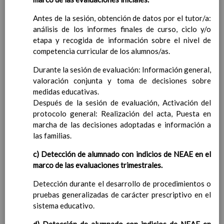
(FrancÃ©s)
En revisiÃ³n
Objetivos del Ã¡rea
Antes de la sesión, obtención de datos por el tutor/a:
En
análisis de los informes finales de curso, ciclo y/o
revisiÃ³n
ContribuciÃ³n del Ã¡rea a
etapa y recogida de información sobre el nivel de
las competencias clave
competencia curricular de los alumnos/as.
En
revisiÃ³n
Durante la sesión de evaluación: Información general,
ConcreciÃ³n curricular
valoración conjunta y toma de decisiones sobre
para la etapa. Perfiles de
medidas educativas.
Ã¡rea y de
Después de la sesión de evaluación, Activación del
competencias
En revisiÃ³n
protocolo general: Realización del acta, Puesta en
Valores y temas transversales a
marcha de las decisiones adoptadas e información a
desarrollar
las familias.
MetodologÃ­a
Principios generales
c) Detección de alumnado con indicios de NEAE en el
metodolÃ³gicos
marco de las evaluaciones trimestrales.
MetodologÃ­a especÃ­fica de
cada Ã¡rea a seguir
Detección durante el desarrollo de procedimientos o
Lengua Castellana y
pruebas generalizadas de carácter prescriptivo en el
Literatura
sistema educativo.
MatemÃ¡ticas