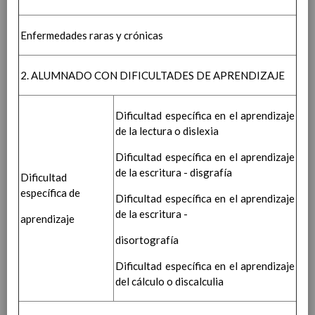
Estrategias para realizar la difusiÃ³n, el
seguimiento y la evaluaciÃ³n del Plan de
Convivencia
Enfermedades raras y crónicas
Procedimiento para articular la
colaboraciÃ³n con entidades e instituciones
2. ALUMNADO CON DIFICULTADES DE APRENDIZAJE
del entorno para la construcciÃ³n de
comunidades educadoras
Procedimiento para la recogida de las
Dificultad específica en el aprendizaje
incidencias en materia de convivencia en el
de la lectura o dislexia
sistema SÃ©neca
18 octubre 2021
Seguimiento del absentismo escolar
Dificultad específica en el aprendizaje
Ãšltima
de la escritura - disgrafía
actualizaciÃ³n 04/ 09/ 2019
Dificultad
Normas de convivencia del comedor
específica de
Dificultad específica en el aprendizaje
escolar
Ãšltima actualizaciÃ³n 21/ 10/ 2019
de la escritura -
Nuestra propuesta para la
aprendizaje
convivencia
Ãšltima actualizaciÃ³n 24/ 05/ 2021
disortografía
Plan de formaciÃ³n del profesorado
PlanificaciÃ³n, horarios de los equipos educativos
Dificultad específica en el aprendizaje
y criterios de organizaciÃ³n de horarios
del cálculo o discalculia
Ãšltima
actualizaciÃ³n 04/ 09/ 2019
PLANES y PROYECTOS