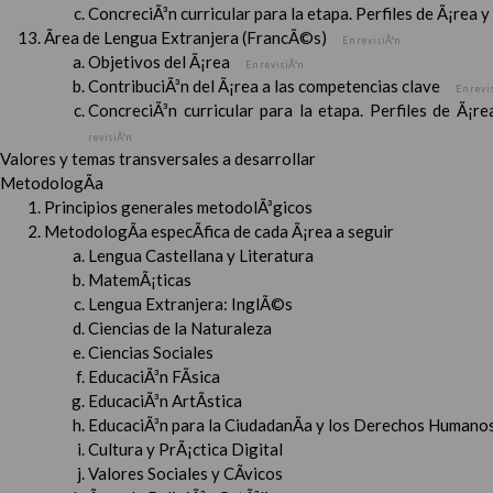
ConcreciÃ³n curricular para la etapa. Perfiles de Ã¡rea 
Ãrea de Lengua Extranjera (FrancÃ©s)
En revisiÃ³n
Objetivos del Ã¡rea
En revisiÃ³n
ContribuciÃ³n del Ã¡rea a las competencias clave
En revi
ConcreciÃ³n curricular para la etapa. Perfiles de Ã¡r
revisiÃ³n
Valores y temas transversales a desarrollar
MetodologÃ­a
Principios generales metodolÃ³gicos
MetodologÃ­a especÃ­fica de cada Ã¡rea a seguir
Lengua Castellana y Literatura
MatemÃ¡ticas
Lengua Extranjera: InglÃ©s
Ciencias de la Naturaleza
Ciencias Sociales
EducaciÃ³n FÃ­sica
EducaciÃ³n ArtÃ­stica
EducaciÃ³n para la CiudadanÃ­a y los Derechos Humanos
Cultura y PrÃ¡ctica Digital
Valores Sociales y CÃ­vicos