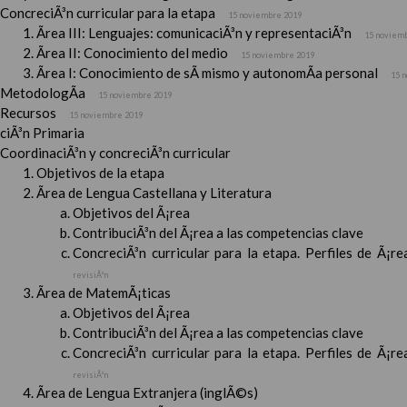
ConcreciÃ³n curricular para la etapa
15 noviembre 2019
Ãrea III: Lenguajes: comunicaciÃ³n y representaciÃ³n
15 noviem
Ãrea II: Conocimiento del medio
15 noviembre 2019
Ãrea I: Conocimiento de sÃ­ mismo y autonomÃ­a personal
15 
MetodologÃ­a
15 noviembre 2019
Recursos
15 noviembre 2019
ciÃ³n Primaria
CoordinaciÃ³n y concreciÃ³n curricular
Objetivos de la etapa
Ãrea de Lengua Castellana y Literatura
Objetivos del Ã¡rea
ContribuciÃ³n del Ã¡rea a las competencias clave
ConcreciÃ³n curricular para la etapa. Perfiles de Ã¡r
revisiÃ³n
Ãrea de MatemÃ¡ticas
Objetivos del Ã¡rea
ContribuciÃ³n del Ã¡rea a las competencias clave
ConcreciÃ³n curricular para la etapa. Perfiles de Ã¡r
revisiÃ³n
Ãrea de Lengua Extranjera (inglÃ©s)