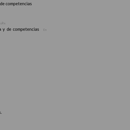
y de competencias
siÃ³n
ea y de competencias
En
.