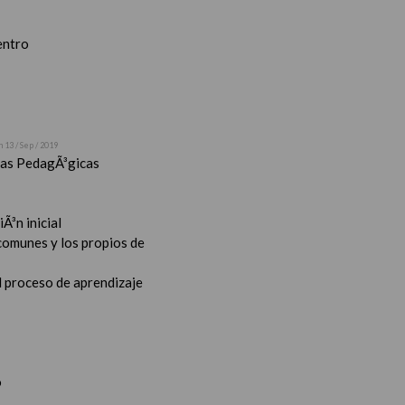
entro
n 13 / Sep / 2019
stas PedagÃ³gicas
Ã³n inicial
 comunes y los propios de
l proceso de aprendizaje
o