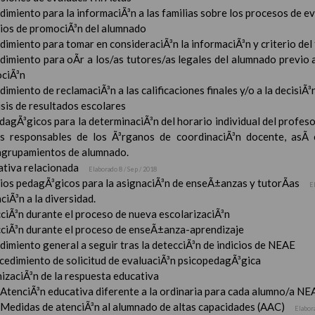
imiento para la informaciÃ³n a las familias sobre los procesos de e
rios de promociÃ³n del alumnado
imiento para tomar en consideraciÃ³n la informaciÃ³n y criterio del
dimiento para oÃ­r a los/as tutores/as legales del alumnado previo a
ciÃ³n
imiento de reclamaciÃ³n a las calificaciones finales y/o a la decisiÃ
sis de resultados escolares
dagÃ³gicos para la determinaciÃ³n del horario individual del profeso
s responsables de los Ã³rganos de coordinaciÃ³n docente, asÃ­
 agrupamientos de alumnado.
tiva relacionada
Elaborado 8 / Sep / 2018
rios pedagÃ³gicos para la asignaciÃ³n de enseÃ±anzas y tutorÃ­as
E
ciÃ³n a la diversidad.
ciÃ³n durante el proceso de nueva escolarizaciÃ³n
ciÃ³n durante el proceso de enseÃ±anza-aprendizaje
imiento general a seguir tras la detecciÃ³n de indicios de NEAE
ocedimiento de solicitud de evaluaciÃ³n psicopedagÃ³gica
izaciÃ³n de la respuesta educativa
AtenciÃ³n educativa diferente a la ordinaria para cada alumno/a NE
Medidas de atenciÃ³n al alumnado de altas capacidades (AAC)
Elabor