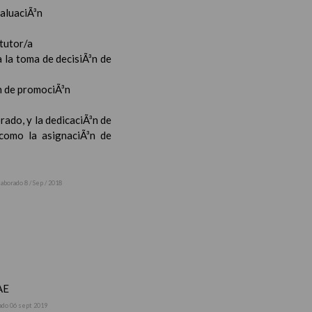
valuaciÃ³n
 tutor/a
 la toma de decisiÃ³n de
³n de promociÃ³n
rado, y la dedicaciÃ³n de
 como la asignaciÃ³n de
laborado 8 / Sep / 2018
AE
ado 06 sept 2019