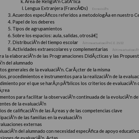
Ãrea de ReligiÃ³n CatÃ³lica
Lengua Extranjera (FrancÃ©s)
En revisiÃ³n
Acuerdos especÃ­ficos referidos a metodologÃ­a en nuestro C
Papel de los deberes
Tipos de agrupamientos
Sobre los espacios: aula, salidas, otrosâ€¦
DistribuciÃ³n del tiempo escolar
Ãšltima actualizaciÃ³n C.E. 21/22
Actividades extraescolares y complementarias
Ãšltima actualizaciÃ³
ara la elaboraciÃ³n de las Programaciones DidÃ¡cticas y las Propue
Ã³n del alumnado
tos generales de la evaluaciÃ³n. CarÃ¡cter de la misma
ios, procedimientos e instrumentos para la realizaciÃ³n de la evaluaci
imiento por el que se harÃ¡n pÃºblicos los criterios de evaluaciÃ³n
Ã¡rea
mentos para facilitar la observaciÃ³n continuada de la evoluciÃ³n de
entes de la evaluaciÃ³n
ios de calificaciÃ³n de las Ã¡reas y de las competencias clave
ipaciÃ³n de las familias en la evaluaciÃ³n
valuaciones externas
aluaciÃ³n del alumnado con necesidad especÃ­fica de apoyo educativ
esiones de evaluaciÃ³n. Actas