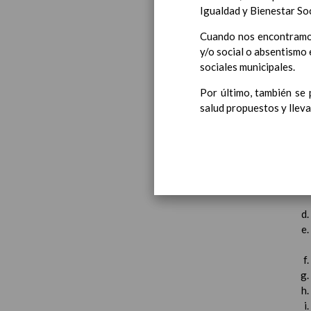
Igualdad y Bienestar Soc
Introducci
AnÃ¡lisis d
Cuando nos encontramos
Proyecto E
y/o social o absentismo 
Marco Norm
sociales municipales.
Objetivos p
LÃ­neas gen
Por último, también se
CoordinaciÃ
salud propuestos y llev
Ã¡reas de l
Educac