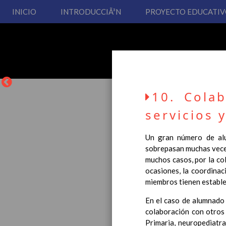
INICIO
INTRODUCCIÃ³N
PROYECTO EDUCATI
10. Cola
servicios 
Un gran número de alu
sobrepasan muchas veces
La entrada en vigor del
muchos casos, por la co
Educación Primaria, se 
ocasiones, la coordinac
cual usted podrá consult
miembros tienen estable
Esperamos que sea de su
En el caso de alumnado 
colaboración con otros 
Primaria, neuropediatra