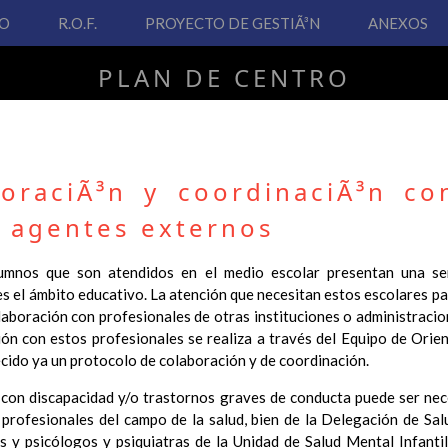
VO
R.O.F.
PROYECTO DE GESTIÃ³N
ANEXOS
PLAN DE CENTRO
CEIP San Fernando
boraciÃ³n y coordinaciÃ³n co
y agentes externos
PLAN DE CENTRO
mnos que son atendidos en el medio escolar presentan una se
 el ámbito educativo. La atención que necesitan estos escolares par
 Real Decreto 126/2014, de 28 de febrero, por el que se establece e
laboración con profesionales de otras instituciones o administracion
ha hecho necesario la revisión y adecuación de nuestro Plan de Cen
ión con estos profesionales se realiza a través del Equipo de Orie
ar desde este sitio web.
cido ya un protocolo de colaboración y de coordinación.
 interés.
con discapacidad y/o trastornos graves de conducta puede ser nec
Contenido
profesionales del campo de la salud, bien de la Delegación de Sa
s y psicólogos y psiquiatras de la Unidad de Salud Mental Infanti