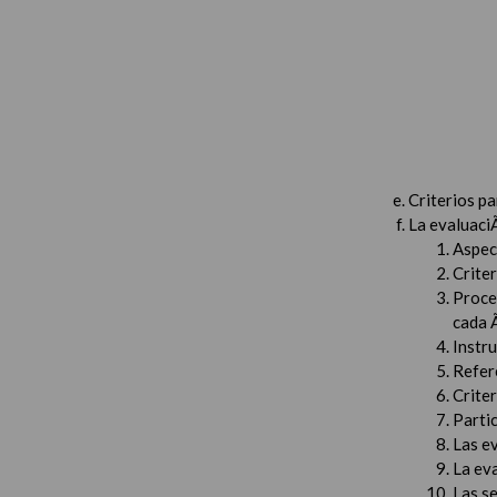
Criterios p
La evaluaci
Aspec
Criter
Proced
cada 
Instru
Refer
Criter
Partic
Las e
La ev
Las s