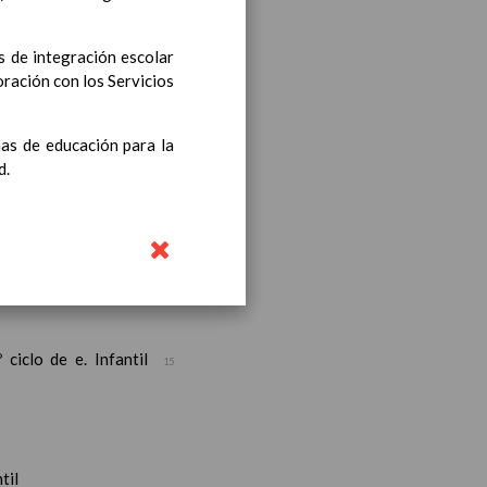
 de integración escolar
oración con los Servicios
as de educación para la
iento transversal en las
d.
s generales y de Ã¡reas
ciclo de e. Infantil
15
til