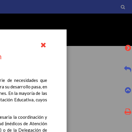
n
rie de necesidades que
a su desarrollo pasa, en
l currículo básico de la
es. En la mayoría de las
tro a esta normativa, el
ntación Educativa, cuyos
esaria la coordinación y
lud (médicos de Atención
l) o de la Delegación de