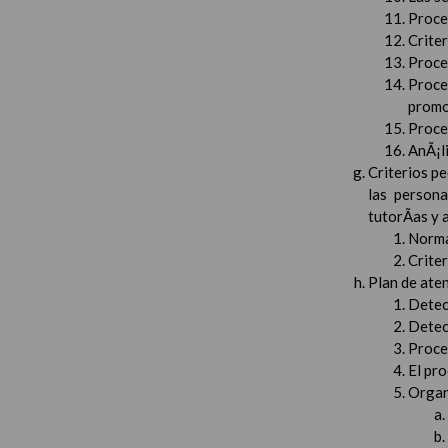
Proced
Crite
Proced
Proce
promo
Proced
AnÃ¡li
Criterios pe
las persona
tutorÃ­as y
Norma
Crite
Plan de aten
Detec
Detec
Proced
El pr
Organ