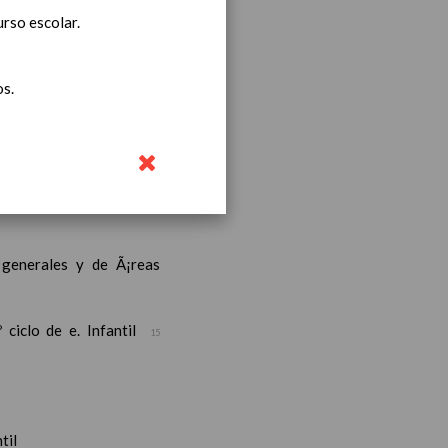
urso escolar.
os.
iento transversal en las
s generales y de Ã¡reas
ciclo de e. Infantil
15
til