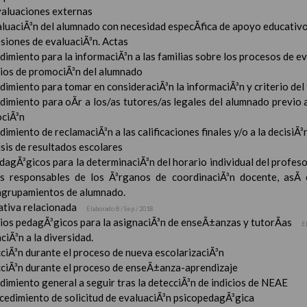
valuaciones externas
aluaciÃ³n del alumnado con necesidad especÃ­fica de apoyo educativ
esiones de evaluaciÃ³n. Actas
imiento para la informaciÃ³n a las familias sobre los procesos de e
rios de promociÃ³n del alumnado
imiento para tomar en consideraciÃ³n la informaciÃ³n y criterio del
dimiento para oÃ­r a los/as tutores/as legales del alumnado previo a
ciÃ³n
imiento de reclamaciÃ³n a las calificaciones finales y/o a la decisiÃ
sis de resultados escolares
dagÃ³gicos para la determinaciÃ³n del horario individual del profeso
s responsables de los Ã³rganos de coordinaciÃ³n docente, asÃ­
 agrupamientos de alumnado.
tiva relacionada
Elaborado 8 / Sep / 2018
rios pedagÃ³gicos para la asignaciÃ³n de enseÃ±anzas y tutorÃ­as
E
ciÃ³n a la diversidad.
ciÃ³n durante el proceso de nueva escolarizaciÃ³n
ciÃ³n durante el proceso de enseÃ±anza-aprendizaje
imiento general a seguir tras la detecciÃ³n de indicios de NEAE
ocedimiento de solicitud de evaluaciÃ³n psicopedagÃ³gica