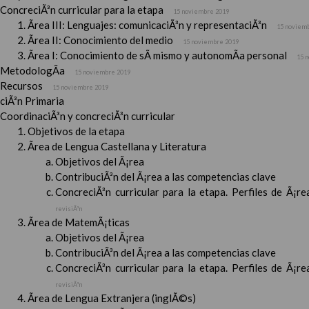
ConcreciÃ³n curricular para la etapa
15 noviembre 2019
Ãrea III: Lenguajes: comunicaciÃ³n y representaciÃ³n
15 noviem
Ãrea II: Conocimiento del medio
15 noviembre 2019
Ãrea I: Conocimiento de sÃ­ mismo y autonomÃ­a personal
15 
MetodologÃ­a
15 noviembre 2019
Recursos
15 noviembre 2019
ciÃ³n Primaria
CoordinaciÃ³n y concreciÃ³n curricular
Objetivos de la etapa
Ãrea de Lengua Castellana y Literatura
Objetivos del Ã¡rea
ContribuciÃ³n del Ã¡rea a las competencias clave
ConcreciÃ³n curricular para la etapa. Perfiles de Ã¡r
revisiÃ³n
Ãrea de MatemÃ¡ticas
Objetivos del Ã¡rea
ContribuciÃ³n del Ã¡rea a las competencias clave
ConcreciÃ³n curricular para la etapa. Perfiles de Ã¡r
revisiÃ³n
Ãrea de Lengua Extranjera (inglÃ©s)