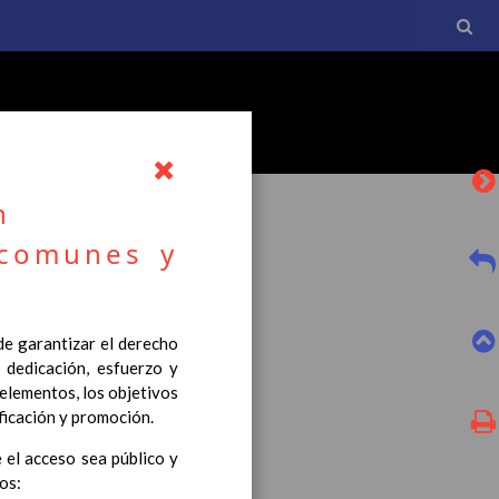
n
 comunes y
l currículo básico de la
 de garantizar el derecho
tro a esta normativa, el
 dedicación, esfuerzo y
 elementos, los objetivos
ificación y promoción.
 el acceso sea público y
os: