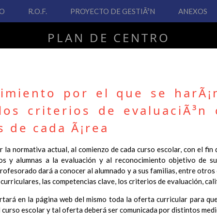
VO
R.O.F.
PROYECTO DE GESTIÃ³N
ANEXOS
PLAN DE CENTRO
CEIP San Fernando
dimiento por el que se harÃ¡
los criterios de evaluaciÃ³n
PLAN DE CENTRO
s de cada Ã¡rea
 Real Decreto 126/2014, de 28 de febrero, por el que se establece e
 la normativa actual, al comienzo de cada curso escolar, con el fin
ha hecho necesario la revisión y adecuación de nuestro Plan de Cen
os y alumnas a la evaluación y al reconocimiento objetivo de su
ar desde este sitio web.
profesorado dará a conocer al alumnado y a sus familias, entre otros
curriculares, las competencias clave, los criterios de evaluación, cal
 interés.
ertará en la página web del mismo toda la oferta curricular para que
Contenido
 curso escolar y tal oferta deberá ser comunicada por distintos medi