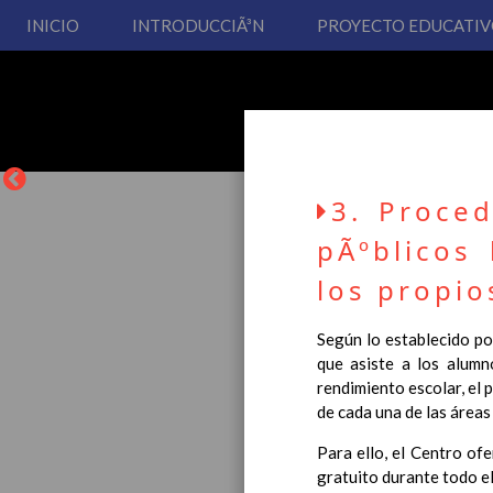
INICIO
INTRODUCCIÃ³N
PROYECTO EDUCATI
3. Proce
pÃºblicos 
los propio
La entrada en vigor del
Según lo establecido por
Educación Primaria, se 
que asiste a los alumn
cual usted podrá consult
rendimiento escolar, el 
de cada una de las áreas 
Esperamos que sea de su
Para ello, el Centro of
gratuito durante todo el