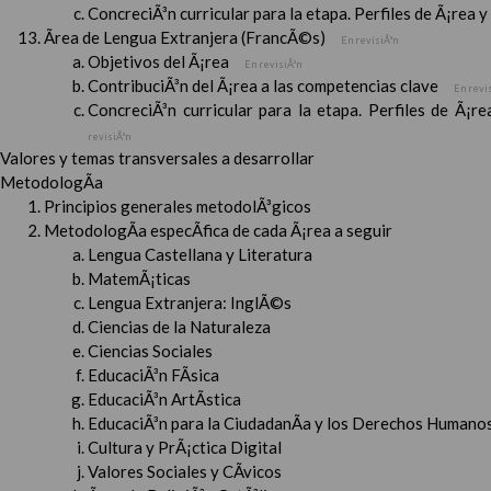
ConcreciÃ³n curricular para la etapa. Perfiles de Ã¡rea 
Ãrea de Lengua Extranjera (FrancÃ©s)
En revisiÃ³n
Objetivos del Ã¡rea
En revisiÃ³n
ContribuciÃ³n del Ã¡rea a las competencias clave
En revi
ConcreciÃ³n curricular para la etapa. Perfiles de Ã¡r
revisiÃ³n
Valores y temas transversales a desarrollar
MetodologÃ­a
Principios generales metodolÃ³gicos
MetodologÃ­a especÃ­fica de cada Ã¡rea a seguir
Lengua Castellana y Literatura
MatemÃ¡ticas
Lengua Extranjera: InglÃ©s
Ciencias de la Naturaleza
Ciencias Sociales
EducaciÃ³n FÃ­sica
EducaciÃ³n ArtÃ­stica
EducaciÃ³n para la CiudadanÃ­a y los Derechos Humanos
Cultura y PrÃ¡ctica Digital
Valores Sociales y CÃ­vicos