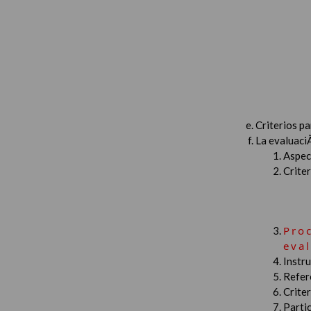
Criterios p
La evaluaci
Aspec
Criter
Pro
eva
Instru
Refer
Criter
Partic