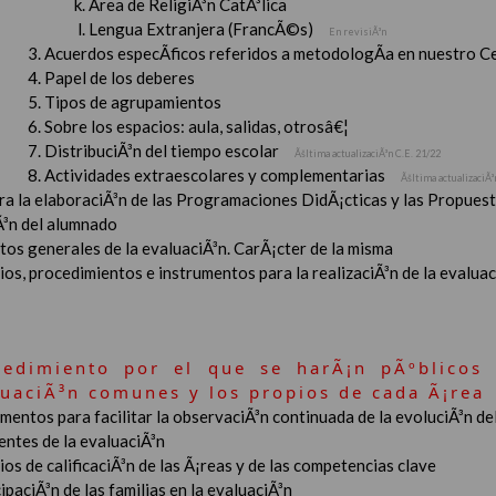
Ãrea de ReligiÃ³n CatÃ³lica
Lengua Extranjera (FrancÃ©s)
En revisiÃ³n
Acuerdos especÃ­ficos referidos a metodologÃ­a en nuestro C
Papel de los deberes
Tipos de agrupamientos
Sobre los espacios: aula, salidas, otrosâ€¦
DistribuciÃ³n del tiempo escolar
Ãšltima actualizaciÃ³n C.E. 21/22
Actividades extraescolares y complementarias
Ãšltima actualizaciÃ³
ara la elaboraciÃ³n de las Programaciones DidÃ¡cticas y las Propue
Ã³n del alumnado
tos generales de la evaluaciÃ³n. CarÃ¡cter de la misma
ios, procedimientos e instrumentos para la realizaciÃ³n de la evaluaci
cedimiento por el que se harÃ¡n pÃºblicos 
luaciÃ³n comunes y los propios de cada Ã¡rea
mentos para facilitar la observaciÃ³n continuada de la evoluciÃ³n de
entes de la evaluaciÃ³n
ios de calificaciÃ³n de las Ã¡reas y de las competencias clave
ipaciÃ³n de las familias en la evaluaciÃ³n