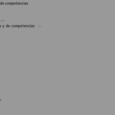
y de competencias
siÃ³n
ea y de competencias
En
.