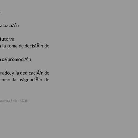
o
valuaciÃ³n
 tutor/a
 la toma de decisiÃ³n de
³n de promociÃ³n
rado, y la dedicaciÃ³n de
 como la asignaciÃ³n de
laborado 8 / Sep / 2018