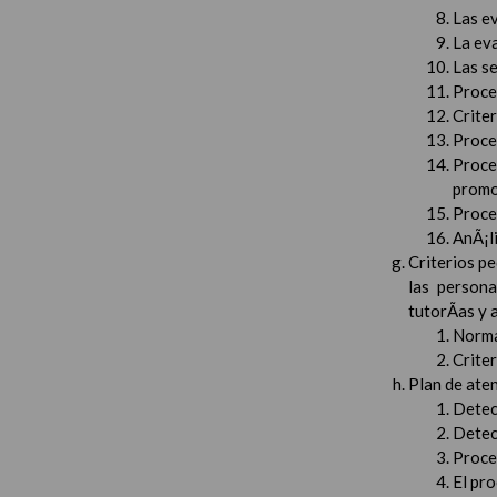
Las e
La ev
Las s
Proced
Crite
Proced
Proce
promo
Proced
AnÃ¡li
Criterios pe
las persona
tutorÃ­as y
Norma
Crite
Plan de aten
Detec
Detec
Proced
El pr