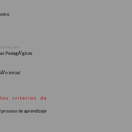
entro
n 13 / Sep / 2019
stas PedagÃ³gicas
Ã³n inicial
los criterios de
l proceso de aprendizaje