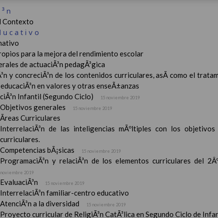
Ã³n
el Contexto
ducativo
ativo
ropios para la mejora del rendimiento escolar
erales de actuaciÃ³n pedagÃ³gica
³n y concreciÃ³n de los contenidos curriculares, asÃ­ como el tratam
a educaciÃ³n en valores y otras enseÃ±anzas
iÃ³n Infantil (Segundo Ciclo)
15 noviembre 2019
Objetivos generales
15 noviembre 2019
Ãreas Curriculares
InterrelaciÃ³n de las inteligencias mÃºltiples con los objetivo
curriculares.
Competencias bÃ¡sicas
15 noviembre 2019
ProgramaciÃ³n y relaciÃ³n de los elementos curriculares del 2Âº 
noviembre 2019
EvaluaciÃ³n
15 noviembre 2019
InterrelaciÃ³n familiar-centro educativo
AtenciÃ³n a la diversidad
15 noviembre 2019
Proyecto curricular de ReligiÃ³n CatÃ³lica en Segundo Ciclo de Infan