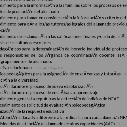
imiento para la informaciÃ³n a las familias sobre los procesos de e
rios de promociÃ³n del alumnado
imiento para tomar en consideraciÃ³n la informaciÃ³n y criterio del
dimiento para oÃ­r a los/as tutores/as legales del alumnado previo a
ciÃ³n
imiento de reclamaciÃ³n a las calificaciones finales y/o a la decisiÃ
sis de resultados escolares
dagÃ³gicos para la determinaciÃ³n del horario individual del profeso
s responsables de los Ã³rganos de coordinaciÃ³n docente, asÃ­
 agrupamientos de alumnado.
tiva relacionada
Elaborado 8 / Sep / 2018
rios pedagÃ³gicos para la asignaciÃ³n de enseÃ±anzas y tutorÃ­as
E
ciÃ³n a la diversidad.
ciÃ³n durante el proceso de nueva escolarizaciÃ³n
ciÃ³n durante el proceso de enseÃ±anza-aprendizaje
imiento general a seguir tras la detecciÃ³n de indicios de NEAE
ocedimiento de solicitud de evaluaciÃ³n psicopedagÃ³gica
izaciÃ³n de la respuesta educativa
AtenciÃ³n educativa diferente a la ordinaria para cada alumno/a NE
Medidas de atenciÃ³n al alumnado de altas capacidades (AAC)
Elabor