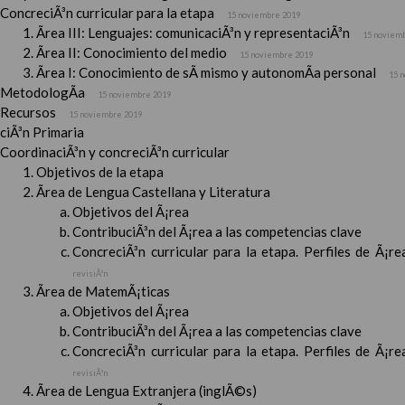
ConcreciÃ³n curricular para la etapa
15 noviembre 2019
Ãrea III: Lenguajes: comunicaciÃ³n y representaciÃ³n
15 noviem
Ãrea II: Conocimiento del medio
15 noviembre 2019
Ãrea I: Conocimiento de sÃ­ mismo y autonomÃ­a personal
15 
MetodologÃ­a
15 noviembre 2019
Recursos
15 noviembre 2019
ciÃ³n Primaria
CoordinaciÃ³n y concreciÃ³n curricular
Objetivos de la etapa
Ãrea de Lengua Castellana y Literatura
Objetivos del Ã¡rea
ContribuciÃ³n del Ã¡rea a las competencias clave
ConcreciÃ³n curricular para la etapa. Perfiles de Ã¡r
revisiÃ³n
Ãrea de MatemÃ¡ticas
Objetivos del Ã¡rea
ContribuciÃ³n del Ã¡rea a las competencias clave
ConcreciÃ³n curricular para la etapa. Perfiles de Ã¡r
revisiÃ³n
Ãrea de Lengua Extranjera (inglÃ©s)