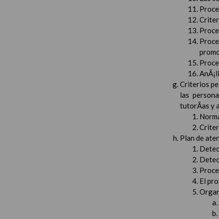
Proced
Crite
Proced
Proce
promo
Proced
AnÃ¡li
Criterios pe
las persona
tutorÃ­as y
Norma
Crite
Plan de aten
Detec
Detec
Proced
El pr
Organ