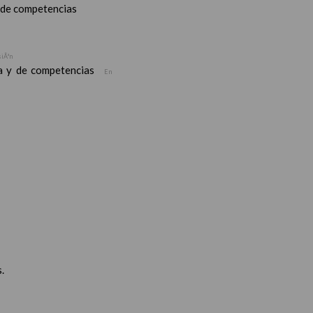
y de competencias
siÃ³n
ea y de competencias
En
.