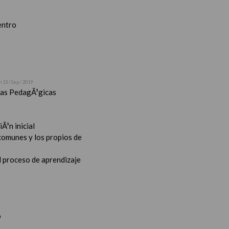
entro
n 13 / Sep / 2019
stas PedagÃ³gicas
Ã³n inicial
 comunes y los propios de
l proceso de aprendizaje
o