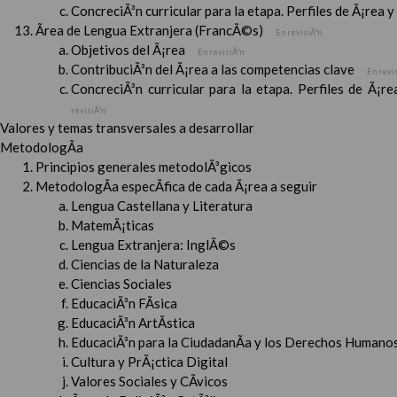
ConcreciÃ³n curricular para la etapa. Perfiles de Ã¡rea 
Ãrea de Lengua Extranjera (FrancÃ©s)
En revisiÃ³n
Objetivos del Ã¡rea
En revisiÃ³n
ContribuciÃ³n del Ã¡rea a las competencias clave
En revi
ConcreciÃ³n curricular para la etapa. Perfiles de Ã¡r
revisiÃ³n
Valores y temas transversales a desarrollar
MetodologÃ­a
Principios generales metodolÃ³gicos
MetodologÃ­a especÃ­fica de cada Ã¡rea a seguir
Lengua Castellana y Literatura
MatemÃ¡ticas
Lengua Extranjera: InglÃ©s
Ciencias de la Naturaleza
Ciencias Sociales
EducaciÃ³n FÃ­sica
EducaciÃ³n ArtÃ­stica
EducaciÃ³n para la CiudadanÃ­a y los Derechos Humanos
Cultura y PrÃ¡ctica Digital
Valores Sociales y CÃ­vicos