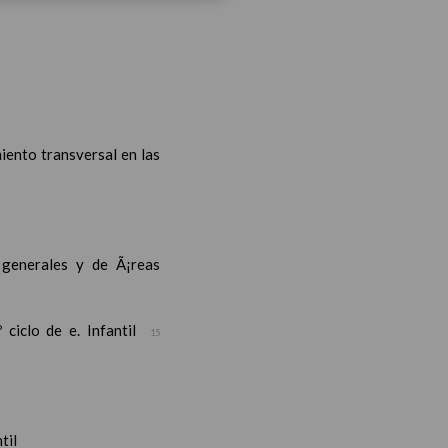
iento transversal en las
s generales y de Ã¡reas
ciclo de e. Infantil
15
til