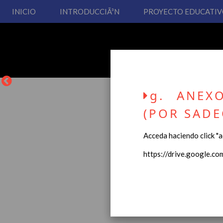
INICIO
INTRODUCCIÃ³N
PROYECTO EDUCATI
g. ANEX
(POR SADE
Acceda haciendo click "aq
La entrada en vigor del
https://drive.google.
Educación Primaria, se 
cual usted podrá consult
Esperamos que sea de su