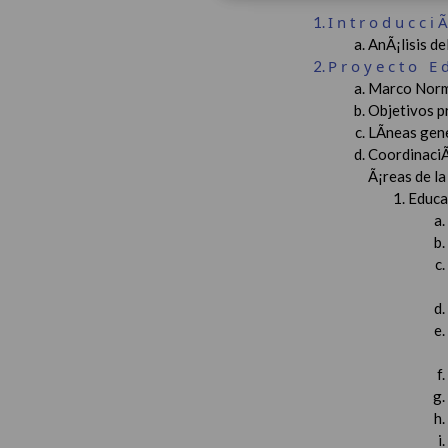
Introducci
AnÃ¡lisis d
Proyecto E
Marco Norm
Objetivos p
LÃ­neas gen
CoordinaciÃ
Ã¡reas de l
Educac