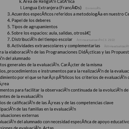
Ãrea de ReligiÃ³n CatÃ³lica
Lengua Extranjera (FrancÃ©s)
En revisiÃ³n
Acuerdos especÃ­ficos referidos a metodologÃ­a en nuestro C
Papel de los deberes
Tipos de agrupamientos
Sobre los espacios: aula, salidas, otrosâ€¦
DistribuciÃ³n del tiempo escolar
Ãšltima actualizaciÃ³n C.E. 21/22
Actividades extraescolares y complementarias
Ãšltima actualizaciÃ³
ara la elaboraciÃ³n de las Programaciones DidÃ¡cticas y las Propue
Ã³n del alumnado
tos generales de la evaluaciÃ³n. CarÃ¡cter de la misma
ios, procedimientos e instrumentos para la realizaciÃ³n de la evaluaci
imiento por el que se harÃ¡n pÃºblicos los criterios de evaluaciÃ³n
Ã¡rea
mentos para facilitar la observaciÃ³n continuada de la evoluciÃ³n de
entes de la evaluaciÃ³n
ios de calificaciÃ³n de las Ã¡reas y de las competencias clave
ipaciÃ³n de las familias en la evaluaciÃ³n
valuaciones externas
aluaciÃ³n del alumnado con necesidad especÃ­fica de apoyo educativ
esiones de evaluaciÃ³n. Actas