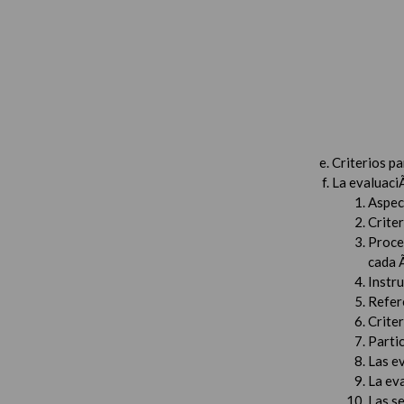
Criterios p
La evaluaci
Aspec
Criter
Proced
cada 
Instru
Refer
Criter
Partic
Las e
La ev
Las s