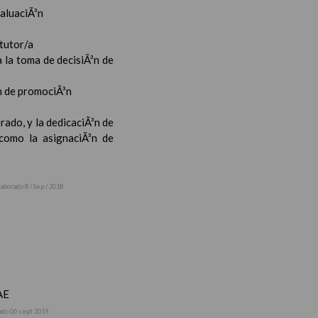
valuaciÃ³n
 tutor/a
 la toma de decisiÃ³n de
³n de promociÃ³n
rado, y la dedicaciÃ³n de
 como la asignaciÃ³n de
laborado 8 / Sep / 2018
AE
ado 06 sept 2019