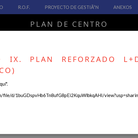
VO
R.O.F.
PROYECTO DE GESTIÃ³N
ANEXOS
PLAN DE CENTRO
CEIP San Fernando
O IX. PLAN REFORZADO L+
CO)
PLAN DE CENTRO
uí".
 Real Decreto 126/2014, de 28 de febrero, por el que se establece e
com/file/d/1buGDspvHb6Tn8ufG8pEi2KquWlbkqAHI/view?usp=shari
ha hecho necesario la revisión y adecuación de nuestro Plan de Cen
ar desde este sitio web.
 interés.
Contenido