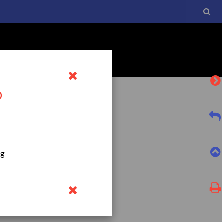
D
l currículo básico de la
ng
tro a esta normativa, el