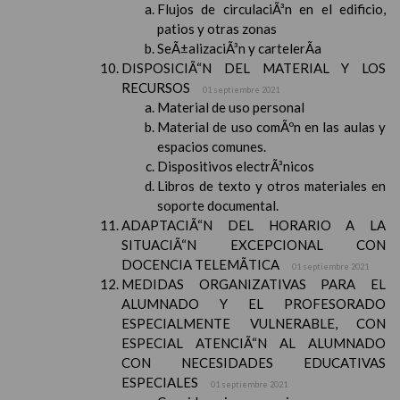
Flujos de circulaciÃ³n en el edificio,
patios y otras zonas
SeÃ±alizaciÃ³n y cartelerÃ­a
DISPOSICIÃ“N DEL MATERIAL Y LOS
RECURSOS
01 septiembre 2021
Material de uso personal
Material de uso comÃºn en las aulas y
espacios comunes.
Dispositivos electrÃ³nicos
Libros de texto y otros materiales en
soporte documental.
ADAPTACIÃ“N DEL HORARIO A LA
SITUACIÃ“N EXCEPCIONAL CON
DOCENCIA TELEMÃTICA
01 septiembre 2021
MEDIDAS ORGANIZATIVAS PARA EL
ALUMNADO Y EL PROFESORADO
ESPECIALMENTE VULNERABLE, CON
ESPECIAL ATENCIÃ“N AL ALUMNADO
CON NECESIDADES EDUCATIVAS
ESPECIALES
01 septiembre 2021