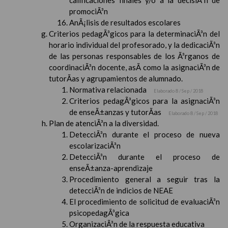
calificaciones finales y/o a la decisiÃ³n de
promociÃ³n
AnÃ¡lisis de resultados escolares
Criterios pedagÃ³gicos para la determinaciÃ³n del
horario individual del profesorado, y la dedicaciÃ³n
de las personas responsables de los Ã³rganos de
coordinaciÃ³n docente, asÃ­ como la asignaciÃ³n de
tutorÃ­as y agrupamientos de alumnado.
Normativa relacionada
Elaborado 8 / Sep / 2018
Criterios pedagÃ³gicos para la asignaciÃ³n
de enseÃ±anzas y tutorÃ­as
Elaborado 8 / Sep / 2018
Plan de atenciÃ³n a la diversidad.
DetecciÃ³n durante el proceso de nueva
escolarizaciÃ³n
DetecciÃ³n durante el proceso de
enseÃ±anza-aprendizaje
Procedimiento general a seguir tras la
detecciÃ³n de indicios de NEAE
El procedimiento de solicitud de evaluaciÃ³n
psicopedagÃ³gica
OrganizaciÃ³n de la respuesta educativa