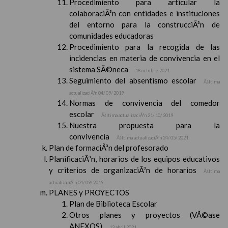
Procedimiento para articular la
colaboraciÃ³n con entidades e instituciones
del entorno para la construcciÃ³n de
comunidades educadoras
Procedimiento para la recogida de las
incidencias en materia de convivencia en el
sistema SÃ©neca
18 octubre 2021
Seguimiento del absentismo escolar
Ãšltima
actualizaciÃ³n 04/ 09/ 2019
Normas de convivencia del comedor
escolar
Ãšltima actualizaciÃ³n 21/ 10/ 2019
Nuestra propuesta para la
convivencia
Ãšltima actualizaciÃ³n 24/ 05/ 2021
Plan de formaciÃ³n del profesorado
PlanificaciÃ³n, horarios de los equipos educativos
y criterios de organizaciÃ³n de horarios
Ãšltima
actualizaciÃ³n 04/ 09/ 2019
PLANES y PROYECTOS
Plan de Biblioteca Escolar
Otros planes y proyectos (VÃ©ase
ANEXOS)
13 abril 2021