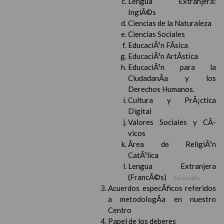
Lengua Extranjera:
InglÃ©s
Ciencias de la Naturaleza
Ciencias Sociales
EducaciÃ³n FÃ­sica
EducaciÃ³n ArtÃ­stica
EducaciÃ³n para la
CiudadanÃ­a y los
Derechos Humanos.
Cultura y PrÃ¡ctica
Digital
Valores Sociales y CÃ­
vicos
Ãrea de ReligiÃ³n
CatÃ³lica
Lengua Extranjera
(FrancÃ©s)
En revisiÃ³n
Acuerdos especÃ­ficos referidos
a metodologÃ­a en nuestro
Centro
Papel de los deberes