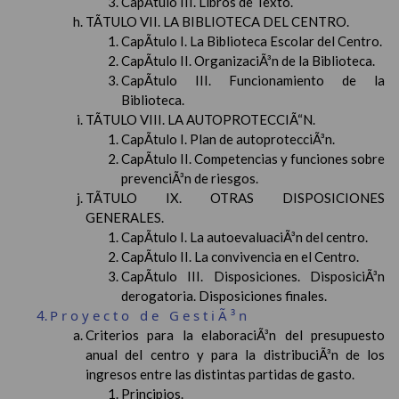
CapÃ­tulo III. Libros de Texto.
TÃTULO VII. LA BIBLIOTECA DEL CENTRO.
CapÃ­tulo I. La Biblioteca Escolar del Centro.
CapÃ­tulo II. OrganizaciÃ³n de la Biblioteca.
CapÃ­tulo III. Funcionamiento de la
Biblioteca.
TÃTULO VIII. LA AUTOPROTECCIÃ“N.
CapÃ­tulo I. Plan de autoprotecciÃ³n.
CapÃ­tulo II. Competencias y funciones sobre
prevenciÃ³n de riesgos.
TÃTULO IX. OTRAS DISPOSICIONES
GENERALES.
CapÃ­tulo I. La autoevaluaciÃ³n del centro.
CapÃ­tulo II. La convivencia en el Centro.
CapÃ­tulo III. Disposiciones. DisposiciÃ³n
derogatoria. Disposiciones finales.
Proyecto de GestiÃ³n
Criterios para la elaboraciÃ³n del presupuesto
anual del centro y para la distribuciÃ³n de los
ingresos entre las distintas partidas de gasto.
Principios.