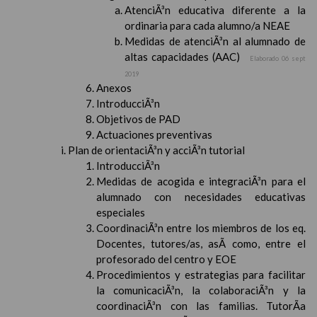
AtenciÃ³n educativa diferente a la
ordinaria para cada alumno/a NEAE
Medidas de atenciÃ³n al alumnado de
altas capacidades (AAC)
Elaborado 06 sept
2019
Anexos
IntroducciÃ³n
Objetivos de PAD
Actuaciones preventivas
Plan de orientaciÃ³n y acciÃ³n tutorial
IntroducciÃ³n
Medidas de acogida e integraciÃ³n para el
alumnado con necesidades educativas
especiales
CoordinaciÃ³n entre los miembros de los eq.
Docentes, tutores/as, asÃ­ como, entre el
profesorado del centro y EOE
Procedimientos y estrategias para facilitar
la comunicaciÃ³n, la colaboraciÃ³n y la
coordinaciÃ³n con las familias. TutorÃ­a