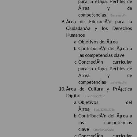
para la etapa. Perfiles de
Ã¡rea y de
competencias
En revisiÃ³n
Ãrea de EducaciÃ³n para la
CiudadanÃ­a y los Derechos
Humanos
Objetivos del Ã¡rea
ContribuciÃ³n del Ã¡rea a
las competencias clave
ConcreciÃ³n curricular
para la etapa. Perfiles de
Ã¡rea y de
competencias
En revisiÃ³n
Ãrea de Cultura y PrÃ¡ctica
Digital
Elab/10/06/2016
Objetivos del
Ã¡rea
Elab/10/06/2016
ContribuciÃ³n del Ã¡rea a
las competencias
clave
Elab/10/06/2016
ConcreciÃ³n curricular