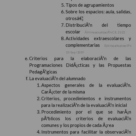
Tipos de agrupamientos
Sobre los espacios: aula, salidas,
otrosâ€¦
DistribuciÃ³n del tiempo
escolar
Ãšltima actualizaciÃ³n C.E. 21/22
Actividades extraescolares y
complementarias
Ãšltima actualizaciÃ³n
13 / Sep / 2019
Criterios para la elaboraciÃ³n de las
Programaciones DidÃ¡cticas y las Propuestas
PedagÃ³gicas
La evaluaciÃ³n del alumnado
Aspectos generales de la evaluaciÃ³n.
CarÃ¡cter de la misma
Criterios, procedimientos e instrumentos
para la realizaciÃ³n de la evaluaciÃ³n inicial
Procedimiento por el que se harÃ¡n
pÃºblicos los criterios de evaluaciÃ³n
comunes y los propios de cada Ã¡rea
Instrumentos para facilitar la observaciÃ³n