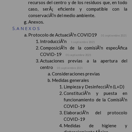
recursos del centro y de los residuos que, en todo
caso, serÃ¡ eficiente y compatible con la
conservaciÃ³n del medio ambiente.
Anexos.
ANEXOS
Protocolo de ActuaciÃ³n COVID19
01 septiembre 2021
IntroducciÃ³n
1 septiembre 2021
ComposiciÃ³n de la comisiÃ³n especÃ­fica
COVID-19
01 septiembre 2021
Actuaciones previas a la apertura del
centro
01 septiembre 2021
Consideraciones previas
Medidas generales
Limpieza y DesinfecciÃ³n (L+D)
ConstituciÃ³n y puesta en
funcionamiento de la ComisiÃ³n
COVID-19
ElaboraciÃ³n del protocolo
COVID-19
Medidas de higiene y