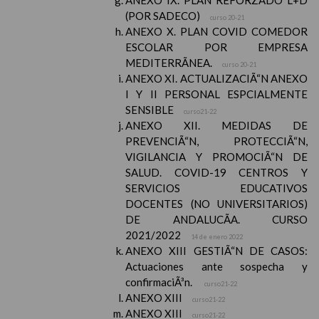
ANEXO IX. PLAN REFORZADO L+D
(POR SADECO)
curso 20-21
ANEXO X. PLAN COVID COMEDOR
ESCOLAR POR EMPRESA
MEDITERRÃNEA.
curso 20-21
ANEXO XI. ACTUALIZACIÃ“N ANEXO
I Y II PERSONAL ESPCIALMENTE
SENSIBLE
curso21-22
ANEXO XII. MEDIDAS DE
PREVENCIÃ“N, PROTECCIÃ“N,
VIGILANCIA Y PROMOCIÃ“N DE
SALUD. COVID-19 CENTROS Y
SERVICIOS EDUCATIVOS
DOCENTES (NO UNIVERSITARIOS)
DE ANDALUCÃA. CURSO
2021/2022
14 de enero 2022
ANEXO XIII GESTIÃ“N DE CASOS:
Actuaciones ante sospecha y
confirmaciÃ³n.
curso21-22
ANEXO XIII
curso21-22
ANEXO XIII
curso21-22