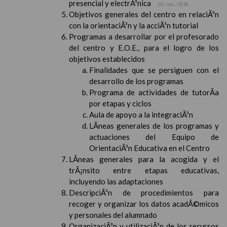
presencial y electrÃ³nica
05 / nov / 2018
Objetivos generales del centro en relaciÃ³n
con la orientaciÃ³n y la acciÃ³n tutorial
Programas a desarrollar por el profesorado
del centro y E.O.E., para el logro de los
objetivos establecidos
Finalidades que se persiguen con el
desarrollo de los programas
Programa de actividades de tutorÃ­a
por etapas y ciclos
Aula de apoyo a la integraciÃ³n
LÃ­neas generales de los programas y
actuaciones del Equipo de
OrientaciÃ³n Educativa en el Centro
LÃ­neas generales para la acogida y el
trÃ¡nsito entre etapas educativas,
incluyendo las adaptaciones
DescripciÃ³n de procedimientos para
recoger y organizar los datos acadÃ©micos
y personales del alumnado
OrganizaciÃ³n y utilizaciÃ³n de los recursos