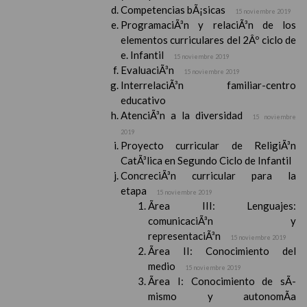
Competencias bÃ¡sicas
15 noviembre 2019
ProgramaciÃ³n y relaciÃ³n de los
elementos curriculares del 2Âº ciclo de
e. Infantil
15 noviembre 2019
EvaluaciÃ³n
15 noviembre 2019
InterrelaciÃ³n familiar-centro
educativo
AtenciÃ³n a la diversidad
15 noviembre
2019
Proyecto curricular de ReligiÃ³n
CatÃ³lica en Segundo Ciclo de Infantil
ConcreciÃ³n curricular para la
etapa
15 noviembre 2019
Ãrea III: Lenguajes:
comunicaciÃ³n y
representaciÃ³n
15 noviembre 2019
Ãrea II: Conocimiento del
medio
15 noviembre 2019
Ãrea I: Conocimiento de sÃ­
mismo y autonomÃ­a