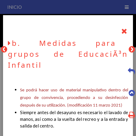
INICIO
PLAN DE CENTRO
CEIP San Fernando
b. Medidas para
grupos de EducaciÃ³n
Infantil
PLAN DE CENTRO
Se podrá hacer uso de material manipulativo dentro del
La entrada en vigor del Real Decreto 126/2014, de 28 de
febrero, por el que se establece el currículo básico de la
grupo de convivencia, procediendo a su desinfección
Educación Primaria, se ha hecho necesario la revisión y
después de su utilización. (modificación 11 marzo 2021)
adecuación de nuestro Plan de Centro a esta normativa, el cual
Siempre antes del desayuno es necesario el lavado de
usted podrá consultar desde este sitio web.
manos, así como a la vuelta del recreo y a la entrada y
salida del centro.
Esperamos que sea de su interés.