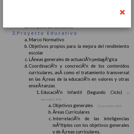
Contenido
IntroducciÃ³n
AnÃ¡lisis del Contexto
Proyecto Educativo
Marco Normativo
Objetivos propios para la mejora del rendimiento
escolar
LÃ­neas generales de actuaciÃ³n pedagÃ³gica
CoordinaciÃ³n y concreciÃ³n de los contenidos
curriculares, asÃ­ como el tratamiento transversal
en las Ã¡reas de la educaciÃ³n en valores y otras
enseÃ±anzas
EducaciÃ³n Infantil (Segundo Ciclo)
15
noviembre 2019
Objetivos generales
15 noviembre 2019
Ãreas Curriculares
InterrelaciÃ³n de las inteligencias
mÃºltiples con los objetivos generales
y de Ã¡reas curriculares.