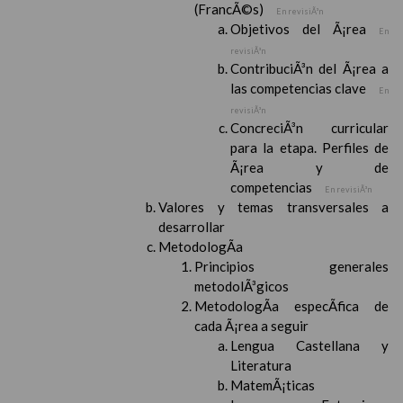
(FrancÃ©s)
En revisiÃ³n
Objetivos del Ã¡rea
En
revisiÃ³n
ContribuciÃ³n del Ã¡rea a
las competencias clave
En
revisiÃ³n
ConcreciÃ³n curricular
para la etapa. Perfiles de
Ã¡rea y de
competencias
En revisiÃ³n
Valores y temas transversales a
desarrollar
MetodologÃ­a
Principios generales
metodolÃ³gicos
MetodologÃ­a especÃ­fica de
cada Ã¡rea a seguir
Lengua Castellana y
Literatura
MatemÃ¡ticas