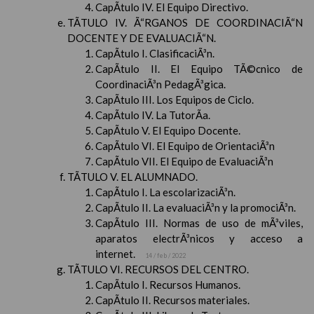
CapÃ­tulo IV. El Equipo Directivo.
TÃTULO IV. Ã“RGANOS DE COORDINACIÃ“N
DOCENTE Y DE EVALUACIÃ“N.
CapÃ­tulo I. ClasificaciÃ³n.
CapÃ­tulo II. El Equipo TÃ©cnico de
CoordinaciÃ³n PedagÃ³gica.
CapÃ­tulo III. Los Equipos de Ciclo.
CapÃ­tulo IV. La TutorÃ­a.
CapÃ­tulo V. El Equipo Docente.
CapÃ­tulo VI. El Equipo de OrientaciÃ³n
CapÃ­tulo VII. El Equipo de EvaluaciÃ³n
TÃTULO V. EL ALUMNADO.
CapÃ­tulo I. La escolarizaciÃ³n.
CapÃ­tulo II. La evaluaciÃ³n y la promociÃ³n.
CapÃ­tulo III. Normas de uso de mÃ³viles,
aparatos electrÃ³nicos y acceso a
internet.
14 / feb / 2022
TÃTULO VI. RECURSOS DEL CENTRO.
CapÃ­tulo I. Recursos Humanos.
CapÃ­tulo II. Recursos materiales.