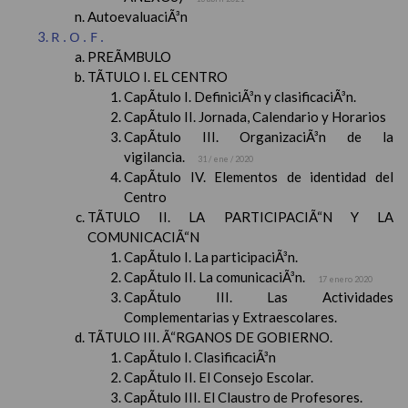
AutoevaluaciÃ³n
R.O.F.
PREÃMBULO
TÃTULO I. EL CENTRO
CapÃ­tulo I. DefiniciÃ³n y clasificaciÃ³n.
CapÃ­tulo II. Jornada, Calendario y Horarios
CapÃ­tulo III. OrganizaciÃ³n de la
vigilancia.
31 / ene / 2020
CapÃ­tulo IV. Elementos de identidad del
Centro
TÃTULO II. LA PARTICIPACIÃ“N Y LA
COMUNICACIÃ“N
CapÃ­tulo I. La participaciÃ³n.
CapÃ­tulo II. La comunicaciÃ³n.
17 enero 2020
CapÃ­tulo III. Las Actividades
Complementarias y Extraescolares.
TÃTULO III. Ã“RGANOS DE GOBIERNO.
CapÃ­tulo I. ClasificaciÃ³n
CapÃ­tulo II. El Consejo Escolar.
CapÃ­tulo III. El Claustro de Profesores.