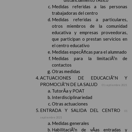
distanciamiento fÃ­sico
Medidas referidas a las personas
trabajadoras del centro
Medidas referidas a particulares,
otros miembros de la comunidad
educativa y empresas proveedoras,
que participan o prestan servicios en
el centro educativo
Medidas especÃ­ficas para el alumnado
Medidas para la limitaciÃ³n de
contactos
Otras medidas
ACTUACIONES DE EDUCACIÃ“N Y
PROMOCIÃ“N DE LA SALUD
01 septiembre 2021
TutorÃ­a y POAT
Interdisciplinariedad
Otras actuaciones
ENTRADA Y SALIDA DEL CENTRO
01
septiembre 2021
Medidas generales
HabilitaciÃ³n de vÃ­as entradas y