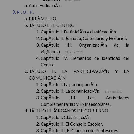
AutoevaluaciÃ³n
R.O.F.
PREÃMBULO
TÃTULO I. EL CENTRO
CapÃ­tulo I. DefiniciÃ³n y clasificaciÃ³n.
CapÃ­tulo II. Jornada, Calendario y Horarios
CapÃ­tulo III. OrganizaciÃ³n de la
vigilancia.
31 / ene / 2020
CapÃ­tulo IV. Elementos de identidad del
Centro
TÃTULO II. LA PARTICIPACIÃ“N Y LA
COMUNICACIÃ“N
CapÃ­tulo I. La participaciÃ³n.
CapÃ­tulo II. La comunicaciÃ³n.
17 enero 2020
CapÃ­tulo III. Las Actividades
Complementarias y Extraescolares.
TÃTULO III. Ã“RGANOS DE GOBIERNO.
CapÃ­tulo I. ClasificaciÃ³n
CapÃ­tulo II. El Consejo Escolar.
CapÃ­tulo III. El Claustro de Profesores.