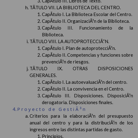
CapÃ­tulo III. Libros de Texto.
TÃTULO VII. LA BIBLIOTECA DEL CENTRO.
CapÃ­tulo I. La Biblioteca Escolar del Centro.
CapÃ­tulo II. OrganizaciÃ³n de la Biblioteca.
CapÃ­tulo III. Funcionamiento de la
Biblioteca.
TÃTULO VIII. LA AUTOPROTECCIÃ“N.
CapÃ­tulo I. Plan de autoprotecciÃ³n.
CapÃ­tulo II. Competencias y funciones sobre
prevenciÃ³n de riesgos.
TÃTULO IX. OTRAS DISPOSICIONES
GENERALES.
CapÃ­tulo I. La autoevaluaciÃ³n del centro.
CapÃ­tulo II. La convivencia en el Centro.
CapÃ­tulo III. Disposiciones. DisposiciÃ³n
derogatoria. Disposiciones finales.
Proyecto de GestiÃ³n
Criterios para la elaboraciÃ³n del presupuesto
anual del centro y para la distribuciÃ³n de los
ingresos entre las distintas partidas de gasto.
Principios.