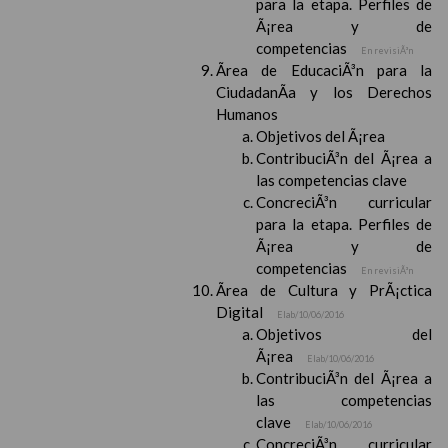
para la etapa. Perfiles de
Ã¡rea y de
competencias
En revisiÃ³n
Ãrea de EducaciÃ³n para la
CiudadanÃ­a y los Derechos
Humanos
Objetivos del Ã¡rea
ContribuciÃ³n del Ã¡rea a
las competencias clave
ConcreciÃ³n curricular
para la etapa. Perfiles de
Ã¡rea y de
competencias
En revisiÃ³n
Ãrea de Cultura y PrÃ¡ctica
Digital
Elab/10/06/2016
Objetivos del
Ã¡rea
Elab/10/06/2016
ContribuciÃ³n del Ã¡rea a
las competencias
clave
Elab/10/06/2016
ConcreciÃ³n curricular