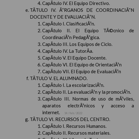
CapÃ­tulo IV. El Equipo Directivo.
TÃTULO IV. Ã“RGANOS DE COORDINACIÃ“N
DOCENTE Y DE EVALUACIÃ“N.
CapÃ­tulo I. ClasificaciÃ³n.
CapÃ­tulo II. El Equipo TÃ©cnico de
CoordinaciÃ³n PedagÃ³gica.
CapÃ­tulo III. Los Equipos de Ciclo.
CapÃ­tulo IV. La TutorÃ­a.
CapÃ­tulo V. El Equipo Docente.
CapÃ­tulo VI. El Equipo de OrientaciÃ³n
CapÃ­tulo VII. El Equipo de EvaluaciÃ³n
TÃTULO V. EL ALUMNADO.
CapÃ­tulo I. La escolarizaciÃ³n.
CapÃ­tulo II. La evaluaciÃ³n y la promociÃ³n.
CapÃ­tulo III. Normas de uso de mÃ³viles,
aparatos electrÃ³nicos y acceso a
internet.
14 / feb / 2022
TÃTULO VI. RECURSOS DEL CENTRO.
CapÃ­tulo I. Recursos Humanos.
CapÃ­tulo II. Recursos materiales.