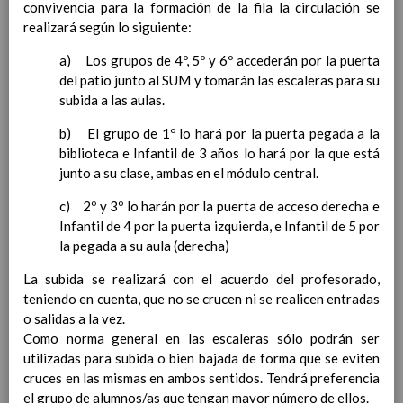
convivencia para la formación de la fila la circulación se
Contenido
realizará según lo siguiente:
IntroducciÃ³n
a) Los grupos de 4º, 5º y 6º accederán por la puerta
AnÃ¡lisis del Contexto
del patio junto al SUM y tomarán las escaleras para su
Proyecto Educativo
subida a las aulas.
Marco Normativo
b) El grupo de 1º lo hará por la puerta pegada a la
Objetivos propios para la mejora del rendimiento
biblioteca e Infantil de 3 años lo hará por la que está
escolar
junto a su clase, ambas en el módulo central.
LÃ­neas generales de actuaciÃ³n pedagÃ³gica
CoordinaciÃ³n y concreciÃ³n de los contenidos
c) 2º y 3º lo harán por la puerta de acceso derecha e
curriculares, asÃ­ como el tratamiento transversal
Infantil de 4 por la puerta izquierda, e Infantil de 5 por
en las Ã¡reas de la educaciÃ³n en valores y otras
la pegada a su aula (derecha)
enseÃ±anzas
EducaciÃ³n Infantil (Segundo Ciclo)
La subida se realizará con el acuerdo del profesorado,
15
teniendo en cuenta, que no se crucen ni se realicen entradas
noviembre 2019
Objetivos generales
o salidas a la vez.
15 noviembre 2019
Ãreas Curriculares
Como norma general en las escaleras sólo podrán ser
InterrelaciÃ³n de las inteligencias
utilizadas para subida o bien bajada de forma que se eviten
mÃºltiples con los objetivos generales
cruces en las mismas en ambos sentidos. Tendrá preferencia
y de Ã¡reas curriculares.
el grupo de alumnos/as que tengan mayor número de ellos.