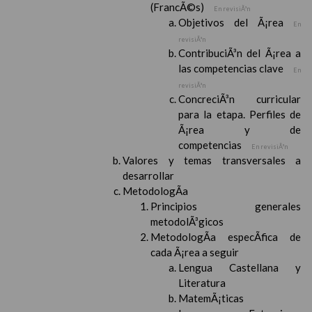
(FrancÃ©s)
En revisiÃ³n
Objetivos del Ã¡rea
En
revisiÃ³n
ContribuciÃ³n del Ã¡rea a
las competencias clave
En
revisiÃ³n
ConcreciÃ³n curricular
para la etapa. Perfiles de
Ã¡rea y de
competencias
En revisiÃ³n
Valores y temas transversales a
desarrollar
MetodologÃ­a
Principios generales
metodolÃ³gicos
MetodologÃ­a especÃ­fica de
cada Ã¡rea a seguir
Lengua Castellana y
Literatura
MatemÃ¡ticas