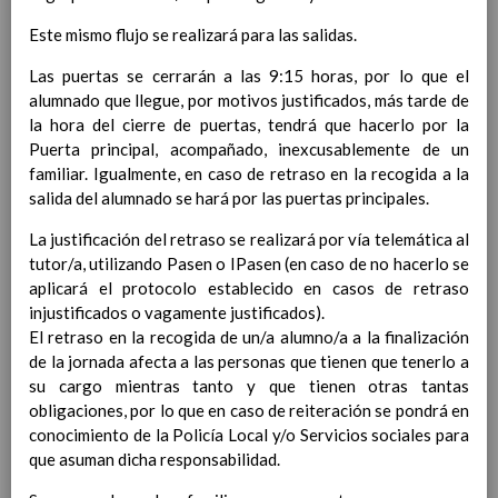
Competencias bÃ¡sicas
15 noviembre 2019
Este mismo flujo se realizará para las salidas.
ProgramaciÃ³n y relaciÃ³n de los
elementos curriculares del 2Âº ciclo de
Las puertas se cerrarán a las 9:15 horas, por lo que el
e. Infantil
15 noviembre 2019
alumnado que llegue, por motivos justificados, más tarde de
EvaluaciÃ³n
15 noviembre 2019
la hora del cierre de puertas, tendrá que hacerlo por la
InterrelaciÃ³n familiar-centro
Puerta principal, acompañado, inexcusablemente de un
educativo
familiar. Igualmente, en caso de retraso en la recogida a la
AtenciÃ³n a la diversidad
15 noviembre
salida del alumnado se hará por las puertas principales.
2019
Proyecto curricular de ReligiÃ³n
La justificación del retraso se realizará por vía telemática al
CatÃ³lica en Segundo Ciclo de Infantil
tutor/a, utilizando Pasen o IPasen (en caso de no hacerlo se
ConcreciÃ³n curricular para la
aplicará el protocolo establecido en casos de retraso
etapa
injustificados o vagamente justificados).
15 noviembre 2019
Ãrea III: Lenguajes:
El retraso en la recogida de un/a alumno/a a la finalización
comunicaciÃ³n y
de la jornada afecta a las personas que tienen que tenerlo a
representaciÃ³n
su cargo mientras tanto y que tienen otras tantas
15 noviembre 2019
Ãrea II: Conocimiento del
obligaciones, por lo que en caso de reiteración se pondrá en
medio
conocimiento de la Policía Local y/o Servicios sociales para
15 noviembre 2019
Ãrea I: Conocimiento de sÃ­
que asuman dicha responsabilidad.
mismo y autonomÃ­a