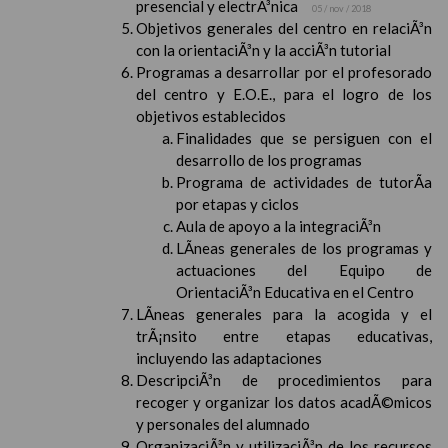
presencial y electrÃ³nica
05 / nov / 2018
Objetivos generales del centro en relaciÃ³n
con la orientaciÃ³n y la acciÃ³n tutorial
Programas a desarrollar por el profesorado
del centro y E.O.E., para el logro de los
objetivos establecidos
Finalidades que se persiguen con el
desarrollo de los programas
Programa de actividades de tutorÃ­a
por etapas y ciclos
Aula de apoyo a la integraciÃ³n
LÃ­neas generales de los programas y
actuaciones del Equipo de
OrientaciÃ³n Educativa en el Centro
LÃ­neas generales para la acogida y el
trÃ¡nsito entre etapas educativas,
incluyendo las adaptaciones
DescripciÃ³n de procedimientos para
recoger y organizar los datos acadÃ©micos
y personales del alumnado
OrganizaciÃ³n y utilizaciÃ³n de los recursos