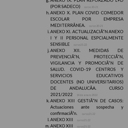
ANEXO IX. PLAN REFORZADO L+D
(POR SADECO)
curso 20-21
ANEXO X. PLAN COVID COMEDOR
ESCOLAR POR EMPRESA
MEDITERRÃNEA.
curso 20-21
ANEXO XI. ACTUALIZACIÃ“N ANEXO
I Y II PERSONAL ESPCIALMENTE
SENSIBLE
curso21-22
ANEXO XII. MEDIDAS DE
PREVENCIÃ“N, PROTECCIÃ“N,
VIGILANCIA Y PROMOCIÃ“N DE
SALUD. COVID-19 CENTROS Y
SERVICIOS EDUCATIVOS
DOCENTES (NO UNIVERSITARIOS)
DE ANDALUCÃA. CURSO
2021/2022
14 de enero 2022
ANEXO XIII GESTIÃ“N DE CASOS:
Actuaciones ante sospecha y
confirmaciÃ³n.
curso21-22
ANEXO XIII
curso21-22
ANEXO XIII
curso21-22