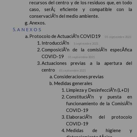
recursos del centro y de los residuos que, en todo
caso, serÃ¡ eficiente y compatible con la
conservaciÃ³n del medio ambiente.
Anexos.
ANEXOS
Protocolo de ActuaciÃ³n COVID19
01 septiembre 2021
IntroducciÃ³n
1 septiembre 2021
ComposiciÃ³n de la comisiÃ³n especÃ­fica
COVID-19
01 septiembre 2021
Actuaciones previas a la apertura del
centro
01 septiembre 2021
Consideraciones previas
Medidas generales
Limpieza y DesinfecciÃ³n (L+D)
ConstituciÃ³n y puesta en
funcionamiento de la ComisiÃ³n
COVID-19
ElaboraciÃ³n del protocolo
COVID-19
Medidas de higiene y