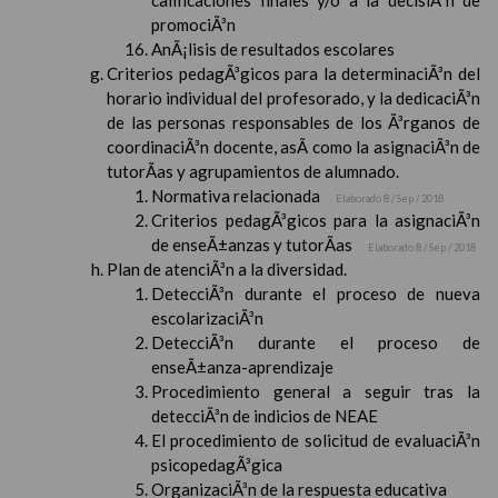
calificaciones finales y/o a la decisiÃ³n de
promociÃ³n
AnÃ¡lisis de resultados escolares
Criterios pedagÃ³gicos para la determinaciÃ³n del
horario individual del profesorado, y la dedicaciÃ³n
de las personas responsables de los Ã³rganos de
coordinaciÃ³n docente, asÃ­ como la asignaciÃ³n de
tutorÃ­as y agrupamientos de alumnado.
Normativa relacionada
Elaborado 8 / Sep / 2018
Criterios pedagÃ³gicos para la asignaciÃ³n
de enseÃ±anzas y tutorÃ­as
Elaborado 8 / Sep / 2018
Plan de atenciÃ³n a la diversidad.
DetecciÃ³n durante el proceso de nueva
escolarizaciÃ³n
DetecciÃ³n durante el proceso de
enseÃ±anza-aprendizaje
Procedimiento general a seguir tras la
detecciÃ³n de indicios de NEAE
El procedimiento de solicitud de evaluaciÃ³n
psicopedagÃ³gica
OrganizaciÃ³n de la respuesta educativa