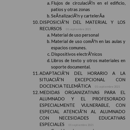
Flujos de circulaciÃ³n en el edificio,
patios y otras zonas
SeÃ±alizaciÃ³n y cartelerÃ­a
DISPOSICIÃ“N DEL MATERIAL Y LOS
RECURSOS
01 septiembre 2021
Material de uso personal
Material de uso comÃºn en las aulas y
espacios comunes.
Dispositivos electrÃ³nicos
Libros de texto y otros materiales en
soporte documental.
ADAPTACIÃ“N DEL HORARIO A LA
SITUACIÃ“N EXCEPCIONAL CON
DOCENCIA TELEMÃTICA
01 septiembre 2021
MEDIDAS ORGANIZATIVAS PARA EL
ALUMNADO Y EL PROFESORADO
ESPECIALMENTE VULNERABLE, CON
ESPECIAL ATENCIÃ“N AL ALUMNADO
CON NECESIDADES EDUCATIVAS
ESPECIALES
01 septiembre 2021