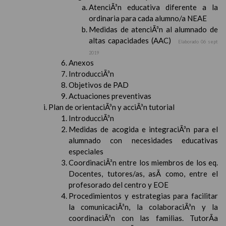
AtenciÃ³n educativa diferente a la
ordinaria para cada alumno/a NEAE
Medidas de atenciÃ³n al alumnado de
altas capacidades (AAC)
Elaborado 06 sept
2019
Anexos
IntroducciÃ³n
Objetivos de PAD
Actuaciones preventivas
Plan de orientaciÃ³n y acciÃ³n tutorial
IntroducciÃ³n
Medidas de acogida e integraciÃ³n para el
alumnado con necesidades educativas
especiales
CoordinaciÃ³n entre los miembros de los eq.
Docentes, tutores/as, asÃ­ como, entre el
profesorado del centro y EOE
Procedimientos y estrategias para facilitar
la comunicaciÃ³n, la colaboraciÃ³n y la
coordinaciÃ³n con las familias. TutorÃ­a