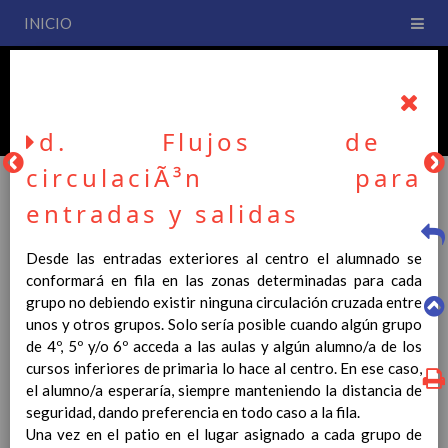
INICIO
PLAN DE CENTRO
CEIP San Fernando
d. Flujos de
circulaciÃ³n para
entradas y salidas
PLAN DE CENTRO
Desde las entradas exteriores al centro el alumnado se
conformará en fila en las zonas determinadas para cada
La entrada en vigor del Real Decreto 126/2014, de 28 de
grupo no debiendo existir ninguna circulación cruzada entre
febrero, por el que se establece el currículo básico de la
unos y otros grupos. Solo sería posible cuando algún grupo
Educación Primaria, se ha hecho necesario la revisión y
de 4º, 5º y/o 6º acceda a las aulas y algún alumno/a de los
adecuación de nuestro Plan de Centro a esta normativa, el cual
cursos inferiores de primaria lo hace al centro. En ese caso,
usted podrá consultar desde este sitio web.
el alumno/a esperaría, siempre manteniendo la distancia de
seguridad, dando preferencia en todo caso a la fila.
Esperamos que sea de su interés.
Una vez en el patio en el lugar asignado a cada grupo de