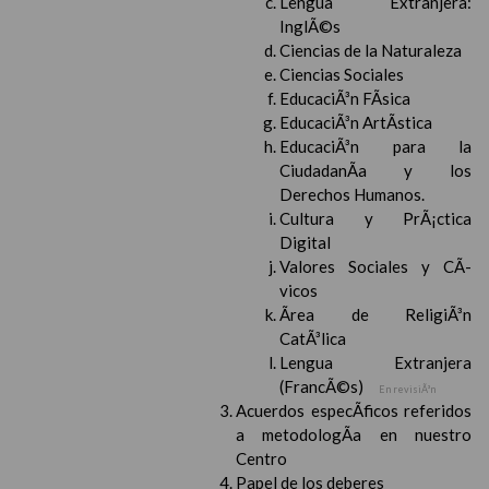
Lengua Extranjera:
InglÃ©s
Ciencias de la Naturaleza
Ciencias Sociales
EducaciÃ³n FÃ­sica
EducaciÃ³n ArtÃ­stica
EducaciÃ³n para la
CiudadanÃ­a y los
Derechos Humanos.
Cultura y PrÃ¡ctica
Digital
Valores Sociales y CÃ­
vicos
Ãrea de ReligiÃ³n
CatÃ³lica
Lengua Extranjera
(FrancÃ©s)
En revisiÃ³n
Acuerdos especÃ­ficos referidos
a metodologÃ­a en nuestro
Centro
Papel de los deberes