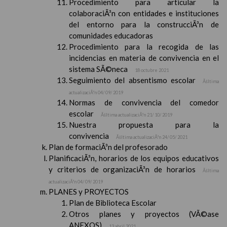
Procedimiento para articular la
colaboraciÃ³n con entidades e instituciones
del entorno para la construcciÃ³n de
comunidades educadoras
Procedimiento para la recogida de las
incidencias en materia de convivencia en el
sistema SÃ©neca
18 octubre 2021
Seguimiento del absentismo escolar
Ãšltima
actualizaciÃ³n 04/ 09/ 2019
Normas de convivencia del comedor
escolar
Ãšltima actualizaciÃ³n 21/ 10/ 2019
Nuestra propuesta para la
convivencia
Ãšltima actualizaciÃ³n 24/ 05/ 2021
Plan de formaciÃ³n del profesorado
PlanificaciÃ³n, horarios de los equipos educativos
y criterios de organizaciÃ³n de horarios
Ãšltima
actualizaciÃ³n 04/ 09/ 2019
PLANES y PROYECTOS
Plan de Biblioteca Escolar
Otros planes y proyectos (VÃ©ase
ANEXOS)
13 abril 2021