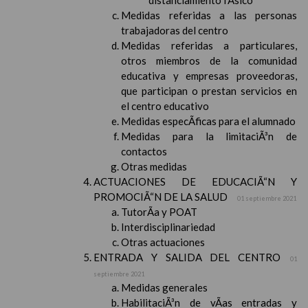
distanciamiento fÃ­sico
Medidas referidas a las personas
trabajadoras del centro
Medidas referidas a particulares,
otros miembros de la comunidad
educativa y empresas proveedoras,
que participan o prestan servicios en
el centro educativo
Medidas especÃ­ficas para el alumnado
Medidas para la limitaciÃ³n de
contactos
Otras medidas
ACTUACIONES DE EDUCACIÃ“N Y
PROMOCIÃ“N DE LA SALUD
01 septiembre 2021
TutorÃ­a y POAT
Interdisciplinariedad
Otras actuaciones
ENTRADA Y SALIDA DEL CENTRO
01
septiembre 2021
Medidas generales
HabilitaciÃ³n de vÃ­as entradas y