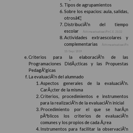
Tipos de agrupamientos
Sobre los espacios: aula, salidas,
otrosâ€¦
DistribuciÃ³n del tiempo
escolar
Ãšltima actualizaciÃ³n C.E. 21/22
Actividades extraescolares y
complementarias
Ãšltima actualizaciÃ³n
13 / Sep / 2019
Criterios para la elaboraciÃ³n de las
Programaciones DidÃ¡cticas y las Propuestas
PedagÃ³gicas
La evaluaciÃ³n del alumnado
Aspectos generales de la evaluaciÃ³n.
CarÃ¡cter de la misma
Criterios, procedimientos e instrumentos
para la realizaciÃ³n de la evaluaciÃ³n inicial
Procedimiento por el que se harÃ¡n
pÃºblicos los criterios de evaluaciÃ³n
comunes y los propios de cada Ã¡rea
Instrumentos para facilitar la observaciÃ³n