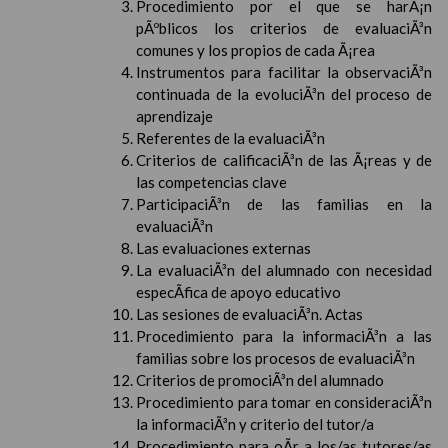
Procedimiento por el que se harÃ¡n
pÃºblicos los criterios de evaluaciÃ³n
comunes y los propios de cada Ã¡rea
Instrumentos para facilitar la observaciÃ³n
continuada de la evoluciÃ³n del proceso de
aprendizaje
Referentes de la evaluaciÃ³n
Criterios de calificaciÃ³n de las Ã¡reas y de
las competencias clave
ParticipaciÃ³n de las familias en la
evaluaciÃ³n
Las evaluaciones externas
La evaluaciÃ³n del alumnado con necesidad
especÃ­fica de apoyo educativo
Las sesiones de evaluaciÃ³n. Actas
Procedimiento para la informaciÃ³n a las
familias sobre los procesos de evaluaciÃ³n
Criterios de promociÃ³n del alumnado
Procedimiento para tomar en consideraciÃ³n
la informaciÃ³n y criterio del tutor/a
Procedimiento para oÃ­r a los/as tutores/as