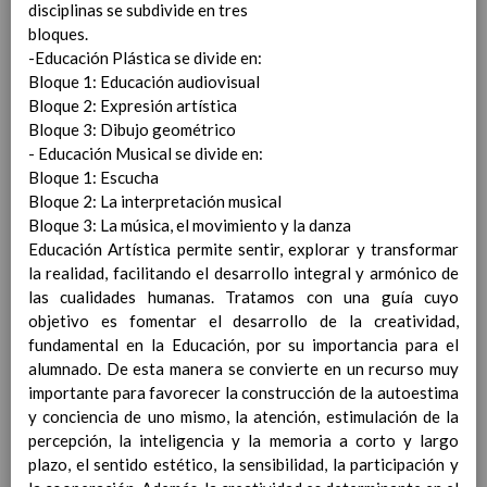
disciplinas se subdivide en tres
Contenido
bloques.
-Educación Plástica se divide en:
IntroducciÃ³n
Bloque 1: Educación audiovisual
AnÃ¡lisis del Contexto
Bloque 2: Expresión artística
Proyecto Educativo
Bloque 3: Dibujo geométrico
Marco Normativo
- Educación Musical se divide en:
Objetivos propios para la mejora del rendimiento
Bloque 1: Escucha
escolar
Bloque 2: La interpretación musical
LÃ­neas generales de actuaciÃ³n pedagÃ³gica
Bloque 3: La música, el movimiento y la danza
CoordinaciÃ³n y concreciÃ³n de los contenidos
Educación Artística permite sentir, explorar y transformar
curriculares, asÃ­ como el tratamiento transversal
la realidad, facilitando el desarrollo integral y armónico de
en las Ã¡reas de la educaciÃ³n en valores y otras
las cualidades humanas. Tratamos con una guía cuyo
enseÃ±anzas
objetivo es fomentar el desarrollo de la creatividad,
EducaciÃ³n Infantil (Segundo Ciclo)
15
fundamental en la Educación, por su importancia para el
noviembre 2019
alumnado. De esta manera se convierte en un recurso muy
Objetivos generales
15 noviembre 2019
importante para favorecer la construcción de la autoestima
Ãreas Curriculares
y conciencia de uno mismo, la atención, estimulación de la
InterrelaciÃ³n de las inteligencias
percepción, la inteligencia y la memoria a corto y largo
mÃºltiples con los objetivos generales
plazo, el sentido estético, la sensibilidad, la participación y
y de Ã¡reas curriculares.