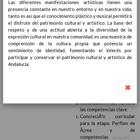
Las diferentes manifestaciones artísticas tienen una
Ã¡rea y de
presencia constante en nuestro entorno y en nuestra vida,
competencias
En revisiÃ³n
tanto es así que el conocimiento plástico y musical permitirá
Ãrea de Lengua Extranjera
el disfrute del patrimonio cultural y artístico. La base del
(inglÃ©s)
respeto y de una actitud abierta a la diversidad de la
Objetivos del Ã¡rea
expresión cultural en nuestra comunidad, es una muestra de
ContribuciÃ³n del Ã¡rea a
comprensión de la cultura propia que potencia un
las competencias clave
sentimiento de identidad, fomentando el interés por
ConcreciÃ³n curricular
participar y conservar el patrimonio cultural y artístico de
para la etapa. Perfiles de
Andalucía.
Ã¡rea y de
competencias
En revisiÃ³n
Ãrea de Ciencias de la
Naturaleza
Objetivos del Ã¡rea
ContribuciÃ³n del Ã¡rea a
las competencias clave
ConcreciÃ³n curricular
para la etapa. Perfiles de
Ã¡rea y de
competencias
En revisiÃ³n