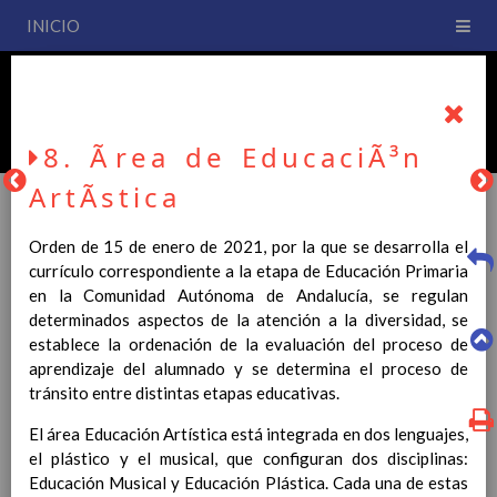
INICIO
PLAN DE CENTRO
CEIP San Fernando
8. Ãrea de EducaciÃ³n
ArtÃ­stica
Orden de 15 de enero de 2021, por la que se desarrolla el
PLAN DE CENTRO
currículo correspondiente a la etapa de Educación Primaria
en la Comunidad Autónoma de Andalucía, se regulan
determinados aspectos de la atención a la diversidad, se
La entrada en vigor del Real Decreto 126/2014, de 28 de
establece la ordenación de la evaluación del proceso de
febrero, por el que se establece el currículo básico de la
aprendizaje del alumnado y se determina el proceso de
Educación Primaria, se ha hecho necesario la revisión y
tránsito entre distintas etapas educativas.
adecuación de nuestro Plan de Centro a esta normativa, el cual
usted podrá consultar desde este sitio web.
El área Educación Artística está integrada en dos lenguajes,
el plástico y el musical, que configuran dos disciplinas:
Esperamos que sea de su interés.
Educación Musical y Educación Plástica. Cada una de estas