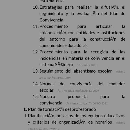
esta materia
Estrategias para realizar la difusiÃ³n, el
seguimiento y la evaluaciÃ³n del Plan de
Convivencia
Procedimiento para articular la
colaboraciÃ³n con entidades e instituciones
del entorno para la construcciÃ³n de
comunidades educadoras
Procedimiento para la recogida de las
incidencias en materia de convivencia en el
sistema SÃ©neca
18 octubre 2021
Seguimiento del absentismo escolar
Ãšltima
actualizaciÃ³n 04/ 09/ 2019
Normas de convivencia del comedor
escolar
Ãšltima actualizaciÃ³n 21/ 10/ 2019
Nuestra propuesta para la
convivencia
Ãšltima actualizaciÃ³n 24/ 05/ 2021
Plan de formaciÃ³n del profesorado
PlanificaciÃ³n, horarios de los equipos educativos
y criterios de organizaciÃ³n de horarios
Ãšltima
actualizaciÃ³n 04/ 09/ 2019