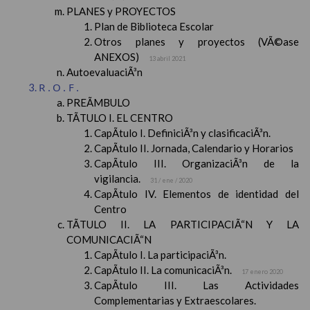
PLANES y PROYECTOS
Plan de Biblioteca Escolar
Otros planes y proyectos (VÃ©ase
ANEXOS)
13 abril 2021
AutoevaluaciÃ³n
R.O.F.
PREÃMBULO
TÃTULO I. EL CENTRO
CapÃ­tulo I. DefiniciÃ³n y clasificaciÃ³n.
CapÃ­tulo II. Jornada, Calendario y Horarios
CapÃ­tulo III. OrganizaciÃ³n de la
vigilancia.
31 / ene / 2020
CapÃ­tulo IV. Elementos de identidad del
Centro
TÃTULO II. LA PARTICIPACIÃ“N Y LA
COMUNICACIÃ“N
CapÃ­tulo I. La participaciÃ³n.
CapÃ­tulo II. La comunicaciÃ³n.
17 enero 2020
CapÃ­tulo III. Las Actividades
Complementarias y Extraescolares.