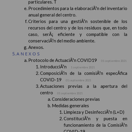
particulares. T
Procedimientos para la elaboraciÃ³n del inventario
anual general del centro.
Criterios para una gestiÃ³n sostenible de los
recursos del centro y de los residuos que, en todo
caso, serÃ¡ eficiente y compatible con la
conservaciÃ³n del medio ambiente.
Anexos.
ANEXOS
Protocolo de ActuaciÃ³n COVID19
01 septiembre 2021
IntroducciÃ³n
1 septiembre 2021
ComposiciÃ³n de la comisiÃ³n especÃ­fica
COVID-19
01 septiembre 2021
Actuaciones previas a la apertura del
centro
01 septiembre 2021
Consideraciones previas
Medidas generales
Limpieza y DesinfecciÃ³n (L+D)
ConstituciÃ³n y puesta en
funcionamiento de la ComisiÃ³n
COVID-19