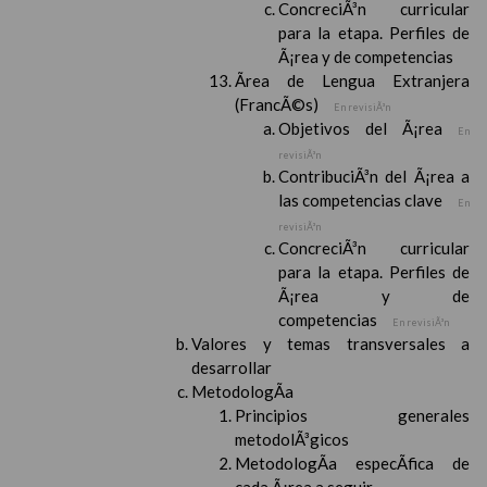
ConcreciÃ³n curricular
para la etapa. Perfiles de
Ã¡rea y de competencias
Ãrea de Lengua Extranjera
(FrancÃ©s)
En revisiÃ³n
Objetivos del Ã¡rea
En
revisiÃ³n
ContribuciÃ³n del Ã¡rea a
las competencias clave
En
revisiÃ³n
ConcreciÃ³n curricular
para la etapa. Perfiles de
Ã¡rea y de
competencias
En revisiÃ³n
Valores y temas transversales a
desarrollar
MetodologÃ­a
Principios generales
metodolÃ³gicos
MetodologÃ­a especÃ­fica de