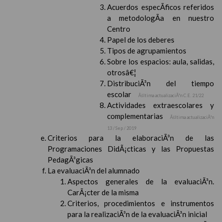
Acuerdos especÃ­ficos referidos
a metodologÃ­a en nuestro
Centro
Papel de los deberes
Tipos de agrupamientos
Sobre los espacios: aula, salidas,
otrosâ€¦
DistribuciÃ³n del tiempo
escolar
Ãšltima actualizaciÃ³n C.E. 21/22
Actividades extraescolares y
complementarias
Ãšltima actualizaciÃ³n
13 / Sep / 2019
Criterios para la elaboraciÃ³n de las
Programaciones DidÃ¡cticas y las Propuestas
PedagÃ³gicas
La evaluaciÃ³n del alumnado
Aspectos generales de la evaluaciÃ³n.
CarÃ¡cter de la misma
Criterios, procedimientos e instrumentos
para la realizaciÃ³n de la evaluaciÃ³n inicial