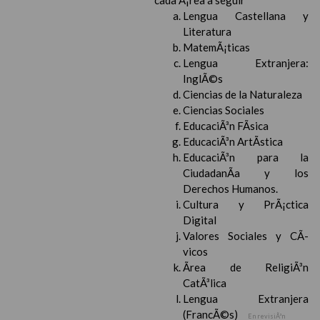
cada Ã¡rea a seguir
Lengua Castellana y
Literatura
MatemÃ¡ticas
Lengua Extranjera:
InglÃ©s
Ciencias de la Naturaleza
Ciencias Sociales
EducaciÃ³n FÃ­sica
EducaciÃ³n ArtÃ­stica
EducaciÃ³n para la
CiudadanÃ­a y los
Derechos Humanos.
Cultura y PrÃ¡ctica
Digital
Valores Sociales y CÃ­
vicos
Ãrea de ReligiÃ³n
CatÃ³lica
Lengua Extranjera
(FrancÃ©s)
En revisiÃ³n