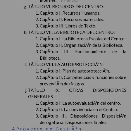
internet.
14 / feb / 2022
TÃTULO VI. RECURSOS DEL CENTRO.
CapÃ­tulo I. Recursos Humanos.
CapÃ­tulo II. Recursos materiales.
CapÃ­tulo III. Libros de Texto.
TÃTULO VII. LA BIBLIOTECA DEL CENTRO.
CapÃ­tulo I. La Biblioteca Escolar del Centro.
CapÃ­tulo II. OrganizaciÃ³n de la Biblioteca.
CapÃ­tulo III. Funcionamiento de la
Biblioteca.
TÃTULO VIII. LA AUTOPROTECCIÃ“N.
CapÃ­tulo I. Plan de autoprotecciÃ³n.
CapÃ­tulo II. Competencias y funciones sobre
prevenciÃ³n de riesgos.
TÃTULO IX. OTRAS DISPOSICIONES
GENERALES.
CapÃ­tulo I. La autoevaluaciÃ³n del centro.
CapÃ­tulo II. La convivencia en el Centro.
CapÃ­tulo III. Disposiciones. DisposiciÃ³n
derogatoria. Disposiciones finales.
Proyecto de GestiÃ³n