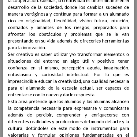
la cooperación. Además, la creatividad es determinante en el
Competencias bÃ¡sicas
15 noviembre 2019
desarrollo de la sociedad, donde los cambios suceden de
ProgramaciÃ³n y relaciÃ³n de los
manera vertiginosa y continua para formar a un alumnado
elementos curriculares del 2Âº ciclo de
rico en originalidad, flexibilidad, visión futura, intuición,
e. Infantil
15 noviembre 2019
confiados y amantes de los riesgos, preparados para
EvaluaciÃ³n
15 noviembre 2019
afrontar los obstáculos y problemas que se le van
InterrelaciÃ³n familiar-centro
presentando en su vida, además de ofrecerles herramientas
educativo
para la innovación.
AtenciÃ³n a la diversidad
15 noviembre
Ser creativo es saber utilizar y/o transformar elementos o
2019
situaciones del entorno en algo útil y positivo, tener
Proyecto curricular de ReligiÃ³n
confianza en sí mismo, percepción aguda, imaginación,
CatÃ³lica en Segundo Ciclo de Infantil
entusiasmo y curiosidad intelectual. Por lo que es
ConcreciÃ³n curricular para la
imprescindible educar la creatividad, una cualidad necesaria
etapa
15 noviembre 2019
para el alumnado de la escuela actual, ser capaces de
Ãrea III: Lenguajes:
enfrentarse con lo nuevo y darle respuesta.
comunicaciÃ³n y
Esta área pretende que los alumnos y las alumnas alcancen
representaciÃ³n
15 noviembre 2019
la competencia necesaria para expresarse y comunicarse
Ãrea II: Conocimiento del
además de percibir, comprender y enriquecerse con
medio
15 noviembre 2019
diferentes realidades y producciones del mundo del arte y la
Ãrea I: Conocimiento de sÃ­
cultura, dotándoles de este modo de instrumentos para
mismo y autonomÃ­a
valorarlas y formular opiniones fundamentadas en el