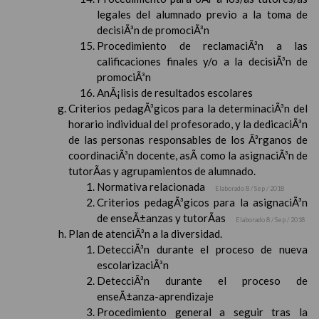
legales del alumnado previo a la toma de
decisiÃ³n de promociÃ³n
Procedimiento de reclamaciÃ³n a las
calificaciones finales y/o a la decisiÃ³n de
promociÃ³n
AnÃ¡lisis de resultados escolares
Criterios pedagÃ³gicos para la determinaciÃ³n del
horario individual del profesorado, y la dedicaciÃ³n
de las personas responsables de los Ã³rganos de
coordinaciÃ³n docente, asÃ­ como la asignaciÃ³n de
tutorÃ­as y agrupamientos de alumnado.
Normativa relacionada
Elaborado 8 / Sep / 2018
Criterios pedagÃ³gicos para la asignaciÃ³n
de enseÃ±anzas y tutorÃ­as
Elaborado 8 / Sep / 2018
Plan de atenciÃ³n a la diversidad.
DetecciÃ³n durante el proceso de nueva
escolarizaciÃ³n
DetecciÃ³n durante el proceso de
enseÃ±anza-aprendizaje
Procedimiento general a seguir tras la