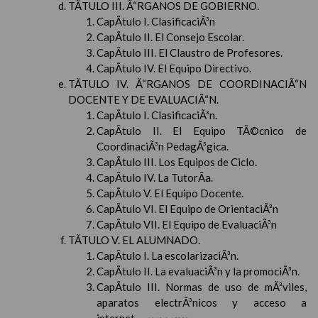
TÃTULO III. Ã“RGANOS DE GOBIERNO.
CapÃ­tulo I. ClasificaciÃ³n
CapÃ­tulo II. El Consejo Escolar.
CapÃ­tulo III. El Claustro de Profesores.
CapÃ­tulo IV. El Equipo Directivo.
TÃTULO IV. Ã“RGANOS DE COORDINACIÃ“N
DOCENTE Y DE EVALUACIÃ“N.
CapÃ­tulo I. ClasificaciÃ³n.
CapÃ­tulo II. El Equipo TÃ©cnico de
CoordinaciÃ³n PedagÃ³gica.
CapÃ­tulo III. Los Equipos de Ciclo.
CapÃ­tulo IV. La TutorÃ­a.
CapÃ­tulo V. El Equipo Docente.
CapÃ­tulo VI. El Equipo de OrientaciÃ³n
CapÃ­tulo VII. El Equipo de EvaluaciÃ³n
TÃTULO V. EL ALUMNADO.
CapÃ­tulo I. La escolarizaciÃ³n.
CapÃ­tulo II. La evaluaciÃ³n y la promociÃ³n.
CapÃ­tulo III. Normas de uso de mÃ³viles,
aparatos electrÃ³nicos y acceso a