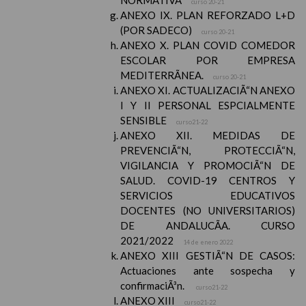
NORMATIVA
curso 20-21
ANEXO IX. PLAN REFORZADO L+D
(POR SADECO)
curso 20-21
ANEXO X. PLAN COVID COMEDOR
ESCOLAR POR EMPRESA
MEDITERRÃNEA.
curso 20-21
ANEXO XI. ACTUALIZACIÃ“N ANEXO
I Y II PERSONAL ESPCIALMENTE
SENSIBLE
curso21-22
ANEXO XII. MEDIDAS DE
PREVENCIÃ“N, PROTECCIÃ“N,
VIGILANCIA Y PROMOCIÃ“N DE
SALUD. COVID-19 CENTROS Y
SERVICIOS EDUCATIVOS
DOCENTES (NO UNIVERSITARIOS)
DE ANDALUCÃA. CURSO
2021/2022
14 de enero 2022
ANEXO XIII GESTIÃ“N DE CASOS:
Actuaciones ante sospecha y
confirmaciÃ³n.
curso21-22
ANEXO XIII
curso21-22