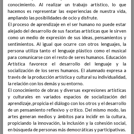
personal
15 noviembre 2019
conocimiento. Al realizar un trabajo artístico, lo que
MetodologÃ­a
15 noviembre 2019
hacemos es representar las experiencias de nuestra vida,
Recursos
15 noviembre 2019
ampliando las posibilidades de ocio y disfrute.
EducaciÃ³n Primaria
El proceso de aprendizaje en el ser humano no puede estar
CoordinaciÃ³n y concreciÃ³n curricular
alejado del desarrollo de sus facetas artísticas que le sirven
Objetivos de la etapa
como un medio de expresión de sus ideas, pensamientos y
Ãrea de Lengua Castellana y
sentimientos. Al igual que ocurre con otros lenguajes, la
Literatura
persona utiliza tanto el lenguaje plástico como el musical
Objetivos del Ã¡rea
para comunicarse con el resto de seres humanos. Educación
ContribuciÃ³n del Ã¡rea a
Artística favorece el desarrollo del lenguaje y la
las competencias clave
socialización de los seres humanos. El alumnado expresa a
ConcreciÃ³n curricular
través de la producción artística y cultural su individualidad,
para la etapa. Perfiles de
la relación con los demás y su entorno.
Ã¡rea y de
El conocimiento de obras y diversas expresiones artísticas
competencias
En revisiÃ³n
y culturales en variados espacios de socialización del
Ãrea de MatemÃ¡ticas
aprendizaje, propicia el diálogo con los otros y el desarrollo
Objetivos del Ã¡rea
de un pensamiento reflexivo y crítico. Del mismo modo, las
ContribuciÃ³n del Ã¡rea a
artes generan medios y ámbitos para incidir en la cultura,
las competencias clave
propiciando la innovación, la inclusión y la cohesión social,
ConcreciÃ³n curricular
en búsqueda de personas más democráticas y participativas.
para la etapa. Perfiles de