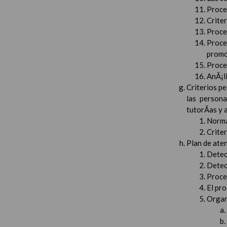
Proced
Crite
Proced
Proce
promo
Proced
AnÃ¡li
Criterios pe
las persona
tutorÃ­as y
Norma
Crite
Plan de aten
Detec
Detec
Proced
El pr
Organ