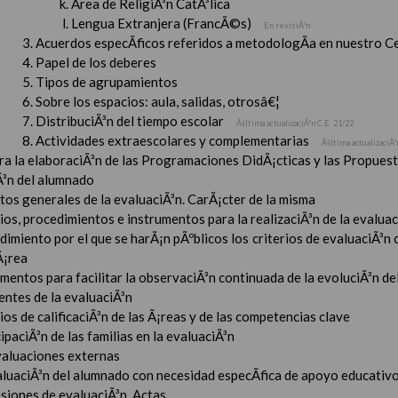
Ãrea de ReligiÃ³n CatÃ³lica
Lengua Extranjera (FrancÃ©s)
En revisiÃ³n
Acuerdos especÃ­ficos referidos a metodologÃ­a en nuestro C
Papel de los deberes
Tipos de agrupamientos
Sobre los espacios: aula, salidas, otrosâ€¦
DistribuciÃ³n del tiempo escolar
Ãšltima actualizaciÃ³n C.E. 21/22
Actividades extraescolares y complementarias
Ãšltima actualizaciÃ³
ara la elaboraciÃ³n de las Programaciones DidÃ¡cticas y las Propue
Ã³n del alumnado
tos generales de la evaluaciÃ³n. CarÃ¡cter de la misma
ios, procedimientos e instrumentos para la realizaciÃ³n de la evaluaci
imiento por el que se harÃ¡n pÃºblicos los criterios de evaluaciÃ³n
Ã¡rea
mentos para facilitar la observaciÃ³n continuada de la evoluciÃ³n de
entes de la evaluaciÃ³n
ios de calificaciÃ³n de las Ã¡reas y de las competencias clave
ipaciÃ³n de las familias en la evaluaciÃ³n
valuaciones externas
aluaciÃ³n del alumnado con necesidad especÃ­fica de apoyo educativ
esiones de evaluaciÃ³n. Actas