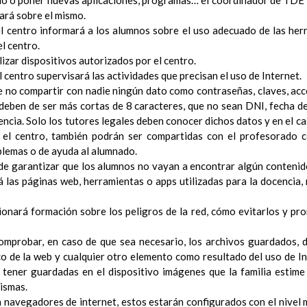
lo o poner nuevas aplicaciones, programas… el coordinador de TDE
Ã³n
ará sobre el mismo.
l centro informará a los alumnos sobre el uso adecuado de las he
el Contexto
ducativo
el centro.
lizar dispositivos autorizados por el centro.
ativo
 centro supervisará las actividades que precisan el uso de Internet.
ropios para la mejora del rendimiento escolar
 no compartir con nadie ningún dato como contraseñas, claves, ac
erales de actuaciÃ³n pedagÃ³gica
 deben de ser más cortas de 8 caracteres, que no sean DNI, fecha d
³n y concreciÃ³n de los contenidos curriculares, asÃ­ como el tratam
ncia. Solo los tutores legales deben conocer dichos datos y en el ca
a educaciÃ³n en valores y otras enseÃ±anzas
 el centro, también podrán ser compartidas con el profesorado co
iÃ³n Infantil (Segundo Ciclo)
15 noviembre 2019
blemas o de ayuda al alumnado.
Objetivos generales
15 noviembre 2019
e garantizar que los alumnos no vayan a encontrar algún contenid
Ãreas Curriculares
rá las páginas web, herramientas o apps utilizadas para la docencia,
InterrelaciÃ³n de las inteligencias mÃºltiples con los objetivo
curriculares.
ionará formación sobre los peligros de la red, cómo evitarlos y p
Competencias bÃ¡sicas
15 noviembre 2019
ProgramaciÃ³n y relaciÃ³n de los elementos curriculares del 2Âº 
omprobar, en caso de que sea necesario, los archivos guardados, 
noviembre 2019
co de la web y cualquier otro elemento como resultado del uso de In
EvaluaciÃ³n
15 noviembre 2019
tener guardadas en el dispositivo imágenes que la familia estime
InterrelaciÃ³n familiar-centro educativo
ismas.
AtenciÃ³n a la diversidad
15 noviembre 2019
n navegadores de internet, estos estarán configurados con el nivel
Proyecto curricular de ReligiÃ³n CatÃ³lica en Segundo Ciclo de Infan