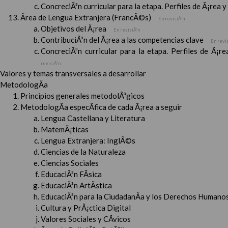
ConcreciÃ³n curricular para la etapa. Perfiles de Ã¡rea 
Ãrea de Lengua Extranjera (FrancÃ©s)
En revisiÃ³n
Objetivos del Ã¡rea
En revisiÃ³n
ContribuciÃ³n del Ã¡rea a las competencias clave
En revi
ConcreciÃ³n curricular para la etapa. Perfiles de Ã¡r
revisiÃ³n
Valores y temas transversales a desarrollar
MetodologÃ­a
Principios generales metodolÃ³gicos
MetodologÃ­a especÃ­fica de cada Ã¡rea a seguir
Lengua Castellana y Literatura
MatemÃ¡ticas
Lengua Extranjera: InglÃ©s
Ciencias de la Naturaleza
Ciencias Sociales
EducaciÃ³n FÃ­sica
EducaciÃ³n ArtÃ­stica
EducaciÃ³n para la CiudadanÃ­a y los Derechos Humanos
Cultura y PrÃ¡ctica Digital
Valores Sociales y CÃ­vicos