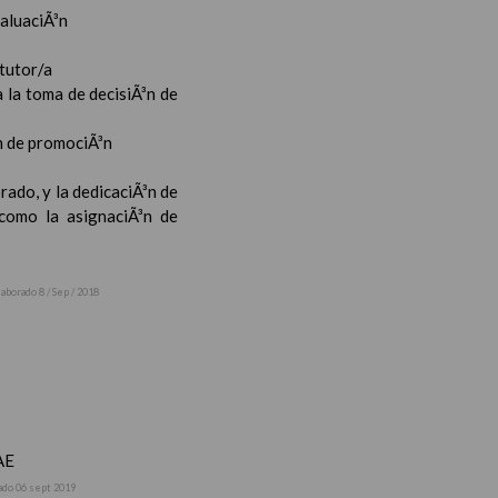
valuaciÃ³n
 tutor/a
 la toma de decisiÃ³n de
³n de promociÃ³n
rado, y la dedicaciÃ³n de
 como la asignaciÃ³n de
laborado 8 / Sep / 2018
AE
ado 06 sept 2019