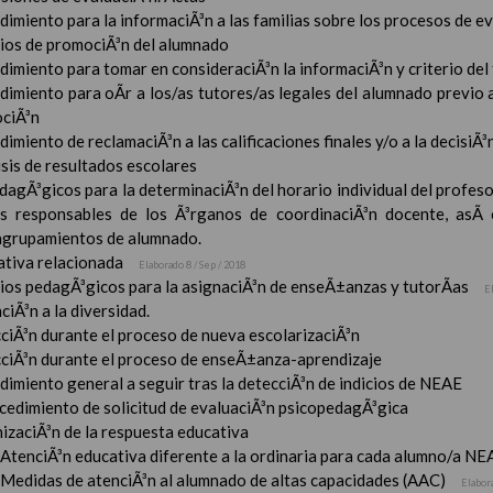
imiento para la informaciÃ³n a las familias sobre los procesos de e
rios de promociÃ³n del alumnado
imiento para tomar en consideraciÃ³n la informaciÃ³n y criterio del
dimiento para oÃ­r a los/as tutores/as legales del alumnado previo a
ciÃ³n
imiento de reclamaciÃ³n a las calificaciones finales y/o a la decisiÃ
sis de resultados escolares
dagÃ³gicos para la determinaciÃ³n del horario individual del profeso
s responsables de los Ã³rganos de coordinaciÃ³n docente, asÃ­
 agrupamientos de alumnado.
tiva relacionada
Elaborado 8 / Sep / 2018
rios pedagÃ³gicos para la asignaciÃ³n de enseÃ±anzas y tutorÃ­as
E
ciÃ³n a la diversidad.
ciÃ³n durante el proceso de nueva escolarizaciÃ³n
ciÃ³n durante el proceso de enseÃ±anza-aprendizaje
imiento general a seguir tras la detecciÃ³n de indicios de NEAE
ocedimiento de solicitud de evaluaciÃ³n psicopedagÃ³gica
izaciÃ³n de la respuesta educativa
AtenciÃ³n educativa diferente a la ordinaria para cada alumno/a NE
Medidas de atenciÃ³n al alumnado de altas capacidades (AAC)
Elabor