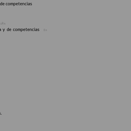
y de competencias
siÃ³n
ea y de competencias
En
.