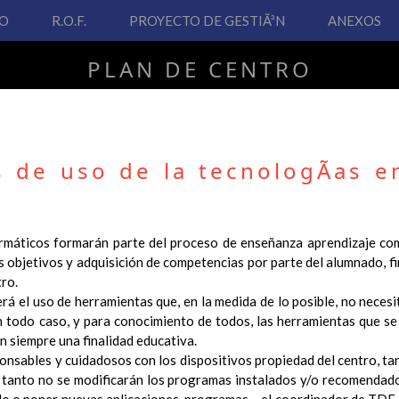
VO
R.O.F.
PROYECTO DE GESTIÃ³N
ANEXOS
PLAN DE CENTRO
CEIP San Fernando
 de uso de la tecnologÃ­as e
PLAN DE CENTRO
ormáticos formarán parte del proceso de enseñanza aprendizaje co
 objetivos y adquisición de competencias por parte del alumnado, fi
 Real Decreto 126/2014, de 28 de febrero, por el que se establece e
tro.
ha hecho necesario la revisión y adecuación de nuestro Plan de Cen
á el uso de herramientas que, en la medida de lo posible, no necesi
ar desde este sitio web.
n todo caso, y para conocimiento de todos, las herramientas que se i
 interés.
n siempre una finalidad educativa.
nsables y cuidadosos con los dispositivos propiedad del centro, t
Contenido
 tanto no se modificarán los programas instalados y/o recomendado