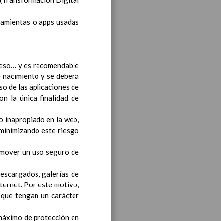
 (Transformación Digital
rramientas o apps usadas
ceso… y es recomendable
e nacimiento y se deberá
iento transversal en las
so de las aplicaciones de
n la única finalidad de
o inapropiado en la web,
 minimizando este riesgo
s generales y de Ã¡reas
romover un uso seguro de
ciclo de e. Infantil
15
descargados, galerías de
ternet. Por este motivo,
 que tengan un carácter
 máximo de protección en
til