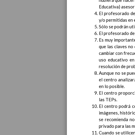
hubiera que hacer
Introducci
Educativa) asesor
El profesorado de
AnÃ¡lisis d
Proyecto E
y/o permitidas en 
Sólo se podrán uti
Marco Norm
El profesorado del
Objetivos p
Es muy importante
LÃ­neas gen
que las claves no
CoordinaciÃ
cambiar con frecue
Ã¡reas de l
uso educativo en
Educac
resolución de pro
Aunque no se pued
el centro analiza
en lo posible.
El centro proporc
las TEPs.
El centro podrá c
imágenes, históri
se recomienda no 
privado para las m
Cuando se utilice