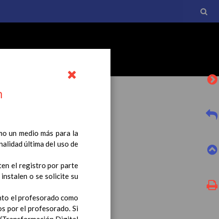
n
mo un medio más para la
nalidad última del uso de
l currículo básico de la
tro a esta normativa, el
ten el registro por parte
nstalen o se solicite su
anto el profesorado como
s por el profesorado. Si