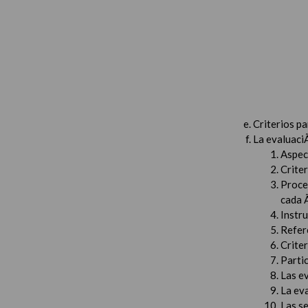
Criterios p
La evaluaci
Aspec
Criter
Proced
cada 
Instru
Refer
Criter
Partic
Las e
La ev
Las s