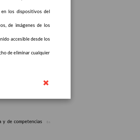
en los dispositivos del
bre 2019
ivos, de imágenes de los
noviembre 2019
enido accesible desde los
cho de eliminar cualquier
ea y de competencias
En
ea y de competencias
En