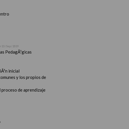
entro
n 13 / Sep / 2019
stas PedagÃ³gicas
Ã³n inicial
 comunes y los propios de
l proceso de aprendizaje
o