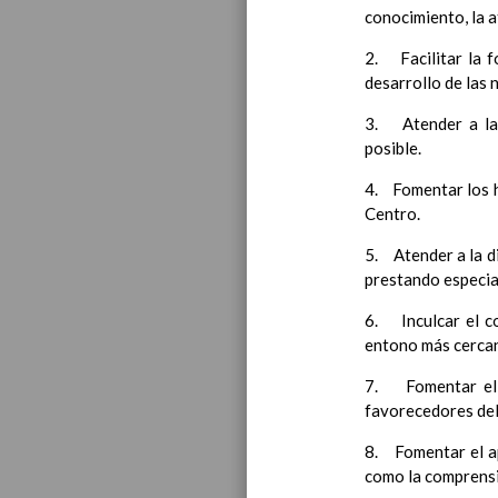
conocimiento, la a
Introducci
AnÃ¡lisis d
2. Facilitar la 
Proyecto E
desarrollo de las 
Marco Norm
3. Atender a la d
posible.
4. Fomentar los há
Objetiv
Centro.
LÃ­neas gen
CoordinaciÃ
5. Atender a la d
Ã¡reas de l
prestando especia
Educac
6. Inculcar el c
entono más cercan
7. Fomentar el u
favorecedores del
8. Fomentar el apr
como la comprensi