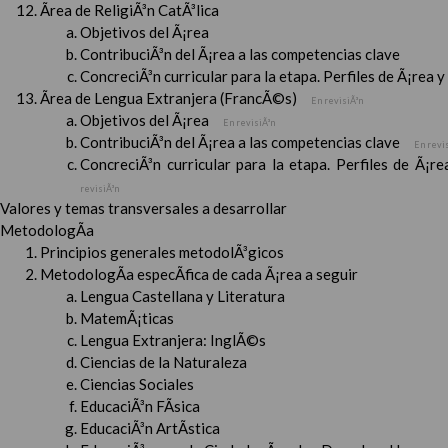
Ãrea de ReligiÃ³n CatÃ³lica
Objetivos del Ã¡rea
ContribuciÃ³n del Ã¡rea a las competencias clave
ConcreciÃ³n curricular para la etapa. Perfiles de Ã¡rea 
Ãrea de Lengua Extranjera (FrancÃ©s)
En revisiÃ³n
Objetivos del Ã¡rea
En revisiÃ³n
ContribuciÃ³n del Ã¡rea a las competencias clave
En revi
ConcreciÃ³n curricular para la etapa. Perfiles de Ã¡r
revisiÃ³n
Valores y temas transversales a desarrollar
MetodologÃ­a
Principios generales metodolÃ³gicos
MetodologÃ­a especÃ­fica de cada Ã¡rea a seguir
Lengua Castellana y Literatura
MatemÃ¡ticas
Lengua Extranjera: InglÃ©s
Ciencias de la Naturaleza
Ciencias Sociales
EducaciÃ³n FÃ­sica
EducaciÃ³n ArtÃ­stica