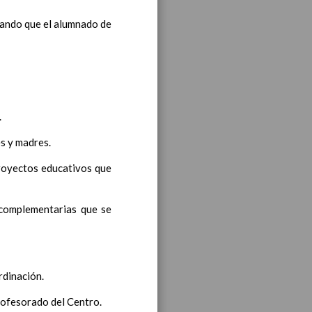
ea y de competencias
En
tando que el alumnado de
ea y de competencias
En
.
es y madres.
ea y de competencias
En
royectos educativos que
 complementarias que se
ea y de competencias
En
rdinación.
rofesorado del Centro.
y de competencias