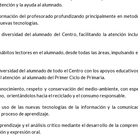
tención y la ayuda al alumnado.
Ã³n
el Contexto
formación del profesorado profundizando principalmente en metodo
ducativo
nuevas tecnologías.
ativo
iversidad del alumnado del Centro, facilitando la atención inclu
bitos lectores en el alumnado, desde todas las áreas, impulsando el
os propios para la mejora del rendimiento esc
erales de actuaciÃ³n pedagÃ³gica
³n y concreciÃ³n de los contenidos curriculares, asÃ­ como el tratam
iversidad del alumnado de todo el Centro con los apoyos educativos
a educaciÃ³n en valores y otras enseÃ±anzas
l atención al alumnado del Primer Ciclo de Primaria.
iÃ³n Infantil (Segundo Ciclo)
15 noviembre 2019
Objetivos generales
onocimiento, respeto y conservación del medio-ambiente, con espe
15 noviembre 2019
Ãreas Curriculares
o, orientándolos hacia el reciclado y el consumo responsable.
InterrelaciÃ³n de las inteligencias mÃºltiples con los objetivo
so de las nuevas tecnologías de la información y la comunica
curriculares.
 proceso de aprendizaje.
Competencias bÃ¡sicas
15 noviembre 2019
ProgramaciÃ³n y relaciÃ³n de los elementos curriculares del 2Âº 
endizaje y el análisis crítico mediante el desarrollo de la comprens
noviembre 2019
ón y expresión oral.
EvaluaciÃ³n
15 noviembre 2019