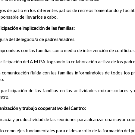
ConcreciÃ³n curricular para la etapa. Perfiles de Ã¡r
revisiÃ³n
os de patio en los diferentes patios de recreos fomentando y facili
Ãrea de Lengua Extranjera (inglÃ©s)
esponsable de llevarlos a cabo.
Objetivos del Ã¡rea
ContribuciÃ³n del Ã¡rea a las competencias clave
icipación e implicación de las familias:
ConcreciÃ³n curricular para la etapa. Perfiles de Ã¡r
gura del delegado/a de padres/madres.
revisiÃ³n
Ãrea de Ciencias de la Naturaleza
mpromisos con las familias como medio de intervención de conflictos
Objetivos del Ã¡rea
ContribuciÃ³n del Ã¡rea a las competencias clave
ticipación del A.M.P.A. logrando la colaboración activa de los padr
ConcreciÃ³n curricular para la etapa. Perfiles de Ã¡r
omunicación fluida con las familias informándoles de todos los p
revisiÃ³n
ro.
Ãrea de Ciencias Sociales
Objetivos del Ã¡rea
articipación de las familias en las actividades extraescolares y
ContribuciÃ³n del Ã¡rea a las competencias clave
ntro.
ConcreciÃ³n curricular para la etapa. Perfiles de Ã¡r
anización y trabajo cooperativo del Centro:
revisiÃ³n
Ãrea de EducaciÃ³n FÃ­sica
icacia y productividad de las reuniones para alcanzar una mayor coo
Objetivos del Ã¡rea
ContribuciÃ³n del Ã¡rea a las competencias clave
lo como ejes fundamentales para el desarrollo de la formación del p
ConcreciÃ³n curricular para la etapa. Perfiles de Ã¡rea 