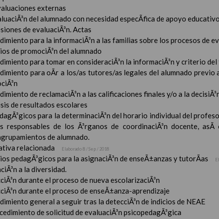
valuaciones externas
aluaciÃ³n del alumnado con necesidad especÃ­fica de apoyo educativ
esiones de evaluaciÃ³n. Actas
imiento para la informaciÃ³n a las familias sobre los procesos de e
rios de promociÃ³n del alumnado
imiento para tomar en consideraciÃ³n la informaciÃ³n y criterio del
dimiento para oÃ­r a los/as tutores/as legales del alumnado previo a
ciÃ³n
imiento de reclamaciÃ³n a las calificaciones finales y/o a la decisiÃ
sis de resultados escolares
dagÃ³gicos para la determinaciÃ³n del horario individual del profeso
s responsables de los Ã³rganos de coordinaciÃ³n docente, asÃ­
 agrupamientos de alumnado.
tiva relacionada
Elaborado 8 / Sep / 2018
rios pedagÃ³gicos para la asignaciÃ³n de enseÃ±anzas y tutorÃ­as
E
ciÃ³n a la diversidad.
ciÃ³n durante el proceso de nueva escolarizaciÃ³n
ciÃ³n durante el proceso de enseÃ±anza-aprendizaje
imiento general a seguir tras la detecciÃ³n de indicios de NEAE
ocedimiento de solicitud de evaluaciÃ³n psicopedagÃ³gica