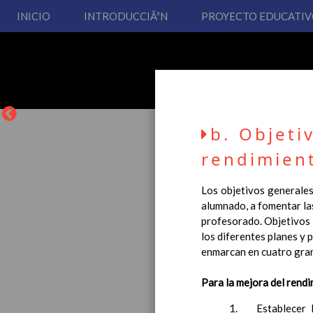
INICIO
INTRODUCCIÃ³N
PROYECTO EDUCATI
b. Objeti
rendimien
Los objetivos generales
alumnado, a fomentar las
La entrada en vigor del
profesorado. Objetivos 
Educación Primaria, se 
los diferentes planes y 
cual usted podrá consult
enmarcan en cuatro gra
Esperamos que sea de su
Para la mejora del rend
1. Establecer la