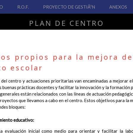
VO
R.O.F.
PROYECTO DE GESTIÃ³N
ANEXOS
PLAN DE CENTRO
CEIP San Fernando
vos propios para la mejora de
to escolar
PLAN DE CENTRO
 del centro y actuaciones prioritarias van encaminadas a mejorar el
 buenas prácticas docentes y facilitar la innovación y la formación
 Real Decreto 126/2014, de 28 de febrero, por el que se establece e
generales están relacionados con las líneas de actuación pedagógic
ha hecho necesario la revisión y adecuación de nuestro Plan de Cen
proyectos que llevamos a cabo en el centro. Estos objetivos para la 
ar desde este sitio web.
ndes bloques:
 interés.
imiento educativo:
Contenido
 evaluación inicial como medio para orientar y facilitar la lab