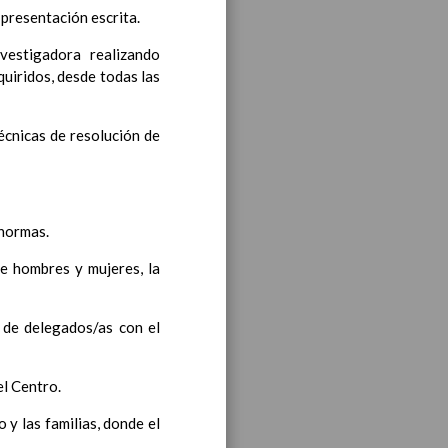
 presentación escrita.
vestigadora realizando
til
uiridos, desde todas las
bre 2019
técnicas de resolución de
noviembre 2019
 normas.
re hombres y mujeres, la
 de delegados/as con el
ea y de competencias
En
el Centro.
y las familias, donde el