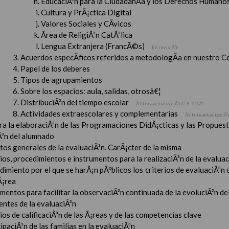
EducaciÃ³n para la CiudadanÃ­a y los Derechos Humanos
Cultura y PrÃ¡ctica Digital
Valores Sociales y CÃ­vicos
Ãrea de ReligiÃ³n CatÃ³lica
Lengua Extranjera (FrancÃ©s)
En revisiÃ³n
Acuerdos especÃ­ficos referidos a metodologÃ­a en nuestro C
Papel de los deberes
Tipos de agrupamientos
Sobre los espacios: aula, salidas, otrosâ€¦
DistribuciÃ³n del tiempo escolar
Ãšltima actualizaciÃ³n C.E. 21/22
Actividades extraescolares y complementarias
Ãšltima actualizaciÃ³
ara la elaboraciÃ³n de las Programaciones DidÃ¡cticas y las Propue
Ã³n del alumnado
tos generales de la evaluaciÃ³n. CarÃ¡cter de la misma
ios, procedimientos e instrumentos para la realizaciÃ³n de la evaluaci
imiento por el que se harÃ¡n pÃºblicos los criterios de evaluaciÃ³n
Ã¡rea
mentos para facilitar la observaciÃ³n continuada de la evoluciÃ³n de
entes de la evaluaciÃ³n
ios de calificaciÃ³n de las Ã¡reas y de las competencias clave
ipaciÃ³n de las familias en la evaluaciÃ³n