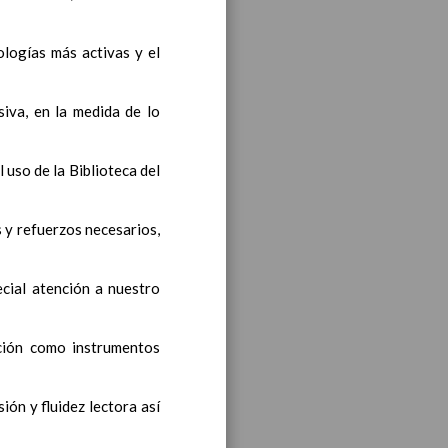
logías más activas y el
siva, en la medida de lo
 uso de la Biblioteca del
olar
iento transversal en las
 y refuerzos necesarios,
cial atención a nuestro
s generales y de Ã¡reas
ción como instrumentos
ciclo de e. Infantil
15
ión y fluidez lectora así