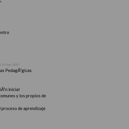
.
entro
n 13 / Sep / 2019
stas PedagÃ³gicas
Ã³n inicial
 comunes y los propios de
l proceso de aprendizaje