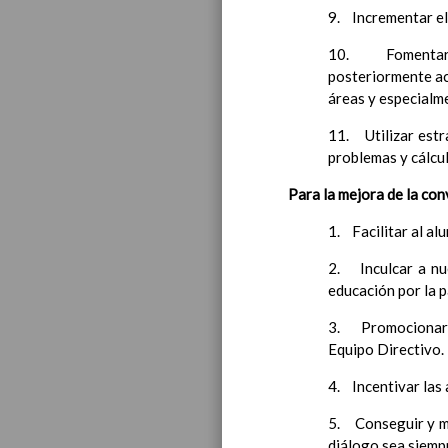
9. Incrementar el 
10. Fomentar el
posteriormente ac
áreas y especialm
11. Utilizar estra
problemas y cálcu
Para la mejora de la con
Educa
1. Facilitar al al
2. Inculcar a nue
educación por la 
3. Promocionar l
Equipo Directivo.
4. Incentivar las 
5. Conseguir y ma
diálogo sea siempr