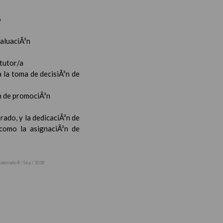
o
valuaciÃ³n
 tutor/a
 la toma de decisiÃ³n de
³n de promociÃ³n
rado, y la dedicaciÃ³n de
 como la asignaciÃ³n de
laborado 8 / Sep / 2018