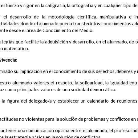
InterrelaciÃ³n familiar-centro educativo
esfuerzo y rigor en la caligrafía, la ortografía y en cualquier tipo de
AtenciÃ³n a la diversidad
15 noviembre 2019
 desarrollo de la metodología científica, manipulativa e in
Proyecto curricular de ReligiÃ³n CatÃ³lica en Segundo Ciclo de Infan
tividades donde el alumnado pueda transferir los conocimientos adq
ConcreciÃ³n curricular para la etapa
15 noviembre 2019
ente desde el área de Conocimiento del Medio.
Ãrea III: Lenguajes: comunicaciÃ³n y representaciÃ³n
15 noviem
Ãrea II: Conocimiento del medio
15 noviembre 2019
tegias que facilite la adquisición y desarrollo, en el alumnado, de 
Ãrea I: Conocimiento de sÃ­ mismo y autonomÃ­a personal
15 
lo matemático.
MetodologÃ­a
15 noviembre 2019
Recursos
vivencia:
15 noviembre 2019
ciÃ³n Primaria
umnado su implicación en el conocimiento de sus derechos, deberes y
CoordinaciÃ³n y concreciÃ³n curricular
Objetivos de la etapa
stro alumnado valores el respeto, la solidaridad, la igualdad ent
Ãrea de Lengua Castellana y Literatura
paz como principales valores de una sociedad democrática.
Objetivos del Ã¡rea
ContribuciÃ³n del Ã¡rea a las competencias clave
a figura del delegado/a y establecer un calendario de reuniones
ConcreciÃ³n curricular para la etapa. Perfiles de Ã¡r
revisiÃ³n
actitudes no violentas para la solución de problemas y conflictos en 
Ãrea de MatemÃ¡ticas
Objetivos del Ã¡rea
ntener una comunicación óptima entre el alumnado, el profesorado 
ContribuciÃ³n del Ã¡rea a las competencias clave
e la estrategia básica en la solución de conflictos.