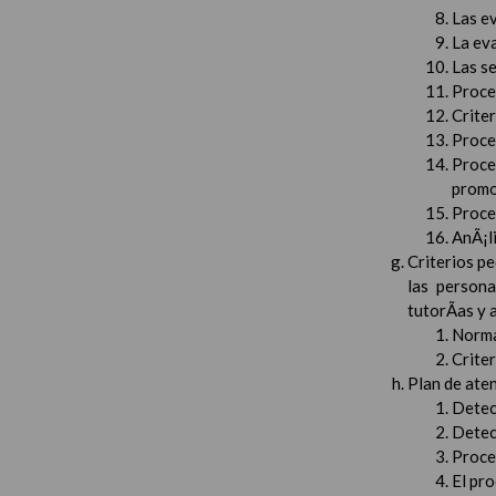
Las e
La ev
Las s
Proced
Crite
Proced
Proce
promo
Proced
AnÃ¡li
Criterios pe
las persona
tutorÃ­as y
Norma
Crite
Plan de aten
Detec
Detec
Proced
El pr