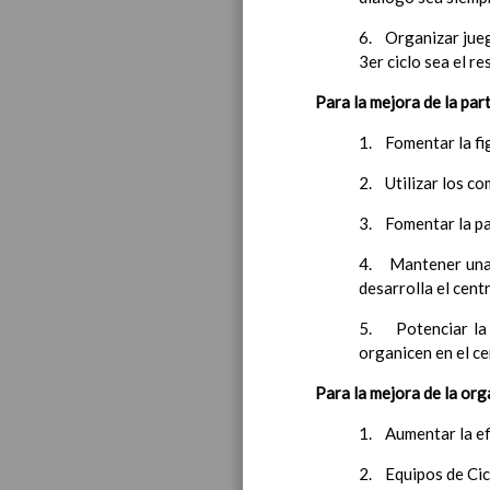
6. Organizar jueg
3er ciclo sea el r
Para la mejora de la part
1. Fomentar la fi
2. Utilizar los co
3. Fomentar la par
4. Mantener una c
desarrolla el cent
5. Potenciar la p
organicen en el ce
Para la mejora de la org
1. Aumentar la ef
2. Equipos de Cic