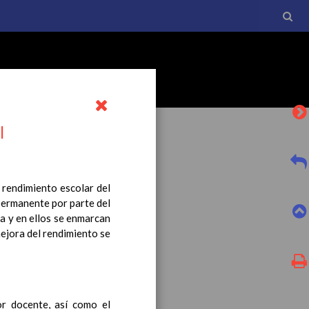
l
 rendimiento escolar del
 permanente por parte del
l currículo básico de la
a y en ellos se enmarcan
tro a esta normativa, el
mejora del rendimiento se
or docente, así como el