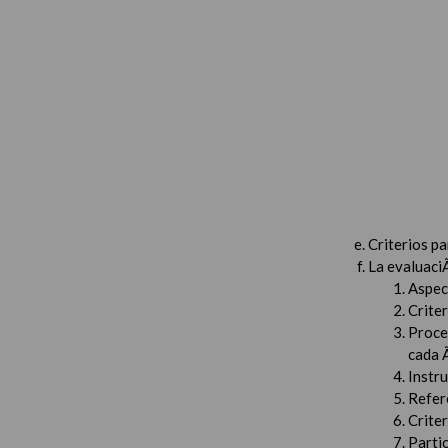
Criterios p
La evaluaci
Aspec
Criter
Proced
cada 
Instru
Refer
Criter
Partic