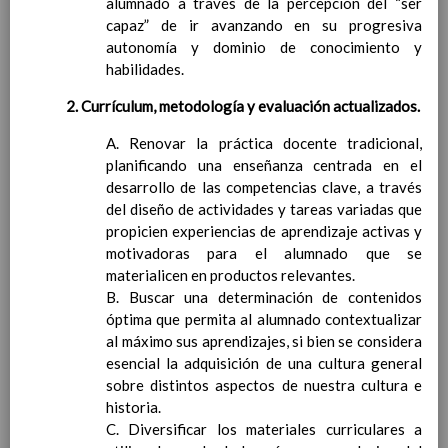
alumnado a través de la percepción del “ser
ConcreciÃ³n curricular
capaz” de ir avanzando en su progresiva
para la etapa. Perfiles de
autonomía y dominio de conocimiento y
Ã¡rea y de
habilidades.
competencias
En revisiÃ³n
Ãrea de Ciencias Sociales
2. Currículum, metodología y evaluación actualizados.
Objetivos del Ã¡rea
ContribuciÃ³n del Ã¡rea a
A. Renovar la práctica docente tradicional,
las competencias clave
planificando una enseñanza centrada en el
ConcreciÃ³n curricular
desarrollo de las competencias clave, a través
para la etapa. Perfiles de
del diseño de actividades y tareas variadas que
Ã¡rea y de
propicien experiencias de aprendizaje activas y
competencias
motivadoras para el alumnado que se
En revisiÃ³n
Ãrea de EducaciÃ³n FÃ­sica
materialicen en productos relevantes.
Objetivos del Ã¡rea
B. Buscar una determinación de contenidos
ContribuciÃ³n del Ã¡rea a
óptima que permita al alumnado contextualizar
las competencias clave
al máximo sus aprendizajes, si bien se considera
ConcreciÃ³n curricular
esencial la adquisición de una cultura general
para la etapa. Perfiles de
sobre distintos aspectos de nuestra cultura e
Ã¡rea y de competencias
historia.
Ãrea de EducaciÃ³n ArtÃ­stica
C. Diversificar los materiales curriculares a