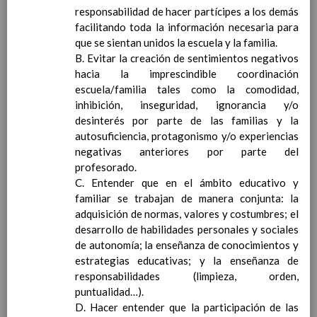
esta materia
responsabilidad de hacer partícipes a los demás
Estrategias para realizar la difusiÃ³n, el
facilitando toda la información necesaria para
seguimiento y la evaluaciÃ³n del Plan de
que se sientan unidos la escuela y la familia.
Convivencia
B. Evitar la creación de sentimientos negativos
Procedimiento para articular la
hacia la imprescindible coordinación
colaboraciÃ³n con entidades e instituciones
escuela/familia tales como la comodidad,
del entorno para la construcciÃ³n de
inhibición, inseguridad, ignorancia y/o
comunidades educadoras
desinterés por parte de las familias y la
Procedimiento para la recogida de las
autosuficiencia, protagonismo y/o experiencias
incidencias en materia de convivencia en el
negativas anteriores por parte del
sistema SÃ©neca
18 octubre 2021
profesorado.
Seguimiento del absentismo escolar
Ãšltima
C. Entender que en el ámbito educativo y
actualizaciÃ³n 04/ 09/ 2019
familiar se trabajan de manera conjunta: la
Normas de convivencia del comedor
adquisición de normas, valores y costumbres; el
escolar
Ãšltima actualizaciÃ³n 21/ 10/ 2019
desarrollo de habilidades personales y sociales
Nuestra propuesta para la
de autonomía; la enseñanza de conocimientos y
convivencia
Ãšltima actualizaciÃ³n 24/ 05/ 2021
estrategias educativas; y la enseñanza de
Plan de formaciÃ³n del profesorado
responsabilidades (limpieza, orden,
PlanificaciÃ³n, horarios de los equipos educativos
puntualidad…).
y criterios de organizaciÃ³n de horarios
Ãšltima
D. Hacer entender que la participación de las
actualizaciÃ³n 04/ 09/ 2019