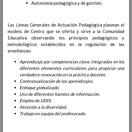
Autonomía pedagógica y de gestión.
Ãreas Curriculares
InterrelaciÃ³n de las inteligencias
mÃºltiples con los objetivos generales
y de Ã¡reas curriculares.
Las Líneas Generales de Actuación Pedagógica plasman el
Competencias bÃ¡sicas
modelo de Centro que se oferta y sirve a la Comunidad
15 noviembre 2019
ProgramaciÃ³n y relaciÃ³n de los
Educativa observando los principios pedagógicos y
elementos curriculares del 2Âº ciclo de
metodológicos establecidos en la regulación de las
e. Infantil
enseñanzas:
15 noviembre 2019
EvaluaciÃ³n
15 noviembre 2019
Aprendizaje por competencias clave, integradas en los
InterrelaciÃ³n familiar-centro
diferentes elementos curriculares, para propiciar una
educativo
verdadera renovación en la práctica docente.
AtenciÃ³n a la diversidad
15 noviembre
Contextualización de los aprendizajes.
2019
Enfoque globalizado.
Proyecto curricular de ReligiÃ³n
Uso de diferentes fuentes de información.
CatÃ³lica en Segundo Ciclo de Infantil
Empleo de UDIS.
ConcreciÃ³n curricular para la
Atención a la diversidad.
etapa
15 noviembre 2019
Trabajo en equipo del profesorado.
Ãrea III: Lenguajes:
comunicaciÃ³n y
representaciÃ³n
15 noviembre 2019