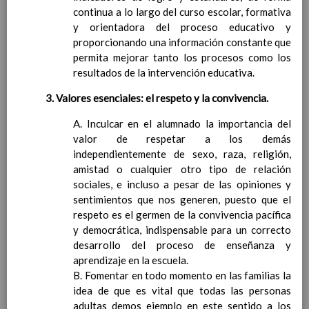
ContribuciÃ³n del Ã¡rea a
continua a lo largo del curso escolar, formativa
las competencias
y orientadora del proceso educativo y
clave
proporcionando una información constante que
Elab/10/06/2016
ConcreciÃ³n curricular
permita mejorar tanto los procesos como los
para la etapa. Perfiles de
resultados de la intervención educativa.
Ã¡rea y de
3. Valores esenciales: el respeto y la convivencia.
competencias
En revisiÃ³n
Ãrea de Valores Sociales y CÃ­
A. Inculcar en el alumnado la importancia del
vicos
valor de respetar a los demás
Objetivos del Ã¡rea
independientemente de sexo, raza, religión,
ContribuciÃ³n del Ã¡rea a
amistad o cualquier otro tipo de relación
las competencias clave
sociales, e incluso a pesar de las opiniones y
ConcreciÃ³n curricular
sentimientos que nos generen, puesto que el
para la etapa. Perfiles de
respeto es el germen de la convivencia pacífica
Ã¡rea y de
y democrática, indispensable para un correcto
competencias
En revisiÃ³n
desarrollo del proceso de enseñanza y
Ãrea de ReligiÃ³n CatÃ³lica
aprendizaje en la escuela.
Objetivos del Ã¡rea
B. Fomentar en todo momento en las familias la
ContribuciÃ³n del Ã¡rea a
idea de que es vital que todas las personas
las competencias clave
adultas demos ejemplo en este sentido a los