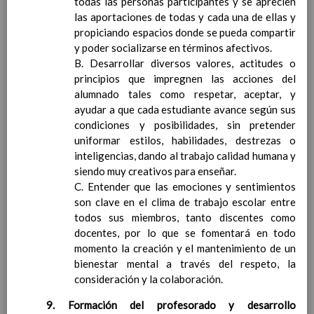
todas las personas participantes y se aprecien
profesorado del centro y EOE
las aportaciones de todas y cada una de ellas y
Procedimientos y estrategias para facilitar
propiciando espacios donde se pueda compartir
la comunicaciÃ³n, la colaboraciÃ³n y la
y poder socializarse en términos afectivos.
coordinaciÃ³n con las familias. TutorÃ­a
B. Desarrollar diversos valores, actitudes o
presencial y electrÃ³nica
05 / nov / 2018
principios que impregnen las acciones del
Objetivos generales del centro en relaciÃ³n
alumnado tales como respetar, aceptar, y
con la orientaciÃ³n y la acciÃ³n tutorial
ayudar a que cada estudiante avance según sus
Programas a desarrollar por el profesorado
condiciones y posibilidades, sin pretender
del centro y E.O.E., para el logro de los
uniformar estilos, habilidades, destrezas o
objetivos establecidos
inteligencias, dando al trabajo calidad humana y
Finalidades que se persiguen con el
siendo muy creativos para enseñar.
desarrollo de los programas
C. Entender que las emociones y sentimientos
Programa de actividades de tutorÃ­a
son clave en el clima de trabajo escolar entre
por etapas y ciclos
todos sus miembros, tanto discentes como
Aula de apoyo a la integraciÃ³n
docentes, por lo que se fomentará en todo
LÃ­neas generales de los programas y
momento la creación y el mantenimiento de un
actuaciones del Equipo de
bienestar mental a través del respeto, la
OrientaciÃ³n Educativa en el Centro
consideración y la colaboración.
LÃ­neas generales para la acogida y el
trÃ¡nsito entre etapas educativas,
9. Formación del profesorado y desarrollo
incluyendo las adaptaciones