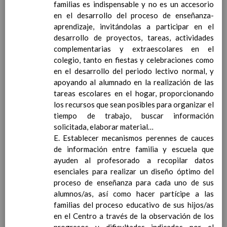
familias es indispensable y no es un accesorio
PLANES y PROYECTOS
en el desarrollo del proceso de enseñanza-
Plan de Biblioteca Escolar
aprendizaje, invitándolas a participar en el
Otros planes y proyectos (VÃ©ase
desarrollo de proyectos, tareas, actividades
ANEXOS)
13 abril 2021
complementarias y extraescolares en el
AutoevaluaciÃ³n
colegio, tanto en fiestas y celebraciones como
R.O.F.
en el desarrollo del periodo lectivo normal, y
PREÃMBULO
apoyando al alumnado en la realización de las
TÃTULO I. EL CENTRO
tareas escolares en el hogar, proporcionando
CapÃ­tulo I. DefiniciÃ³n y clasificaciÃ³n.
los recursos que sean posibles para organizar el
CapÃ­tulo II. Jornada, Calendario y Horarios
tiempo de trabajo, buscar información
CapÃ­tulo III. OrganizaciÃ³n de la
solicitada, elaborar material…
vigilancia.
31 / ene / 2020
E. Establecer mecanismos perennes de cauces
CapÃ­tulo IV. Elementos de identidad del
de información entre familia y escuela que
Centro
ayuden al profesorado a recopilar datos
TÃTULO II. LA PARTICIPACIÃ“N Y LA
esenciales para realizar un diseño óptimo del
COMUNICACIÃ“N
proceso de enseñanza para cada uno de sus
CapÃ­tulo I. La participaciÃ³n.
alumnos/as, así como hacer partícipe a las
CapÃ­tulo II. La comunicaciÃ³n.
17 enero 2020
familias del proceso educativo de sus hijos/as
CapÃ­tulo III. Las Actividades
en el Centro a través de la observación de los
Complementarias y Extraescolares.