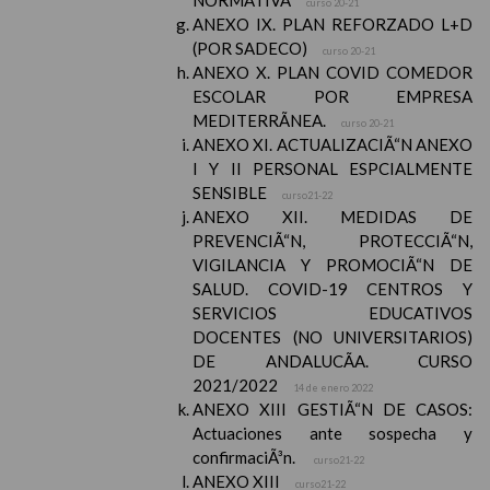
NORMATIVA
curso 20-21
ANEXO IX. PLAN REFORZADO L+D
(POR SADECO)
curso 20-21
ANEXO X. PLAN COVID COMEDOR
ESCOLAR POR EMPRESA
MEDITERRÃNEA.
curso 20-21
ANEXO XI. ACTUALIZACIÃ“N ANEXO
I Y II PERSONAL ESPCIALMENTE
SENSIBLE
curso21-22
ANEXO XII. MEDIDAS DE
PREVENCIÃ“N, PROTECCIÃ“N,
VIGILANCIA Y PROMOCIÃ“N DE
SALUD. COVID-19 CENTROS Y
SERVICIOS EDUCATIVOS
DOCENTES (NO UNIVERSITARIOS)
DE ANDALUCÃA. CURSO
2021/2022
14 de enero 2022
ANEXO XIII GESTIÃ“N DE CASOS:
Actuaciones ante sospecha y
confirmaciÃ³n.
curso21-22
ANEXO XIII
curso21-22