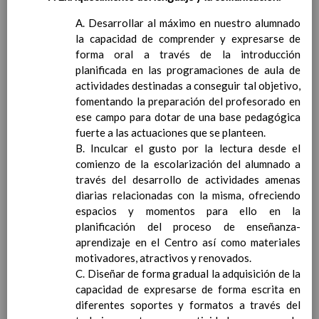
legales del alumnado previo a la toma de
A. Desarrollar al máximo en nuestro alumnado
decisiÃ³n de promociÃ³n
la capacidad de comprender y expresarse de
Procedimiento de reclamaciÃ³n a las
forma oral a través de la introducción
calificaciones finales y/o a la decisiÃ³n de
planificada en las programaciones de aula de
promociÃ³n
actividades destinadas a conseguir tal objetivo,
AnÃ¡lisis de resultados escolares
fomentando la preparación del profesorado en
Criterios pedagÃ³gicos para la determinaciÃ³n del
ese campo para dotar de una base pedagógica
horario individual del profesorado, y la dedicaciÃ³n
fuerte a las actuaciones que se planteen.
de las personas responsables de los Ã³rganos de
B. Inculcar el gusto por la lectura desde el
coordinaciÃ³n docente, asÃ­ como la asignaciÃ³n de
comienzo de la escolarización del alumnado a
tutorÃ­as y agrupamientos de alumnado.
través del desarrollo de actividades amenas
Normativa relacionada
Elaborado 8 / Sep / 2018
diarias relacionadas con la misma, ofreciendo
Criterios pedagÃ³gicos para la asignaciÃ³n
espacios y momentos para ello en la
de enseÃ±anzas y tutorÃ­as
Elaborado 8 / Sep / 2018
planificación del proceso de enseñanza-
Plan de atenciÃ³n a la diversidad.
aprendizaje en el Centro así como materiales
DetecciÃ³n durante el proceso de nueva
motivadores, atractivos y renovados.
escolarizaciÃ³n
C. Diseñar de forma gradual la adquisición de la
DetecciÃ³n durante el proceso de
capacidad de expresarse de forma escrita en
enseÃ±anza-aprendizaje
diferentes soportes y formatos a través del
Procedimiento general a seguir tras la