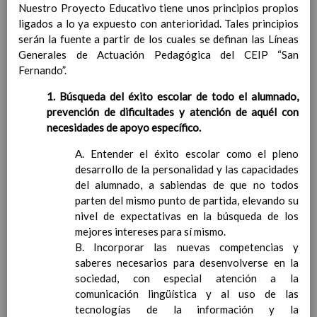
Ãrea II: Conocimiento del
Nuestro Proyecto Educativo tiene unos principios propios
medio
15 noviembre 2019
ligados a lo ya expuesto con anterioridad. Tales principios
Ãrea I: Conocimiento de sÃ­
serán la fuente a partir de los cuales se definan las Líneas
mismo y autonomÃ­a
Generales de Actuación Pedagógica del CEIP “San
personal
15 noviembre 2019
Fernando”.
MetodologÃ­a
15 noviembre 2019
1. Búsqueda del éxito escolar de todo el alumnado,
Recursos
15 noviembre 2019
prevención de dificultades y atención de aquél con
EducaciÃ³n Primaria
necesidades de apoyo específico.
CoordinaciÃ³n y concreciÃ³n curricular
Objetivos de la etapa
A. Entender el éxito escolar como el pleno
Ãrea de Lengua Castellana y
desarrollo de la personalidad y las capacidades
Literatura
del alumnado, a sabiendas de que no todos
Objetivos del Ã¡rea
parten del mismo punto de partida, elevando su
ContribuciÃ³n del Ã¡rea a
nivel de expectativas en la búsqueda de los
las competencias clave
mejores intereses para sí mismo.
ConcreciÃ³n curricular
B. Incorporar las nuevas competencias y
para la etapa. Perfiles de
saberes necesarios para desenvolverse en la
Ã¡rea y de
sociedad, con especial atención a la
competencias
En revisiÃ³n
comunicación lingüística y al uso de las
Ãrea de MatemÃ¡ticas
tecnologías de la información y la
Objetivos del Ã¡rea