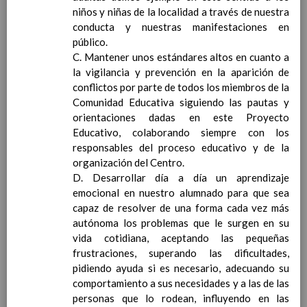
ConcreciÃ³n curricular
niños y niñas de la localidad a través de nuestra
para la etapa. Perfiles de
conducta y nuestras manifestaciones en
Ã¡rea y de competencias
público.
Ãrea de Lengua Extranjera
C. Mantener unos estándares altos en cuanto a
(FrancÃ©s)
En revisiÃ³n
la vigilancia y prevención en la aparición de
Objetivos del Ã¡rea
En
conflictos por parte de todos los miembros de la
revisiÃ³n
Comunidad Educativa siguiendo las pautas y
ContribuciÃ³n del Ã¡rea a
orientaciones dadas en este Proyecto
las competencias clave
En
Educativo, colaborando siempre con los
revisiÃ³n
responsables del proceso educativo y de la
ConcreciÃ³n curricular
organización del Centro.
para la etapa. Perfiles de
D. Desarrollar día a día un aprendizaje
Ã¡rea y de
emocional en nuestro alumnado para que sea
competencias
En revisiÃ³n
capaz de resolver de una forma cada vez más
Valores y temas transversales a
autónoma los problemas que le surgen en su
desarrollar
vida cotidiana, aceptando las pequeñas
MetodologÃ­a
frustraciones, superando las dificultades,
Principios generales
pidiendo ayuda si es necesario, adecuando su
metodolÃ³gicos
comportamiento a sus necesidades y a las de las
MetodologÃ­a especÃ­fica de
personas que lo rodean, influyendo en las