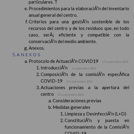
particulares. T
Procedimientos para la elaboraciÃ³n del inventario
anual general del centro.
Criterios para una gestiÃ³n sostenible de los
recursos del centro y de los residuos que, en todo
caso, serÃ¡ eficiente y compatible con la
conservaciÃ³n del medio ambiente.
Anexos.
ANEXOS
Protocolo de ActuaciÃ³n COVID19
01 septiembre 2021
IntroducciÃ³n
1 septiembre 2021
ComposiciÃ³n de la comisiÃ³n especÃ­fica
COVID-19
01 septiembre 2021
Actuaciones previas a la apertura del
centro
01 septiembre 2021
Consideraciones previas
Medidas generales
Limpieza y DesinfecciÃ³n (L+D)
ConstituciÃ³n y puesta en
funcionamiento de la ComisiÃ³n
COVID-19