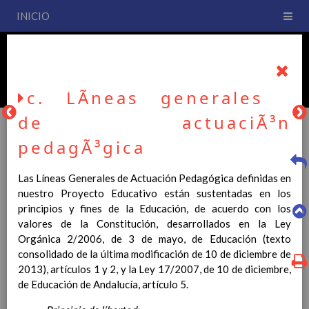
INICIO
PLAN DE CENTRO
CEIP San Fernando
c. LÃ­neas generales
de actuaciÃ³n
pedagÃ³gica
PLAN DE CENTRO
Las Líneas Generales de Actuación Pedagógica definidas en
nuestro Proyecto Educativo están sustentadas en los
La entrada en vigor del Real Decreto 126/2014, de 28 de
principios y fines de la Educación, de acuerdo con los
febrero, por el que se establece el currículo básico de la
valores de la Constitución, desarrollados en la Ley
Educación Primaria, se ha hecho necesario la revisión y
Orgánica 2/2006, de 3 de mayo, de Educación (texto
adecuación de nuestro Plan de Centro a esta normativa, el cual
consolidado de la última modificación de 10 de diciembre de
usted podrá consultar desde este sitio web.
2013), artículos 1 y 2, y la Ley 17/2007, de 10 de diciembre,
de Educación de Andalucía, artículo 5.
Esperamos que sea de su interés.