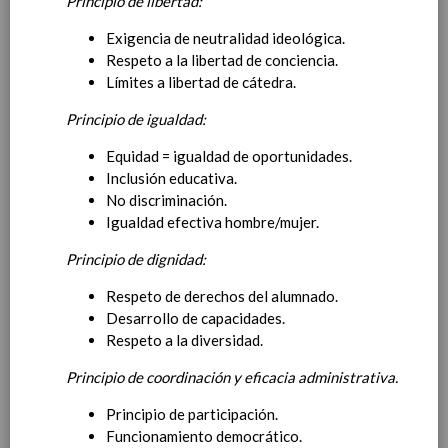
Principio de libertad:
Contenido
Exigencia de neutralidad ideológica.
Respeto a la libertad de conciencia.
IntroducciÃ³n
Límites a libertad de cátedra.
AnÃ¡lisis del Contexto
Proyecto Educativo
Principio de igualdad:
Marco Normativo
Objetivos propios para la mejora del rendimiento
Equidad = igualdad de oportunidades.
escolar
Inclusión educativa.
No discriminación.
Igualdad efectiva hombre/mujer.
Principio de dignidad:
LÃ­neas generales de actuaciÃ³n
pedagÃ³gica
Respeto de derechos del alumnado.
CoordinaciÃ³n y concreciÃ³n de los contenidos
Desarrollo de capacidades.
curriculares, asÃ­ como el tratamiento transversal
Respeto a la diversidad.
en las Ã¡reas de la educaciÃ³n en valores y otras
enseÃ±anzas
Principio de coordinación y eficacia administrativa.
EducaciÃ³n Infantil (Segundo Ciclo)
15
Principio de participación.
noviembre 2019
Funcionamiento democrático.
Objetivos generales
15 noviembre 2019