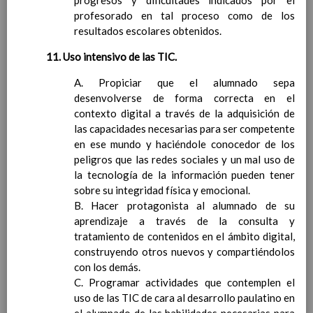
progresos y dificultades indicados por el
TÃTULO III. Ã“RGANOS DE GOBIERNO.
profesorado en tal proceso como de los
CapÃ­tulo I. ClasificaciÃ³n
resultados escolares obtenidos.
CapÃ­tulo II. El Consejo Escolar.
CapÃ­tulo III. El Claustro de Profesores.
11. Uso intensivo de las TIC.
CapÃ­tulo IV. El Equipo Directivo.
TÃTULO IV. Ã“RGANOS DE COORDINACIÃ“N
A. Propiciar que el alumnado sepa
DOCENTE Y DE EVALUACIÃ“N.
desenvolverse de forma correcta en el
contexto digital a través de la adquisición de
CapÃ­tulo I. ClasificaciÃ³n.
las capacidades necesarias para ser competente
CapÃ­tulo II. El Equipo TÃ©cnico de
en ese mundo y haciéndole conocedor de los
CoordinaciÃ³n PedagÃ³gica.
peligros que las redes sociales y un mal uso de
CapÃ­tulo III. Los Equipos de Ciclo.
la tecnología de la información pueden tener
CapÃ­tulo IV. La TutorÃ­a.
sobre su integridad física y emocional.
CapÃ­tulo V. El Equipo Docente.
B. Hacer protagonista al alumnado de su
CapÃ­tulo VI. El Equipo de OrientaciÃ³n
aprendizaje a través de la consulta y
CapÃ­tulo VII. El Equipo de EvaluaciÃ³n
TÃTULO V. EL ALUMNADO.
tratamiento de contenidos en el ámbito digital,
construyendo otros nuevos y compartiéndolos
CapÃ­tulo I. La escolarizaciÃ³n.
con los demás.
CapÃ­tulo II. La evaluaciÃ³n y la promociÃ³n.
C. Programar actividades que contemplen el
CapÃ­tulo III. Normas de uso de mÃ³viles,
uso de las TIC de cara al desarrollo paulatino en
aparatos electrÃ³nicos y acceso a