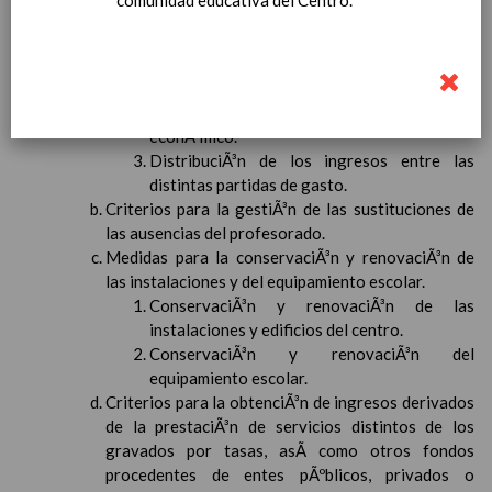
comunidad educativa del Centro.
Criterios para la elaboraciÃ³n del presupuesto
anual del centro y para la distribuciÃ³n de los
ingresos entre las distintas partidas de gasto.
Principios.
Etapas en la confecciÃ³n de un proyecto
econÃ³mico.
DistribuciÃ³n de los ingresos entre las
distintas partidas de gasto.
Criterios para la gestiÃ³n de las sustituciones de
las ausencias del profesorado.
Medidas para la conservaciÃ³n y renovaciÃ³n de
las instalaciones y del equipamiento escolar.
ConservaciÃ³n y renovaciÃ³n de las
instalaciones y edificios del centro.
ConservaciÃ³n y renovaciÃ³n del
equipamiento escolar.
Criterios para la obtenciÃ³n de ingresos derivados
de la prestaciÃ³n de servicios distintos de los
gravados por tasas, asÃ­ como otros fondos
procedentes de entes pÃºblicos, privados o