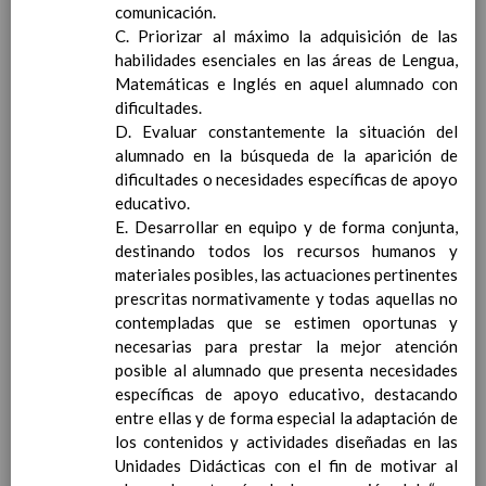
comunicación.
ContribuciÃ³n del Ã¡rea a
C. Priorizar al máximo la adquisición de las
las competencias clave
habilidades esenciales en las áreas de Lengua,
ConcreciÃ³n curricular
Matemáticas e Inglés en aquel alumnado con
para la etapa. Perfiles de
dificultades.
Ã¡rea y de
D. Evaluar constantemente la situación del
competencias
En revisiÃ³n
alumnado en la búsqueda de la aparición de
Ãrea de Lengua Extranjera
dificultades o necesidades específicas de apoyo
(inglÃ©s)
educativo.
Objetivos del Ã¡rea
E. Desarrollar en equipo y de forma conjunta,
ContribuciÃ³n del Ã¡rea a
destinando todos los recursos humanos y
las competencias clave
materiales posibles, las actuaciones pertinentes
ConcreciÃ³n curricular
prescritas normativamente y todas aquellas no
para la etapa. Perfiles de
contempladas que se estimen oportunas y
Ã¡rea y de
necesarias para prestar la mejor atención
competencias
En revisiÃ³n
posible al alumnado que presenta necesidades
Ãrea de Ciencias de la
específicas de apoyo educativo, destacando
Naturaleza
entre ellas y de forma especial la adaptación de
Objetivos del Ã¡rea
los contenidos y actividades diseñadas en las
ContribuciÃ³n del Ã¡rea a
Unidades Didácticas con el fin de motivar al
las competencias clave