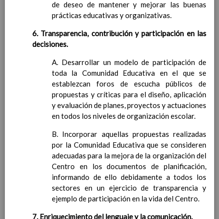
Procedimiento por el que se harÃ¡n
de deseo de mantener y mejorar las buenas
pÃºblicos los criterios de evaluaciÃ³n
prácticas educativas y organizativas.
comunes y los propios de cada Ã¡rea
6. Transparencia, contribución y participación en las
Instrumentos para facilitar la observaciÃ³n
decisiones.
continuada de la evoluciÃ³n del proceso de
aprendizaje
A. Desarrollar un modelo de participación de
Referentes de la evaluaciÃ³n
toda la Comunidad Educativa en el que se
Criterios de calificaciÃ³n de las Ã¡reas y de
establezcan foros de escucha públicos de
las competencias clave
propuestas y críticas para el diseño, aplicación
ParticipaciÃ³n de las familias en la
y evaluación de planes, proyectos y actuaciones
evaluaciÃ³n
en todos los niveles de organización escolar.
Las evaluaciones externas
La evaluaciÃ³n del alumnado con necesidad
B. Incorporar aquellas propuestas realizadas
especÃ­fica de apoyo educativo
por la Comunidad Educativa que se consideren
Las sesiones de evaluaciÃ³n. Actas
adecuadas para la mejora de la organización del
Procedimiento para la informaciÃ³n a las
Centro en los documentos de planificación,
familias sobre los procesos de evaluaciÃ³n
informando de ello debidamente a todos los
Criterios de promociÃ³n del alumnado
sectores en un ejercicio de transparencia y
Procedimiento para tomar en consideraciÃ³n
ejemplo de participación en la vida del Centro.
la informaciÃ³n y criterio del tutor/a
7. Enriquecimiento del lenguaje y la comunicación.
Procedimiento para oÃ­r a los/as tutores/as