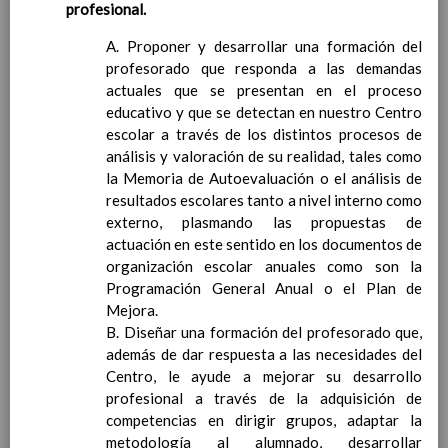
profesional.
DescripciÃ³n de procedimientos para
recoger y organizar los datos acadÃ©micos
A. Proponer y desarrollar una formación del
y personales del alumnado
profesorado que responda a las demandas
OrganizaciÃ³n y utilizaciÃ³n de los recursos
actuales que se presentan en el proceso
personales y materiales, de los que dispone
educativo y que se detectan en nuestro Centro
el centro, en relaciÃ³n con la orientaciÃ³n y la
escolar a través de los distintos procesos de
acciÃ³n tutorial
análisis y valoración de su realidad, tales como
ColaboraciÃ³n y coordinaciÃ³n con servicios
la Memoria de Autoevaluación o el análisis de
y agentes externos
resultados escolares tanto a nivel interno como
Procedimientos y tÃ©cnicas para el
externo, plasmando las propuestas de
seguimiento y evaluaciÃ³n de las actividades
actuación en este sentido en los documentos de
desarrolladas
organización escolar anuales como son la
Anexos (modelos)
Programación General Anual o el Plan de
Plan de convivencia
Mejora.
IntroduccÃ­Ã³n
B. Diseñar una formación del profesorado que,
Normas de convivencia generales del centro
además de dar respuesta a las necesidades del
y particulares de cada aula y sistema que
Centro, le ayude a mejorar su desarrollo
detecte el incumplimiento de normas y
profesional a través de la adquisición de
correcciones a aplicar
competencias en dirigir grupos, adaptar la
07 / oct / 2019
ComposiciÃ³n, plan de reuniones y plan de
metodología al alumnado, desarrollar