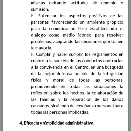
cada Ã¡rea a seguir
mismas evitando actitudes de dominio o
Lengua Castellana y
sumisión.
Literatura
E. Potenciar los aspectos positivos de las
MatemÃ¡ticas
personas favoreciendo un ambiente propicio
Lengua Extranjera:
para la comunicación libre estableciendo el
InglÃ©s
diálogo como medio idóneo para resolver
Ciencias de la Naturaleza
problemas, aceptando las decisiones que tomen
Ciencias Sociales
la mayoría.
EducaciÃ³n FÃ­sica
F. Cumplir y hacer cumplir los reglamentos en
EducaciÃ³n ArtÃ­stica
cuanto a la sanción de las conductas contrarias
EducaciÃ³n para la
a la convivencia en el Centro, en una búsqueda
CiudadanÃ­a y los
de la mejor defensa posible de la integridad
Derechos Humanos.
física y moral de todas las personas,
Cultura y PrÃ¡ctica
promoviendo en todas las situaciones la
Digital
reflexión sobre los hechos, la colaboración de
Valores Sociales y CÃ­
las familias y la reparación de los daños
vicos
causados, sirviendo de enseñanza personal para
Ãrea de ReligiÃ³n
todas las personas implicadas.
CatÃ³lica
Lengua Extranjera
4. Eficacia y simplicidad administrativa.
(FrancÃ©s)
En revisiÃ³n