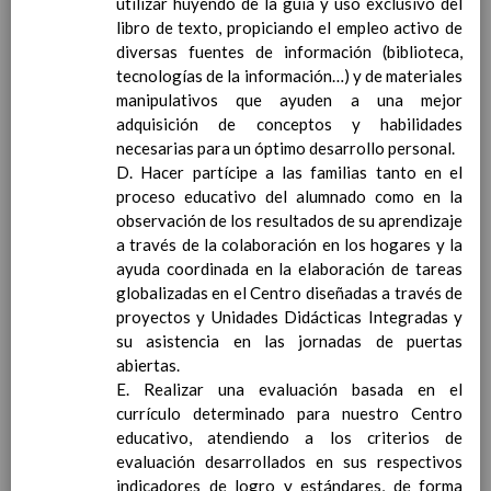
Objetivos del Ã¡rea
utilizar huyendo de la guía y uso exclusivo del
ContribuciÃ³n del Ã¡rea a
libro de texto, propiciando el empleo activo de
las competencias clave
diversas fuentes de información (biblioteca,
ConcreciÃ³n curricular
tecnologías de la información…) y de materiales
para la etapa. Perfiles de
manipulativos que ayuden a una mejor
Ã¡rea y de
adquisición de conceptos y habilidades
competencias
necesarias para un óptimo desarrollo personal.
En revisiÃ³n
Ãrea de EducaciÃ³n para la
D. Hacer partícipe a las familias tanto en el
CiudadanÃ­a y los Derechos
proceso educativo del alumnado como en la
Humanos
observación de los resultados de su aprendizaje
Objetivos del Ã¡rea
a través de la colaboración en los hogares y la
ContribuciÃ³n del Ã¡rea a
ayuda coordinada en la elaboración de tareas
las competencias clave
globalizadas en el Centro diseñadas a través de
ConcreciÃ³n curricular
proyectos y Unidades Didácticas Integradas y
para la etapa. Perfiles de
su asistencia en las jornadas de puertas
Ã¡rea y de
abiertas.
competencias
E. Realizar una evaluación basada en el
En revisiÃ³n
Ãrea de Cultura y PrÃ¡ctica
currículo determinado para nuestro Centro
Digital
educativo, atendiendo a los criterios de
Elab/10/06/2016
Objetivos del
evaluación desarrollados en sus respectivos
Ã¡rea
indicadores de logro y estándares, de forma
Elab/10/06/2016