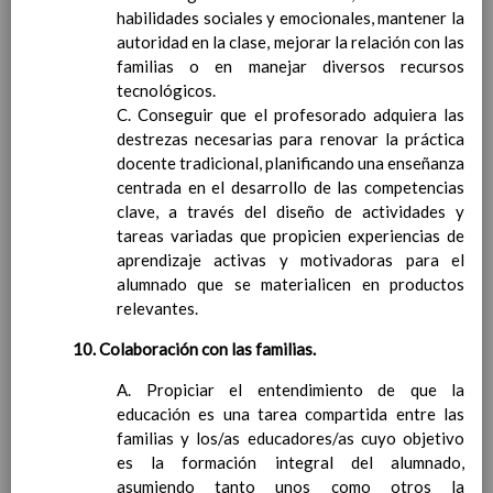
actuaciÃ³n de la ComisiÃ³n de Convivencia
habilidades sociales y emocionales, mantener la
Normas especÃ­ficas para el funcionamiento
autoridad en la clase, mejorar la relación con las
del aula de convivencia del centro
familias o en manejar diversos recursos
Medidas especÃ­ficas para promover la
tecnológicos.
convivencia en el centro, fomentando el
C. Conseguir que el profesorado adquiera las
diÃ¡logo, la corresponsabilidad y la cultura
destrezas necesarias para renovar la práctica
de paz
docente tradicional, planificando una enseñanza
Medidas a aplicar en el centro para prevenir,
centrada en el desarrollo de las competencias
detectar, mediar y resolver los conflictos que
clave, a través del diseño de actividades y
pudieran plantearse, entre los que se
tareas variadas que propicien experiencias de
incluirÃ¡n los compromisos de convivencia
aprendizaje activas y motivadoras para el
Funciones de los delegados y de las
alumnado que se materialicen en productos
delegadas del alumnado en la mediaciÃ³n
relevantes.
para la resoluciÃ³n pacÃ­fica de los conflictos
10. Colaboración con las familias.
entre el alumnado
Procedimiento de elecciÃ³n y funciones del
A. Propiciar el entendimiento de que la
delegado o delegada de los padres y madres
educación es una tarea compartida entre las
del alumnado
familias y los/as educadores/as cuyo objetivo
ProgramaciÃ³n de las necesidades de
es la formación integral del alumnado,
formaciÃ³n de la Comunidad Educativa en
asumiendo tanto unos como otros la