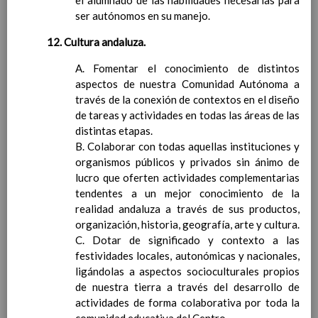
el alumnado de las habilidades necesarias para
internet.
14 / feb / 2022
TÃTULO VI. RECURSOS DEL CENTRO.
ser autónomos en su manejo.
CapÃ­tulo I. Recursos Humanos.
12. Cultura andaluza.
CapÃ­tulo II. Recursos materiales.
CapÃ­tulo III. Libros de Texto.
A. Fomentar el conocimiento de distintos
TÃTULO VII. LA BIBLIOTECA DEL CENTRO.
aspectos de nuestra Comunidad Autónoma a
CapÃ­tulo I. La Biblioteca Escolar del Centro.
través de la conexión de contextos en el diseño
CapÃ­tulo II. OrganizaciÃ³n de la Biblioteca.
de tareas y actividades en todas las áreas de las
CapÃ­tulo III. Funcionamiento de la
distintas etapas.
Biblioteca.
B. Colaborar con todas aquellas instituciones y
TÃTULO VIII. LA AUTOPROTECCIÃ“N.
organismos públicos y privados sin ánimo de
CapÃ­tulo I. Plan de autoprotecciÃ³n.
lucro que oferten actividades complementarias
CapÃ­tulo II. Competencias y funciones sobre
tendentes a un mejor conocimiento de la
prevenciÃ³n de riesgos.
realidad andaluza a través de sus productos,
TÃTULO IX. OTRAS DISPOSICIONES
organización, historia, geografía, arte y cultura.
GENERALES.
C. Dotar de significado y contexto a las
CapÃ­tulo I. La autoevaluaciÃ³n del centro.
festividades locales, autonómicas y nacionales,
CapÃ­tulo II. La convivencia en el Centro.
ligándolas a aspectos socioculturales propios
CapÃ­tulo III. Disposiciones. DisposiciÃ³n
de nuestra tierra a través del desarrollo de
derogatoria. Disposiciones finales.
actividades de forma colaborativa por toda la
Proyecto de GestiÃ³n