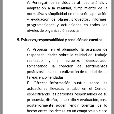
A. Perseguir los sentidos de utilidad, análisis y
Acuerdos especÃ­ficos referidos
adaptación a la realidad, cumplimiento de la
a metodologÃ­a en nuestro
normativa y simplicidad en el diseño, aplicación
Centro
y evaluación de planes, proyectos, informes,
Papel de los deberes
programaciones y actuaciones en todos los
Tipos de agrupamientos
niveles de organización escolar.
Sobre los espacios: aula, salidas,
otrosâ€¦
5. Esfuerzo, responsabilidad y rendición de cuentas.
DistribuciÃ³n del tiempo
escolar
A. Propiciar en el alumnado la asunción de
Ãšltima actualizaciÃ³n C.E. 21/22
Actividades extraescolares y
responsabilidades sobre la calidad del trabajo
complementarias
realizado y el esfuerzo demostrado,
Ãšltima actualizaciÃ³n
fomentando la creación de sentimientos
13 / Sep / 2019
Criterios para la elaboraciÃ³n de las
positivos hacia una realización de calidad de las
Programaciones DidÃ¡cticas y las Propuestas
tareas encomendadas.
PedagÃ³gicas
B. Ofrecer información puntual sobre las
La evaluaciÃ³n del alumnado
actuaciones llevadas a cabo en el Centro,
Aspectos generales de la evaluaciÃ³n.
especificando las personas responsables de su
CarÃ¡cter de la misma
propuesta, diseño, desarrollo y evaluación, para
Criterios, procedimientos e instrumentos
posteriormente poder rendir cuentas de lo
para la realizaciÃ³n de la evaluaciÃ³n inicial
hecho antes los demás, en un compromiso claro