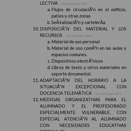
LECTIVA
01 septiembre 2021
Flujos de circulaciÃ³n en el edificio,
patios y otras zonas
SeÃ±alizaciÃ³n y cartelerÃ­a
DISPOSICIÃ“N DEL MATERIAL Y LOS
RECURSOS
01 septiembre 2021
Material de uso personal
Material de uso comÃºn en las aulas y
espacios comunes.
Dispositivos electrÃ³nicos
Libros de texto y otros materiales en
soporte documental.
ADAPTACIÃ“N DEL HORARIO A LA
SITUACIÃ“N EXCEPCIONAL CON
DOCENCIA TELEMÃTICA
01 septiembre 2021
MEDIDAS ORGANIZATIVAS PARA EL
ALUMNADO Y EL PROFESORADO
ESPECIALMENTE VULNERABLE, CON
ESPECIAL ATENCIÃ“N AL ALUMNADO
CON NECESIDADES EDUCATIVAS