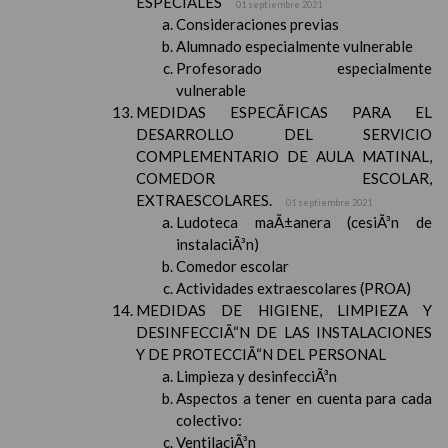
ESPECIALES
01 septiembre 2021
Consideraciones previas
Alumnado especialmente vulnerable
Profesorado especialmente
vulnerable
MEDIDAS ESPECÃFICAS PARA EL
DESARROLLO DEL SERVICIO
COMPLEMENTARIO DE AULA MATINAL,
COMEDOR ESCOLAR,
EXTRAESCOLARES.
01 septiembre 2021
Ludoteca maÃ±anera (cesiÃ³n de
instalaciÃ³n)
Comedor escolar
Actividades extraescolares (PROA)
MEDIDAS DE HIGIENE, LIMPIEZA Y
DESINFECCIÃ“N DE LAS INSTALACIONES
Y DE PROTECCIÃ“N DEL PERSONAL
Limpieza y desinfecciÃ³n
Aspectos a tener en cuenta para cada
colectivo:
VentilaciÃ³n