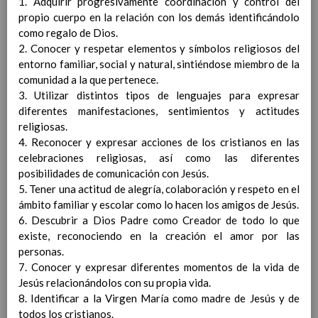
1. Adquirir progresivamente coordinación y control del
Acuerdos especÃ­ficos referidos
propio cuerpo en la relación con los demás identificándolo
a metodologÃ­a en nuestro
como regalo de Dios.
Centro
2. Conocer y respetar elementos y símbolos religiosos del
Papel de los deberes
entorno familiar, social y natural, sintiéndose miembro de la
Tipos de agrupamientos
comunidad a la que pertenece.
Sobre los espacios: aula, salidas,
3. Utilizar distintos tipos de lenguajes para expresar
otrosâ€¦
diferentes manifestaciones, sentimientos y actitudes
DistribuciÃ³n del tiempo
religiosas.
escolar
Ãšltima actualizaciÃ³n C.E. 21/22
4. Reconocer y expresar acciones de los cristianos en las
Actividades extraescolares y
celebraciones religiosas, así como las diferentes
complementarias
Ãšltima actualizaciÃ³n
posibilidades de comunicación con Jesús.
13 / Sep / 2019
5. Tener una actitud de alegría, colaboración y respeto en el
Criterios para la elaboraciÃ³n de las
ámbito familiar y escolar como lo hacen los amigos de Jesús.
Programaciones DidÃ¡cticas y las Propuestas
6. Descubrir a Dios Padre como Creador de todo lo que
PedagÃ³gicas
existe, reconociendo en la creación el amor por las
La evaluaciÃ³n del alumnado
personas.
Aspectos generales de la evaluaciÃ³n.
7. Conocer y expresar diferentes momentos de la vida de
CarÃ¡cter de la misma
Jesús relacionándolos con su propia vida.
Criterios, procedimientos e instrumentos
8. Identificar a la Virgen María como madre de Jesús y de
para la realizaciÃ³n de la evaluaciÃ³n inicial
todos los cristianos.