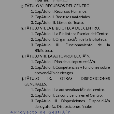
internet.
14 / feb / 2022
TÃTULO VI. RECURSOS DEL CENTRO.
CapÃ­tulo I. Recursos Humanos.
CapÃ­tulo II. Recursos materiales.
CapÃ­tulo III. Libros de Texto.
TÃTULO VII. LA BIBLIOTECA DEL CENTRO.
CapÃ­tulo I. La Biblioteca Escolar del Centro.
CapÃ­tulo II. OrganizaciÃ³n de la Biblioteca.
CapÃ­tulo III. Funcionamiento de la
Biblioteca.
TÃTULO VIII. LA AUTOPROTECCIÃ“N.
CapÃ­tulo I. Plan de autoprotecciÃ³n.
CapÃ­tulo II. Competencias y funciones sobre
prevenciÃ³n de riesgos.
TÃTULO IX. OTRAS DISPOSICIONES
GENERALES.
CapÃ­tulo I. La autoevaluaciÃ³n del centro.
CapÃ­tulo II. La convivencia en el Centro.
CapÃ­tulo III. Disposiciones. DisposiciÃ³n
derogatoria. Disposiciones finales.
Proyecto de GestiÃ³n