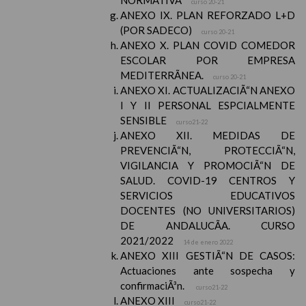
NORMATIVA
curso 20-21
ANEXO IX. PLAN REFORZADO L+D
(POR SADECO)
curso 20-21
ANEXO X. PLAN COVID COMEDOR
ESCOLAR POR EMPRESA
MEDITERRÃNEA.
curso 20-21
ANEXO XI. ACTUALIZACIÃ“N ANEXO
I Y II PERSONAL ESPCIALMENTE
SENSIBLE
curso21-22
ANEXO XII. MEDIDAS DE
PREVENCIÃ“N, PROTECCIÃ“N,
VIGILANCIA Y PROMOCIÃ“N DE
SALUD. COVID-19 CENTROS Y
SERVICIOS EDUCATIVOS
DOCENTES (NO UNIVERSITARIOS)
DE ANDALUCÃA. CURSO
2021/2022
14 de enero 2022
ANEXO XIII GESTIÃ“N DE CASOS:
Actuaciones ante sospecha y
confirmaciÃ³n.
curso21-22
ANEXO XIII
curso21-22