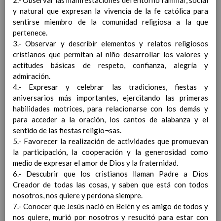
2.- Observar las manifestaciones del entorno familiar, social
Competencias bÃ¡sicas
15 noviembre 2019
y natural que expresan la vivencia de la fe católica para
ProgramaciÃ³n y relaciÃ³n de los
sentirse miembro de la comunidad religiosa a la que
elementos curriculares del 2Âº ciclo de
pertenece.
e. Infantil
15 noviembre 2019
3.- Observar y describir elementos y relatos religiosos
EvaluaciÃ³n
15 noviembre 2019
cristianos que permitan al niño desarrollar los valores y
InterrelaciÃ³n familiar-centro
actitudes básicas de respeto, confianza, alegría y
educativo
admiración.
AtenciÃ³n a la diversidad
15 noviembre
4.- Expresar y celebrar las tradiciones, fiestas y
2019
aniversarios más importantes, ejercitando las primeras
habilidades motrices, para relacionarse con los demás y
para acceder a la oración, los cantos de alabanza y el
sentido de las fiestas religio¬sas.
Proyecto curricular de
5.- Favorecer la realización de actividades que promuevan
ReligiÃ³n CatÃ³lica en
la participación, la cooperación y la generosidad como
Segundo Ciclo de Infantil
medio de expresar el amor de Dios y la fraternidad.
ConcreciÃ³n curricular para la
6.- Descubrir que los cristianos llaman Padre a Dios
etapa
15 noviembre 2019
Creador de todas las cosas, y saben que está con todos
Ãrea III: Lenguajes:
nosotros, nos quiere y perdona siempre.
comunicaciÃ³n y
7.- Conocer que Jesús nació en Belén y es amigo de todos y
representaciÃ³n
15 noviembre 2019
nos quiere, murió por nosotros y resucitó para estar con