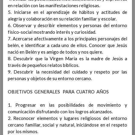
ConcreciÃ³n curricular
en relación con las manifestaciones religiosas.
para la etapa. Perfiles de
5. Iniciarse en el aprendizaje de hábitos y actitudes de
Ã¡rea y de competencias
alegría y colaboración en su relación familiar y escolar.
Ãrea de Lengua Extranjera
6. Observar y describir elementos y personas del entorno
(FrancÃ©s)
En revisiÃ³n
físico-social mostrando interés y curiosidad.
Objetivos del Ã¡rea
En
7. Acercarse afectivamente a los principales personajes del
revisiÃ³n
belén, e identificar a cada uno de ellos. Conocer que Jesús
ContribuciÃ³n del Ã¡rea a
nació en Belén y es amigo de todos y nos quiere.
las competencias clave
En
8. Descubrir que la Virgen María es la madre de Jesús a
revisiÃ³n
través de pequeños relatos bíblicos.
ConcreciÃ³n curricular
9. Descubrir la necesidad del cuidado y respeto por las
para la etapa. Perfiles de
personas y objetos de su entorno cercano.
Ã¡rea y de
competencias
En revisiÃ³n
OBJETIVOS GENERALES PARA CUATRO AÑOS
Valores y temas transversales a
desarrollar
1. Progresar en las posibilidades de movimiento y
MetodologÃ­a
comunicación disfrutando con los logros alcanzados.
Principios generales
2. Reconocer elementos y lugares religiosos del entorno
metodolÃ³gicos
cercano familiar, social y natural, iniciándose en el respeto
MetodologÃ­a especÃ­fica de
por los mismos.