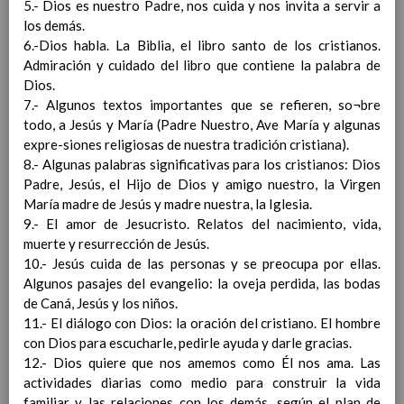
5.- Dios es nuestro Padre, nos cuida y nos invita a servir a
ContribuciÃ³n del Ã¡rea a
los demás.
las competencias clave
6.-Dios habla. La Biblia, el libro santo de los cristianos.
ConcreciÃ³n curricular
Admiración y cuidado del libro que contiene la palabra de
para la etapa. Perfiles de
Dios.
Ã¡rea y de
7.- Algunos textos importantes que se refieren, so¬bre
competencias
En revisiÃ³n
todo, a Jesús y María (Padre Nuestro, Ave María y algunas
Ãrea de Lengua Extranjera
expre-siones religiosas de nuestra tradición cristiana).
(inglÃ©s)
8.- Algunas palabras significativas para los cristianos: Dios
Objetivos del Ã¡rea
Padre, Jesús, el Hijo de Dios y amigo nuestro, la Virgen
ContribuciÃ³n del Ã¡rea a
María madre de Jesús y madre nuestra, la Iglesia.
las competencias clave
9.- El amor de Jesucristo. Relatos del nacimiento, vida,
ConcreciÃ³n curricular
muerte y resurrección de Jesús.
para la etapa. Perfiles de
10.- Jesús cuida de las personas y se preocupa por ellas.
Ã¡rea y de
Algunos pasajes del evangelio: la oveja perdida, las bodas
competencias
En revisiÃ³n
de Caná, Jesús y los niños.
Ãrea de Ciencias de la
11.- El diálogo con Dios: la oración del cristiano. El hombre
Naturaleza
con Dios para escucharle, pedirle ayuda y darle gracias.
Objetivos del Ã¡rea
12.- Dios quiere que nos amemos como Él nos ama. Las
ContribuciÃ³n del Ã¡rea a
actividades diarias como medio para construir la vida
las competencias clave
familiar y las relaciones con los demás, según el plan de