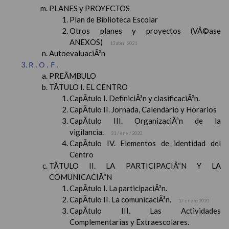
PLANES y PROYECTOS
Plan de Biblioteca Escolar
Otros planes y proyectos (VÃ©ase
ANEXOS)
13 abril 2021
AutoevaluaciÃ³n
R.O.F.
PREÃMBULO
TÃTULO I. EL CENTRO
CapÃ­tulo I. DefiniciÃ³n y clasificaciÃ³n.
CapÃ­tulo II. Jornada, Calendario y Horarios
CapÃ­tulo III. OrganizaciÃ³n de la
vigilancia.
31 / ene / 2020
CapÃ­tulo IV. Elementos de identidad del
Centro
TÃTULO II. LA PARTICIPACIÃ“N Y LA
COMUNICACIÃ“N
CapÃ­tulo I. La participaciÃ³n.
CapÃ­tulo II. La comunicaciÃ³n.
17 enero 2020
CapÃ­tulo III. Las Actividades
Complementarias y Extraescolares.