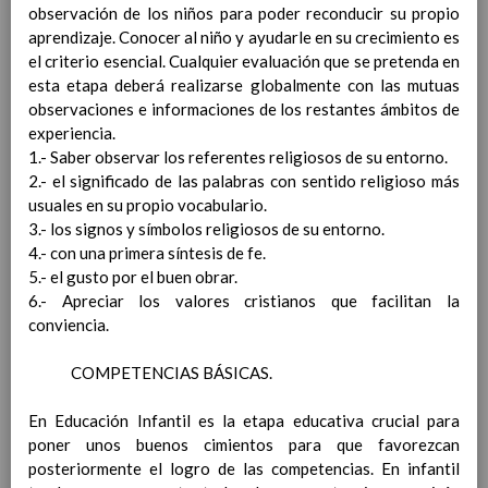
Objetivos del Ã¡rea
observación de los niños para poder reconducir su propio
ContribuciÃ³n del Ã¡rea a
aprendizaje. Conocer al niño y ayudarle en su crecimiento es
las competencias clave
el criterio esencial. Cualquier evaluación que se pretenda en
ConcreciÃ³n curricular
esta etapa deberá realizarse globalmente con las mutuas
para la etapa. Perfiles de
observaciones e informaciones de los restantes ámbitos de
Ã¡rea y de
experiencia.
competencias
En revisiÃ³n
1.- Saber observar los referentes religiosos de su entorno.
Ãrea de EducaciÃ³n para la
2.- el significado de las palabras con sentido religioso más
CiudadanÃ­a y los Derechos
usuales en su propio vocabulario.
Humanos
3.- los signos y símbolos religiosos de su entorno.
Objetivos del Ã¡rea
4.- con una primera síntesis de fe.
ContribuciÃ³n del Ã¡rea a
5.- el gusto por el buen obrar.
las competencias clave
6.- Apreciar los valores cristianos que facilitan la
ConcreciÃ³n curricular
conviencia.
para la etapa. Perfiles de
Ã¡rea y de
COMPETENCIAS BÁSICAS.
competencias
En revisiÃ³n
Ãrea de Cultura y PrÃ¡ctica
En Educación Infantil es la etapa educativa crucial para
Digital
Elab/10/06/2016
poner unos buenos cimientos para que favorezcan
Objetivos del
posteriormente el logro de las competencias. En infantil
Ã¡rea
Elab/10/06/2016