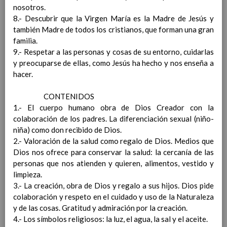
Ãrea II: Conocimiento del
nosotros.
medio
15 noviembre 2019
8.- Descubrir que la Virgen María es la Madre de Jesús y
Ãrea I: Conocimiento de sÃ­
también Madre de todos los cristianos, que forman una gran
mismo y autonomÃ­a
familia.
personal
15 noviembre 2019
9.- Respetar a las personas y cosas de su entorno, cuidarlas
MetodologÃ­a
15 noviembre 2019
y preocuparse de ellas, como Jesús ha hecho y nos enseña a
Recursos
15 noviembre 2019
hacer.
EducaciÃ³n Primaria
CoordinaciÃ³n y concreciÃ³n curricular
CONTENIDOS
Objetivos de la etapa
1.- El cuerpo humano obra de Dios Creador con la
Ãrea de Lengua Castellana y
colaboración de los padres. La diferenciación sexual (niño-
Literatura
niña) como don recibido de Dios.
Objetivos del Ã¡rea
2.- Valoración de la salud como regalo de Dios. Medios que
ContribuciÃ³n del Ã¡rea a
Dios nos ofrece para conservar la salud: la cercanía de las
las competencias clave
personas que nos atienden y quieren, alimentos, vestido y
ConcreciÃ³n curricular
limpieza.
para la etapa. Perfiles de
3.- La creación, obra de Dios y regalo a sus hijos. Dios pide
Ã¡rea y de
colaboración y respeto en el cuidado y uso de la Naturaleza
competencias
En revisiÃ³n
y de las cosas. Gratitud y admiración por la creación.
Ãrea de MatemÃ¡ticas
4.- Los símbolos religiosos: la luz, el agua, la sal y el aceite.
Objetivos del Ã¡rea