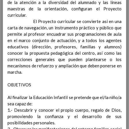
de la atención a la diversidad del alumnado y las líneas
Contenido
maestras de la orientación, configuran el Proyecto
curricular.
IntroducciÃ³n
El Proyecto curricular se convierte así en una
AnÃ¡lisis del Contexto
carta de navegación, un instrumento práctico y público que
Proyecto Educativo
permite al profesor encuadrar sus programaciones de aula
Marco Normativo
en el marco conjunto de actuación, y a todos los agentes
Objetivos propios para la mejora del rendimiento
educativos (dirección, profesores, familias y alumnos)
escolar
conocer la propuesta pedagógica del centro, así como las
LÃ­neas generales de actuaciÃ³n pedagÃ³gica
correcciones generales que pueden plantearse o los
CoordinaciÃ³n y concreciÃ³n de los contenidos
mecanismos de refuerzo y ampliación que deben ponerse en
curriculares, asÃ­ como el tratamiento transversal
marcha.
en las Ã¡reas de la educaciÃ³n en valores y otras
enseÃ±anzas
OBJETIVOS
EducaciÃ³n Infantil (Segundo Ciclo)
15
noviembre 2019
Al finalizar la Educación Infantil se pretende que el/la niño/a
Objetivos generales
15 noviembre 2019
sea capaz de:
Ãreas Curriculares
1.- Descubrir y conocer el propio cuerpo, regalo de Dios,
InterrelaciÃ³n de las inteligencias
promoviendo la confianza y el desarrollo de sus
mÃºltiples con los objetivos generales
posibilidades personales.
y de Ã¡reas curriculares.