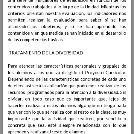
una serie de indicadores de evaluación en función de los
detecciÃ³n de indicios de NEAE
contenidos trabajados a lo largo de la Unidad. Mientras los
El procedimiento de solicitud de evaluaciÃ³n
criterios orientan nuestra evaluación, los indicadores nos
psicopedagÃ³gica
permiten realizar la evaluación para saber si se han
OrganizaciÃ³n de la respuesta educativa
alcanzado los objetivos, y si se han aprendido los
AtenciÃ³n educativa diferente a la
contenidos y en qué medida se han iniciado en el desarrollo
ordinaria para cada alumno/a NEAE
de las competencias básicas.
Medidas de atenciÃ³n al alumnado de
altas capacidades (AAC)
Elaborado 06 sept
TRATAMIENTO DE LA DIVERSIDAD
2019
Anexos
Para atender las características personales y grupales de
IntroducciÃ³n
los alumnos a los que va dirigido el Proyecto Curricular.
Objetivos de PAD
Dependiendo de las características concretas de cada uno
Actuaciones preventivas
de ellos, así será la aplicación que podremos realizar de los
Plan de orientaciÃ³n y acciÃ³n tutorial
recursos programados para la atención a la diversidad. Sin
IntroducciÃ³n
olvidar, en todo caso que es importante que, lejos de
Medidas de acogida e integraciÃ³n para el
hacerles realizar a estos alumnos algo que no tenga nada
alumnado con necesidades educativas
que ver con lo que se realiza con el resto de la clase, es muy
especiales
importante que la actividad que realicen, por sencilla o
CoordinaciÃ³n entre los miembros de los eq.
concreta que sea, esté siempre relacionada con lo que
Docentes, tutores/as, asÃ­ como, entre el
aprenden y realizan el resto de alumnos.