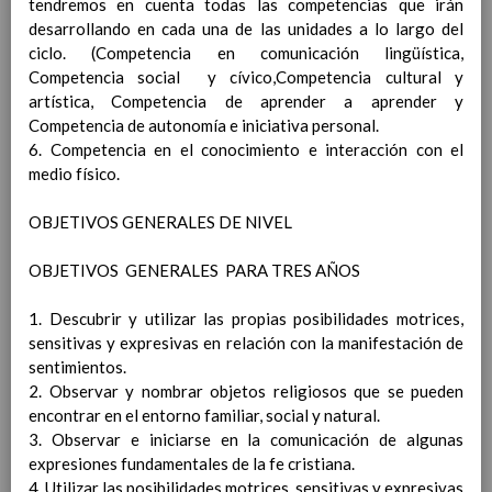
tendremos en cuenta todas las competencias que irán
ContribuciÃ³n del Ã¡rea a
desarrollando en cada una de las unidades a lo largo del
las competencias
ciclo. (Competencia en comunicación lingüística,
clave
Elab/10/06/2016
Competencia social y cívico,Competencia cultural y
ConcreciÃ³n curricular
artística, Competencia de aprender a aprender y
para la etapa. Perfiles de
Competencia de autonomía e iniciativa personal.
Ã¡rea y de
6. Competencia en el conocimiento e interacción con el
competencias
En revisiÃ³n
medio físico.
Ãrea de Valores Sociales y CÃ­
vicos
OBJETIVOS GENERALES DE NIVEL
Objetivos del Ã¡rea
ContribuciÃ³n del Ã¡rea a
OBJETIVOS GENERALES PARA TRES AÑOS
las competencias clave
ConcreciÃ³n curricular
1. Descubrir y utilizar las propias posibilidades motrices,
para la etapa. Perfiles de
sensitivas y expresivas en relación con la manifestación de
Ã¡rea y de
sentimientos.
competencias
En revisiÃ³n
2. Observar y nombrar objetos religiosos que se pueden
Ãrea de ReligiÃ³n CatÃ³lica
encontrar en el entorno familiar, social y natural.
Objetivos del Ã¡rea
3. Observar e iniciarse en la comunicación de algunas
ContribuciÃ³n del Ã¡rea a
expresiones fundamentales de la fe cristiana.
las competencias clave
4. Utilizar las posibilidades motrices, sensitivas y expresivas