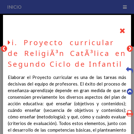
INICIO
PLAN DE CENTRO
CEIP San Fernando
i. Proyecto curricular
de ReligiÃ³n CatÃ³lica en
Segundo Ciclo de Infantil
PLAN DE CENTRO
Elaborar el Proyecto curricular es una de las tareas más
decisivas del equipo de profesores. El éxito del proceso de
La entrada en vigor del Real Decreto 126/2014, de 28 de
enseñanza-aprendizaje depende en gran medida de que se
febrero, por el que se establece el currículo básico de la
consensúen previamente los diversos aspectos del plan de
Educación Primaria, se ha hecho necesario la revisión y
acción educativa: qué enseñar (objetivos y contenidos);
adecuación de nuestro Plan de Centro a esta normativa, el cual
cuándo enseñar (secuencia de objetivos y contenidos);
usted podrá consultar desde este sitio web.
cómo enseñar (metodología); y qué, cómo y cuándo evaluar
(criterios de evaluación). Todos estos elementos, junto con
Esperamos que sea de su interés.
el desarrollo de las competencias básicas, el planteamiento