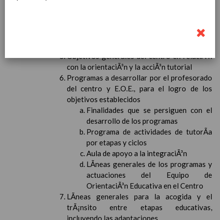
profesorado del centro y EOE
Procedimientos y estrategias para facilitar
la comunicaciÃ³n, la colaboraciÃ³n y la
coordinaciÃ³n con las familias. TutorÃ­a
presencial y electrÃ³nica
05 / nov / 2018
Objetivos generales del centro en relaciÃ³n
con la orientaciÃ³n y la acciÃ³n tutorial
Programas a desarrollar por el profesorado
del centro y E.O.E., para el logro de los
objetivos establecidos
Finalidades que se persiguen con el
desarrollo de los programas
Programa de actividades de tutorÃ­a
por etapas y ciclos
Aula de apoyo a la integraciÃ³n
LÃ­neas generales de los programas y
actuaciones del Equipo de
OrientaciÃ³n Educativa en el Centro
LÃ­neas generales para la acogida y el
trÃ¡nsito entre etapas educativas,
incluyendo las adaptaciones