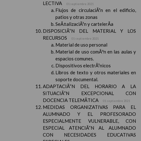
LECTIVA
01 septiembre 2021
Flujos de circulaciÃ³n en el edificio,
patios y otras zonas
SeÃ±alizaciÃ³n y cartelerÃ­a
DISPOSICIÃ“N DEL MATERIAL Y LOS
RECURSOS
01 septiembre 2021
Material de uso personal
Material de uso comÃºn en las aulas y
espacios comunes.
Dispositivos electrÃ³nicos
Libros de texto y otros materiales en
soporte documental.
ADAPTACIÃ“N DEL HORARIO A LA
SITUACIÃ“N EXCEPCIONAL CON
DOCENCIA TELEMÃTICA
01 septiembre 2021
MEDIDAS ORGANIZATIVAS PARA EL
ALUMNADO Y EL PROFESORADO
ESPECIALMENTE VULNERABLE, CON
ESPECIAL ATENCIÃ“N AL ALUMNADO
CON NECESIDADES EDUCATIVAS