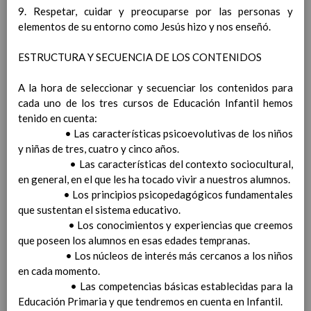
Procedimiento por el que se harÃ¡n
9. Respetar, cuidar y preocuparse por las personas y
pÃºblicos los criterios de evaluaciÃ³n
elementos de su entorno como Jesús hizo y nos enseñó.
comunes y los propios de cada Ã¡rea
Instrumentos para facilitar la observaciÃ³n
ESTRUCTURA Y SECUENCIA DE LOS CONTENIDOS
continuada de la evoluciÃ³n del proceso de
aprendizaje
A la hora de seleccionar y secuenciar los contenidos para
Referentes de la evaluaciÃ³n
cada uno de los tres cursos de Educación Infantil hemos
Criterios de calificaciÃ³n de las Ã¡reas y de
tenido en cuenta:
las competencias clave
• Las características psicoevolutivas de los niños
ParticipaciÃ³n de las familias en la
y niñas de tres, cuatro y cinco años.
evaluaciÃ³n
• Las características del contexto sociocultural,
Las evaluaciones externas
en general, en el que les ha tocado vivir a nuestros alumnos.
La evaluaciÃ³n del alumnado con necesidad
• Los principios psicopedagógicos fundamentales
especÃ­fica de apoyo educativo
que sustentan el sistema educativo.
Las sesiones de evaluaciÃ³n. Actas
• Los conocimientos y experiencias que creemos
Procedimiento para la informaciÃ³n a las
que poseen los alumnos en esas edades tempranas.
familias sobre los procesos de evaluaciÃ³n
• Los núcleos de interés más cercanos a los niños
Criterios de promociÃ³n del alumnado
en cada momento.
Procedimiento para tomar en consideraciÃ³n
• Las competencias básicas establecidas para la
la informaciÃ³n y criterio del tutor/a
Educación Primaria y que tendremos en cuenta en Infantil.
Procedimiento para oÃ­r a los/as tutores/as