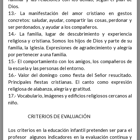
ConcreciÃ³n curricular
Dios.
para la etapa. Perfiles de
13.- La manifestación del amor cristiano en gestos
Ã¡rea y de
concretos: saludar, ayudar, compartir las cosas, perdonar y
competencias
En revisiÃ³n
ser perdonados, y ayudar a los compañeros.
Ãrea de Ciencias Sociales
14.- La familia, lugar de descubrimiento y experiencia
Objetivos del Ã¡rea
religiosa y cristiana. Somos los hijos de Dios y parte de su
ContribuciÃ³n del Ã¡rea a
familia, la Iglesia. Expresiones de agradecimiento y alegría
las competencias clave
por pertenecer a una familia.
ConcreciÃ³n curricular
15.- El comportamiento con los amigos, los compañeros de
para la etapa. Perfiles de
la escuela y las personas del entorno.
Ã¡rea y de
16.- Valor del domingo como fiesta del Señor resucitado.
competencias
En revisiÃ³n
Principales fiestas cristianas. El canto como expresión
Ãrea de EducaciÃ³n FÃ­sica
religiosa de alabanza, alegría y gratitud.
Objetivos del Ã¡rea
17.- Vocabulario, imágenes y edificios religiosos cercanos al
ContribuciÃ³n del Ã¡rea a
niño.
las competencias clave
ConcreciÃ³n curricular
CRITERIOS DE EVALUACIÓN
para la etapa. Perfiles de
Ã¡rea y de competencias
Los criterios en la educación infantil pretenden ser para el
Ãrea de EducaciÃ³n ArtÃ­stica
profesor algunos indicadores en la evaluación continua y