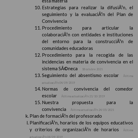
esta materia
Estrategias para realizar la difusiÃ³n, el
seguimiento y la evaluaciÃ³n del Plan de
Convivencia
Procedimiento para articular la
colaboraciÃ³n con entidades e instituciones
del entorno para la construcciÃ³n de
comunidades educadoras
Procedimiento para la recogida de las
incidencias en materia de convivencia en el
sistema SÃ©neca
18 octubre 2021
Seguimiento del absentismo escolar
Ãšltima
actualizaciÃ³n 04/ 09/ 2019
Normas de convivencia del comedor
escolar
Ãšltima actualizaciÃ³n 21/ 10/ 2019
Nuestra propuesta para la
convivencia
Ãšltima actualizaciÃ³n 24/ 05/ 2021
Plan de formaciÃ³n del profesorado
PlanificaciÃ³n, horarios de los equipos educativos
y criterios de organizaciÃ³n de horarios
Ãšltima
actualizaciÃ³n 04/ 09/ 2019