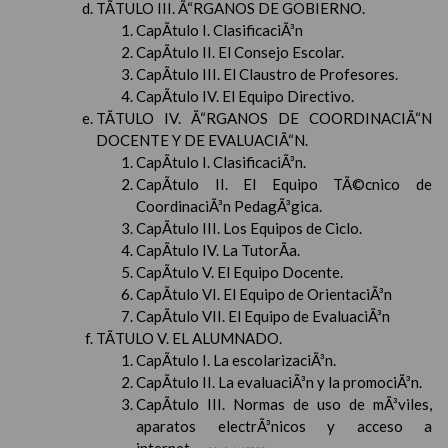
TÃTULO III. Ã“RGANOS DE GOBIERNO.
CapÃ­tulo I. ClasificaciÃ³n
CapÃ­tulo II. El Consejo Escolar.
CapÃ­tulo III. El Claustro de Profesores.
CapÃ­tulo IV. El Equipo Directivo.
TÃTULO IV. Ã“RGANOS DE COORDINACIÃ“N
DOCENTE Y DE EVALUACIÃ“N.
CapÃ­tulo I. ClasificaciÃ³n.
CapÃ­tulo II. El Equipo TÃ©cnico de
CoordinaciÃ³n PedagÃ³gica.
CapÃ­tulo III. Los Equipos de Ciclo.
CapÃ­tulo IV. La TutorÃ­a.
CapÃ­tulo V. El Equipo Docente.
CapÃ­tulo VI. El Equipo de OrientaciÃ³n
CapÃ­tulo VII. El Equipo de EvaluaciÃ³n
TÃTULO V. EL ALUMNADO.
CapÃ­tulo I. La escolarizaciÃ³n.
CapÃ­tulo II. La evaluaciÃ³n y la promociÃ³n.
CapÃ­tulo III. Normas de uso de mÃ³viles,
aparatos electrÃ³nicos y acceso a