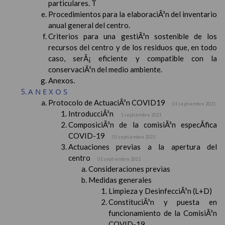
particulares. T
Procedimientos para la elaboraciÃ³n del inventario
anual general del centro.
Criterios para una gestiÃ³n sostenible de los
recursos del centro y de los residuos que, en todo
caso, serÃ¡ eficiente y compatible con la
conservaciÃ³n del medio ambiente.
Anexos.
ANEXOS
Protocolo de ActuaciÃ³n COVID19
01 septiembre 2021
IntroducciÃ³n
1 septiembre 2021
ComposiciÃ³n de la comisiÃ³n especÃ­fica
COVID-19
01 septiembre 2021
Actuaciones previas a la apertura del
centro
01 septiembre 2021
Consideraciones previas
Medidas generales
Limpieza y DesinfecciÃ³n (L+D)
ConstituciÃ³n y puesta en
funcionamiento de la ComisiÃ³n
COVID-19