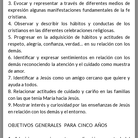
cada Ã¡rea a seguir
3. Evocar y representar a través de diferentes medios de
Lengua Castellana y
expresión algunas manifestaciones fundamentales de la fe
Literatura
cristiana.
MatemÃ¡ticas
4. Observar y describir los hábitos y conductas de los
Lengua Extranjera:
cristianos en las diferentes celebraciones religiosas.
InglÃ©s
5. Progresar en la adquisición de hábitos y actitudes de
Ciencias de la Naturaleza
respeto, alegría, confianza, verdad… en su relación con los
Ciencias Sociales
demás.
EducaciÃ³n FÃ­sica
6. Identificar y expresar sentimientos en relación con los
EducaciÃ³n ArtÃ­stica
demás reconociendo la atención y el cuidado como muestra
EducaciÃ³n para la
de amor.
CiudadanÃ­a y los
7. Identificar a Jesús como un amigo cercano que quiere y
Derechos Humanos.
ayuda a todos.
Cultura y PrÃ¡ctica
8. Relacionar actitudes de cuidado y cariño en las familias
Digital
con las que tenía María hacia Jesús.
Valores Sociales y CÃ­
9. Mostrar interés y curiosidad por las enseñanzas de Jesús
vicos
en relación con los demás y el entorno.
Ãrea de ReligiÃ³n
CatÃ³lica
OBJETIVOS GENERALES PARA CINCO AÑOS
Lengua Extranjera
(FrancÃ©s)
En revisiÃ³n