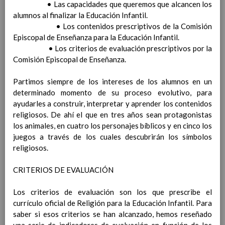
• Las capacidades que queremos que alcancen los
legales del alumnado previo a la toma de
alumnos al finalizar la Educación Infantil.
decisiÃ³n de promociÃ³n
• Los contenidos prescriptivos de la Comisión
Procedimiento de reclamaciÃ³n a las
Episcopal de Enseñanza para la Educación Infantil.
calificaciones finales y/o a la decisiÃ³n de
• Los criterios de evaluación prescriptivos por la
promociÃ³n
Comisión Episcopal de Enseñanza.
AnÃ¡lisis de resultados escolares
Criterios pedagÃ³gicos para la determinaciÃ³n del
Partimos siempre de los intereses de los alumnos en un
horario individual del profesorado, y la dedicaciÃ³n
determinado momento de su proceso evolutivo, para
de las personas responsables de los Ã³rganos de
ayudarles a construir, interpretar y aprender los contenidos
coordinaciÃ³n docente, asÃ­ como la asignaciÃ³n de
religiosos. De ahí el que en tres años sean protagonistas
tutorÃ­as y agrupamientos de alumnado.
los animales, en cuatro los personajes bíblicos y en cinco los
Normativa relacionada
Elaborado 8 / Sep / 2018
juegos a través de los cuales descubrirán los símbolos
Criterios pedagÃ³gicos para la asignaciÃ³n
religiosos.
de enseÃ±anzas y tutorÃ­as
Elaborado 8 / Sep / 2018
Plan de atenciÃ³n a la diversidad.
CRITERIOS DE EVALUACIÓN
DetecciÃ³n durante el proceso de nueva
escolarizaciÃ³n
Los criterios de evaluación son los que prescribe el
DetecciÃ³n durante el proceso de
currículo oficial de Religión para la Educación Infantil. Para
enseÃ±anza-aprendizaje
saber si esos criterios se han alcanzado, hemos reseñado
Procedimiento general a seguir tras la