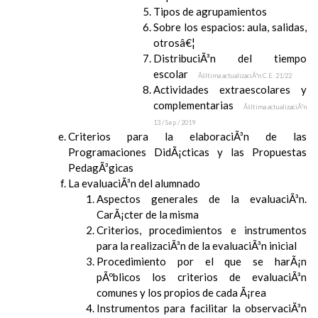
Tipos de agrupamientos
Sobre los espacios: aula, salidas,
otrosâ€¦
DistribuciÃ³n del tiempo
escolar
Ãšltima actualizaciÃ³n C.E. 21/22
Actividades extraescolares y
complementarias
Ãšltima actualizaciÃ³n
13 / Sep / 2019
Criterios para la elaboraciÃ³n de las
Programaciones DidÃ¡cticas y las Propuestas
PedagÃ³gicas
La evaluaciÃ³n del alumnado
Aspectos generales de la evaluaciÃ³n.
CarÃ¡cter de la misma
Criterios, procedimientos e instrumentos
para la realizaciÃ³n de la evaluaciÃ³n inicial
Procedimiento por el que se harÃ¡n
pÃºblicos los criterios de evaluaciÃ³n
comunes y los propios de cada Ã¡rea
Instrumentos para facilitar la observaciÃ³n