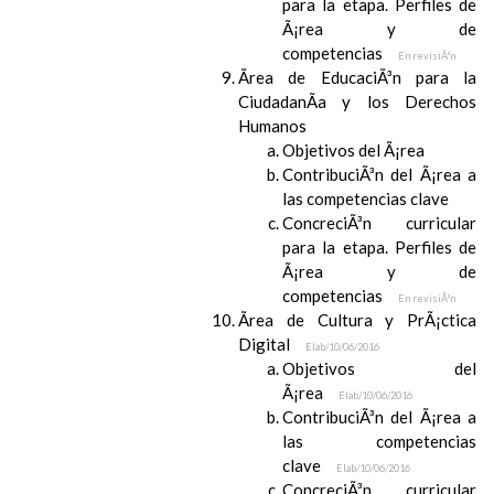
para la etapa. Perfiles de
Ã¡rea y de
competencias
En revisiÃ³n
Ãrea de EducaciÃ³n para la
CiudadanÃ­a y los Derechos
Humanos
Objetivos del Ã¡rea
ContribuciÃ³n del Ã¡rea a
las competencias clave
ConcreciÃ³n curricular
para la etapa. Perfiles de
Ã¡rea y de
competencias
En revisiÃ³n
Ãrea de Cultura y PrÃ¡ctica
Digital
Elab/10/06/2016
Objetivos del
Ã¡rea
Elab/10/06/2016
ContribuciÃ³n del Ã¡rea a
las competencias
clave
Elab/10/06/2016
ConcreciÃ³n curricular