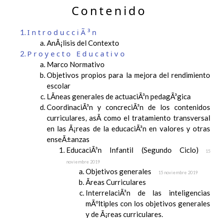
Contenido
IntroducciÃ³n
AnÃ¡lisis del Contexto
Proyecto Educativo
Marco Normativo
Objetivos propios para la mejora del rendimiento
escolar
LÃ­neas generales de actuaciÃ³n pedagÃ³gica
CoordinaciÃ³n y concreciÃ³n de los contenidos
curriculares, asÃ­ como el tratamiento transversal
en las Ã¡reas de la educaciÃ³n en valores y otras
enseÃ±anzas
EducaciÃ³n Infantil (Segundo Ciclo)
15
noviembre 2019
Objetivos generales
15 noviembre 2019
Ãreas Curriculares
InterrelaciÃ³n de las inteligencias
mÃºltiples con los objetivos generales
y de Ã¡reas curriculares.