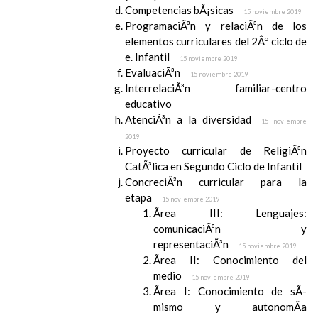
Competencias bÃ¡sicas
15 noviembre 2019
ProgramaciÃ³n y relaciÃ³n de los
elementos curriculares del 2Âº ciclo de
e. Infantil
15 noviembre 2019
EvaluaciÃ³n
15 noviembre 2019
InterrelaciÃ³n familiar-centro
educativo
AtenciÃ³n a la diversidad
15 noviembre
2019
Proyecto curricular de ReligiÃ³n
CatÃ³lica en Segundo Ciclo de Infantil
ConcreciÃ³n curricular para la
etapa
15 noviembre 2019
Ãrea III: Lenguajes:
comunicaciÃ³n y
representaciÃ³n
15 noviembre 2019
Ãrea II: Conocimiento del
medio
15 noviembre 2019
Ãrea I: Conocimiento de sÃ­
mismo y autonomÃ­a