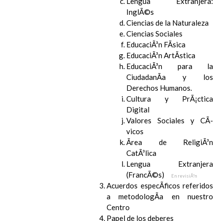
Lengua Extranjera:
InglÃ©s
Ciencias de la Naturaleza
Ciencias Sociales
EducaciÃ³n FÃ­sica
EducaciÃ³n ArtÃ­stica
EducaciÃ³n para la
CiudadanÃ­a y los
Derechos Humanos.
Cultura y PrÃ¡ctica
Digital
Valores Sociales y CÃ­
vicos
Ãrea de ReligiÃ³n
CatÃ³lica
Lengua Extranjera
(FrancÃ©s)
En revisiÃ³n
Acuerdos especÃ­ficos referidos
a metodologÃ­a en nuestro
Centro
Papel de los deberes