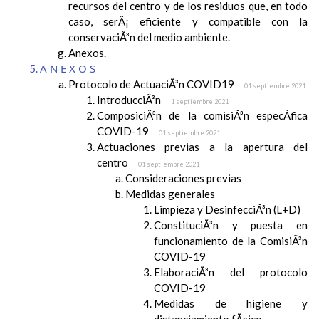
recursos del centro y de los residuos que, en todo
caso, serÃ¡ eficiente y compatible con la
conservaciÃ³n del medio ambiente.
Anexos.
ANEXOS
Protocolo de ActuaciÃ³n COVID19
01 septiembre 2021
IntroducciÃ³n
1 septiembre 2021
ComposiciÃ³n de la comisiÃ³n especÃ­fica
COVID-19
01 septiembre 2021
Actuaciones previas a la apertura del
centro
01 septiembre 2021
Consideraciones previas
Medidas generales
Limpieza y DesinfecciÃ³n (L+D)
ConstituciÃ³n y puesta en
funcionamiento de la ComisiÃ³n
COVID-19
ElaboraciÃ³n del protocolo
COVID-19
Medidas de higiene y