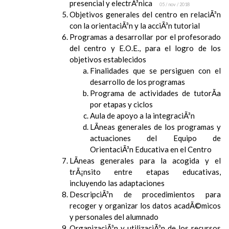
presencial y electrÃ³nica
05 / nov / 2018
Objetivos generales del centro en relaciÃ³n
con la orientaciÃ³n y la acciÃ³n tutorial
Programas a desarrollar por el profesorado
del centro y E.O.E., para el logro de los
objetivos establecidos
Finalidades que se persiguen con el
desarrollo de los programas
Programa de actividades de tutorÃ­a
por etapas y ciclos
Aula de apoyo a la integraciÃ³n
LÃ­neas generales de los programas y
actuaciones del Equipo de
OrientaciÃ³n Educativa en el Centro
LÃ­neas generales para la acogida y el
trÃ¡nsito entre etapas educativas,
incluyendo las adaptaciones
DescripciÃ³n de procedimientos para
recoger y organizar los datos acadÃ©micos
y personales del alumnado
OrganizaciÃ³n y utilizaciÃ³n de los recursos