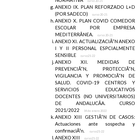
NORMATIVA
curso 20-21
ANEXO IX. PLAN REFORZADO L+D
(POR SADECO)
curso 20-21
ANEXO X. PLAN COVID COMEDOR
ESCOLAR POR EMPRESA
MEDITERRÃNEA.
curso 20-21
ANEXO XI. ACTUALIZACIÃ“N ANEXO
I Y II PERSONAL ESPCIALMENTE
SENSIBLE
curso21-22
ANEXO XII. MEDIDAS DE
PREVENCIÃ“N, PROTECCIÃ“N,
VIGILANCIA Y PROMOCIÃ“N DE
SALUD. COVID-19 CENTROS Y
SERVICIOS EDUCATIVOS
DOCENTES (NO UNIVERSITARIOS)
DE ANDALUCÃA. CURSO
2021/2022
14 de enero 2022
ANEXO XIII GESTIÃ“N DE CASOS:
Actuaciones ante sospecha y
confirmaciÃ³n.
curso21-22
ANEXO XIII
curso21-22