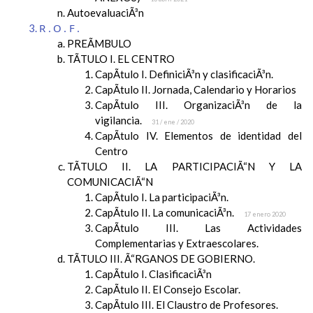
AutoevaluaciÃ³n
R.O.F.
PREÃMBULO
TÃTULO I. EL CENTRO
CapÃ­tulo I. DefiniciÃ³n y clasificaciÃ³n.
CapÃ­tulo II. Jornada, Calendario y Horarios
CapÃ­tulo III. OrganizaciÃ³n de la
vigilancia.
31 / ene / 2020
CapÃ­tulo IV. Elementos de identidad del
Centro
TÃTULO II. LA PARTICIPACIÃ“N Y LA
COMUNICACIÃ“N
CapÃ­tulo I. La participaciÃ³n.
CapÃ­tulo II. La comunicaciÃ³n.
17 enero 2020
CapÃ­tulo III. Las Actividades
Complementarias y Extraescolares.
TÃTULO III. Ã“RGANOS DE GOBIERNO.
CapÃ­tulo I. ClasificaciÃ³n
CapÃ­tulo II. El Consejo Escolar.
CapÃ­tulo III. El Claustro de Profesores.