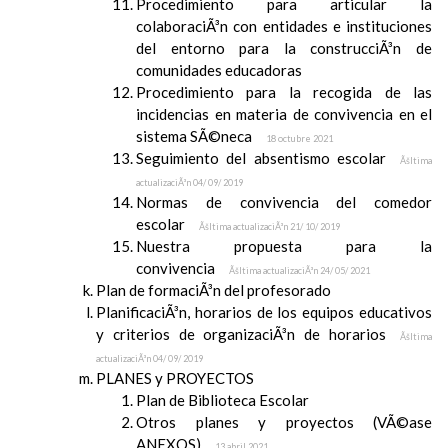
Procedimiento para articular la
colaboraciÃ³n con entidades e instituciones
del entorno para la construcciÃ³n de
comunidades educadoras
Procedimiento para la recogida de las
incidencias en materia de convivencia en el
sistema SÃ©neca
18 octubre 2021
Seguimiento del absentismo escolar
Ãšltima
actualizaciÃ³n 04/ 09/ 2019
Normas de convivencia del comedor
escolar
Ãšltima actualizaciÃ³n 21/ 10/ 2019
Nuestra propuesta para la
convivencia
Ãšltima actualizaciÃ³n 24/ 05/ 2021
Plan de formaciÃ³n del profesorado
PlanificaciÃ³n, horarios de los equipos educativos
y criterios de organizaciÃ³n de horarios
Ãšltima
actualizaciÃ³n 04/ 09/ 2019
PLANES y PROYECTOS
Plan de Biblioteca Escolar
Otros planes y proyectos (VÃ©ase
ANEXOS)
13 abril 2021