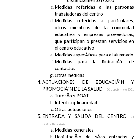
distanciamiento fÃ­sico
Medidas referidas a las personas
trabajadoras del centro
Medidas referidas a particulares,
otros miembros de la comunidad
educativa y empresas proveedoras,
que participan o prestan servicios en
el centro educativo
Medidas especÃ­ficas para el alumnado
Medidas para la limitaciÃ³n de
contactos
Otras medidas
ACTUACIONES DE EDUCACIÃ“N Y
PROMOCIÃ“N DE LA SALUD
01 septiembre 2021
TutorÃ­a y POAT
Interdisciplinariedad
Otras actuaciones
ENTRADA Y SALIDA DEL CENTRO
01
septiembre 2021
Medidas generales
HabilitaciÃ³n de vÃ­as entradas y