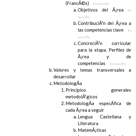
(FrancÃ©s)
En revisiÃ³n
Objetivos del Ã¡rea
En
revisiÃ³n
ContribuciÃ³n del Ã¡rea a
las competencias clave
En
revisiÃ³n
ConcreciÃ³n curricular
para la etapa. Perfiles de
Ã¡rea y de
competencias
En revisiÃ³n
Valores y temas transversales a
desarrollar
MetodologÃ­a
Principios generales
metodolÃ³gicos
MetodologÃ­a especÃ­fica de
cada Ã¡rea a seguir
Lengua Castellana y
Literatura
MatemÃ¡ticas