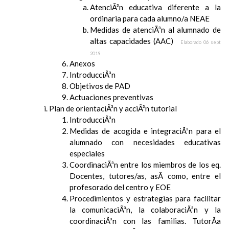
AtenciÃ³n educativa diferente a la
ordinaria para cada alumno/a NEAE
Medidas de atenciÃ³n al alumnado de
altas capacidades (AAC)
Elaborado 06 sept
2019
Anexos
IntroducciÃ³n
Objetivos de PAD
Actuaciones preventivas
Plan de orientaciÃ³n y acciÃ³n tutorial
IntroducciÃ³n
Medidas de acogida e integraciÃ³n para el
alumnado con necesidades educativas
especiales
CoordinaciÃ³n entre los miembros de los eq.
Docentes, tutores/as, asÃ­ como, entre el
profesorado del centro y EOE
Procedimientos y estrategias para facilitar
la comunicaciÃ³n, la colaboraciÃ³n y la
coordinaciÃ³n con las familias. TutorÃ­a