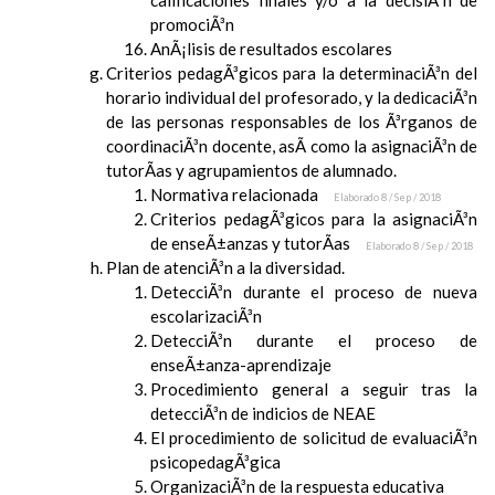
calificaciones finales y/o a la decisiÃ³n de
promociÃ³n
AnÃ¡lisis de resultados escolares
Criterios pedagÃ³gicos para la determinaciÃ³n del
horario individual del profesorado, y la dedicaciÃ³n
de las personas responsables de los Ã³rganos de
coordinaciÃ³n docente, asÃ­ como la asignaciÃ³n de
tutorÃ­as y agrupamientos de alumnado.
Normativa relacionada
Elaborado 8 / Sep / 2018
Criterios pedagÃ³gicos para la asignaciÃ³n
de enseÃ±anzas y tutorÃ­as
Elaborado 8 / Sep / 2018
Plan de atenciÃ³n a la diversidad.
DetecciÃ³n durante el proceso de nueva
escolarizaciÃ³n
DetecciÃ³n durante el proceso de
enseÃ±anza-aprendizaje
Procedimiento general a seguir tras la
detecciÃ³n de indicios de NEAE
El procedimiento de solicitud de evaluaciÃ³n
psicopedagÃ³gica
OrganizaciÃ³n de la respuesta educativa