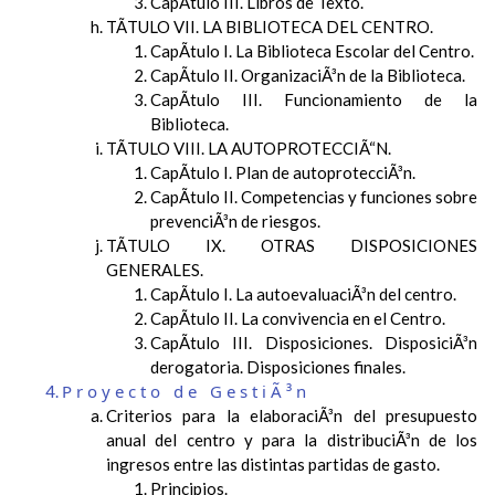
CapÃ­tulo III. Libros de Texto.
TÃTULO VII. LA BIBLIOTECA DEL CENTRO.
CapÃ­tulo I. La Biblioteca Escolar del Centro.
CapÃ­tulo II. OrganizaciÃ³n de la Biblioteca.
CapÃ­tulo III. Funcionamiento de la
Biblioteca.
TÃTULO VIII. LA AUTOPROTECCIÃ“N.
CapÃ­tulo I. Plan de autoprotecciÃ³n.
CapÃ­tulo II. Competencias y funciones sobre
prevenciÃ³n de riesgos.
TÃTULO IX. OTRAS DISPOSICIONES
GENERALES.
CapÃ­tulo I. La autoevaluaciÃ³n del centro.
CapÃ­tulo II. La convivencia en el Centro.
CapÃ­tulo III. Disposiciones. DisposiciÃ³n
derogatoria. Disposiciones finales.
Proyecto de GestiÃ³n
Criterios para la elaboraciÃ³n del presupuesto
anual del centro y para la distribuciÃ³n de los
ingresos entre las distintas partidas de gasto.
Principios.