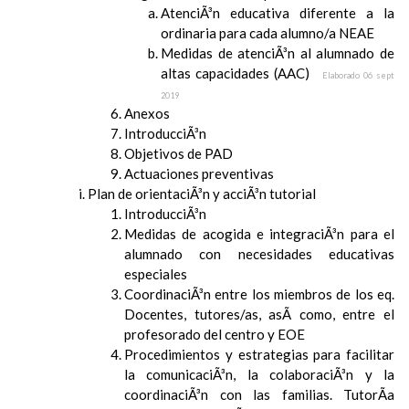
AtenciÃ³n educativa diferente a la
ordinaria para cada alumno/a NEAE
Medidas de atenciÃ³n al alumnado de
altas capacidades (AAC)
Elaborado 06 sept
2019
Anexos
IntroducciÃ³n
Objetivos de PAD
Actuaciones preventivas
Plan de orientaciÃ³n y acciÃ³n tutorial
IntroducciÃ³n
Medidas de acogida e integraciÃ³n para el
alumnado con necesidades educativas
especiales
CoordinaciÃ³n entre los miembros de los eq.
Docentes, tutores/as, asÃ­ como, entre el
profesorado del centro y EOE
Procedimientos y estrategias para facilitar
la comunicaciÃ³n, la colaboraciÃ³n y la
coordinaciÃ³n con las familias. TutorÃ­a