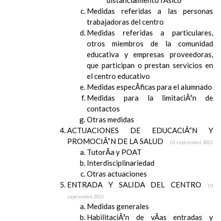
distanciamiento fÃ­sico
Medidas referidas a las personas
trabajadoras del centro
Medidas referidas a particulares,
otros miembros de la comunidad
educativa y empresas proveedoras,
que participan o prestan servicios en
el centro educativo
Medidas especÃ­ficas para el alumnado
Medidas para la limitaciÃ³n de
contactos
Otras medidas
ACTUACIONES DE EDUCACIÃ“N Y
PROMOCIÃ“N DE LA SALUD
01 septiembre 2021
TutorÃ­a y POAT
Interdisciplinariedad
Otras actuaciones
ENTRADA Y SALIDA DEL CENTRO
01
septiembre 2021
Medidas generales
HabilitaciÃ³n de vÃ­as entradas y