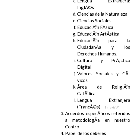
Lengua Extranjera:
InglÃ©s
Ciencias de la Naturaleza
Ciencias Sociales
EducaciÃ³n FÃ­sica
EducaciÃ³n ArtÃ­stica
EducaciÃ³n para la
CiudadanÃ­a y los
Derechos Humanos.
Cultura y PrÃ¡ctica
Digital
Valores Sociales y CÃ­
vicos
Ãrea de ReligiÃ³n
CatÃ³lica
Lengua Extranjera
(FrancÃ©s)
En revisiÃ³n
Acuerdos especÃ­ficos referidos
a metodologÃ­a en nuestro
Centro
Papel de los deberes