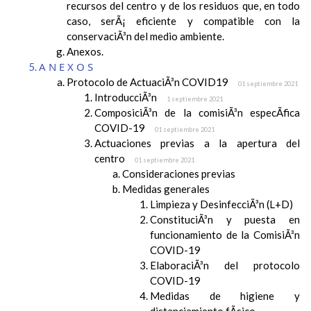
recursos del centro y de los residuos que, en todo
caso, serÃ¡ eficiente y compatible con la
conservaciÃ³n del medio ambiente.
Anexos.
ANEXOS
Protocolo de ActuaciÃ³n COVID19
01 septiembre 2021
IntroducciÃ³n
1 septiembre 2021
ComposiciÃ³n de la comisiÃ³n especÃ­fica
COVID-19
01 septiembre 2021
Actuaciones previas a la apertura del
centro
01 septiembre 2021
Consideraciones previas
Medidas generales
Limpieza y DesinfecciÃ³n (L+D)
ConstituciÃ³n y puesta en
funcionamiento de la ComisiÃ³n
COVID-19
ElaboraciÃ³n del protocolo
COVID-19
Medidas de higiene y