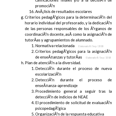
calificaciones finales y/o a la decisiÃ³n de
promociÃ³n
AnÃ¡lisis de resultados escolares
Criterios pedagÃ³gicos para la determinaciÃ³n del
horario individual del profesorado, y la dedicaciÃ³n
de las personas responsables de los Ã³rganos de
coordinaciÃ³n docente, asÃ­ como la asignaciÃ³n de
tutorÃ­as y agrupamientos de alumnado.
Normativa relacionada
Elaborado 8 / Sep / 2018
Criterios pedagÃ³gicos para la asignaciÃ³n
de enseÃ±anzas y tutorÃ­as
Elaborado 8 / Sep / 2018
Plan de atenciÃ³n a la diversidad.
DetecciÃ³n durante el proceso de nueva
escolarizaciÃ³n
DetecciÃ³n durante el proceso de
enseÃ±anza-aprendizaje
Procedimiento general a seguir tras la
detecciÃ³n de indicios de NEAE
El procedimiento de solicitud de evaluaciÃ³n
psicopedagÃ³gica
OrganizaciÃ³n de la respuesta educativa