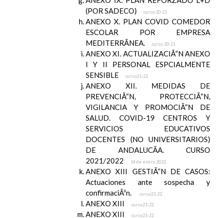
ANEXO IX. PLAN REFORZADO L+D
(POR SADECO)
curso 20-21
ANEXO X. PLAN COVID COMEDOR
ESCOLAR POR EMPRESA
MEDITERRÃNEA.
curso 20-21
ANEXO XI. ACTUALIZACIÃ“N ANEXO
I Y II PERSONAL ESPCIALMENTE
SENSIBLE
curso21-22
ANEXO XII. MEDIDAS DE
PREVENCIÃ“N, PROTECCIÃ“N,
VIGILANCIA Y PROMOCIÃ“N DE
SALUD. COVID-19 CENTROS Y
SERVICIOS EDUCATIVOS
DOCENTES (NO UNIVERSITARIOS)
DE ANDALUCÃA. CURSO
2021/2022
14 de enero 2022
ANEXO XIII GESTIÃ“N DE CASOS:
Actuaciones ante sospecha y
confirmaciÃ³n.
curso21-22
ANEXO XIII
curso21-22
ANEXO XIII
curso21-22