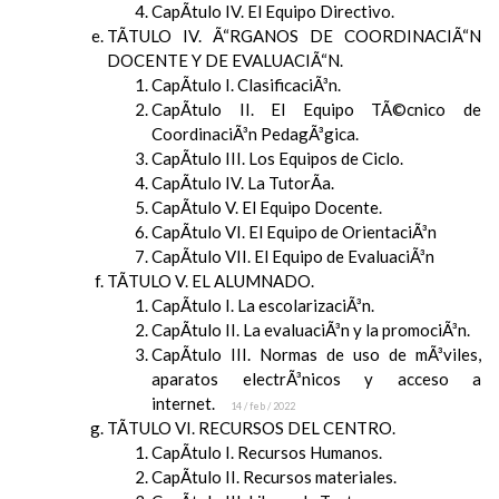
CapÃ­tulo IV. El Equipo Directivo.
TÃTULO IV. Ã“RGANOS DE COORDINACIÃ“N
DOCENTE Y DE EVALUACIÃ“N.
CapÃ­tulo I. ClasificaciÃ³n.
CapÃ­tulo II. El Equipo TÃ©cnico de
CoordinaciÃ³n PedagÃ³gica.
CapÃ­tulo III. Los Equipos de Ciclo.
CapÃ­tulo IV. La TutorÃ­a.
CapÃ­tulo V. El Equipo Docente.
CapÃ­tulo VI. El Equipo de OrientaciÃ³n
CapÃ­tulo VII. El Equipo de EvaluaciÃ³n
TÃTULO V. EL ALUMNADO.
CapÃ­tulo I. La escolarizaciÃ³n.
CapÃ­tulo II. La evaluaciÃ³n y la promociÃ³n.
CapÃ­tulo III. Normas de uso de mÃ³viles,
aparatos electrÃ³nicos y acceso a
internet.
14 / feb / 2022
TÃTULO VI. RECURSOS DEL CENTRO.
CapÃ­tulo I. Recursos Humanos.
CapÃ­tulo II. Recursos materiales.