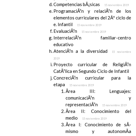
Competencias bÃ¡sicas
15 noviembre 2019
ProgramaciÃ³n y relaciÃ³n de los
elementos curriculares del 2Âº ciclo de
e. Infantil
15 noviembre 2019
EvaluaciÃ³n
15 noviembre 2019
InterrelaciÃ³n familiar-centro
educativo
AtenciÃ³n a la diversidad
15 noviembre
2019
Proyecto curricular de ReligiÃ³n
CatÃ³lica en Segundo Ciclo de Infantil
ConcreciÃ³n curricular para la
etapa
15 noviembre 2019
Ãrea III: Lenguajes:
comunicaciÃ³n y
representaciÃ³n
15 noviembre 2019
Ãrea II: Conocimiento del
medio
15 noviembre 2019
Ãrea I: Conocimiento de sÃ­
mismo y autonomÃ­a