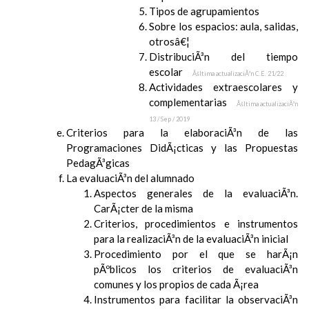
Tipos de agrupamientos
Sobre los espacios: aula, salidas,
otrosâ€¦
DistribuciÃ³n del tiempo
escolar
Ãšltima actualizaciÃ³n C.E. 21/22
Actividades extraescolares y
complementarias
Ãšltima actualizaciÃ³n
13 / Sep / 2019
Criterios para la elaboraciÃ³n de las
Programaciones DidÃ¡cticas y las Propuestas
PedagÃ³gicas
La evaluaciÃ³n del alumnado
Aspectos generales de la evaluaciÃ³n.
CarÃ¡cter de la misma
Criterios, procedimientos e instrumentos
para la realizaciÃ³n de la evaluaciÃ³n inicial
Procedimiento por el que se harÃ¡n
pÃºblicos los criterios de evaluaciÃ³n
comunes y los propios de cada Ã¡rea
Instrumentos para facilitar la observaciÃ³n