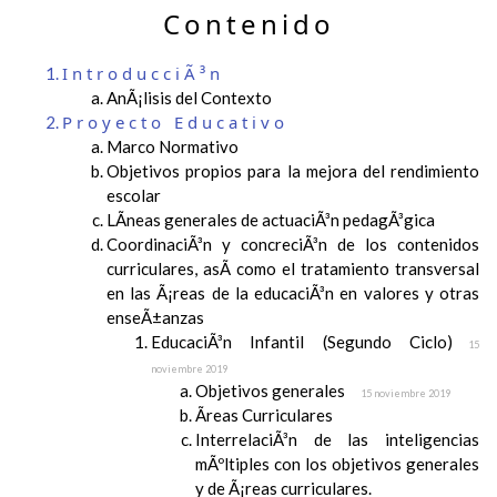
Contenido
IntroducciÃ³n
AnÃ¡lisis del Contexto
Proyecto Educativo
Marco Normativo
Objetivos propios para la mejora del rendimiento
escolar
LÃ­neas generales de actuaciÃ³n pedagÃ³gica
CoordinaciÃ³n y concreciÃ³n de los contenidos
curriculares, asÃ­ como el tratamiento transversal
en las Ã¡reas de la educaciÃ³n en valores y otras
enseÃ±anzas
EducaciÃ³n Infantil (Segundo Ciclo)
15
noviembre 2019
Objetivos generales
15 noviembre 2019
Ãreas Curriculares
InterrelaciÃ³n de las inteligencias
mÃºltiples con los objetivos generales
y de Ã¡reas curriculares.