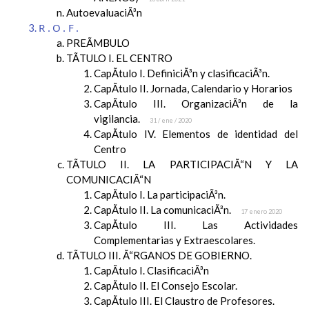
AutoevaluaciÃ³n
R.O.F.
PREÃMBULO
TÃTULO I. EL CENTRO
CapÃ­tulo I. DefiniciÃ³n y clasificaciÃ³n.
CapÃ­tulo II. Jornada, Calendario y Horarios
CapÃ­tulo III. OrganizaciÃ³n de la
vigilancia.
31 / ene / 2020
CapÃ­tulo IV. Elementos de identidad del
Centro
TÃTULO II. LA PARTICIPACIÃ“N Y LA
COMUNICACIÃ“N
CapÃ­tulo I. La participaciÃ³n.
CapÃ­tulo II. La comunicaciÃ³n.
17 enero 2020
CapÃ­tulo III. Las Actividades
Complementarias y Extraescolares.
TÃTULO III. Ã“RGANOS DE GOBIERNO.
CapÃ­tulo I. ClasificaciÃ³n
CapÃ­tulo II. El Consejo Escolar.
CapÃ­tulo III. El Claustro de Profesores.