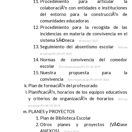
Procedimiento para articular la
colaboraciÃ³n con entidades e instituciones
del entorno para la construcciÃ³n de
comunidades educadoras
Procedimiento para la recogida de las
incidencias en materia de convivencia en el
sistema SÃ©neca
18 octubre 2021
Seguimiento del absentismo escolar
Ãšltima
actualizaciÃ³n 04/ 09/ 2019
Normas de convivencia del comedor
escolar
Ãšltima actualizaciÃ³n 21/ 10/ 2019
Nuestra propuesta para la
convivencia
Ãšltima actualizaciÃ³n 24/ 05/ 2021
Plan de formaciÃ³n del profesorado
PlanificaciÃ³n, horarios de los equipos educativos
y criterios de organizaciÃ³n de horarios
Ãšltima
actualizaciÃ³n 04/ 09/ 2019
PLANES y PROYECTOS
Plan de Biblioteca Escolar
Otros planes y proyectos (VÃ©ase
ANEXOS)
13 abril 2021