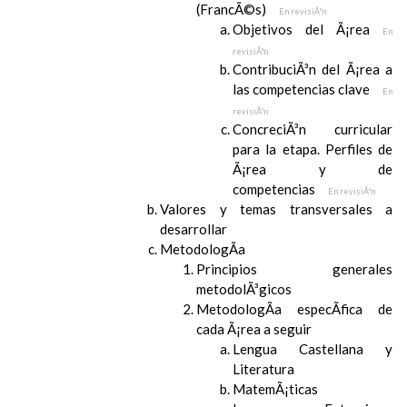
(FrancÃ©s)
En revisiÃ³n
Objetivos del Ã¡rea
En
revisiÃ³n
ContribuciÃ³n del Ã¡rea a
las competencias clave
En
revisiÃ³n
ConcreciÃ³n curricular
para la etapa. Perfiles de
Ã¡rea y de
competencias
En revisiÃ³n
Valores y temas transversales a
desarrollar
MetodologÃ­a
Principios generales
metodolÃ³gicos
MetodologÃ­a especÃ­fica de
cada Ã¡rea a seguir
Lengua Castellana y
Literatura
MatemÃ¡ticas