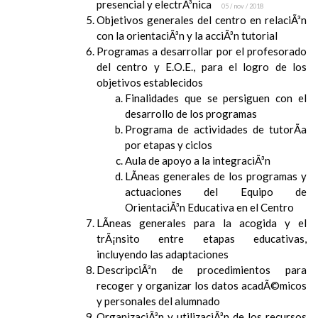
presencial y electrÃ³nica
05 / nov / 2018
Objetivos generales del centro en relaciÃ³n
con la orientaciÃ³n y la acciÃ³n tutorial
Programas a desarrollar por el profesorado
del centro y E.O.E., para el logro de los
objetivos establecidos
Finalidades que se persiguen con el
desarrollo de los programas
Programa de actividades de tutorÃ­a
por etapas y ciclos
Aula de apoyo a la integraciÃ³n
LÃ­neas generales de los programas y
actuaciones del Equipo de
OrientaciÃ³n Educativa en el Centro
LÃ­neas generales para la acogida y el
trÃ¡nsito entre etapas educativas,
incluyendo las adaptaciones
DescripciÃ³n de procedimientos para
recoger y organizar los datos acadÃ©micos
y personales del alumnado
OrganizaciÃ³n y utilizaciÃ³n de los recursos