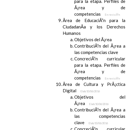
para la etapa. Perfiles de
Ã¡rea y de
competencias
En revisiÃ³n
Ãrea de EducaciÃ³n para la
CiudadanÃ­a y los Derechos
Humanos
Objetivos del Ã¡rea
ContribuciÃ³n del Ã¡rea a
las competencias clave
ConcreciÃ³n curricular
para la etapa. Perfiles de
Ã¡rea y de
competencias
En revisiÃ³n
Ãrea de Cultura y PrÃ¡ctica
Digital
Elab/10/06/2016
Objetivos del
Ã¡rea
Elab/10/06/2016
ContribuciÃ³n del Ã¡rea a
las competencias
clave
Elab/10/06/2016
ConcreciÃ³n curricular