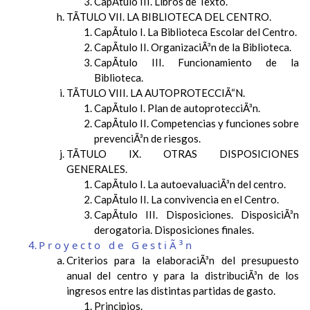
CapÃ­tulo III. Libros de Texto.
TÃTULO VII. LA BIBLIOTECA DEL CENTRO.
CapÃ­tulo I. La Biblioteca Escolar del Centro.
CapÃ­tulo II. OrganizaciÃ³n de la Biblioteca.
CapÃ­tulo III. Funcionamiento de la
Biblioteca.
TÃTULO VIII. LA AUTOPROTECCIÃ“N.
CapÃ­tulo I. Plan de autoprotecciÃ³n.
CapÃ­tulo II. Competencias y funciones sobre
prevenciÃ³n de riesgos.
TÃTULO IX. OTRAS DISPOSICIONES
GENERALES.
CapÃ­tulo I. La autoevaluaciÃ³n del centro.
CapÃ­tulo II. La convivencia en el Centro.
CapÃ­tulo III. Disposiciones. DisposiciÃ³n
derogatoria. Disposiciones finales.
Proyecto de GestiÃ³n
Criterios para la elaboraciÃ³n del presupuesto
anual del centro y para la distribuciÃ³n de los
ingresos entre las distintas partidas de gasto.
Principios.