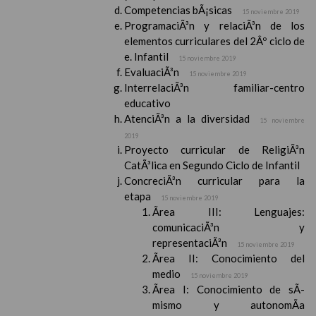
Competencias bÃ¡sicas
15 noviembre 2019
ProgramaciÃ³n y relaciÃ³n de los
elementos curriculares del 2Âº ciclo de
e. Infantil
15 noviembre 2019
EvaluaciÃ³n
15 noviembre 2019
InterrelaciÃ³n familiar-centro
educativo
AtenciÃ³n a la diversidad
15 noviembre
2019
Proyecto curricular de ReligiÃ³n
CatÃ³lica en Segundo Ciclo de Infantil
ConcreciÃ³n curricular para la
etapa
15 noviembre 2019
Ãrea III: Lenguajes:
comunicaciÃ³n y
representaciÃ³n
15 noviembre 2019
Ãrea II: Conocimiento del
medio
15 noviembre 2019
Ãrea I: Conocimiento de sÃ­
mismo y autonomÃ­a