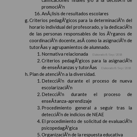
calificaciones finales y/o a la decisiÃ³n de
promociÃ³n
AnÃ¡lisis de resultados escolares
Criterios pedagÃ³gicos para la determinaciÃ³n del
horario individual del profesorado, y la dedicaciÃ³n
de las personas responsables de los Ã³rganos de
coordinaciÃ³n docente, asÃ­ como la asignaciÃ³n de
tutorÃ­as y agrupamientos de alumnado.
Normativa relacionada
Elaborado 8 / Sep / 2018
Criterios pedagÃ³gicos para la asignaciÃ³n
de enseÃ±anzas y tutorÃ­as
Elaborado 8 / Sep / 2018
Plan de atenciÃ³n a la diversidad.
DetecciÃ³n durante el proceso de nueva
escolarizaciÃ³n
DetecciÃ³n durante el proceso de
enseÃ±anza-aprendizaje
Procedimiento general a seguir tras la
detecciÃ³n de indicios de NEAE
El procedimiento de solicitud de evaluaciÃ³n
psicopedagÃ³gica
OrganizaciÃ³n de la respuesta educativa