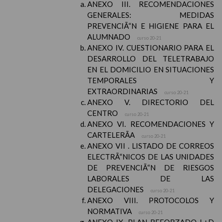
ANEXO III. RECOMENDACIONES
GENERALES: MEDIDAS
PREVENCIÃ“N E HIGIENE PARA EL
ALUMNADO
curso 20-21
ANEXO IV. CUESTIONARIO PARA EL
DESARROLLO DEL TELETRABAJO
EN EL DOMICILIO EN SITUACIONES
TEMPORALES Y
EXTRAORDINARIAS
curso 20-21
ANEXO V. DIRECTORIO DEL
CENTRO
curso 20-21
ANEXO VI. RECOMENDACIONES Y
CARTELERÃA
curso 20-21
ANEXO VII . LISTADO DE CORREOS
ELECTRÃ“NICOS DE LAS UNIDADES
DE PREVENCIÃ“N DE RIESGOS
LABORALES DE LAS
DELEGACIONES
curso 20-21
ANEXO VIII. PROTOCOLOS Y
NORMATIVA
curso 20-21