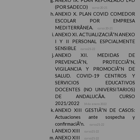
ANEXO IX. PLAN REFORZADO L+D
(POR SADECO)
curso 20-21
ANEXO X. PLAN COVID COMEDOR
ESCOLAR POR EMPRESA
MEDITERRÃNEA.
curso 20-21
ANEXO XI. ACTUALIZACIÃ“N ANEXO
I Y II PERSONAL ESPCIALMENTE
SENSIBLE
curso21-22
ANEXO XII. MEDIDAS DE
PREVENCIÃ“N, PROTECCIÃ“N,
VIGILANCIA Y PROMOCIÃ“N DE
SALUD. COVID-19 CENTROS Y
SERVICIOS EDUCATIVOS
DOCENTES (NO UNIVERSITARIOS)
DE ANDALUCÃA. CURSO
2021/2022
14 de enero 2022
ANEXO XIII GESTIÃ“N DE CASOS:
Actuaciones ante sospecha y
confirmaciÃ³n.
curso21-22
ANEXO XIII
curso21-22
ANEXO XIII
curso21-22