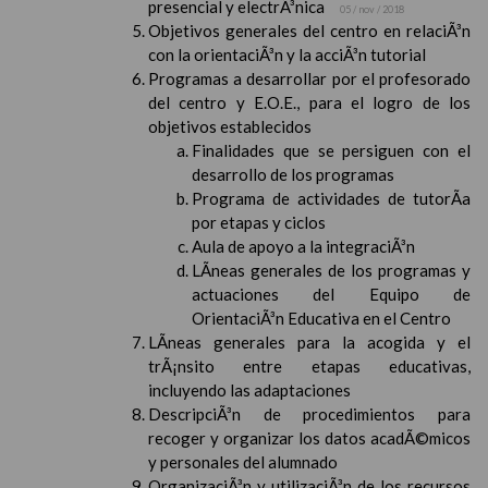
presencial y electrÃ³nica
05 / nov / 2018
Objetivos generales del centro en relaciÃ³n
con la orientaciÃ³n y la acciÃ³n tutorial
Programas a desarrollar por el profesorado
del centro y E.O.E., para el logro de los
objetivos establecidos
Finalidades que se persiguen con el
desarrollo de los programas
Programa de actividades de tutorÃ­a
por etapas y ciclos
Aula de apoyo a la integraciÃ³n
LÃ­neas generales de los programas y
actuaciones del Equipo de
OrientaciÃ³n Educativa en el Centro
LÃ­neas generales para la acogida y el
trÃ¡nsito entre etapas educativas,
incluyendo las adaptaciones
DescripciÃ³n de procedimientos para
recoger y organizar los datos acadÃ©micos
y personales del alumnado
OrganizaciÃ³n y utilizaciÃ³n de los recursos