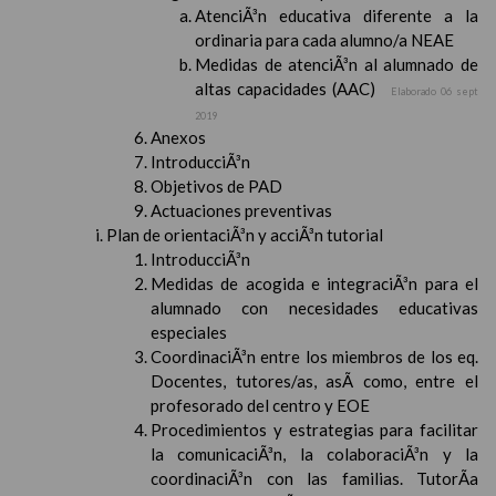
AtenciÃ³n educativa diferente a la
ordinaria para cada alumno/a NEAE
Medidas de atenciÃ³n al alumnado de
altas capacidades (AAC)
Elaborado 06 sept
2019
Anexos
IntroducciÃ³n
Objetivos de PAD
Actuaciones preventivas
Plan de orientaciÃ³n y acciÃ³n tutorial
IntroducciÃ³n
Medidas de acogida e integraciÃ³n para el
alumnado con necesidades educativas
especiales
CoordinaciÃ³n entre los miembros de los eq.
Docentes, tutores/as, asÃ­ como, entre el
profesorado del centro y EOE
Procedimientos y estrategias para facilitar
la comunicaciÃ³n, la colaboraciÃ³n y la
coordinaciÃ³n con las familias. TutorÃ­a