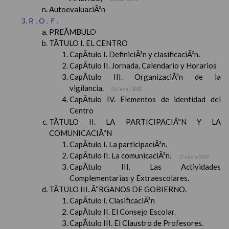
AutoevaluaciÃ³n
R.O.F.
PREÃMBULO
TÃTULO I. EL CENTRO
CapÃ­tulo I. DefiniciÃ³n y clasificaciÃ³n.
CapÃ­tulo II. Jornada, Calendario y Horarios
CapÃ­tulo III. OrganizaciÃ³n de la
vigilancia.
31 / ene / 2020
CapÃ­tulo IV. Elementos de identidad del
Centro
TÃTULO II. LA PARTICIPACIÃ“N Y LA
COMUNICACIÃ“N
CapÃ­tulo I. La participaciÃ³n.
CapÃ­tulo II. La comunicaciÃ³n.
17 enero 2020
CapÃ­tulo III. Las Actividades
Complementarias y Extraescolares.
TÃTULO III. Ã“RGANOS DE GOBIERNO.
CapÃ­tulo I. ClasificaciÃ³n
CapÃ­tulo II. El Consejo Escolar.
CapÃ­tulo III. El Claustro de Profesores.