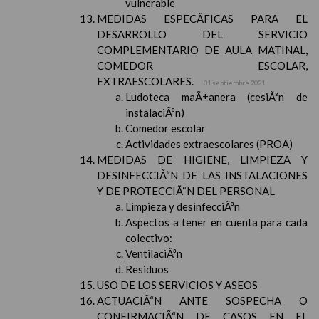
vulnerable
MEDIDAS ESPECÃFICAS PARA EL
DESARROLLO DEL SERVICIO
COMPLEMENTARIO DE AULA MATINAL,
COMEDOR ESCOLAR,
EXTRAESCOLARES.
01 septiembre 2021
Ludoteca maÃ±anera (cesiÃ³n de
instalaciÃ³n)
Comedor escolar
Actividades extraescolares (PROA)
MEDIDAS DE HIGIENE, LIMPIEZA Y
DESINFECCIÃ“N DE LAS INSTALACIONES
Y DE PROTECCIÃ“N DEL PERSONAL
Limpieza y desinfecciÃ³n
Aspectos a tener en cuenta para cada
colectivo:
VentilaciÃ³n
Residuos
USO DE LOS SERVICIOS Y ASEOS
ACTUACIÃ“N ANTE SOSPECHA O
CONFIRMACIÃ“N DE CASOS EN EL