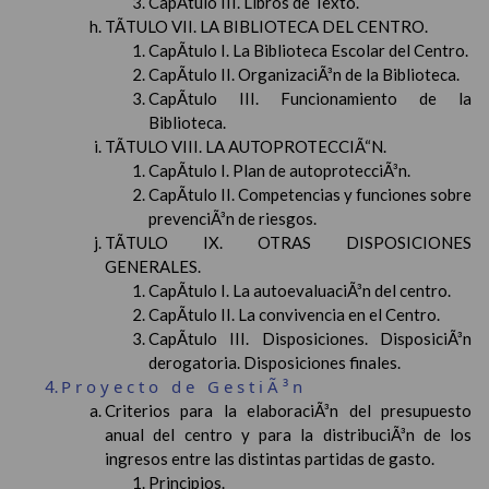
CapÃ­tulo III. Libros de Texto.
TÃTULO VII. LA BIBLIOTECA DEL CENTRO.
CapÃ­tulo I. La Biblioteca Escolar del Centro.
CapÃ­tulo II. OrganizaciÃ³n de la Biblioteca.
CapÃ­tulo III. Funcionamiento de la
Biblioteca.
TÃTULO VIII. LA AUTOPROTECCIÃ“N.
CapÃ­tulo I. Plan de autoprotecciÃ³n.
CapÃ­tulo II. Competencias y funciones sobre
prevenciÃ³n de riesgos.
TÃTULO IX. OTRAS DISPOSICIONES
GENERALES.
CapÃ­tulo I. La autoevaluaciÃ³n del centro.
CapÃ­tulo II. La convivencia en el Centro.
CapÃ­tulo III. Disposiciones. DisposiciÃ³n
derogatoria. Disposiciones finales.
Proyecto de GestiÃ³n
Criterios para la elaboraciÃ³n del presupuesto
anual del centro y para la distribuciÃ³n de los
ingresos entre las distintas partidas de gasto.
Principios.