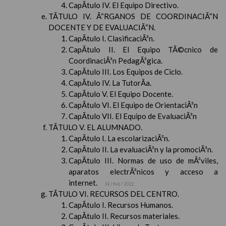
CapÃ­tulo IV. El Equipo Directivo.
TÃTULO IV. Ã“RGANOS DE COORDINACIÃ“N
DOCENTE Y DE EVALUACIÃ“N.
CapÃ­tulo I. ClasificaciÃ³n.
CapÃ­tulo II. El Equipo TÃ©cnico de
CoordinaciÃ³n PedagÃ³gica.
CapÃ­tulo III. Los Equipos de Ciclo.
CapÃ­tulo IV. La TutorÃ­a.
CapÃ­tulo V. El Equipo Docente.
CapÃ­tulo VI. El Equipo de OrientaciÃ³n
CapÃ­tulo VII. El Equipo de EvaluaciÃ³n
TÃTULO V. EL ALUMNADO.
CapÃ­tulo I. La escolarizaciÃ³n.
CapÃ­tulo II. La evaluaciÃ³n y la promociÃ³n.
CapÃ­tulo III. Normas de uso de mÃ³viles,
aparatos electrÃ³nicos y acceso a
internet.
14 / feb / 2022
TÃTULO VI. RECURSOS DEL CENTRO.
CapÃ­tulo I. Recursos Humanos.
CapÃ­tulo II. Recursos materiales.