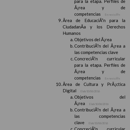
para la etapa. Perfiles de
Ã¡rea y de
competencias
En revisiÃ³n
Ãrea de EducaciÃ³n para la
CiudadanÃ­a y los Derechos
Humanos
Objetivos del Ã¡rea
ContribuciÃ³n del Ã¡rea a
las competencias clave
ConcreciÃ³n curricular
para la etapa. Perfiles de
Ã¡rea y de
competencias
En revisiÃ³n
Ãrea de Cultura y PrÃ¡ctica
Digital
Elab/10/06/2016
Objetivos del
Ã¡rea
Elab/10/06/2016
ContribuciÃ³n del Ã¡rea a
las competencias
clave
Elab/10/06/2016
ConcreciÃ³n curricular