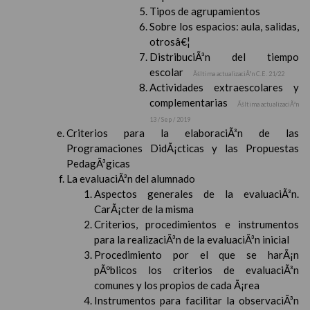
Tipos de agrupamientos
Sobre los espacios: aula, salidas,
otrosâ€¦
DistribuciÃ³n del tiempo
escolar
Ãšltima actualizaciÃ³n C.E. 21/22
Actividades extraescolares y
complementarias
Ãšltima actualizaciÃ³n
13 / Sep / 2019
Criterios para la elaboraciÃ³n de las
Programaciones DidÃ¡cticas y las Propuestas
PedagÃ³gicas
La evaluaciÃ³n del alumnado
Aspectos generales de la evaluaciÃ³n.
CarÃ¡cter de la misma
Criterios, procedimientos e instrumentos
para la realizaciÃ³n de la evaluaciÃ³n inicial
Procedimiento por el que se harÃ¡n
pÃºblicos los criterios de evaluaciÃ³n
comunes y los propios de cada Ã¡rea
Instrumentos para facilitar la observaciÃ³n