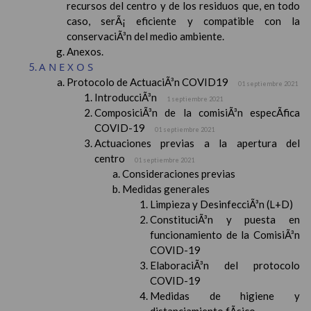
recursos del centro y de los residuos que, en todo
caso, serÃ¡ eficiente y compatible con la
conservaciÃ³n del medio ambiente.
Anexos.
ANEXOS
Protocolo de ActuaciÃ³n COVID19
01 septiembre 2021
IntroducciÃ³n
1 septiembre 2021
ComposiciÃ³n de la comisiÃ³n especÃ­fica
COVID-19
01 septiembre 2021
Actuaciones previas a la apertura del
centro
01 septiembre 2021
Consideraciones previas
Medidas generales
Limpieza y DesinfecciÃ³n (L+D)
ConstituciÃ³n y puesta en
funcionamiento de la ComisiÃ³n
COVID-19
ElaboraciÃ³n del protocolo
COVID-19
Medidas de higiene y