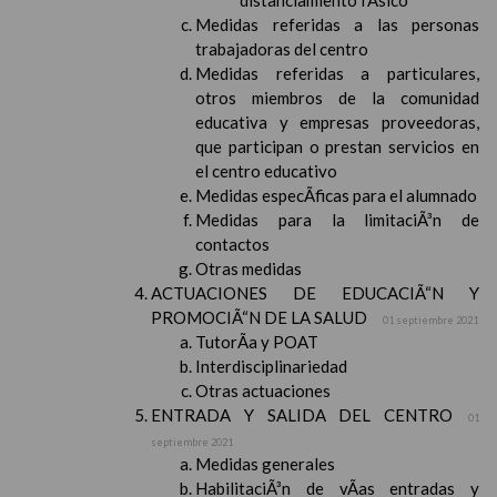
distanciamiento fÃ­sico
Medidas referidas a las personas
trabajadoras del centro
Medidas referidas a particulares,
otros miembros de la comunidad
educativa y empresas proveedoras,
que participan o prestan servicios en
el centro educativo
Medidas especÃ­ficas para el alumnado
Medidas para la limitaciÃ³n de
contactos
Otras medidas
ACTUACIONES DE EDUCACIÃ“N Y
PROMOCIÃ“N DE LA SALUD
01 septiembre 2021
TutorÃ­a y POAT
Interdisciplinariedad
Otras actuaciones
ENTRADA Y SALIDA DEL CENTRO
01
septiembre 2021
Medidas generales
HabilitaciÃ³n de vÃ­as entradas y