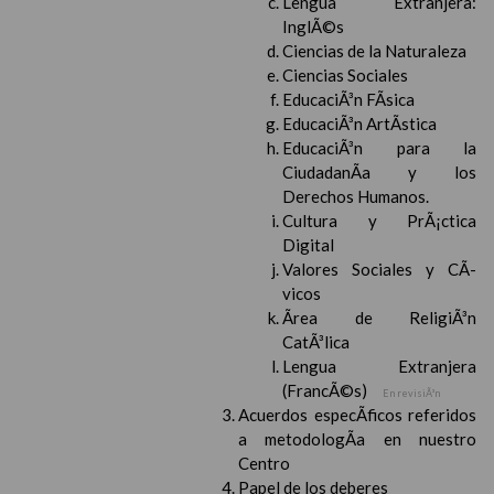
Lengua Extranjera:
InglÃ©s
Ciencias de la Naturaleza
Ciencias Sociales
EducaciÃ³n FÃ­sica
EducaciÃ³n ArtÃ­stica
EducaciÃ³n para la
CiudadanÃ­a y los
Derechos Humanos.
Cultura y PrÃ¡ctica
Digital
Valores Sociales y CÃ­
vicos
Ãrea de ReligiÃ³n
CatÃ³lica
Lengua Extranjera
(FrancÃ©s)
En revisiÃ³n
Acuerdos especÃ­ficos referidos
a metodologÃ­a en nuestro
Centro
Papel de los deberes