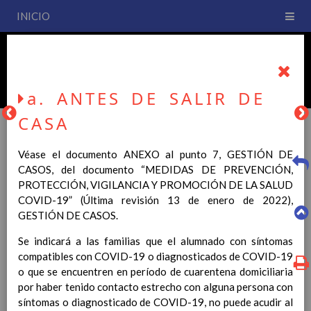
INICIO
PLAN DE CENTRO
CEIP San Fernando
a. ANTES DE SALIR DE
CASA
Véase el documento
ANEXO al punto 7, GESTIÓN DE
PLAN DE CENTRO
CASOS, del documento “MEDIDAS DE PREVENCIÓN,
PROTECCIÓN, VIGILANCIA Y PROMOCIÓN DE LA SALUD
COVID-19” (Última revisión 13 de enero de 2022),
La entrada en vigor del Real Decreto 126/2014, de 28 de
GESTIÓN DE CASOS.
febrero, por el que se establece el currículo básico de la
Educación Primaria, se ha hecho necesario la revisión y
Se indicará a las familias que el alumnado con síntomas
adecuación de nuestro Plan de Centro a esta normativa, el cual
compatibles con COVID-19 o diagnosticados de COVID-19
usted podrá consultar desde este sitio web.
o que se encuentren en período de cuarentena domiciliaria
por haber tenido contacto estrecho con alguna persona con
Esperamos que sea de su interés.
síntomas o diagnosticado de COVID-19, no puede acudir al