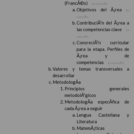
(FrancÃ©s)
En revisiÃ³n
Objetivos del Ã¡rea
En
revisiÃ³n
ContribuciÃ³n del Ã¡rea a
las competencias clave
En
revisiÃ³n
ConcreciÃ³n curricular
para la etapa. Perfiles de
Ã¡rea y de
competencias
En revisiÃ³n
Valores y temas transversales a
desarrollar
MetodologÃ­a
Principios generales
metodolÃ³gicos
MetodologÃ­a especÃ­fica de
cada Ã¡rea a seguir
Lengua Castellana y
Literatura
MatemÃ¡ticas