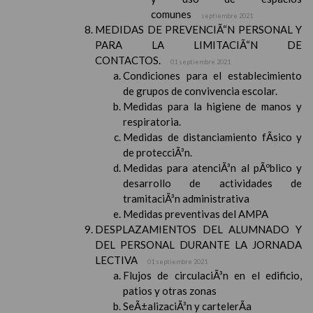
comunes
septiembre 2021
MEDIDAS DE PREVENCIÃ“N PERSONAL Y
PARA LA LIMITACIÃ“N DE
CONTACTOS.
01 septiembre 2021
Condiciones para el establecimiento
de grupos de convivencia escolar.
Medidas para la higiene de manos y
respiratoria.
Medidas de distanciamiento fÃ­sico y
de protecciÃ³n.
Medidas para atenciÃ³n al pÃºblico y
desarrollo de actividades de
tramitaciÃ³n administrativa
Medidas preventivas del AMPA
DESPLAZAMIENTOS DEL ALUMNADO Y
DEL PERSONAL DURANTE LA JORNADA
LECTIVA
01 septiembre 2021
Flujos de circulaciÃ³n en el edificio,
patios y otras zonas
SeÃ±alizaciÃ³n y cartelerÃ­a