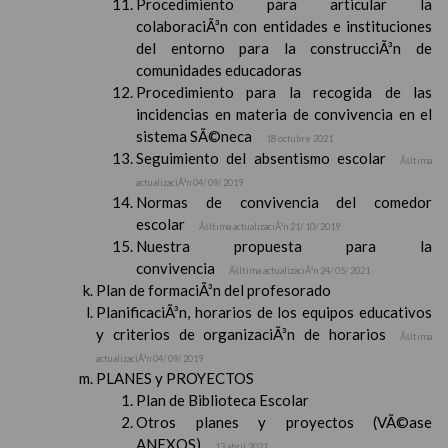
Procedimiento para articular la
colaboraciÃ³n con entidades e instituciones
del entorno para la construcciÃ³n de
comunidades educadoras
Procedimiento para la recogida de las
incidencias en materia de convivencia en el
sistema SÃ©neca
18 octubre 2021
Seguimiento del absentismo escolar
Ãšltima
actualizaciÃ³n 04/ 09/ 2019
Normas de convivencia del comedor
escolar
Ãšltima actualizaciÃ³n 21/ 10/ 2019
Nuestra propuesta para la
convivencia
Ãšltima actualizaciÃ³n 24/ 05/ 2021
Plan de formaciÃ³n del profesorado
PlanificaciÃ³n, horarios de los equipos educativos
y criterios de organizaciÃ³n de horarios
Ãšltima
actualizaciÃ³n 04/ 09/ 2019
PLANES y PROYECTOS
Plan de Biblioteca Escolar
Otros planes y proyectos (VÃ©ase
ANEXOS)
13 abril 2021