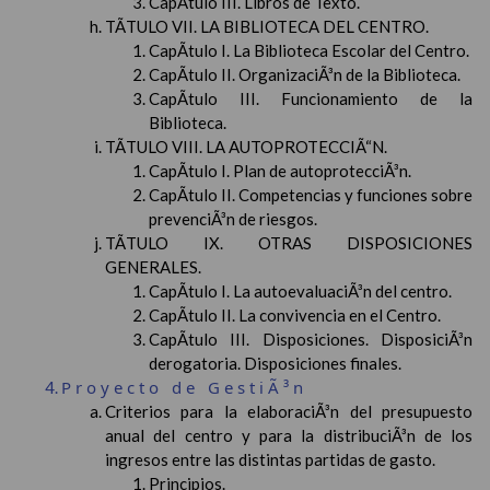
CapÃ­tulo III. Libros de Texto.
TÃTULO VII. LA BIBLIOTECA DEL CENTRO.
CapÃ­tulo I. La Biblioteca Escolar del Centro.
CapÃ­tulo II. OrganizaciÃ³n de la Biblioteca.
CapÃ­tulo III. Funcionamiento de la
Biblioteca.
TÃTULO VIII. LA AUTOPROTECCIÃ“N.
CapÃ­tulo I. Plan de autoprotecciÃ³n.
CapÃ­tulo II. Competencias y funciones sobre
prevenciÃ³n de riesgos.
TÃTULO IX. OTRAS DISPOSICIONES
GENERALES.
CapÃ­tulo I. La autoevaluaciÃ³n del centro.
CapÃ­tulo II. La convivencia en el Centro.
CapÃ­tulo III. Disposiciones. DisposiciÃ³n
derogatoria. Disposiciones finales.
Proyecto de GestiÃ³n
Criterios para la elaboraciÃ³n del presupuesto
anual del centro y para la distribuciÃ³n de los
ingresos entre las distintas partidas de gasto.
Principios.