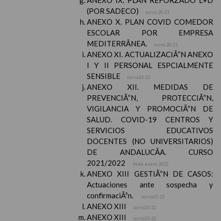
ANEXO IX. PLAN REFORZADO L+D
(POR SADECO)
curso 20-21
ANEXO X. PLAN COVID COMEDOR
ESCOLAR POR EMPRESA
MEDITERRÃNEA.
curso 20-21
ANEXO XI. ACTUALIZACIÃ“N ANEXO
I Y II PERSONAL ESPCIALMENTE
SENSIBLE
curso21-22
ANEXO XII. MEDIDAS DE
PREVENCIÃ“N, PROTECCIÃ“N,
VIGILANCIA Y PROMOCIÃ“N DE
SALUD. COVID-19 CENTROS Y
SERVICIOS EDUCATIVOS
DOCENTES (NO UNIVERSITARIOS)
DE ANDALUCÃA. CURSO
2021/2022
14 de enero 2022
ANEXO XIII GESTIÃ“N DE CASOS:
Actuaciones ante sospecha y
confirmaciÃ³n.
curso21-22
ANEXO XIII
curso21-22
ANEXO XIII
curso21-22