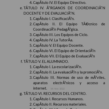
CapÃ­tulo IV. El Equipo Directivo.
TÃTULO IV. Ã“RGANOS DE COORDINACIÃ“N
DOCENTE Y DE EVALUACIÃ“N.
CapÃ­tulo I. ClasificaciÃ³n.
CapÃ­tulo II. El Equipo TÃ©cnico de
CoordinaciÃ³n PedagÃ³gica.
CapÃ­tulo III. Los Equipos de Ciclo.
CapÃ­tulo IV. La TutorÃ­a.
CapÃ­tulo V. El Equipo Docente.
CapÃ­tulo VI. El Equipo de OrientaciÃ³n
CapÃ­tulo VII. El Equipo de EvaluaciÃ³n
TÃTULO V. EL ALUMNADO.
CapÃ­tulo I. La escolarizaciÃ³n.
CapÃ­tulo II. La evaluaciÃ³n y la promociÃ³n.
CapÃ­tulo III. Normas de uso de mÃ³viles,
aparatos electrÃ³nicos y acceso a
internet.
14 / feb / 2022
TÃTULO VI. RECURSOS DEL CENTRO.
CapÃ­tulo I. Recursos Humanos.
CapÃ­tulo II. Recursos materiales.