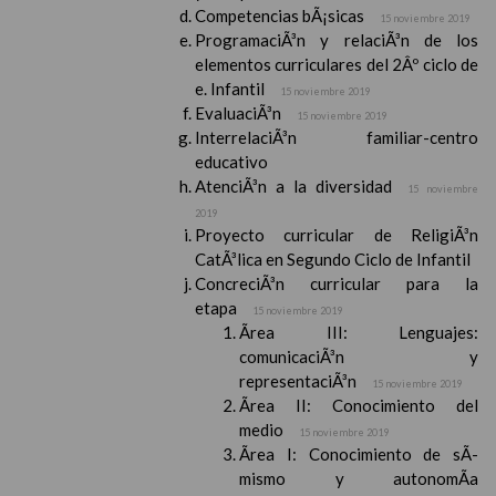
Competencias bÃ¡sicas
15 noviembre 2019
ProgramaciÃ³n y relaciÃ³n de los
elementos curriculares del 2Âº ciclo de
e. Infantil
15 noviembre 2019
EvaluaciÃ³n
15 noviembre 2019
InterrelaciÃ³n familiar-centro
educativo
AtenciÃ³n a la diversidad
15 noviembre
2019
Proyecto curricular de ReligiÃ³n
CatÃ³lica en Segundo Ciclo de Infantil
ConcreciÃ³n curricular para la
etapa
15 noviembre 2019
Ãrea III: Lenguajes:
comunicaciÃ³n y
representaciÃ³n
15 noviembre 2019
Ãrea II: Conocimiento del
medio
15 noviembre 2019
Ãrea I: Conocimiento de sÃ­
mismo y autonomÃ­a