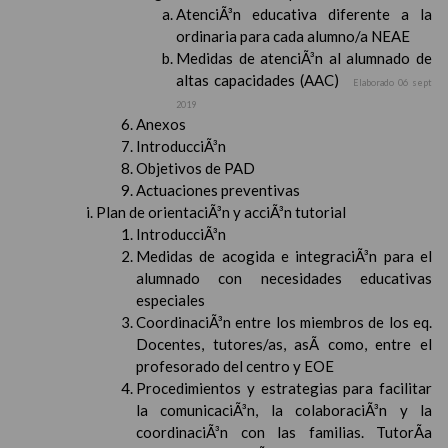
AtenciÃ³n educativa diferente a la
ordinaria para cada alumno/a NEAE
Medidas de atenciÃ³n al alumnado de
altas capacidades (AAC)
Elaborado 06 sept
2019
Anexos
IntroducciÃ³n
Objetivos de PAD
Actuaciones preventivas
Plan de orientaciÃ³n y acciÃ³n tutorial
IntroducciÃ³n
Medidas de acogida e integraciÃ³n para el
alumnado con necesidades educativas
especiales
CoordinaciÃ³n entre los miembros de los eq.
Docentes, tutores/as, asÃ­ como, entre el
profesorado del centro y EOE
Procedimientos y estrategias para facilitar
la comunicaciÃ³n, la colaboraciÃ³n y la
coordinaciÃ³n con las familias. TutorÃ­a