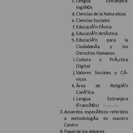
Lengua Extranjera:
InglÃ©s
Ciencias de la Naturaleza
Ciencias Sociales
EducaciÃ³n FÃ­sica
EducaciÃ³n ArtÃ­stica
EducaciÃ³n para la
CiudadanÃ­a y los
Derechos Humanos.
Cultura y PrÃ¡ctica
Digital
Valores Sociales y CÃ­
vicos
Ãrea de ReligiÃ³n
CatÃ³lica
Lengua Extranjera
(FrancÃ©s)
En revisiÃ³n
Acuerdos especÃ­ficos referidos
a metodologÃ­a en nuestro
Centro
Papel de los deberes