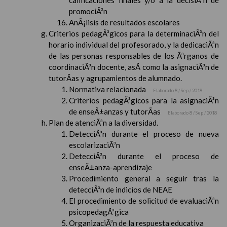
calificaciones finales y/o a la decisiÃ³n de
promociÃ³n
AnÃ¡lisis de resultados escolares
Criterios pedagÃ³gicos para la determinaciÃ³n del
horario individual del profesorado, y la dedicaciÃ³n
de las personas responsables de los Ã³rganos de
coordinaciÃ³n docente, asÃ­ como la asignaciÃ³n de
tutorÃ­as y agrupamientos de alumnado.
Normativa relacionada
Elaborado 8 / Sep / 2018
Criterios pedagÃ³gicos para la asignaciÃ³n
de enseÃ±anzas y tutorÃ­as
Elaborado 8 / Sep / 2018
Plan de atenciÃ³n a la diversidad.
DetecciÃ³n durante el proceso de nueva
escolarizaciÃ³n
DetecciÃ³n durante el proceso de
enseÃ±anza-aprendizaje
Procedimiento general a seguir tras la
detecciÃ³n de indicios de NEAE
El procedimiento de solicitud de evaluaciÃ³n
psicopedagÃ³gica
OrganizaciÃ³n de la respuesta educativa