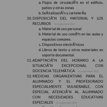
Flujos de circulaciÃ³n en el edificio,
patios y otras zonas
SeÃ±alizaciÃ³n y cartelerÃ­a
DISPOSICIÃ“N DEL MATERIAL Y LOS
RECURSOS
01 septiembre 2021
Material de uso personal
Material de uso comÃºn en las aulas y
espacios comunes.
Dispositivos electrÃ³nicos
Libros de texto y otros materiales en
soporte documental.
ADAPTACIÃ“N DEL HORARIO A LA
SITUACIÃ“N EXCEPCIONAL CON
DOCENCIA TELEMÃTICA
01 septiembre 2021
MEDIDAS ORGANIZATIVAS PARA EL
ALUMNADO Y EL PROFESORADO
ESPECIALMENTE VULNERABLE, CON
ESPECIAL ATENCIÃ“N AL ALUMNADO
CON NECESIDADES EDUCATIVAS
ESPECIALES
01 septiembre 2021