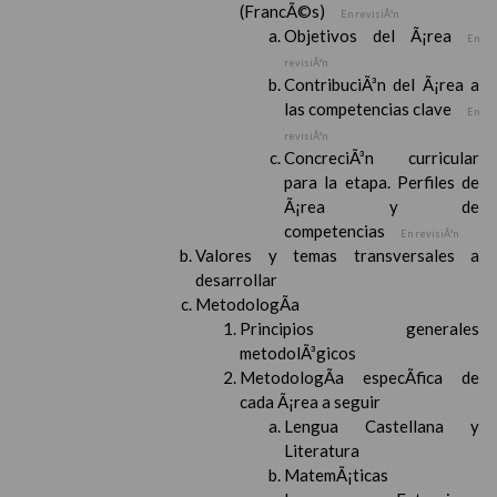
(FrancÃ©s)
En revisiÃ³n
Objetivos del Ã¡rea
En
revisiÃ³n
ContribuciÃ³n del Ã¡rea a
las competencias clave
En
revisiÃ³n
ConcreciÃ³n curricular
para la etapa. Perfiles de
Ã¡rea y de
competencias
En revisiÃ³n
Valores y temas transversales a
desarrollar
MetodologÃ­a
Principios generales
metodolÃ³gicos
MetodologÃ­a especÃ­fica de
cada Ã¡rea a seguir
Lengua Castellana y
Literatura
MatemÃ¡ticas