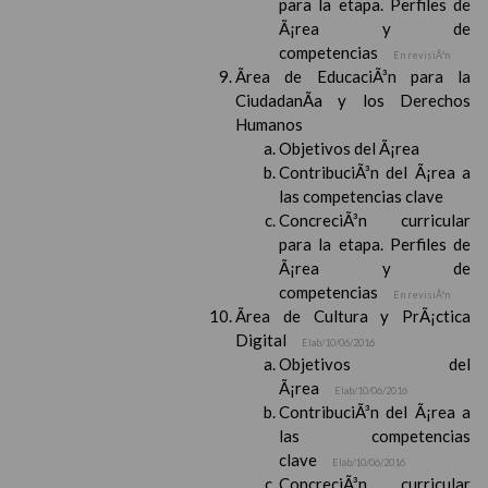
para la etapa. Perfiles de
Ã¡rea y de
competencias
En revisiÃ³n
Ãrea de EducaciÃ³n para la
CiudadanÃ­a y los Derechos
Humanos
Objetivos del Ã¡rea
ContribuciÃ³n del Ã¡rea a
las competencias clave
ConcreciÃ³n curricular
para la etapa. Perfiles de
Ã¡rea y de
competencias
En revisiÃ³n
Ãrea de Cultura y PrÃ¡ctica
Digital
Elab/10/06/2016
Objetivos del
Ã¡rea
Elab/10/06/2016
ContribuciÃ³n del Ã¡rea a
las competencias
clave
Elab/10/06/2016
ConcreciÃ³n curricular