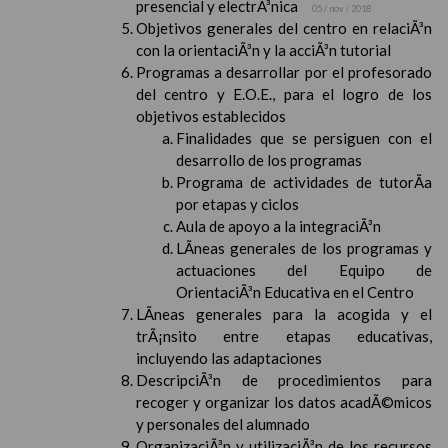
presencial y electrÃ³nica
05 / nov / 2018
Objetivos generales del centro en relaciÃ³n
con la orientaciÃ³n y la acciÃ³n tutorial
Programas a desarrollar por el profesorado
del centro y E.O.E., para el logro de los
objetivos establecidos
Finalidades que se persiguen con el
desarrollo de los programas
Programa de actividades de tutorÃ­a
por etapas y ciclos
Aula de apoyo a la integraciÃ³n
LÃ­neas generales de los programas y
actuaciones del Equipo de
OrientaciÃ³n Educativa en el Centro
LÃ­neas generales para la acogida y el
trÃ¡nsito entre etapas educativas,
incluyendo las adaptaciones
DescripciÃ³n de procedimientos para
recoger y organizar los datos acadÃ©micos
y personales del alumnado
OrganizaciÃ³n y utilizaciÃ³n de los recursos