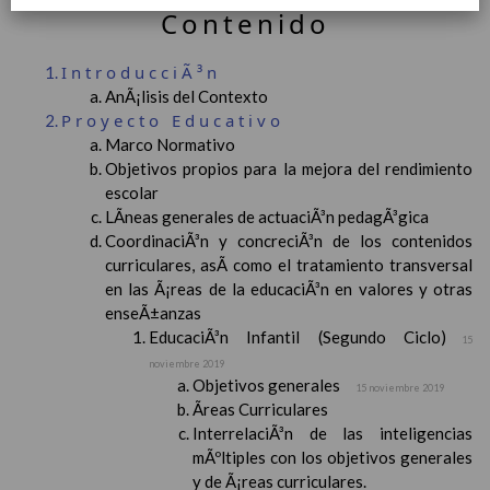
Contenido
IntroducciÃ³n
AnÃ¡lisis del Contexto
Proyecto Educativo
Marco Normativo
Objetivos propios para la mejora del rendimiento
escolar
LÃ­neas generales de actuaciÃ³n pedagÃ³gica
CoordinaciÃ³n y concreciÃ³n de los contenidos
curriculares, asÃ­ como el tratamiento transversal
en las Ã¡reas de la educaciÃ³n en valores y otras
enseÃ±anzas
EducaciÃ³n Infantil (Segundo Ciclo)
15
noviembre 2019
Objetivos generales
15 noviembre 2019
Ãreas Curriculares
InterrelaciÃ³n de las inteligencias
mÃºltiples con los objetivos generales
y de Ã¡reas curriculares.