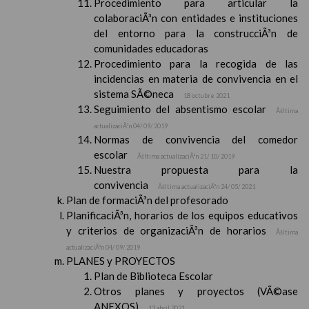
Procedimiento para articular la
colaboraciÃ³n con entidades e instituciones
del entorno para la construcciÃ³n de
comunidades educadoras
Procedimiento para la recogida de las
incidencias en materia de convivencia en el
sistema SÃ©neca
18 octubre 2021
Seguimiento del absentismo escolar
Ãšltima
actualizaciÃ³n 04/ 09/ 2019
Normas de convivencia del comedor
escolar
Ãšltima actualizaciÃ³n 21/ 10/ 2019
Nuestra propuesta para la
convivencia
Ãšltima actualizaciÃ³n 24/ 05/ 2021
Plan de formaciÃ³n del profesorado
PlanificaciÃ³n, horarios de los equipos educativos
y criterios de organizaciÃ³n de horarios
Ãšltima
actualizaciÃ³n 04/ 09/ 2019
PLANES y PROYECTOS
Plan de Biblioteca Escolar
Otros planes y proyectos (VÃ©ase
ANEXOS)
13 abril 2021