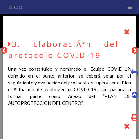
INICIO
PLAN DE CENTRO
CEIP San Fernando
3. ElaboraciÃ³n del
protocolo COVID-19
Una vez constituido y nombrado el Equipo COVID-19,
PLAN DE CENTRO
definido en el punto anterior, se deberá velar por el
seguimiento y evaluación del protocolo, y supervisar el Plan
d Actuación de contingencia COVID-19, que pasaría a
La entrada en vigor del Real Decreto 126/2014, de 28 de
formar parte como Anexo del “PLAN DE
febrero, por el que se establece el currículo básico de la
AUTOPROTECCIÓN DEL CENTRO”.
Educación Primaria, se ha hecho necesario la revisión y
adecuación de nuestro Plan de Centro a esta normativa, el cual
usted podrá consultar desde este sitio web.
Esperamos que sea de su interés.