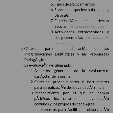
Tipos de agrupamientos
Sobre los espacios: aula, salidas,
otrosâ€¦
DistribuciÃ³n del tiempo
escolar
Ãšltima actualizaciÃ³n C.E. 21/22
Actividades extraescolares y
complementarias
Ãšltima actualizaciÃ³n
13 / Sep / 2019
Criterios para la elaboraciÃ³n de las
Programaciones DidÃ¡cticas y las Propuestas
PedagÃ³gicas
La evaluaciÃ³n del alumnado
Aspectos generales de la evaluaciÃ³n.
CarÃ¡cter de la misma
Criterios, procedimientos e instrumentos
para la realizaciÃ³n de la evaluaciÃ³n inicial
Procedimiento por el que se harÃ¡n
pÃºblicos los criterios de evaluaciÃ³n
comunes y los propios de cada Ã¡rea
Instrumentos para facilitar la observaciÃ³n