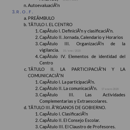
AutoevaluaciÃ³n
R.O.F.
PREÃMBULO
TÃTULO I. EL CENTRO
CapÃ­tulo I. DefiniciÃ³n y clasificaciÃ³n.
CapÃ­tulo II. Jornada, Calendario y Horarios
CapÃ­tulo III. OrganizaciÃ³n de la
vigilancia.
31 / ene / 2020
CapÃ­tulo IV. Elementos de identidad del
Centro
TÃTULO II. LA PARTICIPACIÃ“N Y LA
COMUNICACIÃ“N
CapÃ­tulo I. La participaciÃ³n.
CapÃ­tulo II. La comunicaciÃ³n.
17 enero 2020
CapÃ­tulo III. Las Actividades
Complementarias y Extraescolares.
TÃTULO III. Ã“RGANOS DE GOBIERNO.
CapÃ­tulo I. ClasificaciÃ³n
CapÃ­tulo II. El Consejo Escolar.
CapÃ­tulo III. El Claustro de Profesores.