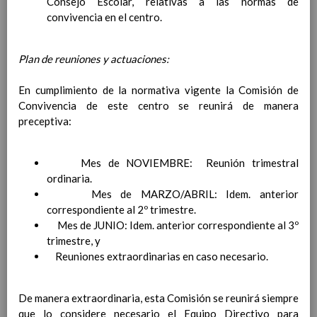
Consejo Escolar, relativas a las normas de
personal
15 noviembre 2019
convivencia en el centro.
MetodologÃ­a
15 noviembre 2019
Recursos
15 noviembre 2019
EducaciÃ³n Primaria
Plan de reuniones y actuaciones:
CoordinaciÃ³n y concreciÃ³n curricular
Objetivos de la etapa
En cumplimiento de la normativa vigente la Comisión de
Ãrea de Lengua Castellana y
Convivencia de este centro se reunirá de manera
Literatura
preceptiva:
Objetivos del Ã¡rea
ContribuciÃ³n del Ã¡rea a
las competencias clave
Mes de NOVIEMBRE: Reunión trimestral
ConcreciÃ³n curricular
ordinaria.
para la etapa. Perfiles de
Mes de MARZO/ABRIL: Idem. anterior
Ã¡rea y de
correspondiente al 2º trimestre.
competencias
Mes de JUNIO: Idem. anterior correspondiente al 3º
En revisiÃ³n
Ãrea de MatemÃ¡ticas
trimestre, y
Objetivos del Ã¡rea
Reuniones extraordinarias en caso necesario.
ContribuciÃ³n del Ã¡rea a
las competencias clave
De manera extraordinaria, esta Comisión se reunirá siempre
ConcreciÃ³n curricular
que lo considere necesario el Equipo Directivo para
para la etapa. Perfiles de