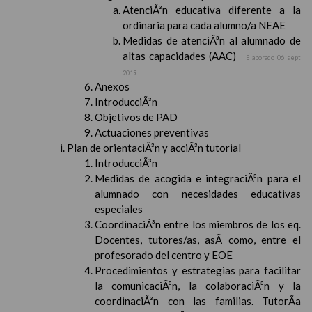
AtenciÃ³n educativa diferente a la
ordinaria para cada alumno/a NEAE
Medidas de atenciÃ³n al alumnado de
altas capacidades (AAC)
Elaborado 06 sept
2019
Anexos
IntroducciÃ³n
Objetivos de PAD
Actuaciones preventivas
Plan de orientaciÃ³n y acciÃ³n tutorial
IntroducciÃ³n
Medidas de acogida e integraciÃ³n para el
alumnado con necesidades educativas
especiales
CoordinaciÃ³n entre los miembros de los eq.
Docentes, tutores/as, asÃ­ como, entre el
profesorado del centro y EOE
Procedimientos y estrategias para facilitar
la comunicaciÃ³n, la colaboraciÃ³n y la
coordinaciÃ³n con las familias. TutorÃ­a