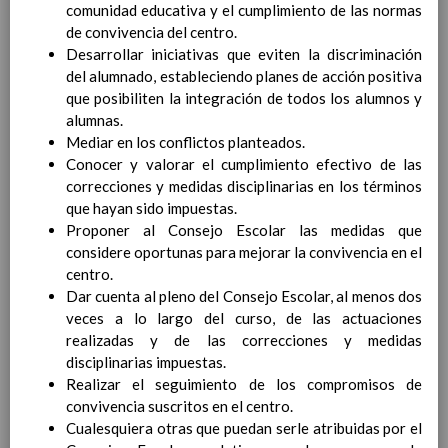
comunidad educativa y el cumplimiento de las normas
Competencias bÃ¡sicas
15 noviembre 2019
de convivencia del centro.
ProgramaciÃ³n y relaciÃ³n de los
Desarrollar iniciativas que eviten la discriminación
elementos curriculares del 2Âº ciclo de
del alumnado, estableciendo planes de acción positiva
e. Infantil
15 noviembre 2019
que posibiliten la integración de todos los alumnos y
EvaluaciÃ³n
15 noviembre 2019
alumnas.
InterrelaciÃ³n familiar-centro
Mediar en los conflictos planteados.
educativo
Conocer y valorar el cumplimiento efectivo de las
AtenciÃ³n a la diversidad
15 noviembre
correcciones y medidas disciplinarias en los términos
2019
que hayan sido impuestas.
Proyecto curricular de ReligiÃ³n
Proponer al Consejo Escolar las medidas que
CatÃ³lica en Segundo Ciclo de Infantil
considere oportunas para mejorar la convivencia en el
ConcreciÃ³n curricular para la
centro.
etapa
15 noviembre 2019
Dar cuenta al pleno del Consejo Escolar, al menos dos
Ãrea III: Lenguajes:
veces a lo largo del curso, de las actuaciones
comunicaciÃ³n y
realizadas y de las correcciones y medidas
representaciÃ³n
15 noviembre 2019
disciplinarias impuestas.
Ãrea II: Conocimiento del
Realizar el seguimiento de los compromisos de
medio
15 noviembre 2019
convivencia suscritos en el centro.
Ãrea I: Conocimiento de sÃ­
Cualesquiera otras que puedan serle atribuidas por el
mismo y autonomÃ­a