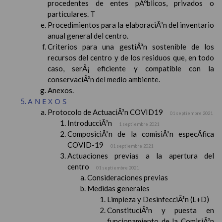
procedentes de entes pÃºblicos, privados o
particulares. T
Procedimientos para la elaboraciÃ³n del inventario
anual general del centro.
Criterios para una gestiÃ³n sostenible de los
recursos del centro y de los residuos que, en todo
caso, serÃ¡ eficiente y compatible con la
conservaciÃ³n del medio ambiente.
Anexos.
ANEXOS
Protocolo de ActuaciÃ³n COVID19
01 septiembre 2021
IntroducciÃ³n
1 septiembre 2021
ComposiciÃ³n de la comisiÃ³n especÃ­fica
COVID-19
01 septiembre 2021
Actuaciones previas a la apertura del
centro
01 septiembre 2021
Consideraciones previas
Medidas generales
Limpieza y DesinfecciÃ³n (L+D)
ConstituciÃ³n y puesta en
funcionamiento de la ComisiÃ³n