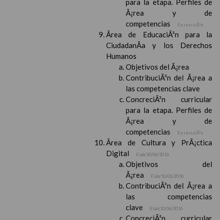
para la etapa. Perfiles de
Ã¡rea y de
competencias
En revisiÃ³n
Ãrea de EducaciÃ³n para la
CiudadanÃ­a y los Derechos
Humanos
Objetivos del Ã¡rea
ContribuciÃ³n del Ã¡rea a
las competencias clave
ConcreciÃ³n curricular
para la etapa. Perfiles de
Ã¡rea y de
competencias
En revisiÃ³n
Ãrea de Cultura y PrÃ¡ctica
Digital
Elab/10/06/2016
Objetivos del
Ã¡rea
Elab/10/06/2016
ContribuciÃ³n del Ã¡rea a
las competencias
clave
Elab/10/06/2016
ConcreciÃ³n curricular