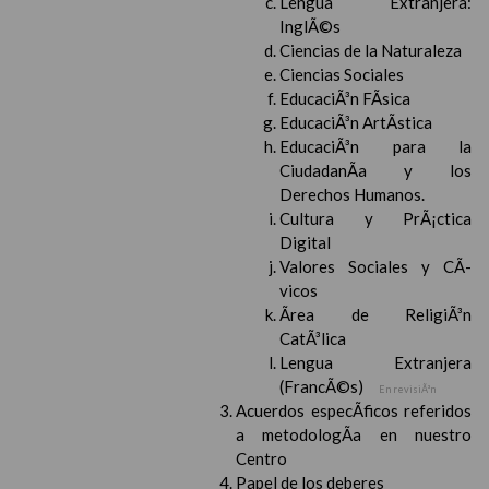
Lengua Extranjera:
InglÃ©s
Ciencias de la Naturaleza
Ciencias Sociales
EducaciÃ³n FÃ­sica
EducaciÃ³n ArtÃ­stica
EducaciÃ³n para la
CiudadanÃ­a y los
Derechos Humanos.
Cultura y PrÃ¡ctica
Digital
Valores Sociales y CÃ­
vicos
Ãrea de ReligiÃ³n
CatÃ³lica
Lengua Extranjera
(FrancÃ©s)
En revisiÃ³n
Acuerdos especÃ­ficos referidos
a metodologÃ­a en nuestro
Centro
Papel de los deberes