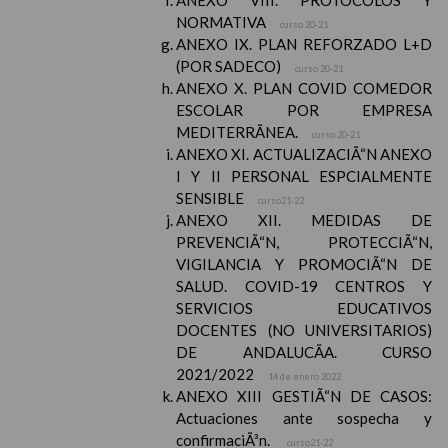
ANEXO VIII. PROTOCOLOS Y
NORMATIVA
curso 20-21
ANEXO IX. PLAN REFORZADO L+D
(POR SADECO)
curso 20-21
ANEXO X. PLAN COVID COMEDOR
ESCOLAR POR EMPRESA
MEDITERRÃNEA.
curso 20-21
ANEXO XI. ACTUALIZACIÃ“N ANEXO
I Y II PERSONAL ESPCIALMENTE
SENSIBLE
curso21-22
ANEXO XII. MEDIDAS DE
PREVENCIÃ“N, PROTECCIÃ“N,
VIGILANCIA Y PROMOCIÃ“N DE
SALUD. COVID-19 CENTROS Y
SERVICIOS EDUCATIVOS
DOCENTES (NO UNIVERSITARIOS)
DE ANDALUCÃA. CURSO
2021/2022
14 de enero 2022
ANEXO XIII GESTIÃ“N DE CASOS:
Actuaciones ante sospecha y
confirmaciÃ³n.
curso21-22