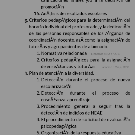
calificaciones finales y/o a la decisiÃ³n de
promociÃ³n
AnÃ¡lisis de resultados escolares
Criterios pedagÃ³gicos para la determinaciÃ³n del
horario individual del profesorado, y la dedicaciÃ³n
de las personas responsables de los Ã³rganos de
coordinaciÃ³n docente, asÃ­ como la asignaciÃ³n de
tutorÃ­as y agrupamientos de alumnado.
Normativa relacionada
Elaborado 8 / Sep / 2018
Criterios pedagÃ³gicos para la asignaciÃ³n
de enseÃ±anzas y tutorÃ­as
Elaborado 8 / Sep / 2018
Plan de atenciÃ³n a la diversidad.
DetecciÃ³n durante el proceso de nueva
escolarizaciÃ³n
DetecciÃ³n durante el proceso de
enseÃ±anza-aprendizaje
Procedimiento general a seguir tras la
detecciÃ³n de indicios de NEAE
El procedimiento de solicitud de evaluaciÃ³n
psicopedagÃ³gica
OrganizaciÃ³n de la respuesta educativa