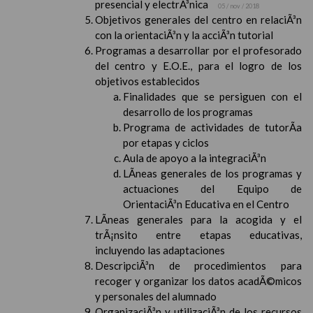
presencial y electrÃ³nica
05 / nov / 2018
Objetivos generales del centro en relaciÃ³n
con la orientaciÃ³n y la acciÃ³n tutorial
Programas a desarrollar por el profesorado
del centro y E.O.E., para el logro de los
objetivos establecidos
Finalidades que se persiguen con el
desarrollo de los programas
Programa de actividades de tutorÃ­a
por etapas y ciclos
Aula de apoyo a la integraciÃ³n
LÃ­neas generales de los programas y
actuaciones del Equipo de
OrientaciÃ³n Educativa en el Centro
LÃ­neas generales para la acogida y el
trÃ¡nsito entre etapas educativas,
incluyendo las adaptaciones
DescripciÃ³n de procedimientos para
recoger y organizar los datos acadÃ©micos
y personales del alumnado
OrganizaciÃ³n y utilizaciÃ³n de los recursos