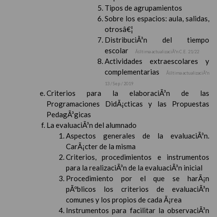
Tipos de agrupamientos
Sobre los espacios: aula, salidas,
otrosâ€¦
DistribuciÃ³n del tiempo
escolar
Ãšltima actualizaciÃ³n C.E. 21/22
Actividades extraescolares y
complementarias
Ãšltima actualizaciÃ³n
13 / Sep / 2019
Criterios para la elaboraciÃ³n de las
Programaciones DidÃ¡cticas y las Propuestas
PedagÃ³gicas
La evaluaciÃ³n del alumnado
Aspectos generales de la evaluaciÃ³n.
CarÃ¡cter de la misma
Criterios, procedimientos e instrumentos
para la realizaciÃ³n de la evaluaciÃ³n inicial
Procedimiento por el que se harÃ¡n
pÃºblicos los criterios de evaluaciÃ³n
comunes y los propios de cada Ã¡rea
Instrumentos para facilitar la observaciÃ³n