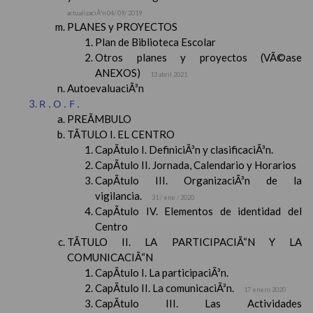
actualizaciÃ³n 04/ 09/ 2019
PLANES y PROYECTOS
Plan de Biblioteca Escolar
Otros planes y proyectos (VÃ©ase
ANEXOS)
13 abril 2021
AutoevaluaciÃ³n
R.O.F.
PREÃMBULO
TÃTULO I. EL CENTRO
CapÃ­tulo I. DefiniciÃ³n y clasificaciÃ³n.
CapÃ­tulo II. Jornada, Calendario y Horarios
CapÃ­tulo III. OrganizaciÃ³n de la
vigilancia.
31 / ene / 2020
CapÃ­tulo IV. Elementos de identidad del
Centro
TÃTULO II. LA PARTICIPACIÃ“N Y LA
COMUNICACIÃ“N
CapÃ­tulo I. La participaciÃ³n.
CapÃ­tulo II. La comunicaciÃ³n.
17 enero 2020
CapÃ­tulo III. Las Actividades