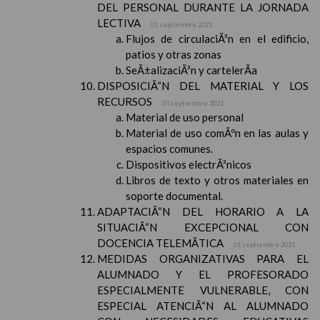
DEL PERSONAL DURANTE LA JORNADA
LECTIVA
01 septiembre 2021
Flujos de circulaciÃ³n en el edificio,
patios y otras zonas
SeÃ±alizaciÃ³n y cartelerÃ­a
DISPOSICIÃ“N DEL MATERIAL Y LOS
RECURSOS
01 septiembre 2021
Material de uso personal
Material de uso comÃºn en las aulas y
espacios comunes.
Dispositivos electrÃ³nicos
Libros de texto y otros materiales en
soporte documental.
ADAPTACIÃ“N DEL HORARIO A LA
SITUACIÃ“N EXCEPCIONAL CON
DOCENCIA TELEMÃTICA
01 septiembre 2021
MEDIDAS ORGANIZATIVAS PARA EL
ALUMNADO Y EL PROFESORADO
ESPECIALMENTE VULNERABLE, CON
ESPECIAL ATENCIÃ“N AL ALUMNADO