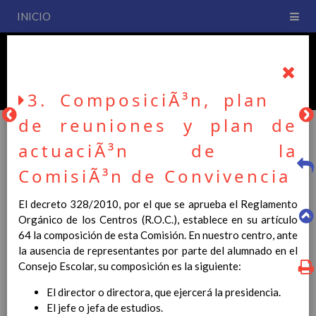
INICIO
PLAN DE CENTRO
CEIP San Fernando
3. ComposiciÃ³n, plan
de reuniones y plan de
actuaciÃ³n de la
PLAN DE CENTRO
ComisiÃ³n de Convivencia
El decreto 328/2010, por el que se aprueba el Reglamento
La entrada en vigor del Real Decreto 126/2014, de 28 de
Orgánico de los Centros (R.O.C.), establece en su artículo
febrero, por el que se establece el currículo básico de la
64 la composición de esta Comisión. En nuestro centro, ante
Educación Primaria, se ha hecho necesario la revisión y
la ausencia de representantes por parte del alumnado en el
adecuación de nuestro Plan de Centro a esta normativa, el cual
Consejo Escolar, su composición es la siguiente:
usted podrá consultar desde este sitio web.
El director o directora, que ejercerá la presidencia.
Esperamos que sea de su interés.
El jefe o jefa de estudios.