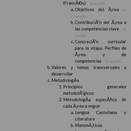
(FrancÃ©s)
En revisiÃ³n
Objetivos del Ã¡rea
En
revisiÃ³n
ContribuciÃ³n del Ã¡rea a
las competencias clave
En
revisiÃ³n
ConcreciÃ³n curricular
para la etapa. Perfiles de
Ã¡rea y de
competencias
En revisiÃ³n
Valores y temas transversales a
desarrollar
MetodologÃ­a
Principios generales
metodolÃ³gicos
MetodologÃ­a especÃ­fica de
cada Ã¡rea a seguir
Lengua Castellana y
Literatura
MatemÃ¡ticas