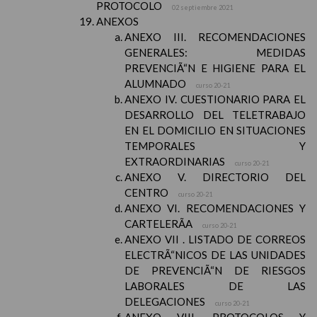
PROTOCOLO
02 septiembre 2021
ANEXOS
ANEXO III. RECOMENDACIONES
GENERALES: MEDIDAS
PREVENCIÃ“N E HIGIENE PARA EL
ALUMNADO
curso 20-21
ANEXO IV. CUESTIONARIO PARA EL
DESARROLLO DEL TELETRABAJO
EN EL DOMICILIO EN SITUACIONES
TEMPORALES Y
EXTRAORDINARIAS
curso 20-21
ANEXO V. DIRECTORIO DEL
CENTRO
curso 20-21
ANEXO VI. RECOMENDACIONES Y
CARTELERÃA
curso 20-21
ANEXO VII . LISTADO DE CORREOS
ELECTRÃ“NICOS DE LAS UNIDADES
DE PREVENCIÃ“N DE RIESGOS
LABORALES DE LAS
DELEGACIONES
curso 20-21