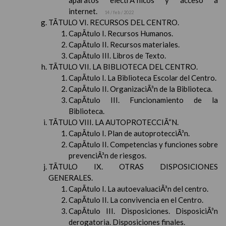
aparatos electrÃ³nicos y acceso a
internet.
14 / feb / 2022
TÃTULO VI. RECURSOS DEL CENTRO.
CapÃ­tulo I. Recursos Humanos.
CapÃ­tulo II. Recursos materiales.
CapÃ­tulo III. Libros de Texto.
TÃTULO VII. LA BIBLIOTECA DEL CENTRO.
CapÃ­tulo I. La Biblioteca Escolar del Centro.
CapÃ­tulo II. OrganizaciÃ³n de la Biblioteca.
CapÃ­tulo III. Funcionamiento de la
Biblioteca.
TÃTULO VIII. LA AUTOPROTECCIÃ“N.
CapÃ­tulo I. Plan de autoprotecciÃ³n.
CapÃ­tulo II. Competencias y funciones sobre
prevenciÃ³n de riesgos.
TÃTULO IX. OTRAS DISPOSICIONES
GENERALES.
CapÃ­tulo I. La autoevaluaciÃ³n del centro.
CapÃ­tulo II. La convivencia en el Centro.
CapÃ­tulo III. Disposiciones. DisposiciÃ³n
derogatoria. Disposiciones finales.