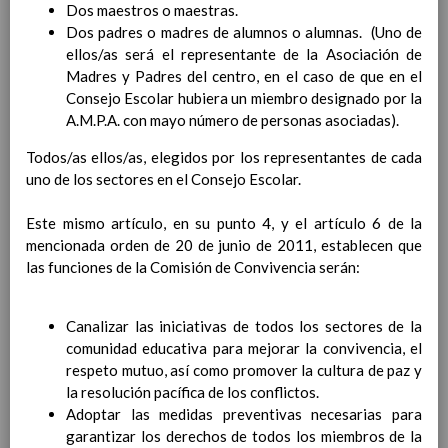
Dos maestros o maestras.
Contenido
Dos padres o madres de alumnos o alumnas. (Uno de
ellos/as será el representante de la Asociación de
IntroducciÃ³n
Madres y Padres del centro, en el caso de que en el
AnÃ¡lisis del Contexto
Consejo Escolar hubiera un miembro designado por la
Proyecto Educativo
A.M.P.A. con mayo número de personas asociadas).
Marco Normativo
Objetivos propios para la mejora del rendimiento
Todos/as ellos/as, elegidos por los representantes de cada
escolar
uno de los sectores en el Consejo Escolar.
LÃ­neas generales de actuaciÃ³n pedagÃ³gica
CoordinaciÃ³n y concreciÃ³n de los contenidos
Este mismo artículo, en su punto 4, y el artículo 6 de la
curriculares, asÃ­ como el tratamiento transversal
mencionada orden de 20 de junio de 2011, establecen que
en las Ã¡reas de la educaciÃ³n en valores y otras
las funciones de la Comisión de Convivencia serán:
enseÃ±anzas
EducaciÃ³n Infantil (Segundo Ciclo)
15
Canalizar las iniciativas de todos los sectores de la
noviembre 2019
comunidad educativa para mejorar la convivencia, el
Objetivos generales
15 noviembre 2019
respeto mutuo, así como promover la cultura de paz y
Ãreas Curriculares
la resolución pacífica de los conflictos.
InterrelaciÃ³n de las inteligencias
Adoptar las medidas preventivas necesarias para
mÃºltiples con los objetivos generales
garantizar los derechos de todos los miembros de la
y de Ã¡reas curriculares.