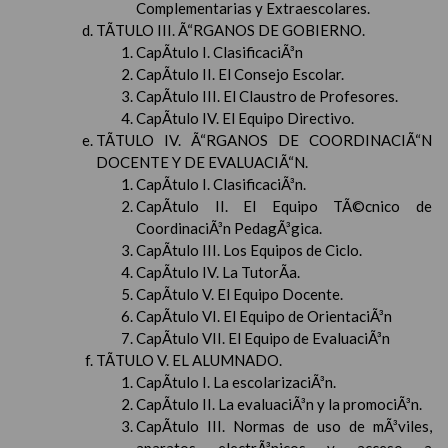
Complementarias y Extraescolares.
TÃTULO III. Ã“RGANOS DE GOBIERNO.
CapÃ­tulo I. ClasificaciÃ³n
CapÃ­tulo II. El Consejo Escolar.
CapÃ­tulo III. El Claustro de Profesores.
CapÃ­tulo IV. El Equipo Directivo.
TÃTULO IV. Ã“RGANOS DE COORDINACIÃ“N
DOCENTE Y DE EVALUACIÃ“N.
CapÃ­tulo I. ClasificaciÃ³n.
CapÃ­tulo II. El Equipo TÃ©cnico de
CoordinaciÃ³n PedagÃ³gica.
CapÃ­tulo III. Los Equipos de Ciclo.
CapÃ­tulo IV. La TutorÃ­a.
CapÃ­tulo V. El Equipo Docente.
CapÃ­tulo VI. El Equipo de OrientaciÃ³n
CapÃ­tulo VII. El Equipo de EvaluaciÃ³n
TÃTULO V. EL ALUMNADO.
CapÃ­tulo I. La escolarizaciÃ³n.
CapÃ­tulo II. La evaluaciÃ³n y la promociÃ³n.
CapÃ­tulo III. Normas de uso de mÃ³viles,