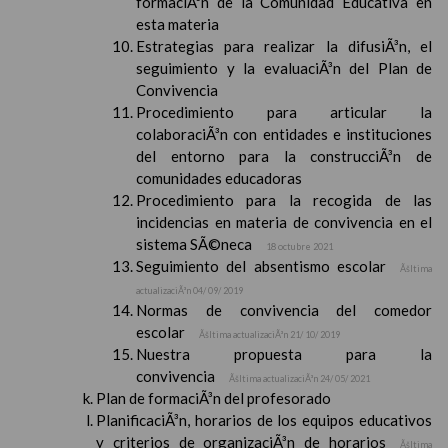
formaciÃ³n de la Comunidad Educativa en
esta materia
Estrategias para realizar la difusiÃ³n, el
seguimiento y la evaluaciÃ³n del Plan de
Convivencia
Procedimiento para articular la
colaboraciÃ³n con entidades e instituciones
del entorno para la construcciÃ³n de
comunidades educadoras
Procedimiento para la recogida de las
incidencias en materia de convivencia en el
sistema SÃ©neca
18 octubre 2021
Seguimiento del absentismo escolar
Ãšltima
actualizaciÃ³n 04/ 09/ 2019
Normas de convivencia del comedor
escolar
Ãšltima actualizaciÃ³n 21/ 10/ 2019
Nuestra propuesta para la
convivencia
Ãšltima actualizaciÃ³n 24/ 05/ 2021
Plan de formaciÃ³n del profesorado
PlanificaciÃ³n, horarios de los equipos educativos
y criterios de organizaciÃ³n de horarios
Ãšltima