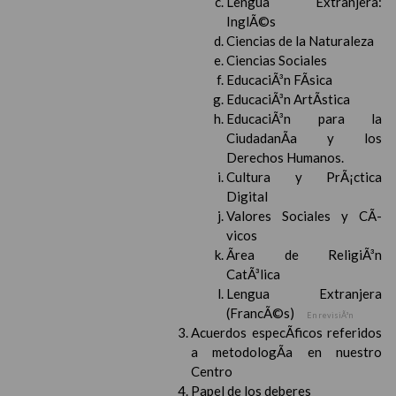
Lengua Extranjera:
InglÃ©s
Ciencias de la Naturaleza
Ciencias Sociales
EducaciÃ³n FÃ­sica
EducaciÃ³n ArtÃ­stica
EducaciÃ³n para la
CiudadanÃ­a y los
Derechos Humanos.
Cultura y PrÃ¡ctica
Digital
Valores Sociales y CÃ­
vicos
Ãrea de ReligiÃ³n
CatÃ³lica
Lengua Extranjera
(FrancÃ©s)
En revisiÃ³n
Acuerdos especÃ­ficos referidos
a metodologÃ­a en nuestro
Centro
Papel de los deberes