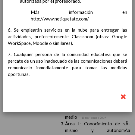
autorizada por el profesorado.
Competencias bÃ¡sicas
15 noviembre 2019
ProgramaciÃ³n y relaciÃ³n de los
Más información en
elementos curriculares del 2Âº ciclo de
http://www.netiquetate.com/
e. Infantil
15 noviembre 2019
6. Se emplearán servicios en la nube para entregar las
EvaluaciÃ³n
15 noviembre 2019
actividades, preferentemente Classroom (otras: Google
InterrelaciÃ³n familiar-centro
WorkSpace, Moodle o similares).
educativo
AtenciÃ³n a la diversidad
15 noviembre
7. Cualquier persona de la comunidad educativa que se
2019
percate de un uso inadecuado de las comunicaciones deberá
Proyecto curricular de ReligiÃ³n
comunicarlo inmediatamente para tomar las medidas
CatÃ³lica en Segundo Ciclo de Infantil
oportunas.
ConcreciÃ³n curricular para la
etapa
15 noviembre 2019
Ãrea III: Lenguajes:
comunicaciÃ³n y
representaciÃ³n
15 noviembre 2019
Ãrea II: Conocimiento del
medio
15 noviembre 2019
Ãrea I: Conocimiento de sÃ­
mismo y autonomÃ­a