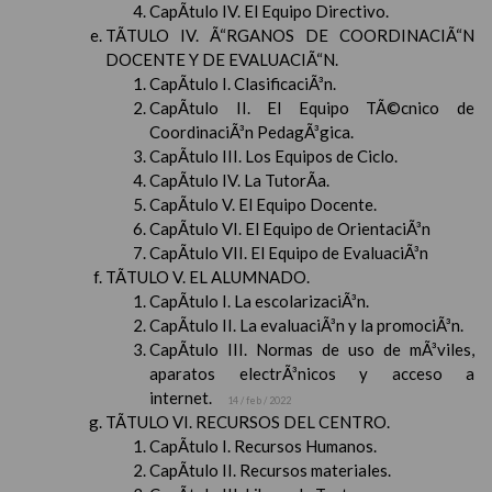
CapÃ­tulo IV. El Equipo Directivo.
TÃTULO IV. Ã“RGANOS DE COORDINACIÃ“N
DOCENTE Y DE EVALUACIÃ“N.
CapÃ­tulo I. ClasificaciÃ³n.
CapÃ­tulo II. El Equipo TÃ©cnico de
CoordinaciÃ³n PedagÃ³gica.
CapÃ­tulo III. Los Equipos de Ciclo.
CapÃ­tulo IV. La TutorÃ­a.
CapÃ­tulo V. El Equipo Docente.
CapÃ­tulo VI. El Equipo de OrientaciÃ³n
CapÃ­tulo VII. El Equipo de EvaluaciÃ³n
TÃTULO V. EL ALUMNADO.
CapÃ­tulo I. La escolarizaciÃ³n.
CapÃ­tulo II. La evaluaciÃ³n y la promociÃ³n.
CapÃ­tulo III. Normas de uso de mÃ³viles,
aparatos electrÃ³nicos y acceso a
internet.
14 / feb / 2022
TÃTULO VI. RECURSOS DEL CENTRO.
CapÃ­tulo I. Recursos Humanos.
CapÃ­tulo II. Recursos materiales.