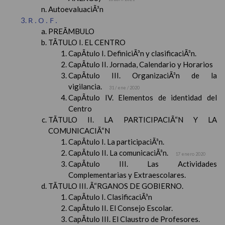
AutoevaluaciÃ³n
R.O.F.
PREÃMBULO
TÃTULO I. EL CENTRO
CapÃ­tulo I. DefiniciÃ³n y clasificaciÃ³n.
CapÃ­tulo II. Jornada, Calendario y Horarios
CapÃ­tulo III. OrganizaciÃ³n de la
vigilancia.
31 / ene / 2020
CapÃ­tulo IV. Elementos de identidad del
Centro
TÃTULO II. LA PARTICIPACIÃ“N Y LA
COMUNICACIÃ“N
CapÃ­tulo I. La participaciÃ³n.
CapÃ­tulo II. La comunicaciÃ³n.
17 enero 2020
CapÃ­tulo III. Las Actividades
Complementarias y Extraescolares.
TÃTULO III. Ã“RGANOS DE GOBIERNO.
CapÃ­tulo I. ClasificaciÃ³n
CapÃ­tulo II. El Consejo Escolar.
CapÃ­tulo III. El Claustro de Profesores.