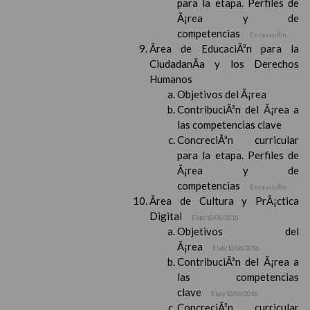
para la etapa. Perfiles de
Ã¡rea y de
competencias
En revisiÃ³n
Ãrea de EducaciÃ³n para la
CiudadanÃ­a y los Derechos
Humanos
Objetivos del Ã¡rea
ContribuciÃ³n del Ã¡rea a
las competencias clave
ConcreciÃ³n curricular
para la etapa. Perfiles de
Ã¡rea y de
competencias
En revisiÃ³n
Ãrea de Cultura y PrÃ¡ctica
Digital
Elab/10/06/2016
Objetivos del
Ã¡rea
Elab/10/06/2016
ContribuciÃ³n del Ã¡rea a
las competencias
clave
Elab/10/06/2016
ConcreciÃ³n curricular