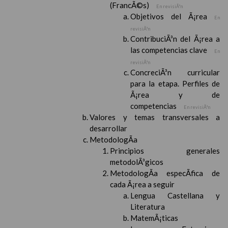
(FrancÃ©s)
En revisiÃ³n
Objetivos del Ã¡rea
En
revisiÃ³n
ContribuciÃ³n del Ã¡rea a
las competencias clave
En
revisiÃ³n
ConcreciÃ³n curricular
para la etapa. Perfiles de
Ã¡rea y de
competencias
En revisiÃ³n
Valores y temas transversales a
desarrollar
MetodologÃ­a
Principios generales
metodolÃ³gicos
MetodologÃ­a especÃ­fica de
cada Ã¡rea a seguir
Lengua Castellana y
Literatura
MatemÃ¡ticas