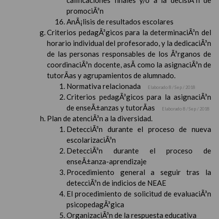
calificaciones finales y/o a la decisiÃ³n de
promociÃ³n
AnÃ¡lisis de resultados escolares
Criterios pedagÃ³gicos para la determinaciÃ³n del
horario individual del profesorado, y la dedicaciÃ³n
de las personas responsables de los Ã³rganos de
coordinaciÃ³n docente, asÃ­ como la asignaciÃ³n de
tutorÃ­as y agrupamientos de alumnado.
Normativa relacionada
Elaborado 8 / Sep / 2018
Criterios pedagÃ³gicos para la asignaciÃ³n
de enseÃ±anzas y tutorÃ­as
Elaborado 8 / Sep / 2018
Plan de atenciÃ³n a la diversidad.
DetecciÃ³n durante el proceso de nueva
escolarizaciÃ³n
DetecciÃ³n durante el proceso de
enseÃ±anza-aprendizaje
Procedimiento general a seguir tras la
detecciÃ³n de indicios de NEAE
El procedimiento de solicitud de evaluaciÃ³n
psicopedagÃ³gica
OrganizaciÃ³n de la respuesta educativa