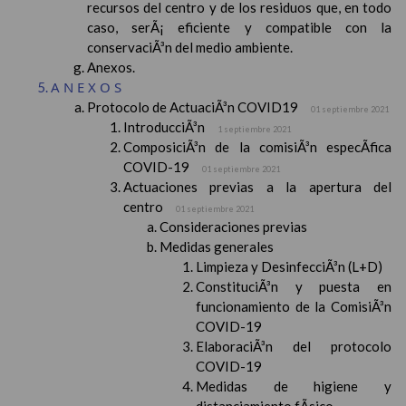
recursos del centro y de los residuos que, en todo
caso, serÃ¡ eficiente y compatible con la
conservaciÃ³n del medio ambiente.
Anexos.
ANEXOS
Protocolo de ActuaciÃ³n COVID19
01 septiembre 2021
IntroducciÃ³n
1 septiembre 2021
ComposiciÃ³n de la comisiÃ³n especÃ­fica
COVID-19
01 septiembre 2021
Actuaciones previas a la apertura del
centro
01 septiembre 2021
Consideraciones previas
Medidas generales
Limpieza y DesinfecciÃ³n (L+D)
ConstituciÃ³n y puesta en
funcionamiento de la ComisiÃ³n
COVID-19
ElaboraciÃ³n del protocolo
COVID-19
Medidas de higiene y