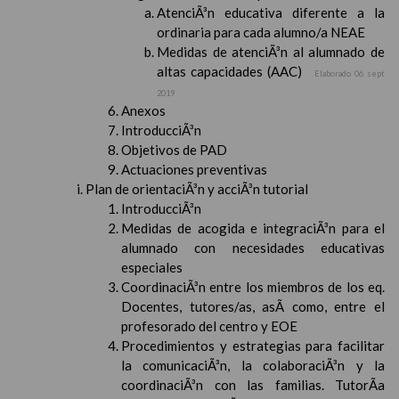
AtenciÃ³n educativa diferente a la
ordinaria para cada alumno/a NEAE
Medidas de atenciÃ³n al alumnado de
altas capacidades (AAC)
Elaborado 06 sept
2019
Anexos
IntroducciÃ³n
Objetivos de PAD
Actuaciones preventivas
Plan de orientaciÃ³n y acciÃ³n tutorial
IntroducciÃ³n
Medidas de acogida e integraciÃ³n para el
alumnado con necesidades educativas
especiales
CoordinaciÃ³n entre los miembros de los eq.
Docentes, tutores/as, asÃ­ como, entre el
profesorado del centro y EOE
Procedimientos y estrategias para facilitar
la comunicaciÃ³n, la colaboraciÃ³n y la
coordinaciÃ³n con las familias. TutorÃ­a