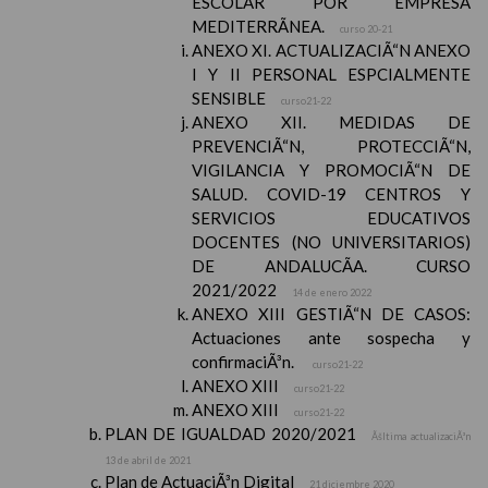
ESCOLAR POR EMPRESA
MEDITERRÃNEA.
curso 20-21
ANEXO XI. ACTUALIZACIÃ“N ANEXO
I Y II PERSONAL ESPCIALMENTE
SENSIBLE
curso21-22
ANEXO XII. MEDIDAS DE
PREVENCIÃ“N, PROTECCIÃ“N,
VIGILANCIA Y PROMOCIÃ“N DE
SALUD. COVID-19 CENTROS Y
SERVICIOS EDUCATIVOS
DOCENTES (NO UNIVERSITARIOS)
DE ANDALUCÃA. CURSO
2021/2022
14 de enero 2022
ANEXO XIII GESTIÃ“N DE CASOS:
Actuaciones ante sospecha y
confirmaciÃ³n.
curso21-22
ANEXO XIII
curso21-22
ANEXO XIII
curso21-22
PLAN DE IGUALDAD 2020/2021
Ãšltima actualizaciÃ³n
13 de abril de 2021
Plan de ActuaciÃ³n Digital
21 diciembre 2020