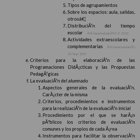
Tipos de agrupamientos
Sobre los espacios: aula, salidas,
otrosâ€¦
DistribuciÃ³n del tiempo
escolar
Ãšltima actualizaciÃ³n C.E. 21/22
Actividades extraescolares y
complementarias
Ãšltima actualizaciÃ³n
13 / Sep / 2019
Criterios para la elaboraciÃ³n de las
Programaciones DidÃ¡cticas y las Propuestas
PedagÃ³gicas
La evaluaciÃ³n del alumnado
Aspectos generales de la evaluaciÃ³n.
CarÃ¡cter de la misma
Criterios, procedimientos e instrumentos
para la realizaciÃ³n de la evaluaciÃ³n inicial
Procedimiento por el que se harÃ¡n
pÃºblicos los criterios de evaluaciÃ³n
comunes y los propios de cada Ã¡rea
Instrumentos para facilitar la observaciÃ³n