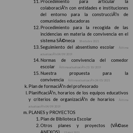
Procedimiento para articular la
colaboraciÃ³n con entidades e instituciones
del entorno para la construcciÃ³n de
comunidades educadoras
Procedimiento para la recogida de las
incidencias en materia de convivencia en el
sistema SÃ©neca
18 octubre 2021
Seguimiento del absentismo escolar
Ãšltima
actualizaciÃ³n 04/ 09/ 2019
Normas de convivencia del comedor
escolar
Ãšltima actualizaciÃ³n 21/ 10/ 2019
Nuestra propuesta para la
convivencia
Ãšltima actualizaciÃ³n 24/ 05/ 2021
Plan de formaciÃ³n del profesorado
PlanificaciÃ³n, horarios de los equipos educativos
y criterios de organizaciÃ³n de horarios
Ãšltima
actualizaciÃ³n 04/ 09/ 2019
PLANES y PROYECTOS
Plan de Biblioteca Escolar
Otros planes y proyectos (VÃ©ase
ANEXOS)
13 abril 2021