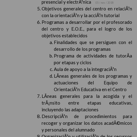
presencial y electrÃ³nica
05 / nov / 2018
Objetivos generales del centro en relaciÃ³n
con la orientaciÃ³n y la acciÃ³n tutorial
Programas a desarrollar por el profesorado
del centro y E.O.E., para el logro de los
objetivos establecidos
Finalidades que se persiguen con el
desarrollo de los programas
Programa de actividades de tutorÃ­a
por etapas y ciclos
Aula de apoyo a la integraciÃ³n
LÃ­neas generales de los programas y
actuaciones del Equipo de
OrientaciÃ³n Educativa en el Centro
LÃ­neas generales para la acogida y el
trÃ¡nsito entre etapas educativas,
incluyendo las adaptaciones
DescripciÃ³n de procedimientos para
recoger y organizar los datos acadÃ©micos
y personales del alumnado
OrganizaciÃ³n y utilizaciÃ³n de los recursos