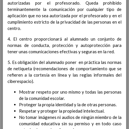
autorizadas por el profesorado. Queda prohibido
Contenido
terminantemente la comunicación por cualquier tipo de
aplicación que no sea autorizada por el profesorado y en el
IntroducciÃ³n
cumplimiento estricto de la privacidad de las personas en el
AnÃ¡lisis del Contexto
centro.
Proyecto Educativo
Marco Normativo
4. El centro proporcionará al alumnado un conjunto de
Objetivos propios para la mejora del rendimiento
normas de conducta, protección y autoprotección para
escolar
tener unas comunicaciones efectivas y seguras en la red.
LÃ­neas generales de actuaciÃ³n pedagÃ³gica
5. Es obligación del alumnado poner en práctica las normas
CoordinaciÃ³n y concreciÃ³n de los contenidos
de netiqueta (recomendaciones de comportamiento que se
curriculares, asÃ­ como el tratamiento transversal
refieren a la cortesía en línea y las reglas informales del
en las Ã¡reas de la educaciÃ³n en valores y otras
ciberespacio).
enseÃ±anzas
EducaciÃ³n Infantil (Segundo Ciclo)
15
Mostrar respeto por uno mismo y todas las personas
noviembre 2019
de la comunidad escolar.
Objetivos generales
15 noviembre 2019
Proteger la propia identidad y la de otras personas.
Ãreas Curriculares
Respetar y proteger la propiedad intelectual.
InterrelaciÃ³n de las inteligencias
No tomar imágenes ni audios de ningún miembro de la
mÃºltiples con los objetivos generales
comunidad educativa sin su permiso y en todo caso
y de Ã¡reas curriculares.