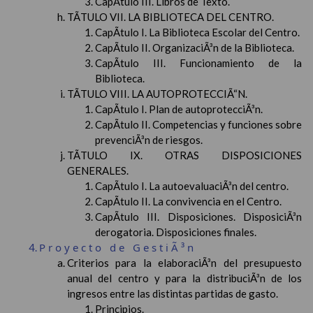
CapÃ­tulo III. Libros de Texto.
TÃTULO VII. LA BIBLIOTECA DEL CENTRO.
CapÃ­tulo I. La Biblioteca Escolar del Centro.
CapÃ­tulo II. OrganizaciÃ³n de la Biblioteca.
CapÃ­tulo III. Funcionamiento de la
Biblioteca.
TÃTULO VIII. LA AUTOPROTECCIÃ“N.
CapÃ­tulo I. Plan de autoprotecciÃ³n.
CapÃ­tulo II. Competencias y funciones sobre
prevenciÃ³n de riesgos.
TÃTULO IX. OTRAS DISPOSICIONES
GENERALES.
CapÃ­tulo I. La autoevaluaciÃ³n del centro.
CapÃ­tulo II. La convivencia en el Centro.
CapÃ­tulo III. Disposiciones. DisposiciÃ³n
derogatoria. Disposiciones finales.
Proyecto de GestiÃ³n
Criterios para la elaboraciÃ³n del presupuesto
anual del centro y para la distribuciÃ³n de los
ingresos entre las distintas partidas de gasto.
Principios.