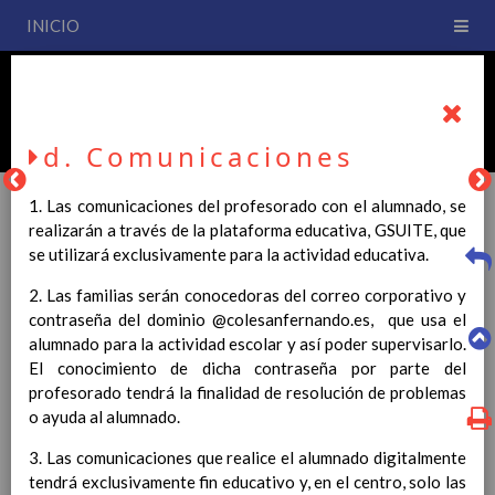
INICIO
PLAN DE CENTRO
CEIP San Fernando
d. Comunicaciones
1. Las comunicaciones del profesorado con el alumnado, se
realizarán a través de la plataforma educativa, GSUITE, que
se utilizará exclusivamente para la actividad educativa.
PLAN DE CENTRO
2. Las familias serán conocedoras del correo corporativo y
contraseña del dominio @colesanfernando.es, que usa el
La entrada en vigor del Real Decreto 126/2014, de 28 de
alumnado para la actividad escolar y así poder supervisarlo.
febrero, por el que se establece el currículo básico de la
El conocimiento de dicha contraseña por parte del
Educación Primaria, se ha hecho necesario la revisión y
profesorado tendrá la finalidad de resolución de problemas
adecuación de nuestro Plan de Centro a esta normativa, el cual
o ayuda al alumnado.
usted podrá consultar desde este sitio web.
3. Las comunicaciones que realice el alumnado digitalmente
Esperamos que sea de su interés.
tendrá exclusivamente fin educativo y, en el centro, solo las