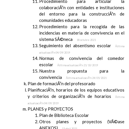
Procedimiento para articular la
colaboraciÃ³n con entidades e instituciones
del entorno para la construcciÃ³n de
comunidades educadoras
Procedimiento para la recogida de las
incidencias en materia de convivencia en el
sistema SÃ©neca
18 octubre 2021
Seguimiento del absentismo escolar
Ãšltima
actualizaciÃ³n 04/ 09/ 2019
Normas de convivencia del comedor
escolar
Ãšltima actualizaciÃ³n 21/ 10/ 2019
Nuestra propuesta para la
convivencia
Ãšltima actualizaciÃ³n 24/ 05/ 2021
Plan de formaciÃ³n del profesorado
PlanificaciÃ³n, horarios de los equipos educativos
y criterios de organizaciÃ³n de horarios
Ãšltima
actualizaciÃ³n 04/ 09/ 2019
PLANES y PROYECTOS
Plan de Biblioteca Escolar
Otros planes y proyectos (VÃ©ase
ANEXOS)
13 abril 2021