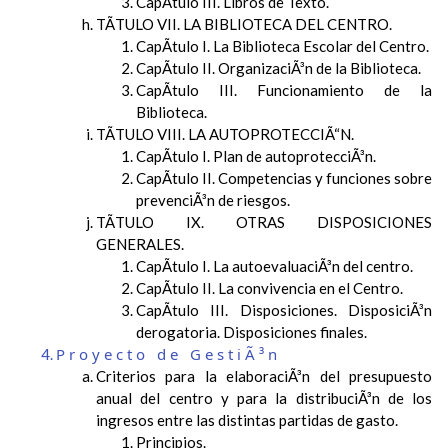
CapÃ­tulo III. Libros de Texto.
TÃTULO VII. LA BIBLIOTECA DEL CENTRO.
CapÃ­tulo I. La Biblioteca Escolar del Centro.
CapÃ­tulo II. OrganizaciÃ³n de la Biblioteca.
CapÃ­tulo III. Funcionamiento de la
Biblioteca.
TÃTULO VIII. LA AUTOPROTECCIÃ“N.
CapÃ­tulo I. Plan de autoprotecciÃ³n.
CapÃ­tulo II. Competencias y funciones sobre
prevenciÃ³n de riesgos.
TÃTULO IX. OTRAS DISPOSICIONES
GENERALES.
CapÃ­tulo I. La autoevaluaciÃ³n del centro.
CapÃ­tulo II. La convivencia en el Centro.
CapÃ­tulo III. Disposiciones. DisposiciÃ³n
derogatoria. Disposiciones finales.
Proyecto de GestiÃ³n
Criterios para la elaboraciÃ³n del presupuesto
anual del centro y para la distribuciÃ³n de los
ingresos entre las distintas partidas de gasto.
Principios.