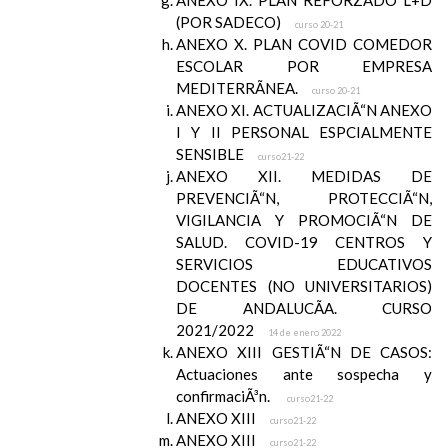
ANEXO IX. PLAN REFORZADO L+D
(POR SADECO)
curso 20-21
ANEXO X. PLAN COVID COMEDOR
ESCOLAR POR EMPRESA
MEDITERRÃNEA.
curso 20-21
ANEXO XI. ACTUALIZACIÃ“N ANEXO
I Y II PERSONAL ESPCIALMENTE
SENSIBLE
curso21-22
ANEXO XII. MEDIDAS DE
PREVENCIÃ“N, PROTECCIÃ“N,
VIGILANCIA Y PROMOCIÃ“N DE
SALUD. COVID-19 CENTROS Y
SERVICIOS EDUCATIVOS
DOCENTES (NO UNIVERSITARIOS)
DE ANDALUCÃA. CURSO
2021/2022
14 de enero 2022
ANEXO XIII GESTIÃ“N DE CASOS:
Actuaciones ante sospecha y
confirmaciÃ³n.
curso21-22
ANEXO XIII
curso21-22
ANEXO XIII
curso21-22