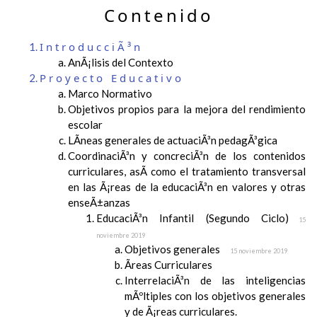
Contenido
IntroducciÃ³n
AnÃ¡lisis del Contexto
Proyecto Educativo
Marco Normativo
Objetivos propios para la mejora del rendimiento
escolar
LÃ­neas generales de actuaciÃ³n pedagÃ³gica
CoordinaciÃ³n y concreciÃ³n de los contenidos
curriculares, asÃ­ como el tratamiento transversal
en las Ã¡reas de la educaciÃ³n en valores y otras
enseÃ±anzas
EducaciÃ³n Infantil (Segundo Ciclo)
15
noviembre 2019
Objetivos generales
15 noviembre 2019
Ãreas Curriculares
InterrelaciÃ³n de las inteligencias
mÃºltiples con los objetivos generales
y de Ã¡reas curriculares.