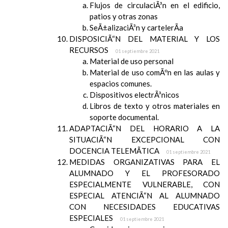
Flujos de circulaciÃ³n en el edificio,
patios y otras zonas
SeÃ±alizaciÃ³n y cartelerÃ­a
DISPOSICIÃ“N DEL MATERIAL Y LOS
RECURSOS
01 septiembre 2021
Material de uso personal
Material de uso comÃºn en las aulas y
espacios comunes.
Dispositivos electrÃ³nicos
Libros de texto y otros materiales en
soporte documental.
ADAPTACIÃ“N DEL HORARIO A LA
SITUACIÃ“N EXCEPCIONAL CON
DOCENCIA TELEMÃTICA
01 septiembre 2021
MEDIDAS ORGANIZATIVAS PARA EL
ALUMNADO Y EL PROFESORADO
ESPECIALMENTE VULNERABLE, CON
ESPECIAL ATENCIÃ“N AL ALUMNADO
CON NECESIDADES EDUCATIVAS
ESPECIALES
01 septiembre 2021