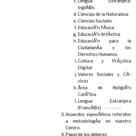
Lengua Extranjera:
InglÃ©s
Ciencias de la Naturaleza
Ciencias Sociales
EducaciÃ³n FÃ­sica
EducaciÃ³n ArtÃ­stica
EducaciÃ³n para la
CiudadanÃ­a y los
Derechos Humanos.
Cultura y PrÃ¡ctica
Digital
Valores Sociales y CÃ­
vicos
Ãrea de ReligiÃ³n
CatÃ³lica
Lengua Extranjera
(FrancÃ©s)
En revisiÃ³n
Acuerdos especÃ­ficos referidos
a metodologÃ­a en nuestro
Centro
Papel de los deberes