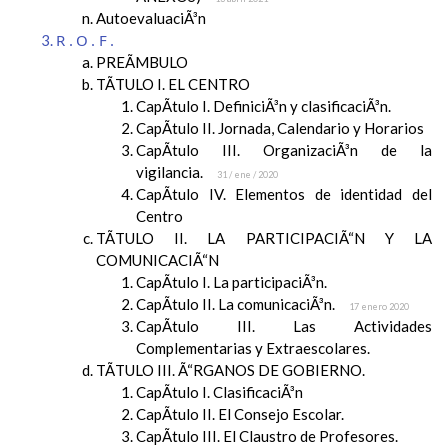
AutoevaluaciÃ³n
R.O.F.
PREÃMBULO
TÃTULO I. EL CENTRO
CapÃ­tulo I. DefiniciÃ³n y clasificaciÃ³n.
CapÃ­tulo II. Jornada, Calendario y Horarios
CapÃ­tulo III. OrganizaciÃ³n de la
vigilancia.
31 / ene / 2020
CapÃ­tulo IV. Elementos de identidad del
Centro
TÃTULO II. LA PARTICIPACIÃ“N Y LA
COMUNICACIÃ“N
CapÃ­tulo I. La participaciÃ³n.
CapÃ­tulo II. La comunicaciÃ³n.
17 enero 2020
CapÃ­tulo III. Las Actividades
Complementarias y Extraescolares.
TÃTULO III. Ã“RGANOS DE GOBIERNO.
CapÃ­tulo I. ClasificaciÃ³n
CapÃ­tulo II. El Consejo Escolar.
CapÃ­tulo III. El Claustro de Profesores.