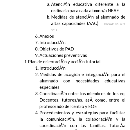
AtenciÃ³n educativa diferente a la
ordinaria para cada alumno/a NEAE
Medidas de atenciÃ³n al alumnado de
altas capacidades (AAC)
Elaborado 06 sept
2019
Anexos
IntroducciÃ³n
Objetivos de PAD
Actuaciones preventivas
Plan de orientaciÃ³n y acciÃ³n tutorial
IntroducciÃ³n
Medidas de acogida e integraciÃ³n para el
alumnado con necesidades educativas
especiales
CoordinaciÃ³n entre los miembros de los eq.
Docentes, tutores/as, asÃ­ como, entre el
profesorado del centro y EOE
Procedimientos y estrategias para facilitar
la comunicaciÃ³n, la colaboraciÃ³n y la
coordinaciÃ³n con las familias. TutorÃ­a