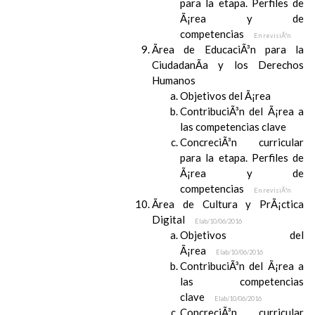
para la etapa. Perfiles de
Ã¡rea y de
competencias
En revisiÃ³n
Ãrea de EducaciÃ³n para la
CiudadanÃ­a y los Derechos
Humanos
Objetivos del Ã¡rea
ContribuciÃ³n del Ã¡rea a
las competencias clave
ConcreciÃ³n curricular
para la etapa. Perfiles de
Ã¡rea y de
competencias
En revisiÃ³n
Ãrea de Cultura y PrÃ¡ctica
Digital
Elab/10/06/2016
Objetivos del
Ã¡rea
Elab/10/06/2016
ContribuciÃ³n del Ã¡rea a
las competencias
clave
Elab/10/06/2016
ConcreciÃ³n curricular