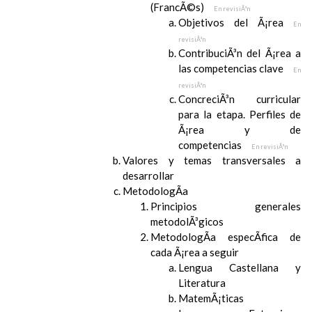
(FrancÃ©s)
En revisiÃ³n
Objetivos del Ã¡rea
En
revisiÃ³n
ContribuciÃ³n del Ã¡rea a
las competencias clave
En
revisiÃ³n
ConcreciÃ³n curricular
para la etapa. Perfiles de
Ã¡rea y de
competencias
En revisiÃ³n
Valores y temas transversales a
desarrollar
MetodologÃ­a
Principios generales
metodolÃ³gicos
MetodologÃ­a especÃ­fica de
cada Ã¡rea a seguir
Lengua Castellana y
Literatura
MatemÃ¡ticas