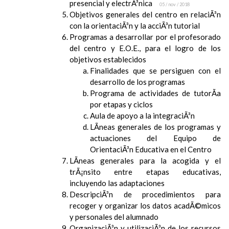
presencial y electrÃ³nica
05 / nov / 2018
Objetivos generales del centro en relaciÃ³n
con la orientaciÃ³n y la acciÃ³n tutorial
Programas a desarrollar por el profesorado
del centro y E.O.E., para el logro de los
objetivos establecidos
Finalidades que se persiguen con el
desarrollo de los programas
Programa de actividades de tutorÃ­a
por etapas y ciclos
Aula de apoyo a la integraciÃ³n
LÃ­neas generales de los programas y
actuaciones del Equipo de
OrientaciÃ³n Educativa en el Centro
LÃ­neas generales para la acogida y el
trÃ¡nsito entre etapas educativas,
incluyendo las adaptaciones
DescripciÃ³n de procedimientos para
recoger y organizar los datos acadÃ©micos
y personales del alumnado
OrganizaciÃ³n y utilizaciÃ³n de los recursos