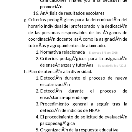
calificaciones finales y/o a la decisiÃ³n de
promociÃ³n
AnÃ¡lisis de resultados escolares
Criterios pedagÃ³gicos para la determinaciÃ³n del
horario individual del profesorado, y la dedicaciÃ³n
de las personas responsables de los Ã³rganos de
coordinaciÃ³n docente, asÃ­ como la asignaciÃ³n de
tutorÃ­as y agrupamientos de alumnado.
Normativa relacionada
Elaborado 8 / Sep / 2018
Criterios pedagÃ³gicos para la asignaciÃ³n
de enseÃ±anzas y tutorÃ­as
Elaborado 8 / Sep / 2018
Plan de atenciÃ³n a la diversidad.
DetecciÃ³n durante el proceso de nueva
escolarizaciÃ³n
DetecciÃ³n durante el proceso de
enseÃ±anza-aprendizaje
Procedimiento general a seguir tras la
detecciÃ³n de indicios de NEAE
El procedimiento de solicitud de evaluaciÃ³n
psicopedagÃ³gica
OrganizaciÃ³n de la respuesta educativa