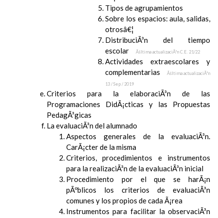
Tipos de agrupamientos
Sobre los espacios: aula, salidas,
otrosâ€¦
DistribuciÃ³n del tiempo
escolar
Ãšltima actualizaciÃ³n C.E. 21/22
Actividades extraescolares y
complementarias
Ãšltima actualizaciÃ³n
13 / Sep / 2019
Criterios para la elaboraciÃ³n de las
Programaciones DidÃ¡cticas y las Propuestas
PedagÃ³gicas
La evaluaciÃ³n del alumnado
Aspectos generales de la evaluaciÃ³n.
CarÃ¡cter de la misma
Criterios, procedimientos e instrumentos
para la realizaciÃ³n de la evaluaciÃ³n inicial
Procedimiento por el que se harÃ¡n
pÃºblicos los criterios de evaluaciÃ³n
comunes y los propios de cada Ã¡rea
Instrumentos para facilitar la observaciÃ³n