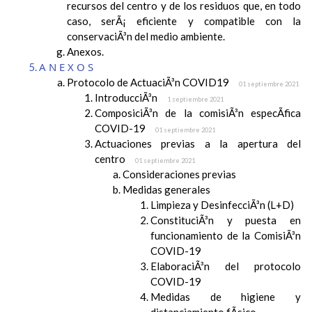
recursos del centro y de los residuos que, en todo
caso, serÃ¡ eficiente y compatible con la
conservaciÃ³n del medio ambiente.
Anexos.
ANEXOS
Protocolo de ActuaciÃ³n COVID19
01 septiembre 2021
IntroducciÃ³n
1 septiembre 2021
ComposiciÃ³n de la comisiÃ³n especÃ­fica
COVID-19
01 septiembre 2021
Actuaciones previas a la apertura del
centro
01 septiembre 2021
Consideraciones previas
Medidas generales
Limpieza y DesinfecciÃ³n (L+D)
ConstituciÃ³n y puesta en
funcionamiento de la ComisiÃ³n
COVID-19
ElaboraciÃ³n del protocolo
COVID-19
Medidas de higiene y