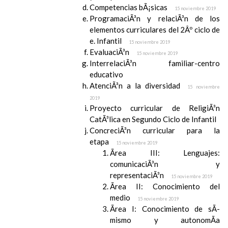
Competencias bÃ¡sicas
15 noviembre 2019
ProgramaciÃ³n y relaciÃ³n de los
elementos curriculares del 2Âº ciclo de
e. Infantil
15 noviembre 2019
EvaluaciÃ³n
15 noviembre 2019
InterrelaciÃ³n familiar-centro
educativo
AtenciÃ³n a la diversidad
15 noviembre
2019
Proyecto curricular de ReligiÃ³n
CatÃ³lica en Segundo Ciclo de Infantil
ConcreciÃ³n curricular para la
etapa
15 noviembre 2019
Ãrea III: Lenguajes:
comunicaciÃ³n y
representaciÃ³n
15 noviembre 2019
Ãrea II: Conocimiento del
medio
15 noviembre 2019
Ãrea I: Conocimiento de sÃ­
mismo y autonomÃ­a