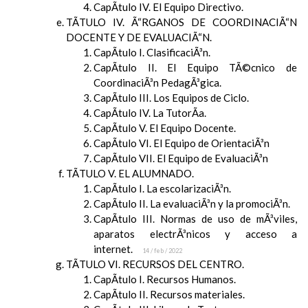
CapÃ­tulo IV. El Equipo Directivo.
TÃTULO IV. Ã“RGANOS DE COORDINACIÃ“N
DOCENTE Y DE EVALUACIÃ“N.
CapÃ­tulo I. ClasificaciÃ³n.
CapÃ­tulo II. El Equipo TÃ©cnico de
CoordinaciÃ³n PedagÃ³gica.
CapÃ­tulo III. Los Equipos de Ciclo.
CapÃ­tulo IV. La TutorÃ­a.
CapÃ­tulo V. El Equipo Docente.
CapÃ­tulo VI. El Equipo de OrientaciÃ³n
CapÃ­tulo VII. El Equipo de EvaluaciÃ³n
TÃTULO V. EL ALUMNADO.
CapÃ­tulo I. La escolarizaciÃ³n.
CapÃ­tulo II. La evaluaciÃ³n y la promociÃ³n.
CapÃ­tulo III. Normas de uso de mÃ³viles,
aparatos electrÃ³nicos y acceso a
internet.
14 / feb / 2022
TÃTULO VI. RECURSOS DEL CENTRO.
CapÃ­tulo I. Recursos Humanos.
CapÃ­tulo II. Recursos materiales.