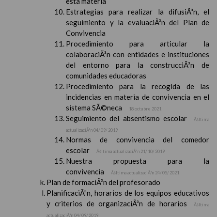
esta materia
Estrategias para realizar la difusiÃ³n, el
seguimiento y la evaluaciÃ³n del Plan de
Convivencia
Procedimiento para articular la
colaboraciÃ³n con entidades e instituciones
del entorno para la construcciÃ³n de
comunidades educadoras
Procedimiento para la recogida de las
incidencias en materia de convivencia en el
sistema SÃ©neca
18 octubre 2021
Seguimiento del absentismo escolar
Ãšltima
actualizaciÃ³n 04/ 09/ 2019
Normas de convivencia del comedor
escolar
Ãšltima actualizaciÃ³n 21/ 10/ 2019
Nuestra propuesta para la
convivencia
Ãšltima actualizaciÃ³n 24/ 05/ 2021
Plan de formaciÃ³n del profesorado
PlanificaciÃ³n, horarios de los equipos educativos
y criterios de organizaciÃ³n de horarios
Ãšltima
actualizaciÃ³n 04/ 09/ 2019