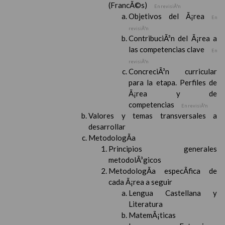
(FrancÃ©s)
En revisiÃ³n
Objetivos del Ã¡rea
En
revisiÃ³n
ContribuciÃ³n del Ã¡rea a
las competencias clave
En
revisiÃ³n
ConcreciÃ³n curricular
para la etapa. Perfiles de
Ã¡rea y de
competencias
En revisiÃ³n
Valores y temas transversales a
desarrollar
MetodologÃ­a
Principios generales
metodolÃ³gicos
MetodologÃ­a especÃ­fica de
cada Ã¡rea a seguir
Lengua Castellana y
Literatura
MatemÃ¡ticas