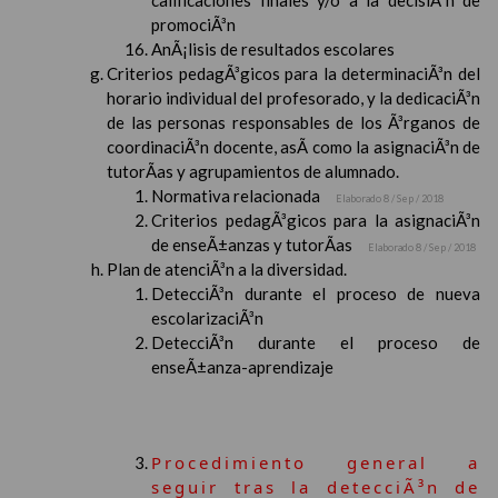
calificaciones finales y/o a la decisiÃ³n de
promociÃ³n
AnÃ¡lisis de resultados escolares
Criterios pedagÃ³gicos para la determinaciÃ³n del
horario individual del profesorado, y la dedicaciÃ³n
de las personas responsables de los Ã³rganos de
coordinaciÃ³n docente, asÃ­ como la asignaciÃ³n de
tutorÃ­as y agrupamientos de alumnado.
Normativa relacionada
Elaborado 8 / Sep / 2018
Criterios pedagÃ³gicos para la asignaciÃ³n
de enseÃ±anzas y tutorÃ­as
Elaborado 8 / Sep / 2018
Plan de atenciÃ³n a la diversidad.
DetecciÃ³n durante el proceso de nueva
escolarizaciÃ³n
DetecciÃ³n durante el proceso de
enseÃ±anza-aprendizaje
Procedimiento general a
seguir tras la detecciÃ³n de