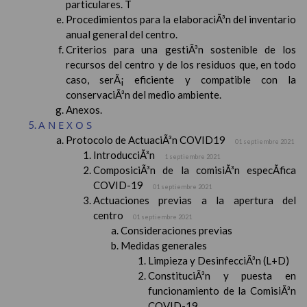
particulares. T
Procedimientos para la elaboraciÃ³n del inventario
anual general del centro.
Criterios para una gestiÃ³n sostenible de los
recursos del centro y de los residuos que, en todo
caso, serÃ¡ eficiente y compatible con la
conservaciÃ³n del medio ambiente.
Anexos.
ANEXOS
Protocolo de ActuaciÃ³n COVID19
01 septiembre 2021
IntroducciÃ³n
1 septiembre 2021
ComposiciÃ³n de la comisiÃ³n especÃ­fica
COVID-19
01 septiembre 2021
Actuaciones previas a la apertura del
centro
01 septiembre 2021
Consideraciones previas
Medidas generales
Limpieza y DesinfecciÃ³n (L+D)
ConstituciÃ³n y puesta en
funcionamiento de la ComisiÃ³n
COVID-19