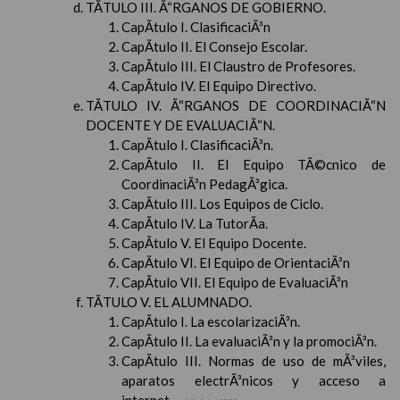
TÃTULO III. Ã“RGANOS DE GOBIERNO.
CapÃ­tulo I. ClasificaciÃ³n
CapÃ­tulo II. El Consejo Escolar.
CapÃ­tulo III. El Claustro de Profesores.
CapÃ­tulo IV. El Equipo Directivo.
TÃTULO IV. Ã“RGANOS DE COORDINACIÃ“N
DOCENTE Y DE EVALUACIÃ“N.
CapÃ­tulo I. ClasificaciÃ³n.
CapÃ­tulo II. El Equipo TÃ©cnico de
CoordinaciÃ³n PedagÃ³gica.
CapÃ­tulo III. Los Equipos de Ciclo.
CapÃ­tulo IV. La TutorÃ­a.
CapÃ­tulo V. El Equipo Docente.
CapÃ­tulo VI. El Equipo de OrientaciÃ³n
CapÃ­tulo VII. El Equipo de EvaluaciÃ³n
TÃTULO V. EL ALUMNADO.
CapÃ­tulo I. La escolarizaciÃ³n.
CapÃ­tulo II. La evaluaciÃ³n y la promociÃ³n.
CapÃ­tulo III. Normas de uso de mÃ³viles,
aparatos electrÃ³nicos y acceso a