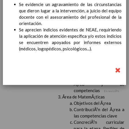
personal
15 noviembre 2019
Se evidencie un agravamiento de las circunstancias
MetodologÃ­a
15 noviembre 2019
que dieron lugar a la intervención, a juicio del equipo
Recursos
15 noviembre 2019
docente con el asesoramiento del profesional de la
EducaciÃ³n Primaria
orientación.
CoordinaciÃ³n y concreciÃ³n curricular
Se aprecien indicios evidentes de NEAE, requiriendo
Objetivos de la etapa
la aplicación de atención específica y/o estos indicios
Ãrea de Lengua Castellana y
se encuentren apoyados por informes externos
Literatura
(médicos, logopédicos, psicológicos...).
Objetivos del Ã¡rea
ContribuciÃ³n del Ã¡rea a
las competencias clave
ConcreciÃ³n curricular
para la etapa. Perfiles de
Ã¡rea y de
competencias
En revisiÃ³n
Ãrea de MatemÃ¡ticas
Objetivos del Ã¡rea
ContribuciÃ³n del Ã¡rea a
las competencias clave
ConcreciÃ³n curricular
para la etapa. Perfiles de