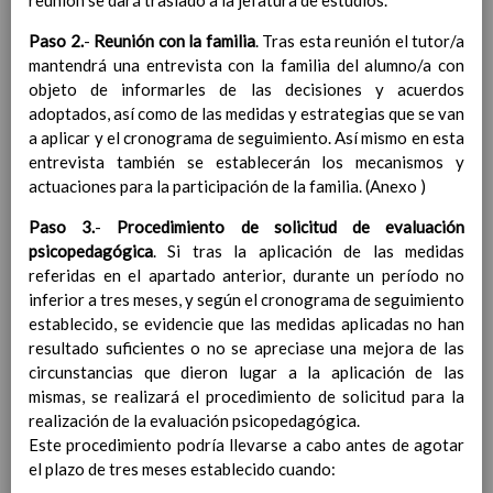
reunión se dará traslado a la jefatura de estudios.
Competencias bÃ¡sicas
15 noviembre 2019
ProgramaciÃ³n y relaciÃ³n de los
Paso 2.
-
Reunión con la familia
. Tras esta reunión el tutor/a
elementos curriculares del 2Âº ciclo de
mantendrá una entrevista con la familia del alumno/a con
e. Infantil
objeto de informarles de las decisiones y acuerdos
15 noviembre 2019
EvaluaciÃ³n
adoptados, así como de las medidas y estrategias que se van
15 noviembre 2019
InterrelaciÃ³n familiar-centro
a aplicar y el cronograma de seguimiento. Así mismo en esta
educativo
entrevista también se establecerán los mecanismos y
AtenciÃ³n a la diversidad
actuaciones para la participación de la familia. (Anexo )
15 noviembre
2019
Paso 3.
-
Procedimiento de solicitud de evaluación
Proyecto curricular de ReligiÃ³n
psicopedagógica
. Si tras la aplicación de las medidas
CatÃ³lica en Segundo Ciclo de Infantil
referidas en el apartado anterior, durante un período no
ConcreciÃ³n curricular para la
inferior a tres meses, y según el cronograma de seguimiento
etapa
15 noviembre 2019
establecido, se evidencie que las medidas aplicadas no han
Ãrea III: Lenguajes:
resultado suficientes o no se apreciase una mejora de las
comunicaciÃ³n y
circunstancias que dieron lugar a la aplicación de las
representaciÃ³n
15 noviembre 2019
mismas, se realizará el procedimiento de solicitud para la
Ãrea II: Conocimiento del
realización de la evaluación psicopedagógica.
medio
15 noviembre 2019
Este procedimiento podría llevarse a cabo antes de agotar
Ãrea I: Conocimiento de sÃ­
el plazo de tres meses establecido cuando:
mismo y autonomÃ­a