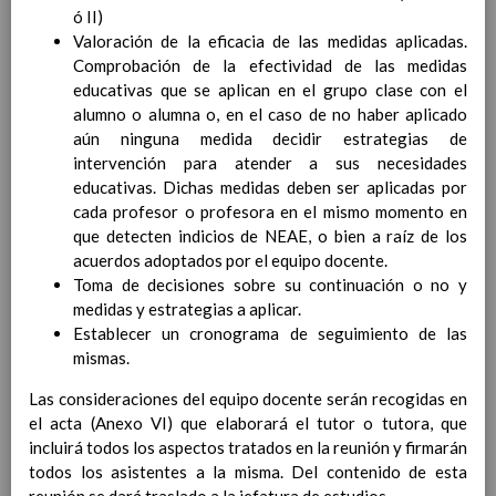
Contenido
ó II)
Valoración de la eficacia de las medidas aplicadas.
Comprobación de la efectividad de las medidas
IntroducciÃ³n
educativas que se aplican en el grupo clase con el
AnÃ¡lisis del Contexto
alumno o alumna o, en el caso de no haber aplicado
Proyecto Educativo
aún ninguna medida decidir estrategias de
Marco Normativo
intervención para atender a sus necesidades
Objetivos propios para la mejora del rendimiento
educativas. Dichas medidas deben ser aplicadas por
escolar
cada profesor o profesora en el mismo momento en
LÃ­neas generales de actuaciÃ³n pedagÃ³gica
que detecten indicios de NEAE, o bien a raíz de los
CoordinaciÃ³n y concreciÃ³n de los contenidos
acuerdos adoptados por el equipo docente.
curriculares, asÃ­ como el tratamiento transversal
Toma de decisiones sobre su continuación o no y
en las Ã¡reas de la educaciÃ³n en valores y otras
medidas y estrategias a aplicar.
enseÃ±anzas
Establecer un cronograma de seguimiento de las
EducaciÃ³n Infantil (Segundo Ciclo)
15
mismas.
noviembre 2019
Objetivos generales
15 noviembre 2019
Las consideraciones del equipo docente serán recogidas en
Ãreas Curriculares
el acta (Anexo VI) que elaborará el tutor o tutora, que
InterrelaciÃ³n de las inteligencias
incluirá todos los aspectos tratados en la reunión y firmarán
mÃºltiples con los objetivos generales
todos los asistentes a la misma. Del contenido de esta
y de Ã¡reas curriculares.