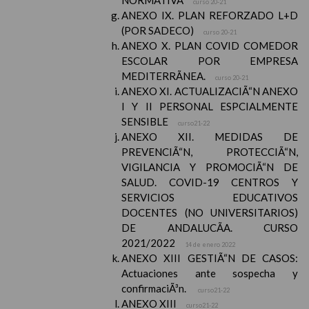
NORMATIVA
curso 20-21
ANEXO IX. PLAN REFORZADO L+D
(POR SADECO)
curso 20-21
ANEXO X. PLAN COVID COMEDOR
ESCOLAR POR EMPRESA
MEDITERRÃNEA.
curso 20-21
ANEXO XI. ACTUALIZACIÃ“N ANEXO
I Y II PERSONAL ESPCIALMENTE
SENSIBLE
curso21-22
ANEXO XII. MEDIDAS DE
PREVENCIÃ“N, PROTECCIÃ“N,
VIGILANCIA Y PROMOCIÃ“N DE
SALUD. COVID-19 CENTROS Y
SERVICIOS EDUCATIVOS
DOCENTES (NO UNIVERSITARIOS)
DE ANDALUCÃA. CURSO
2021/2022
14 de enero 2022
ANEXO XIII GESTIÃ“N DE CASOS:
Actuaciones ante sospecha y
confirmaciÃ³n.
curso21-22
ANEXO XIII
curso21-22