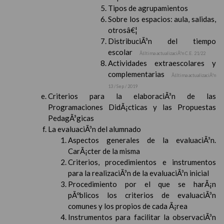
Tipos de agrupamientos
Sobre los espacios: aula, salidas,
otrosâ€¦
DistribuciÃ³n del tiempo
escolar
Ãšltima actualizaciÃ³n C.E. 21/22
Actividades extraescolares y
complementarias
Ãšltima actualizaciÃ³n
13 / Sep / 2019
Criterios para la elaboraciÃ³n de las
Programaciones DidÃ¡cticas y las Propuestas
PedagÃ³gicas
La evaluaciÃ³n del alumnado
Aspectos generales de la evaluaciÃ³n.
CarÃ¡cter de la misma
Criterios, procedimientos e instrumentos
para la realizaciÃ³n de la evaluaciÃ³n inicial
Procedimiento por el que se harÃ¡n
pÃºblicos los criterios de evaluaciÃ³n
comunes y los propios de cada Ã¡rea
Instrumentos para facilitar la observaciÃ³n