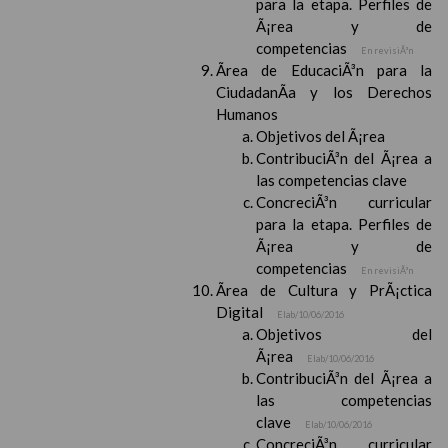
para la etapa. Perfiles de
Ã¡rea y de
competencias
En revisiÃ³n
Ãrea de EducaciÃ³n para la
CiudadanÃ­a y los Derechos
Humanos
Objetivos del Ã¡rea
ContribuciÃ³n del Ã¡rea a
las competencias clave
ConcreciÃ³n curricular
para la etapa. Perfiles de
Ã¡rea y de
competencias
En revisiÃ³n
Ãrea de Cultura y PrÃ¡ctica
Digital
Elab/10/06/2016
Objetivos del
Ã¡rea
Elab/10/06/2016
ContribuciÃ³n del Ã¡rea a
las competencias
clave
Elab/10/06/2016
ConcreciÃ³n curricular