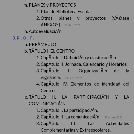
PLANES y PROYECTOS
Plan de Biblioteca Escolar
Otros planes y proyectos (VÃ©ase
ANEXOS)
13 abril 2021
AutoevaluaciÃ³n
R.O.F.
PREÃMBULO
TÃTULO I. EL CENTRO
CapÃ­tulo I. DefiniciÃ³n y clasificaciÃ³n.
CapÃ­tulo II. Jornada, Calendario y Horarios
CapÃ­tulo III. OrganizaciÃ³n de la
vigilancia.
31 / ene / 2020
CapÃ­tulo IV. Elementos de identidad del
Centro
TÃTULO II. LA PARTICIPACIÃ“N Y LA
COMUNICACIÃ“N
CapÃ­tulo I. La participaciÃ³n.
CapÃ­tulo II. La comunicaciÃ³n.
17 enero 2020
CapÃ­tulo III. Las Actividades
Complementarias y Extraescolares.