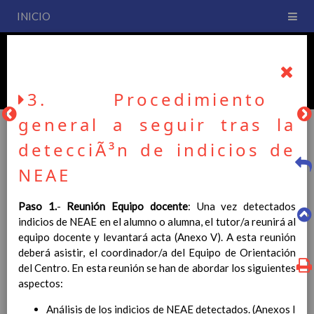
INICIO
PLAN DE CENTRO
CEIP San Fernando
3. Procedimiento
general a seguir tras la
detecciÃ³n de indicios de
PLAN DE CENTRO
NEAE
Paso 1.
-
Reunión Equipo docente
: Una vez detectados
La entrada en vigor del Real Decreto 126/2014, de 28 de
indicios de NEAE en el alumno o alumna, el tutor/a reunirá al
febrero, por el que se establece el currículo básico de la
equipo docente y levantará acta (Anexo V). A esta reunión
Educación Primaria, se ha hecho necesario la revisión y
deberá asistir, el coordinador/a del Equipo de Orientación
adecuación de nuestro Plan de Centro a esta normativa, el cual
del Centro. En esta reunión se han de abordar los siguientes
usted podrá consultar desde este sitio web.
aspectos:
Esperamos que sea de su interés.
Análisis de los indicios de NEAE detectados. (Anexos I