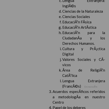
Lengua Extranjera:
InglÃ©s
Ciencias de la Naturaleza
Ciencias Sociales
EducaciÃ³n FÃ­sica
EducaciÃ³n ArtÃ­stica
EducaciÃ³n para la
CiudadanÃ­a y los
Derechos Humanos.
Cultura y PrÃ¡ctica
Digital
Valores Sociales y CÃ­
vicos
Ãrea de ReligiÃ³n
CatÃ³lica
Lengua Extranjera
(FrancÃ©s)
En revisiÃ³n
Acuerdos especÃ­ficos referidos
a metodologÃ­a en nuestro
Centro
Papel de los deberes