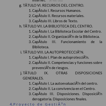
internet.
14 / feb / 2022
TÃTULO VI. RECURSOS DEL CENTRO.
CapÃ­tulo I. Recursos Humanos.
CapÃ­tulo II. Recursos materiales.
CapÃ­tulo III. Libros de Texto.
TÃTULO VII. LA BIBLIOTECA DEL CENTRO.
CapÃ­tulo I. La Biblioteca Escolar del Centro.
CapÃ­tulo II. OrganizaciÃ³n de la Biblioteca.
CapÃ­tulo III. Funcionamiento de la
Biblioteca.
TÃTULO VIII. LA AUTOPROTECCIÃ“N.
CapÃ­tulo I. Plan de autoprotecciÃ³n.
CapÃ­tulo II. Competencias y funciones sobre
prevenciÃ³n de riesgos.
TÃTULO IX. OTRAS DISPOSICIONES
GENERALES.
CapÃ­tulo I. La autoevaluaciÃ³n del centro.
CapÃ­tulo II. La convivencia en el Centro.
CapÃ­tulo III. Disposiciones. DisposiciÃ³n
derogatoria. Disposiciones finales.
Proyecto de GestiÃ³n