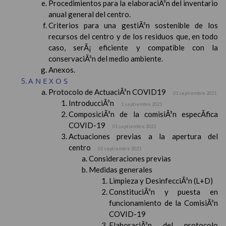
Procedimientos para la elaboraciÃ³n del inventario
anual general del centro.
Criterios para una gestiÃ³n sostenible de los
recursos del centro y de los residuos que, en todo
caso, serÃ¡ eficiente y compatible con la
conservaciÃ³n del medio ambiente.
Anexos.
ANEXOS
Protocolo de ActuaciÃ³n COVID19
01 septiembre 2021
IntroducciÃ³n
1 septiembre 2021
ComposiciÃ³n de la comisiÃ³n especÃ­fica
COVID-19
01 septiembre 2021
Actuaciones previas a la apertura del
centro
01 septiembre 2021
Consideraciones previas
Medidas generales
Limpieza y DesinfecciÃ³n (L+D)
ConstituciÃ³n y puesta en
funcionamiento de la ComisiÃ³n
COVID-19
ElaboraciÃ³n del protocolo