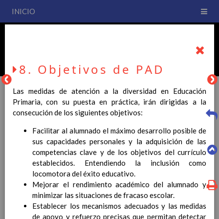
INICIO
PLAN DE CENTRO
CEIP San Fernando
8. Objetivos de PAD
Las medidas de atención a la diversidad en Educación
Primaria, con su puesta en práctica, irán dirigidas a la
consecución de los siguientes objetivos:
PLAN DE CENTRO
Facilitar al alumnado el máximo desarrollo posible de
sus capacidades personales y la adquisición de las
La entrada en vigor del Real Decreto 126/2014, de 28 de
competencias clave y de los objetivos del currículo
febrero, por el que se establece el currículo básico de la
establecidos. Entendiendo la inclusión como
Educación Primaria, se ha hecho necesario la revisión y
locomotora del éxito educativo.
adecuación de nuestro Plan de Centro a esta normativa, el cual
Mejorar el rendimiento académico del alumnado y
usted podrá consultar desde este sitio web.
minimizar las situaciones de fracaso escolar.
Establecer los mecanismos adecuados y las medidas
Esperamos que sea de su interés.
de apoyo y refuerzo precisas que permitan detectar