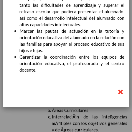
Contenido
tanto las dificultades de aprendizaje y superar el
retraso escolar que pudiera presentar el alumnado,
así como el desarrollo intelectual del alumnado con
IntroducciÃ³n
altas capacidades intelectuales.
AnÃ¡lisis del Contexto
Marcar las pautas de actuación en la tutoría y
Proyecto Educativo
orientación educativa del alumnado en la relación con
Marco Normativo
las familias para apoyar el proceso educativo de sus
Objetivos propios para la mejora del rendimiento
hijos e hijas.
escolar
Garantizar la coordinación entre los equipos de
LÃ­neas generales de actuaciÃ³n pedagÃ³gica
orientación educativa, el profesorado y el centro
CoordinaciÃ³n y concreciÃ³n de los contenidos
docente.
curriculares, asÃ­ como el tratamiento transversal
en las Ã¡reas de la educaciÃ³n en valores y otras
enseÃ±anzas
EducaciÃ³n Infantil (Segundo Ciclo)
15
noviembre 2019
Objetivos generales
15 noviembre 2019
Ãreas Curriculares
InterrelaciÃ³n de las inteligencias
mÃºltiples con los objetivos generales
y de Ã¡reas curriculares.