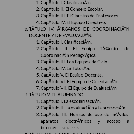
CapÃ­tulo I. ClasificaciÃ³n
CapÃ­tulo II. El Consejo Escolar.
CapÃ­tulo III. El Claustro de Profesores.
CapÃ­tulo IV. El Equipo Directivo.
TÃTULO IV. Ã“RGANOS DE COORDINACIÃ“N
DOCENTE Y DE EVALUACIÃ“N.
CapÃ­tulo I. ClasificaciÃ³n.
CapÃ­tulo II. El Equipo TÃ©cnico de
CoordinaciÃ³n PedagÃ³gica.
CapÃ­tulo III. Los Equipos de Ciclo.
CapÃ­tulo IV. La TutorÃ­a.
CapÃ­tulo V. El Equipo Docente.
CapÃ­tulo VI. El Equipo de OrientaciÃ³n
CapÃ­tulo VII. El Equipo de EvaluaciÃ³n
TÃTULO V. EL ALUMNADO.
CapÃ­tulo I. La escolarizaciÃ³n.
CapÃ­tulo II. La evaluaciÃ³n y la promociÃ³n.
CapÃ­tulo III. Normas de uso de mÃ³viles,
aparatos electrÃ³nicos y acceso a
internet.
14 / feb / 2022