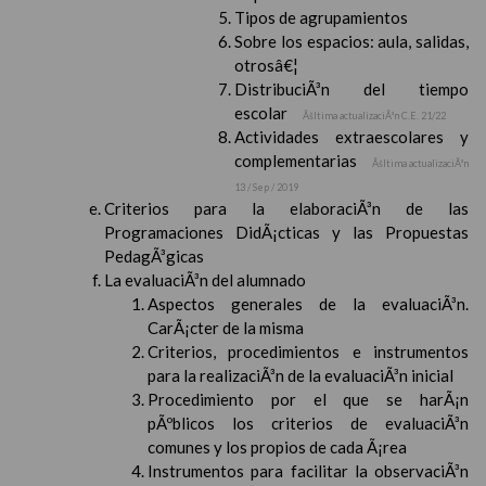
Tipos de agrupamientos
Sobre los espacios: aula, salidas,
otrosâ€¦
DistribuciÃ³n del tiempo
escolar
Ãšltima actualizaciÃ³n C.E. 21/22
Actividades extraescolares y
complementarias
Ãšltima actualizaciÃ³n
13 / Sep / 2019
Criterios para la elaboraciÃ³n de las
Programaciones DidÃ¡cticas y las Propuestas
PedagÃ³gicas
La evaluaciÃ³n del alumnado
Aspectos generales de la evaluaciÃ³n.
CarÃ¡cter de la misma
Criterios, procedimientos e instrumentos
para la realizaciÃ³n de la evaluaciÃ³n inicial
Procedimiento por el que se harÃ¡n
pÃºblicos los criterios de evaluaciÃ³n
comunes y los propios de cada Ã¡rea
Instrumentos para facilitar la observaciÃ³n