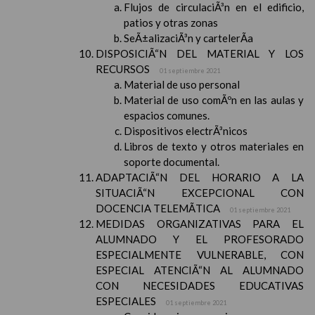
Flujos de circulaciÃ³n en el edificio,
patios y otras zonas
SeÃ±alizaciÃ³n y cartelerÃ­a
DISPOSICIÃ“N DEL MATERIAL Y LOS
RECURSOS
01 septiembre 2021
Material de uso personal
Material de uso comÃºn en las aulas y
espacios comunes.
Dispositivos electrÃ³nicos
Libros de texto y otros materiales en
soporte documental.
ADAPTACIÃ“N DEL HORARIO A LA
SITUACIÃ“N EXCEPCIONAL CON
DOCENCIA TELEMÃTICA
01 septiembre 2021
MEDIDAS ORGANIZATIVAS PARA EL
ALUMNADO Y EL PROFESORADO
ESPECIALMENTE VULNERABLE, CON
ESPECIAL ATENCIÃ“N AL ALUMNADO
CON NECESIDADES EDUCATIVAS
ESPECIALES
01 septiembre 2021