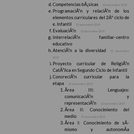
Competencias bÃ¡sicas
15 noviembre 2019
ProgramaciÃ³n y relaciÃ³n de los
elementos curriculares del 2Âº ciclo de
e. Infantil
15 noviembre 2019
EvaluaciÃ³n
15 noviembre 2019
InterrelaciÃ³n familiar-centro
educativo
AtenciÃ³n a la diversidad
15 noviembre
2019
Proyecto curricular de ReligiÃ³n
CatÃ³lica en Segundo Ciclo de Infantil
ConcreciÃ³n curricular para la
etapa
15 noviembre 2019
Ãrea III: Lenguajes:
comunicaciÃ³n y
representaciÃ³n
15 noviembre 2019
Ãrea II: Conocimiento del
medio
15 noviembre 2019
Ãrea I: Conocimiento de sÃ­
mismo y autonomÃ­a