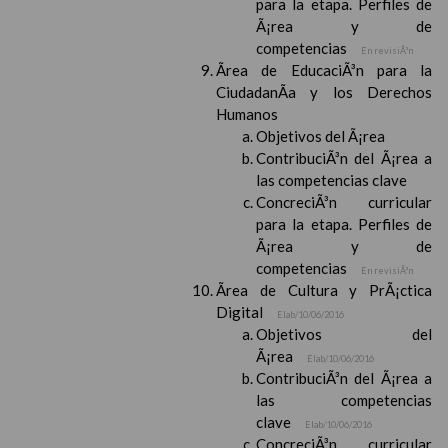
para la etapa. Perfiles de
Ã¡rea y de
competencias
En revisiÃ³n
Ãrea de EducaciÃ³n para la
CiudadanÃ­a y los Derechos
Humanos
Objetivos del Ã¡rea
ContribuciÃ³n del Ã¡rea a
las competencias clave
ConcreciÃ³n curricular
para la etapa. Perfiles de
Ã¡rea y de
competencias
En revisiÃ³n
Ãrea de Cultura y PrÃ¡ctica
Digital
Elab/10/06/2016
Objetivos del
Ã¡rea
Elab/10/06/2016
ContribuciÃ³n del Ã¡rea a
las competencias
clave
Elab/10/06/2016
ConcreciÃ³n curricular