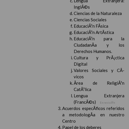
Lengua Extranjera:
InglÃ©s
Ciencias de la Naturaleza
Ciencias Sociales
EducaciÃ³n FÃ­sica
EducaciÃ³n ArtÃ­stica
EducaciÃ³n para la
CiudadanÃ­a y los
Derechos Humanos.
Cultura y PrÃ¡ctica
Digital
Valores Sociales y CÃ­
vicos
Ãrea de ReligiÃ³n
CatÃ³lica
Lengua Extranjera
(FrancÃ©s)
En revisiÃ³n
Acuerdos especÃ­ficos referidos
a metodologÃ­a en nuestro
Centro
Papel de los deberes