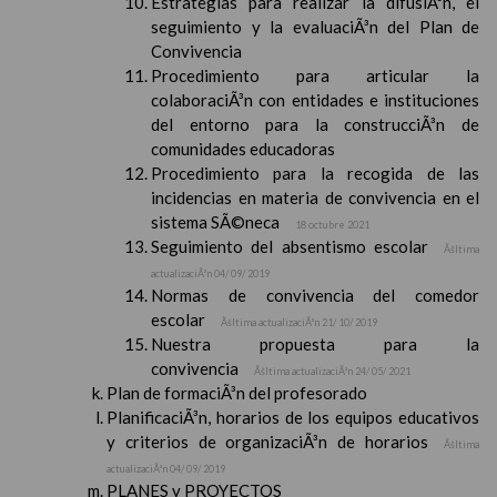
Estrategias para realizar la difusiÃ³n, el
seguimiento y la evaluaciÃ³n del Plan de
Convivencia
Procedimiento para articular la
colaboraciÃ³n con entidades e instituciones
del entorno para la construcciÃ³n de
comunidades educadoras
Procedimiento para la recogida de las
incidencias en materia de convivencia en el
sistema SÃ©neca
18 octubre 2021
Seguimiento del absentismo escolar
Ãšltima
actualizaciÃ³n 04/ 09/ 2019
Normas de convivencia del comedor
escolar
Ãšltima actualizaciÃ³n 21/ 10/ 2019
Nuestra propuesta para la
convivencia
Ãšltima actualizaciÃ³n 24/ 05/ 2021
Plan de formaciÃ³n del profesorado
PlanificaciÃ³n, horarios de los equipos educativos
y criterios de organizaciÃ³n de horarios
Ãšltima
actualizaciÃ³n 04/ 09/ 2019
PLANES y PROYECTOS