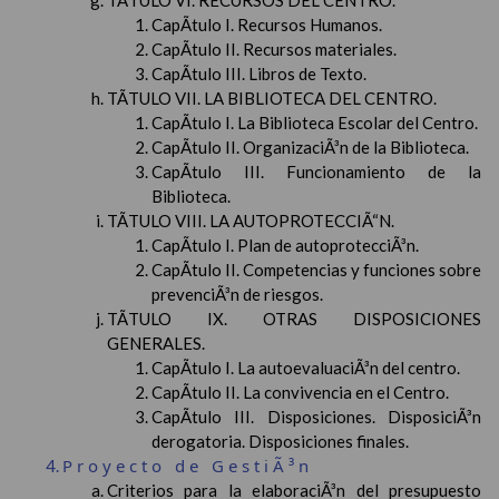
TÃTULO VI. RECURSOS DEL CENTRO.
CapÃ­tulo I. Recursos Humanos.
CapÃ­tulo II. Recursos materiales.
CapÃ­tulo III. Libros de Texto.
TÃTULO VII. LA BIBLIOTECA DEL CENTRO.
CapÃ­tulo I. La Biblioteca Escolar del Centro.
CapÃ­tulo II. OrganizaciÃ³n de la Biblioteca.
CapÃ­tulo III. Funcionamiento de la
Biblioteca.
TÃTULO VIII. LA AUTOPROTECCIÃ“N.
CapÃ­tulo I. Plan de autoprotecciÃ³n.
CapÃ­tulo II. Competencias y funciones sobre
prevenciÃ³n de riesgos.
TÃTULO IX. OTRAS DISPOSICIONES
GENERALES.
CapÃ­tulo I. La autoevaluaciÃ³n del centro.
CapÃ­tulo II. La convivencia en el Centro.
CapÃ­tulo III. Disposiciones. DisposiciÃ³n
derogatoria. Disposiciones finales.
Proyecto de GestiÃ³n
Criterios para la elaboraciÃ³n del presupuesto