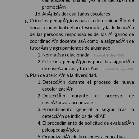
calificaciones finales y/o a la decisiÃ³n de
promociÃ³n
AnÃ¡lisis de resultados escolares
Criterios pedagÃ³gicos para la determinaciÃ³n del
horario individual del profesorado, y la dedicaciÃ³n
de las personas responsables de los Ã³rganos de
coordinaciÃ³n docente, asÃ­ como la asignaciÃ³n de
tutorÃ­as y agrupamientos de alumnado.
Normativa relacionada
Elaborado 8 / Sep / 2018
Criterios pedagÃ³gicos para la asignaciÃ³n
de enseÃ±anzas y tutorÃ­as
Elaborado 8 / Sep / 2018
Plan de atenciÃ³n a la diversidad.
DetecciÃ³n durante el proceso de nueva
escolarizaciÃ³n
DetecciÃ³n durante el proceso de
enseÃ±anza-aprendizaje
Procedimiento general a seguir tras la
detecciÃ³n de indicios de NEAE
El procedimiento de solicitud de evaluaciÃ³n
psicopedagÃ³gica
OrganizaciÃ³n de la respuesta educativa