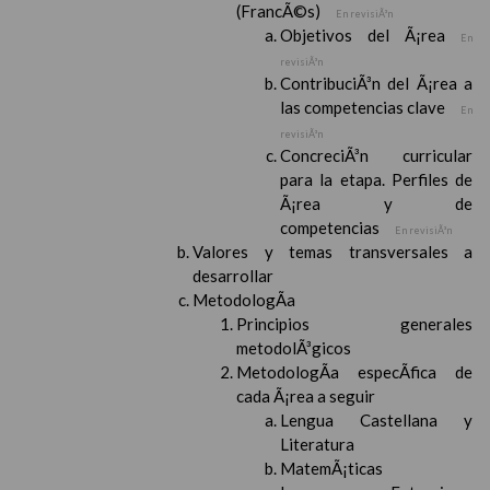
(FrancÃ©s)
En revisiÃ³n
Objetivos del Ã¡rea
En
revisiÃ³n
ContribuciÃ³n del Ã¡rea a
las competencias clave
En
revisiÃ³n
ConcreciÃ³n curricular
para la etapa. Perfiles de
Ã¡rea y de
competencias
En revisiÃ³n
Valores y temas transversales a
desarrollar
MetodologÃ­a
Principios generales
metodolÃ³gicos
MetodologÃ­a especÃ­fica de
cada Ã¡rea a seguir
Lengua Castellana y
Literatura
MatemÃ¡ticas