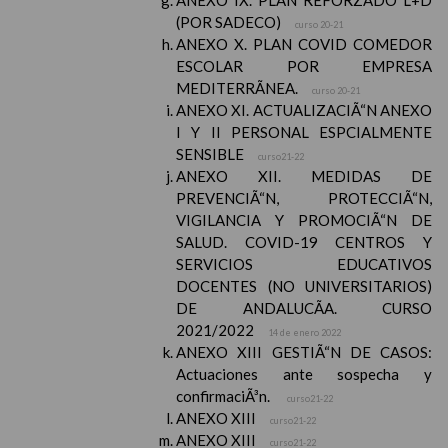
ANEXO IX. PLAN REFORZADO L+D
(POR SADECO)
curso 20-21
ANEXO X. PLAN COVID COMEDOR
ESCOLAR POR EMPRESA
MEDITERRÃNEA.
curso 20-21
ANEXO XI. ACTUALIZACIÃ“N ANEXO
I Y II PERSONAL ESPCIALMENTE
SENSIBLE
curso21-22
ANEXO XII. MEDIDAS DE
PREVENCIÃ“N, PROTECCIÃ“N,
VIGILANCIA Y PROMOCIÃ“N DE
SALUD. COVID-19 CENTROS Y
SERVICIOS EDUCATIVOS
DOCENTES (NO UNIVERSITARIOS)
DE ANDALUCÃA. CURSO
2021/2022
14 de enero 2022
ANEXO XIII GESTIÃ“N DE CASOS:
Actuaciones ante sospecha y
confirmaciÃ³n.
curso21-22
ANEXO XIII
curso21-22
ANEXO XIII
curso21-22