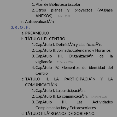
Plan de Biblioteca Escolar
Otros planes y proyectos (VÃ©ase
ANEXOS)
13 abril 2021
AutoevaluaciÃ³n
R.O.F.
PREÃMBULO
TÃTULO I. EL CENTRO
CapÃ­tulo I. DefiniciÃ³n y clasificaciÃ³n.
CapÃ­tulo II. Jornada, Calendario y Horarios
CapÃ­tulo III. OrganizaciÃ³n de la
vigilancia.
31 / ene / 2020
CapÃ­tulo IV. Elementos de identidad del
Centro
TÃTULO II. LA PARTICIPACIÃ“N Y LA
COMUNICACIÃ“N
CapÃ­tulo I. La participaciÃ³n.
CapÃ­tulo II. La comunicaciÃ³n.
17 enero 2020
CapÃ­tulo III. Las Actividades
Complementarias y Extraescolares.
TÃTULO III. Ã“RGANOS DE GOBIERNO.