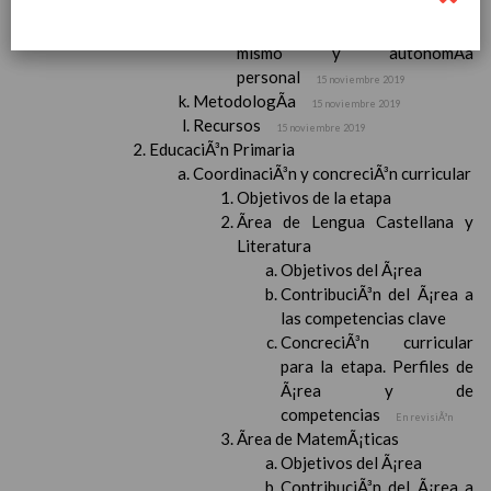
medio
15 noviembre 2019
Ãrea I: Conocimiento de sÃ­
mismo y autonomÃ­a
personal
15 noviembre 2019
MetodologÃ­a
15 noviembre 2019
Recursos
15 noviembre 2019
EducaciÃ³n Primaria
CoordinaciÃ³n y concreciÃ³n curricular
Objetivos de la etapa
Ãrea de Lengua Castellana y
Literatura
Objetivos del Ã¡rea
ContribuciÃ³n del Ã¡rea a
las competencias clave
ConcreciÃ³n curricular
para la etapa. Perfiles de
Ã¡rea y de
competencias
En revisiÃ³n
Ãrea de MatemÃ¡ticas
Objetivos del Ã¡rea
ContribuciÃ³n del Ã¡rea a