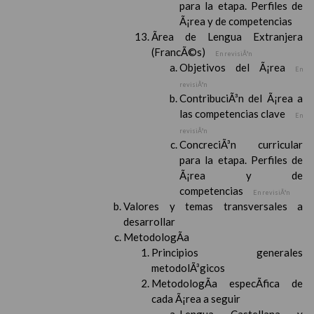
para la etapa. Perfiles de
Ã¡rea y de competencias
Ãrea de Lengua Extranjera
(FrancÃ©s)
En revisiÃ³n
Objetivos del Ã¡rea
En
revisiÃ³n
ContribuciÃ³n del Ã¡rea a
las competencias clave
En
revisiÃ³n
ConcreciÃ³n curricular
para la etapa. Perfiles de
Ã¡rea y de
competencias
En revisiÃ³n
Valores y temas transversales a
desarrollar
MetodologÃ­a
Principios generales
metodolÃ³gicos
MetodologÃ­a especÃ­fica de
cada Ã¡rea a seguir