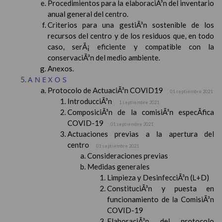
Procedimientos para la elaboraciÃ³n del inventario
anual general del centro.
Criterios para una gestiÃ³n sostenible de los
recursos del centro y de los residuos que, en todo
caso, serÃ¡ eficiente y compatible con la
conservaciÃ³n del medio ambiente.
Anexos.
ANEXOS
Protocolo de ActuaciÃ³n COVID19
01 septiembre 2021
IntroducciÃ³n
1 septiembre 2021
ComposiciÃ³n de la comisiÃ³n especÃ­fica
COVID-19
01 septiembre 2021
Actuaciones previas a la apertura del
centro
01 septiembre 2021
Consideraciones previas
Medidas generales
Limpieza y DesinfecciÃ³n (L+D)
ConstituciÃ³n y puesta en
funcionamiento de la ComisiÃ³n
COVID-19
ElaboraciÃ³n del protocolo