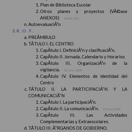
Plan de Biblioteca Escolar
Otros planes y proyectos (VÃ©ase
ANEXOS)
13 abril 2021
AutoevaluaciÃ³n
R.O.F.
PREÃMBULO
TÃTULO I. EL CENTRO
CapÃ­tulo I. DefiniciÃ³n y clasificaciÃ³n.
CapÃ­tulo II. Jornada, Calendario y Horarios
CapÃ­tulo III. OrganizaciÃ³n de la
vigilancia.
31 / ene / 2020
CapÃ­tulo IV. Elementos de identidad del
Centro
TÃTULO II. LA PARTICIPACIÃ“N Y LA
COMUNICACIÃ“N
CapÃ­tulo I. La participaciÃ³n.
CapÃ­tulo II. La comunicaciÃ³n.
17 enero 2020
CapÃ­tulo III. Las Actividades
Complementarias y Extraescolares.
TÃTULO III. Ã“RGANOS DE GOBIERNO.