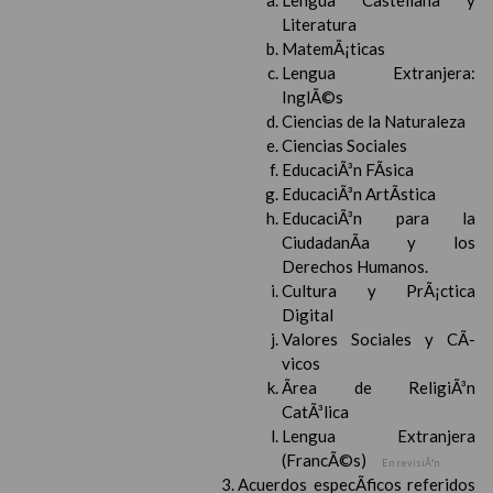
Lengua Castellana y
Literatura
MatemÃ¡ticas
Lengua Extranjera:
InglÃ©s
Ciencias de la Naturaleza
Ciencias Sociales
EducaciÃ³n FÃ­sica
EducaciÃ³n ArtÃ­stica
EducaciÃ³n para la
CiudadanÃ­a y los
Derechos Humanos.
Cultura y PrÃ¡ctica
Digital
Valores Sociales y CÃ­
vicos
Ãrea de ReligiÃ³n
CatÃ³lica
Lengua Extranjera
(FrancÃ©s)
En revisiÃ³n
Acuerdos especÃ­ficos referidos