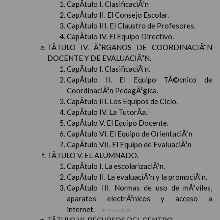
CapÃ­tulo I. ClasificaciÃ³n
CapÃ­tulo II. El Consejo Escolar.
CapÃ­tulo III. El Claustro de Profesores.
CapÃ­tulo IV. El Equipo Directivo.
TÃTULO IV. Ã“RGANOS DE COORDINACIÃ“N
DOCENTE Y DE EVALUACIÃ“N.
CapÃ­tulo I. ClasificaciÃ³n.
CapÃ­tulo II. El Equipo TÃ©cnico de
CoordinaciÃ³n PedagÃ³gica.
CapÃ­tulo III. Los Equipos de Ciclo.
CapÃ­tulo IV. La TutorÃ­a.
CapÃ­tulo V. El Equipo Docente.
CapÃ­tulo VI. El Equipo de OrientaciÃ³n
CapÃ­tulo VII. El Equipo de EvaluaciÃ³n
TÃTULO V. EL ALUMNADO.
CapÃ­tulo I. La escolarizaciÃ³n.
CapÃ­tulo II. La evaluaciÃ³n y la promociÃ³n.
CapÃ­tulo III. Normas de uso de mÃ³viles,
aparatos electrÃ³nicos y acceso a
internet.
14 / feb / 2022