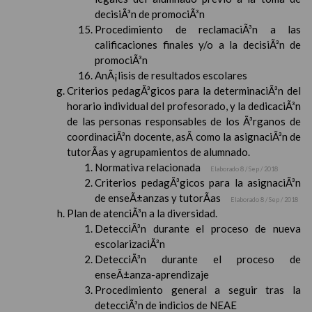
decisiÃ³n de promociÃ³n
Procedimiento de reclamaciÃ³n a las
calificaciones finales y/o a la decisiÃ³n de
promociÃ³n
AnÃ¡lisis de resultados escolares
Criterios pedagÃ³gicos para la determinaciÃ³n del
horario individual del profesorado, y la dedicaciÃ³n
de las personas responsables de los Ã³rganos de
coordinaciÃ³n docente, asÃ­ como la asignaciÃ³n de
tutorÃ­as y agrupamientos de alumnado.
Normativa relacionada
Elaborado 8 / Sep / 2018
Criterios pedagÃ³gicos para la asignaciÃ³n
de enseÃ±anzas y tutorÃ­as
Elaborado 8 / Sep / 2018
Plan de atenciÃ³n a la diversidad.
DetecciÃ³n durante el proceso de nueva
escolarizaciÃ³n
DetecciÃ³n durante el proceso de
enseÃ±anza-aprendizaje
Procedimiento general a seguir tras la
detecciÃ³n de indicios de NEAE