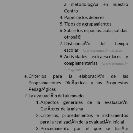
a metodologÃ­a en nuestro
Centro
Papel de los deberes
Tipos de agrupamientos
Sobre los espacios: aula, salidas,
otrosâ€¦
DistribuciÃ³n del tiempo
escolar
Ãšltima actualizaciÃ³n C.E. 21/22
Actividades extraescolares y
complementarias
Ãšltima actualizaciÃ³n
13 / Sep / 2019
Criterios para la elaboraciÃ³n de las
Programaciones DidÃ¡cticas y las Propuestas
PedagÃ³gicas
La evaluaciÃ³n del alumnado
Aspectos generales de la evaluaciÃ³n.
CarÃ¡cter de la misma
Criterios, procedimientos e instrumentos
para la realizaciÃ³n de la evaluaciÃ³n inicial
Procedimiento por el que se harÃ¡n