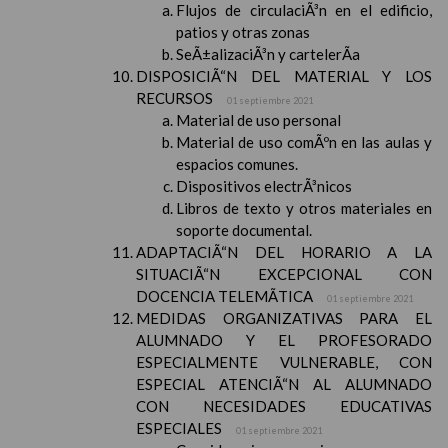
Flujos de circulaciÃ³n en el edificio,
patios y otras zonas
SeÃ±alizaciÃ³n y cartelerÃ­a
DISPOSICIÃ“N DEL MATERIAL Y LOS
RECURSOS
01 septiembre 2021
Material de uso personal
Material de uso comÃºn en las aulas y
espacios comunes.
Dispositivos electrÃ³nicos
Libros de texto y otros materiales en
soporte documental.
ADAPTACIÃ“N DEL HORARIO A LA
SITUACIÃ“N EXCEPCIONAL CON
DOCENCIA TELEMÃTICA
01 septiembre 2021
MEDIDAS ORGANIZATIVAS PARA EL
ALUMNADO Y EL PROFESORADO
ESPECIALMENTE VULNERABLE, CON
ESPECIAL ATENCIÃ“N AL ALUMNADO
CON NECESIDADES EDUCATIVAS
ESPECIALES
01 septiembre 2021