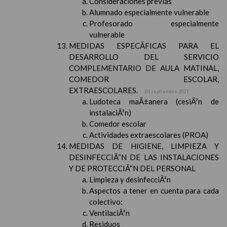
Consideraciones previas
Alumnado especialmente vulnerable
Profesorado especialmente
vulnerable
MEDIDAS ESPECÃFICAS PARA EL
DESARROLLO DEL SERVICIO
COMPLEMENTARIO DE AULA MATINAL,
COMEDOR ESCOLAR,
EXTRAESCOLARES.
01 septiembre 2021
Ludoteca maÃ±anera (cesiÃ³n de
instalaciÃ³n)
Comedor escolar
Actividades extraescolares (PROA)
MEDIDAS DE HIGIENE, LIMPIEZA Y
DESINFECCIÃ“N DE LAS INSTALACIONES
Y DE PROTECCIÃ“N DEL PERSONAL
Limpieza y desinfecciÃ³n
Aspectos a tener en cuenta para cada
colectivo:
VentilaciÃ³n
Residuos