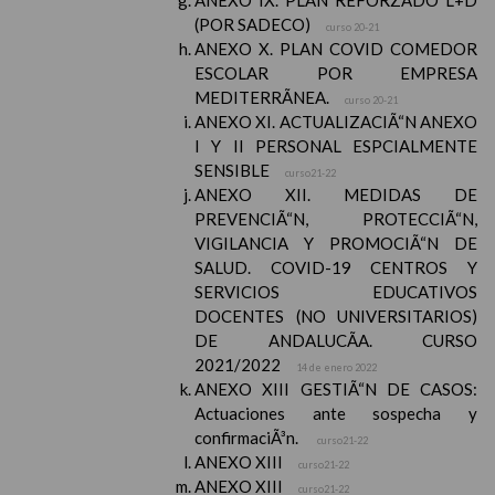
ANEXO IX. PLAN REFORZADO L+D
(POR SADECO)
curso 20-21
ANEXO X. PLAN COVID COMEDOR
ESCOLAR POR EMPRESA
MEDITERRÃNEA.
curso 20-21
ANEXO XI. ACTUALIZACIÃ“N ANEXO
I Y II PERSONAL ESPCIALMENTE
SENSIBLE
curso21-22
ANEXO XII. MEDIDAS DE
PREVENCIÃ“N, PROTECCIÃ“N,
VIGILANCIA Y PROMOCIÃ“N DE
SALUD. COVID-19 CENTROS Y
SERVICIOS EDUCATIVOS
DOCENTES (NO UNIVERSITARIOS)
DE ANDALUCÃA. CURSO
2021/2022
14 de enero 2022
ANEXO XIII GESTIÃ“N DE CASOS:
Actuaciones ante sospecha y
confirmaciÃ³n.
curso21-22
ANEXO XIII
curso21-22
ANEXO XIII
curso21-22