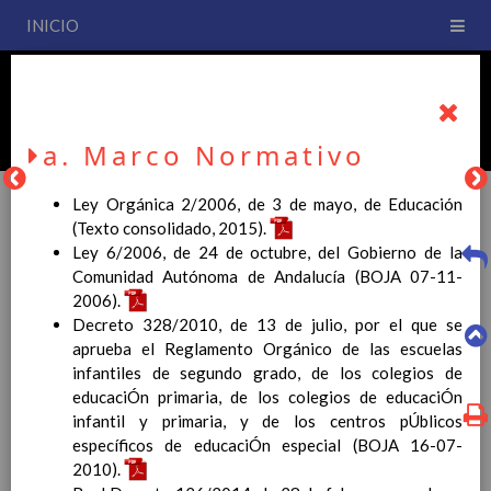
INICIO
PLAN DE CENTRO
CEIP San Fernando
a. Marco Normativo
Ley Orgánica 2/2006, de 3 de mayo, de Educación
(Texto consolidado, 2015).
Ley 6/2006, de 24 de octubre, del Gobierno de la
PLAN DE CENTRO
Comunidad Autónoma de Andalucía (BOJA 07-11-
2006).
Decreto 328/2010, de 13 de julio, por el que se
La entrada en vigor del Real Decreto 126/2014, de 28 de
aprueba el Reglamento Orgánico de las escuelas
febrero, por el que se establece el currículo básico de la
infantiles de segundo grado, de los colegios de
Educación Primaria, se ha hecho necesario la revisión y
educaciÓn primaria, de los colegios de educaciÓn
adecuación de nuestro Plan de Centro a esta normativa, el cual
infantil y primaria, y de los centros pÚblicos
usted podrá consultar desde este sitio web.
específicos de educaciÓn especial (BOJA 16-07-
Esperamos que sea de su interés.
2010).