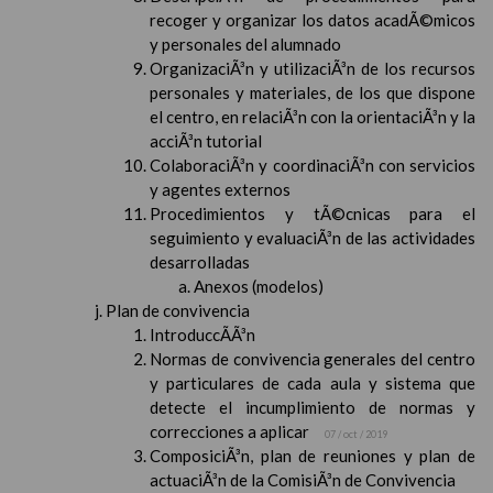
recoger y organizar los datos acadÃ©micos
y personales del alumnado
OrganizaciÃ³n y utilizaciÃ³n de los recursos
personales y materiales, de los que dispone
el centro, en relaciÃ³n con la orientaciÃ³n y la
acciÃ³n tutorial
ColaboraciÃ³n y coordinaciÃ³n con servicios
y agentes externos
Procedimientos y tÃ©cnicas para el
seguimiento y evaluaciÃ³n de las actividades
desarrolladas
Anexos (modelos)
Plan de convivencia
IntroduccÃ­Ã³n
Normas de convivencia generales del centro
y particulares de cada aula y sistema que
detecte el incumplimiento de normas y
correcciones a aplicar
07 / oct / 2019
ComposiciÃ³n, plan de reuniones y plan de
actuaciÃ³n de la ComisiÃ³n de Convivencia