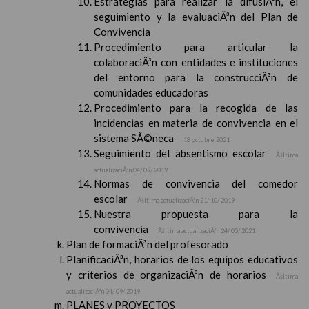
Estrategias para realizar la difusiÃ³n, el
seguimiento y la evaluaciÃ³n del Plan de
Convivencia
Procedimiento para articular la
colaboraciÃ³n con entidades e instituciones
del entorno para la construcciÃ³n de
comunidades educadoras
Procedimiento para la recogida de las
incidencias en materia de convivencia en el
sistema SÃ©neca
18 octubre 2021
Seguimiento del absentismo escolar
Ãšltima
actualizaciÃ³n 04/ 09/ 2019
Normas de convivencia del comedor
escolar
Ãšltima actualizaciÃ³n 21/ 10/ 2019
Nuestra propuesta para la
convivencia
Ãšltima actualizaciÃ³n 24/ 05/ 2021
Plan de formaciÃ³n del profesorado
PlanificaciÃ³n, horarios de los equipos educativos
y criterios de organizaciÃ³n de horarios
Ãšltima
actualizaciÃ³n 04/ 09/ 2019
PLANES y PROYECTOS