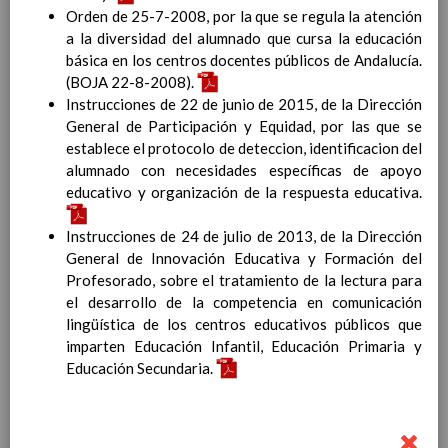
InterrelaciÃ³n de las inteligencias
Orden de 25-7-2008, por la que se regula la atención
mÃºltiples con los objetivos generales
a la diversidad del alumnado que cursa la educación
y de Ã¡reas curriculares.
básica en los centros docentes públicos de Andalucía.
Competencias bÃ¡sicas
(BOJA 22-8-2008).
15 noviembre 2019
ProgramaciÃ³n y relaciÃ³n de los
Instrucciones de 22 de junio de 2015, de la Dirección
elementos curriculares del 2Âº ciclo de
General de Participación y Equidad, por las que se
e. Infantil
establece el protocolo de deteccion, identificacion del
15 noviembre 2019
EvaluaciÃ³n
alumnado con necesidades específicas de apoyo
15 noviembre 2019
InterrelaciÃ³n familiar-centro
educativo y organización de la respuesta educativa.
educativo
AtenciÃ³n a la diversidad
Instrucciones de 24 de julio de 2013, de la Dirección
15 noviembre
General de Innovación Educativa y Formación del
2019
Proyecto curricular de ReligiÃ³n
Profesorado, sobre el tratamiento de la lectura para
CatÃ³lica en Segundo Ciclo de Infantil
el desarrollo de la competencia en comunicación
ConcreciÃ³n curricular para la
lingüística de los centros educativos públicos que
etapa
imparten Educación Infantil, Educación Primaria y
15 noviembre 2019
Ãrea III: Lenguajes:
Educación Secundaria.
comunicaciÃ³n y
representaciÃ³n
15 noviembre 2019
Ãrea II: Conocimiento del