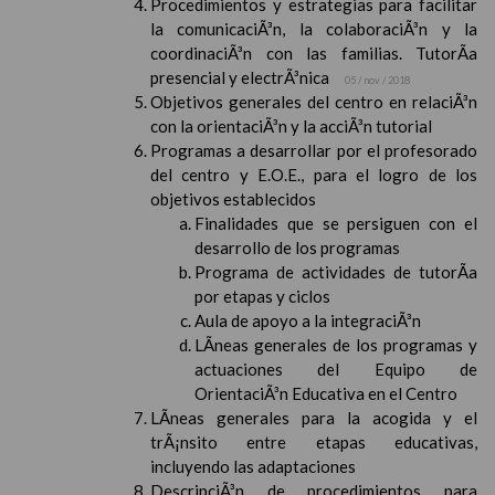
Procedimientos y estrategias para facilitar
la comunicaciÃ³n, la colaboraciÃ³n y la
coordinaciÃ³n con las familias. TutorÃ­a
presencial y electrÃ³nica
05 / nov / 2018
Objetivos generales del centro en relaciÃ³n
con la orientaciÃ³n y la acciÃ³n tutorial
Programas a desarrollar por el profesorado
del centro y E.O.E., para el logro de los
objetivos establecidos
Finalidades que se persiguen con el
desarrollo de los programas
Programa de actividades de tutorÃ­a
por etapas y ciclos
Aula de apoyo a la integraciÃ³n
LÃ­neas generales de los programas y
actuaciones del Equipo de
OrientaciÃ³n Educativa en el Centro
LÃ­neas generales para la acogida y el
trÃ¡nsito entre etapas educativas,
incluyendo las adaptaciones
DescripciÃ³n de procedimientos para