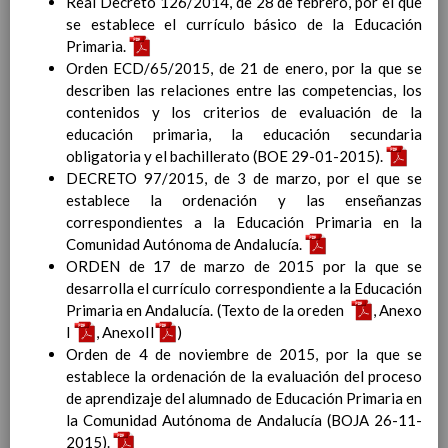
Real Decreto 126/2014, de 28 de febrero, por el que
Contenido
se establece el currículo básico de la Educación
Primaria.
IntroducciÃ³n
Orden ECD/65/2015, de 21 de enero, por la que se
AnÃ¡lisis del Contexto
describen las relaciones entre las competencias, los
Proyecto Educativo
contenidos y los criterios de evaluación de la
educación primaria, la educación secundaria
obligatoria y el bachillerato (BOE 29-01-2015).
DECRETO 97/2015, de 3 de marzo, por el que se
Marco Normativo
establece la ordenación y las enseñanzas
Objetivos propios para la mejora del rendimiento
correspondientes a la Educación Primaria en la
escolar
Comunidad Autónoma de Andalucía.
LÃ­neas generales de actuaciÃ³n pedagÃ³gica
ORDEN de 17 de marzo de 2015 por la que se
CoordinaciÃ³n y concreciÃ³n de los contenidos
desarrolla el currículo correspondiente a la Educación
curriculares, asÃ­ como el tratamiento transversal
Primaria en Andalucía. (Texto de la oreden
, Anexo
en las Ã¡reas de la educaciÃ³n en valores y otras
I
, AnexoII
)
enseÃ±anzas
Orden de 4 de noviembre de 2015, por la que se
EducaciÃ³n Infantil (Segundo Ciclo)
establece la ordenación de la evaluación del proceso
15
de aprendizaje del alumnado de Educación Primaria en
noviembre 2019
Objetivos generales
la Comunidad Autónoma de Andalucía (BOJA 26-11-
15 noviembre 2019
Ãreas Curriculares
2015).