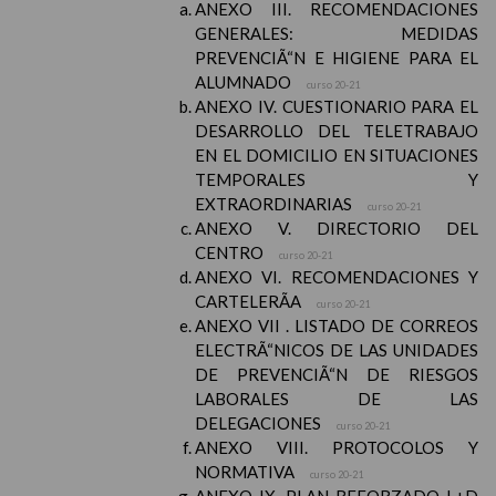
ANEXO III. RECOMENDACIONES
GENERALES: MEDIDAS
PREVENCIÃ“N E HIGIENE PARA EL
ALUMNADO
curso 20-21
ANEXO IV. CUESTIONARIO PARA EL
DESARROLLO DEL TELETRABAJO
EN EL DOMICILIO EN SITUACIONES
TEMPORALES Y
EXTRAORDINARIAS
curso 20-21
ANEXO V. DIRECTORIO DEL
CENTRO
curso 20-21
ANEXO VI. RECOMENDACIONES Y
CARTELERÃA
curso 20-21
ANEXO VII . LISTADO DE CORREOS
ELECTRÃ“NICOS DE LAS UNIDADES
DE PREVENCIÃ“N DE RIESGOS
LABORALES DE LAS
DELEGACIONES
curso 20-21
ANEXO VIII. PROTOCOLOS Y
NORMATIVA
curso 20-21