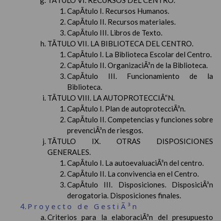
TÃTULO VI. RECURSOS DEL CENTRO.
CapÃ­tulo I. Recursos Humanos.
CapÃ­tulo II. Recursos materiales.
CapÃ­tulo III. Libros de Texto.
TÃTULO VII. LA BIBLIOTECA DEL CENTRO.
CapÃ­tulo I. La Biblioteca Escolar del Centro.
CapÃ­tulo II. OrganizaciÃ³n de la Biblioteca.
CapÃ­tulo III. Funcionamiento de la
Biblioteca.
TÃTULO VIII. LA AUTOPROTECCIÃ“N.
CapÃ­tulo I. Plan de autoprotecciÃ³n.
CapÃ­tulo II. Competencias y funciones sobre
prevenciÃ³n de riesgos.
TÃTULO IX. OTRAS DISPOSICIONES
GENERALES.
CapÃ­tulo I. La autoevaluaciÃ³n del centro.
CapÃ­tulo II. La convivencia en el Centro.
CapÃ­tulo III. Disposiciones. DisposiciÃ³n
derogatoria. Disposiciones finales.
Proyecto de GestiÃ³n
Criterios para la elaboraciÃ³n del presupuesto