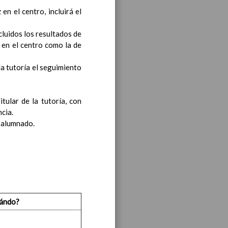
n el centro, incluirá el
cluidos los resultados de
 en el centro como la de
la tutoría el seguimiento
iento transversal en las
tular de la tutoría, con
cia.
l alumnado.
s generales y de Ã¡reas
ciclo de e. Infantil
15
ándo?
til