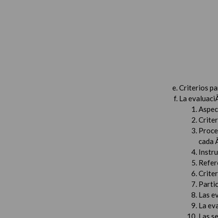
Criterios p
La evaluaci
Aspec
Criter
Proced
cada 
Instru
Refer
Criter
Partic
Las e
La ev
Las s