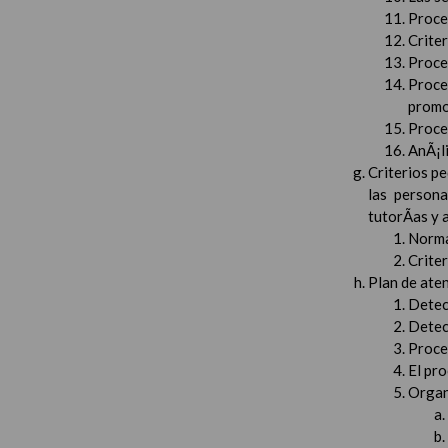
Proced
Crite
Proced
Proce
promo
Proced
AnÃ¡li
Criterios pe
las persona
tutorÃ­as y
Norma
Crite
Plan de aten
Detec
Detec
Proced
El pr
Organ