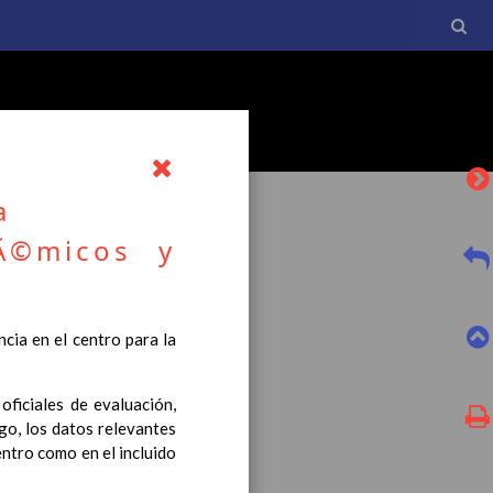
a
Ã©micos y
l currículo básico de la
cia en el centro para la
tro a esta normativa, el
oficiales de evaluación,
go, los datos relevantes
entro como en el incluido