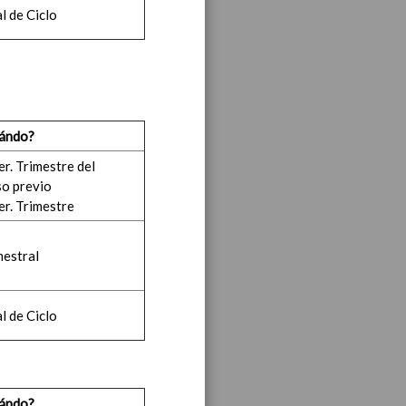
l de Ciclo
ea y de competencias
En
ándo?
ea y de competencias
En
er. Trimestre del
so previo
er. Trimestre
ea y de competencias
En
mestral
l de Ciclo
y de competencias
ándo?