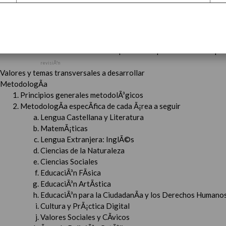
ConcreciÃ³n curricular para la etapa. Perfiles de Ã¡rea 
Ãrea de Lengua Extranjera (FrancÃ©s)
En revisiÃ³n
Objetivos del Ã¡rea
En revisiÃ³n
ContribuciÃ³n del Ã¡rea a las competencias clave
En revi
ConcreciÃ³n curricular para la etapa. Perfiles de Ã¡r
revisiÃ³n
Valores y temas transversales a desarrollar
MetodologÃ­a
Principios generales metodolÃ³gicos
MetodologÃ­a especÃ­fica de cada Ã¡rea a seguir
Lengua Castellana y Literatura
MatemÃ¡ticas
Lengua Extranjera: InglÃ©s
Ciencias de la Naturaleza
Ciencias Sociales
EducaciÃ³n FÃ­sica
EducaciÃ³n ArtÃ­stica
EducaciÃ³n para la CiudadanÃ­a y los Derechos Humanos
Cultura y PrÃ¡ctica Digital
Valores Sociales y CÃ­vicos