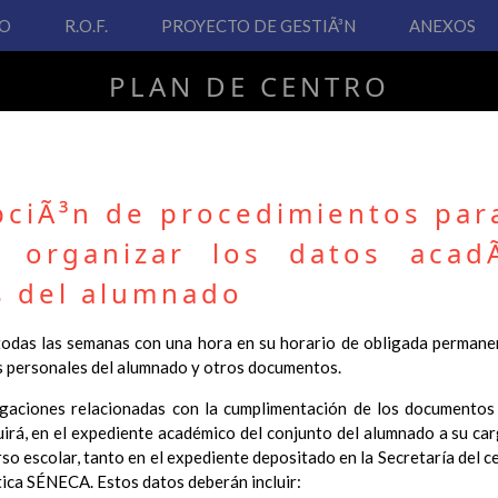
VO
R.O.F.
PROYECTO DE GESTIÃ³N
ANEXOS
PLAN DE CENTRO
CEIP San Fernando
pciÃ³n de procedimientos par
y organizar los datos acad
PLAN DE CENTRO
s del alumnado
 Real Decreto 126/2014, de 28 de febrero, por el que se establece e
odas las semanas con una hora en su horario de obligada permanen
ha hecho necesario la revisión y adecuación de nuestro Plan de Cen
s personales del alumnado y otros documentos.
ar desde este sitio web.
ligaciones relacionadas con la cumplimentación de los documentos 
 interés.
luirá, en el expediente académico del conjunto del alumnado a su car
so escolar, tanto en el expediente depositado en la Secretaría del c
Contenido
tica SÉNECA. Estos datos deberán incluir: