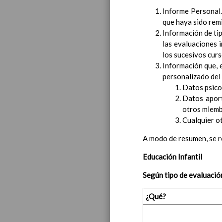
Introducci
Informe Personal.
que haya sido rem
AnÃ¡lisis d
Proyecto E
Información de tip
las evaluaciones 
Marco Norm
los sucesivos curs
Objetivos p
Información que, e
LÃ­neas gen
personalizado del 
CoordinaciÃ
Ã¡reas de l
Datos psic
Datos aport
Educac
otros miemb
Cualquier o
A modo de resumen, se re
Educación Infantil
Según tipo de evaluació
¿Qué?