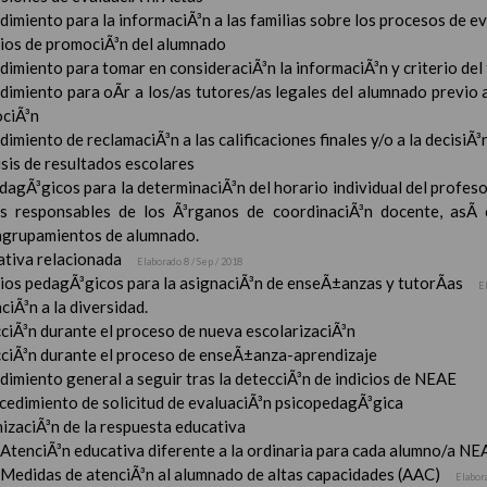
imiento para la informaciÃ³n a las familias sobre los procesos de e
rios de promociÃ³n del alumnado
imiento para tomar en consideraciÃ³n la informaciÃ³n y criterio del
dimiento para oÃ­r a los/as tutores/as legales del alumnado previo a
ciÃ³n
imiento de reclamaciÃ³n a las calificaciones finales y/o a la decisiÃ
sis de resultados escolares
dagÃ³gicos para la determinaciÃ³n del horario individual del profeso
s responsables de los Ã³rganos de coordinaciÃ³n docente, asÃ­
 agrupamientos de alumnado.
tiva relacionada
Elaborado 8 / Sep / 2018
rios pedagÃ³gicos para la asignaciÃ³n de enseÃ±anzas y tutorÃ­as
E
ciÃ³n a la diversidad.
ciÃ³n durante el proceso de nueva escolarizaciÃ³n
ciÃ³n durante el proceso de enseÃ±anza-aprendizaje
imiento general a seguir tras la detecciÃ³n de indicios de NEAE
ocedimiento de solicitud de evaluaciÃ³n psicopedagÃ³gica
izaciÃ³n de la respuesta educativa
AtenciÃ³n educativa diferente a la ordinaria para cada alumno/a NE
Medidas de atenciÃ³n al alumnado de altas capacidades (AAC)
Elabor