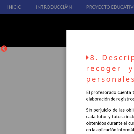
INICIO
INTRODUCCIÃ³N
PROYECTO EDUCATI
8. Descri
recoger 
personale
La entrada en vigor del
El profesorado cuenta t
Educación Primaria, se 
elaboración de registro
cual usted podrá consult
Sin perjuicio de las ob
Esperamos que sea de su
cada tutor y tutora inc
obtenidos durante el cur
en la aplicación informá