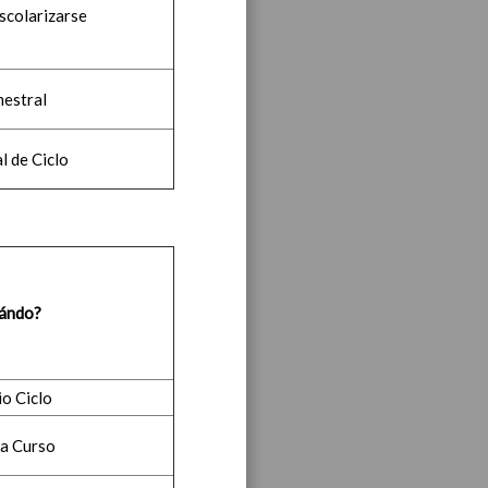
escolarizarse
bre 2019
noviembre 2019
mestral
l de Ciclo
ea y de competencias
En
ándo?
io Ciclo
ea y de competencias
En
a Curso