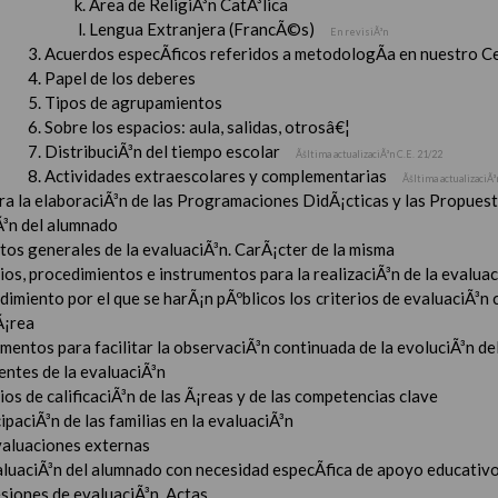
Ãrea de ReligiÃ³n CatÃ³lica
Lengua Extranjera (FrancÃ©s)
En revisiÃ³n
Acuerdos especÃ­ficos referidos a metodologÃ­a en nuestro C
Papel de los deberes
Tipos de agrupamientos
Sobre los espacios: aula, salidas, otrosâ€¦
DistribuciÃ³n del tiempo escolar
Ãšltima actualizaciÃ³n C.E. 21/22
Actividades extraescolares y complementarias
Ãšltima actualizaciÃ³
ara la elaboraciÃ³n de las Programaciones DidÃ¡cticas y las Propue
Ã³n del alumnado
tos generales de la evaluaciÃ³n. CarÃ¡cter de la misma
ios, procedimientos e instrumentos para la realizaciÃ³n de la evaluaci
imiento por el que se harÃ¡n pÃºblicos los criterios de evaluaciÃ³n
Ã¡rea
mentos para facilitar la observaciÃ³n continuada de la evoluciÃ³n de
entes de la evaluaciÃ³n
ios de calificaciÃ³n de las Ã¡reas y de las competencias clave
ipaciÃ³n de las familias en la evaluaciÃ³n
valuaciones externas
aluaciÃ³n del alumnado con necesidad especÃ­fica de apoyo educativ
esiones de evaluaciÃ³n. Actas