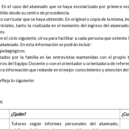
Ã³n
 En el caso del alumnado que se haya escolarizado por primera vez e
itido desde su centro de procedencia.
el Contexto
ducativo
o curricular que se haya obtenido. En original o copia de la misma, in
iniciales, tanto la realizada en el momento del ingreso del alumnado
ativo
os.
ropios para la mejora del rendimiento escolar
n el ciclo siguiente, sirva para facilitar a cada persona que ostente 
erales de actuaciÃ³n pedagÃ³gica
alumnado. En esta información se podrán incluir:
³n y concreciÃ³n de los contenidos curriculares, asÃ­ como el tratam
a educaciÃ³n en valores y otras enseÃ±anzas
opedagógicos.
ados por la familia en las entrevistas mantenidas con el propio ti
iÃ³n Infantil (Segundo Ciclo)
15 noviembre 2019
ros del Equipo Docente o con el orientador u orientadora de referen
Objetivos generales
15 noviembre 2019
tra información que redunde en el mejor conocimiento y atención de
Ãreas Curriculares
InterrelaciÃ³n de las inteligencias mÃºltiples con los objetivo
fleja lo siguiente:
curriculares.
Competencias bÃ¡sicas
15 noviembre 2019
ProgramaciÃ³n y relaciÃ³n de los elementos curriculares del 2Âº 
n:
noviembre 2019
EvaluaciÃ³n
15 noviembre 2019
InterrelaciÃ³n familiar-centro educativo
¿Quién?
¿Cu
AtenciÃ³n a la diversidad
15 noviembre 2019
Tutores según informes personales del alumnado,
Proyecto curricular de ReligiÃ³n CatÃ³lica en Segundo Ciclo de Infan