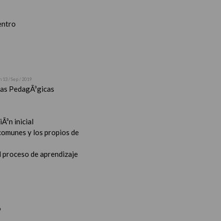
entro
n 13 / Sep / 2019
stas PedagÃ³gicas
Ã³n inicial
 comunes y los propios de
l proceso de aprendizaje
o