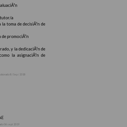
valuaciÃ³n
 tutor/a
 la toma de decisiÃ³n de
³n de promociÃ³n
rado, y la dedicaciÃ³n de
 como la asignaciÃ³n de
laborado 8 / Sep / 2018
AE
ado 06 sept 2019