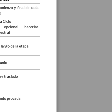
ea y de competencias
En
omienzo y final de cada
o
nos
a Ciclo
 opcional hacerlas
mestral
ea y de competencias
En
 largo de la etapa
/06/2016
ea y de competencias
En
Junio
hay traslado
ea y de competencias
En
ndo proceda