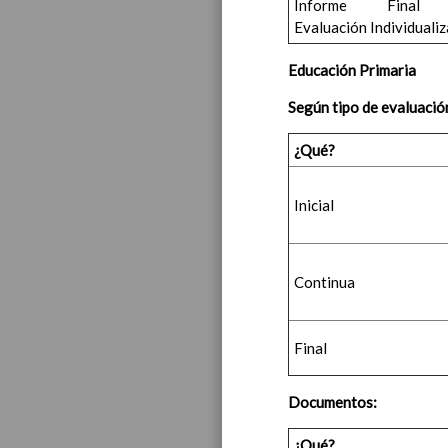
Informe Final
Evaluación Individualiz
Educación Primaria
Según tipo de evaluació
¿Qué?
Inicial
Continua
Final
Documentos:
¿Qué?