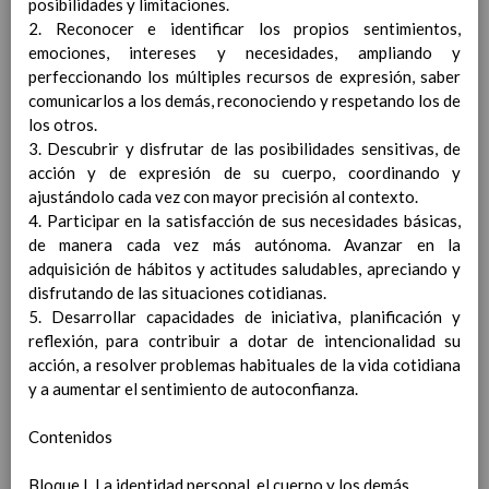
posibilidades y limitaciones.
DEL PERSONAL DURANTE LA JORNADA
2. Reconocer e identificar los propios sentimientos,
LECTIVA
01 septiembre 2021
emociones, intereses y necesidades, ampliando y
Flujos de circulaciÃ³n en el edificio,
perfeccionando los múltiples recursos de expresión, saber
patios y otras zonas
comunicarlos a los demás, reconociendo y respetando los de
SeÃ±alizaciÃ³n y cartelerÃ­a
los otros.
DISPOSICIÃ“N DEL MATERIAL Y LOS
3. Descubrir y disfrutar de las posibilidades sensitivas, de
RECURSOS
01 septiembre 2021
acción y de expresión de su cuerpo, coordinando y
Material de uso personal
ajustándolo cada vez con mayor precisión al contexto.
Material de uso comÃºn en las aulas y
4. Participar en la satisfacción de sus necesidades básicas,
espacios comunes.
de manera cada vez más autónoma. Avanzar en la
Dispositivos electrÃ³nicos
adquisición de hábitos y actitudes saludables, apreciando y
Libros de texto y otros materiales en
disfrutando de las situaciones cotidianas.
soporte documental.
5. Desarrollar capacidades de iniciativa, planificación y
ADAPTACIÃ“N DEL HORARIO A LA
reflexión, para contribuir a dotar de intencionalidad su
SITUACIÃ“N EXCEPCIONAL CON
acción, a resolver problemas habituales de la vida cotidiana
DOCENCIA TELEMÃTICA
01 septiembre 2021
y a aumentar el sentimiento de autoconfianza.
MEDIDAS ORGANIZATIVAS PARA EL
ALUMNADO Y EL PROFESORADO
Contenidos
ESPECIALMENTE VULNERABLE, CON
ESPECIAL ATENCIÃ“N AL ALUMNADO
Bloque I. La identidad personal, el cuerpo y los demás