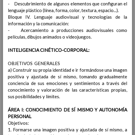
- Descubrimiento de algunos elementos que configuran el
Objetivos del Ã¡rea
lenguaje plástico (línea, forma, color, textura, espacio...).
ContribuciÃ³n del Ã¡rea a
Bloque IV. Lenguaje audiovisual y tecnologías de la
las competencias clave
información y la comunicación:
ConcreciÃ³n curricular
- Acercamiento a producciones audiovisuales como
para la etapa. Perfiles de
películas, dibujos animados o videojuegos.
Ã¡rea y de
competencias
En revisiÃ³n
INTELIGENCIA CINÉTICO-CORPORAL:
Ãrea de Lengua Extranjera
(inglÃ©s)
OBJETIVOS GENERALES
Objetivos del Ã¡rea
a) Construir su propia identidad e ir formándose una imagen
ContribuciÃ³n del Ã¡rea a
positiva y ajustada de sí mismo, tomando gradualmente
las competencias clave
conciencia de sus emociones y sentimientos a través del
ConcreciÃ³n curricular
conocimiento y valoración de las características propias,
para la etapa. Perfiles de
sus posibilidades y límites.
Ã¡rea y de
competencias
En revisiÃ³n
ÁREA I: CONOCIMIENTO DE SÍ MISMO Y AUTONOMÍA
Ãrea de Ciencias de la
PERSONAL
Naturaleza
Objetivos:
Objetivos del Ã¡rea
1. Formarse una imagen positiva y ajustada de sí mismo, a
ContribuciÃ³n del Ã¡rea a