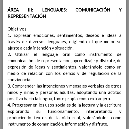
incluyendo las adaptaciones
ÁREA III: LENGUAJES: COMUNICACIÓN Y
DescripciÃ³n de procedimientos para
REPRESENTACIÓN
recoger y organizar los datos acadÃ©micos
y personales del alumnado
Objetivos:
OrganizaciÃ³n y utilizaciÃ³n de los recursos
1. Expresar emociones, sentimientos, deseos e ideas a
personales y materiales, de los que dispone
través de diversos lenguajes, eligiendo el que mejor se
el centro, en relaciÃ³n con la orientaciÃ³n y la
ajuste a cada intención y situación.
acciÃ³n tutorial
2. Utilizar el lenguaje oral como instrumento de
ColaboraciÃ³n y coordinaciÃ³n con servicios
comunicación, de representación, aprendizaje y disfrute, de
y agentes externos
expresión de ideas y sentimientos, valorándolo como un
Procedimientos y tÃ©cnicas para el
medio de relación con los demás y de regulación de la
seguimiento y evaluaciÃ³n de las actividades
convivencia.
desarrolladas
3. Comprender las intenciones y mensajes verbales de otros
Anexos (modelos)
niños y niñas y personas adultas, adoptando una actitud
Plan de convivencia
positiva hacia la lengua, tanto propia como extranjera.
IntroduccÃ­Ã³n
4. Progresar en los usos sociales de la lectura y la escritura
Normas de convivencia generales del centro
explorando su funcionamiento, interpretando y
y particulares de cada aula y sistema que
produciendo textos de la vida real, valorándolos como
detecte el incumplimiento de normas y
instrumento de comunicación, información y disfrute.
correcciones a aplicar
07 / oct / 2019