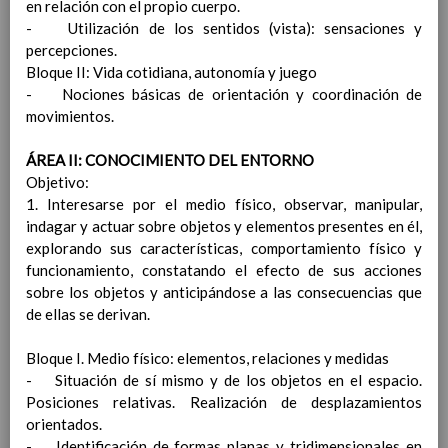
en relación con el propio cuerpo.
InterrelaciÃ³n de las
- Utilización de los sentidos (vista): sensaciones y
inteligencias mÃºltiples
percepciones.
con los objetivos
Bloque II: Vida cotidiana, autonomía y juego
generales y de Ã¡reas
- Nociones básicas de orientación y coordinación de
curriculares.
movimientos.
Competencias bÃ¡sicas
15 noviembre 2019
ProgramaciÃ³n y relaciÃ³n de los
ÁREA II: CONOCIMIENTO DEL ENTORNO
elementos curriculares del 2Âº ciclo de
Objetivo:
e. Infantil
15 noviembre 2019
1. Interesarse por el medio físico, observar, manipular,
EvaluaciÃ³n
15 noviembre 2019
indagar y actuar sobre objetos y elementos presentes en él,
InterrelaciÃ³n familiar-centro
explorando sus características, comportamiento físico y
educativo
funcionamiento, constatando el efecto de sus acciones
AtenciÃ³n a la diversidad
15 noviembre
sobre los objetos y anticipándose a las consecuencias que
2019
de ellas se derivan.
Proyecto curricular de ReligiÃ³n
CatÃ³lica en Segundo Ciclo de Infantil
Bloque I. Medio físico: elementos, relaciones y medidas
ConcreciÃ³n curricular para la
- Situación de sí mismo y de los objetos en el espacio.
etapa
15 noviembre 2019
Posiciones relativas. Realización de desplazamientos
Ãrea III: Lenguajes:
orientados.
comunicaciÃ³n y
- Identificación de formas planas y tridimensionales en