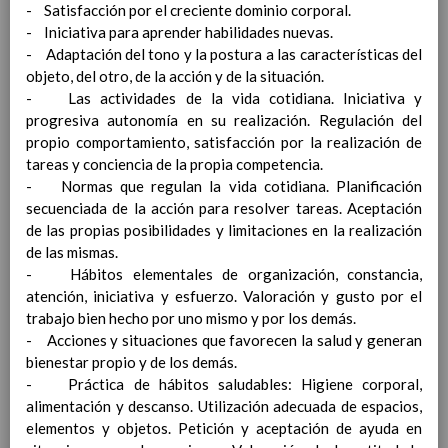
- Satisfacción por el creciente dominio corporal.
VentilaciÃ³n
- Iniciativa para aprender habilidades nuevas.
Residuos
- Adaptación del tono y la postura a las características del
USO DE LOS SERVICIOS Y ASEOS
objeto, del otro, de la acción y de la situación.
ACTUACIÃ“N ANTE SOSPECHA O
- Las actividades de la vida cotidiana. Iniciativa y
CONFIRMACIÃ“N DE CASOS EN EL
progresiva autonomía en su realización. Regulación del
CENTRO
14 de febrero 2022
propio comportamiento, satisfacción por la realización de
ANTES DE SALIR DE CASA
tareas y conciencia de la propia competencia.
EN EL CENTRO EDUCATIVO
- Normas que regulan la vida cotidiana. Planificación
ACTUACIÃ“N ANTE UN CASO
secuenciada de la acción para resolver tareas. Aceptación
SOSPECHOSO
de las propias posibilidades y limitaciones en la realización
ACTUACIÃ“N ANTE UN CASO
de las mismas.
CONFIRMADO
- Hábitos elementales de organización, constancia,
ACTUACIONES DURANTE LA
atención, iniciativa y esfuerzo. Valoración y gusto por el
INVESTIGACIÃ“N
trabajo bien hecho por uno mismo y por los demás.
EPIDEMIOLÃ“GICA
- Acciones y situaciones que favorecen la salud y generan
ACTUACIONES POSTERIORES
bienestar propio y de los demás.
DIFUSIÃ“N DEL PROTOCOLO Y
- Práctica de hábitos saludables: Higiene corporal,
REUNIONES INFORMATIVAS A LAS
alimentación y descanso. Utilización adecuada de espacios,
FAMILIAS
01 septiembre 2021
elementos y objetos. Petición y aceptación de ayuda en
SEGUIMIENTO Y EVALUACIÃ“N DEL