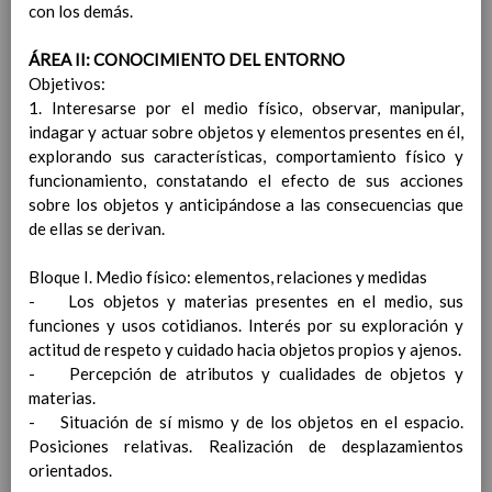
con los demás.
Ã¡rea
Elab/10/06/2016
ContribuciÃ³n del Ã¡rea a
ÁREA II: CONOCIMIENTO DEL ENTORNO
las competencias
Objetivos:
clave
Elab/10/06/2016
1. Interesarse por el medio físico, observar, manipular,
ConcreciÃ³n curricular
indagar y actuar sobre objetos y elementos presentes en él,
para la etapa. Perfiles de
explorando sus características, comportamiento físico y
Ã¡rea y de
funcionamiento, constatando el efecto de sus acciones
competencias
En revisiÃ³n
sobre los objetos y anticipándose a las consecuencias que
Ãrea de Valores Sociales y CÃ­
de ellas se derivan.
vicos
Objetivos del Ã¡rea
Bloque I. Medio físico: elementos, relaciones y medidas
ContribuciÃ³n del Ã¡rea a
- Los objetos y materias presentes en el medio, sus
las competencias clave
funciones y usos cotidianos. Interés por su exploración y
ConcreciÃ³n curricular
actitud de respeto y cuidado hacia objetos propios y ajenos.
para la etapa. Perfiles de
- Percepción de atributos y cualidades de objetos y
Ã¡rea y de
materias.
competencias
En revisiÃ³n
- Situación de sí mismo y de los objetos en el espacio.
Ãrea de ReligiÃ³n CatÃ³lica
Posiciones relativas. Realización de desplazamientos
Objetivos del Ã¡rea
orientados.
ContribuciÃ³n del Ã¡rea a