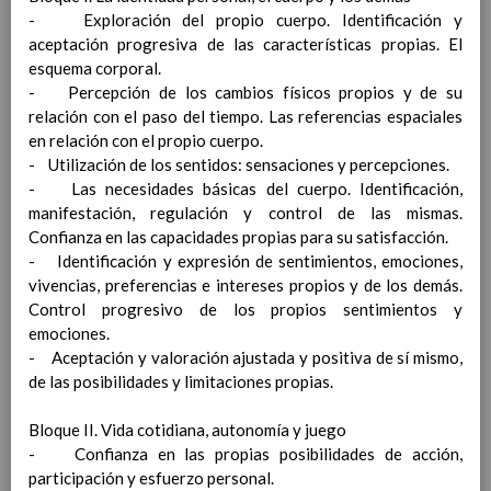
CON NECESIDADES EDUCATIVAS
- Exploración del propio cuerpo. Identificación y
ESPECIALES
01 septiembre 2021
aceptación progresiva de las características propias. El
Consideraciones previas
esquema corporal.
Alumnado especialmente vulnerable
- Percepción de los cambios físicos propios y de su
Profesorado especialmente
relación con el paso del tiempo. Las referencias espaciales
vulnerable
en relación con el propio cuerpo.
MEDIDAS ESPECÃFICAS PARA EL
- Utilización de los sentidos: sensaciones y percepciones.
DESARROLLO DEL SERVICIO
- Las necesidades básicas del cuerpo. Identificación,
COMPLEMENTARIO DE AULA MATINAL,
manifestación, regulación y control de las mismas.
COMEDOR ESCOLAR,
Confianza en las capacidades propias para su satisfacción.
EXTRAESCOLARES.
01 septiembre 2021
- Identificación y expresión de sentimientos, emociones,
Ludoteca maÃ±anera (cesiÃ³n de
vivencias, preferencias e intereses propios y de los demás.
instalaciÃ³n)
Control progresivo de los propios sentimientos y
Comedor escolar
emociones.
Actividades extraescolares (PROA)
- Aceptación y valoración ajustada y positiva de sí mismo,
MEDIDAS DE HIGIENE, LIMPIEZA Y
de las posibilidades y limitaciones propias.
DESINFECCIÃ“N DE LAS INSTALACIONES
Y DE PROTECCIÃ“N DEL PERSONAL
Bloque II. Vida cotidiana, autonomía y juego
Limpieza y desinfecciÃ³n
- Confianza en las propias posibilidades de acción,
Aspectos a tener en cuenta para cada
participación y esfuerzo personal.
colectivo: