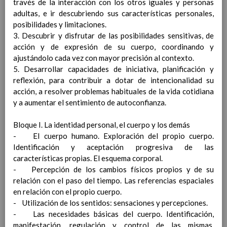
través de la interacción con los otros iguales y personas
las competencias clave
adultas, e ir descubriendo sus características personales,
ConcreciÃ³n curricular
posibilidades y limitaciones.
para la etapa. Perfiles de
3. Descubrir y disfrutar de las posibilidades sensitivas, de
Ã¡rea y de
acción y de expresión de su cuerpo, coordinando y
competencias
En revisiÃ³n
ajustándolo cada vez con mayor precisión al contexto.
Ãrea de Ciencias Sociales
5. Desarrollar capacidades de iniciativa, planificación y
Objetivos del Ã¡rea
reflexión, para contribuir a dotar de intencionalidad su
ContribuciÃ³n del Ã¡rea a
acción, a resolver problemas habituales de la vida cotidiana
las competencias clave
y a aumentar el sentimiento de autoconfianza.
ConcreciÃ³n curricular
para la etapa. Perfiles de
Bloque I. La identidad personal, el cuerpo y los demás
Ã¡rea y de
- El cuerpo humano. Exploración del propio cuerpo.
competencias
En revisiÃ³n
Identificación y aceptación progresiva de las
Ãrea de EducaciÃ³n FÃ­sica
características propias. El esquema corporal.
Objetivos del Ã¡rea
- Percepción de los cambios físicos propios y de su
ContribuciÃ³n del Ã¡rea a
relación con el paso del tiempo. Las referencias espaciales
las competencias clave
en relación con el propio cuerpo.
ConcreciÃ³n curricular
- Utilización de los sentidos: sensaciones y percepciones.
para la etapa. Perfiles de
- Las necesidades básicas del cuerpo. Identificación,
Ã¡rea y de competencias
manifestación, regulación y control de las mismas.