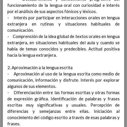
formaciÃ³n de la Comunidad Educativa en
funcionamiento de la lengua oral con curiosidad e interés
esta materia
por el análisis de sus aspectos fónicos y léxicos.
Estrategias para realizar la difusiÃ³n, el
- Interés por participar en interacciones orales en lengua
seguimiento y la evaluaciÃ³n del Plan de
extranjera en rutinas y situaciones habituales de
Convivencia
comunicación.
Procedimiento para articular la
- Comprensión de la idea global de textos orales en lengua
colaboraciÃ³n con entidades e instituciones
extranjera, en situaciones habituales del aula y cuando se
del entorno para la construcciÃ³n de
habla de temas conocidos y predecibles. Actitud positiva
comunidades educadoras
hacia la lengua extranjera.
Procedimiento para la recogida de las
incidencias en materia de convivencia en el
2. Aproximación a la lengua escrita
sistema SÃ©neca
18 octubre 2021
- Aproximación al uso de la lengua escrita como medio de
Seguimiento del absentismo escolar
Ãšltima
comunicación, información y disfrute. Interés por explorar
actualizaciÃ³n 04/ 09/ 2019
algunos de sus elementos.
Normas de convivencia del comedor
- Diferenciación entre las formas escritas y otras formas
escolar
Ãšltima actualizaciÃ³n 21/ 10/ 2019
de expresión gráfica. Identificación de palabras y frases
Nuestra propuesta para la
escritas muy significativas y usuales. Percepción de
convivencia
Ãšltima actualizaciÃ³n 24/ 05/ 2021
diferencias y semejanzas entre ellas. Iniciación al
Plan de formaciÃ³n del profesorado
conocimiento del código escrito a través de esas palabras y
PlanificaciÃ³n, horarios de los equipos educativos
frases.
y criterios de organizaciÃ³n de horarios
Ãšltima