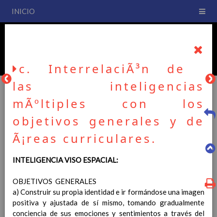
INICIO
PLAN DE CENTRO
CEIP San Fernando
c. InterrelaciÃ³n de
las inteligencias
mÃºltiples con los
PLAN DE CENTRO
objetivos generales y de
Ã¡reas curriculares.
La entrada en vigor del Real Decreto 126/2014, de 28 de
febrero, por el que se establece el currículo básico de la
INTELIGENCIA VISO ESPACIAL:
Educación Primaria, se ha hecho necesario la revisión y
adecuación de nuestro Plan de Centro a esta normativa, el cual
OBJETIVOS GENERALES
usted podrá consultar desde este sitio web.
a) Construir su propia identidad e ir formándose una imagen
positiva y ajustada de sí mismo, tomando gradualmente
Esperamos que sea de su interés.
conciencia de sus emociones y sentimientos a través del