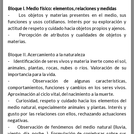
Procedimiento general a seguir tras la
Bloque I. Medio físico: elementos, relaciones y medidas
detecciÃ³n de indicios de NEAE
- Los objetos y materias presentes en el medio, sus
El procedimiento de solicitud de evaluaciÃ³n
funciones y usos cotidianos. Interés por su exploración y
psicopedagÃ³gica
actitud de respeto y cuidado hacia objetos propios y ajenos.
OrganizaciÃ³n de la respuesta educativa
- Percepción de atributos y cualidades de objetos y
AtenciÃ³n educativa diferente a la
materias.
ordinaria para cada alumno/a NEAE
Medidas de atenciÃ³n al alumnado de
Bloque II. Acercamiento a la naturaleza
altas capacidades (AAC)
Elaborado 06 sept
- Identificación de seres vivos y materia inerte como el sol,
2019
animales, plantas, rocas, nubes o ríos. Valoración de su
Anexos
importancia para la vida.
IntroducciÃ³n
- Observación de algunas características,
Objetivos de PAD
comportamientos, funciones y cambios en los seres vivos.
Actuaciones preventivas
Aproximación al ciclo vital, del nacimiento a la muerte.
Plan de orientaciÃ³n y acciÃ³n tutorial
- Curiosidad, respeto y cuidado hacia los elementos del
IntroducciÃ³n
medio natural, especialmente animales y plantas. Interés y
Medidas de acogida e integraciÃ³n para el
gusto por las relaciones con ellos, rechazando actuaciones
alumnado con necesidades educativas
negativas.
especiales
- Observación de fenómenos del medio natural (lluvia,
CoordinaciÃ³n entre los miembros de los eq.
viento, día, noche...). Formulación de conjeturas sobre sus