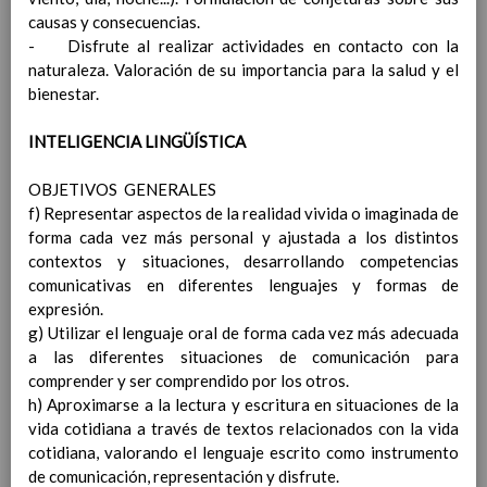
Docentes, tutores/as, asÃ­ como, entre el
causas y consecuencias.
profesorado del centro y EOE
- Disfrute al realizar actividades en contacto con la
Procedimientos y estrategias para facilitar
naturaleza. Valoración de su importancia para la salud y el
la comunicaciÃ³n, la colaboraciÃ³n y la
bienestar.
coordinaciÃ³n con las familias. TutorÃ­a
presencial y electrÃ³nica
05 / nov / 2018
INTELIGENCIA LINGÜÍSTICA
Objetivos generales del centro en relaciÃ³n
con la orientaciÃ³n y la acciÃ³n tutorial
OBJETIVOS GENERALES
Programas a desarrollar por el profesorado
f) Representar aspectos de la realidad vivida o imaginada de
del centro y E.O.E., para el logro de los
forma cada vez más personal y ajustada a los distintos
objetivos establecidos
contextos y situaciones, desarrollando competencias
Finalidades que se persiguen con el
comunicativas en diferentes lenguajes y formas de
desarrollo de los programas
expresión.
Programa de actividades de tutorÃ­a
g) Utilizar el lenguaje oral de forma cada vez más adecuada
por etapas y ciclos
a las diferentes situaciones de comunicación para
Aula de apoyo a la integraciÃ³n
comprender y ser comprendido por los otros.
LÃ­neas generales de los programas y
h) Aproximarse a la lectura y escritura en situaciones de la
actuaciones del Equipo de
vida cotidiana a través de textos relacionados con la vida
OrientaciÃ³n Educativa en el Centro
cotidiana, valorando el lenguaje escrito como instrumento
LÃ­neas generales para la acogida y el
de comunicación, representación y disfrute.
trÃ¡nsito entre etapas educativas,