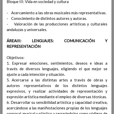
Bloque III: Vida en sociedad y cultura
Otras actuaciones
ENTRADA Y SALIDA DEL CENTRO
01
- Acercamiento a las obras musicales más representativas.
septiembre 2021
- Conocimiento de distintos autores y autoras.
Medidas generales
- Valoración de las producciones artísticas y culturales
HabilitaciÃ³n de vÃ­as entradas y
andaluzas y universales.
salidas
Establecimiento de periodos flexibles
ÁREAIII: LENGUAJES: COMUNICACIÓN Y
de entradas y salidas
REPRESENTACIÓN
Flujos de circulaciÃ³n para entradas y
salidas
Objetivos:
OrganizaciÃ³n del alumnado en el
1. Expresar emociones, sentimientos, deseos e ideas a
interior del centro para entradas y
través de diversos lenguajes, eligiendo el que mejor se
salidas
ajuste a cada intención y situación.
Horario de entradas y salidas del
5. Acercarse a las distintas artes a través de obras y
profesorado.
autores representativos de los distintos lenguajes
Acceso al edificio en caso de necesidad
expresivos, y realizar actividades de representación y
o indicaciÃ³n del profesorado de
expresión artística mediante el empleo de diversas técnicas.
familias o tutores
6. Desarrollar su sensibilidad artística y capacidad creativa,
Otras medidasen relaciÃ³n a las
acercándose a las manifestaciones propias de los lenguajes
familias
corporal, musical y plástico y recreándolos como códigos de