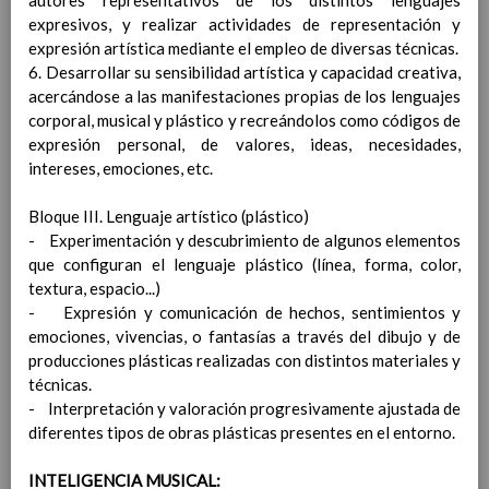
autores representativos de los distintos lenguajes
procedentes de entes pÃºblicos, privados o
expresivos, y realizar actividades de representación y
particulares. T
expresión artística mediante el empleo de diversas técnicas.
Procedimientos para la elaboraciÃ³n del inventario
6. Desarrollar su sensibilidad artística y capacidad creativa,
anual general del centro.
acercándose a las manifestaciones propias de los lenguajes
Criterios para una gestiÃ³n sostenible de los
corporal, musical y plástico y recreándolos como códigos de
recursos del centro y de los residuos que, en todo
expresión personal, de valores, ideas, necesidades,
caso, serÃ¡ eficiente y compatible con la
intereses, emociones, etc.
conservaciÃ³n del medio ambiente.
Anexos.
Bloque III. Lenguaje artístico (plástico)
ANEXOS
- Experimentación y descubrimiento de algunos elementos
Protocolo de ActuaciÃ³n COVID19
01 septiembre 2021
que configuran el lenguaje plástico (línea, forma, color,
IntroducciÃ³n
1 septiembre 2021
textura, espacio...)
ComposiciÃ³n de la comisiÃ³n especÃ­fica
- Expresión y comunicación de hechos, sentimientos y
COVID-19
01 septiembre 2021
emociones, vivencias, o fantasías a través del dibujo y de
Actuaciones previas a la apertura del
producciones plásticas realizadas con distintos materiales y
centro
01 septiembre 2021
técnicas.
Consideraciones previas
- Interpretación y valoración progresivamente ajustada de
Medidas generales
diferentes tipos de obras plásticas presentes en el entorno.
Limpieza y DesinfecciÃ³n (L+D)
ConstituciÃ³n y puesta en
INTELIGENCIA MUSICAL:
funcionamiento de la ComisiÃ³n