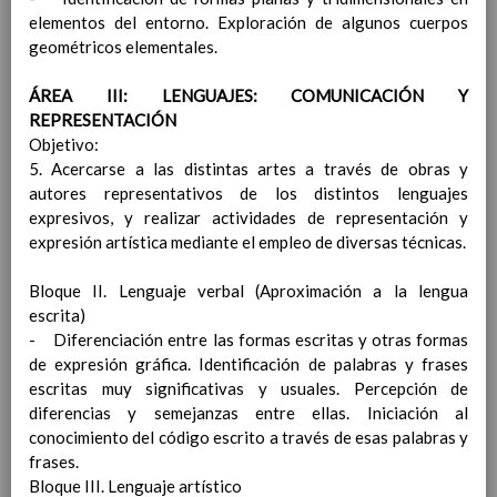
representaciÃ³n
15 noviembre 2019
elementos del entorno. Exploración de algunos cuerpos
Ãrea II: Conocimiento del
geométricos elementales.
medio
15 noviembre 2019
Ãrea I: Conocimiento de sÃ­
ÁREA III: LENGUAJES: COMUNICACIÓN Y
mismo y autonomÃ­a
REPRESENTACIÓN
personal
15 noviembre 2019
Objetivo:
MetodologÃ­a
15 noviembre 2019
5. Acercarse a las distintas artes a través de obras y
Recursos
15 noviembre 2019
autores representativos de los distintos lenguajes
EducaciÃ³n Primaria
expresivos, y realizar actividades de representación y
CoordinaciÃ³n y concreciÃ³n curricular
expresión artística mediante el empleo de diversas técnicas.
Objetivos de la etapa
Ãrea de Lengua Castellana y
Bloque II. Lenguaje verbal (Aproximación a la lengua
Literatura
escrita)
Objetivos del Ã¡rea
- Diferenciación entre las formas escritas y otras formas
ContribuciÃ³n del Ã¡rea a
de expresión gráfica. Identificación de palabras y frases
las competencias clave
escritas muy significativas y usuales. Percepción de
ConcreciÃ³n curricular
diferencias y semejanzas entre ellas. Iniciación al
para la etapa. Perfiles de
conocimiento del código escrito a través de esas palabras y
Ã¡rea y de
frases.
competencias
En revisiÃ³n
Bloque III. Lenguaje artístico
Ãrea de MatemÃ¡ticas