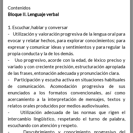
ComposiciÃ³n, plan de reuniones y plan de
Contenidos
actuaciÃ³n de la ComisiÃ³n de Convivencia
Bloque II. Lenguaje verbal
Normas especÃ­ficas para el funcionamiento
del aula de convivencia del centro
1. Escuchar, hablar y conversar
Medidas especÃ­ficas para promover la
- Utilización y valoración progresiva de la lengua oral para
convivencia en el centro, fomentando el
evocar y relatar hechos, para explorar conocimientos; para
diÃ¡logo, la corresponsabilidad y la cultura
expresar y comunicar ideas y sentimientos y para regular la
de paz
propia conducta y la de los demás.
Medidas a aplicar en el centro para prevenir,
- Uso progresivo, acorde con la edad, de léxico preciso y
detectar, mediar y resolver los conflictos que
variado y con creciente precisión, estructuración apropiada
pudieran plantearse, entre los que se
de las frases, entonación adecuada y pronunciación clara.
incluirÃ¡n los compromisos de convivencia
- Participación y escucha activa en situaciones habituales
Funciones de los delegados y de las
de comunicación. Acomodación progresiva de sus
delegadas del alumnado en la mediaciÃ³n
enunciados a los formatos convencionales, así como
para la resoluciÃ³n pacÃ­fica de los conflictos
acercamiento a la interpretación de mensajes, textos y
entre el alumnado
relatos orales producidos por medios audiovisuales.
Procedimiento de elecciÃ³n y funciones del
- Utilización adecuada de las normas que rigen el
delegado o delegada de los padres y madres
intercambio lingüístico, respetando el turno de palabra,
del alumnado
escuchando con atención y respeto.
ProgramaciÃ³n de las necesidades de
- Descubrimiento y conocimiento progresivo del