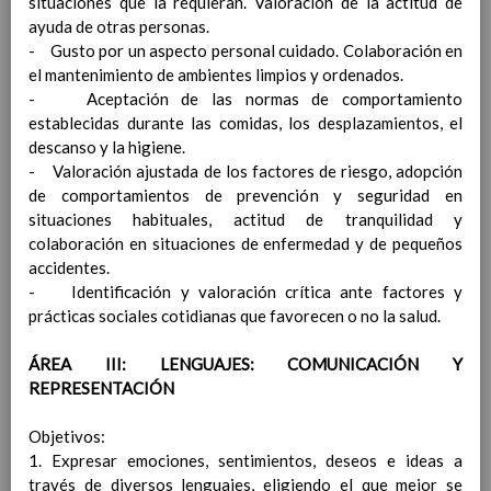
situaciones que la requieran. Valoración de la actitud de
PROTOCOLO
02 septiembre 2021
ayuda de otras personas.
ANEXOS
- Gusto por un aspecto personal cuidado. Colaboración en
ANEXO III. RECOMENDACIONES
el mantenimiento de ambientes limpios y ordenados.
GENERALES: MEDIDAS
- Aceptación de las normas de comportamiento
PREVENCIÃ“N E HIGIENE PARA EL
establecidas durante las comidas, los desplazamientos, el
ALUMNADO
curso 20-21
descanso y la higiene.
ANEXO IV. CUESTIONARIO PARA EL
- Valoración ajustada de los factores de riesgo, adopción
DESARROLLO DEL TELETRABAJO
de comportamientos de prevención y seguridad en
EN EL DOMICILIO EN SITUACIONES
situaciones habituales, actitud de tranquilidad y
TEMPORALES Y
colaboración en situaciones de enfermedad y de pequeños
EXTRAORDINARIAS
curso 20-21
accidentes.
ANEXO V. DIRECTORIO DEL
- Identificación y valoración crítica ante factores y
CENTRO
curso 20-21
prácticas sociales cotidianas que favorecen o no la salud.
ANEXO VI. RECOMENDACIONES Y
CARTELERÃA
curso 20-21
ÁREA III: LENGUAJES: COMUNICACIÓN Y
ANEXO VII . LISTADO DE CORREOS
REPRESENTACIÓN
ELECTRÃ“NICOS DE LAS UNIDADES
DE PREVENCIÃ“N DE RIESGOS
Objetivos:
LABORALES DE LAS
1. Expresar emociones, sentimientos, deseos e ideas a
DELEGACIONES
curso 20-21
través de diversos lenguajes, eligiendo el que mejor se