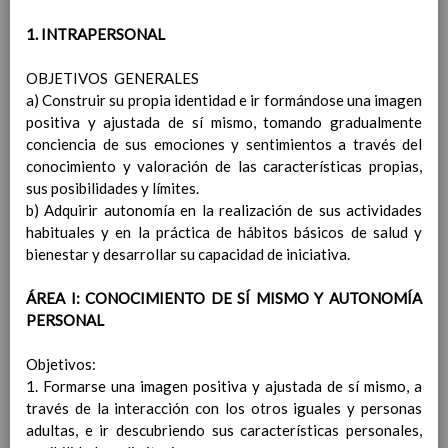
Infantil
1. INTRAPERSONAL
Medidas para grupos de EducaciÃ³n
Primaria
OBJETIVOS GENERALES
Normas de aforo, acomodaciÃ³n
a) Construir su propia identidad e ir formándose una imagen
y uso de espacios
positiva y ajustada de sí mismo, tomando gradualmente
comunes
septiembre 2021
conciencia de sus emociones y sentimientos a través del
MEDIDAS DE PREVENCIÃ“N PERSONAL Y
conocimiento y valoración de las características propias,
PARA LA LIMITACIÃ“N DE
sus posibilidades y límites.
CONTACTOS.
01 septiembre 2021
b) Adquirir autonomía en la realización de sus actividades
Condiciones para el establecimiento
habituales y en la práctica de hábitos básicos de salud y
de grupos de convivencia escolar.
bienestar y desarrollar su capacidad de iniciativa.
Medidas para la higiene de manos y
respiratoria.
ÁREA I: CONOCIMIENTO DE SÍ MISMO Y AUTONOMÍA
Medidas de distanciamiento fÃ­sico y
PERSONAL
de protecciÃ³n.
Medidas para atenciÃ³n al pÃºblico y
Objetivos:
desarrollo de actividades de
1. Formarse una imagen positiva y ajustada de sí mismo, a
tramitaciÃ³n administrativa
través de la interacción con los otros iguales y personas
Medidas preventivas del AMPA
adultas, e ir descubriendo sus características personales,
DESPLAZAMIENTOS DEL ALUMNADO Y