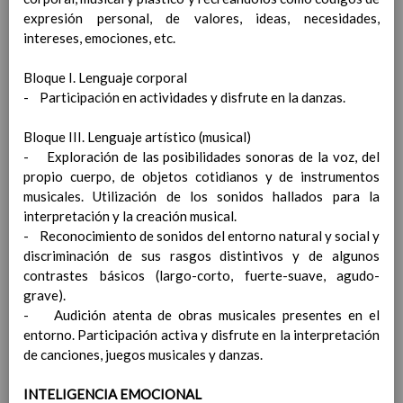
ACCESO DE FAMILIAS Y OTRAS
expresión personal, de valores, ideas, necesidades,
PERSONAS AJENAS AL CENTRO
01
intereses, emociones, etc.
septiembre 2021
Medidas de acceso de familias y
Bloque I. Lenguaje corporal
tutores legales al centro
- Participación en actividades y disfrute en la danzas.
Medidas de acceso de personas
relacionadas o miembros del AMPA
Bloque III. Lenguaje artístico (musical)
Medidas de acceso de particulares y
- Exploración de las posibilidades sonoras de la voz, del
empresas externas que presten
propio cuerpo, de objetos cotidianos y de instrumentos
servicios o sean proveedoras del
musicales. Utilización de los sonidos hallados para la
centro
interpretación y la creación musical.
Otras medidas
- Reconocimiento de sonidos del entorno natural y social y
DISTRIBUCIÃ“N DEL ALUMNADO EN LAS
discriminación de sus rasgos distintivos y de algunos
AULAS Y EN LOS ESPACIOS COMUNES
01
contrastes básicos (largo-corto, fuerte-suave, agudo-
septiembre 2021
grave).
Medidas para grupos de convivencia
- Audición atenta de obras musicales presentes en el
escolar y otros grupos de clase.
entorno. Participación activa y disfrute en la interpretación
Consideraciones previas
de canciones, juegos musicales y danzas.
Medidas generales para todas
las aulas.
INTELIGENCIA EMOCIONAL
Medidas para grupos de EducaciÃ³n