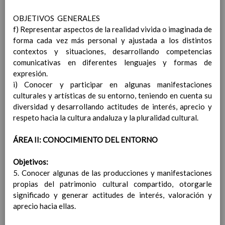
COVID-19
OBJETIVOS GENERALES
ElaboraciÃ³n del protocolo
f) Representar aspectos de la realidad vivida o imaginada de
COVID-19
forma cada vez más personal y ajustada a los distintos
Medidas de higiene y
contextos y situaciones, desarrollando competencias
distanciamiento fÃ­sico
comunicativas en diferentes lenguajes y formas de
Medidas referidas a las personas
expresión.
trabajadoras del centro
i) Conocer y participar en algunas manifestaciones
Medidas referidas a particulares,
culturales y artísticas de su entorno, teniendo en cuenta su
otros miembros de la comunidad
diversidad y desarrollando actitudes de interés, aprecio y
educativa y empresas proveedoras,
respeto hacia la cultura andaluza y la pluralidad cultural.
que participan o prestan servicios en
el centro educativo
ÁREA II: CONOCIMIENTO DEL ENTORNO
Medidas especÃ­ficas para el alumnado
Medidas para la limitaciÃ³n de
Objetivos:
contactos
5. Conocer algunas de las producciones y manifestaciones
Otras medidas
propias del patrimonio cultural compartido, otorgarle
ACTUACIONES DE EDUCACIÃ“N Y
significado y generar actitudes de interés, valoración y
PROMOCIÃ“N DE LA SALUD
01 septiembre 2021
aprecio hacia ellas.
TutorÃ­a y POAT
Interdisciplinariedad