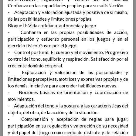
Ãrea de EducaciÃ³n ArtÃ­stica
Confianza en las capacidades propias para su satisfacción.
Objetivos del Ã¡rea
- Aceptación y valoración ajustada y positiva de sí mismo,
ContribuciÃ³n del Ã¡rea a
de las posibilidades y limitaciones propias.
las competencias clave
Bloque II: Vida cotidiana, autonomía y juego
ConcreciÃ³n curricular
- Confianza en las propias posibilidades de acción,
para la etapa. Perfiles de
participación y esfuerzo personal en los juegos y en el
Ã¡rea y de
ejercicio físico. Gusto por el juego.
competencias
En revisiÃ³n
- Control postural: El cuerpo y el movimiento. Progresivo
Ãrea de EducaciÃ³n para la
control del tono, equilibrio y respiración. Satisfacción por el
CiudadanÃ­a y los Derechos
creciente dominio corporal.
Humanos
- Exploración y valoración de las posibilidades y
Objetivos del Ã¡rea
limitaciones perceptivas, motrices y expresivas propias y de
ContribuciÃ³n del Ã¡rea a
los demás. Iniciativa para aprender habilidades nuevas.
las competencias clave
- Nociones básicas de orientación y coordinación de
ConcreciÃ³n curricular
movimientos.
para la etapa. Perfiles de
- Adaptación del tono y la postura a las características del
Ã¡rea y de
objeto, del otro, de la acción y de la situación.
competencias
En revisiÃ³n
- Comprensión y aceptación de reglas para jugar,
Ãrea de Cultura y PrÃ¡ctica
participación en su regulación y valoración de su necesidad
Digital
Elab/10/06/2016
y del papel del juego como medio de disfrute y de relación
Objetivos del