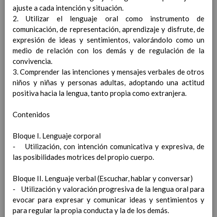
ANEXO VIII. PROTOCOLOS Y
ajuste a cada intención y situación.
NORMATIVA
curso 20-21
2. Utilizar el lenguaje oral como instrumento de
ANEXO IX. PLAN REFORZADO L+D
comunicación, de representación, aprendizaje y disfrute, de
(POR SADECO)
curso 20-21
expresión de ideas y sentimientos, valorándolo como un
ANEXO X. PLAN COVID COMEDOR
medio de relación con los demás y de regulación de la
ESCOLAR POR EMPRESA
convivencia.
MEDITERRÃNEA.
curso 20-21
3. Comprender las intenciones y mensajes verbales de otros
ANEXO XI. ACTUALIZACIÃ“N ANEXO
niños y niñas y personas adultas, adoptando una actitud
I Y II PERSONAL ESPCIALMENTE
positiva hacia la lengua, tanto propia como extranjera.
SENSIBLE
curso21-22
ANEXO XII. MEDIDAS DE
Contenidos
PREVENCIÃ“N, PROTECCIÃ“N,
VIGILANCIA Y PROMOCIÃ“N DE
Bloque I. Lenguaje corporal
SALUD. COVID-19 CENTROS Y
- Utilización, con intención comunicativa y expresiva, de
SERVICIOS EDUCATIVOS
las posibilidades motrices del propio cuerpo.
DOCENTES (NO UNIVERSITARIOS)
DE ANDALUCÃA. CURSO
Bloque II. Lenguaje verbal (Escuchar, hablar y conversar)
2021/2022
14 de enero 2022
- Utilización y valoración progresiva de la lengua oral para
ANEXO XIII GESTIÃ“N DE CASOS:
evocar para expresar y comunicar ideas y sentimientos y
Actuaciones ante sospecha y
para regular la propia conducta y la de los demás.
confirmaciÃ³n.
curso21-22