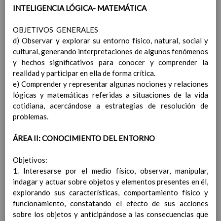
MetodologÃ­a especÃ­fica de
INTELIGENCIA LÓGICA- MATEMÁTICA
cada Ã¡rea a seguir
Lengua Castellana y
OBJETIVOS GENERALES
Literatura
d) Observar y explorar su entorno físico, natural, social y
MatemÃ¡ticas
cultural, generando interpretaciones de algunos fenómenos
Lengua Extranjera:
y hechos significativos para conocer y comprender la
InglÃ©s
realidad y participar en ella de forma crítica.
Ciencias de la Naturaleza
e) Comprender y representar algunas nociones y relaciones
Ciencias Sociales
lógicas y matemáticas referidas a situaciones de la vida
EducaciÃ³n FÃ­sica
cotidiana, acercándose a estrategias de resolución de
EducaciÃ³n ArtÃ­stica
problemas.
EducaciÃ³n para la
CiudadanÃ­a y los
ÁREA II: CONOCIMIENTO DEL ENTORNO
Derechos Humanos.
Cultura y PrÃ¡ctica
Objetivos:
Digital
1. Interesarse por el medio físico, observar, manipular,
Valores Sociales y CÃ­
indagar y actuar sobre objetos y elementos presentes en él,
vicos
explorando sus características, comportamiento físico y
Ãrea de ReligiÃ³n
funcionamiento, constatando el efecto de sus acciones
CatÃ³lica
sobre los objetos y anticipándose a las consecuencias que
Lengua Extranjera