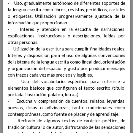
- Uso, gradualmente autónomo de diferentes soportes de
actualizaciÃ³n 04/ 09/ 2019
la lengua escrita como libros, revistas, periódicos, carteles
PLANES y PROYECTOS
o etiquetas. Utilización progresivamente ajustada de la
Plan de Biblioteca Escolar
información que proporcionan.
Otros planes y proyectos (VÃ©ase
- Interés y atención en la escucha de narraciones,
ANEXOS)
13 abril 2021
explicaciones, instrucciones o descripciones, leídas por
AutoevaluaciÃ³n
otras personas.
R.O.F.
- Utilización de la escritura para cumplir finalidades reales.
PREÃMBULO
Interés y disposición para el uso de algunas convenciones
TÃTULO I. EL CENTRO
del sistema de la lengua escrita como linealidad, orientación
CapÃ­tulo I. DefiniciÃ³n y clasificaciÃ³n.
y organización del espacio, y gusto por producir mensajes
CapÃ­tulo II. Jornada, Calendario y Horarios
con trazos cada vez más precisos y legibles.
CapÃ­tulo III. OrganizaciÃ³n de la
- Uso del vocabulario específico para referirse a
vigilancia.
31 / ene / 2020
elementos básicos que configuran el texto escrito (título,
CapÃ­tulo IV. Elementos de identidad del
portada, ilustración, palabra, letra...)
Centro
- Escucha y comprensión de cuentos, relatos, leyendas,
TÃTULO II. LA PARTICIPACIÃ“N Y LA
poesías, rimas o adivinanzas, tanto tradicionales como
COMUNICACIÃ“N
contemporáneas, como fuente de placer y de aprendizaje.
CapÃ­tulo I. La participaciÃ³n.
- Recitado de algunos textos de carácter poético, de
CapÃ­tulo II. La comunicaciÃ³n.
17 enero 2020
tradición cultural o de autor, disfrutando de las sensaciones
CapÃ­tulo III. Las Actividades