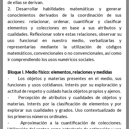
de ellas se derivan.
(FrancÃ©s)
En revisiÃ³n
2. Desarrollar habilidades matemáticas y generar
Acuerdos especÃ­ficos referidos
conocimientos derivados de la coordinación de sus
a metodologÃ­a en nuestro
acciones: relacionar, ordenar, cuantificar y clasificar
Centro
elementos y colecciones en base a sus atributos y
Papel de los deberes
cualidades. Reflexionar sobre estas relaciones, observar su
Tipos de agrupamientos
uso funcional en nuestro medio, verbalizarlas y
Sobre los espacios: aula, salidas,
representarlas mediante la utilización de códigos
otrosâ€¦
matemáticos, convencionales o no convencionales, así como
DistribuciÃ³n del tiempo
ir comprendiendo los usos numéricos sociales.
escolar
Ãšltima actualizaciÃ³n C.E. 21/22
Actividades extraescolares y
Bloque I. Medio físico: elementos, relaciones y medidas
complementarias
Ãšltima actualizaciÃ³n
- Los objetos y materias presentes en el medio, sus
13 / Sep / 2019
funciones y usos cotidianos. Interés por su exploración y
Criterios para la elaboraciÃ³n de las
actitud de respeto y cuidado hacia objetos propios y ajenos.
Programaciones DidÃ¡cticas y las Propuestas
- Percepción de atributos y cualidades de objetos y
PedagÃ³gicas
materias. Interés por la clasificación de elementos y por
La evaluaciÃ³n del alumnado
explorar sus cualidades y grados. Uso contextualizado de
Aspectos generales de la evaluaciÃ³n.
los primeros números ordinales.
CarÃ¡cter de la misma
- Aproximación a la cuantificación de colecciones.
Criterios, procedimientos e instrumentos