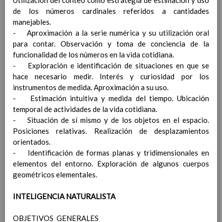
Utilización del conteo como estrategia de estimación y uso
para la realizaciÃ³n de la evaluaciÃ³n inicial
de los números cardinales referidos a cantidades
Procedimiento por el que se harÃ¡n
manejables.
pÃºblicos los criterios de evaluaciÃ³n
- Aproximación a la serie numérica y su utilización oral
comunes y los propios de cada Ã¡rea
para contar. Observación y toma de conciencia de la
Instrumentos para facilitar la observaciÃ³n
funcionalidad de los números en la vida cotidiana.
continuada de la evoluciÃ³n del proceso de
- Exploración e identificación de situaciones en que se
aprendizaje
hace necesario medir. Interés y curiosidad por los
Referentes de la evaluaciÃ³n
instrumentos de medida. Aproximación a su uso.
Criterios de calificaciÃ³n de las Ã¡reas y de
- Estimación intuitiva y medida del tiempo. Ubicación
las competencias clave
temporal de actividades de la vida cotidiana.
ParticipaciÃ³n de las familias en la
- Situación de sí mismo y de los objetos en el espacio.
evaluaciÃ³n
Posiciones relativas. Realización de desplazamientos
Las evaluaciones externas
orientados.
La evaluaciÃ³n del alumnado con necesidad
- Identificación de formas planas y tridimensionales en
especÃ­fica de apoyo educativo
elementos del entorno. Exploración de algunos cuerpos
Las sesiones de evaluaciÃ³n. Actas
geométricos elementales.
Procedimiento para la informaciÃ³n a las
familias sobre los procesos de evaluaciÃ³n
INTELIGENCIA NATURALISTA
Criterios de promociÃ³n del alumnado
Procedimiento para tomar en consideraciÃ³n
OBJETIVOS GENERALES
la informaciÃ³n y criterio del tutor/a