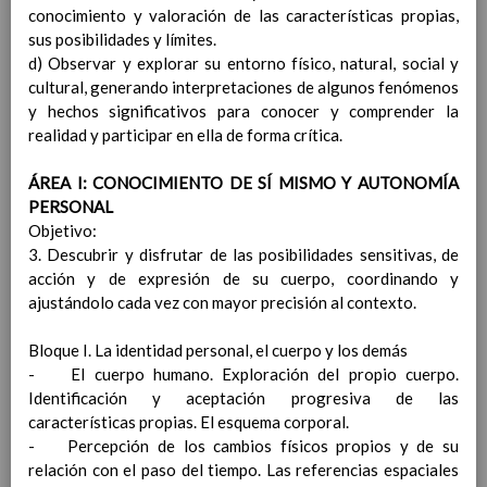
conocimiento y valoración de las características propias,
Contenido
sus posibilidades y límites.
d) Observar y explorar su entorno físico, natural, social y
IntroducciÃ³n
cultural, generando interpretaciones de algunos fenómenos
AnÃ¡lisis del Contexto
y hechos significativos para conocer y comprender la
Proyecto Educativo
realidad y participar en ella de forma crítica.
Marco Normativo
Objetivos propios para la mejora del rendimiento
ÁREA I: CONOCIMIENTO DE SÍ MISMO Y AUTONOMÍA
escolar
PERSONAL
LÃ­neas generales de actuaciÃ³n pedagÃ³gica
Objetivo:
CoordinaciÃ³n y concreciÃ³n de los contenidos
3. Descubrir y disfrutar de las posibilidades sensitivas, de
curriculares, asÃ­ como el tratamiento transversal
acción y de expresión de su cuerpo, coordinando y
en las Ã¡reas de la educaciÃ³n en valores y otras
ajustándolo cada vez con mayor precisión al contexto.
enseÃ±anzas
EducaciÃ³n Infantil (Segundo Ciclo)
15
Bloque I. La identidad personal, el cuerpo y los demás
noviembre 2019
- El cuerpo humano. Exploración del propio cuerpo.
Objetivos generales
15 noviembre 2019
Identificación y aceptación progresiva de las
Ãreas Curriculares
características propias. El esquema corporal.
- Percepción de los cambios físicos propios y de su
relación con el paso del tiempo. Las referencias espaciales