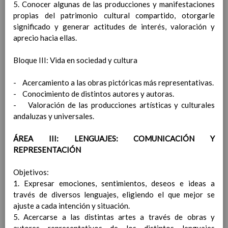
5. Conocer algunas de las producciones y manifestaciones
Proyecto de GestiÃ³n
propias del patrimonio cultural compartido, otorgarle
Criterios para la elaboraciÃ³n del presupuesto
significado y generar actitudes de interés, valoración y
anual del centro y para la distribuciÃ³n de los
aprecio hacia ellas.
ingresos entre las distintas partidas de gasto.
Principios.
Bloque III: Vida en sociedad y cultura
Etapas en la confecciÃ³n de un proyecto
econÃ³mico.
- Acercamiento a las obras pictóricas más representativas.
DistribuciÃ³n de los ingresos entre las
- Conocimiento de distintos autores y autoras.
distintas partidas de gasto.
- Valoración de las producciones artísticas y culturales
Criterios para la gestiÃ³n de las sustituciones de
andaluzas y universales.
las ausencias del profesorado.
Medidas para la conservaciÃ³n y renovaciÃ³n de
ÁREA III: LENGUAJES: COMUNICACIÓN Y
las instalaciones y del equipamiento escolar.
REPRESENTACIÓN
ConservaciÃ³n y renovaciÃ³n de las
instalaciones y edificios del centro.
Objetivos:
ConservaciÃ³n y renovaciÃ³n del
1. Expresar emociones, sentimientos, deseos e ideas a
equipamiento escolar.
través de diversos lenguajes, eligiendo el que mejor se
Criterios para la obtenciÃ³n de ingresos derivados
ajuste a cada intención y situación.
de la prestaciÃ³n de servicios distintos de los
5. Acercarse a las distintas artes a través de obras y
gravados por tasas, asÃ­ como otros fondos