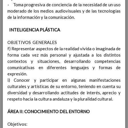
aparatos electrÃ³nicos y acceso a
- Toma progresiva de conciencia de la necesidad de un uso
internet.
14 / feb / 2022
moderado de los medios audiovisuales y de las tecnologías
TÃTULO VI. RECURSOS DEL CENTRO.
de la información y la comunicación.
CapÃ­tulo I. Recursos Humanos.
CapÃ­tulo II. Recursos materiales.
INTELIGENCIA PLÁSTICA
CapÃ­tulo III. Libros de Texto.
TÃTULO VII. LA BIBLIOTECA DEL CENTRO.
OBJETIVOS GENERALES
CapÃ­tulo I. La Biblioteca Escolar del Centro.
f) Representar aspectos de la realidad vivida o imaginada de
CapÃ­tulo II. OrganizaciÃ³n de la Biblioteca.
forma cada vez más personal y ajustada a los distintos
CapÃ­tulo III. Funcionamiento de la
contextos y situaciones, desarrollando competencias
Biblioteca.
comunicativas en diferentes lenguajes y formas de
TÃTULO VIII. LA AUTOPROTECCIÃ“N.
expresión.
CapÃ­tulo I. Plan de autoprotecciÃ³n.
i) Conocer y participar en algunas manifestaciones
CapÃ­tulo II. Competencias y funciones sobre
culturales y artísticas de su entorno, teniendo en cuenta su
prevenciÃ³n de riesgos.
diversidad y desarrollando actitudes de interés, aprecio y
TÃTULO IX. OTRAS DISPOSICIONES
respeto hacia la cultura andaluza y la pluralidad cultural.
GENERALES.
CapÃ­tulo I. La autoevaluaciÃ³n del centro.
ÁREA II: CONOCIMIENTO DEL ENTORNO
CapÃ­tulo II. La convivencia en el Centro.
CapÃ­tulo III. Disposiciones. DisposiciÃ³n
Objetivos:
derogatoria. Disposiciones finales.