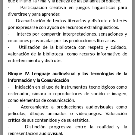
que el ritmo, la rima, y la belleza de las palabras producen.
Complementarias y Extraescolares.
- Participación creativa en juegos lingüísticos para
TÃTULO III. Ã“RGANOS DE GOBIERNO.
divertirse y para aprender.
CapÃ­tulo I. ClasificaciÃ³n
- Dramatización de textos literarios y disfrute e interés
CapÃ­tulo II. El Consejo Escolar.
por expresarse con ayuda de recursos extralingüísticos.
CapÃ­tulo III. El Claustro de Profesores.
- Interés por compartir interpretaciones, sensaciones y
CapÃ­tulo IV. El Equipo Directivo.
emociones provocadas por las producciones literarias.
TÃTULO IV. Ã“RGANOS DE COORDINACIÃ“N
- Utilización de la biblioteca con respeto y cuidado,
DOCENTE Y DE EVALUACIÃ“N.
valoración de la biblioteca como recurso informativo de
CapÃ­tulo I. ClasificaciÃ³n.
entretenimiento y disfrute.
CapÃ­tulo II. El Equipo TÃ©cnico de
CoordinaciÃ³n PedagÃ³gica.
Bloque IV. Lenguaje audiovisual y las tecnologías de la
CapÃ­tulo III. Los Equipos de Ciclo.
Información y la Comunicación
CapÃ­tulo IV. La TutorÃ­a.
- Iniciación en el uso de instrumentos tecnológicos como
CapÃ­tulo V. El Equipo Docente.
ordenador, cámara o reproductores de sonido e imagen,
CapÃ­tulo VI. El Equipo de OrientaciÃ³n
como elementos de comunicación.
CapÃ­tulo VII. El Equipo de EvaluaciÃ³n
- Acercamiento a producciones audiovisuales como
TÃTULO V. EL ALUMNADO.
películas, dibujos animados o videojuegos. Valoración
CapÃ­tulo I. La escolarizaciÃ³n.
crítica de sus contenidos y de su estética.
CapÃ­tulo II. La evaluaciÃ³n y la promociÃ³n.
- Distinción progresiva entre la realidad y la
CapÃ­tulo III. Normas de uso de mÃ³viles,
representación audiovisual.