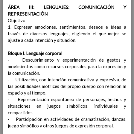
las competencias clave
ÁREA III: LENGUAJES: COMUNICACIÓN Y
ConcreciÃ³n curricular
REPRESENTACIÓN
para la etapa. Perfiles de
Objetivo:
Ã¡rea y de competencias
1. Expresar emociones, sentimientos, deseos e ideas a
Ãrea de Lengua Extranjera
través de diversos lenguajes, eligiendo el que mejor se
(FrancÃ©s)
En revisiÃ³n
ajuste a cada intención y situación.
Objetivos del Ã¡rea
En
revisiÃ³n
Bloque I. Lenguaje corporal
ContribuciÃ³n del Ã¡rea a
- Descubrimiento y experimentación de gestos y
las competencias clave
En
movimientos como recursos corporales para la expresión y
revisiÃ³n
la comunicación.
ConcreciÃ³n curricular
- Utilización, con intención comunicativa y expresiva, de
para la etapa. Perfiles de
las posibilidades motrices del propio cuerpo con relación al
Ã¡rea y de
espacio y al tiempo.
competencias
En revisiÃ³n
- Representación espontánea de personajes, hechos y
Valores y temas transversales a
situaciones en juegos simbólicos, individuales y
desarrollar
compartidos.
MetodologÃ­a
- Participación en actividades de dramatización, danzas,
Principios generales
juego simbólico y otros juegos de expresión corporal.
metodolÃ³gicos