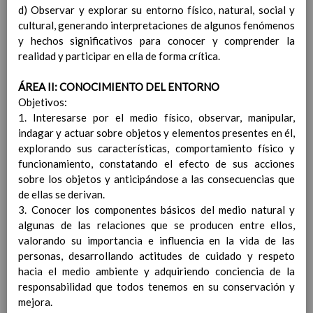
d) Observar y explorar su entorno físico, natural, social y
Procedimiento para oÃ­r a los/as tutores/as
cultural, generando interpretaciones de algunos fenómenos
legales del alumnado previo a la toma de
y hechos significativos para conocer y comprender la
decisiÃ³n de promociÃ³n
realidad y participar en ella de forma crítica.
Procedimiento de reclamaciÃ³n a las
calificaciones finales y/o a la decisiÃ³n de
ÁREA II: CONOCIMIENTO DEL ENTORNO
promociÃ³n
Objetivos:
AnÃ¡lisis de resultados escolares
1. Interesarse por el medio físico, observar, manipular,
Criterios pedagÃ³gicos para la determinaciÃ³n del
indagar y actuar sobre objetos y elementos presentes en él,
horario individual del profesorado, y la dedicaciÃ³n
explorando sus características, comportamiento físico y
de las personas responsables de los Ã³rganos de
funcionamiento, constatando el efecto de sus acciones
coordinaciÃ³n docente, asÃ­ como la asignaciÃ³n de
sobre los objetos y anticipándose a las consecuencias que
tutorÃ­as y agrupamientos de alumnado.
de ellas se derivan.
Normativa relacionada
Elaborado 8 / Sep / 2018
3. Conocer los componentes básicos del medio natural y
Criterios pedagÃ³gicos para la asignaciÃ³n
algunas de las relaciones que se producen entre ellos,
de enseÃ±anzas y tutorÃ­as
Elaborado 8 / Sep / 2018
valorando su importancia e influencia en la vida de las
Plan de atenciÃ³n a la diversidad.
personas, desarrollando actitudes de cuidado y respeto
DetecciÃ³n durante el proceso de nueva
hacia el medio ambiente y adquiriendo conciencia de la
escolarizaciÃ³n
responsabilidad que todos tenemos en su conservación y
DetecciÃ³n durante el proceso de
mejora.
enseÃ±anza-aprendizaje