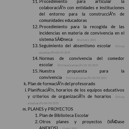
Procedimiento para articular la
colaboraciÃ³n con entidades e instituciones
del entorno para la construcciÃ³n de
comunidades educadoras
Procedimiento para la recogida de las
incidencias en materia de convivencia en el
sistema SÃ©neca
18 octubre 2021
Seguimiento del absentismo escolar
Ãšltima
actualizaciÃ³n 04/ 09/ 2019
Normas de convivencia del comedor
escolar
Ãšltima actualizaciÃ³n 21/ 10/ 2019
Nuestra propuesta para la
convivencia
Ãšltima actualizaciÃ³n 24/ 05/ 2021
Plan de formaciÃ³n del profesorado
PlanificaciÃ³n, horarios de los equipos educativos
y criterios de organizaciÃ³n de horarios
Ãšltima
actualizaciÃ³n 04/ 09/ 2019
PLANES y PROYECTOS
Plan de Biblioteca Escolar
Otros planes y proyectos (VÃ©ase
ANEXOS)
13 abril 2021