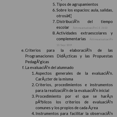
Tipos de agrupamientos
Sobre los espacios: aula, salidas,
otrosâ€¦
DistribuciÃ³n del tiempo
escolar
Ãšltima actualizaciÃ³n C.E. 21/22
Actividades extraescolares y
complementarias
Ãšltima actualizaciÃ³n
13 / Sep / 2019
Criterios para la elaboraciÃ³n de las
Programaciones DidÃ¡cticas y las Propuestas
PedagÃ³gicas
La evaluaciÃ³n del alumnado
Aspectos generales de la evaluaciÃ³n.
CarÃ¡cter de la misma
Criterios, procedimientos e instrumentos
para la realizaciÃ³n de la evaluaciÃ³n inicial
Procedimiento por el que se harÃ¡n
pÃºblicos los criterios de evaluaciÃ³n
comunes y los propios de cada Ã¡rea
Instrumentos para facilitar la observaciÃ³n