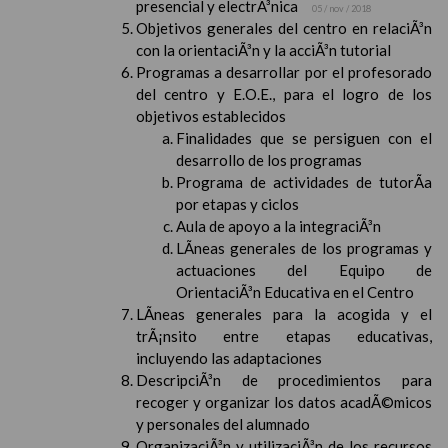
presencial y electrÃ³nica
05 / nov / 2018
Objetivos generales del centro en relaciÃ³n
con la orientaciÃ³n y la acciÃ³n tutorial
Programas a desarrollar por el profesorado
del centro y E.O.E., para el logro de los
objetivos establecidos
Finalidades que se persiguen con el
desarrollo de los programas
Programa de actividades de tutorÃ­a
por etapas y ciclos
Aula de apoyo a la integraciÃ³n
LÃ­neas generales de los programas y
actuaciones del Equipo de
OrientaciÃ³n Educativa en el Centro
LÃ­neas generales para la acogida y el
trÃ¡nsito entre etapas educativas,
incluyendo las adaptaciones
DescripciÃ³n de procedimientos para
recoger y organizar los datos acadÃ©micos
y personales del alumnado
OrganizaciÃ³n y utilizaciÃ³n de los recursos