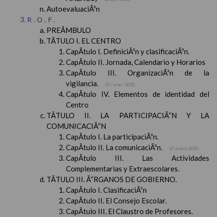
AutoevaluaciÃ³n
R.O.F.
PREÃMBULO
TÃTULO I. EL CENTRO
CapÃ­tulo I. DefiniciÃ³n y clasificaciÃ³n.
CapÃ­tulo II. Jornada, Calendario y Horarios
CapÃ­tulo III. OrganizaciÃ³n de la
vigilancia.
31 / ene / 2020
CapÃ­tulo IV. Elementos de identidad del
Centro
TÃTULO II. LA PARTICIPACIÃ“N Y LA
COMUNICACIÃ“N
CapÃ­tulo I. La participaciÃ³n.
CapÃ­tulo II. La comunicaciÃ³n.
17 enero 2020
CapÃ­tulo III. Las Actividades
Complementarias y Extraescolares.
TÃTULO III. Ã“RGANOS DE GOBIERNO.
CapÃ­tulo I. ClasificaciÃ³n
CapÃ­tulo II. El Consejo Escolar.
CapÃ­tulo III. El Claustro de Profesores.