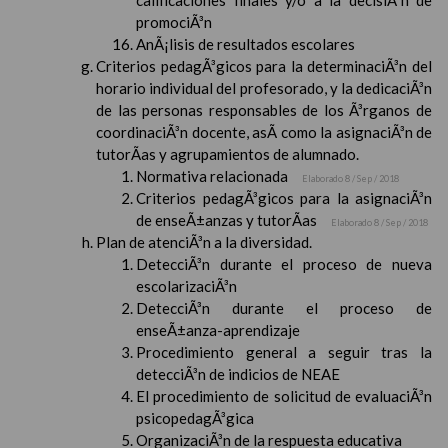
calificaciones finales y/o a la decisiÃ³n de
promociÃ³n
AnÃ¡lisis de resultados escolares
Criterios pedagÃ³gicos para la determinaciÃ³n del
horario individual del profesorado, y la dedicaciÃ³n
de las personas responsables de los Ã³rganos de
coordinaciÃ³n docente, asÃ­ como la asignaciÃ³n de
tutorÃ­as y agrupamientos de alumnado.
Normativa relacionada
Elaborado 8 / Sep / 2018
Criterios pedagÃ³gicos para la asignaciÃ³n
de enseÃ±anzas y tutorÃ­as
Elaborado 8 / Sep / 2018
Plan de atenciÃ³n a la diversidad.
DetecciÃ³n durante el proceso de nueva
escolarizaciÃ³n
DetecciÃ³n durante el proceso de
enseÃ±anza-aprendizaje
Procedimiento general a seguir tras la
detecciÃ³n de indicios de NEAE
El procedimiento de solicitud de evaluaciÃ³n
psicopedagÃ³gica
OrganizaciÃ³n de la respuesta educativa