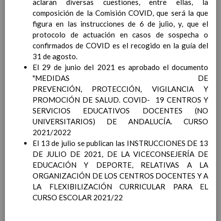
aclaran diversas cuestiones, entre ellas, la
(FrancÃ©s)
En revisiÃ³n
composición de la Comisión COVID, que será la que
Objetivos del Ã¡rea
En
figura en las instrucciones de 6 de julio, y, que el
revisiÃ³n
protocolo de actuación en casos de sospecha o
ContribuciÃ³n del Ã¡rea a
confirmados de COVID es el recogido en la guía del
las competencias clave
En
31 de agosto.
revisiÃ³n
El 29 de junio del 2021 es aprobado el documento
ConcreciÃ³n curricular
"MEDIDAS DE
para la etapa. Perfiles de
PREVENCIÓN, PROTECCIÓN, VIGILANCIA Y
Ã¡rea y de
PROMOCIÓN DE SALUD. COVID- 19 CENTROS Y
competencias
En revisiÃ³n
SERVICIOS EDUCATIVOS DOCENTES (NO
Valores y temas transversales a
UNIVERSITARIOS) DE ANDALUCÍA. CURSO
desarrollar
2021/2022
MetodologÃ­a
El 13 de julio se publican las INSTRUCCIONES DE 13
Principios generales
DE JULIO DE 2021, DE LA VICECONSEJERÍA DE
metodolÃ³gicos
EDUCACIÓN Y DEPORTE, RELATIVAS A LA
MetodologÃ­a especÃ­fica de
ORGANIZACIÓN DE LOS CENTROS DOCENTES Y A
cada Ã¡rea a seguir
LA FLEXIBILIZACIÓN CURRICULAR PARA EL
Lengua Castellana y
CURSO ESCOLAR 2021/22
Literatura
MatemÃ¡ticas