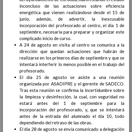
para la etapa. Perfiles de
inconcluso de las actuaciones sobre eficiencia
Ã¡rea y de
energética que vienen realizándose desde el 15 de
competencias
En revisiÃ³n
junio, además, de advertir, la inexcusable
Ãrea de EducaciÃ³n para la
incorporación del profesorado al centro, el día 1 de
CiudadanÃ­a y los Derechos
septiembre, necesaria para preparar y organizar este
Humanos
complicado inicio de curso.
Objetivos del Ã¡rea
A 24 de agosto en visita al centro se comunica a la
ContribuciÃ³n del Ã¡rea a
dirección que quedan actuaciones que habrán de
las competencias clave
realizarse en los primeros días de septiembre y que se
ConcreciÃ³n curricular
intentará interferir lo menos posible en el trabajo del
para la etapa. Perfiles de
profesorado.
Ã¡rea y de
El día 25 de agosto se asiste a una reunión
competencias
En revisiÃ³n
organizada por ASADIPRE y el gerente de SADECO.
Ãrea de Cultura y PrÃ¡ctica
Tras esta reunión se confirma la incertidumbre sobre
Digital
Elab/10/06/2016
la limpieza y desinfección, la cual, con seguridad no
Objetivos del
estará antes del 1 de septiembre para la
Ã¡rea
Elab/10/06/2016
incorporación del profesorado, y, que se intentará
ContribuciÃ³n del Ã¡rea a
antes de la entrada del alumnado el día 10, todo
las competencias
dependiendo del retraso de las obras.
clave
Elab/10/06/2016
El día 28 de agosto se envía comunicado a delegación
ConcreciÃ³n curricular