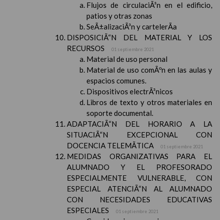
Flujos de circulaciÃ³n en el edificio,
patios y otras zonas
SeÃ±alizaciÃ³n y cartelerÃ­a
DISPOSICIÃ“N DEL MATERIAL Y LOS
RECURSOS
01 septiembre 2021
Material de uso personal
Material de uso comÃºn en las aulas y
espacios comunes.
Dispositivos electrÃ³nicos
Libros de texto y otros materiales en
soporte documental.
ADAPTACIÃ“N DEL HORARIO A LA
SITUACIÃ“N EXCEPCIONAL CON
DOCENCIA TELEMÃTICA
01 septiembre 2021
MEDIDAS ORGANIZATIVAS PARA EL
ALUMNADO Y EL PROFESORADO
ESPECIALMENTE VULNERABLE, CON
ESPECIAL ATENCIÃ“N AL ALUMNADO
CON NECESIDADES EDUCATIVAS
ESPECIALES
01 septiembre 2021