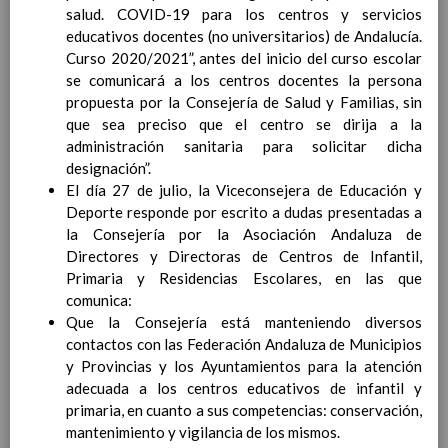
salud. COVID-19 para los centros y servicios
Ã¡rea y de
educativos docentes (no universitarios) de Andalucía.
competencias
En revisiÃ³n
Curso 2020/2021”, antes del inicio del curso escolar
Ãrea de Lengua Extranjera
se comunicará a los centros docentes la persona
(inglÃ©s)
propuesta por la Consejería de Salud y Familias, sin
Objetivos del Ã¡rea
que sea preciso que el centro se dirija a la
ContribuciÃ³n del Ã¡rea a
administración sanitaria para solicitar dicha
las competencias clave
designación”.
ConcreciÃ³n curricular
El día 27 de julio, la Viceconsejera de Educación y
para la etapa. Perfiles de
Deporte responde por escrito a dudas presentadas a
Ã¡rea y de
la Consejería por la Asociación Andaluza de
competencias
En revisiÃ³n
Directores y Directoras de Centros de Infantil,
Ãrea de Ciencias de la
Primaria y Residencias Escolares, en las que
Naturaleza
comunica:
Objetivos del Ã¡rea
Que la Consejería está manteniendo diversos
ContribuciÃ³n del Ã¡rea a
contactos con las Federación Andaluza de Municipios
las competencias clave
y Provincias y los Ayuntamientos para la atención
ConcreciÃ³n curricular
adecuada a los centros educativos de infantil y
para la etapa. Perfiles de
primaria, en cuanto a sus competencias: conservación,
Ã¡rea y de
mantenimiento y vigilancia de los mismos.
competencias
En revisiÃ³n