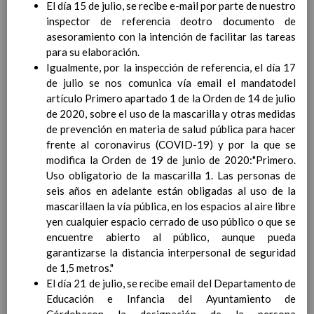
El día 15 de julio, se recibe e-mail por parte de nuestro
Competencias bÃ¡sicas
15 noviembre 2019
inspector de referencia deotro documento de
ProgramaciÃ³n y relaciÃ³n de los
asesoramiento con la intención de facilitar las tareas
elementos curriculares del 2Âº ciclo de
para su elaboración.
e. Infantil
15 noviembre 2019
Igualmente, por la inspección de referencia, el día 17
EvaluaciÃ³n
15 noviembre 2019
de julio se nos comunica vía email el mandatodel
InterrelaciÃ³n familiar-centro
artículo Primero apartado 1 de la Orden de 14 de julio
educativo
de 2020, sobre el uso de la mascarilla y otras medidas
AtenciÃ³n a la diversidad
15 noviembre
de prevención en materia de salud pública para hacer
2019
frente al coronavirus (COVID-19) y por la que se
Proyecto curricular de ReligiÃ³n
modifica la Orden de 19 de junio de 2020:"Primero.
CatÃ³lica en Segundo Ciclo de Infantil
Uso obligatorio de la mascarilla 1. Las personas de
ConcreciÃ³n curricular para la
seis años en adelante están obligadas al uso de la
etapa
15 noviembre 2019
mascarillaen la vía pública, en los espacios al aire libre
Ãrea III: Lenguajes:
yen cualquier espacio cerrado de uso público o que se
comunicaciÃ³n y
encuentre abierto al público, aunque pueda
representaciÃ³n
15 noviembre 2019
garantizarse la distancia interpersonal de seguridad
Ãrea II: Conocimiento del
de 1,5 metros."
medio
15 noviembre 2019
El día 21 de julio, se recibe email del Departamento de
Ãrea I: Conocimiento de sÃ­
Educación e Infancia del Ayuntamiento de
mismo y autonomÃ­a