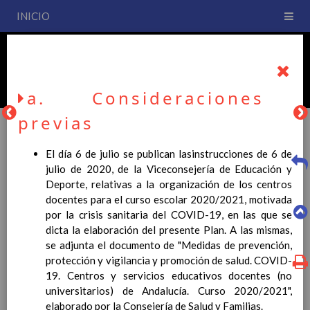
INICIO
PLAN DE CENTRO
CEIP San Fernando
a. Consideraciones
previas
El día 6 de julio se publican lasinstrucciones de 6 de
PLAN DE CENTRO
julio de 2020, de la Viceconsejería de Educación y
Deporte, relativas a la organización de los centros
docentes para el curso escolar 2020/2021, motivada
La entrada en vigor del Real Decreto 126/2014, de 28 de
por la crisis sanitaria del COVID-19, en las que se
febrero, por el que se establece el currículo básico de la
dicta la elaboración del presente Plan. A las mismas,
Educación Primaria, se ha hecho necesario la revisión y
se adjunta el documento de "Medidas de prevención,
adecuación de nuestro Plan de Centro a esta normativa, el cual
protección y vigilancia y promoción de salud. COVID-
usted podrá consultar desde este sitio web.
19. Centros y servicios educativos docentes (no
universitarios) de Andalucía. Curso 2020/2021",
Esperamos que sea de su interés.
elaborado por la Consejería de Salud y Familias.