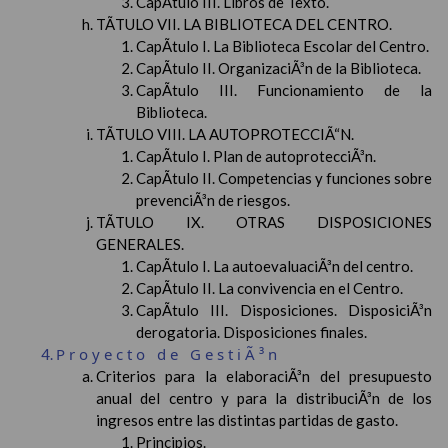
CapÃ­tulo III. Libros de Texto.
TÃTULO VII. LA BIBLIOTECA DEL CENTRO.
CapÃ­tulo I. La Biblioteca Escolar del Centro.
CapÃ­tulo II. OrganizaciÃ³n de la Biblioteca.
CapÃ­tulo III. Funcionamiento de la
Biblioteca.
TÃTULO VIII. LA AUTOPROTECCIÃ“N.
CapÃ­tulo I. Plan de autoprotecciÃ³n.
CapÃ­tulo II. Competencias y funciones sobre
prevenciÃ³n de riesgos.
TÃTULO IX. OTRAS DISPOSICIONES
GENERALES.
CapÃ­tulo I. La autoevaluaciÃ³n del centro.
CapÃ­tulo II. La convivencia en el Centro.
CapÃ­tulo III. Disposiciones. DisposiciÃ³n
derogatoria. Disposiciones finales.
Proyecto de GestiÃ³n
Criterios para la elaboraciÃ³n del presupuesto
anual del centro y para la distribuciÃ³n de los
ingresos entre las distintas partidas de gasto.
Principios.