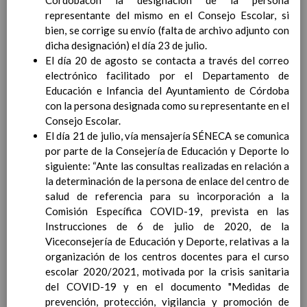
Córdobacon la designación de la persona
personal
15 noviembre 2019
representante del mismo en el Consejo Escolar, si
MetodologÃ­a
15 noviembre 2019
bien, se corrige su envío (falta de archivo adjunto con
Recursos
15 noviembre 2019
dicha designación) el día 23 de julio.
EducaciÃ³n Primaria
El día 20 de agosto se contacta a través del correo
CoordinaciÃ³n y concreciÃ³n curricular
electrónico facilitado por el Departamento de
Objetivos de la etapa
Educación e Infancia del Ayuntamiento de Córdoba
Ãrea de Lengua Castellana y
con la persona designada como su representante en el
Literatura
Consejo Escolar.
Objetivos del Ã¡rea
El día 21 de julio, vía mensajería SÉNECA se comunica
ContribuciÃ³n del Ã¡rea a
por parte de la Consejería de Educación y Deporte lo
las competencias clave
siguiente: “Ante las consultas realizadas en relación a
ConcreciÃ³n curricular
la determinación de la persona de enlace del centro de
para la etapa. Perfiles de
salud de referencia para su incorporación a la
Ã¡rea y de
Comisión Específica COVID-19, prevista en las
competencias
En revisiÃ³n
Instrucciones de 6 de julio de 2020, de la
Ãrea de MatemÃ¡ticas
Viceconsejería de Educación y Deporte, relativas a la
Objetivos del Ã¡rea
organización de los centros docentes para el curso
ContribuciÃ³n del Ã¡rea a
escolar 2020/2021, motivada por la crisis sanitaria
las competencias clave
del COVID-19 y en el documento "Medidas de
ConcreciÃ³n curricular
prevención, protección, vigilancia y promoción de
para la etapa. Perfiles de