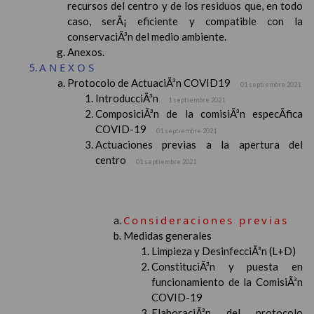
recursos del centro y de los residuos que, en todo
caso, serÃ¡ eficiente y compatible con la
conservaciÃ³n del medio ambiente.
Anexos.
ANEXOS
Protocolo de ActuaciÃ³n COVID19
01 septiembre 2021
IntroducciÃ³n
1 septiembre 2021
ComposiciÃ³n de la comisiÃ³n especÃ­fica
COVID-19
01 septiembre 2021
Actuaciones previas a la apertura del
centro
01 septiembre 2021
Consideraciones previas
Medidas generales
Limpieza y DesinfecciÃ³n (L+D)
ConstituciÃ³n y puesta en
funcionamiento de la ComisiÃ³n
COVID-19
ElaboraciÃ³n del protocolo