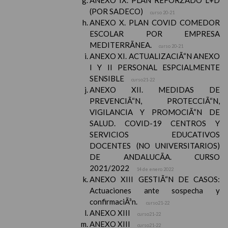
ANEXO IX. PLAN REFORZADO L+D
(POR SADECO)
curso 20-21
ANEXO X. PLAN COVID COMEDOR
ESCOLAR POR EMPRESA
MEDITERRÃNEA.
curso 20-21
ANEXO XI. ACTUALIZACIÃ“N ANEXO
I Y II PERSONAL ESPCIALMENTE
SENSIBLE
curso21-22
ANEXO XII. MEDIDAS DE
PREVENCIÃ“N, PROTECCIÃ“N,
VIGILANCIA Y PROMOCIÃ“N DE
SALUD. COVID-19 CENTROS Y
SERVICIOS EDUCATIVOS
DOCENTES (NO UNIVERSITARIOS)
DE ANDALUCÃA. CURSO
2021/2022
14 de enero 2022
ANEXO XIII GESTIÃ“N DE CASOS:
Actuaciones ante sospecha y
confirmaciÃ³n.
curso21-22
ANEXO XIII
curso21-22
ANEXO XIII
curso21-22