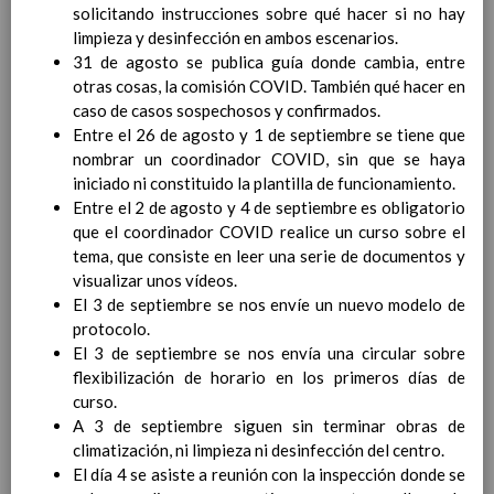
solicitando instrucciones sobre qué hacer si no hay
para la etapa. Perfiles de
limpieza y desinfección en ambos escenarios.
Ã¡rea y de
31 de agosto se publica guía donde cambia, entre
competencias
En revisiÃ³n
otras cosas, la comisión COVID. También qué hacer en
Ãrea de Valores Sociales y CÃ­
caso de casos sospechosos y confirmados.
vicos
Entre el 26 de agosto y 1 de septiembre se tiene que
Objetivos del Ã¡rea
nombrar un coordinador COVID, sin que se haya
ContribuciÃ³n del Ã¡rea a
iniciado ni constituido la plantilla de funcionamiento.
las competencias clave
Entre el 2 de agosto y 4 de septiembre es obligatorio
ConcreciÃ³n curricular
que el coordinador COVID realice un curso sobre el
para la etapa. Perfiles de
tema, que consiste en leer una serie de documentos y
Ã¡rea y de
visualizar unos vídeos.
competencias
En revisiÃ³n
El 3 de septiembre se nos envíe un nuevo modelo de
Ãrea de ReligiÃ³n CatÃ³lica
protocolo.
Objetivos del Ã¡rea
El 3 de septiembre se nos envía una circular sobre
ContribuciÃ³n del Ã¡rea a
flexibilización de horario en los primeros días de
las competencias clave
curso.
ConcreciÃ³n curricular
A 3 de septiembre siguen sin terminar obras de
para la etapa. Perfiles de
climatización, ni limpieza ni desinfección del centro.
Ã¡rea y de competencias
El día 4 se asiste a reunión con la inspección donde se
Ãrea de Lengua Extranjera