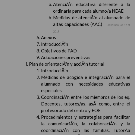
AtenciÃ³n educativa diferente a la
ordinaria para cada alumno/a NEAE
Medidas de atenciÃ³n al alumnado de
altas capacidades (AAC)
Elaborado 06 sept
2019
Anexos
IntroducciÃ³n
Objetivos de PAD
Actuaciones preventivas
Plan de orientaciÃ³n y acciÃ³n tutorial
IntroducciÃ³n
Medidas de acogida e integraciÃ³n para el
alumnado con necesidades educativas
especiales
CoordinaciÃ³n entre los miembros de los eq.
Docentes, tutores/as, asÃ­ como, entre el
profesorado del centro y EOE
Procedimientos y estrategias para facilitar
la comunicaciÃ³n, la colaboraciÃ³n y la
coordinaciÃ³n con las familias. TutorÃ­a