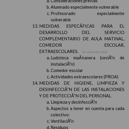
Consideraciones previas
Alumnado especialmente vulnerable
Profesorado especialmente
vulnerable
MEDIDAS ESPECÃFICAS PARA EL
DESARROLLO DEL SERVICIO
COMPLEMENTARIO DE AULA MATINAL,
COMEDOR ESCOLAR,
EXTRAESCOLARES.
01 septiembre 2021
Ludoteca maÃ±anera (cesiÃ³n de
instalaciÃ³n)
Comedor escolar
Actividades extraescolares (PROA)
MEDIDAS DE HIGIENE, LIMPIEZA Y
DESINFECCIÃ“N DE LAS INSTALACIONES
Y DE PROTECCIÃ“N DEL PERSONAL
Limpieza y desinfecciÃ³n
Aspectos a tener en cuenta para cada
colectivo:
VentilaciÃ³n
Residuos