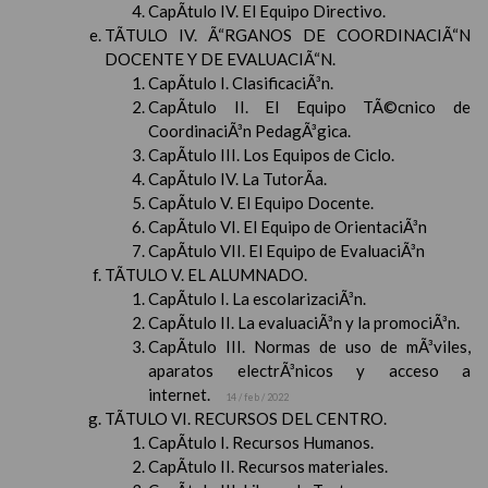
CapÃ­tulo IV. El Equipo Directivo.
TÃTULO IV. Ã“RGANOS DE COORDINACIÃ“N
DOCENTE Y DE EVALUACIÃ“N.
CapÃ­tulo I. ClasificaciÃ³n.
CapÃ­tulo II. El Equipo TÃ©cnico de
CoordinaciÃ³n PedagÃ³gica.
CapÃ­tulo III. Los Equipos de Ciclo.
CapÃ­tulo IV. La TutorÃ­a.
CapÃ­tulo V. El Equipo Docente.
CapÃ­tulo VI. El Equipo de OrientaciÃ³n
CapÃ­tulo VII. El Equipo de EvaluaciÃ³n
TÃTULO V. EL ALUMNADO.
CapÃ­tulo I. La escolarizaciÃ³n.
CapÃ­tulo II. La evaluaciÃ³n y la promociÃ³n.
CapÃ­tulo III. Normas de uso de mÃ³viles,
aparatos electrÃ³nicos y acceso a
internet.
14 / feb / 2022
TÃTULO VI. RECURSOS DEL CENTRO.
CapÃ­tulo I. Recursos Humanos.
CapÃ­tulo II. Recursos materiales.