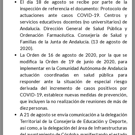
El día 18 de agosto se recibe por parte de la
Ãrea de Ciencias Sociales
inspección de referencia el documento: Protocolo de
Objetivos del Ã¡rea
actuaciones ante casos COVID-19. Centros y
ContribuciÃ³n del Ã¡rea a
servicios educativos docentes (no universitarios) de
las competencias clave
Andalucía. Dirección General de Salud Pública y
ConcreciÃ³n curricular
Ordenación Farmacéutica. Consejería de Salud y
para la etapa. Perfiles de
Familias de la Junta de Andalucía. (13 de agosto de
Ã¡rea y de
2020).
competencias
En revisiÃ³n
La Orden de 16 de agosto de 2020, por la que se
Ãrea de EducaciÃ³n FÃ­sica
modifica la Orden de 19 de junio de 2020, para
Objetivos del Ã¡rea
implementar en la Comunidad Autónoma de Andalucía
ContribuciÃ³n del Ã¡rea a
actuación coordinadas en salud pública para
las competencias clave
responder ante la situación de especial riesgo
ConcreciÃ³n curricular
derivada del incremento de casos positivos por
para la etapa. Perfiles de
COVID-19, establece nuevas medidas de prevención,
Ã¡rea y de competencias
que incluyen la no realización de reuniones de más de
Ãrea de EducaciÃ³n ArtÃ­stica
diez personas.
Objetivos del Ã¡rea
A 21 de agosto se envía comunicación a la delegación
ContribuciÃ³n del Ã¡rea a
Territorial de la Consejería de Educación y Deporte,
las competencias clave
así como, a la delegación del área de Infraestructuras
ConcreciÃ³n curricular
del ayuntamiento de Córdoba, manifestando el estado