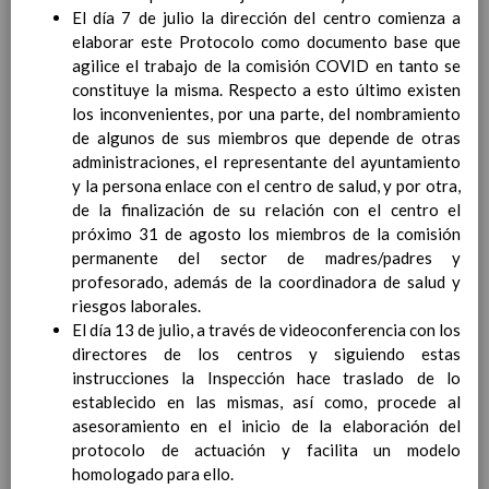
Contenido
El día 7 de julio la dirección del centro comienza a
elaborar este Protocolo como documento base que
agilice el trabajo de la comisión COVID en tanto se
IntroducciÃ³n
constituye la misma. Respecto a esto último existen
AnÃ¡lisis del Contexto
los inconvenientes, por una parte, del nombramiento
Proyecto Educativo
de algunos de sus miembros que depende de otras
Marco Normativo
administraciones, el representante del ayuntamiento
Objetivos propios para la mejora del rendimiento
y la persona enlace con el centro de salud, y por otra,
escolar
de la finalización de su relación con el centro el
LÃ­neas generales de actuaciÃ³n pedagÃ³gica
próximo 31 de agosto los miembros de la comisión
CoordinaciÃ³n y concreciÃ³n de los contenidos
permanente del sector de madres/padres y
curriculares, asÃ­ como el tratamiento transversal
profesorado, además de la coordinadora de salud y
en las Ã¡reas de la educaciÃ³n en valores y otras
riesgos laborales.
enseÃ±anzas
El día 13 de julio, a través de videoconferencia con los
EducaciÃ³n Infantil (Segundo Ciclo)
15
directores de los centros y siguiendo estas
noviembre 2019
instrucciones la Inspección hace traslado de lo
Objetivos generales
15 noviembre 2019
establecido en las mismas, así como, procede al
Ãreas Curriculares
asesoramiento en el inicio de la elaboración del
InterrelaciÃ³n de las inteligencias
protocolo de actuación y facilita un modelo
mÃºltiples con los objetivos generales
homologado para ello.
y de Ã¡reas curriculares.