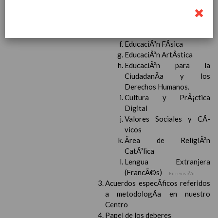
Lengua Extranjera:
InglÃ©s
Ciencias de la Naturaleza
Ciencias Sociales
EducaciÃ³n FÃ­sica
EducaciÃ³n ArtÃ­stica
EducaciÃ³n para la
CiudadanÃ­a y los
Derechos Humanos.
Cultura y PrÃ¡ctica
Digital
Valores Sociales y CÃ­
vicos
Ãrea de ReligiÃ³n
CatÃ³lica
Lengua Extranjera
(FrancÃ©s)
En revisiÃ³n
Acuerdos especÃ­ficos referidos
a metodologÃ­a en nuestro
Centro
Papel de los deberes