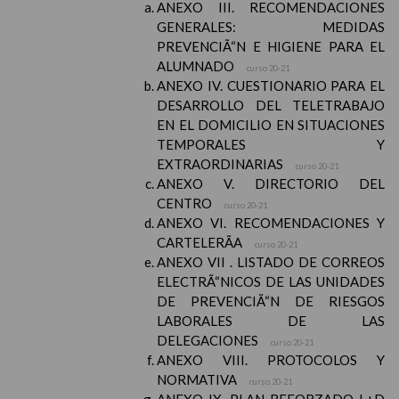
ANEXO III. RECOMENDACIONES
GENERALES: MEDIDAS
PREVENCIÃ“N E HIGIENE PARA EL
ALUMNADO
curso 20-21
ANEXO IV. CUESTIONARIO PARA EL
DESARROLLO DEL TELETRABAJO
EN EL DOMICILIO EN SITUACIONES
TEMPORALES Y
EXTRAORDINARIAS
curso 20-21
ANEXO V. DIRECTORIO DEL
CENTRO
curso 20-21
ANEXO VI. RECOMENDACIONES Y
CARTELERÃA
curso 20-21
ANEXO VII . LISTADO DE CORREOS
ELECTRÃ“NICOS DE LAS UNIDADES
DE PREVENCIÃ“N DE RIESGOS
LABORALES DE LAS
DELEGACIONES
curso 20-21
ANEXO VIII. PROTOCOLOS Y
NORMATIVA
curso 20-21