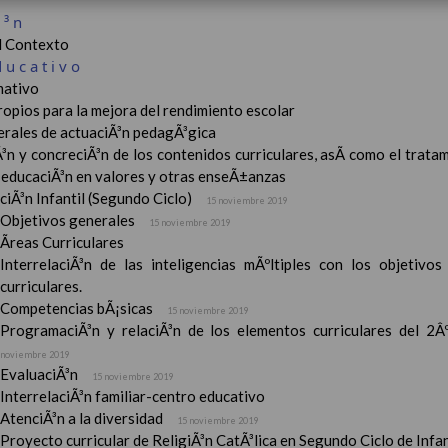
Ã³n
el Contexto
ducativo
ativo
ropios para la mejora del rendimiento escolar
erales de actuaciÃ³n pedagÃ³gica
³n y concreciÃ³n de los contenidos curriculares, asÃ­ como el tratam
a educaciÃ³n en valores y otras enseÃ±anzas
iÃ³n Infantil (Segundo Ciclo)
15 noviembre 2019
Objetivos generales
15 noviembre 2019
Ãreas Curriculares
InterrelaciÃ³n de las inteligencias mÃºltiples con los objetivo
curriculares.
Competencias bÃ¡sicas
15 noviembre 2019
ProgramaciÃ³n y relaciÃ³n de los elementos curriculares del 2Âº 
noviembre 2019
EvaluaciÃ³n
15 noviembre 2019
InterrelaciÃ³n familiar-centro educativo
AtenciÃ³n a la diversidad
15 noviembre 2019
Proyecto curricular de ReligiÃ³n CatÃ³lica en Segundo Ciclo de Infan