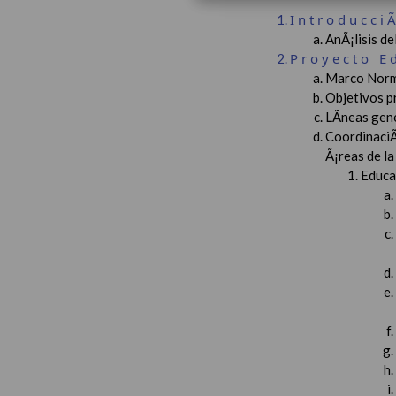
Introducci
AnÃ¡lisis d
Proyecto E
Marco Norm
Objetivos p
LÃ­neas gen
CoordinaciÃ
Ã¡reas de l
Educac