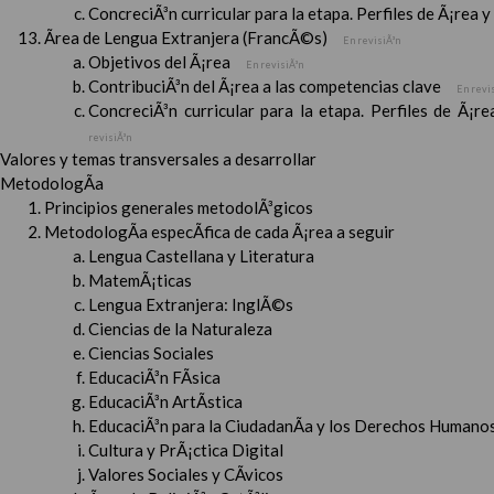
ConcreciÃ³n curricular para la etapa. Perfiles de Ã¡rea 
Ãrea de Lengua Extranjera (FrancÃ©s)
En revisiÃ³n
Objetivos del Ã¡rea
En revisiÃ³n
ContribuciÃ³n del Ã¡rea a las competencias clave
En revi
ConcreciÃ³n curricular para la etapa. Perfiles de Ã¡r
revisiÃ³n
Valores y temas transversales a desarrollar
MetodologÃ­a
Principios generales metodolÃ³gicos
MetodologÃ­a especÃ­fica de cada Ã¡rea a seguir
Lengua Castellana y Literatura
MatemÃ¡ticas
Lengua Extranjera: InglÃ©s
Ciencias de la Naturaleza
Ciencias Sociales
EducaciÃ³n FÃ­sica
EducaciÃ³n ArtÃ­stica
EducaciÃ³n para la CiudadanÃ­a y los Derechos Humanos
Cultura y PrÃ¡ctica Digital
Valores Sociales y CÃ­vicos