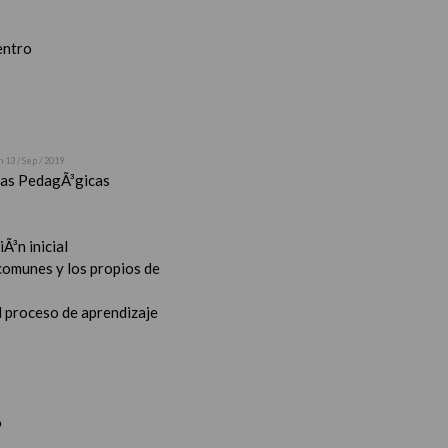
entro
n 13 / Sep / 2019
stas PedagÃ³gicas
Ã³n inicial
 comunes y los propios de
l proceso de aprendizaje
o