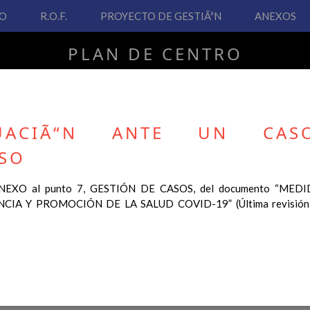
VO
R.O.F.
PROYECTO DE GESTIÃ³N
ANEXOS
PLAN DE CENTRO
CEIP San Fernando
UACIÃ“N ANTE UN CAS
SO
PLAN DE CENTRO
NEXO al punto 7, GESTIÓN DE CASOS, del documento “MED
CIA Y PROMOCIÓN DE LA SALUD COVID-19” (Última revisión 1
 Real Decreto 126/2014, de 28 de febrero, por el que se establece e
ha hecho necesario la revisión y adecuación de nuestro Plan de Cen
ar desde este sitio web.
 interés.
Contenido