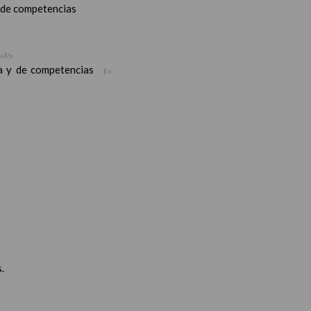
y de competencias
siÃ³n
ea y de competencias
En
.