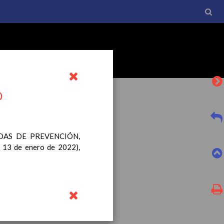
O
IDAS DE PREVENCIÓN,
3 de enero de 2022),
l currículo básico de la
tro a esta normativa, el