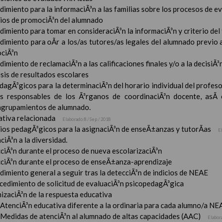
imiento para la informaciÃ³n a las familias sobre los procesos de e
rios de promociÃ³n del alumnado
imiento para tomar en consideraciÃ³n la informaciÃ³n y criterio del
dimiento para oÃ­r a los/as tutores/as legales del alumnado previo a
ciÃ³n
imiento de reclamaciÃ³n a las calificaciones finales y/o a la decisiÃ
sis de resultados escolares
dagÃ³gicos para la determinaciÃ³n del horario individual del profeso
s responsables de los Ã³rganos de coordinaciÃ³n docente, asÃ­
 agrupamientos de alumnado.
tiva relacionada
Elaborado 8 / Sep / 2018
rios pedagÃ³gicos para la asignaciÃ³n de enseÃ±anzas y tutorÃ­as
E
ciÃ³n a la diversidad.
ciÃ³n durante el proceso de nueva escolarizaciÃ³n
ciÃ³n durante el proceso de enseÃ±anza-aprendizaje
imiento general a seguir tras la detecciÃ³n de indicios de NEAE
ocedimiento de solicitud de evaluaciÃ³n psicopedagÃ³gica
izaciÃ³n de la respuesta educativa
AtenciÃ³n educativa diferente a la ordinaria para cada alumno/a NE
Medidas de atenciÃ³n al alumnado de altas capacidades (AAC)
Elabor