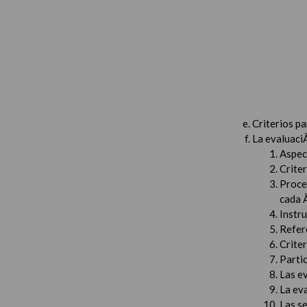
Criterios p
La evaluaci
Aspec
Criter
Proced
cada 
Instru
Refer
Criter
Partic
Las e
La ev
Las s