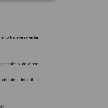
iento transversal en las
s generales y de Ã¡reas
ciclo de e. Infantil
15
til