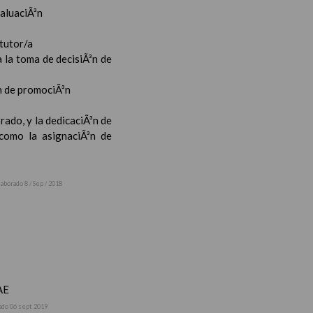
valuaciÃ³n
 tutor/a
 la toma de decisiÃ³n de
³n de promociÃ³n
rado, y la dedicaciÃ³n de
 como la asignaciÃ³n de
laborado 8 / Sep / 2018
AE
ado 06 sept 2019