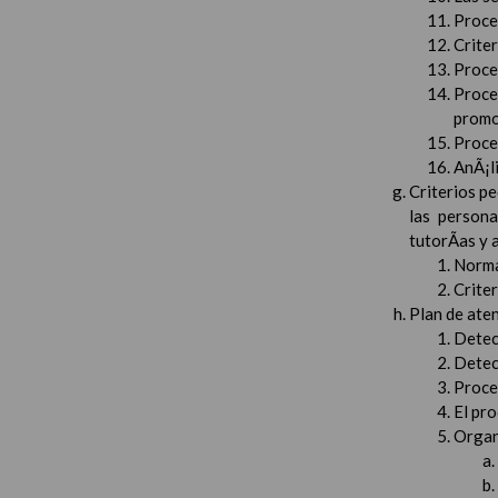
Proced
Crite
Proced
Proce
promo
Proced
AnÃ¡li
Criterios pe
las persona
tutorÃ­as y
Norma
Crite
Plan de aten
Detec
Detec
Proced
El pr
Organ