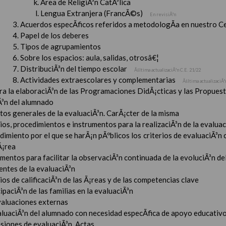
Ãrea de ReligiÃ³n CatÃ³lica
Lengua Extranjera (FrancÃ©s)
En revisiÃ³n
Acuerdos especÃ­ficos referidos a metodologÃ­a en nuestro C
Papel de los deberes
Tipos de agrupamientos
Sobre los espacios: aula, salidas, otrosâ€¦
DistribuciÃ³n del tiempo escolar
Ãšltima actualizaciÃ³n C.E. 21/22
Actividades extraescolares y complementarias
Ãšltima actualizaciÃ³
ara la elaboraciÃ³n de las Programaciones DidÃ¡cticas y las Propue
Ã³n del alumnado
tos generales de la evaluaciÃ³n. CarÃ¡cter de la misma
ios, procedimientos e instrumentos para la realizaciÃ³n de la evaluaci
imiento por el que se harÃ¡n pÃºblicos los criterios de evaluaciÃ³n
Ã¡rea
mentos para facilitar la observaciÃ³n continuada de la evoluciÃ³n de
entes de la evaluaciÃ³n
ios de calificaciÃ³n de las Ã¡reas y de las competencias clave
ipaciÃ³n de las familias en la evaluaciÃ³n
valuaciones externas
aluaciÃ³n del alumnado con necesidad especÃ­fica de apoyo educativ
esiones de evaluaciÃ³n. Actas