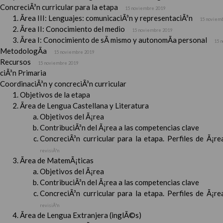
ConcreciÃ³n curricular para la etapa
15 noviembre 2019
Ãrea III: Lenguajes: comunicaciÃ³n y representaciÃ³n
15 noviem
Ãrea II: Conocimiento del medio
15 noviembre 2019
Ãrea I: Conocimiento de sÃ­ mismo y autonomÃ­a personal
15 
MetodologÃ­a
15 noviembre 2019
Recursos
15 noviembre 2019
ciÃ³n Primaria
CoordinaciÃ³n y concreciÃ³n curricular
Objetivos de la etapa
Ãrea de Lengua Castellana y Literatura
Objetivos del Ã¡rea
ContribuciÃ³n del Ã¡rea a las competencias clave
ConcreciÃ³n curricular para la etapa. Perfiles de Ã¡r
revisiÃ³n
Ãrea de MatemÃ¡ticas
Objetivos del Ã¡rea
ContribuciÃ³n del Ã¡rea a las competencias clave
ConcreciÃ³n curricular para la etapa. Perfiles de Ã¡r
revisiÃ³n
Ãrea de Lengua Extranjera (inglÃ©s)