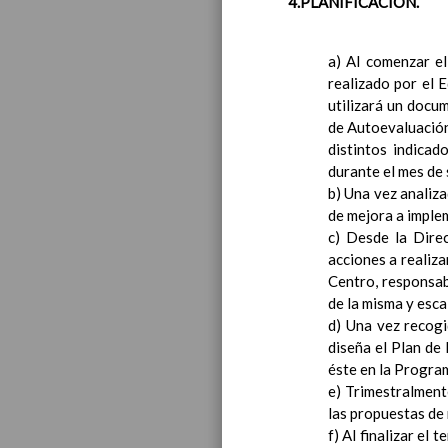
4.PLANIFICACIÓN.
a) Al comenzar el
realizado por el 
utilizará un docu
de Autoevaluación
Educa
distintos indicad
durante el mes de
b) Una vez analiz
de mejora a implem
c) Desde la Direc
acciones a realiza
Centro, responsab
de la misma y esca
d) Una vez recog
diseña el Plan de
éste en la Progra
e) Trimestralment
las propuestas de
f) Al finalizar el