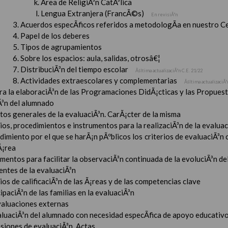
Ãrea de ReligiÃ³n CatÃ³lica
Lengua Extranjera (FrancÃ©s)
En revisiÃ³n
Acuerdos especÃ­ficos referidos a metodologÃ­a en nuestro C
Papel de los deberes
Tipos de agrupamientos
Sobre los espacios: aula, salidas, otrosâ€¦
DistribuciÃ³n del tiempo escolar
Ãšltima actualizaciÃ³n C.E. 21/22
Actividades extraescolares y complementarias
Ãšltima actualizaciÃ³
ara la elaboraciÃ³n de las Programaciones DidÃ¡cticas y las Propue
Ã³n del alumnado
tos generales de la evaluaciÃ³n. CarÃ¡cter de la misma
ios, procedimientos e instrumentos para la realizaciÃ³n de la evaluaci
imiento por el que se harÃ¡n pÃºblicos los criterios de evaluaciÃ³n
Ã¡rea
mentos para facilitar la observaciÃ³n continuada de la evoluciÃ³n de
entes de la evaluaciÃ³n
ios de calificaciÃ³n de las Ã¡reas y de las competencias clave
ipaciÃ³n de las familias en la evaluaciÃ³n
valuaciones externas
aluaciÃ³n del alumnado con necesidad especÃ­fica de apoyo educativ
esiones de evaluaciÃ³n. Actas