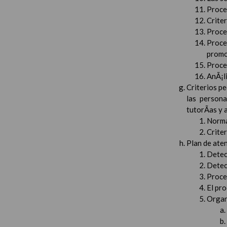
Proced
Crite
Proced
Proce
promo
Proced
AnÃ¡li
Criterios pe
las persona
tutorÃ­as y
Norma
Crite
Plan de aten
Detec
Detec
Proced
El pr
Organ