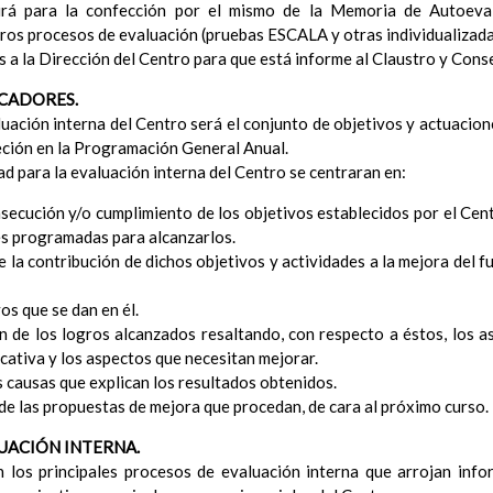
Objetivos del Ã¡rea
irá para la confección por el mismo de la Memoria de Autoeva
ContribuciÃ³n del Ã¡rea a las competencias clave
ros procesos de evaluación (pruebas ESCALA y otras individualizada
ConcreciÃ³n curricular para la etapa. Perfiles de Ã¡r
 a la Dirección del Centro para que está informe al Claustro y Conse
revisiÃ³n
ICADORES.
Ãrea de Ciencias de la Naturaleza
luación interna del Centro será el conjunto de objetivos y actuacion
Objetivos del Ã¡rea
eción en la Programación General Anual.
ContribuciÃ³n del Ã¡rea a las competencias clave
ad para la evaluación interna del Centro se centraran en:
ConcreciÃ³n curricular para la etapa. Perfiles de Ã¡r
revisiÃ³n
nsecución y/o cumplimiento de los objetivos establecidos por el Cent
Ãrea de Ciencias Sociales
des programadas para alcanzarlos.
Objetivos del Ã¡rea
e la contribución de dichos objetivos y actividades a la mejora del 
ContribuciÃ³n del Ã¡rea a las competencias clave
ConcreciÃ³n curricular para la etapa. Perfiles de Ã¡r
s que se dan en él.
revisiÃ³n
ión de los logros alcanzados resaltando, con respecto a éstos, los 
Ãrea de EducaciÃ³n FÃ­sica
cativa y los aspectos que necesitan mejorar.
Objetivos del Ã¡rea
las causas que explican los resultados obtenidos.
ContribuciÃ³n del Ã¡rea a las competencias clave
de las propuestas de mejora que procedan, de cara al próximo curso.
ConcreciÃ³n curricular para la etapa. Perfiles de Ã¡rea 
Ãrea de EducaciÃ³n ArtÃ­stica
LUACIÓN INTERNA.
Objetivos del Ã¡rea
n los principales procesos de evaluación interna que arrojan info
ContribuciÃ³n del Ã¡rea a las competencias clave