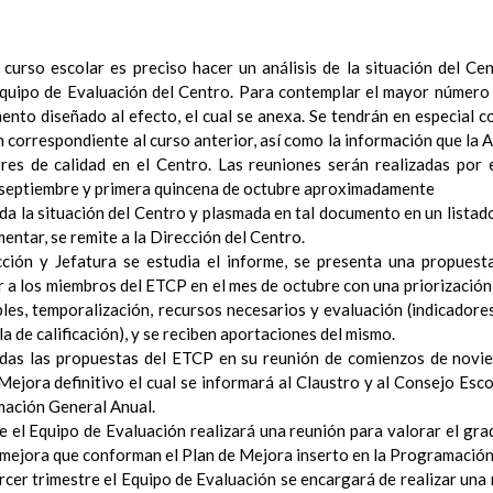
ConcreciÃ³n curricular para la etapa
15 noviembre 2019
Ãrea III: Lenguajes: comunicaciÃ³n y representaciÃ³n
15 noviem
Ãrea II: Conocimiento del medio
 curso escolar es preciso hacer un análisis de la situación del Cen
15 noviembre 2019
Ãrea I: Conocimiento de sÃ­ mismo y autonomÃ­a personal
Equipo de Evaluación del Centro. Para contemplar el mayor número
15 
MetodologÃ­a
mento diseñado al efecto, el cual se anexa. Se tendrán en especial 
15 noviembre 2019
Recursos
 correspondiente al curso anterior, así como la información que la
15 noviembre 2019
ciÃ³n Primaria
ores de calidad en el Centro. Las reuniones serán realizadas por
CoordinaciÃ³n y concreciÃ³n curricular
 septiembre y primera quincena de octubre aproximadamente
Objetivos de la etapa
ada la situación del Centro y plasmada en tal documento en un listad
Ãrea de Lengua Castellana y Literatura
entar, se remite a la Dirección del Centro.
Objetivos del Ã¡rea
ción y Jefatura se estudia el informe, se presenta una propuesta
ContribuciÃ³n del Ã¡rea a las competencias clave
r a los miembros del ETCP en el mes de octubre con una priorización
ConcreciÃ³n curricular para la etapa. Perfiles de Ã¡r
les, temporalización, recursos necesarios y evaluación (indicadore
la de calificación), y se reciben aportaciones del mismo.
revisiÃ³n
Ãrea de MatemÃ¡ticas
idas las propuestas del ETCP en su reunión de comienzos de novie
Objetivos del Ã¡rea
 Mejora definitivo el cual se informará al Claustro y al Consejo Esc
ContribuciÃ³n del Ã¡rea a las competencias clave
mación General Anual.
ConcreciÃ³n curricular para la etapa. Perfiles de Ã¡r
e el Equipo de Evaluación realizará una reunión para valorar el gr
 mejora que conforman el Plan de Mejora inserto en la Programación
revisiÃ³n
Ãrea de Lengua Extranjera (inglÃ©s)
 tercer trimestre el Equipo de Evaluación se encargará de realizar una 