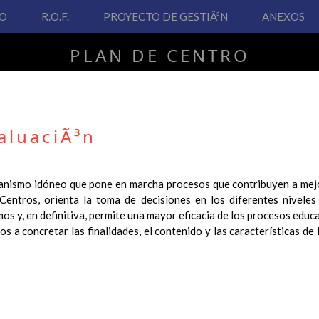
VO
R.O.F.
PROYECTO DE GESTIÃ³N
ANEXOS
PLAN DE CENTRO
CEIP San Fernando
aluaciÃ³n
PLAN DE CENTRO
anismo idóneo que pone en marcha procesos que contribuyen a mejo
Centros, orienta la toma de decisiones en los diferentes niveles
 Real Decreto 126/2014, de 28 de febrero, por el que se establece e
os y, en definitiva, permite una mayor eficacia de los procesos educa
ha hecho necesario la revisión y adecuación de nuestro Plan de Cen
s a concretar las finalidades, el contenido y las características de
ar desde este sitio web.
 interés.
Contenido