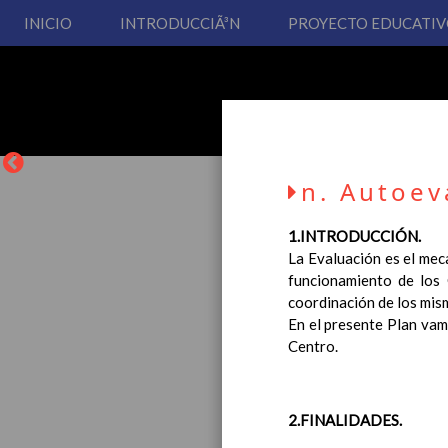
INICIO
INTRODUCCIÃ³N
PROYECTO EDUCATI
n. Autoev
1.INTRODUCCIÓN.
La Evaluación es el mec
funcionamiento de los 
La entrada en vigor del
coordinación de los mism
Educación Primaria, se 
En el presente Plan vamo
cual usted podrá consult
Centro.
Esperamos que sea de su
2.FINALIDADES.