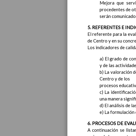
Mejora que serv
procedentes de ot
serán comunicados
5. REFERENTES E IND
El referente para la eva
de Centro y en su concr
Los indicadores de calid
a) El grado de co
y de las activida
b) La valoración d
Centro y de los
procesos educativo
c) La identificac
una manera signifi
d) El análisis de 
e) La formulación 
6. PROCESOS DE EVA
A continuación se lista