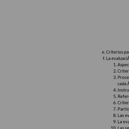
Criterios p
La evaluaci
Aspec
Criter
Proced
cada 
Instru
Refer
Criter
Partic
Las e
La ev
Las s