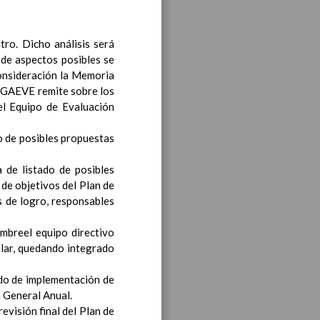
bre 2019
tro. Dicho análisis será
 de aspectos posibles se
noviembre 2019
consideración la Memoria
 AGAEVE remite sobre los
 el Equipo de Evaluación
o de posibles propuestas
 de listado de posibles
 de objetivos del Plan de
ea y de competencias
s de logro, responsables
En
mbreel equipo directivo
olar, quedando integrado
ea y de competencias
ado de implementación de
En
 General Anual.
revisión final del Plan de