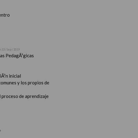
entro
n 13 / Sep / 2019
stas PedagÃ³gicas
Ã³n inicial
 comunes y los propios de
l proceso de aprendizaje
o