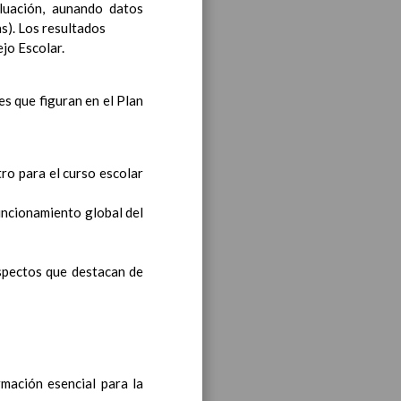
luación, aunando datos
s). Los resultados
ea y de competencias
jo Escolar.
En
es que figuran en el Plan
ea y de competencias
En
ro para el curso escolar
funcionamiento global del
ea y de competencias
En
aspectos que destacan de
y de competencias
rmación esencial para la