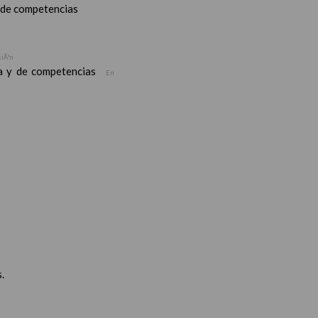
y de competencias
siÃ³n
ea y de competencias
En
.