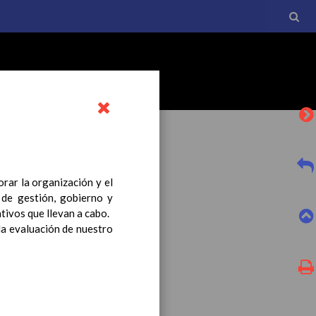
rar la organización y el
 de gestión, gobierno y
l currículo básico de la
tivos que llevan a cabo.
tro a esta normativa, el
 la evaluación de nuestro