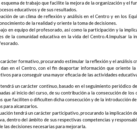
esquema de trabajo que facilite la mejora de la organización y el f
Ã³n
ocesos educativos y de sus resultados.
el Contexto
eación de un clima de reflexión y análisis en el Centro y en los E
ducativo
onocimiento de la realidad y oriente la toma de decisiones.
ativo
bajo en equipo del profesorado, así como la participación y la impli
ropios para la mejora del rendimiento escolar
es de la comunidad educativa en la vida del Centro.4.Impulsar la i
erales de actuaciÃ³n pedagÃ³gica
fesorado.
³n y concreciÃ³n de los contenidos curriculares, asÃ­ como el tratam
a educaciÃ³n en valores y otras enseÃ±anzas
iÃ³n Infantil (Segundo Ciclo)
carácter formativo, procurando estimular la reflexión y el análisis c
15 noviembre 2019
Objetivos generales
 dan en el Centro, con el fin deaportar información que oriente l
15 noviembre 2019
Ãreas Curriculares
tivos para conseguir una mayor eficacia de las actividades educativ
InterrelaciÃ³n de las inteligencias mÃºltiples con los objetivo
 tendrá un carácter continuo, basado en el seguimiento periódico de
curriculares.
das al inicio del curso, de su contribución a la consecución de los
Competencias bÃ¡sicas
15 noviembre 2019
as que faciliten o dificulten dicha consecución y de la introducción d
ProgramaciÃ³n y relaciÃ³n de los elementos curriculares del 2Âº 
s para alcanzarlos.
noviembre 2019
uación tendrá un carácter participativo, procurando la implicación d
EvaluaciÃ³n
15 noviembre 2019
va, dentro del ámbito de sus respectivas competencias y responsabili
InterrelaciÃ³n familiar-centro educativo
 de las decisiones necesarias para mejorarla.
AtenciÃ³n a la diversidad
15 noviembre 2019
Proyecto curricular de ReligiÃ³n CatÃ³lica en Segundo Ciclo de Infan