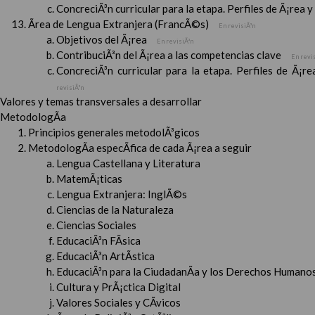
ConcreciÃ³n curricular para la etapa. Perfiles de Ã¡rea 
Ãrea de Lengua Extranjera (FrancÃ©s)
En revisiÃ³n
Objetivos del Ã¡rea
En revisiÃ³n
ContribuciÃ³n del Ã¡rea a las competencias clave
En revi
ConcreciÃ³n curricular para la etapa. Perfiles de Ã¡r
revisiÃ³n
Valores y temas transversales a desarrollar
MetodologÃ­a
Principios generales metodolÃ³gicos
MetodologÃ­a especÃ­fica de cada Ã¡rea a seguir
Lengua Castellana y Literatura
MatemÃ¡ticas
Lengua Extranjera: InglÃ©s
Ciencias de la Naturaleza
Ciencias Sociales
EducaciÃ³n FÃ­sica
EducaciÃ³n ArtÃ­stica
EducaciÃ³n para la CiudadanÃ­a y los Derechos Humanos
Cultura y PrÃ¡ctica Digital
Valores Sociales y CÃ­vicos