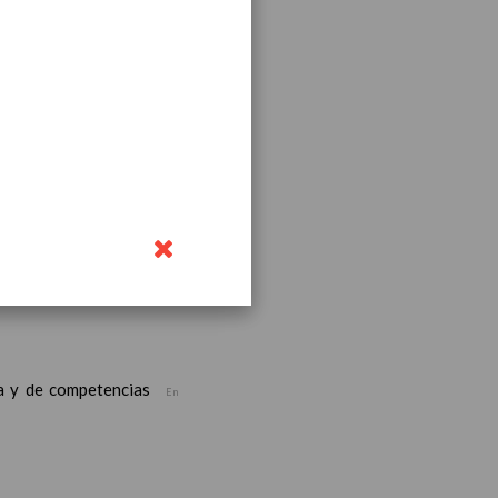
ea y de competencias
En
nos
ea y de competencias
En
/06/2016
ea y de competencias
En
ea y de competencias
En