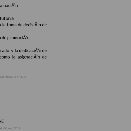
valuaciÃ³n
 tutor/a
 la toma de decisiÃ³n de
³n de promociÃ³n
rado, y la dedicaciÃ³n de
 como la asignaciÃ³n de
laborado 8 / Sep / 2018
AE
ado 06 sept 2019