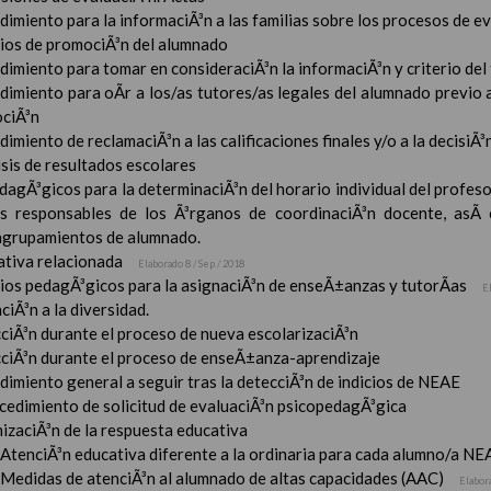
imiento para la informaciÃ³n a las familias sobre los procesos de e
rios de promociÃ³n del alumnado
imiento para tomar en consideraciÃ³n la informaciÃ³n y criterio del
dimiento para oÃ­r a los/as tutores/as legales del alumnado previo a
ciÃ³n
imiento de reclamaciÃ³n a las calificaciones finales y/o a la decisiÃ
sis de resultados escolares
dagÃ³gicos para la determinaciÃ³n del horario individual del profeso
s responsables de los Ã³rganos de coordinaciÃ³n docente, asÃ­
 agrupamientos de alumnado.
tiva relacionada
Elaborado 8 / Sep / 2018
rios pedagÃ³gicos para la asignaciÃ³n de enseÃ±anzas y tutorÃ­as
E
ciÃ³n a la diversidad.
ciÃ³n durante el proceso de nueva escolarizaciÃ³n
ciÃ³n durante el proceso de enseÃ±anza-aprendizaje
imiento general a seguir tras la detecciÃ³n de indicios de NEAE
ocedimiento de solicitud de evaluaciÃ³n psicopedagÃ³gica
izaciÃ³n de la respuesta educativa
AtenciÃ³n educativa diferente a la ordinaria para cada alumno/a NE
Medidas de atenciÃ³n al alumnado de altas capacidades (AAC)
Elabor