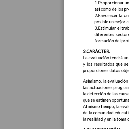
1.Proporcionar un 
Introducci
así como de los pr
AnÃ¡lisis d
2.Favorecer la cr
Proyecto E
posible un mejor c
Marco Norm
3.Estimular el tra
Objetivos p
diferentes sector
LÃ­neas gen
formación del pro
CoordinaciÃ
Ã¡reas de l
3.CARÁCTER.
Educac
La evaluación tendrá un 
y los resultados que se
proporciones datos obje
Asimismo, la evaluación
las actuaciones programa
la detección de las caus
que se estimen oportuna
Al mismo tiempo, la eval
de la comunidad educati
la realidad y en la toma