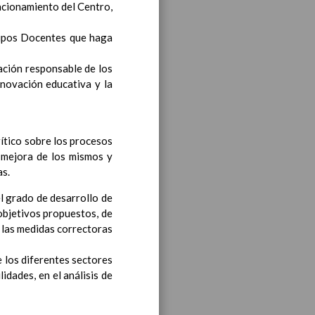
uncionamiento del Centro,
quipos Docentes que haga
cación responsable de los
nnovación educativa y la
iento transversal en las
rítico sobre los procesos
a mejora de los mismos y
as.
s generales y de Ã¡reas
l grado de desarrollo de
 objetivos propuestos, de
e las medidas correctoras
ciclo de e. Infantil
15
e los diferentes sectores
dades, en el análisis de
til