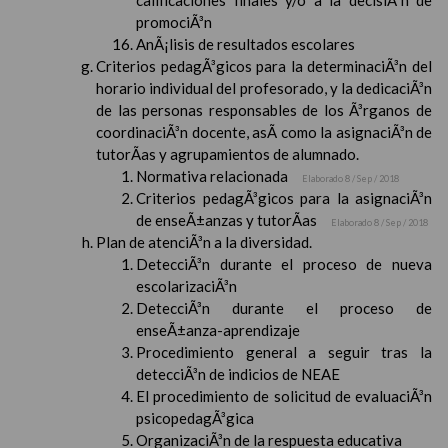
calificaciones finales y/o a la decisiÃ³n de
promociÃ³n
AnÃ¡lisis de resultados escolares
Criterios pedagÃ³gicos para la determinaciÃ³n del
horario individual del profesorado, y la dedicaciÃ³n
de las personas responsables de los Ã³rganos de
coordinaciÃ³n docente, asÃ­ como la asignaciÃ³n de
tutorÃ­as y agrupamientos de alumnado.
Normativa relacionada
Elaborado 8 / Sep / 2018
Criterios pedagÃ³gicos para la asignaciÃ³n
de enseÃ±anzas y tutorÃ­as
Elaborado 8 / Sep / 2018
Plan de atenciÃ³n a la diversidad.
DetecciÃ³n durante el proceso de nueva
escolarizaciÃ³n
DetecciÃ³n durante el proceso de
enseÃ±anza-aprendizaje
Procedimiento general a seguir tras la
detecciÃ³n de indicios de NEAE
El procedimiento de solicitud de evaluaciÃ³n
psicopedagÃ³gica
OrganizaciÃ³n de la respuesta educativa