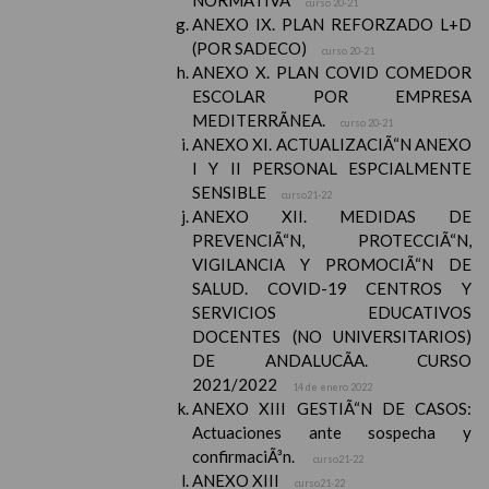
NORMATIVA
curso 20-21
ANEXO IX. PLAN REFORZADO L+D
(POR SADECO)
curso 20-21
ANEXO X. PLAN COVID COMEDOR
ESCOLAR POR EMPRESA
MEDITERRÃNEA.
curso 20-21
ANEXO XI. ACTUALIZACIÃ“N ANEXO
I Y II PERSONAL ESPCIALMENTE
SENSIBLE
curso21-22
ANEXO XII. MEDIDAS DE
PREVENCIÃ“N, PROTECCIÃ“N,
VIGILANCIA Y PROMOCIÃ“N DE
SALUD. COVID-19 CENTROS Y
SERVICIOS EDUCATIVOS
DOCENTES (NO UNIVERSITARIOS)
DE ANDALUCÃA. CURSO
2021/2022
14 de enero 2022
ANEXO XIII GESTIÃ“N DE CASOS:
Actuaciones ante sospecha y
confirmaciÃ³n.
curso21-22
ANEXO XIII
curso21-22