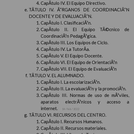
CapÃ­tulo IV. El Equipo Directivo.
TÃTULO IV. Ã“RGANOS DE COORDINACIÃ“N
DOCENTE Y DE EVALUACIÃ“N.
CapÃ­tulo I. ClasificaciÃ³n.
CapÃ­tulo II. El Equipo TÃ©cnico de
CoordinaciÃ³n PedagÃ³gica.
CapÃ­tulo III. Los Equipos de Ciclo.
CapÃ­tulo IV. La TutorÃ­a.
CapÃ­tulo V. El Equipo Docente.
CapÃ­tulo VI. El Equipo de OrientaciÃ³n
CapÃ­tulo VII. El Equipo de EvaluaciÃ³n
TÃTULO V. EL ALUMNADO.
CapÃ­tulo I. La escolarizaciÃ³n.
CapÃ­tulo II. La evaluaciÃ³n y la promociÃ³n.
CapÃ­tulo III. Normas de uso de mÃ³viles,
aparatos electrÃ³nicos y acceso a
internet.
14 / feb / 2022
TÃTULO VI. RECURSOS DEL CENTRO.
CapÃ­tulo I. Recursos Humanos.
CapÃ­tulo II. Recursos materiales.