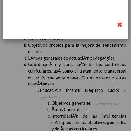
Contenido
IntroducciÃ³n
AnÃ¡lisis del Contexto
Proyecto Educativo
Marco Normativo
Objetivos propios para la mejora del rendimiento
escolar
LÃ­neas generales de actuaciÃ³n pedagÃ³gica
CoordinaciÃ³n y concreciÃ³n de los contenidos
curriculares, asÃ­ como el tratamiento transversal
en las Ã¡reas de la educaciÃ³n en valores y otras
enseÃ±anzas
EducaciÃ³n Infantil (Segundo Ciclo)
15
noviembre 2019
Objetivos generales
15 noviembre 2019
Ãreas Curriculares
InterrelaciÃ³n de las inteligencias
mÃºltiples con los objetivos generales
y de Ã¡reas curriculares.