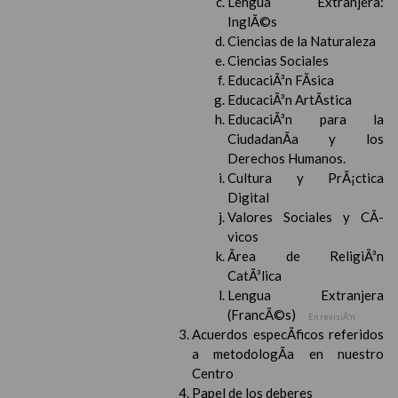
Lengua Extranjera:
InglÃ©s
Ciencias de la Naturaleza
Ciencias Sociales
EducaciÃ³n FÃ­sica
EducaciÃ³n ArtÃ­stica
EducaciÃ³n para la
CiudadanÃ­a y los
Derechos Humanos.
Cultura y PrÃ¡ctica
Digital
Valores Sociales y CÃ­
vicos
Ãrea de ReligiÃ³n
CatÃ³lica
Lengua Extranjera
(FrancÃ©s)
En revisiÃ³n
Acuerdos especÃ­ficos referidos
a metodologÃ­a en nuestro
Centro
Papel de los deberes