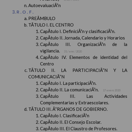
AutoevaluaciÃ³n
R.O.F.
PREÃMBULO
TÃTULO I. EL CENTRO
CapÃ­tulo I. DefiniciÃ³n y clasificaciÃ³n.
CapÃ­tulo II. Jornada, Calendario y Horarios
CapÃ­tulo III. OrganizaciÃ³n de la
vigilancia.
31 / ene / 2020
CapÃ­tulo IV. Elementos de identidad del
Centro
TÃTULO II. LA PARTICIPACIÃ“N Y LA
COMUNICACIÃ“N
CapÃ­tulo I. La participaciÃ³n.
CapÃ­tulo II. La comunicaciÃ³n.
17 enero 2020
CapÃ­tulo III. Las Actividades
Complementarias y Extraescolares.
TÃTULO III. Ã“RGANOS DE GOBIERNO.
CapÃ­tulo I. ClasificaciÃ³n
CapÃ­tulo II. El Consejo Escolar.
CapÃ­tulo III. El Claustro de Profesores.