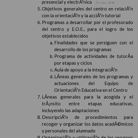
presencial y electrÃ³nica
05 / nov / 2018
Objetivos generales del centro en relaciÃ³n
con la orientaciÃ³n y la acciÃ³n tutorial
Programas a desarrollar por el profesorado
del centro y E.O.E., para el logro de los
objetivos establecidos
Finalidades que se persiguen con el
desarrollo de los programas
Programa de actividades de tutorÃ­a
por etapas y ciclos
Aula de apoyo a la integraciÃ³n
LÃ­neas generales de los programas y
actuaciones del Equipo de
OrientaciÃ³n Educativa en el Centro
LÃ­neas generales para la acogida y el
trÃ¡nsito entre etapas educativas,
incluyendo las adaptaciones
DescripciÃ³n de procedimientos para
recoger y organizar los datos acadÃ©micos
y personales del alumnado
OrganizaciÃ³n y utilizaciÃ³n de los recursos