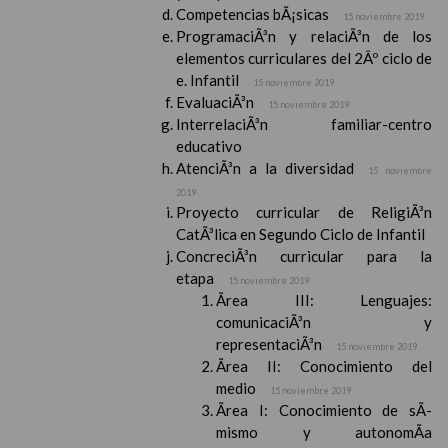
Competencias bÃ¡sicas
15 noviembre 2019
ProgramaciÃ³n y relaciÃ³n de los
elementos curriculares del 2Âº ciclo de
e. Infantil
15 noviembre 2019
EvaluaciÃ³n
15 noviembre 2019
InterrelaciÃ³n familiar-centro
educativo
AtenciÃ³n a la diversidad
15 noviembre
2019
Proyecto curricular de ReligiÃ³n
CatÃ³lica en Segundo Ciclo de Infantil
ConcreciÃ³n curricular para la
etapa
15 noviembre 2019
Ãrea III: Lenguajes:
comunicaciÃ³n y
representaciÃ³n
15 noviembre 2019
Ãrea II: Conocimiento del
medio
15 noviembre 2019
Ãrea I: Conocimiento de sÃ­
mismo y autonomÃ­a