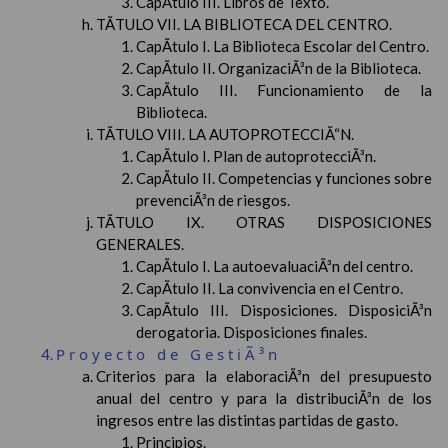
CapÃ­tulo III. Libros de Texto.
TÃTULO VII. LA BIBLIOTECA DEL CENTRO.
CapÃ­tulo I. La Biblioteca Escolar del Centro.
CapÃ­tulo II. OrganizaciÃ³n de la Biblioteca.
CapÃ­tulo III. Funcionamiento de la
Biblioteca.
TÃTULO VIII. LA AUTOPROTECCIÃ“N.
CapÃ­tulo I. Plan de autoprotecciÃ³n.
CapÃ­tulo II. Competencias y funciones sobre
prevenciÃ³n de riesgos.
TÃTULO IX. OTRAS DISPOSICIONES
GENERALES.
CapÃ­tulo I. La autoevaluaciÃ³n del centro.
CapÃ­tulo II. La convivencia en el Centro.
CapÃ­tulo III. Disposiciones. DisposiciÃ³n
derogatoria. Disposiciones finales.
Proyecto de GestiÃ³n
Criterios para la elaboraciÃ³n del presupuesto
anual del centro y para la distribuciÃ³n de los
ingresos entre las distintas partidas de gasto.
Principios.