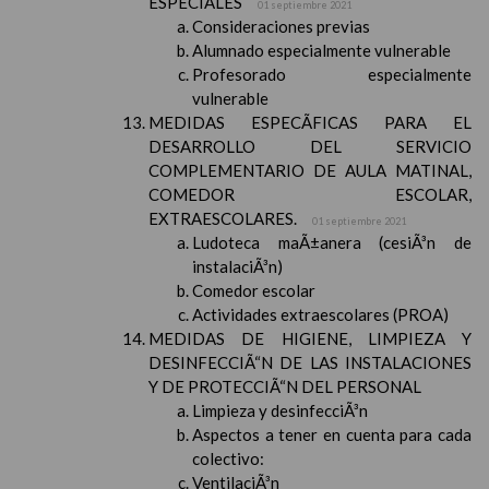
ESPECIALES
01 septiembre 2021
Consideraciones previas
Alumnado especialmente vulnerable
Profesorado especialmente
vulnerable
MEDIDAS ESPECÃFICAS PARA EL
DESARROLLO DEL SERVICIO
COMPLEMENTARIO DE AULA MATINAL,
COMEDOR ESCOLAR,
EXTRAESCOLARES.
01 septiembre 2021
Ludoteca maÃ±anera (cesiÃ³n de
instalaciÃ³n)
Comedor escolar
Actividades extraescolares (PROA)
MEDIDAS DE HIGIENE, LIMPIEZA Y
DESINFECCIÃ“N DE LAS INSTALACIONES
Y DE PROTECCIÃ“N DEL PERSONAL
Limpieza y desinfecciÃ³n
Aspectos a tener en cuenta para cada
colectivo:
VentilaciÃ³n