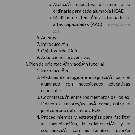
AtenciÃ³n educativa diferente a la
ordinaria para cada alumno/a NEAE
Medidas de atenciÃ³n al alumnado de
altas capacidades (AAC)
Elaborado 06 sept
2019
Anexos
IntroducciÃ³n
Objetivos de PAD
Actuaciones preventivas
Plan de orientaciÃ³n y acciÃ³n tutorial
IntroducciÃ³n
Medidas de acogida e integraciÃ³n para el
alumnado con necesidades educativas
especiales
CoordinaciÃ³n entre los miembros de los eq.
Docentes, tutores/as, asÃ­ como, entre el
profesorado del centro y EOE
Procedimientos y estrategias para facilitar
la comunicaciÃ³n, la colaboraciÃ³n y la
coordinaciÃ³n con las familias. TutorÃ­a