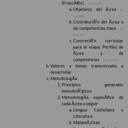
(FrancÃ©s)
En revisiÃ³n
Objetivos del Ã¡rea
En
revisiÃ³n
ContribuciÃ³n del Ã¡rea a
las competencias clave
En
revisiÃ³n
ConcreciÃ³n curricular
para la etapa. Perfiles de
Ã¡rea y de
competencias
En revisiÃ³n
Valores y temas transversales a
desarrollar
MetodologÃ­a
Principios generales
metodolÃ³gicos
MetodologÃ­a especÃ­fica de
cada Ã¡rea a seguir
Lengua Castellana y
Literatura
MatemÃ¡ticas