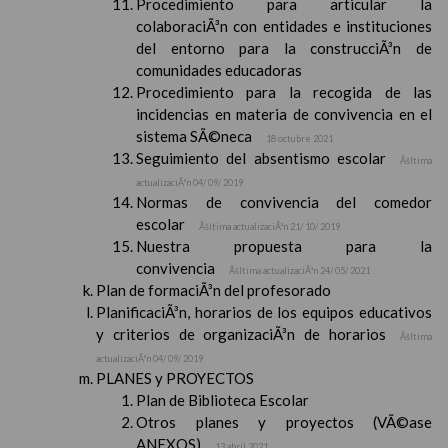
Procedimiento para articular la
colaboraciÃ³n con entidades e instituciones
del entorno para la construcciÃ³n de
comunidades educadoras
Procedimiento para la recogida de las
incidencias en materia de convivencia en el
sistema SÃ©neca
18 octubre 2021
Seguimiento del absentismo escolar
Ãšltima
actualizaciÃ³n 04/ 09/ 2019
Normas de convivencia del comedor
escolar
Ãšltima actualizaciÃ³n 21/ 10/ 2019
Nuestra propuesta para la
convivencia
Ãšltima actualizaciÃ³n 24/ 05/ 2021
Plan de formaciÃ³n del profesorado
PlanificaciÃ³n, horarios de los equipos educativos
y criterios de organizaciÃ³n de horarios
Ãšltima
actualizaciÃ³n 04/ 09/ 2019
PLANES y PROYECTOS
Plan de Biblioteca Escolar
Otros planes y proyectos (VÃ©ase
ANEXOS)
13 abril 2021