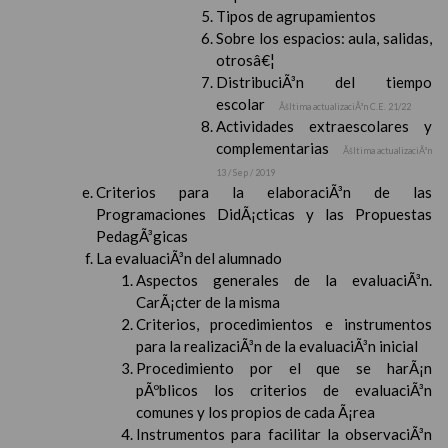
Tipos de agrupamientos
Sobre los espacios: aula, salidas,
otrosâ€¦
DistribuciÃ³n del tiempo
escolar
Ãšltima actualizaciÃ³n C.E. 21/22
Actividades extraescolares y
complementarias
Ãšltima actualizaciÃ³n
13 / Sep / 2019
Criterios para la elaboraciÃ³n de las
Programaciones DidÃ¡cticas y las Propuestas
PedagÃ³gicas
La evaluaciÃ³n del alumnado
Aspectos generales de la evaluaciÃ³n.
CarÃ¡cter de la misma
Criterios, procedimientos e instrumentos
para la realizaciÃ³n de la evaluaciÃ³n inicial
Procedimiento por el que se harÃ¡n
pÃºblicos los criterios de evaluaciÃ³n
comunes y los propios de cada Ã¡rea
Instrumentos para facilitar la observaciÃ³n