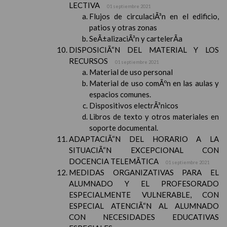
LECTIVA
01 septiembre 2021
Flujos de circulaciÃ³n en el edificio,
patios y otras zonas
SeÃ±alizaciÃ³n y cartelerÃ­a
DISPOSICIÃ“N DEL MATERIAL Y LOS
RECURSOS
01 septiembre 2021
Material de uso personal
Material de uso comÃºn en las aulas y
espacios comunes.
Dispositivos electrÃ³nicos
Libros de texto y otros materiales en
soporte documental.
ADAPTACIÃ“N DEL HORARIO A LA
SITUACIÃ“N EXCEPCIONAL CON
DOCENCIA TELEMÃTICA
01 septiembre 2021
MEDIDAS ORGANIZATIVAS PARA EL
ALUMNADO Y EL PROFESORADO
ESPECIALMENTE VULNERABLE, CON
ESPECIAL ATENCIÃ“N AL ALUMNADO
CON NECESIDADES EDUCATIVAS