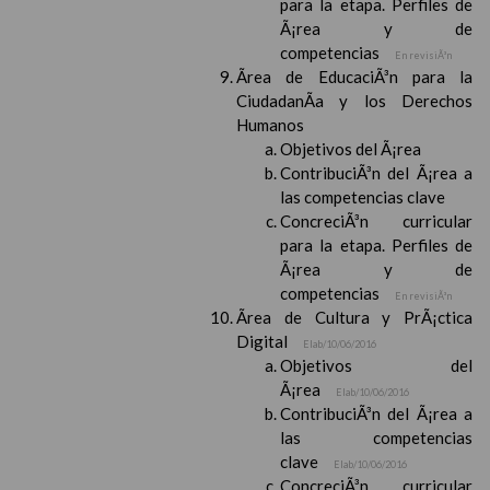
para la etapa. Perfiles de
Ã¡rea y de
competencias
En revisiÃ³n
Ãrea de EducaciÃ³n para la
CiudadanÃ­a y los Derechos
Humanos
Objetivos del Ã¡rea
ContribuciÃ³n del Ã¡rea a
las competencias clave
ConcreciÃ³n curricular
para la etapa. Perfiles de
Ã¡rea y de
competencias
En revisiÃ³n
Ãrea de Cultura y PrÃ¡ctica
Digital
Elab/10/06/2016
Objetivos del
Ã¡rea
Elab/10/06/2016
ContribuciÃ³n del Ã¡rea a
las competencias
clave
Elab/10/06/2016
ConcreciÃ³n curricular