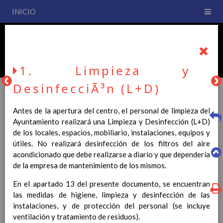
INICIO
PLAN DE CENTRO
CEIP San Fernando
1. Limpieza y
DesinfecciÃ³n (L+D)
Antes de la apertura del centro, el personal de limpieza del
PLAN DE CENTRO
Ayuntamiento realizará una Limpieza y Desinfección (L+D)
de los locales, espacios, mobiliario, instalaciones, equipos y
útiles. No realizará desinfección de los filtros del aire
La entrada en vigor del Real Decreto 126/2014, de 28 de
acondicionado que debe realizarse a diario y que dependería
febrero, por el que se establece el currículo básico de la
de la empresa de mantenimiento de los mismos.
Educación Primaria, se ha hecho necesario la revisión y
adecuación de nuestro Plan de Centro a esta normativa, el cual
En el apartado 13 del presente documento, se encuentran
usted podrá consultar desde este sitio web.
las medidas de higiene, limpieza y desinfección de las
instalaciones, y de protección del personal (se incluye
Esperamos que sea de su interés.
ventilación y tratamiento de residuos).