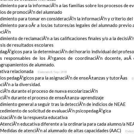
imiento para la informaciÃ³n a las familias sobre los procesos de e
rios de promociÃ³n del alumnado
imiento para tomar en consideraciÃ³n la informaciÃ³n y criterio del
dimiento para oÃ­r a los/as tutores/as legales del alumnado previo a
ciÃ³n
imiento de reclamaciÃ³n a las calificaciones finales y/o a la decisiÃ
sis de resultados escolares
dagÃ³gicos para la determinaciÃ³n del horario individual del profeso
s responsables de los Ã³rganos de coordinaciÃ³n docente, asÃ­
 agrupamientos de alumnado.
tiva relacionada
Elaborado 8 / Sep / 2018
rios pedagÃ³gicos para la asignaciÃ³n de enseÃ±anzas y tutorÃ­as
E
ciÃ³n a la diversidad.
ciÃ³n durante el proceso de nueva escolarizaciÃ³n
ciÃ³n durante el proceso de enseÃ±anza-aprendizaje
imiento general a seguir tras la detecciÃ³n de indicios de NEAE
ocedimiento de solicitud de evaluaciÃ³n psicopedagÃ³gica
izaciÃ³n de la respuesta educativa
AtenciÃ³n educativa diferente a la ordinaria para cada alumno/a NE
Medidas de atenciÃ³n al alumnado de altas capacidades (AAC)
Elabor