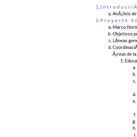
Introducci
AnÃ¡lisis d
Proyecto E
Marco Norm
Objetivos p
LÃ­neas gen
CoordinaciÃ
Ã¡reas de l
Educac