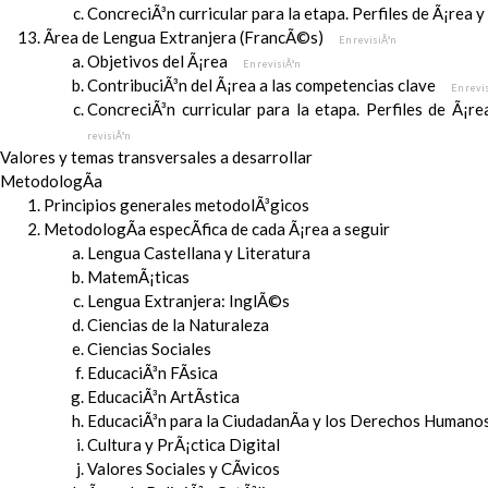
ConcreciÃ³n curricular para la etapa. Perfiles de Ã¡rea 
Ãrea de Lengua Extranjera (FrancÃ©s)
En revisiÃ³n
Objetivos del Ã¡rea
En revisiÃ³n
ContribuciÃ³n del Ã¡rea a las competencias clave
En revi
ConcreciÃ³n curricular para la etapa. Perfiles de Ã¡r
revisiÃ³n
Valores y temas transversales a desarrollar
MetodologÃ­a
Principios generales metodolÃ³gicos
MetodologÃ­a especÃ­fica de cada Ã¡rea a seguir
Lengua Castellana y Literatura
MatemÃ¡ticas
Lengua Extranjera: InglÃ©s
Ciencias de la Naturaleza
Ciencias Sociales
EducaciÃ³n FÃ­sica
EducaciÃ³n ArtÃ­stica
EducaciÃ³n para la CiudadanÃ­a y los Derechos Humanos
Cultura y PrÃ¡ctica Digital
Valores Sociales y CÃ­vicos