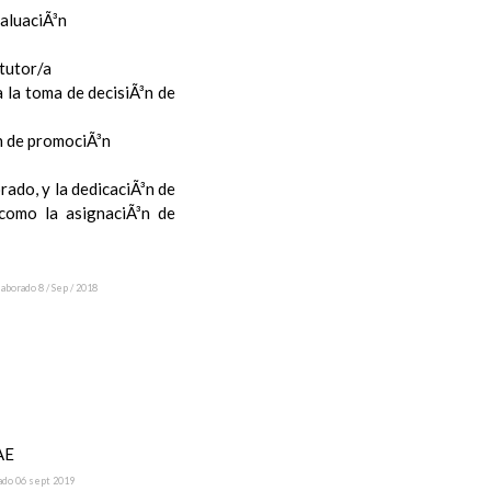
valuaciÃ³n
 tutor/a
 la toma de decisiÃ³n de
³n de promociÃ³n
rado, y la dedicaciÃ³n de
 como la asignaciÃ³n de
laborado 8 / Sep / 2018
AE
ado 06 sept 2019