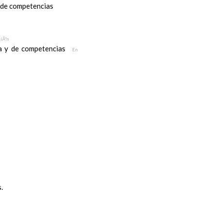
y de competencias
siÃ³n
ea y de competencias
En
.