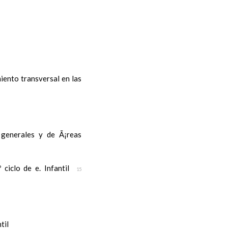
iento transversal en las
s generales y de Ã¡reas
ciclo de e. Infantil
15
til