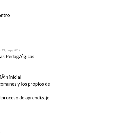
entro
n 13 / Sep / 2019
stas PedagÃ³gicas
Ã³n inicial
 comunes y los propios de
l proceso de aprendizaje
o