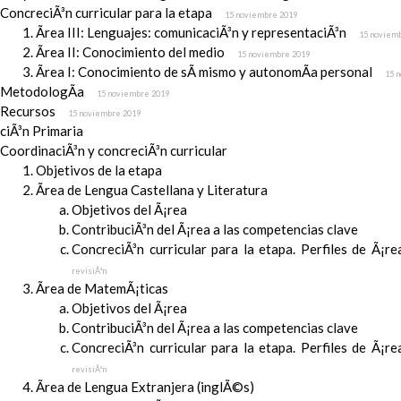
ConcreciÃ³n curricular para la etapa
15 noviembre 2019
Ãrea III: Lenguajes: comunicaciÃ³n y representaciÃ³n
15 noviem
Ãrea II: Conocimiento del medio
15 noviembre 2019
Ãrea I: Conocimiento de sÃ­ mismo y autonomÃ­a personal
15 
MetodologÃ­a
15 noviembre 2019
Recursos
15 noviembre 2019
ciÃ³n Primaria
CoordinaciÃ³n y concreciÃ³n curricular
Objetivos de la etapa
Ãrea de Lengua Castellana y Literatura
Objetivos del Ã¡rea
ContribuciÃ³n del Ã¡rea a las competencias clave
ConcreciÃ³n curricular para la etapa. Perfiles de Ã¡r
revisiÃ³n
Ãrea de MatemÃ¡ticas
Objetivos del Ã¡rea
ContribuciÃ³n del Ã¡rea a las competencias clave
ConcreciÃ³n curricular para la etapa. Perfiles de Ã¡r
revisiÃ³n
Ãrea de Lengua Extranjera (inglÃ©s)