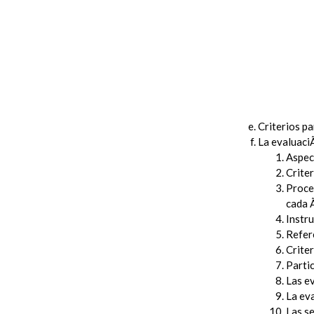
Criterios p
La evaluaci
Aspec
Criter
Proced
cada 
Instru
Refer
Criter
Partic
Las e
La ev
Las s