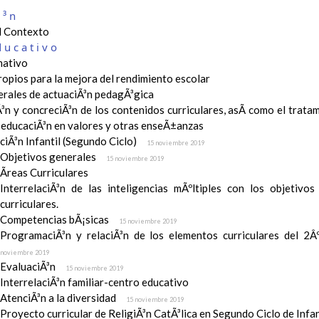
Ã³n
el Contexto
ducativo
ativo
ropios para la mejora del rendimiento escolar
erales de actuaciÃ³n pedagÃ³gica
³n y concreciÃ³n de los contenidos curriculares, asÃ­ como el tratam
a educaciÃ³n en valores y otras enseÃ±anzas
iÃ³n Infantil (Segundo Ciclo)
15 noviembre 2019
Objetivos generales
15 noviembre 2019
Ãreas Curriculares
InterrelaciÃ³n de las inteligencias mÃºltiples con los objetivo
curriculares.
Competencias bÃ¡sicas
15 noviembre 2019
ProgramaciÃ³n y relaciÃ³n de los elementos curriculares del 2Âº 
noviembre 2019
EvaluaciÃ³n
15 noviembre 2019
InterrelaciÃ³n familiar-centro educativo
AtenciÃ³n a la diversidad
15 noviembre 2019
Proyecto curricular de ReligiÃ³n CatÃ³lica en Segundo Ciclo de Infan