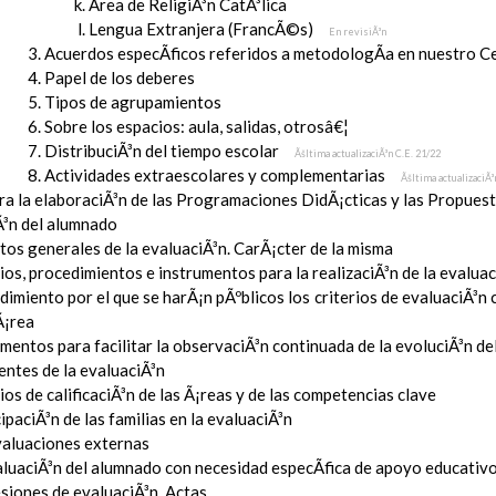
Ãrea de ReligiÃ³n CatÃ³lica
Lengua Extranjera (FrancÃ©s)
En revisiÃ³n
Acuerdos especÃ­ficos referidos a metodologÃ­a en nuestro C
Papel de los deberes
Tipos de agrupamientos
Sobre los espacios: aula, salidas, otrosâ€¦
DistribuciÃ³n del tiempo escolar
Ãšltima actualizaciÃ³n C.E. 21/22
Actividades extraescolares y complementarias
Ãšltima actualizaciÃ³
ara la elaboraciÃ³n de las Programaciones DidÃ¡cticas y las Propue
Ã³n del alumnado
tos generales de la evaluaciÃ³n. CarÃ¡cter de la misma
ios, procedimientos e instrumentos para la realizaciÃ³n de la evaluaci
imiento por el que se harÃ¡n pÃºblicos los criterios de evaluaciÃ³n
Ã¡rea
mentos para facilitar la observaciÃ³n continuada de la evoluciÃ³n de
entes de la evaluaciÃ³n
ios de calificaciÃ³n de las Ã¡reas y de las competencias clave
ipaciÃ³n de las familias en la evaluaciÃ³n
valuaciones externas
aluaciÃ³n del alumnado con necesidad especÃ­fica de apoyo educativ
esiones de evaluaciÃ³n. Actas