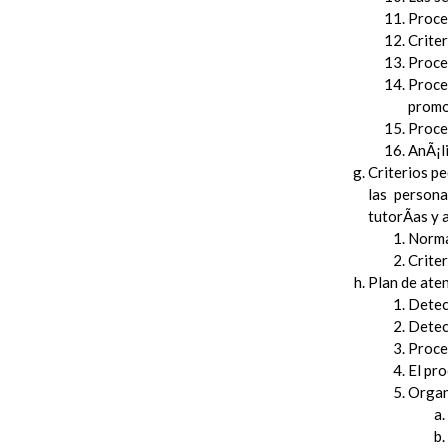
Proced
Crite
Proced
Proce
promo
Proced
AnÃ¡li
Criterios pe
las persona
tutorÃ­as y
Norma
Crite
Plan de aten
Detec
Detec
Proced
El pr
Organ