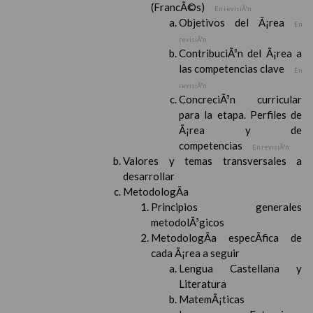
(FrancÃ©s)
En revisiÃ³n
Objetivos del Ã¡rea
En
revisiÃ³n
ContribuciÃ³n del Ã¡rea a
las competencias clave
En
revisiÃ³n
ConcreciÃ³n curricular
para la etapa. Perfiles de
Ã¡rea y de
competencias
En revisiÃ³n
Valores y temas transversales a
desarrollar
MetodologÃ­a
Principios generales
metodolÃ³gicos
MetodologÃ­a especÃ­fica de
cada Ã¡rea a seguir
Lengua Castellana y
Literatura
MatemÃ¡ticas