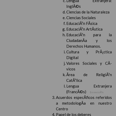
Lengua Extranjera:
InglÃ©s
Ciencias de la Naturaleza
Ciencias Sociales
EducaciÃ³n FÃ­sica
EducaciÃ³n ArtÃ­stica
EducaciÃ³n para la
CiudadanÃ­a y los
Derechos Humanos.
Cultura y PrÃ¡ctica
Digital
Valores Sociales y CÃ­
vicos
Ãrea de ReligiÃ³n
CatÃ³lica
Lengua Extranjera
(FrancÃ©s)
En revisiÃ³n
Acuerdos especÃ­ficos referidos
a metodologÃ­a en nuestro
Centro
Papel de los deberes