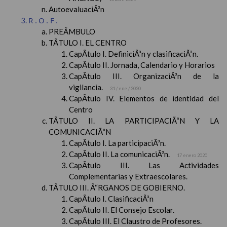
AutoevaluaciÃ³n
R.O.F.
PREÃMBULO
TÃTULO I. EL CENTRO
CapÃ­tulo I. DefiniciÃ³n y clasificaciÃ³n.
CapÃ­tulo II. Jornada, Calendario y Horarios
CapÃ­tulo III. OrganizaciÃ³n de la
vigilancia.
31 / ene / 2020
CapÃ­tulo IV. Elementos de identidad del
Centro
TÃTULO II. LA PARTICIPACIÃ“N Y LA
COMUNICACIÃ“N
CapÃ­tulo I. La participaciÃ³n.
CapÃ­tulo II. La comunicaciÃ³n.
17 enero 2020
CapÃ­tulo III. Las Actividades
Complementarias y Extraescolares.
TÃTULO III. Ã“RGANOS DE GOBIERNO.
CapÃ­tulo I. ClasificaciÃ³n
CapÃ­tulo II. El Consejo Escolar.
CapÃ­tulo III. El Claustro de Profesores.