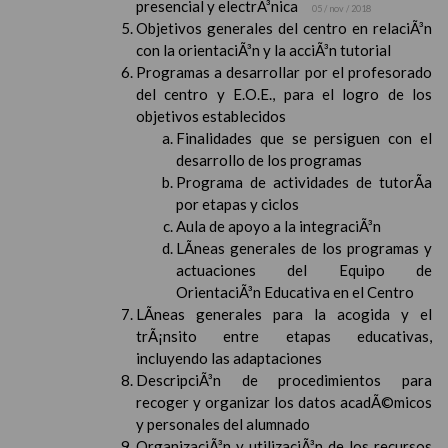
presencial y electrÃ³nica
05 / nov / 2018
Objetivos generales del centro en relaciÃ³n
con la orientaciÃ³n y la acciÃ³n tutorial
Programas a desarrollar por el profesorado
del centro y E.O.E., para el logro de los
objetivos establecidos
Finalidades que se persiguen con el
desarrollo de los programas
Programa de actividades de tutorÃ­a
por etapas y ciclos
Aula de apoyo a la integraciÃ³n
LÃ­neas generales de los programas y
actuaciones del Equipo de
OrientaciÃ³n Educativa en el Centro
LÃ­neas generales para la acogida y el
trÃ¡nsito entre etapas educativas,
incluyendo las adaptaciones
DescripciÃ³n de procedimientos para
recoger y organizar los datos acadÃ©micos
y personales del alumnado
OrganizaciÃ³n y utilizaciÃ³n de los recursos