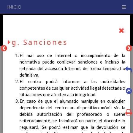
INICIO
PLAN DE CENTRO
CEIP San Fernando
g. Sanciones
El mal uso de Internet o incumplimiento de la
normativa puede conllevar sanciones e incluso la
retirada del acceso a Internet de forma temporal o
PLAN DE CENTRO
definitiva.
El centro podrá informar a las autoridades
competentes de cualquier actividad ilegal detectada o
La entrada en vigor del Real Decreto 126/2014, de 28 de
situaciones que afecten a la integridad.
febrero, por el que se establece el currículo básico de la
En caso de que el alumnado manipule en cualquier
Educación Primaria, se ha hecho necesario la revisión y
dependencia del centro un dispositivo móvil sin la
adecuación de nuestro Plan de Centro a esta normativa, el cual
debida autorización del profesorado o suene
usted podrá consultar desde este sitio web.
reiteradamente, se tramitará un parte, el docente lo
Esperamos que sea de su interés.
requisará. Se podrá estimar que la devolución se