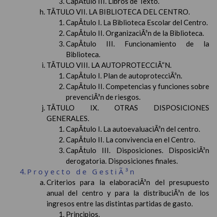
CapÃ­tulo III. Libros de Texto.
TÃTULO VII. LA BIBLIOTECA DEL CENTRO.
CapÃ­tulo I. La Biblioteca Escolar del Centro.
CapÃ­tulo II. OrganizaciÃ³n de la Biblioteca.
CapÃ­tulo III. Funcionamiento de la
Biblioteca.
TÃTULO VIII. LA AUTOPROTECCIÃ“N.
CapÃ­tulo I. Plan de autoprotecciÃ³n.
CapÃ­tulo II. Competencias y funciones sobre
prevenciÃ³n de riesgos.
TÃTULO IX. OTRAS DISPOSICIONES
GENERALES.
CapÃ­tulo I. La autoevaluaciÃ³n del centro.
CapÃ­tulo II. La convivencia en el Centro.
CapÃ­tulo III. Disposiciones. DisposiciÃ³n
derogatoria. Disposiciones finales.
Proyecto de GestiÃ³n
Criterios para la elaboraciÃ³n del presupuesto
anual del centro y para la distribuciÃ³n de los
ingresos entre las distintas partidas de gasto.
Principios.