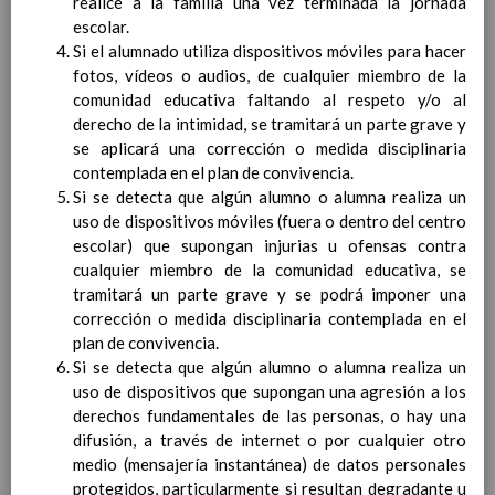
realice a la familia una vez terminada la jornada
Contenido
escolar.
Si el alumnado utiliza dispositivos móviles para hacer
IntroducciÃ³n
fotos, vídeos o audios, de cualquier miembro de la
AnÃ¡lisis del Contexto
comunidad educativa faltando al respeto y/o al
Proyecto Educativo
derecho de la intimidad, se tramitará un parte grave y
Marco Normativo
se aplicará una corrección o medida disciplinaria
Objetivos propios para la mejora del rendimiento
contemplada en el plan de convivencia.
escolar
Si se detecta que algún alumno o alumna realiza un
LÃ­neas generales de actuaciÃ³n pedagÃ³gica
uso de dispositivos móviles (fuera o dentro del centro
CoordinaciÃ³n y concreciÃ³n de los contenidos
escolar) que supongan injurias u ofensas contra
curriculares, asÃ­ como el tratamiento transversal
cualquier miembro de la comunidad educativa, se
en las Ã¡reas de la educaciÃ³n en valores y otras
tramitará un parte grave y se podrá imponer una
enseÃ±anzas
corrección o medida disciplinaria contemplada en el
EducaciÃ³n Infantil (Segundo Ciclo)
plan de convivencia.
15
Si se detecta que algún alumno o alumna realiza un
noviembre 2019
Objetivos generales
uso de dispositivos que supongan una agresión a los
15 noviembre 2019
Ãreas Curriculares
derechos fundamentales de las personas, o hay una
InterrelaciÃ³n de las inteligencias
difusión, a través de internet o por cualquier otro
mÃºltiples con los objetivos generales
medio (mensajería instantánea) de datos personales
y de Ã¡reas curriculares.
protegidos, particularmente si resultan degradante u