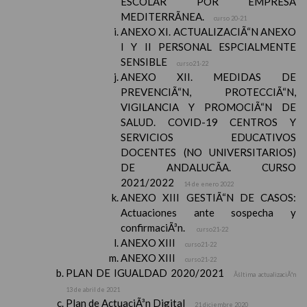
ESCOLAR POR EMPRESA
MEDITERRÃNEA.
curso 20-21
ANEXO XI. ACTUALIZACIÃ“N ANEXO
I Y II PERSONAL ESPCIALMENTE
SENSIBLE
curso21-22
ANEXO XII. MEDIDAS DE
PREVENCIÃ“N, PROTECCIÃ“N,
VIGILANCIA Y PROMOCIÃ“N DE
SALUD. COVID-19 CENTROS Y
SERVICIOS EDUCATIVOS
DOCENTES (NO UNIVERSITARIOS)
DE ANDALUCÃA. CURSO
2021/2022
14 de enero 2022
ANEXO XIII GESTIÃ“N DE CASOS:
Actuaciones ante sospecha y
confirmaciÃ³n.
curso21-22
ANEXO XIII
curso21-22
ANEXO XIII
curso21-22
PLAN DE IGUALDAD 2020/2021
Ãšltima actualizaciÃ³n
13 de abril de 2021
Plan de ActuaciÃ³n Digital
21 diciembre 2020