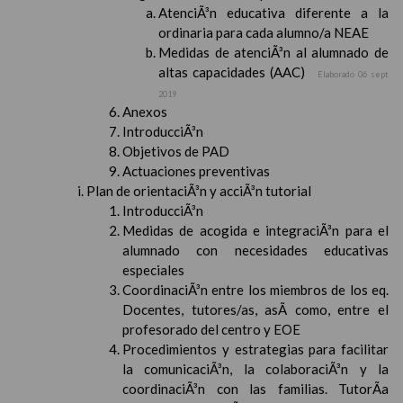
AtenciÃ³n educativa diferente a la
ordinaria para cada alumno/a NEAE
Medidas de atenciÃ³n al alumnado de
altas capacidades (AAC)
Elaborado 06 sept
2019
Anexos
IntroducciÃ³n
Objetivos de PAD
Actuaciones preventivas
Plan de orientaciÃ³n y acciÃ³n tutorial
IntroducciÃ³n
Medidas de acogida e integraciÃ³n para el
alumnado con necesidades educativas
especiales
CoordinaciÃ³n entre los miembros de los eq.
Docentes, tutores/as, asÃ­ como, entre el
profesorado del centro y EOE
Procedimientos y estrategias para facilitar
la comunicaciÃ³n, la colaboraciÃ³n y la
coordinaciÃ³n con las familias. TutorÃ­a