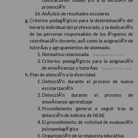
calificaciones finales y/o a la decisiÃ³n de
promociÃ³n
AnÃ¡lisis de resultados escolares
Criterios pedagÃ³gicos para la determinaciÃ³n del
horario individual del profesorado, y la dedicaciÃ³n
de las personas responsables de los Ã³rganos de
coordinaciÃ³n docente, asÃ­ como la asignaciÃ³n de
tutorÃ­as y agrupamientos de alumnado.
Normativa relacionada
Elaborado 8 / Sep / 2018
Criterios pedagÃ³gicos para la asignaciÃ³n
de enseÃ±anzas y tutorÃ­as
Elaborado 8 / Sep / 2018
Plan de atenciÃ³n a la diversidad.
DetecciÃ³n durante el proceso de nueva
escolarizaciÃ³n
DetecciÃ³n durante el proceso de
enseÃ±anza-aprendizaje
Procedimiento general a seguir tras la
detecciÃ³n de indicios de NEAE
El procedimiento de solicitud de evaluaciÃ³n
psicopedagÃ³gica
OrganizaciÃ³n de la respuesta educativa