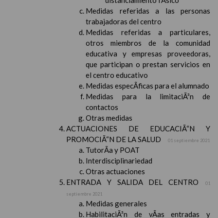
distanciamiento fÃ­sico
Medidas referidas a las personas
trabajadoras del centro
Medidas referidas a particulares,
otros miembros de la comunidad
educativa y empresas proveedoras,
que participan o prestan servicios en
el centro educativo
Medidas especÃ­ficas para el alumnado
Medidas para la limitaciÃ³n de
contactos
Otras medidas
ACTUACIONES DE EDUCACIÃ“N Y
PROMOCIÃ“N DE LA SALUD
01 septiembre 2021
TutorÃ­a y POAT
Interdisciplinariedad
Otras actuaciones
ENTRADA Y SALIDA DEL CENTRO
01
septiembre 2021
Medidas generales
HabilitaciÃ³n de vÃ­as entradas y