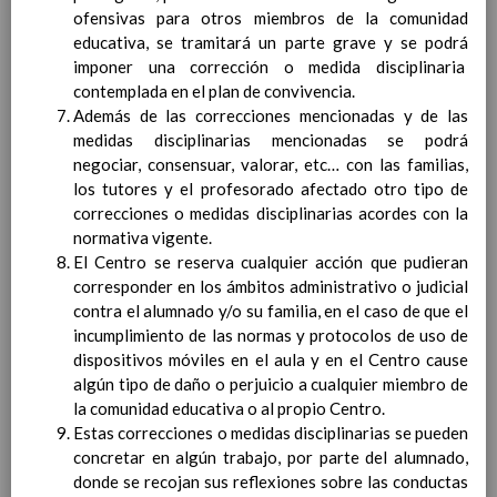
Competencias bÃ¡sicas
ofensivas para otros miembros de la comunidad
15 noviembre 2019
ProgramaciÃ³n y relaciÃ³n de los
educativa, se tramitará un parte grave y se podrá
elementos curriculares del 2Âº ciclo de
imponer una corrección o medida disciplinaria
e. Infantil
contemplada en el plan de convivencia.
15 noviembre 2019
EvaluaciÃ³n
Además de las correcciones mencionadas y de las
15 noviembre 2019
InterrelaciÃ³n familiar-centro
medidas disciplinarias mencionadas se podrá
educativo
negociar, consensuar, valorar, etc… con las familias,
AtenciÃ³n a la diversidad
los tutores y el profesorado afectado otro tipo de
15 noviembre
correcciones o medidas disciplinarias acordes con la
2019
Proyecto curricular de ReligiÃ³n
normativa vigente.
CatÃ³lica en Segundo Ciclo de Infantil
El Centro se reserva cualquier acción que pudieran
ConcreciÃ³n curricular para la
corresponder en los ámbitos administrativo o judicial
etapa
contra el alumnado y/o su familia, en el caso de que el
15 noviembre 2019
Ãrea III: Lenguajes:
incumplimiento de las normas y protocolos de uso de
comunicaciÃ³n y
dispositivos móviles en el aula y en el Centro cause
representaciÃ³n
algún tipo de daño o perjuicio a cualquier miembro de
15 noviembre 2019
Ãrea II: Conocimiento del
la comunidad educativa o al propio Centro.
medio
Estas correcciones o medidas disciplinarias se pueden
15 noviembre 2019
Ãrea I: Conocimiento de sÃ­
concretar en algún trabajo, por parte del alumnado,
mismo y autonomÃ­a
donde se recojan sus reflexiones sobre las conductas