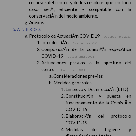
recursos del centro y de los residuos que, en todo
caso, serÃ¡ eficiente y compatible con la
conservaciÃ³n del medio ambiente.
Anexos.
ANEXOS
Protocolo de ActuaciÃ³n COVID19
01 septiembre 2021
IntroducciÃ³n
1 septiembre 2021
ComposiciÃ³n de la comisiÃ³n especÃ­fica
COVID-19
01 septiembre 2021
Actuaciones previas a la apertura del
centro
01 septiembre 2021
Consideraciones previas
Medidas generales
Limpieza y DesinfecciÃ³n (L+D)
ConstituciÃ³n y puesta en
funcionamiento de la ComisiÃ³n
COVID-19
ElaboraciÃ³n del protocolo
COVID-19
Medidas de higiene y