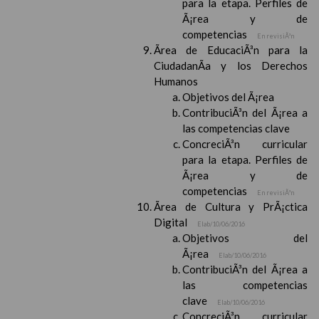
para la etapa. Perfiles de
Ã¡rea y de
competencias
En revisiÃ³n
Ãrea de EducaciÃ³n para la
CiudadanÃ­a y los Derechos
Humanos
Objetivos del Ã¡rea
ContribuciÃ³n del Ã¡rea a
las competencias clave
ConcreciÃ³n curricular
para la etapa. Perfiles de
Ã¡rea y de
competencias
En revisiÃ³n
Ãrea de Cultura y PrÃ¡ctica
Digital
Elab/10/06/2016
Objetivos del
Ã¡rea
Elab/10/06/2016
ContribuciÃ³n del Ã¡rea a
las competencias
clave
Elab/10/06/2016
ConcreciÃ³n curricular