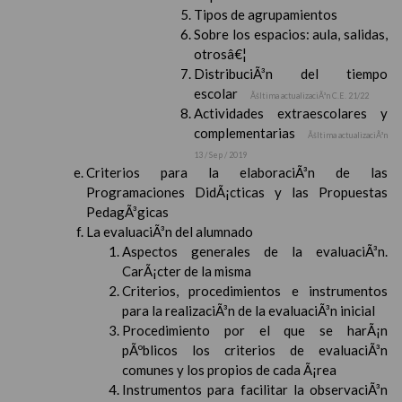
Tipos de agrupamientos
Sobre los espacios: aula, salidas,
otrosâ€¦
DistribuciÃ³n del tiempo
escolar
Ãšltima actualizaciÃ³n C.E. 21/22
Actividades extraescolares y
complementarias
Ãšltima actualizaciÃ³n
13 / Sep / 2019
Criterios para la elaboraciÃ³n de las
Programaciones DidÃ¡cticas y las Propuestas
PedagÃ³gicas
La evaluaciÃ³n del alumnado
Aspectos generales de la evaluaciÃ³n.
CarÃ¡cter de la misma
Criterios, procedimientos e instrumentos
para la realizaciÃ³n de la evaluaciÃ³n inicial
Procedimiento por el que se harÃ¡n
pÃºblicos los criterios de evaluaciÃ³n
comunes y los propios de cada Ã¡rea
Instrumentos para facilitar la observaciÃ³n