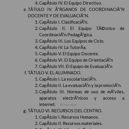
CapÃ­tulo IV. El Equipo Directivo.
TÃTULO IV. Ã“RGANOS DE COORDINACIÃ“N
DOCENTE Y DE EVALUACIÃ“N.
CapÃ­tulo I. ClasificaciÃ³n.
CapÃ­tulo II. El Equipo TÃ©cnico de
CoordinaciÃ³n PedagÃ³gica.
CapÃ­tulo III. Los Equipos de Ciclo.
CapÃ­tulo IV. La TutorÃ­a.
CapÃ­tulo V. El Equipo Docente.
CapÃ­tulo VI. El Equipo de OrientaciÃ³n
CapÃ­tulo VII. El Equipo de EvaluaciÃ³n
TÃTULO V. EL ALUMNADO.
CapÃ­tulo I. La escolarizaciÃ³n.
CapÃ­tulo II. La evaluaciÃ³n y la promociÃ³n.
CapÃ­tulo III. Normas de uso de mÃ³viles,
aparatos electrÃ³nicos y acceso a
internet.
14 / feb / 2022
TÃTULO VI. RECURSOS DEL CENTRO.
CapÃ­tulo I. Recursos Humanos.
CapÃ­tulo II. Recursos materiales.