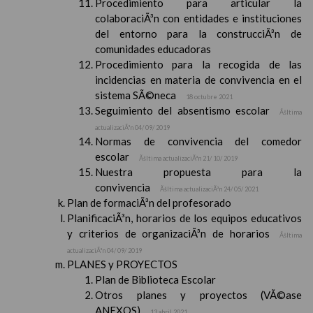
Procedimiento para articular la
colaboraciÃ³n con entidades e instituciones
del entorno para la construcciÃ³n de
comunidades educadoras
Procedimiento para la recogida de las
incidencias en materia de convivencia en el
sistema SÃ©neca
18 octubre 2021
Seguimiento del absentismo escolar
Ãšltima
actualizaciÃ³n 04/ 09/ 2019
Normas de convivencia del comedor
escolar
Ãšltima actualizaciÃ³n 21/ 10/ 2019
Nuestra propuesta para la
convivencia
Ãšltima actualizaciÃ³n 24/ 05/ 2021
Plan de formaciÃ³n del profesorado
PlanificaciÃ³n, horarios de los equipos educativos
y criterios de organizaciÃ³n de horarios
Ãšltima
actualizaciÃ³n 04/ 09/ 2019
PLANES y PROYECTOS
Plan de Biblioteca Escolar
Otros planes y proyectos (VÃ©ase
ANEXOS)
13 abril 2021