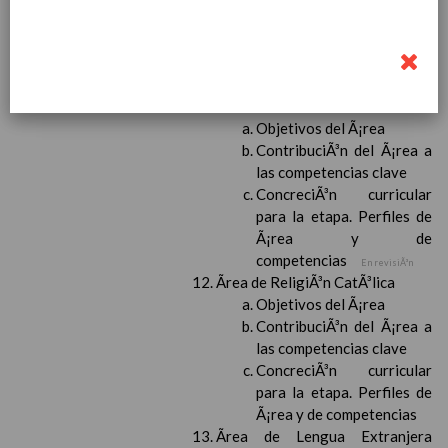
para la etapa. Perfiles de
Ã¡rea y de
competencias
En revisiÃ³n
Ãrea de Valores Sociales y CÃ­
vicos
Objetivos del Ã¡rea
ContribuciÃ³n del Ã¡rea a
las competencias clave
ConcreciÃ³n curricular
para la etapa. Perfiles de
Ã¡rea y de
competencias
En revisiÃ³n
Ãrea de ReligiÃ³n CatÃ³lica
Objetivos del Ã¡rea
ContribuciÃ³n del Ã¡rea a
las competencias clave
ConcreciÃ³n curricular
para la etapa. Perfiles de
Ã¡rea y de competencias
Ãrea de Lengua Extranjera