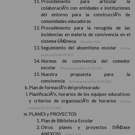
Procedimiento para articular la
colaboraciÃ³n con entidades e instituciones
del entorno para la construcciÃ³n de
comunidades educadoras
Procedimiento para la recogida de las
incidencias en materia de convivencia en el
sistema SÃ©neca
18 octubre 2021
Seguimiento del absentismo escolar
Ãšltima
actualizaciÃ³n 04/ 09/ 2019
Normas de convivencia del comedor
escolar
Ãšltima actualizaciÃ³n 21/ 10/ 2019
Nuestra propuesta para la
convivencia
Ãšltima actualizaciÃ³n 24/ 05/ 2021
Plan de formaciÃ³n del profesorado
PlanificaciÃ³n, horarios de los equipos educativos
y criterios de organizaciÃ³n de horarios
Ãšltima
actualizaciÃ³n 04/ 09/ 2019
PLANES y PROYECTOS
Plan de Biblioteca Escolar
Otros planes y proyectos (VÃ©ase
ANEXOS)
13 abril 2021