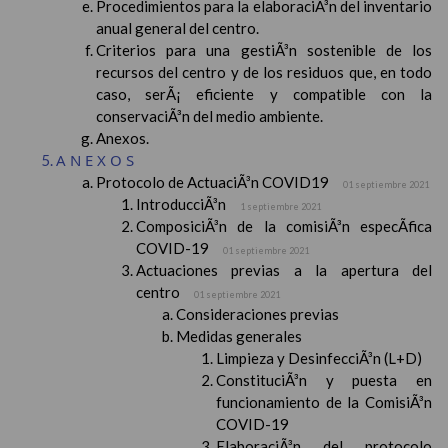
Procedimientos para la elaboraciÃ³n del inventario
anual general del centro.
Criterios para una gestiÃ³n sostenible de los
recursos del centro y de los residuos que, en todo
caso, serÃ¡ eficiente y compatible con la
conservaciÃ³n del medio ambiente.
Anexos.
ANEXOS
Protocolo de ActuaciÃ³n COVID19
01 septiembre 2021
IntroducciÃ³n
1 septiembre 2021
ComposiciÃ³n de la comisiÃ³n especÃ­fica
COVID-19
01 septiembre 2021
Actuaciones previas a la apertura del
centro
01 septiembre 2021
Consideraciones previas
Medidas generales
Limpieza y DesinfecciÃ³n (L+D)
ConstituciÃ³n y puesta en
funcionamiento de la ComisiÃ³n
COVID-19
ElaboraciÃ³n del protocolo