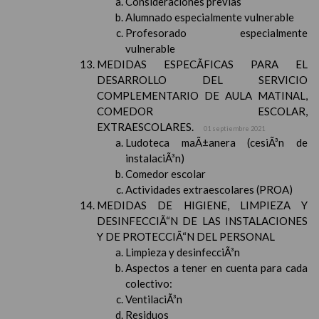
Consideraciones previas
Alumnado especialmente vulnerable
Profesorado especialmente
vulnerable
MEDIDAS ESPECÃFICAS PARA EL
DESARROLLO DEL SERVICIO
COMPLEMENTARIO DE AULA MATINAL,
COMEDOR ESCOLAR,
EXTRAESCOLARES.
01 septiembre 2021
Ludoteca maÃ±anera (cesiÃ³n de
instalaciÃ³n)
Comedor escolar
Actividades extraescolares (PROA)
MEDIDAS DE HIGIENE, LIMPIEZA Y
DESINFECCIÃ“N DE LAS INSTALACIONES
Y DE PROTECCIÃ“N DEL PERSONAL
Limpieza y desinfecciÃ³n
Aspectos a tener en cuenta para cada
colectivo:
VentilaciÃ³n
Residuos