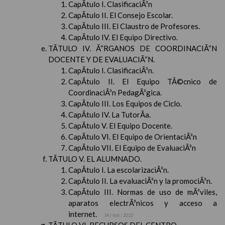
CapÃ­tulo I. ClasificaciÃ³n
CapÃ­tulo II. El Consejo Escolar.
CapÃ­tulo III. El Claustro de Profesores.
CapÃ­tulo IV. El Equipo Directivo.
TÃTULO IV. Ã“RGANOS DE COORDINACIÃ“N
DOCENTE Y DE EVALUACIÃ“N.
CapÃ­tulo I. ClasificaciÃ³n.
CapÃ­tulo II. El Equipo TÃ©cnico de
CoordinaciÃ³n PedagÃ³gica.
CapÃ­tulo III. Los Equipos de Ciclo.
CapÃ­tulo IV. La TutorÃ­a.
CapÃ­tulo V. El Equipo Docente.
CapÃ­tulo VI. El Equipo de OrientaciÃ³n
CapÃ­tulo VII. El Equipo de EvaluaciÃ³n
TÃTULO V. EL ALUMNADO.
CapÃ­tulo I. La escolarizaciÃ³n.
CapÃ­tulo II. La evaluaciÃ³n y la promociÃ³n.
CapÃ­tulo III. Normas de uso de mÃ³viles,
aparatos electrÃ³nicos y acceso a
internet.
14 / feb / 2022