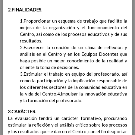
Contenido
2.FINALIDADES.
IntroducciÃ³n
1.Proporcionar un esquema de trabajo que facilite la
AnÃ¡lisis del Contexto
mejora de la organización y el funcionamiento del
Proyecto Educativo
Centro, así como de los procesos educativos y de sus
Marco Normativo
resultados.
Objetivos propios para la mejora del rendimiento
2.Favorecer la creación de un clima de reflexión y
escolar
análisis en el Centro y en los Equipos Docentes que
LÃ­neas generales de actuaciÃ³n pedagÃ³gica
haga posible un mejor conocimiento de la realidad y
CoordinaciÃ³n y concreciÃ³n de los contenidos
oriente la toma de decisiones.
curriculares, asÃ­ como el tratamiento transversal
3.Estimular el trabajo en equipo del profesorado, así
en las Ã¡reas de la educaciÃ³n en valores y otras
como la participación y la implicación responsable de
enseÃ±anzas
los diferentes sectores de la comunidad educativa en
EducaciÃ³n Infantil (Segundo Ciclo)
la vida del Centro.4.Impulsar la innovación educativa
15
y la formación del profesorado.
noviembre 2019
Objetivos generales
15 noviembre 2019
3.CARÁCTER.
Ãreas Curriculares
La evaluación tendrá un carácter formativo, procurando
InterrelaciÃ³n de las inteligencias
estimular la reflexión y el análisis crítico sobre los procesos
mÃºltiples con los objetivos generales
y los resultados que se dan en el Centro, con el fin deaportar
y de Ã¡reas curriculares.