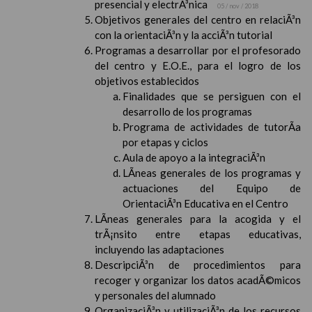
presencial y electrÃ³nica
05 / nov / 2018
Objetivos generales del centro en relaciÃ³n
con la orientaciÃ³n y la acciÃ³n tutorial
Programas a desarrollar por el profesorado
del centro y E.O.E., para el logro de los
objetivos establecidos
Finalidades que se persiguen con el
desarrollo de los programas
Programa de actividades de tutorÃ­a
por etapas y ciclos
Aula de apoyo a la integraciÃ³n
LÃ­neas generales de los programas y
actuaciones del Equipo de
OrientaciÃ³n Educativa en el Centro
LÃ­neas generales para la acogida y el
trÃ¡nsito entre etapas educativas,
incluyendo las adaptaciones
DescripciÃ³n de procedimientos para
recoger y organizar los datos acadÃ©micos
y personales del alumnado
OrganizaciÃ³n y utilizaciÃ³n de los recursos