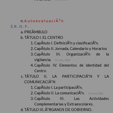
AutoevaluaciÃ³n
R.O.F.
PREÃMBULO
TÃTULO I. EL CENTRO
CapÃ­tulo I. DefiniciÃ³n y clasificaciÃ³n.
CapÃ­tulo II. Jornada, Calendario y Horarios
CapÃ­tulo III. OrganizaciÃ³n de la
vigilancia.
31 / ene / 2020
CapÃ­tulo IV. Elementos de identidad del
Centro
TÃTULO II. LA PARTICIPACIÃ“N Y LA
COMUNICACIÃ“N
CapÃ­tulo I. La participaciÃ³n.
CapÃ­tulo II. La comunicaciÃ³n.
17 enero 2020
CapÃ­tulo III. Las Actividades
Complementarias y Extraescolares.
TÃTULO III. Ã“RGANOS DE GOBIERNO.