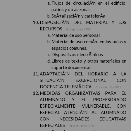
Flujos de circulaciÃ³n en el edificio,
patios y otras zonas
SeÃ±alizaciÃ³n y cartelerÃ­a
DISPOSICIÃ“N DEL MATERIAL Y LOS
RECURSOS
01 septiembre 2021
Material de uso personal
Material de uso comÃºn en las aulas y
espacios comunes.
Dispositivos electrÃ³nicos
Libros de texto y otros materiales en
soporte documental.
ADAPTACIÃ“N DEL HORARIO A LA
SITUACIÃ“N EXCEPCIONAL CON
DOCENCIA TELEMÃTICA
01 septiembre 2021
MEDIDAS ORGANIZATIVAS PARA EL
ALUMNADO Y EL PROFESORADO
ESPECIALMENTE VULNERABLE, CON
ESPECIAL ATENCIÃ“N AL ALUMNADO
CON NECESIDADES EDUCATIVAS
ESPECIALES
01 septiembre 2021