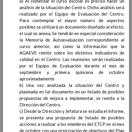
a) Al comenzar el curso escolar es preciso hacer un
personal
15 noviembre 2019
análisis de la situación del Centro. Dicho análisis será
MetodologÃ­a
15 noviembre 2019
realizado por el Equipo de Evaluación del Centro.
Recursos
15 noviembre 2019
Para contemplar el mayor número de aspectos
EducaciÃ³n Primaria
posibles se utilizará un documento diseñado al efecto,
CoordinaciÃ³n y concreciÃ³n curricular
el cual se anexa. Se tendrán en especial consideración
Objetivos de la etapa
la Memoria de Autoevaluación correspondiente al
Ãrea de Lengua Castellana y
curso anterior, así como la información que la
Literatura
AGAEVE remite sobre los distintos indicadores de
Objetivos del Ã¡rea
calidad en el Centro. Las reuniones serán realizadas
ContribuciÃ³n del Ã¡rea a
por el Equipo de Evaluación durante el mes de
las competencias clave
septiembre y primera quincena de octubre
ConcreciÃ³n curricular
aproximadamente
para la etapa. Perfiles de
b) Una vez analizada la situación del Centro y
Ã¡rea y de
plasmada en tal documento en un listado de posibles
competencias
En revisiÃ³n
propuestas de mejora a implementar, se remite a la
Ãrea de MatemÃ¡ticas
Dirección del Centro.
Objetivos del Ã¡rea
c) Desde la Dirección y Jefatura se estudia el informe,
ContribuciÃ³n del Ã¡rea a
se presenta una propuesta de listado de posibles
las competencias clave
acciones a realizar a los miembros del ETCP en el mes
ConcreciÃ³n curricular
de octubre con una priorización de objetivos del Plan
para la etapa. Perfiles de