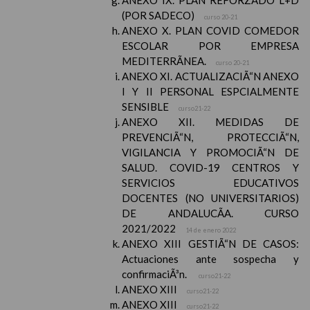
ANEXO IX. PLAN REFORZADO L+D
(POR SADECO)
curso 20-21
ANEXO X. PLAN COVID COMEDOR
ESCOLAR POR EMPRESA
MEDITERRÃNEA.
curso 20-21
ANEXO XI. ACTUALIZACIÃ“N ANEXO
I Y II PERSONAL ESPCIALMENTE
SENSIBLE
curso21-22
ANEXO XII. MEDIDAS DE
PREVENCIÃ“N, PROTECCIÃ“N,
VIGILANCIA Y PROMOCIÃ“N DE
SALUD. COVID-19 CENTROS Y
SERVICIOS EDUCATIVOS
DOCENTES (NO UNIVERSITARIOS)
DE ANDALUCÃA. CURSO
2021/2022
14 de enero 2022
ANEXO XIII GESTIÃ“N DE CASOS:
Actuaciones ante sospecha y
confirmaciÃ³n.
curso21-22
ANEXO XIII
curso21-22
ANEXO XIII
curso21-22