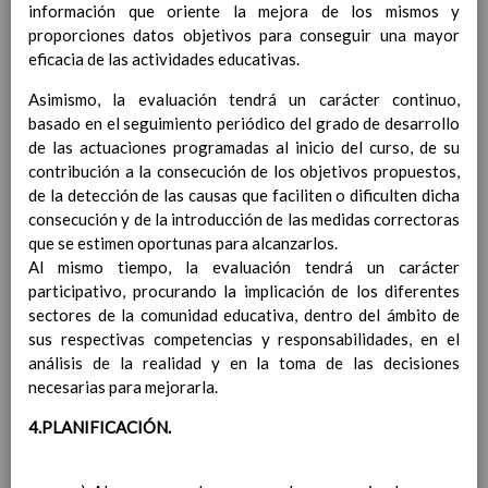
información que oriente la mejora de los mismos y
Competencias bÃ¡sicas
15 noviembre 2019
proporciones datos objetivos para conseguir una mayor
ProgramaciÃ³n y relaciÃ³n de los
eficacia de las actividades educativas.
elementos curriculares del 2Âº ciclo de
e. Infantil
15 noviembre 2019
Asimismo, la evaluación tendrá un carácter continuo,
EvaluaciÃ³n
15 noviembre 2019
basado en el seguimiento periódico del grado de desarrollo
InterrelaciÃ³n familiar-centro
de las actuaciones programadas al inicio del curso, de su
educativo
contribución a la consecución de los objetivos propuestos,
AtenciÃ³n a la diversidad
15 noviembre
de la detección de las causas que faciliten o dificulten dicha
2019
consecución y de la introducción de las medidas correctoras
Proyecto curricular de ReligiÃ³n
que se estimen oportunas para alcanzarlos.
CatÃ³lica en Segundo Ciclo de Infantil
Al mismo tiempo, la evaluación tendrá un carácter
ConcreciÃ³n curricular para la
participativo, procurando la implicación de los diferentes
etapa
15 noviembre 2019
sectores de la comunidad educativa, dentro del ámbito de
Ãrea III: Lenguajes:
sus respectivas competencias y responsabilidades, en el
comunicaciÃ³n y
análisis de la realidad y en la toma de las decisiones
representaciÃ³n
15 noviembre 2019
necesarias para mejorarla.
Ãrea II: Conocimiento del
medio
4.PLANIFICACIÓN.
15 noviembre 2019
Ãrea I: Conocimiento de sÃ­
mismo y autonomÃ­a