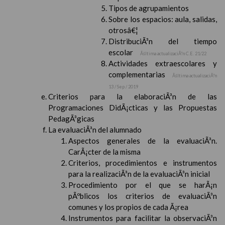
Tipos de agrupamientos
Sobre los espacios: aula, salidas,
otrosâ€¦
DistribuciÃ³n del tiempo
escolar
Ãšltima actualizaciÃ³n C.E. 21/22
Actividades extraescolares y
complementarias
Ãšltima actualizaciÃ³n
13 / Sep / 2019
Criterios para la elaboraciÃ³n de las
Programaciones DidÃ¡cticas y las Propuestas
PedagÃ³gicas
La evaluaciÃ³n del alumnado
Aspectos generales de la evaluaciÃ³n.
CarÃ¡cter de la misma
Criterios, procedimientos e instrumentos
para la realizaciÃ³n de la evaluaciÃ³n inicial
Procedimiento por el que se harÃ¡n
pÃºblicos los criterios de evaluaciÃ³n
comunes y los propios de cada Ã¡rea
Instrumentos para facilitar la observaciÃ³n