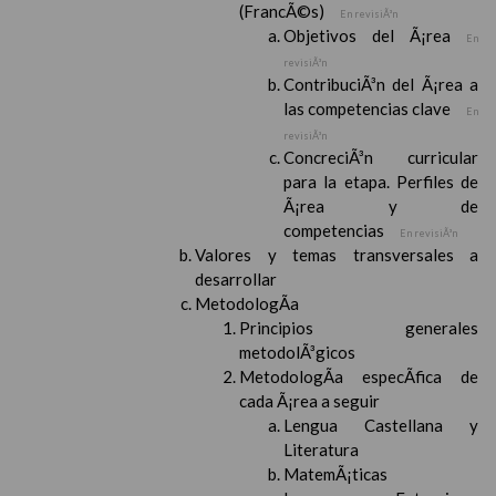
(FrancÃ©s)
En revisiÃ³n
Objetivos del Ã¡rea
En
revisiÃ³n
ContribuciÃ³n del Ã¡rea a
las competencias clave
En
revisiÃ³n
ConcreciÃ³n curricular
para la etapa. Perfiles de
Ã¡rea y de
competencias
En revisiÃ³n
Valores y temas transversales a
desarrollar
MetodologÃ­a
Principios generales
metodolÃ³gicos
MetodologÃ­a especÃ­fica de
cada Ã¡rea a seguir
Lengua Castellana y
Literatura
MatemÃ¡ticas