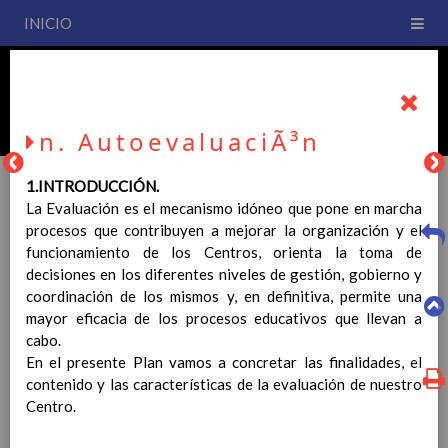
INICIO
PLAN DE CENTRO
CEIP San Fernando
n. AutoevaluaciÃ³n
1.INTRODUCCIÓN.
La Evaluación es el mecanismo idóneo que pone en marcha
procesos que contribuyen a mejorar la organización y el
PLAN DE CENTRO
funcionamiento de los Centros, orienta la toma de
decisiones en los diferentes niveles de gestión, gobierno y
coordinación de los mismos y, en definitiva, permite una
La entrada en vigor del Real Decreto 126/2014, de 28 de
mayor eficacia de los procesos educativos que llevan a
febrero, por el que se establece el currículo básico de la
cabo.
Educación Primaria, se ha hecho necesario la revisión y
En el presente Plan vamos a concretar las finalidades, el
adecuación de nuestro Plan de Centro a esta normativa, el cual
contenido y las características de la evaluación de nuestro
usted podrá consultar desde este sitio web.
Centro.
Esperamos que sea de su interés.