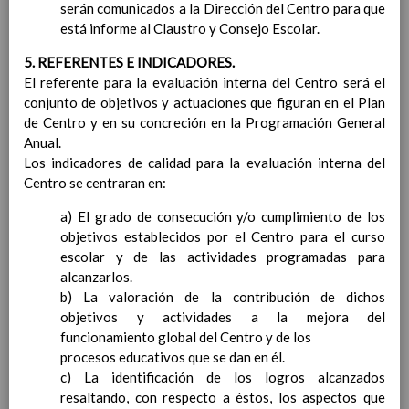
serán comunicados a la Dirección del Centro para que
Ãrea de Ciencias Sociales
está informe al Claustro y Consejo Escolar.
Objetivos del Ã¡rea
ContribuciÃ³n del Ã¡rea a
5. REFERENTES E INDICADORES.
las competencias clave
El referente para la evaluación interna del Centro será el
ConcreciÃ³n curricular
conjunto de objetivos y actuaciones que figuran en el Plan
para la etapa. Perfiles de
de Centro y en su concreción en la Programación General
Ã¡rea y de
Anual.
competencias
En revisiÃ³n
Los indicadores de calidad para la evaluación interna del
Ãrea de EducaciÃ³n FÃ­sica
Centro se centraran en:
Objetivos del Ã¡rea
ContribuciÃ³n del Ã¡rea a
a) El grado de consecución y/o cumplimiento de los
las competencias clave
objetivos establecidos por el Centro para el curso
ConcreciÃ³n curricular
escolar y de las actividades programadas para
para la etapa. Perfiles de
alcanzarlos.
Ã¡rea y de competencias
b) La valoración de la contribución de dichos
Ãrea de EducaciÃ³n ArtÃ­stica
objetivos y actividades a la mejora del
Objetivos del Ã¡rea
funcionamiento global del Centro y de los
ContribuciÃ³n del Ã¡rea a
procesos educativos que se dan en él.
las competencias clave
c) La identificación de los logros alcanzados
ConcreciÃ³n curricular
resaltando, con respecto a éstos, los aspectos que