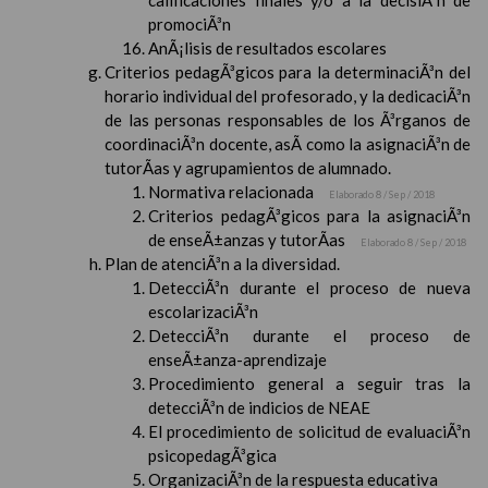
calificaciones finales y/o a la decisiÃ³n de
promociÃ³n
AnÃ¡lisis de resultados escolares
Criterios pedagÃ³gicos para la determinaciÃ³n del
horario individual del profesorado, y la dedicaciÃ³n
de las personas responsables de los Ã³rganos de
coordinaciÃ³n docente, asÃ­ como la asignaciÃ³n de
tutorÃ­as y agrupamientos de alumnado.
Normativa relacionada
Elaborado 8 / Sep / 2018
Criterios pedagÃ³gicos para la asignaciÃ³n
de enseÃ±anzas y tutorÃ­as
Elaborado 8 / Sep / 2018
Plan de atenciÃ³n a la diversidad.
DetecciÃ³n durante el proceso de nueva
escolarizaciÃ³n
DetecciÃ³n durante el proceso de
enseÃ±anza-aprendizaje
Procedimiento general a seguir tras la
detecciÃ³n de indicios de NEAE
El procedimiento de solicitud de evaluaciÃ³n
psicopedagÃ³gica
OrganizaciÃ³n de la respuesta educativa