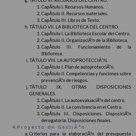
TÃTULO VI. RECURSOS DEL CENTRO.
CapÃ­tulo I. Recursos Humanos.
CapÃ­tulo II. Recursos materiales.
CapÃ­tulo III. Libros de Texto.
TÃTULO VII. LA BIBLIOTECA DEL CENTRO.
CapÃ­tulo I. La Biblioteca Escolar del Centro.
CapÃ­tulo II. OrganizaciÃ³n de la Biblioteca.
CapÃ­tulo III. Funcionamiento de la
Biblioteca.
TÃTULO VIII. LA AUTOPROTECCIÃ“N.
CapÃ­tulo I. Plan de autoprotecciÃ³n.
CapÃ­tulo II. Competencias y funciones sobre
prevenciÃ³n de riesgos.
TÃTULO IX. OTRAS DISPOSICIONES
GENERALES.
CapÃ­tulo I. La autoevaluaciÃ³n del centro.
CapÃ­tulo II. La convivencia en el Centro.
CapÃ­tulo III. Disposiciones. DisposiciÃ³n
derogatoria. Disposiciones finales.
Proyecto de GestiÃ³n
Criterios para la elaboraciÃ³n del presupuesto