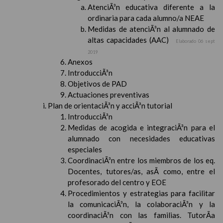
AtenciÃ³n educativa diferente a la
ordinaria para cada alumno/a NEAE
Medidas de atenciÃ³n al alumnado de
altas capacidades (AAC)
Elaborado 06 sept
2019
Anexos
IntroducciÃ³n
Objetivos de PAD
Actuaciones preventivas
Plan de orientaciÃ³n y acciÃ³n tutorial
IntroducciÃ³n
Medidas de acogida e integraciÃ³n para el
alumnado con necesidades educativas
especiales
CoordinaciÃ³n entre los miembros de los eq.
Docentes, tutores/as, asÃ­ como, entre el
profesorado del centro y EOE
Procedimientos y estrategias para facilitar
la comunicaciÃ³n, la colaboraciÃ³n y la
coordinaciÃ³n con las familias. TutorÃ­a