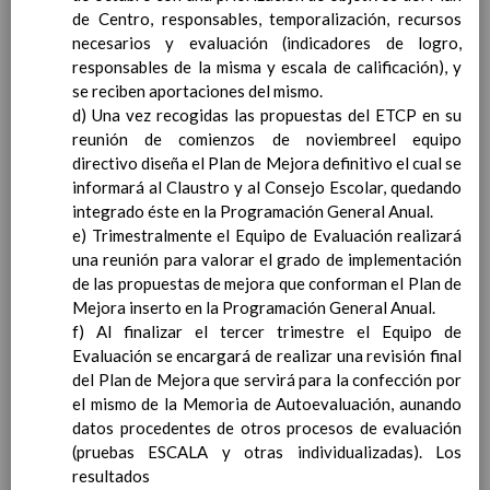
de Centro, responsables, temporalización, recursos
Ã¡rea y de
necesarios y evaluación (indicadores de logro,
competencias
En revisiÃ³n
responsables de la misma y escala de calificación), y
Ãrea de Lengua Extranjera
se reciben aportaciones del mismo.
(inglÃ©s)
d) Una vez recogidas las propuestas del ETCP en su
Objetivos del Ã¡rea
reunión de comienzos de noviembreel equipo
ContribuciÃ³n del Ã¡rea a
directivo diseña el Plan de Mejora definitivo el cual se
las competencias clave
informará al Claustro y al Consejo Escolar, quedando
ConcreciÃ³n curricular
integrado éste en la Programación General Anual.
para la etapa. Perfiles de
e) Trimestralmente el Equipo de Evaluación realizará
Ã¡rea y de
una reunión para valorar el grado de implementación
competencias
En revisiÃ³n
de las propuestas de mejora que conforman el Plan de
Ãrea de Ciencias de la
Mejora inserto en la Programación General Anual.
Naturaleza
f) Al finalizar el tercer trimestre el Equipo de
Objetivos del Ã¡rea
Evaluación se encargará de realizar una revisión final
ContribuciÃ³n del Ã¡rea a
del Plan de Mejora que servirá para la confección por
las competencias clave
el mismo de la Memoria de Autoevaluación, aunando
ConcreciÃ³n curricular
datos procedentes de otros procesos de evaluación
para la etapa. Perfiles de
(pruebas ESCALA y otras individualizadas). Los
Ã¡rea y de
resultados
competencias
En revisiÃ³n