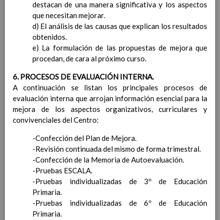
para la etapa. Perfiles de
destacan de una manera significativa y los aspectos
Ã¡rea y de
que necesitan mejorar.
competencias
d) El análisis de las causas que explican los resultados
En revisiÃ³n
Ãrea de EducaciÃ³n para la
obtenidos.
CiudadanÃ­a y los Derechos
e) La formulación de las propuestas de mejora que
Humanos
procedan, de cara al próximo curso.
Objetivos del Ã¡rea
6. PROCESOS DE EVALUACIÓN INTERNA.
ContribuciÃ³n del Ã¡rea a
A continuación se listan los principales procesos de
las competencias clave
evaluación interna que arrojan información esencial para la
ConcreciÃ³n curricular
mejora de los aspectos organizativos, curriculares y
para la etapa. Perfiles de
convivenciales del Centro:
Ã¡rea y de
competencias
En revisiÃ³n
-Confección del Plan de Mejora.
Ãrea de Cultura y PrÃ¡ctica
-Revisión continuada del mismo de forma trimestral.
Digital
Elab/10/06/2016
-Confección de la Memoria de Autoevaluación.
Objetivos del
-Pruebas ESCALA.
Ã¡rea
Elab/10/06/2016
-Pruebas individualizadas de 3º de Educación
ContribuciÃ³n del Ã¡rea a
Primaria.
las competencias
-Pruebas individualizadas de 6º de Educación
clave
Elab/10/06/2016
Primaria.
ConcreciÃ³n curricular