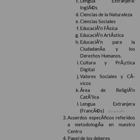
Lengua Extranjera:
InglÃ©s
Ciencias de la Naturaleza
Ciencias Sociales
EducaciÃ³n FÃ­sica
EducaciÃ³n ArtÃ­stica
EducaciÃ³n para la
CiudadanÃ­a y los
Derechos Humanos.
Cultura y PrÃ¡ctica
Digital
Valores Sociales y CÃ­
vicos
Ãrea de ReligiÃ³n
CatÃ³lica
Lengua Extranjera
(FrancÃ©s)
En revisiÃ³n
Acuerdos especÃ­ficos referidos
a metodologÃ­a en nuestro
Centro
Papel de los deberes