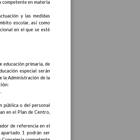
ía competente en materia
y de competencias
actuación y las medidas
mbito escolar, así como
siÃ³n
cional en el que se esté
ea y de competencias
En
de educación primaria, de
educación especial serán
e la Administración de la
ción:
.
n pública o del personal
an en el Plan de Centro,
.
ador de referencia en el
l apartado 1 podrán ser
la Consejería competente