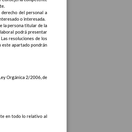
te.
l derecho del personal a
entro
interesado o interesada.
 la persona titular de la
 laboral podrá presentar
. Las resoluciones de los
en este apartado pondrán
n 13 / Sep / 2019
stas PedagÃ³gicas
Ã³n inicial
a Ley Orgánica 2/2006, de
 comunes y los propios de
l proceso de aprendizaje
te en todo lo relativo al
o