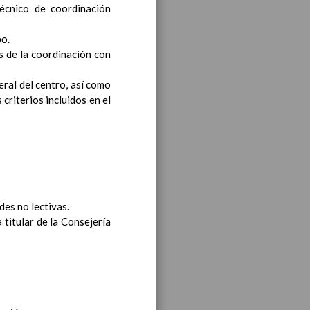
técnico de coordinación
valuaciÃ³n
po.
 tutor/a
s de la coordinación con
 la toma de decisiÃ³n de
eral del centro, así como
³n de promociÃ³n
criterios incluidos en el
rado, y la dedicaciÃ³n de
 como la asignaciÃ³n de
laborado 8 / Sep / 2018
des no lectivas.
 titular de la Consejería
AE
ado 06 sept 2019