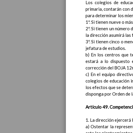
Los colegios de educac
primaria, contarán con d
para determinar los miem
1º. Si tienen nueve o má
2º. Si tienen un número 
la dirección asumirá las 
3º. Si tienen cinco o me
Educa
jefatura de estudios.
b) En los centros que t
estará a lo dispuesto 
corrección del BOJA 12
c) En el equipo directiv
colegios de educación in
los efectos que se dete
disponga por Orden de l
Artículo 49. Competencia
1. La dirección ejercerá
a) Ostentar la represen