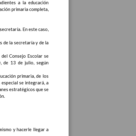
ndientes a la educación
cación primaria completa,
bre 2019
noviembre 2019
secretaría. En este caso,
 de la secretaría y de la
a del Consejo Escolar se
, de 13 de julio, según
ducación primaria, de los
 especial se integrará, a
ea y de competencias
En
anes estratégicos que se
ón.
ea y de competencias
En
mismo y hacerle llegar a