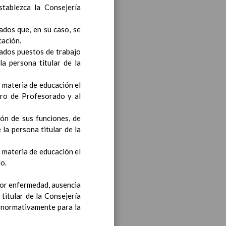
tablezca la Consejería
ea y de competencias
En
vados que, en su caso, se
nos
cación.
nados puestos de trabajo
a persona titular de la
ea y de competencias
En
 materia de educación el
tro de Profesorado y al
/06/2016
ión de sus funciones, de
ea y de competencias
En
la persona titular de la
 materia de educación el
o.
ea y de competencias
En
 por enfermedad, ausencia
titular de la Consejería
s normativamente para la