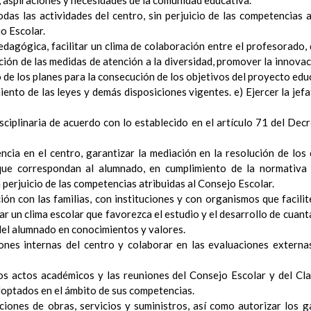
, aspiraciones y necesidades de la comunidad educativa.
Objetivos del Ã¡rea
odas las actividades del centro, sin perjuicio de las competencias 
ContribuciÃ³n del Ã¡rea a las competencias clave
o Escolar.
ConcreciÃ³n curricular para la etapa. Perfiles de Ã¡r
pedagógica, facilitar un clima de colaboración entre el profesorado
revisiÃ³n
ción de las medidas de atención a la diversidad, promover la innova
Ãrea de Ciencias de la Naturaleza
o de los planes para la consecución de los objetivos del proyecto edu
Objetivos del Ã¡rea
iento de las leyes y demás disposiciones vigentes. e) Ejercer la jef
ContribuciÃ³n del Ã¡rea a las competencias clave
ConcreciÃ³n curricular para la etapa. Perfiles de Ã¡r
disciplinaria de acuerdo con lo establecido en el artículo 71 del De
revisiÃ³n
Ãrea de Ciencias Sociales
ncia en el centro, garantizar la mediación en la resolución de los 
Objetivos del Ã¡rea
 que correspondan al alumnado, en cumplimiento de la normativa
ContribuciÃ³n del Ã¡rea a las competencias clave
n perjuicio de las competencias atribuidas al Consejo Escolar.
ConcreciÃ³n curricular para la etapa. Perfiles de Ã¡r
ión con las familias, con instituciones y con organismos que facilit
revisiÃ³n
r un clima escolar que favorezca el estudio y el desarrollo de cuan
Ãrea de EducaciÃ³n FÃ­sica
del alumnado en conocimientos y valores.
Objetivos del Ã¡rea
iones internas del centro y colaborar en las evaluaciones externa
ContribuciÃ³n del Ã¡rea a las competencias clave
ConcreciÃ³n curricular para la etapa. Perfiles de Ã¡rea 
los actos académicos y las reuniones del Consejo Escolar y del C
Ãrea de EducaciÃ³n ArtÃ­stica
doptados en el ámbito de sus competencias.
Objetivos del Ã¡rea
aciones de obras, servicios y suministros, así como autorizar los 
ContribuciÃ³n del Ã¡rea a las competencias clave