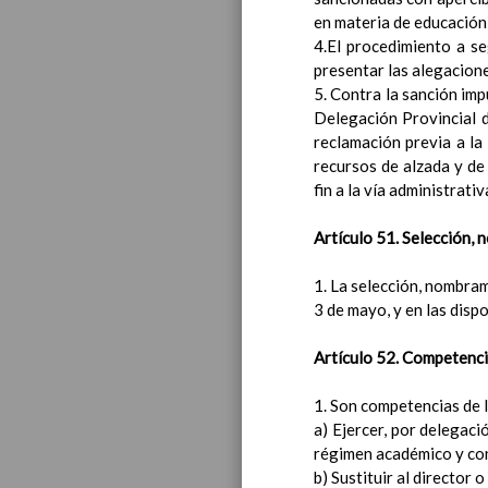
en materia de educación 
4.El procedimiento a se
presentar las alegacione
5. Contra la sanción imp
Delegación Provincial d
reclamación previa a la 
recursos de alzada y de
fin a la vía administrativ
Criterios p
La evaluaci
Artículo 51. Selección, 
Aspec
Criter
1. La selección, nombram
Proced
3 de mayo, y en las dispo
cada 
Instru
Artículo 52. Competencia
Refer
Criter
1. Son competencias de l
Partic
a) Ejercer, por delegaci
Las e
régimen académico y cont
La ev
b) Sustituir al director
Las s