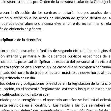
ue le sean atribuidas por Orden de la persona titular de la Consejer
ConcreciÃ³n curricular para la etapa. Perfiles de Ã¡rea 
Ãrea de Lengua Extranjera (FrancÃ©s)
En revisiÃ³n
erzan la dirección de los centros adoptarán los protocolos de 
Objetivos del Ã¡rea
En revisiÃ³n
ección y atención a los actos de violencia de género dentro del á
ContribuciÃ³n del Ã¡rea a las competencias clave
En revi
 que cualquier alumno o alumna vive en un entorno familiar o rela
ConcreciÃ³n curricular para la etapa. Perfiles de Ã¡r
ón de violencia de género.
revisiÃ³n
Valores y temas transversales a desarrollar
ciplinaria de la dirección.
MetodologÃ­a
Principios generales metodolÃ³gicos
ctoras de las escuelas infantiles de segundo ciclo, de los colegios 
MetodologÃ­a especÃ­fica de cada Ã¡rea a seguir
ón infantil y primaria y de los centros públicos específicos de 
Lengua Castellana y Literatura
cicio de la potestad disciplinaria respecto del personal al servicio d
MatemÃ¡ticas
resta servicios en su centro, en los casos que se recogen a continua
Lengua Extranjera: InglÃ©s
ificado del horario de trabajo hasta un máximo de nueve horas al mes
Ciencias de la Naturaleza
injustificada en un día.
Ciencias Sociales
 los deberes y obligaciones previstos en la legislación de la funció
EducaciÃ³n FÃ­sica
aplicación, en el presente Reglamento, así como los que se establezc
EducaciÃ³n ArtÃ­stica
 calificados como falta grave.
EducaciÃ³n para la CiudadanÃ­a y los Derechos Humanos
ectado por lo recogido en el apartado anterior se incluirá el orient
Cultura y PrÃ¡ctica Digital
esta servicios en el centro. 3. Las faltas a las que se refiere e
Valores Sociales y CÃ­vicos
imiento, que deberá ser comunicado a la Delegación Provincial de 