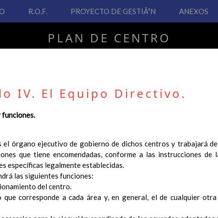
VO
R.O.F.
PROYECTO DE GESTIÃ³N
ANEXOS
PLAN DE CENTRO
CEIP San Fernando
lo IV. El Equipo Directivo.
y funciones.
PLAN DE CENTRO
es el órgano ejecutivo de gobierno de dichos centros y trabajará d
 Real Decreto 126/2014, de 28 de febrero, por el que se establece e
ones que tiene encomendadas, conforme a las instrucciones de 
ha hecho necesario la revisión y adecuación de nuestro Plan de Cen
nes específicas legalmente establecidas.
ar desde este sitio web.
ndrá las siguientes funciones:
 interés.
cionamiento del centro.
o que corresponde a cada área y, en general, el de cualquier otr
Contenido