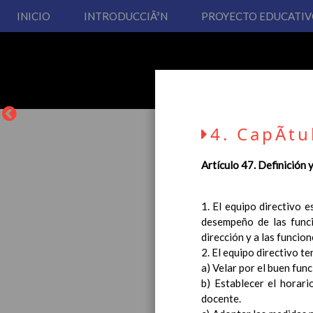
INICIO
INTRODUCCIÃ³N
PROYECTO EDUCATI
4. CapÃ­tu
Artículo 47. Definición 
1. El equipo directivo 
La entrada en vigor del
desempeño de las funci
Educación Primaria, se 
dirección y a las funcio
cual usted podrá consult
2. El equipo directivo te
Esperamos que sea de su
a) Velar por el buen fun
b) Establecer el horari
docente.