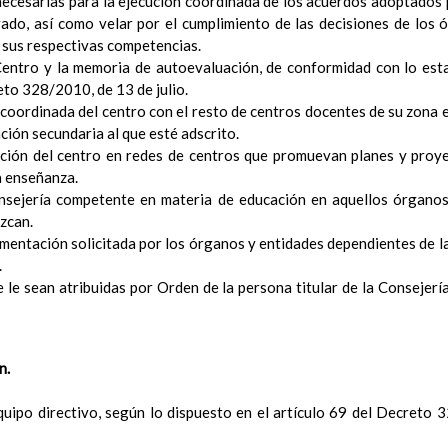
necesarias para la ejecución coordinada de los acuerdos adoptados 
Ã³n
ado, así como velar por el cumplimiento de las decisiones de los
el Contexto
e sus respectivas competencias.
ducativo
Centro y la memoria de autoevaluación, de conformidad con lo esta
ativo
eto 328/2010, de 13 de julio.
ropios para la mejora del rendimiento escolar
n coordinada del centro con el resto de centros docentes de su zona 
erales de actuaciÃ³n pedagÃ³gica
ación secundaria al que esté adscrito.
³n y concreciÃ³n de los contenidos curriculares, asÃ­ como el tratam
ación del centro en redes de centros que promuevan planes y proy
a educaciÃ³n en valores y otras enseÃ±anzas
a enseñanza.
iÃ³n Infantil (Segundo Ciclo)
nsejería competente en materia de educación en aquellos órganos 
15 noviembre 2019
Objetivos generales
ezcan.
15 noviembre 2019
Ãreas Curriculares
mentación solicitada por los órganos y entidades dependientes de 
InterrelaciÃ³n de las inteligencias mÃºltiples con los objetivo
.
curriculares.
e le sean atribuidas por Orden de la persona titular de la Consejer
Competencias bÃ¡sicas
15 noviembre 2019
ProgramaciÃ³n y relaciÃ³n de los elementos curriculares del 2Âº 
noviembre 2019
n.
EvaluaciÃ³n
15 noviembre 2019
InterrelaciÃ³n familiar-centro educativo
quipo directivo, según lo dispuesto en el artículo 69 del Decreto 3
AtenciÃ³n a la diversidad
15 noviembre 2019
Proyecto curricular de ReligiÃ³n CatÃ³lica en Segundo Ciclo de Infan