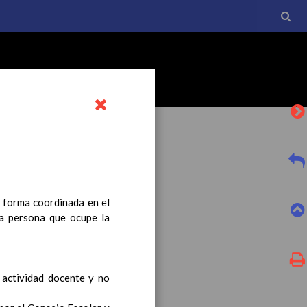
e forma coordinada en el
l currículo básico de la
la persona que ocupe la
tro a esta normativa, el
a actividad docente y no