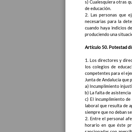
s) Cualesquiera otras q
de educación.
2. Las personas que ej
necesarias para la det
cuando haya indicios de
produciendo una situaci
Artículo 50. Potestad dis
1. Los directores y dire
los colegios de educaci
competentes para el ejer
Junta de Andalucía que p
a) Incumplimiento injust
b) La falta de asistencia 
c) El incumplimiento de
laboral que resulta de 
siempre que no deban ser
2. Entre el personal af
horario en que éste pr
sancionadas con apercib