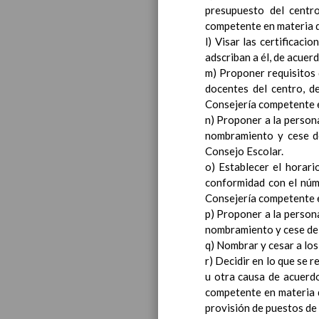
presupuesto del centr
competente en materia 
l) Visar las certificaci
adscriban a él, de acuer
m) Proponer requisitos 
docentes del centro, d
Consejería competente e
n) Proponer a la person
nombramiento y cese de
Consejo Escolar.
o) Establecer el horari
conformidad con el núme
Consejería competente e
p) Proponer a la person
nombramiento y cese de 
q) Nombrar y cesar a los
r) Decidir en lo que se 
u otra causa de acuerdo
competente en materia d
provisión de puestos de