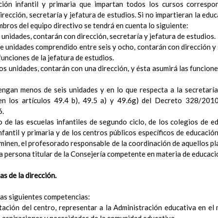
ión infantil y primaria que impartan todos los cursos correspo
ConcreciÃ³n curricular para la etapa
15 noviembre 2019
irección, secretaría y jefatura de estudios. Si no impartieran la edu
Ãrea III: Lenguajes: comunicaciÃ³n y representaciÃ³n
15 noviem
bros del equipo directivo se tendrá en cuenta lo siguiente:
Ãrea II: Conocimiento del medio
15 noviembre 2019
s unidades, contarán con dirección, secretaría y jefatura de estudios.
Ãrea I: Conocimiento de sÃ­ mismo y autonomÃ­a personal
15 
de unidades comprendido entre seis y ocho, contarán con dirección y 
MetodologÃ­a
15 noviembre 2019
funciones de la jefatura de estudios.
Recursos
15 noviembre 2019
nos unidades, contarán con una dirección, y ésta asumirá las funciones
ciÃ³n Primaria
CoordinaciÃ³n y concreciÃ³n curricular
engan menos de seis unidades y en lo que respecta a la secretarí
Objetivos de la etapa
en los artículos 49.4 b), 49.5 a) y 49.6g) del Decreto 328/2010
Ãrea de Lengua Castellana y Literatura
6.
Objetivos del Ã¡rea
o de las escuelas infantiles de segundo ciclo, de los colegios de e
ContribuciÃ³n del Ã¡rea a las competencias clave
fantil y primaria y de los centros públicos específicos de educación
ConcreciÃ³n curricular para la etapa. Perfiles de Ã¡r
rminen, el profesorado responsable de la coordinación de aquellos pl
revisiÃ³n
a persona titular de la Consejería competente en materia de educaci
Ãrea de MatemÃ¡ticas
Objetivos del Ã¡rea
s de la dirección.
ContribuciÃ³n del Ã¡rea a las competencias clave
ConcreciÃ³n curricular para la etapa. Perfiles de Ã¡r
 las siguientes competencias:
revisiÃ³n
tación del centro, representar a la Administración educativa en el 
Ãrea de Lengua Extranjera (inglÃ©s)