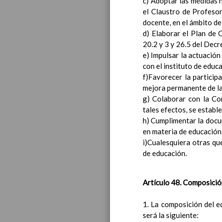
c) Adoptar las medidas 
Introducci
el Claustro de Profesor
AnÃ¡lisis d
docente, en el ámbito d
Proyecto E
d) Elaborar el Plan de 
Marco Norm
20.2 y 3 y 26.5 del Decr
Objetivos p
e) Impulsar la actuació
LÃ­neas gen
con el instituto de educ
CoordinaciÃ
f)Favorecer la particip
Ã¡reas de l
mejora permanente de l
Educac
g) Colaborar con la Co
tales efectos, se establ
h) Cumplimentar la docu
en materia de educación
i)Cualesquiera otras qu
de educación.
Artículo 48. Composició
1. La composición del e
será la siguiente: