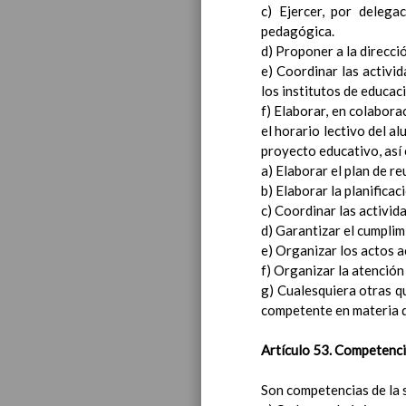
c) Ejercer, por delega
Proced
pedagógica.
Crite
d) Proponer a la direcci
Proced
e) Coordinar las activi
Proce
los institutos de educac
promo
f) Elaborar, en colabora
Proced
el horario lectivo del a
AnÃ¡li
proyecto educativo, así 
Criterios pe
a) Elaborar el plan de r
las persona
b) Elaborar la planifica
tutorÃ­as y
c) Coordinar las activid
Norma
d) Garantizar el cumplim
Crite
e) Organizar los actos 
Plan de aten
f) Organizar la atención
Detec
g) Cualesquiera otras qu
Detec
competente en materia 
Proced
El pr
Artículo 53. Competencia
Organ
Son competencias de la 