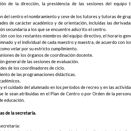
ción de la dirección, la presidencia de las sesiones del equipo 
imiento para la informaciÃ³n a las familias sobre los procesos de e
rios de promociÃ³n del alumnado
ón del centro el nombramiento y cese de los tutores y tutoras de gru
imiento para tomar en consideraciÃ³n la informaciÃ³n y criterio del
dades de carácter académico y de orientación, incluidas las derivada
dimiento para oÃ­r a los/as tutores/as legales del alumnado previo a
ión secundaria a los que se encuentre adscrito el centro.
ciÃ³n
ción con los restantes miembros del equipo directivo, el horario gen
imiento de reclamaciÃ³n a las calificaciones finales y/o a la decisiÃ
lumnado y el individual de cada maestro y maestra, de acuerdo con los 
sis de resultados escolares
como velar por su estricto cumplimiento.
dagÃ³gicos para la determinaciÃ³n del horario individual del profeso
euniones de los órganos de coordinación docente.
s responsables de los Ã³rganos de coordinaciÃ³n docente, asÃ­
ción general de las sesiones de evaluación.
 agrupamientos de alumnado.
ades de los coordinadores de ciclo.
tiva relacionada
Elaborado 8 / Sep / 2018
iento de las programaciones didácticas.
rios pedagÃ³gicos para la asignaciÃ³n de enseÃ±anzas y tutorÃ­as
E
académicos.
ciÃ³n a la diversidad.
 y el cuidado del alumnado en los períodos de recreo y en las activida
ciÃ³n durante el proceso de nueva escolarizaciÃ³n
e le sean atribuidas en el Plan de Centro o por Orden de la persona
ciÃ³n durante el proceso de enseÃ±anza-aprendizaje
de educación.
imiento general a seguir tras la detecciÃ³n de indicios de NEAE
ocedimiento de solicitud de evaluaciÃ³n psicopedagÃ³gica
s de la secretaría.
izaciÃ³n de la respuesta educativa
AtenciÃ³n educativa diferente a la ordinaria para cada alumno/a NE
secretaría:
Medidas de atenciÃ³n al alumnado de altas capacidades (AAC)
Elabor