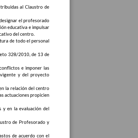
atribuidas al Claustro de
ea y de competencias
En
, designar el profesorado
ción educativa e impulsar
cativo del centro.
atura de todo el personal
ea y de competencias
En
creto 328/2010, de 13 de
conflictos e imponer las
 vigente y del proyecto
ea y de competencias
En
en la relación del centro
tas actuaciones propicien
s y en la evaluación del
y de competencias
laustro de Profesorado y
gastos de acuerdo con el