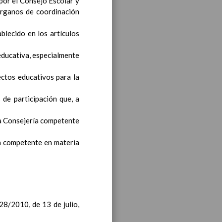
por el Consejo Escolar y
 órganos de coordinación
blecido en los artículos
educativa, especialmente
iento transversal en las
ectos educativos para la
de participación que, a
la Consejería competente
s generales y de Ã¡reas
ía competente en materia
ciclo de e. Infantil
15
28/2010, de 13 de julio,
til