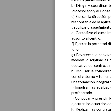
esta los planteamientos
b) Dirigir y coordinar t
Profesorado y al Consej
c) Ejercer la dirección 
responsable de la aplica
y realizar el seguimient
d) Garantizar el cumplim
adscrito al centro.
f) Ejercer la potestad 
julio.
g) Favorecer la convive
medidas disciplinarias
educativo del centro, si
h) Impulsar la colaborac
con el entorno y fomenta
una formación integral 
i) Impulsar las evaluac
profesorado.
j) Convocar y presidir 
ejecutar los acuerdos a
k) Realizar las contrat