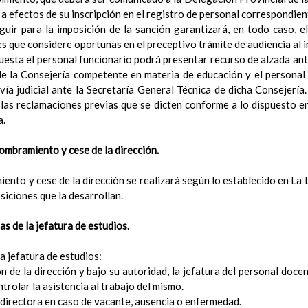
Ãrea de ReligiÃ³n CatÃ³lica
a efectos de su inscripción en el registro de personal correspondien
Lengua Extranjera (FrancÃ©s)
En revisiÃ³n
guir para la imposición de la sanción garantizará, en todo caso, e
Acuerdos especÃ­ficos referidos a metodologÃ­a en nuestro C
s que considere oportunas en el preceptivo trámite de audiencia al 
Papel de los deberes
uesta el personal funcionario podrá presentar recurso de alzada ante
Tipos de agrupamientos
e la Consejería competente en materia de educación y el personal
Sobre los espacios: aula, salidas, otrosâ€¦
vía judicial ante la Secretaría General Técnica de dicha Consejería
DistribuciÃ³n del tiempo escolar
Ãšltima actualizaciÃ³n C.E. 21/22
 las reclamaciones previas que se dicten conforme a lo dispuesto 
Actividades extraescolares y complementarias
Ãšltima actualizaciÃ³
a.
ara la elaboraciÃ³n de las Programaciones DidÃ¡cticas y las Propue
Ã³n del alumnado
nombramiento y cese de la dirección.
tos generales de la evaluaciÃ³n. CarÃ¡cter de la misma
ios, procedimientos e instrumentos para la realizaciÃ³n de la evaluaci
iento y cese de la dirección se realizará según lo establecido en L
imiento por el que se harÃ¡n pÃºblicos los criterios de evaluaciÃ³n
siciones que la desarrollan.
Ã¡rea
mentos para facilitar la observaciÃ³n continuada de la evoluciÃ³n de
s de la jefatura de estudios.
entes de la evaluaciÃ³n
ios de calificaciÃ³n de las Ã¡reas y de las competencias clave
a jefatura de estudios:
ipaciÃ³n de las familias en la evaluaciÃ³n
ón de la dirección y bajo su autoridad, la jefatura del personal docen
valuaciones externas
rolar la asistencia al trabajo del mismo.
aluaciÃ³n del alumnado con necesidad especÃ­fica de apoyo educativ
 o directora en caso de vacante, ausencia o enfermedad.
esiones de evaluaciÃ³n. Actas