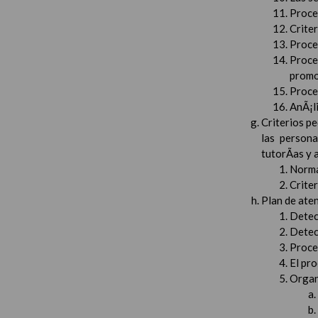
Proced
Crite
Proced
Proce
promo
Proced
AnÃ¡li
Criterios pe
las persona
tutorÃ­as y
Norma
Crite
Plan de aten
Detec
Detec
Proced
El pr
Organ