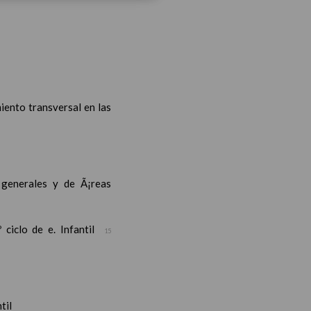
iento transversal en las
s generales y de Ã¡reas
ciclo de e. Infantil
15
til