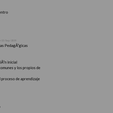
entro
n 13 / Sep / 2019
stas PedagÃ³gicas
Ã³n inicial
 comunes y los propios de
l proceso de aprendizaje
o