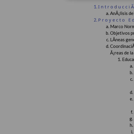
Introducci
AnÃ¡lisis d
Proyecto E
Marco Norm
Objetivos p
LÃ­neas gen
CoordinaciÃ
Ã¡reas de l
Educac