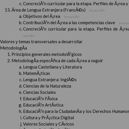
ConcreciÃ³n curricular para la etapa. Perfiles de Ã¡rea 
Ãrea de Lengua Extranjera (FrancÃ©s)
En revisiÃ³n
Objetivos del Ã¡rea
En revisiÃ³n
ContribuciÃ³n del Ã¡rea a las competencias clave
En revi
ConcreciÃ³n curricular para la etapa. Perfiles de Ã¡r
revisiÃ³n
Valores y temas transversales a desarrollar
MetodologÃ­a
Principios generales metodolÃ³gicos
MetodologÃ­a especÃ­fica de cada Ã¡rea a seguir
Lengua Castellana y Literatura
MatemÃ¡ticas
Lengua Extranjera: InglÃ©s
Ciencias de la Naturaleza
Ciencias Sociales
EducaciÃ³n FÃ­sica
EducaciÃ³n ArtÃ­stica
EducaciÃ³n para la CiudadanÃ­a y los Derechos Humanos
Cultura y PrÃ¡ctica Digital
Valores Sociales y CÃ­vicos