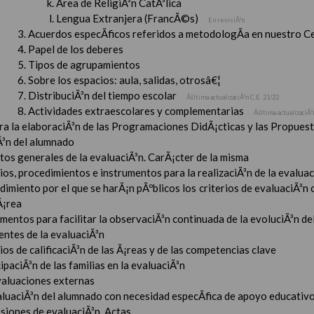
Ãrea de ReligiÃ³n CatÃ³lica
Lengua Extranjera (FrancÃ©s)
En revisiÃ³n
Acuerdos especÃ­ficos referidos a metodologÃ­a en nuestro C
Papel de los deberes
Tipos de agrupamientos
Sobre los espacios: aula, salidas, otrosâ€¦
DistribuciÃ³n del tiempo escolar
Ãšltima actualizaciÃ³n C.E. 21/22
Actividades extraescolares y complementarias
Ãšltima actualizaciÃ³
ara la elaboraciÃ³n de las Programaciones DidÃ¡cticas y las Propue
Ã³n del alumnado
tos generales de la evaluaciÃ³n. CarÃ¡cter de la misma
ios, procedimientos e instrumentos para la realizaciÃ³n de la evaluaci
imiento por el que se harÃ¡n pÃºblicos los criterios de evaluaciÃ³n
Ã¡rea
mentos para facilitar la observaciÃ³n continuada de la evoluciÃ³n de
entes de la evaluaciÃ³n
ios de calificaciÃ³n de las Ã¡reas y de las competencias clave
ipaciÃ³n de las familias en la evaluaciÃ³n
valuaciones externas
aluaciÃ³n del alumnado con necesidad especÃ­fica de apoyo educativ
esiones de evaluaciÃ³n. Actas