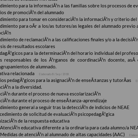
imiento para la informaciÃ³n a las familias sobre los procesos de e
rios de promociÃ³n del alumnado
imiento para tomar en consideraciÃ³n la informaciÃ³n y criterio del
dimiento para oÃ­r a los/as tutores/as legales del alumnado previo a
ciÃ³n
imiento de reclamaciÃ³n a las calificaciones finales y/o a la decisiÃ
sis de resultados escolares
dagÃ³gicos para la determinaciÃ³n del horario individual del profeso
s responsables de los Ã³rganos de coordinaciÃ³n docente, asÃ­
 agrupamientos de alumnado.
tiva relacionada
Elaborado 8 / Sep / 2018
rios pedagÃ³gicos para la asignaciÃ³n de enseÃ±anzas y tutorÃ­as
E
ciÃ³n a la diversidad.
ciÃ³n durante el proceso de nueva escolarizaciÃ³n
ciÃ³n durante el proceso de enseÃ±anza-aprendizaje
imiento general a seguir tras la detecciÃ³n de indicios de NEAE
ocedimiento de solicitud de evaluaciÃ³n psicopedagÃ³gica
izaciÃ³n de la respuesta educativa
AtenciÃ³n educativa diferente a la ordinaria para cada alumno/a NE
Medidas de atenciÃ³n al alumnado de altas capacidades (AAC)
Elabor