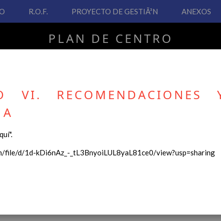
VO
R.O.F.
PROYECTO DE GESTIÃ³N
ANEXOS
PLAN DE CENTRO
CEIP San Fernando
O VI. RECOMENDACIONES 
A
PLAN DE CENTRO
uí".
 Real Decreto 126/2014, de 28 de febrero, por el que se establece e
om/file/d/1d-kDi6nAz_-_tL3BnyoiLUL8yaL81ce0/view?usp=sharing
ha hecho necesario la revisión y adecuación de nuestro Plan de Cen
ar desde este sitio web.
 interés.
Contenido