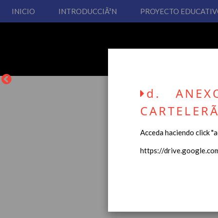
INICIO
INTRODUCCIÃ³N
PROYECTO EDUCATI
d. ANEX
CARTELERÃ
Acceda haciendo click "aq
La entrada en vigor del
https://drive.google.c
Educación Primaria, se 
cual usted podrá consult
Esperamos que sea de su