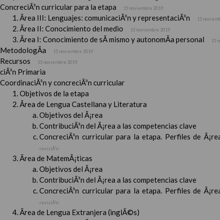
ConcreciÃ³n curricular para la etapa
15 noviembre 2019
Ãrea III: Lenguajes: comunicaciÃ³n y representaciÃ³n
15 noviem
Ãrea II: Conocimiento del medio
15 noviembre 2019
Ãrea I: Conocimiento de sÃ­ mismo y autonomÃ­a personal
15 
MetodologÃ­a
15 noviembre 2019
Recursos
15 noviembre 2019
ciÃ³n Primaria
CoordinaciÃ³n y concreciÃ³n curricular
Objetivos de la etapa
Ãrea de Lengua Castellana y Literatura
Objetivos del Ã¡rea
ContribuciÃ³n del Ã¡rea a las competencias clave
ConcreciÃ³n curricular para la etapa. Perfiles de Ã¡r
revisiÃ³n
Ãrea de MatemÃ¡ticas
Objetivos del Ã¡rea
ContribuciÃ³n del Ã¡rea a las competencias clave
ConcreciÃ³n curricular para la etapa. Perfiles de Ã¡r
revisiÃ³n
Ãrea de Lengua Extranjera (inglÃ©s)