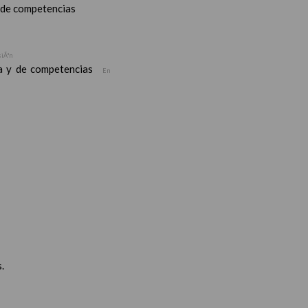
y de competencias
siÃ³n
ea y de competencias
En
.