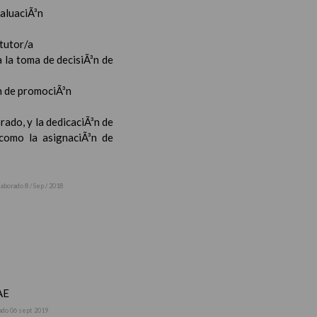
valuaciÃ³n
 tutor/a
 la toma de decisiÃ³n de
³n de promociÃ³n
rado, y la dedicaciÃ³n de
 como la asignaciÃ³n de
laborado 8 / Sep / 2018
AE
ado 06 sept 2019