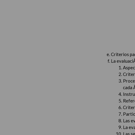
Criterios p
La evaluaci
Aspec
Criter
Proced
cada 
Instru
Refer
Criter
Partic
Las e
La ev
Las s