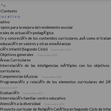
Ã³n
el Contexto
ducativo
ativo
ropios para la mejora del rendimiento escolar
erales de actuaciÃ³n pedagÃ³gica
³n y concreciÃ³n de los contenidos curriculares, asÃ­ como el tratam
a educaciÃ³n en valores y otras enseÃ±anzas
iÃ³n Infantil (Segundo Ciclo)
15 noviembre 2019
Objetivos generales
15 noviembre 2019
Ãreas Curriculares
InterrelaciÃ³n de las inteligencias mÃºltiples con los objetivo
curriculares.
Competencias bÃ¡sicas
15 noviembre 2019
ProgramaciÃ³n y relaciÃ³n de los elementos curriculares del 2Âº 
noviembre 2019
EvaluaciÃ³n
15 noviembre 2019
InterrelaciÃ³n familiar-centro educativo
AtenciÃ³n a la diversidad
15 noviembre 2019
Proyecto curricular de ReligiÃ³n CatÃ³lica en Segundo Ciclo de Infan