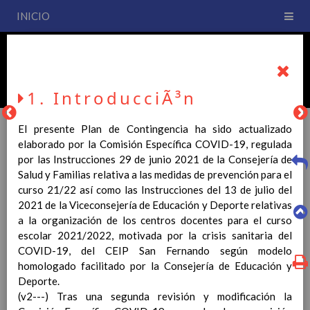
INICIO
PLAN DE CENTRO
CEIP San Fernando
1. IntroducciÃ³n
El presente Plan de Contingencia ha sido actualizado
elaborado por la Comisión Específica COVID-19, regulada
por las Instrucciones 29 de junio 2021 de la Consejería de
PLAN DE CENTRO
Salud y Familias relativa a las medidas de prevención para el
curso 21/22 así como las Instrucciones del 13 de julio del
2021 de la Viceconsejería de Educación y Deporte relativas
La entrada en vigor del Real Decreto 126/2014, de 28 de
a la organización de los centros docentes para el curso
febrero, por el que se establece el currículo básico de la
escolar 2021/2022, motivada por la crisis sanitaria del
Educación Primaria, se ha hecho necesario la revisión y
COVID-19, del CEIP San Fernando según modelo
adecuación de nuestro Plan de Centro a esta normativa, el cual
homologado facilitado por la Consejería de Educación y
usted podrá consultar desde este sitio web.
Deporte.
Esperamos que sea de su interés.
(v2---) Tras una segunda revisión y modificación la