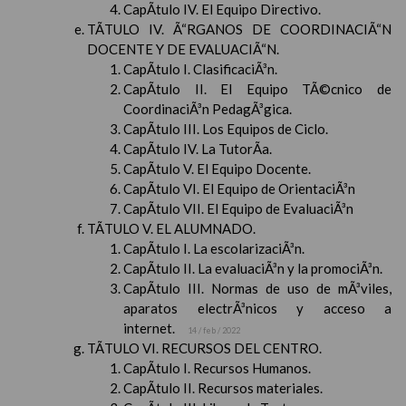
CapÃ­tulo IV. El Equipo Directivo.
TÃTULO IV. Ã“RGANOS DE COORDINACIÃ“N
DOCENTE Y DE EVALUACIÃ“N.
CapÃ­tulo I. ClasificaciÃ³n.
CapÃ­tulo II. El Equipo TÃ©cnico de
CoordinaciÃ³n PedagÃ³gica.
CapÃ­tulo III. Los Equipos de Ciclo.
CapÃ­tulo IV. La TutorÃ­a.
CapÃ­tulo V. El Equipo Docente.
CapÃ­tulo VI. El Equipo de OrientaciÃ³n
CapÃ­tulo VII. El Equipo de EvaluaciÃ³n
TÃTULO V. EL ALUMNADO.
CapÃ­tulo I. La escolarizaciÃ³n.
CapÃ­tulo II. La evaluaciÃ³n y la promociÃ³n.
CapÃ­tulo III. Normas de uso de mÃ³viles,
aparatos electrÃ³nicos y acceso a
internet.
14 / feb / 2022
TÃTULO VI. RECURSOS DEL CENTRO.
CapÃ­tulo I. Recursos Humanos.
CapÃ­tulo II. Recursos materiales.