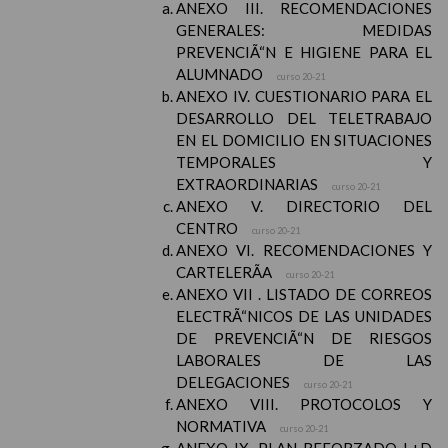
ANEXO III. RECOMENDACIONES
GENERALES: MEDIDAS
PREVENCIÃ“N E HIGIENE PARA EL
ALUMNADO
curso 20-21
ANEXO IV. CUESTIONARIO PARA EL
DESARROLLO DEL TELETRABAJO
EN EL DOMICILIO EN SITUACIONES
TEMPORALES Y
EXTRAORDINARIAS
curso 20-21
ANEXO V. DIRECTORIO DEL
CENTRO
curso 20-21
ANEXO VI. RECOMENDACIONES Y
CARTELERÃA
curso 20-21
ANEXO VII . LISTADO DE CORREOS
ELECTRÃ“NICOS DE LAS UNIDADES
DE PREVENCIÃ“N DE RIESGOS
LABORALES DE LAS
DELEGACIONES
curso 20-21
ANEXO VIII. PROTOCOLOS Y
NORMATIVA
curso 20-21