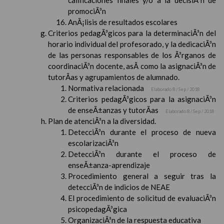
calificaciones finales y/o a la decisiÃ³n de
promociÃ³n
AnÃ¡lisis de resultados escolares
Criterios pedagÃ³gicos para la determinaciÃ³n del
horario individual del profesorado, y la dedicaciÃ³n
de las personas responsables de los Ã³rganos de
coordinaciÃ³n docente, asÃ­ como la asignaciÃ³n de
tutorÃ­as y agrupamientos de alumnado.
Normativa relacionada
Elaborado 8 / Sep / 2018
Criterios pedagÃ³gicos para la asignaciÃ³n
de enseÃ±anzas y tutorÃ­as
Elaborado 8 / Sep / 2018
Plan de atenciÃ³n a la diversidad.
DetecciÃ³n durante el proceso de nueva
escolarizaciÃ³n
DetecciÃ³n durante el proceso de
enseÃ±anza-aprendizaje
Procedimiento general a seguir tras la
detecciÃ³n de indicios de NEAE
El procedimiento de solicitud de evaluaciÃ³n
psicopedagÃ³gica
OrganizaciÃ³n de la respuesta educativa