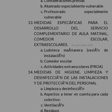
Consideraciones previas
Alumnado especialmente vulnerable
Profesorado especialmente
vulnerable
MEDIDAS ESPECÃFICAS PARA EL
DESARROLLO DEL SERVICIO
COMPLEMENTARIO DE AULA MATINAL,
COMEDOR ESCOLAR,
EXTRAESCOLARES.
01 septiembre 2021
Ludoteca maÃ±anera (cesiÃ³n de
instalaciÃ³n)
Comedor escolar
Actividades extraescolares (PROA)
MEDIDAS DE HIGIENE, LIMPIEZA Y
DESINFECCIÃ“N DE LAS INSTALACIONES
Y DE PROTECCIÃ“N DEL PERSONAL
Limpieza y desinfecciÃ³n
Aspectos a tener en cuenta para cada
colectivo:
VentilaciÃ³n
Residuos