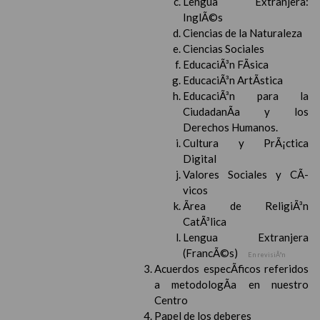
Lengua Extranjera:
InglÃ©s
Ciencias de la Naturaleza
Ciencias Sociales
EducaciÃ³n FÃ­sica
EducaciÃ³n ArtÃ­stica
EducaciÃ³n para la
CiudadanÃ­a y los
Derechos Humanos.
Cultura y PrÃ¡ctica
Digital
Valores Sociales y CÃ­
vicos
Ãrea de ReligiÃ³n
CatÃ³lica
Lengua Extranjera
(FrancÃ©s)
En revisiÃ³n
Acuerdos especÃ­ficos referidos
a metodologÃ­a en nuestro
Centro
Papel de los deberes