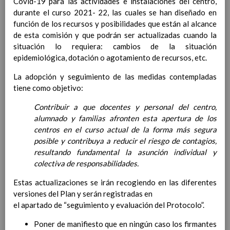
Covid-19 para las actividades e instalaciones del centro,
Competencias bÃ¡sicas
15 noviembre 2019
durante el curso 2021- 22, las cuales se han diseñado en
ProgramaciÃ³n y relaciÃ³n de los
función de los recursos y posibilidades que están al alcance
elementos curriculares del 2Âº ciclo de
de esta comisión y que podrán ser actualizadas cuando la
e. Infantil
15 noviembre 2019
situación lo requiera: cambios de la situación
EvaluaciÃ³n
15 noviembre 2019
epidemiológica, dotación o agotamiento de recursos, etc.
InterrelaciÃ³n familiar-centro
educativo
La adopción y seguimiento de las medidas contempladas
AtenciÃ³n a la diversidad
tiene como objetivo:
15 noviembre
2019
Contribuir a que docentes y personal del centro,
Proyecto curricular de ReligiÃ³n
alumnado y familias afronten esta apertura de los
CatÃ³lica en Segundo Ciclo de Infantil
centros en el curso actual de la forma más segura
ConcreciÃ³n curricular para la
posible y contribuya a reducir el riesgo de contagios,
etapa
15 noviembre 2019
resultando fundamental la asunción individual y
Ãrea III: Lenguajes:
colectiva de responsabilidades.
comunicaciÃ³n y
representaciÃ³n
15 noviembre 2019
Estas actualizaciones se irán recogiendo en las diferentes
Ãrea II: Conocimiento del
versiones del Plan y serán registradas en
medio
15 noviembre 2019
el apartado de “seguimiento y evaluación del Protocolo”.
Ãrea I: Conocimiento de sÃ­
mismo y autonomÃ­a
Poner de manifiesto que en ningún caso los firmantes