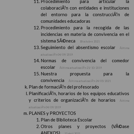
Procedimiento para articular la
colaboraciÃ³n con entidades e instituciones
del entorno para la construcciÃ³n de
comunidades educadoras
Procedimiento para la recogida de las
incidencias en materia de convivencia en el
sistema SÃ©neca
18 octubre 2021
Seguimiento del absentismo escolar
Ãšltima
actualizaciÃ³n 04/ 09/ 2019
Normas de convivencia del comedor
escolar
Ãšltima actualizaciÃ³n 21/ 10/ 2019
Nuestra propuesta para la
convivencia
Ãšltima actualizaciÃ³n 24/ 05/ 2021
Plan de formaciÃ³n del profesorado
PlanificaciÃ³n, horarios de los equipos educativos
y criterios de organizaciÃ³n de horarios
Ãšltima
actualizaciÃ³n 04/ 09/ 2019
PLANES y PROYECTOS
Plan de Biblioteca Escolar
Otros planes y proyectos (VÃ©ase
ANEXOS)
13 abril 2021