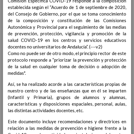
Comisión Específica COVID-19 responde a la composición
Contenido
establecida según el “Acuerdo de 1 de septiembre de 2020,
del Consejo de Gobierno, por el que se toma conocimiento
IntroducciÃ³n
de la composición y constitución de las Comisiones
AnÃ¡lisis del Contexto
Autonómica y Provincial para el seguimiento de las medias
Proyecto Educativo
de prevención, protección, vigilancia y promoción de la
Marco Normativo
salud COVID-19 en los centros y servicios educativos
Objetivos propios para la mejora del rendimiento
docentes no universitarios de Andalucía”. (---v2)
escolar
Como no puede ser de otro modo, el principio rector de este
LÃ­neas generales de actuaciÃ³n pedagÃ³gica
protocolo responde a “priorizar la prevención y protección
CoordinaciÃ³n y concreciÃ³n de los contenidos
de la salud en cualquier toma de decisión o adopción de
curriculares, asÃ­ como el tratamiento transversal
medidas".
en las Ã¡reas de la educaciÃ³n en valores y otras
Así, se ha realizado acorde a las características propias de
enseÃ±anzas
nuestro centro y de las enseñanzas que en él se imparten
EducaciÃ³n Infantil (Segundo Ciclo)
15
(Infantil y Primaria), grupos de alumnos y alumnas,
noviembre 2019
características y disposiciones espaciales, personal, aulas,
Objetivos generales
15 noviembre 2019
las distintas actividades docentes, etc.
Ãreas Curriculares
InterrelaciÃ³n de las inteligencias
Este documento incluye recomendaciones y directrices en
mÃºltiples con los objetivos generales
relación a las medidas de prevención e higiene frente a la
y de Ã¡reas curriculares.