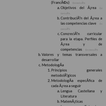
(FrancÃ©s)
En revisiÃ³n
Objetivos del Ã¡rea
En
revisiÃ³n
ContribuciÃ³n del Ã¡rea a
las competencias clave
En
revisiÃ³n
ConcreciÃ³n curricular
para la etapa. Perfiles de
Ã¡rea y de
competencias
En revisiÃ³n
Valores y temas transversales a
desarrollar
MetodologÃ­a
Principios generales
metodolÃ³gicos
MetodologÃ­a especÃ­fica de
cada Ã¡rea a seguir
Lengua Castellana y
Literatura
MatemÃ¡ticas