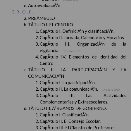
AutoevaluaciÃ³n
R.O.F.
PREÃMBULO
TÃTULO I. EL CENTRO
CapÃ­tulo I. DefiniciÃ³n y clasificaciÃ³n.
CapÃ­tulo II. Jornada, Calendario y Horarios
CapÃ­tulo III. OrganizaciÃ³n de la
vigilancia.
31 / ene / 2020
CapÃ­tulo IV. Elementos de identidad del
Centro
TÃTULO II. LA PARTICIPACIÃ“N Y LA
COMUNICACIÃ“N
CapÃ­tulo I. La participaciÃ³n.
CapÃ­tulo II. La comunicaciÃ³n.
17 enero 2020
CapÃ­tulo III. Las Actividades
Complementarias y Extraescolares.
TÃTULO III. Ã“RGANOS DE GOBIERNO.
CapÃ­tulo I. ClasificaciÃ³n
CapÃ­tulo II. El Consejo Escolar.
CapÃ­tulo III. El Claustro de Profesores.