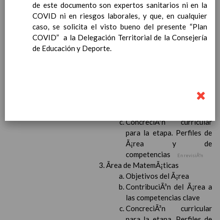
personal
de este documento son expertos sanitarios ni en la
15 noviembre 2019
MetodologÃ­a
COVID ni en riesgos laborales, y que, en cualquier
15 noviembre 2019
Recursos
caso, se solicita el visto bueno del presente “Plan
15 noviembre 2019
EducaciÃ³n Primaria
COVID” a la Delegación Territorial de la Consejería
CoordinaciÃ³n y concreciÃ³n curricular
de Educación y Deporte.
Objetivos de la etapa
Ãrea de Lengua Castellana y
Literatura
Objetivos del Ã¡rea
ContribuciÃ³n del Ã¡rea a
las competencias clave
ConcreciÃ³n curricular
para la etapa. Perfiles de
Ã¡rea y de
competencias
En revisiÃ³n
Ãrea de MatemÃ¡ticas
Objetivos del Ã¡rea
ContribuciÃ³n del Ã¡rea a
las competencias clave
ConcreciÃ³n curricular
para la etapa. Perfiles de