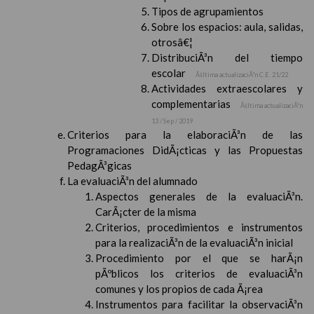
Tipos de agrupamientos
Sobre los espacios: aula, salidas,
otrosâ€¦
DistribuciÃ³n del tiempo
escolar
Ãšltima actualizaciÃ³n C.E. 21/22
Actividades extraescolares y
complementarias
Ãšltima actualizaciÃ³n
13 / Sep / 2019
Criterios para la elaboraciÃ³n de las
Programaciones DidÃ¡cticas y las Propuestas
PedagÃ³gicas
La evaluaciÃ³n del alumnado
Aspectos generales de la evaluaciÃ³n.
CarÃ¡cter de la misma
Criterios, procedimientos e instrumentos
para la realizaciÃ³n de la evaluaciÃ³n inicial
Procedimiento por el que se harÃ¡n
pÃºblicos los criterios de evaluaciÃ³n
comunes y los propios de cada Ã¡rea
Instrumentos para facilitar la observaciÃ³n