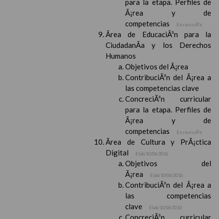
para la etapa. Perfiles de
Ã¡rea y de
competencias
En revisiÃ³n
Ãrea de EducaciÃ³n para la
CiudadanÃ­a y los Derechos
Humanos
Objetivos del Ã¡rea
ContribuciÃ³n del Ã¡rea a
las competencias clave
ConcreciÃ³n curricular
para la etapa. Perfiles de
Ã¡rea y de
competencias
En revisiÃ³n
Ãrea de Cultura y PrÃ¡ctica
Digital
Elab/10/06/2016
Objetivos del
Ã¡rea
Elab/10/06/2016
ContribuciÃ³n del Ã¡rea a
las competencias
clave
Elab/10/06/2016
ConcreciÃ³n curricular