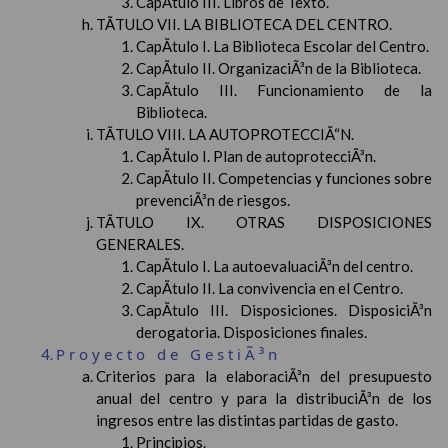
CapÃ­tulo III. Libros de Texto.
TÃTULO VII. LA BIBLIOTECA DEL CENTRO.
CapÃ­tulo I. La Biblioteca Escolar del Centro.
CapÃ­tulo II. OrganizaciÃ³n de la Biblioteca.
CapÃ­tulo III. Funcionamiento de la
Biblioteca.
TÃTULO VIII. LA AUTOPROTECCIÃ“N.
CapÃ­tulo I. Plan de autoprotecciÃ³n.
CapÃ­tulo II. Competencias y funciones sobre
prevenciÃ³n de riesgos.
TÃTULO IX. OTRAS DISPOSICIONES
GENERALES.
CapÃ­tulo I. La autoevaluaciÃ³n del centro.
CapÃ­tulo II. La convivencia en el Centro.
CapÃ­tulo III. Disposiciones. DisposiciÃ³n
derogatoria. Disposiciones finales.
Proyecto de GestiÃ³n
Criterios para la elaboraciÃ³n del presupuesto
anual del centro y para la distribuciÃ³n de los
ingresos entre las distintas partidas de gasto.
Principios.