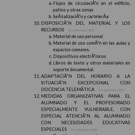
Flujos de circulaciÃ³n en el edificio,
patios y otras zonas
SeÃ±alizaciÃ³n y cartelerÃ­a
DISPOSICIÃ“N DEL MATERIAL Y LOS
RECURSOS
01 septiembre 2021
Material de uso personal
Material de uso comÃºn en las aulas y
espacios comunes.
Dispositivos electrÃ³nicos
Libros de texto y otros materiales en
soporte documental.
ADAPTACIÃ“N DEL HORARIO A LA
SITUACIÃ“N EXCEPCIONAL CON
DOCENCIA TELEMÃTICA
01 septiembre 2021
MEDIDAS ORGANIZATIVAS PARA EL
ALUMNADO Y EL PROFESORADO
ESPECIALMENTE VULNERABLE, CON
ESPECIAL ATENCIÃ“N AL ALUMNADO
CON NECESIDADES EDUCATIVAS
ESPECIALES
01 septiembre 2021