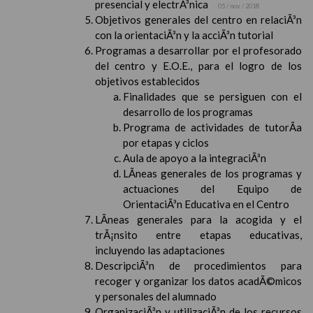
presencial y electrÃ³nica
05 / nov / 2018
Objetivos generales del centro en relaciÃ³n
con la orientaciÃ³n y la acciÃ³n tutorial
Programas a desarrollar por el profesorado
del centro y E.O.E., para el logro de los
objetivos establecidos
Finalidades que se persiguen con el
desarrollo de los programas
Programa de actividades de tutorÃ­a
por etapas y ciclos
Aula de apoyo a la integraciÃ³n
LÃ­neas generales de los programas y
actuaciones del Equipo de
OrientaciÃ³n Educativa en el Centro
LÃ­neas generales para la acogida y el
trÃ¡nsito entre etapas educativas,
incluyendo las adaptaciones
DescripciÃ³n de procedimientos para
recoger y organizar los datos acadÃ©micos
y personales del alumnado
OrganizaciÃ³n y utilizaciÃ³n de los recursos