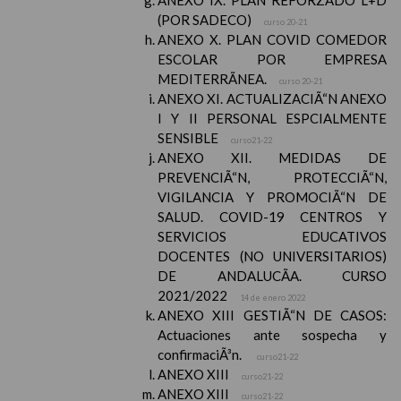
ANEXO IX. PLAN REFORZADO L+D
(POR SADECO)
curso 20-21
ANEXO X. PLAN COVID COMEDOR
ESCOLAR POR EMPRESA
MEDITERRÃNEA.
curso 20-21
ANEXO XI. ACTUALIZACIÃ“N ANEXO
I Y II PERSONAL ESPCIALMENTE
SENSIBLE
curso21-22
ANEXO XII. MEDIDAS DE
PREVENCIÃ“N, PROTECCIÃ“N,
VIGILANCIA Y PROMOCIÃ“N DE
SALUD. COVID-19 CENTROS Y
SERVICIOS EDUCATIVOS
DOCENTES (NO UNIVERSITARIOS)
DE ANDALUCÃA. CURSO
2021/2022
14 de enero 2022
ANEXO XIII GESTIÃ“N DE CASOS:
Actuaciones ante sospecha y
confirmaciÃ³n.
curso21-22
ANEXO XIII
curso21-22
ANEXO XIII
curso21-22