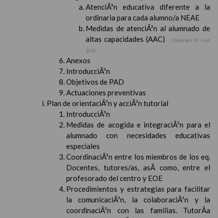
AtenciÃ³n educativa diferente a la
ordinaria para cada alumno/a NEAE
Medidas de atenciÃ³n al alumnado de
altas capacidades (AAC)
Elaborado 06 sept
2019
Anexos
IntroducciÃ³n
Objetivos de PAD
Actuaciones preventivas
Plan de orientaciÃ³n y acciÃ³n tutorial
IntroducciÃ³n
Medidas de acogida e integraciÃ³n para el
alumnado con necesidades educativas
especiales
CoordinaciÃ³n entre los miembros de los eq.
Docentes, tutores/as, asÃ­ como, entre el
profesorado del centro y EOE
Procedimientos y estrategias para facilitar
la comunicaciÃ³n, la colaboraciÃ³n y la
coordinaciÃ³n con las familias. TutorÃ­a