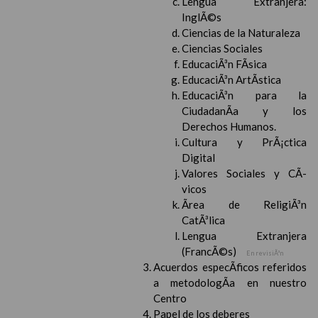
Lengua Extranjera:
InglÃ©s
Ciencias de la Naturaleza
Ciencias Sociales
EducaciÃ³n FÃ­sica
EducaciÃ³n ArtÃ­stica
EducaciÃ³n para la
CiudadanÃ­a y los
Derechos Humanos.
Cultura y PrÃ¡ctica
Digital
Valores Sociales y CÃ­
vicos
Ãrea de ReligiÃ³n
CatÃ³lica
Lengua Extranjera
(FrancÃ©s)
En revisiÃ³n
Acuerdos especÃ­ficos referidos
a metodologÃ­a en nuestro
Centro
Papel de los deberes