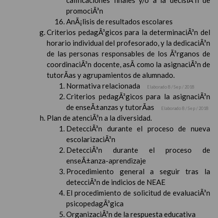
calificaciones finales y/o a la decisiÃ³n de
promociÃ³n
AnÃ¡lisis de resultados escolares
Criterios pedagÃ³gicos para la determinaciÃ³n del
horario individual del profesorado, y la dedicaciÃ³n
de las personas responsables de los Ã³rganos de
coordinaciÃ³n docente, asÃ­ como la asignaciÃ³n de
tutorÃ­as y agrupamientos de alumnado.
Normativa relacionada
Elaborado 8 / Sep / 2018
Criterios pedagÃ³gicos para la asignaciÃ³n
de enseÃ±anzas y tutorÃ­as
Elaborado 8 / Sep / 2018
Plan de atenciÃ³n a la diversidad.
DetecciÃ³n durante el proceso de nueva
escolarizaciÃ³n
DetecciÃ³n durante el proceso de
enseÃ±anza-aprendizaje
Procedimiento general a seguir tras la
detecciÃ³n de indicios de NEAE
El procedimiento de solicitud de evaluaciÃ³n
psicopedagÃ³gica
OrganizaciÃ³n de la respuesta educativa