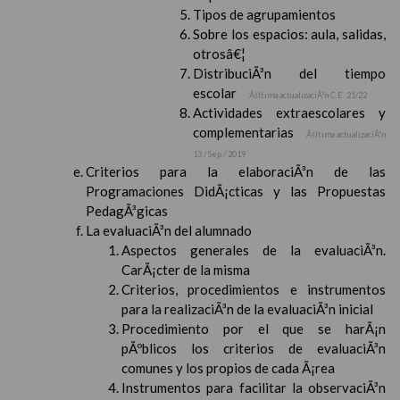
Tipos de agrupamientos
Sobre los espacios: aula, salidas,
otrosâ€¦
DistribuciÃ³n del tiempo
escolar
Ãšltima actualizaciÃ³n C.E. 21/22
Actividades extraescolares y
complementarias
Ãšltima actualizaciÃ³n
13 / Sep / 2019
Criterios para la elaboraciÃ³n de las
Programaciones DidÃ¡cticas y las Propuestas
PedagÃ³gicas
La evaluaciÃ³n del alumnado
Aspectos generales de la evaluaciÃ³n.
CarÃ¡cter de la misma
Criterios, procedimientos e instrumentos
para la realizaciÃ³n de la evaluaciÃ³n inicial
Procedimiento por el que se harÃ¡n
pÃºblicos los criterios de evaluaciÃ³n
comunes y los propios de cada Ã¡rea
Instrumentos para facilitar la observaciÃ³n