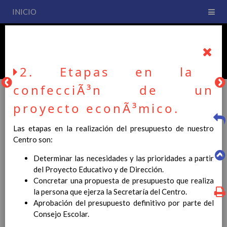
INICIO
PLAN DE CENTRO
CEIP San Fernando
2. Etapas en la
confecciÃ³n de un
proyecto econÃ³mico.
PLAN DE CENTRO
Las etapas en la realización del presupuesto de nuestro
Centro son:
La entrada en vigor del Real Decreto 126/2014, de 28 de
Determinar las necesidades y las prioridades a partir
febrero, por el que se establece el currículo básico de la
del Proyecto Educativo y de Dirección.
Educación Primaria, se ha hecho necesario la revisión y
Concretar una propuesta de presupuesto que realiza
adecuación de nuestro Plan de Centro a esta normativa, el cual
la persona que ejerza la Secretaría del Centro.
usted podrá consultar desde este sitio web.
Aprobación del presupuesto definitivo por parte del
Consejo Escolar.
Esperamos que sea de su interés.