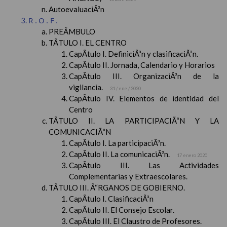
AutoevaluaciÃ³n
R.O.F.
PREÃMBULO
TÃTULO I. EL CENTRO
CapÃ­tulo I. DefiniciÃ³n y clasificaciÃ³n.
CapÃ­tulo II. Jornada, Calendario y Horarios
CapÃ­tulo III. OrganizaciÃ³n de la
vigilancia.
31 / ene / 2020
CapÃ­tulo IV. Elementos de identidad del
Centro
TÃTULO II. LA PARTICIPACIÃ“N Y LA
COMUNICACIÃ“N
CapÃ­tulo I. La participaciÃ³n.
CapÃ­tulo II. La comunicaciÃ³n.
17 enero 2020
CapÃ­tulo III. Las Actividades
Complementarias y Extraescolares.
TÃTULO III. Ã“RGANOS DE GOBIERNO.
CapÃ­tulo I. ClasificaciÃ³n
CapÃ­tulo II. El Consejo Escolar.
CapÃ­tulo III. El Claustro de Profesores.