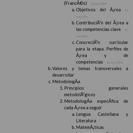
(FrancÃ©s)
En revisiÃ³n
Objetivos del Ã¡rea
En
revisiÃ³n
ContribuciÃ³n del Ã¡rea a
las competencias clave
En
revisiÃ³n
ConcreciÃ³n curricular
para la etapa. Perfiles de
Ã¡rea y de
competencias
En revisiÃ³n
Valores y temas transversales a
desarrollar
MetodologÃ­a
Principios generales
metodolÃ³gicos
MetodologÃ­a especÃ­fica de
cada Ã¡rea a seguir
Lengua Castellana y
Literatura
MatemÃ¡ticas