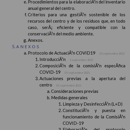
Procedimientos para la elaboraciÃ³n del inventario
anual general del centro.
Criterios para una gestiÃ³n sostenible de los
recursos del centro y de los residuos que, en todo
caso, serÃ¡ eficiente y compatible con la
conservaciÃ³n del medio ambiente.
Anexos.
ANEXOS
Protocolo de ActuaciÃ³n COVID19
01 septiembre 2021
IntroducciÃ³n
1 septiembre 2021
ComposiciÃ³n de la comisiÃ³n especÃ­fica
COVID-19
01 septiembre 2021
Actuaciones previas a la apertura del
centro
01 septiembre 2021
Consideraciones previas
Medidas generales
Limpieza y DesinfecciÃ³n (L+D)
ConstituciÃ³n y puesta en
funcionamiento de la ComisiÃ³n
COVID-19
ElaboraciÃ³n del protocolo