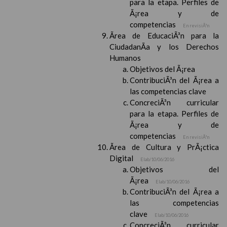
para la etapa. Perfiles de
Ã¡rea y de
competencias
En revisiÃ³n
Ãrea de EducaciÃ³n para la
CiudadanÃ­a y los Derechos
Humanos
Objetivos del Ã¡rea
ContribuciÃ³n del Ã¡rea a
las competencias clave
ConcreciÃ³n curricular
para la etapa. Perfiles de
Ã¡rea y de
competencias
En revisiÃ³n
Ãrea de Cultura y PrÃ¡ctica
Digital
Elab/10/06/2016
Objetivos del
Ã¡rea
Elab/10/06/2016
ContribuciÃ³n del Ã¡rea a
las competencias
clave
Elab/10/06/2016
ConcreciÃ³n curricular