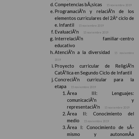
Competencias bÃ¡sicas
15 noviembre 2019
ProgramaciÃ³n y relaciÃ³n de los
elementos curriculares del 2Âº ciclo de
e. Infantil
15 noviembre 2019
EvaluaciÃ³n
15 noviembre 2019
InterrelaciÃ³n familiar-centro
educativo
AtenciÃ³n a la diversidad
15 noviembre
2019
Proyecto curricular de ReligiÃ³n
CatÃ³lica en Segundo Ciclo de Infantil
ConcreciÃ³n curricular para la
etapa
15 noviembre 2019
Ãrea III: Lenguajes:
comunicaciÃ³n y
representaciÃ³n
15 noviembre 2019
Ãrea II: Conocimiento del
medio
15 noviembre 2019
Ãrea I: Conocimiento de sÃ­
mismo y autonomÃ­a