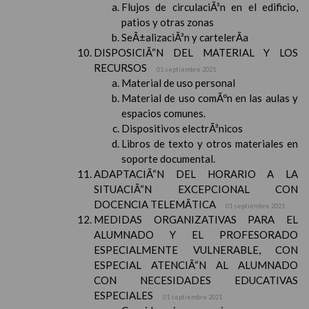
Flujos de circulaciÃ³n en el edificio,
patios y otras zonas
SeÃ±alizaciÃ³n y cartelerÃ­a
DISPOSICIÃ“N DEL MATERIAL Y LOS
RECURSOS
01 septiembre 2021
Material de uso personal
Material de uso comÃºn en las aulas y
espacios comunes.
Dispositivos electrÃ³nicos
Libros de texto y otros materiales en
soporte documental.
ADAPTACIÃ“N DEL HORARIO A LA
SITUACIÃ“N EXCEPCIONAL CON
DOCENCIA TELEMÃTICA
01 septiembre 2021
MEDIDAS ORGANIZATIVAS PARA EL
ALUMNADO Y EL PROFESORADO
ESPECIALMENTE VULNERABLE, CON
ESPECIAL ATENCIÃ“N AL ALUMNADO
CON NECESIDADES EDUCATIVAS
ESPECIALES
01 septiembre 2021