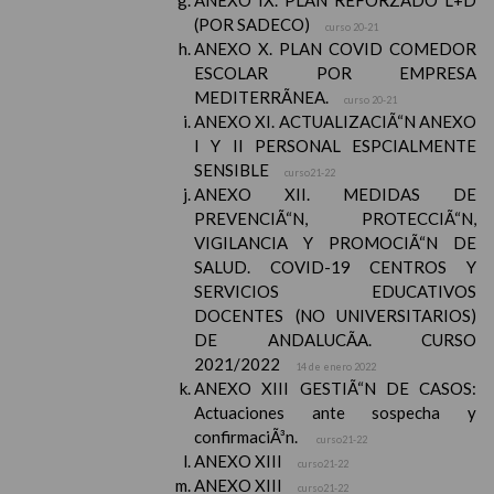
ANEXO IX. PLAN REFORZADO L+D
(POR SADECO)
curso 20-21
ANEXO X. PLAN COVID COMEDOR
ESCOLAR POR EMPRESA
MEDITERRÃNEA.
curso 20-21
ANEXO XI. ACTUALIZACIÃ“N ANEXO
I Y II PERSONAL ESPCIALMENTE
SENSIBLE
curso21-22
ANEXO XII. MEDIDAS DE
PREVENCIÃ“N, PROTECCIÃ“N,
VIGILANCIA Y PROMOCIÃ“N DE
SALUD. COVID-19 CENTROS Y
SERVICIOS EDUCATIVOS
DOCENTES (NO UNIVERSITARIOS)
DE ANDALUCÃA. CURSO
2021/2022
14 de enero 2022
ANEXO XIII GESTIÃ“N DE CASOS:
Actuaciones ante sospecha y
confirmaciÃ³n.
curso21-22
ANEXO XIII
curso21-22
ANEXO XIII
curso21-22