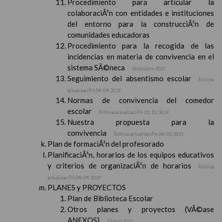
Procedimiento para articular la
colaboraciÃ³n con entidades e instituciones
del entorno para la construcciÃ³n de
comunidades educadoras
Procedimiento para la recogida de las
incidencias en materia de convivencia en el
sistema SÃ©neca
18 octubre 2021
Seguimiento del absentismo escolar
Ãšltima
actualizaciÃ³n 04/ 09/ 2019
Normas de convivencia del comedor
escolar
Ãšltima actualizaciÃ³n 21/ 10/ 2019
Nuestra propuesta para la
convivencia
Ãšltima actualizaciÃ³n 24/ 05/ 2021
Plan de formaciÃ³n del profesorado
PlanificaciÃ³n, horarios de los equipos educativos
y criterios de organizaciÃ³n de horarios
Ãšltima
actualizaciÃ³n 04/ 09/ 2019
PLANES y PROYECTOS
Plan de Biblioteca Escolar
Otros planes y proyectos (VÃ©ase
ANEXOS)
13 abril 2021