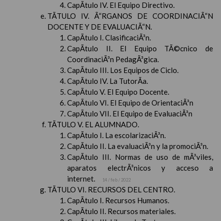
CapÃ­tulo IV. El Equipo Directivo.
TÃTULO IV. Ã“RGANOS DE COORDINACIÃ“N
DOCENTE Y DE EVALUACIÃ“N.
CapÃ­tulo I. ClasificaciÃ³n.
CapÃ­tulo II. El Equipo TÃ©cnico de
CoordinaciÃ³n PedagÃ³gica.
CapÃ­tulo III. Los Equipos de Ciclo.
CapÃ­tulo IV. La TutorÃ­a.
CapÃ­tulo V. El Equipo Docente.
CapÃ­tulo VI. El Equipo de OrientaciÃ³n
CapÃ­tulo VII. El Equipo de EvaluaciÃ³n
TÃTULO V. EL ALUMNADO.
CapÃ­tulo I. La escolarizaciÃ³n.
CapÃ­tulo II. La evaluaciÃ³n y la promociÃ³n.
CapÃ­tulo III. Normas de uso de mÃ³viles,
aparatos electrÃ³nicos y acceso a
internet.
14 / feb / 2022
TÃTULO VI. RECURSOS DEL CENTRO.
CapÃ­tulo I. Recursos Humanos.
CapÃ­tulo II. Recursos materiales.