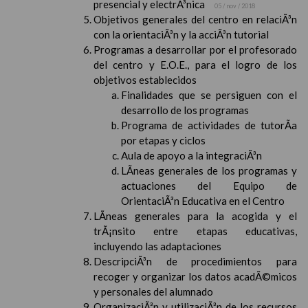
presencial y electrÃ³nica
05 / nov / 2018
Objetivos generales del centro en relaciÃ³n
con la orientaciÃ³n y la acciÃ³n tutorial
Programas a desarrollar por el profesorado
del centro y E.O.E., para el logro de los
objetivos establecidos
Finalidades que se persiguen con el
desarrollo de los programas
Programa de actividades de tutorÃ­a
por etapas y ciclos
Aula de apoyo a la integraciÃ³n
LÃ­neas generales de los programas y
actuaciones del Equipo de
OrientaciÃ³n Educativa en el Centro
LÃ­neas generales para la acogida y el
trÃ¡nsito entre etapas educativas,
incluyendo las adaptaciones
DescripciÃ³n de procedimientos para
recoger y organizar los datos acadÃ©micos
y personales del alumnado
OrganizaciÃ³n y utilizaciÃ³n de los recursos