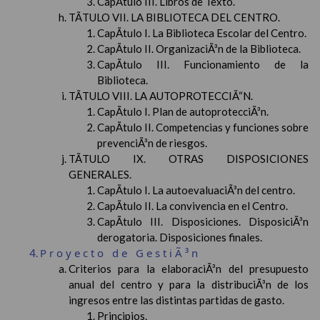
CapÃ­tulo III. Libros de Texto.
TÃTULO VII. LA BIBLIOTECA DEL CENTRO.
CapÃ­tulo I. La Biblioteca Escolar del Centro.
CapÃ­tulo II. OrganizaciÃ³n de la Biblioteca.
CapÃ­tulo III. Funcionamiento de la
Biblioteca.
TÃTULO VIII. LA AUTOPROTECCIÃ“N.
CapÃ­tulo I. Plan de autoprotecciÃ³n.
CapÃ­tulo II. Competencias y funciones sobre
prevenciÃ³n de riesgos.
TÃTULO IX. OTRAS DISPOSICIONES
GENERALES.
CapÃ­tulo I. La autoevaluaciÃ³n del centro.
CapÃ­tulo II. La convivencia en el Centro.
CapÃ­tulo III. Disposiciones. DisposiciÃ³n
derogatoria. Disposiciones finales.
Proyecto de GestiÃ³n
Criterios para la elaboraciÃ³n del presupuesto
anual del centro y para la distribuciÃ³n de los
ingresos entre las distintas partidas de gasto.
Principios.