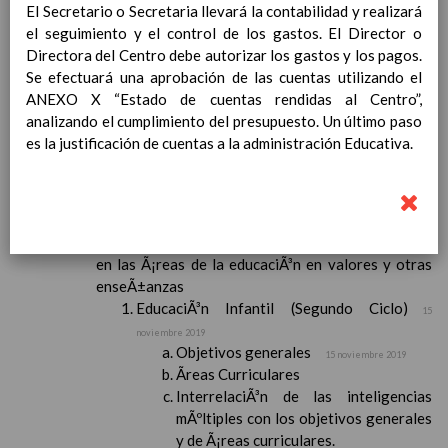
El Secretario o Secretaria llevará la contabilidad y realizará
Contenido
el seguimiento y el control de los gastos. El Director o
Directora del Centro debe autorizar los gastos y los pagos.
IntroducciÃ³n
Se efectuará una aprobación de las cuentas utilizando el
AnÃ¡lisis del Contexto
ANEXO X “Estado de cuentas rendidas al Centro”,
Proyecto Educativo
analizando el cumplimiento del presupuesto. Un último paso
Marco Normativo
es la justificación de cuentas a la administración Educativa.
Objetivos propios para la mejora del rendimiento
escolar
LÃ­neas generales de actuaciÃ³n pedagÃ³gica
CoordinaciÃ³n y concreciÃ³n de los contenidos
curriculares, asÃ­ como el tratamiento transversal
en las Ã¡reas de la educaciÃ³n en valores y otras
enseÃ±anzas
EducaciÃ³n Infantil (Segundo Ciclo)
15
noviembre 2019
Objetivos generales
15 noviembre 2019
Ãreas Curriculares
InterrelaciÃ³n de las inteligencias
mÃºltiples con los objetivos generales
y de Ã¡reas curriculares.