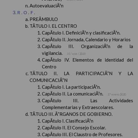
AutoevaluaciÃ³n
R.O.F.
PREÃMBULO
TÃTULO I. EL CENTRO
CapÃ­tulo I. DefiniciÃ³n y clasificaciÃ³n.
CapÃ­tulo II. Jornada, Calendario y Horarios
CapÃ­tulo III. OrganizaciÃ³n de la
vigilancia.
31 / ene / 2020
CapÃ­tulo IV. Elementos de identidad del
Centro
TÃTULO II. LA PARTICIPACIÃ“N Y LA
COMUNICACIÃ“N
CapÃ­tulo I. La participaciÃ³n.
CapÃ­tulo II. La comunicaciÃ³n.
17 enero 2020
CapÃ­tulo III. Las Actividades
Complementarias y Extraescolares.
TÃTULO III. Ã“RGANOS DE GOBIERNO.
CapÃ­tulo I. ClasificaciÃ³n
CapÃ­tulo II. El Consejo Escolar.
CapÃ­tulo III. El Claustro de Profesores.