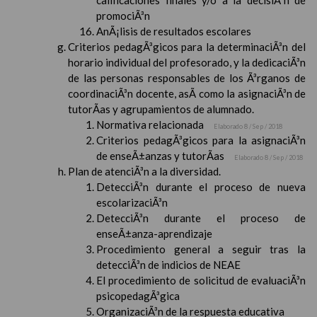
calificaciones finales y/o a la decisiÃ³n de
promociÃ³n
AnÃ¡lisis de resultados escolares
Criterios pedagÃ³gicos para la determinaciÃ³n del
horario individual del profesorado, y la dedicaciÃ³n
de las personas responsables de los Ã³rganos de
coordinaciÃ³n docente, asÃ­ como la asignaciÃ³n de
tutorÃ­as y agrupamientos de alumnado.
Normativa relacionada
Elaborado 8 / Sep / 2018
Criterios pedagÃ³gicos para la asignaciÃ³n
de enseÃ±anzas y tutorÃ­as
Elaborado 8 / Sep / 2018
Plan de atenciÃ³n a la diversidad.
DetecciÃ³n durante el proceso de nueva
escolarizaciÃ³n
DetecciÃ³n durante el proceso de
enseÃ±anza-aprendizaje
Procedimiento general a seguir tras la
detecciÃ³n de indicios de NEAE
El procedimiento de solicitud de evaluaciÃ³n
psicopedagÃ³gica
OrganizaciÃ³n de la respuesta educativa