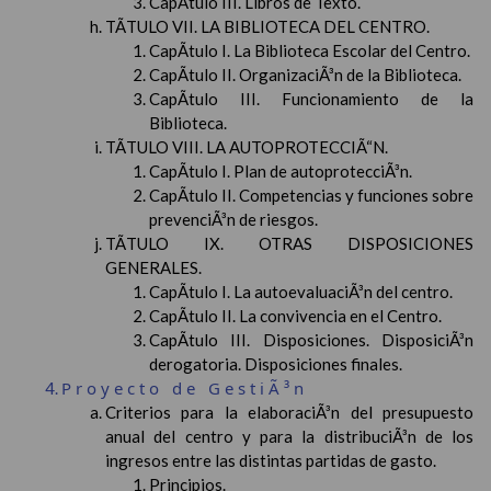
CapÃ­tulo III. Libros de Texto.
TÃTULO VII. LA BIBLIOTECA DEL CENTRO.
CapÃ­tulo I. La Biblioteca Escolar del Centro.
CapÃ­tulo II. OrganizaciÃ³n de la Biblioteca.
CapÃ­tulo III. Funcionamiento de la
Biblioteca.
TÃTULO VIII. LA AUTOPROTECCIÃ“N.
CapÃ­tulo I. Plan de autoprotecciÃ³n.
CapÃ­tulo II. Competencias y funciones sobre
prevenciÃ³n de riesgos.
TÃTULO IX. OTRAS DISPOSICIONES
GENERALES.
CapÃ­tulo I. La autoevaluaciÃ³n del centro.
CapÃ­tulo II. La convivencia en el Centro.
CapÃ­tulo III. Disposiciones. DisposiciÃ³n
derogatoria. Disposiciones finales.
Proyecto de GestiÃ³n
Criterios para la elaboraciÃ³n del presupuesto
anual del centro y para la distribuciÃ³n de los
ingresos entre las distintas partidas de gasto.
Principios.