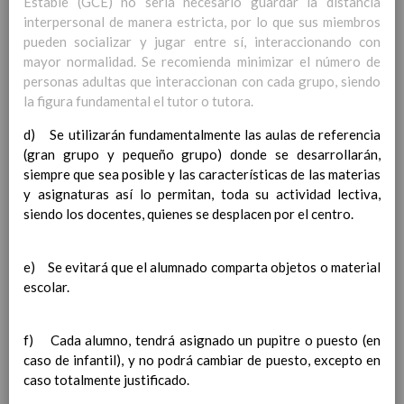
Estable (GCE) no sería necesario guardar la distancia
Contenido
interpersonal de manera estricta, por lo que sus miembros
pueden socializar y jugar entre sí, interaccionando con
IntroducciÃ³n
mayor normalidad. Se recomienda minimizar el número de
AnÃ¡lisis del Contexto
personas adultas que interaccionan con cada grupo, siendo
Proyecto Educativo
la figura fundamental el tutor o tutora.
Marco Normativo
d) Se utilizarán fundamentalmente las aulas de referencia
Objetivos propios para la mejora del rendimiento
(gran grupo y pequeño grupo) donde se desarrollarán,
escolar
siempre que sea posible y las características de las materias
LÃ­neas generales de actuaciÃ³n pedagÃ³gica
y asignaturas así lo permitan, toda su actividad lectiva,
CoordinaciÃ³n y concreciÃ³n de los contenidos
siendo los docentes, quienes se desplacen por el centro.
curriculares, asÃ­ como el tratamiento transversal
en las Ã¡reas de la educaciÃ³n en valores y otras
enseÃ±anzas
e) Se evitará que el alumnado comparta objetos o material
EducaciÃ³n Infantil (Segundo Ciclo)
15
escolar.
noviembre 2019
Objetivos generales
15 noviembre 2019
Ãreas Curriculares
f) Cada alumno, tendrá asignado un pupitre o puesto (en
InterrelaciÃ³n de las inteligencias
caso de infantil), y no podrá cambiar de puesto, excepto en
mÃºltiples con los objetivos generales
caso totalmente justificado.
y de Ã¡reas curriculares.