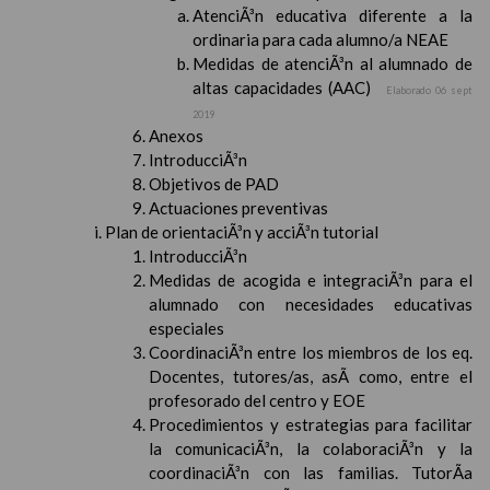
AtenciÃ³n educativa diferente a la
ordinaria para cada alumno/a NEAE
Medidas de atenciÃ³n al alumnado de
altas capacidades (AAC)
Elaborado 06 sept
2019
Anexos
IntroducciÃ³n
Objetivos de PAD
Actuaciones preventivas
Plan de orientaciÃ³n y acciÃ³n tutorial
IntroducciÃ³n
Medidas de acogida e integraciÃ³n para el
alumnado con necesidades educativas
especiales
CoordinaciÃ³n entre los miembros de los eq.
Docentes, tutores/as, asÃ­ como, entre el
profesorado del centro y EOE
Procedimientos y estrategias para facilitar
la comunicaciÃ³n, la colaboraciÃ³n y la
coordinaciÃ³n con las familias. TutorÃ­a