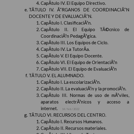
CapÃ­tulo IV. El Equipo Directivo.
TÃTULO IV. Ã“RGANOS DE COORDINACIÃ“N
DOCENTE Y DE EVALUACIÃ“N.
CapÃ­tulo I. ClasificaciÃ³n.
CapÃ­tulo II. El Equipo TÃ©cnico de
CoordinaciÃ³n PedagÃ³gica.
CapÃ­tulo III. Los Equipos de Ciclo.
CapÃ­tulo IV. La TutorÃ­a.
CapÃ­tulo V. El Equipo Docente.
CapÃ­tulo VI. El Equipo de OrientaciÃ³n
CapÃ­tulo VII. El Equipo de EvaluaciÃ³n
TÃTULO V. EL ALUMNADO.
CapÃ­tulo I. La escolarizaciÃ³n.
CapÃ­tulo II. La evaluaciÃ³n y la promociÃ³n.
CapÃ­tulo III. Normas de uso de mÃ³viles,
aparatos electrÃ³nicos y acceso a
internet.
14 / feb / 2022
TÃTULO VI. RECURSOS DEL CENTRO.
CapÃ­tulo I. Recursos Humanos.
CapÃ­tulo II. Recursos materiales.