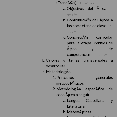
(FrancÃ©s)
En revisiÃ³n
Objetivos del Ã¡rea
En
revisiÃ³n
ContribuciÃ³n del Ã¡rea a
las competencias clave
En
revisiÃ³n
ConcreciÃ³n curricular
para la etapa. Perfiles de
Ã¡rea y de
competencias
En revisiÃ³n
Valores y temas transversales a
desarrollar
MetodologÃ­a
Principios generales
metodolÃ³gicos
MetodologÃ­a especÃ­fica de
cada Ã¡rea a seguir
Lengua Castellana y
Literatura
MatemÃ¡ticas