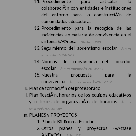
Procedimiento para articular la
colaboraciÃ³n con entidades e instituciones
del entorno para la construcciÃ³n de
comunidades educadoras
Procedimiento para la recogida de las
incidencias en materia de convivencia en el
sistema SÃ©neca
18 octubre 2021
Seguimiento del absentismo escolar
Ãšltima
actualizaciÃ³n 04/ 09/ 2019
Normas de convivencia del comedor
escolar
Ãšltima actualizaciÃ³n 21/ 10/ 2019
Nuestra propuesta para la
convivencia
Ãšltima actualizaciÃ³n 24/ 05/ 2021
Plan de formaciÃ³n del profesorado
PlanificaciÃ³n, horarios de los equipos educativos
y criterios de organizaciÃ³n de horarios
Ãšltima
actualizaciÃ³n 04/ 09/ 2019
PLANES y PROYECTOS
Plan de Biblioteca Escolar
Otros planes y proyectos (VÃ©ase
ANEXOS)
13 abril 2021