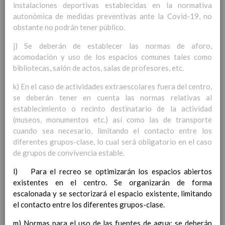
personal
instalaciones deportivas establecidas en la normativa
15 noviembre 2019
MetodologÃ­a
autonómica de medidas preventivas ante la Covid-19, no
15 noviembre 2019
Recursos
obstante no podrán tener público.
15 noviembre 2019
EducaciÃ³n Primaria
j) Se deberán de establecer las normas de aforo,
CoordinaciÃ³n y concreciÃ³n curricular
acomodación y uso de los espacios comunes tales como
Objetivos de la etapa
bibliotecas, salón de actos, salas de profesores, etc.
Ãrea de Lengua Castellana y
Literatura
k) En el caso de actividades extraescolares fuera del centro,
Objetivos del Ã¡rea
se deberán tener en cuenta las normas relativas al
ContribuciÃ³n del Ã¡rea a
establecimiento o recinto destinatario de la actividad
las competencias clave
(museos, monumentos etc.) así como las de transporte
ConcreciÃ³n curricular
cuando sea necesario, limitando el contacto entre los
para la etapa. Perfiles de
diferentes grupos-clase, lo cual será obligatorio en el caso
Ã¡rea y de
de grupos de convivencia estable.
competencias
En revisiÃ³n
Ãrea de MatemÃ¡ticas
l) Para el recreo se optimizarán los espacios abiertos
Objetivos del Ã¡rea
existentes en el centro. Se organizarán de forma
ContribuciÃ³n del Ã¡rea a
escalonada y se sectorizará el espacio existente, limitando
las competencias clave
el contacto entre los diferentes grupos-clase.
ConcreciÃ³n curricular
m) Normas para el uso de las fuentes de agua: se deberán
para la etapa. Perfiles de