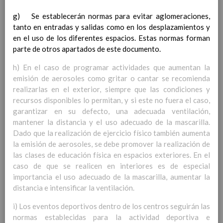
Competencias bÃ¡sicas
15 noviembre 2019
g) Se establecerán normas para evitar aglomeraciones,
ProgramaciÃ³n y relaciÃ³n de los
tanto en entradas y salidas como en los desplazamientos y
elementos curriculares del 2Âº ciclo de
en el uso de los diferentes espacios. Estas normas forman
e. Infantil
15 noviembre 2019
parte de otros apartados de este documento.
EvaluaciÃ³n
15 noviembre 2019
InterrelaciÃ³n familiar-centro
h) En el caso de programar actividades que aumentan la
educativo
emisión de aerosoles como gritar o cantar se recomienda
AtenciÃ³n a la diversidad
15 noviembre
realizarlas en el exterior, siempre que las condiciones y
2019
recursos disponibles lo permitan, y si este no fuera el caso,
Proyecto curricular de ReligiÃ³n
garantizar en su defecto, una adecuada ventilación,
CatÃ³lica en Segundo Ciclo de Infantil
mantener la distancia y el uso adecuado de la mascarilla.
ConcreciÃ³n curricular para la
Dado que la realización de ejercicio físico también aumenta
etapa
15 noviembre 2019
la emisión de aerosoles, se debe promover la realización de
Ãrea III: Lenguajes:
las clases de educación física en espacios exteriores. En el
comunicaciÃ³n y
caso de que se realicen en interiores es de especial
representaciÃ³n
15 noviembre 2019
importancia el uso adecuado de la mascarilla, aumentar la
Ãrea II: Conocimiento del
distancia e intensificar la ventilación.
medio
15 noviembre 2019
Ãrea I: Conocimiento de sÃ­
i) Los eventos deportivos dentro de los centros seguirán las
mismo y autonomÃ­a
normas establecidas para la actividad deportiva e