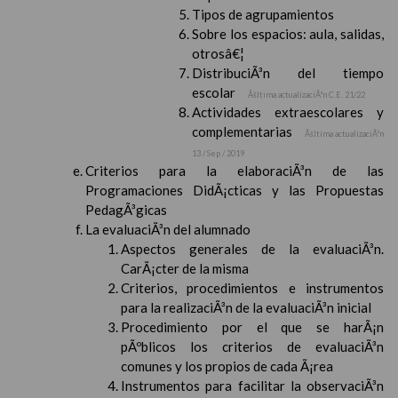
Tipos de agrupamientos
Sobre los espacios: aula, salidas,
otrosâ€¦
DistribuciÃ³n del tiempo
escolar
Ãšltima actualizaciÃ³n C.E. 21/22
Actividades extraescolares y
complementarias
Ãšltima actualizaciÃ³n
13 / Sep / 2019
Criterios para la elaboraciÃ³n de las
Programaciones DidÃ¡cticas y las Propuestas
PedagÃ³gicas
La evaluaciÃ³n del alumnado
Aspectos generales de la evaluaciÃ³n.
CarÃ¡cter de la misma
Criterios, procedimientos e instrumentos
para la realizaciÃ³n de la evaluaciÃ³n inicial
Procedimiento por el que se harÃ¡n
pÃºblicos los criterios de evaluaciÃ³n
comunes y los propios de cada Ã¡rea
Instrumentos para facilitar la observaciÃ³n