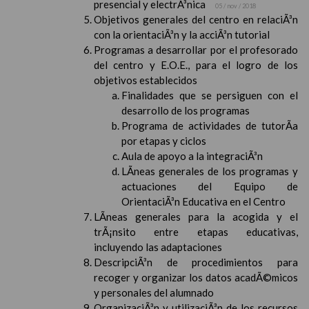
presencial y electrÃ³nica
05 / nov / 2018
Objetivos generales del centro en relaciÃ³n
con la orientaciÃ³n y la acciÃ³n tutorial
Programas a desarrollar por el profesorado
del centro y E.O.E., para el logro de los
objetivos establecidos
Finalidades que se persiguen con el
desarrollo de los programas
Programa de actividades de tutorÃ­a
por etapas y ciclos
Aula de apoyo a la integraciÃ³n
LÃ­neas generales de los programas y
actuaciones del Equipo de
OrientaciÃ³n Educativa en el Centro
LÃ­neas generales para la acogida y el
trÃ¡nsito entre etapas educativas,
incluyendo las adaptaciones
DescripciÃ³n de procedimientos para
recoger y organizar los datos acadÃ©micos
y personales del alumnado
OrganizaciÃ³n y utilizaciÃ³n de los recursos