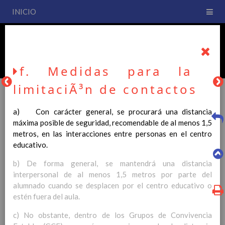
INICIO
PLAN DE CENTRO
CEIP San Fernando
f. Medidas para la
limitaciÃ³n de contactos
a) Con carácter general, se procurará una distancia
PLAN DE CENTRO
máxima posible de seguridad, recomendable de al menos 1,5
metros, en las interacciones entre personas en el centro
educativo.
La entrada en vigor del Real Decreto 126/2014, de 28 de
febrero, por el que se establece el currículo básico de la
b) De forma general, se mantendrá una distancia
Educación Primaria, se ha hecho necesario la revisión y
interpersonal de al menos 1,5 metros por parte del
adecuación de nuestro Plan de Centro a esta normativa, el cual
alumnado cuando se desplacen por el centro educativo o
usted podrá consultar desde este sitio web.
estén fuera del aula.
Esperamos que sea de su interés.
c) No obstante, dentro de los Grupos de Convivencia