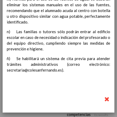
eliminar los sistemas manuales en el uso de las fuentes,
Ã¡rea y de
recomendando que el alumnado acuda al centro con botella
competencias
En revisiÃ³n
u otro dispositivo similar con agua potable, perfectamente
Ãrea de Lengua Extranjera
identificado.
(inglÃ©s)
Objetivos del Ã¡rea
n) Las familias o tutores sólo podrán entrar al edificio
ContribuciÃ³n del Ã¡rea a
escolar en caso de necesidad o indicación del profesorado o
las competencias clave
del equipo directivo, cumpliendo siempre las medidas de
ConcreciÃ³n curricular
prevención e higiene.
para la etapa. Perfiles de
Ã¡rea y de
ñ) Se habilitará un sistema de cita previa para atender
competencias
trámites administrativos (correo electrónico:
En revisiÃ³n
Ãrea de Ciencias de la
secretaria@colesanfernando.es).
Naturaleza
Objetivos del Ã¡rea
ContribuciÃ³n del Ã¡rea a
las competencias clave
ConcreciÃ³n curricular
para la etapa. Perfiles de
Ã¡rea y de
competencias
En revisiÃ³n