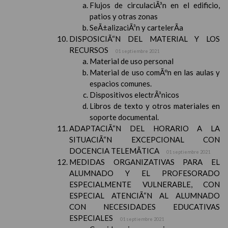
Flujos de circulaciÃ³n en el edificio,
patios y otras zonas
SeÃ±alizaciÃ³n y cartelerÃ­a
DISPOSICIÃ“N DEL MATERIAL Y LOS
RECURSOS
01 septiembre 2021
Material de uso personal
Material de uso comÃºn en las aulas y
espacios comunes.
Dispositivos electrÃ³nicos
Libros de texto y otros materiales en
soporte documental.
ADAPTACIÃ“N DEL HORARIO A LA
SITUACIÃ“N EXCEPCIONAL CON
DOCENCIA TELEMÃTICA
01 septiembre 2021
MEDIDAS ORGANIZATIVAS PARA EL
ALUMNADO Y EL PROFESORADO
ESPECIALMENTE VULNERABLE, CON
ESPECIAL ATENCIÃ“N AL ALUMNADO
CON NECESIDADES EDUCATIVAS
ESPECIALES
01 septiembre 2021