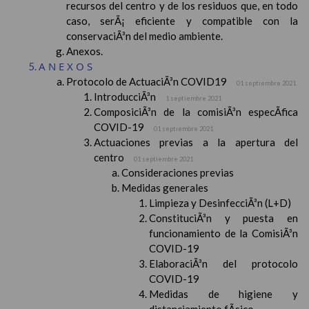
recursos del centro y de los residuos que, en todo
caso, serÃ¡ eficiente y compatible con la
conservaciÃ³n del medio ambiente.
Anexos.
ANEXOS
Protocolo de ActuaciÃ³n COVID19
01 septiembre 2021
IntroducciÃ³n
1 septiembre 2021
ComposiciÃ³n de la comisiÃ³n especÃ­fica
COVID-19
01 septiembre 2021
Actuaciones previas a la apertura del
centro
01 septiembre 2021
Consideraciones previas
Medidas generales
Limpieza y DesinfecciÃ³n (L+D)
ConstituciÃ³n y puesta en
funcionamiento de la ComisiÃ³n
COVID-19
ElaboraciÃ³n del protocolo
COVID-19
Medidas de higiene y