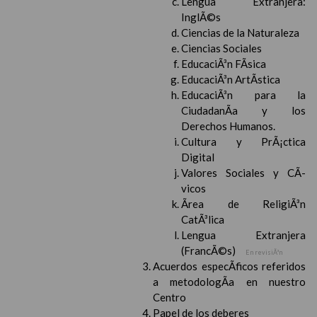
Lengua Extranjera:
InglÃ©s
Ciencias de la Naturaleza
Ciencias Sociales
EducaciÃ³n FÃ­sica
EducaciÃ³n ArtÃ­stica
EducaciÃ³n para la
CiudadanÃ­a y los
Derechos Humanos.
Cultura y PrÃ¡ctica
Digital
Valores Sociales y CÃ­
vicos
Ãrea de ReligiÃ³n
CatÃ³lica
Lengua Extranjera
(FrancÃ©s)
En revisiÃ³n
Acuerdos especÃ­ficos referidos
a metodologÃ­a en nuestro
Centro
Papel de los deberes