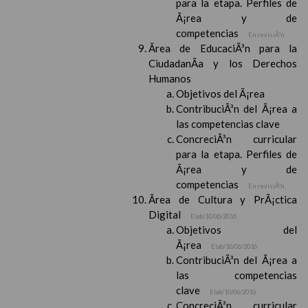
para la etapa. Perfiles de
Ã¡rea y de
competencias
En revisiÃ³n
Ãrea de EducaciÃ³n para la
CiudadanÃ­a y los Derechos
Humanos
Objetivos del Ã¡rea
ContribuciÃ³n del Ã¡rea a
las competencias clave
ConcreciÃ³n curricular
para la etapa. Perfiles de
Ã¡rea y de
competencias
En revisiÃ³n
Ãrea de Cultura y PrÃ¡ctica
Digital
Elab/10/06/2016
Objetivos del
Ã¡rea
Elab/10/06/2016
ContribuciÃ³n del Ã¡rea a
las competencias
clave
Elab/10/06/2016
ConcreciÃ³n curricular