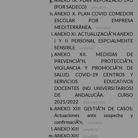
ANEXO IX. PLAN REFORZADO L+D
(POR SADECO)
curso 20-21
ANEXO X. PLAN COVID COMEDOR
ESCOLAR POR EMPRESA
MEDITERRÃNEA.
curso 20-21
ANEXO XI. ACTUALIZACIÃ“N ANEXO
I Y II PERSONAL ESPCIALMENTE
SENSIBLE
curso21-22
ANEXO XII. MEDIDAS DE
PREVENCIÃ“N, PROTECCIÃ“N,
VIGILANCIA Y PROMOCIÃ“N DE
SALUD. COVID-19 CENTROS Y
SERVICIOS EDUCATIVOS
DOCENTES (NO UNIVERSITARIOS)
DE ANDALUCÃA. CURSO
2021/2022
14 de enero 2022
ANEXO XIII GESTIÃ“N DE CASOS:
Actuaciones ante sospecha y
confirmaciÃ³n.
curso21-22
ANEXO XIII
curso21-22
ANEXO XIII
curso21-22