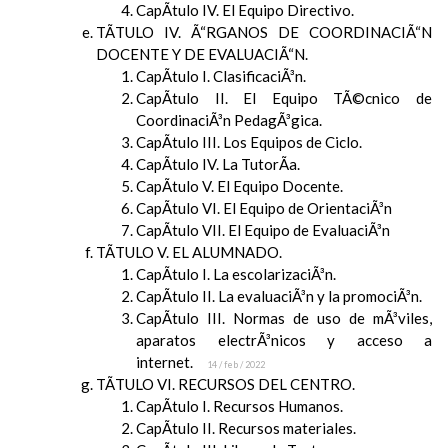
CapÃ­tulo IV. El Equipo Directivo.
TÃTULO IV. Ã“RGANOS DE COORDINACIÃ“N
DOCENTE Y DE EVALUACIÃ“N.
CapÃ­tulo I. ClasificaciÃ³n.
CapÃ­tulo II. El Equipo TÃ©cnico de
CoordinaciÃ³n PedagÃ³gica.
CapÃ­tulo III. Los Equipos de Ciclo.
CapÃ­tulo IV. La TutorÃ­a.
CapÃ­tulo V. El Equipo Docente.
CapÃ­tulo VI. El Equipo de OrientaciÃ³n
CapÃ­tulo VII. El Equipo de EvaluaciÃ³n
TÃTULO V. EL ALUMNADO.
CapÃ­tulo I. La escolarizaciÃ³n.
CapÃ­tulo II. La evaluaciÃ³n y la promociÃ³n.
CapÃ­tulo III. Normas de uso de mÃ³viles,
aparatos electrÃ³nicos y acceso a
internet.
14 / feb / 2022
TÃTULO VI. RECURSOS DEL CENTRO.
CapÃ­tulo I. Recursos Humanos.
CapÃ­tulo II. Recursos materiales.