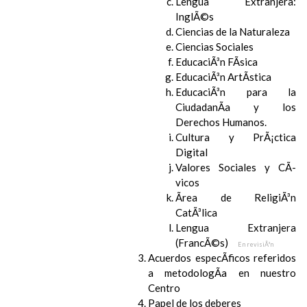
Lengua Extranjera:
InglÃ©s
Ciencias de la Naturaleza
Ciencias Sociales
EducaciÃ³n FÃ­sica
EducaciÃ³n ArtÃ­stica
EducaciÃ³n para la
CiudadanÃ­a y los
Derechos Humanos.
Cultura y PrÃ¡ctica
Digital
Valores Sociales y CÃ­
vicos
Ãrea de ReligiÃ³n
CatÃ³lica
Lengua Extranjera
(FrancÃ©s)
En revisiÃ³n
Acuerdos especÃ­ficos referidos
a metodologÃ­a en nuestro
Centro
Papel de los deberes