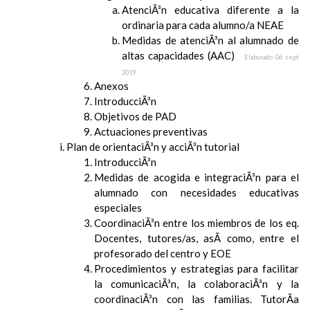
AtenciÃ³n educativa diferente a la
ordinaria para cada alumno/a NEAE
Medidas de atenciÃ³n al alumnado de
altas capacidades (AAC)
Elaborado 06 sept
2019
Anexos
IntroducciÃ³n
Objetivos de PAD
Actuaciones preventivas
Plan de orientaciÃ³n y acciÃ³n tutorial
IntroducciÃ³n
Medidas de acogida e integraciÃ³n para el
alumnado con necesidades educativas
especiales
CoordinaciÃ³n entre los miembros de los eq.
Docentes, tutores/as, asÃ­ como, entre el
profesorado del centro y EOE
Procedimientos y estrategias para facilitar
la comunicaciÃ³n, la colaboraciÃ³n y la
coordinaciÃ³n con las familias. TutorÃ­a