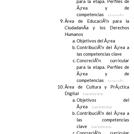
para la etapa. Perfiles de
Ã¡rea y de
competencias
En revisiÃ³n
Ãrea de EducaciÃ³n para la
CiudadanÃ­a y los Derechos
Humanos
Objetivos del Ã¡rea
ContribuciÃ³n del Ã¡rea a
las competencias clave
ConcreciÃ³n curricular
para la etapa. Perfiles de
Ã¡rea y de
competencias
En revisiÃ³n
Ãrea de Cultura y PrÃ¡ctica
Digital
Elab/10/06/2016
Objetivos del
Ã¡rea
Elab/10/06/2016
ContribuciÃ³n del Ã¡rea a
las competencias
clave
Elab/10/06/2016
ConcreciÃ³n curricular