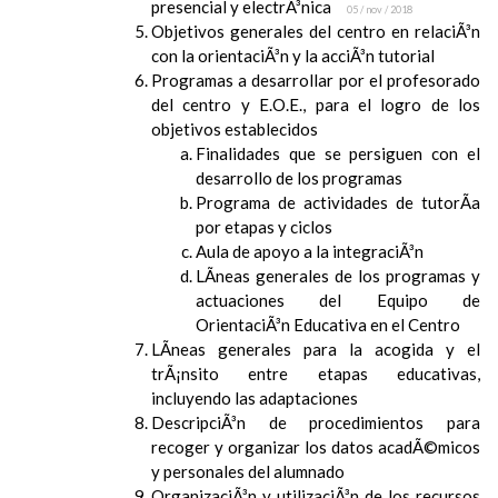
presencial y electrÃ³nica
05 / nov / 2018
Objetivos generales del centro en relaciÃ³n
con la orientaciÃ³n y la acciÃ³n tutorial
Programas a desarrollar por el profesorado
del centro y E.O.E., para el logro de los
objetivos establecidos
Finalidades que se persiguen con el
desarrollo de los programas
Programa de actividades de tutorÃ­a
por etapas y ciclos
Aula de apoyo a la integraciÃ³n
LÃ­neas generales de los programas y
actuaciones del Equipo de
OrientaciÃ³n Educativa en el Centro
LÃ­neas generales para la acogida y el
trÃ¡nsito entre etapas educativas,
incluyendo las adaptaciones
DescripciÃ³n de procedimientos para
recoger y organizar los datos acadÃ©micos
y personales del alumnado
OrganizaciÃ³n y utilizaciÃ³n de los recursos