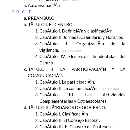
AutoevaluaciÃ³n
R.O.F.
PREÃMBULO
TÃTULO I. EL CENTRO
CapÃ­tulo I. DefiniciÃ³n y clasificaciÃ³n.
CapÃ­tulo II. Jornada, Calendario y Horarios
CapÃ­tulo III. OrganizaciÃ³n de la
vigilancia.
31 / ene / 2020
CapÃ­tulo IV. Elementos de identidad del
Centro
TÃTULO II. LA PARTICIPACIÃ“N Y LA
COMUNICACIÃ“N
CapÃ­tulo I. La participaciÃ³n.
CapÃ­tulo II. La comunicaciÃ³n.
17 enero 2020
CapÃ­tulo III. Las Actividades
Complementarias y Extraescolares.
TÃTULO III. Ã“RGANOS DE GOBIERNO.
CapÃ­tulo I. ClasificaciÃ³n
CapÃ­tulo II. El Consejo Escolar.
CapÃ­tulo III. El Claustro de Profesores.