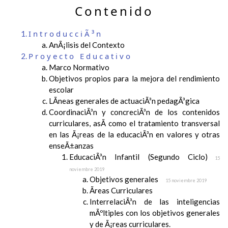
Contenido
IntroducciÃ³n
AnÃ¡lisis del Contexto
Proyecto Educativo
Marco Normativo
Objetivos propios para la mejora del rendimiento
escolar
LÃ­neas generales de actuaciÃ³n pedagÃ³gica
CoordinaciÃ³n y concreciÃ³n de los contenidos
curriculares, asÃ­ como el tratamiento transversal
en las Ã¡reas de la educaciÃ³n en valores y otras
enseÃ±anzas
EducaciÃ³n Infantil (Segundo Ciclo)
15
noviembre 2019
Objetivos generales
15 noviembre 2019
Ãreas Curriculares
InterrelaciÃ³n de las inteligencias
mÃºltiples con los objetivos generales
y de Ã¡reas curriculares.