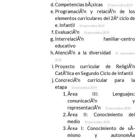
Competencias bÃ¡sicas
15 noviembre 2019
ProgramaciÃ³n y relaciÃ³n de los
elementos curriculares del 2Âº ciclo de
e. Infantil
15 noviembre 2019
EvaluaciÃ³n
15 noviembre 2019
InterrelaciÃ³n familiar-centro
educativo
AtenciÃ³n a la diversidad
15 noviembre
2019
Proyecto curricular de ReligiÃ³n
CatÃ³lica en Segundo Ciclo de Infantil
ConcreciÃ³n curricular para la
etapa
15 noviembre 2019
Ãrea III: Lenguajes:
comunicaciÃ³n y
representaciÃ³n
15 noviembre 2019
Ãrea II: Conocimiento del
medio
15 noviembre 2019
Ãrea I: Conocimiento de sÃ­
mismo y autonomÃ­a