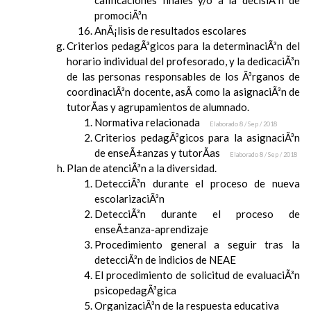
calificaciones finales y/o a la decisiÃ³n de
promociÃ³n
AnÃ¡lisis de resultados escolares
Criterios pedagÃ³gicos para la determinaciÃ³n del
horario individual del profesorado, y la dedicaciÃ³n
de las personas responsables de los Ã³rganos de
coordinaciÃ³n docente, asÃ­ como la asignaciÃ³n de
tutorÃ­as y agrupamientos de alumnado.
Normativa relacionada
Elaborado 8 / Sep / 2018
Criterios pedagÃ³gicos para la asignaciÃ³n
de enseÃ±anzas y tutorÃ­as
Elaborado 8 / Sep / 2018
Plan de atenciÃ³n a la diversidad.
DetecciÃ³n durante el proceso de nueva
escolarizaciÃ³n
DetecciÃ³n durante el proceso de
enseÃ±anza-aprendizaje
Procedimiento general a seguir tras la
detecciÃ³n de indicios de NEAE
El procedimiento de solicitud de evaluaciÃ³n
psicopedagÃ³gica
OrganizaciÃ³n de la respuesta educativa