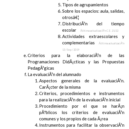
Tipos de agrupamientos
Sobre los espacios: aula, salidas,
otrosâ€¦
DistribuciÃ³n del tiempo
escolar
Ãšltima actualizaciÃ³n C.E. 21/22
Actividades extraescolares y
complementarias
Ãšltima actualizaciÃ³n
13 / Sep / 2019
Criterios para la elaboraciÃ³n de las
Programaciones DidÃ¡cticas y las Propuestas
PedagÃ³gicas
La evaluaciÃ³n del alumnado
Aspectos generales de la evaluaciÃ³n.
CarÃ¡cter de la misma
Criterios, procedimientos e instrumentos
para la realizaciÃ³n de la evaluaciÃ³n inicial
Procedimiento por el que se harÃ¡n
pÃºblicos los criterios de evaluaciÃ³n
comunes y los propios de cada Ã¡rea
Instrumentos para facilitar la observaciÃ³n