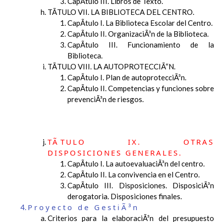
CapÃ­tulo III. Libros de Texto.
TÃTULO VII. LA BIBLIOTECA DEL CENTRO.
CapÃ­tulo I. La Biblioteca Escolar del Centro.
CapÃ­tulo II. OrganizaciÃ³n de la Biblioteca.
CapÃ­tulo III. Funcionamiento de la
Biblioteca.
TÃTULO VIII. LA AUTOPROTECCIÃ“N.
CapÃ­tulo I. Plan de autoprotecciÃ³n.
CapÃ­tulo II. Competencias y funciones sobre
prevenciÃ³n de riesgos.
TÃTULO IX. OTRAS
DISPOSICIONES GENERALES.
CapÃ­tulo I. La autoevaluaciÃ³n del centro.
CapÃ­tulo II. La convivencia en el Centro.
CapÃ­tulo III. Disposiciones. DisposiciÃ³n
derogatoria. Disposiciones finales.
Proyecto de GestiÃ³n
Criterios para la elaboraciÃ³n del presupuesto