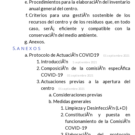
Procedimientos para la elaboraciÃ³n del inventario
anual general del centro.
Criterios para una gestiÃ³n sostenible de los
recursos del centro y de los residuos que, en todo
caso, serÃ¡ eficiente y compatible con la
conservaciÃ³n del medio ambiente.
Anexos.
ANEXOS
Protocolo de ActuaciÃ³n COVID19
01 septiembre 2021
IntroducciÃ³n
1 septiembre 2021
ComposiciÃ³n de la comisiÃ³n especÃ­fica
COVID-19
01 septiembre 2021
Actuaciones previas a la apertura del
centro
01 septiembre 2021
Consideraciones previas
Medidas generales
Limpieza y DesinfecciÃ³n (L+D)
ConstituciÃ³n y puesta en
funcionamiento de la ComisiÃ³n
COVID-19
ElaboraciÃ³n del protocolo