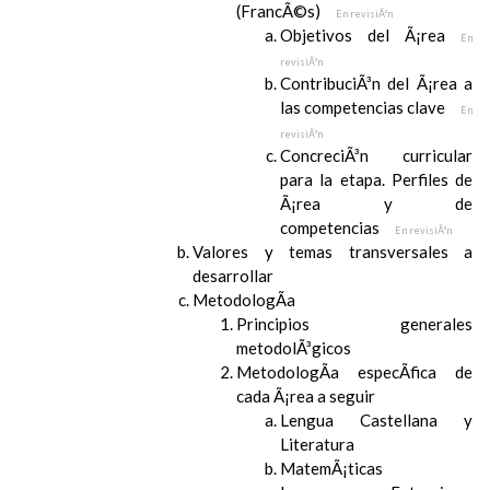
(FrancÃ©s)
En revisiÃ³n
Objetivos del Ã¡rea
En
revisiÃ³n
ContribuciÃ³n del Ã¡rea a
las competencias clave
En
revisiÃ³n
ConcreciÃ³n curricular
para la etapa. Perfiles de
Ã¡rea y de
competencias
En revisiÃ³n
Valores y temas transversales a
desarrollar
MetodologÃ­a
Principios generales
metodolÃ³gicos
MetodologÃ­a especÃ­fica de
cada Ã¡rea a seguir
Lengua Castellana y
Literatura
MatemÃ¡ticas