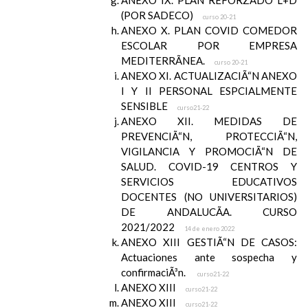
ANEXO IX. PLAN REFORZADO L+D
(POR SADECO)
curso 20-21
ANEXO X. PLAN COVID COMEDOR
ESCOLAR POR EMPRESA
MEDITERRÃNEA.
curso 20-21
ANEXO XI. ACTUALIZACIÃ“N ANEXO
I Y II PERSONAL ESPCIALMENTE
SENSIBLE
curso21-22
ANEXO XII. MEDIDAS DE
PREVENCIÃ“N, PROTECCIÃ“N,
VIGILANCIA Y PROMOCIÃ“N DE
SALUD. COVID-19 CENTROS Y
SERVICIOS EDUCATIVOS
DOCENTES (NO UNIVERSITARIOS)
DE ANDALUCÃA. CURSO
2021/2022
14 de enero 2022
ANEXO XIII GESTIÃ“N DE CASOS:
Actuaciones ante sospecha y
confirmaciÃ³n.
curso21-22
ANEXO XIII
curso21-22
ANEXO XIII
curso21-22