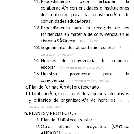
Procedimiento para articular la
colaboraciÃ³n con entidades e instituciones
del entorno para la construcciÃ³n de
comunidades educadoras
Procedimiento para la recogida de las
incidencias en materia de convivencia en el
sistema SÃ©neca
18 octubre 2021
Seguimiento del absentismo escolar
Ãšltima
actualizaciÃ³n 04/ 09/ 2019
Normas de convivencia del comedor
escolar
Ãšltima actualizaciÃ³n 21/ 10/ 2019
Nuestra propuesta para la
convivencia
Ãšltima actualizaciÃ³n 24/ 05/ 2021
Plan de formaciÃ³n del profesorado
PlanificaciÃ³n, horarios de los equipos educativos
y criterios de organizaciÃ³n de horarios
Ãšltima
actualizaciÃ³n 04/ 09/ 2019
PLANES y PROYECTOS
Plan de Biblioteca Escolar
Otros planes y proyectos (VÃ©ase
ANEXOS)
13 abril 2021