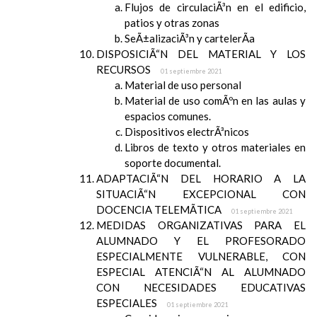
Flujos de circulaciÃ³n en el edificio,
patios y otras zonas
SeÃ±alizaciÃ³n y cartelerÃ­a
DISPOSICIÃ“N DEL MATERIAL Y LOS
RECURSOS
01 septiembre 2021
Material de uso personal
Material de uso comÃºn en las aulas y
espacios comunes.
Dispositivos electrÃ³nicos
Libros de texto y otros materiales en
soporte documental.
ADAPTACIÃ“N DEL HORARIO A LA
SITUACIÃ“N EXCEPCIONAL CON
DOCENCIA TELEMÃTICA
01 septiembre 2021
MEDIDAS ORGANIZATIVAS PARA EL
ALUMNADO Y EL PROFESORADO
ESPECIALMENTE VULNERABLE, CON
ESPECIAL ATENCIÃ“N AL ALUMNADO
CON NECESIDADES EDUCATIVAS
ESPECIALES
01 septiembre 2021