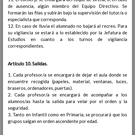
Ãrea de Ciencias Sociales
de ausencia, algún miembro del Equipo Directivo. Se
Objetivos del Ã¡rea
formarán las filas y subirán bajo la supervisión del tutor/a o
ContribuciÃ³n del Ã¡rea a
especialista que corresponda.
las competencias clave
12. En caso de lluvia el alumnado no bajará al recreo. Para
ConcreciÃ³n curricular
su vigilancia se estará a lo establecido por la Jefatura de
para la etapa. Perfiles de
Estudios en cuanto a los turnos de vigilancia
Ã¡rea y de
correspondientes.
competencias
En revisiÃ³n
Ãrea de EducaciÃ³n FÃ­sica
Objetivos del Ã¡rea
Artículo 10. Salidas.
ContribuciÃ³n del Ã¡rea a
1. Cada profesor/a se encargará de dejar el aula donde se
las competencias clave
encuentre recogida (papeles, material, ventanas, luces,
ConcreciÃ³n curricular
braseros, ordenadores, puertas).
para la etapa. Perfiles de
2. Cada profesor/a se encargará de acompañar a los
Ã¡rea y de competencias
alumnos/as hasta la salida para velar por el orden y la
Ãrea de EducaciÃ³n ArtÃ­stica
seguridad.
Objetivos del Ã¡rea
3. Tanto en Infantil como en Primaria, se procurará que los
ContribuciÃ³n del Ã¡rea a
grupos salgan en orden ascendente por edad.
las competencias clave
ConcreciÃ³n curricular