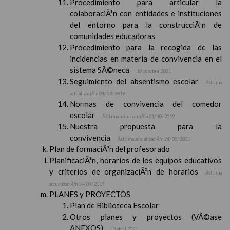
Procedimiento para articular la
colaboraciÃ³n con entidades e instituciones
del entorno para la construcciÃ³n de
comunidades educadoras
Procedimiento para la recogida de las
incidencias en materia de convivencia en el
sistema SÃ©neca
18 octubre 2021
Seguimiento del absentismo escolar
Ãšltima
actualizaciÃ³n 04/ 09/ 2019
Normas de convivencia del comedor
escolar
Ãšltima actualizaciÃ³n 21/ 10/ 2019
Nuestra propuesta para la
convivencia
Ãšltima actualizaciÃ³n 24/ 05/ 2021
Plan de formaciÃ³n del profesorado
PlanificaciÃ³n, horarios de los equipos educativos
y criterios de organizaciÃ³n de horarios
Ãšltima
actualizaciÃ³n 04/ 09/ 2019
PLANES y PROYECTOS
Plan de Biblioteca Escolar
Otros planes y proyectos (VÃ©ase
ANEXOS)
13 abril 2021