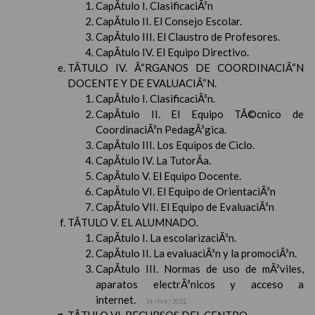
CapÃ­tulo I. ClasificaciÃ³n
CapÃ­tulo II. El Consejo Escolar.
CapÃ­tulo III. El Claustro de Profesores.
CapÃ­tulo IV. El Equipo Directivo.
TÃTULO IV. Ã“RGANOS DE COORDINACIÃ“N
DOCENTE Y DE EVALUACIÃ“N.
CapÃ­tulo I. ClasificaciÃ³n.
CapÃ­tulo II. El Equipo TÃ©cnico de
CoordinaciÃ³n PedagÃ³gica.
CapÃ­tulo III. Los Equipos de Ciclo.
CapÃ­tulo IV. La TutorÃ­a.
CapÃ­tulo V. El Equipo Docente.
CapÃ­tulo VI. El Equipo de OrientaciÃ³n
CapÃ­tulo VII. El Equipo de EvaluaciÃ³n
TÃTULO V. EL ALUMNADO.
CapÃ­tulo I. La escolarizaciÃ³n.
CapÃ­tulo II. La evaluaciÃ³n y la promociÃ³n.
CapÃ­tulo III. Normas de uso de mÃ³viles,
aparatos electrÃ³nicos y acceso a
internet.
14 / feb / 2022