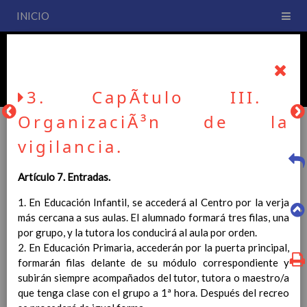
INICIO
PLAN DE CENTRO
CEIP San Fernando
3. CapÃ­tulo III.
OrganizaciÃ³n de la
vigilancia.
PLAN DE CENTRO
Artículo 7. Entradas.
1. En Educación Infantil, se accederá al Centro por la verja
La entrada en vigor del Real Decreto 126/2014, de 28 de
más cercana a sus aulas. El alumnado formará tres filas, una
febrero, por el que se establece el currículo básico de la
por grupo, y la tutora los conducirá al aula por orden.
Educación Primaria, se ha hecho necesario la revisión y
2. En Educación Primaria, accederán por la puerta principal,
adecuación de nuestro Plan de Centro a esta normativa, el cual
formarán filas delante de su módulo correspondiente y
usted podrá consultar desde este sitio web.
subirán siempre acompañados del tutor, tutora o maestro/a
Esperamos que sea de su interés.
que tenga clase con el grupo a 1ª hora. Después del recreo