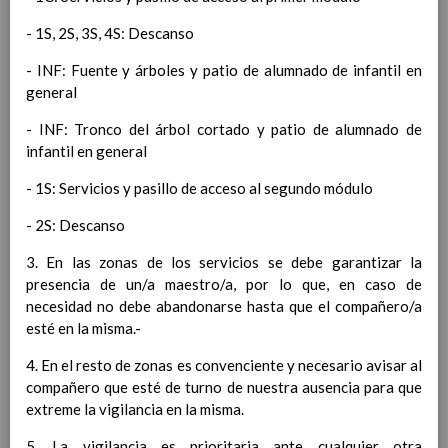
personal
15 noviembre 2019
MetodologÃ­a
- 1S, 2S, 3S, 4S: Descanso
15 noviembre 2019
Recursos
15 noviembre 2019
- INF: Fuente y árboles y patio de alumnado de infantil en
EducaciÃ³n Primaria
general
CoordinaciÃ³n y concreciÃ³n curricular
Objetivos de la etapa
- INF: Tronco del árbol cortado y patio de alumnado de
Ãrea de Lengua Castellana y
infantil en general
Literatura
Objetivos del Ã¡rea
- 1S: Servicios y pasillo de acceso al segundo módulo
ContribuciÃ³n del Ã¡rea a
- 2S: Descanso
las competencias clave
ConcreciÃ³n curricular
3. En las zonas de los servicios se debe garantizar la
para la etapa. Perfiles de
presencia de un/a maestro/a, por lo que, en caso de
Ã¡rea y de
necesidad no debe abandonarse hasta que el compañero/a
competencias
En revisiÃ³n
esté en la misma.-
Ãrea de MatemÃ¡ticas
Objetivos del Ã¡rea
4. En el resto de zonas es convenciente y necesario avisar al
ContribuciÃ³n del Ã¡rea a
compañero que esté de turno de nuestra ausencia para que
las competencias clave
extreme la vigilancia en la misma.
ConcreciÃ³n curricular
5. La vigilancia es prioritaria ante cualquier otra
para la etapa. Perfiles de