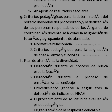
calificaciones finales y/o a la decisiÃ³n de
promociÃ³n
AnÃ¡lisis de resultados escolares
Criterios pedagÃ³gicos para la determinaciÃ³n del
horario individual del profesorado, y la dedicaciÃ³n
de las personas responsables de los Ã³rganos de
coordinaciÃ³n docente, asÃ­ como la asignaciÃ³n de
tutorÃ­as y agrupamientos de alumnado.
Normativa relacionada
Elaborado 8 / Sep / 2018
Criterios pedagÃ³gicos para la asignaciÃ³n
de enseÃ±anzas y tutorÃ­as
Elaborado 8 / Sep / 2018
Plan de atenciÃ³n a la diversidad.
DetecciÃ³n durante el proceso de nueva
escolarizaciÃ³n
DetecciÃ³n durante el proceso de
enseÃ±anza-aprendizaje
Procedimiento general a seguir tras la
detecciÃ³n de indicios de NEAE
El procedimiento de solicitud de evaluaciÃ³n
psicopedagÃ³gica
OrganizaciÃ³n de la respuesta educativa