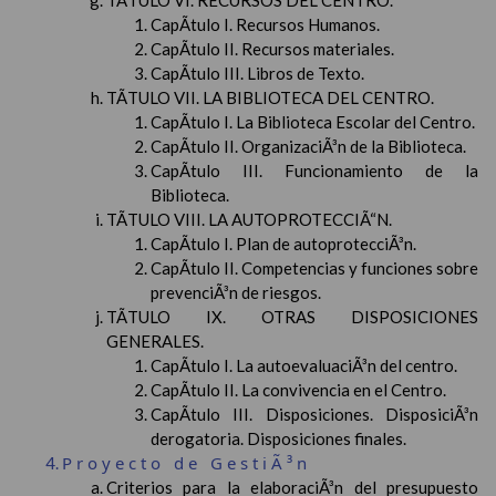
TÃTULO VI. RECURSOS DEL CENTRO.
CapÃ­tulo I. Recursos Humanos.
CapÃ­tulo II. Recursos materiales.
CapÃ­tulo III. Libros de Texto.
TÃTULO VII. LA BIBLIOTECA DEL CENTRO.
CapÃ­tulo I. La Biblioteca Escolar del Centro.
CapÃ­tulo II. OrganizaciÃ³n de la Biblioteca.
CapÃ­tulo III. Funcionamiento de la
Biblioteca.
TÃTULO VIII. LA AUTOPROTECCIÃ“N.
CapÃ­tulo I. Plan de autoprotecciÃ³n.
CapÃ­tulo II. Competencias y funciones sobre
prevenciÃ³n de riesgos.
TÃTULO IX. OTRAS DISPOSICIONES
GENERALES.
CapÃ­tulo I. La autoevaluaciÃ³n del centro.
CapÃ­tulo II. La convivencia en el Centro.
CapÃ­tulo III. Disposiciones. DisposiciÃ³n
derogatoria. Disposiciones finales.
Proyecto de GestiÃ³n
Criterios para la elaboraciÃ³n del presupuesto