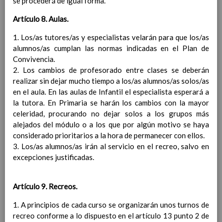
se procederá de igual forma.
Contenido
Artículo 8. Aulas.
IntroducciÃ³n
1. Los/as tutores/as y especialistas velarán para que los/as
AnÃ¡lisis del Contexto
alumnos/as cumplan las normas indicadas en el Plan de
Proyecto Educativo
Convivencia.
Marco Normativo
2. Los cambios de profesorado entre clases se deberán
Objetivos propios para la mejora del rendimiento
realizar sin dejar mucho tiempo a los/as alumnos/as solos/as
escolar
en el aula. En las aulas de Infantil el especialista esperará a
LÃ­neas generales de actuaciÃ³n pedagÃ³gica
la tutora. En Primaria se harán los cambios con la mayor
CoordinaciÃ³n y concreciÃ³n de los contenidos
celeridad, procurando no dejar solos a los grupos más
curriculares, asÃ­ como el tratamiento transversal
alejados del módulo o a los que por algún motivo se haya
en las Ã¡reas de la educaciÃ³n en valores y otras
considerado prioritarios a la hora de permanecer con ellos.
enseÃ±anzas
3. Los/as alumnos/as irán al servicio en el recreo, salvo en
EducaciÃ³n Infantil (Segundo Ciclo)
15
excepciones justificadas.
noviembre 2019
Objetivos generales
15 noviembre 2019
Ãreas Curriculares
Artículo 9. Recreos.
InterrelaciÃ³n de las inteligencias
1. A principios de cada curso se organizarán unos turnos de
mÃºltiples con los objetivos generales
recreo conforme a lo dispuesto en el artículo 13 punto 2 de
y de Ã¡reas curriculares.