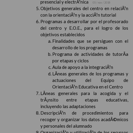
presencial y electrÃ³nica
05 / nov / 2018
Objetivos generales del centro en relaciÃ³n
con la orientaciÃ³n y la acciÃ³n tutorial
Programas a desarrollar por el profesorado
del centro y E.O.E., para el logro de los
objetivos establecidos
Finalidades que se persiguen con el
desarrollo de los programas
Programa de actividades de tutorÃ­a
por etapas y ciclos
Aula de apoyo a la integraciÃ³n
LÃ­neas generales de los programas y
actuaciones del Equipo de
OrientaciÃ³n Educativa en el Centro
LÃ­neas generales para la acogida y el
trÃ¡nsito entre etapas educativas,
incluyendo las adaptaciones
DescripciÃ³n de procedimientos para
recoger y organizar los datos acadÃ©micos
y personales del alumnado
OrganizaciÃ³n y utilizaciÃ³n de los recursos