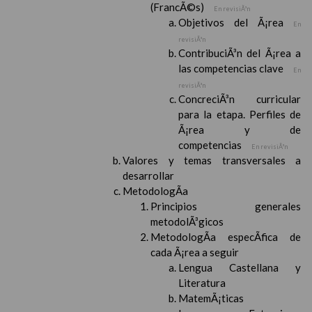
(FrancÃ©s)
En revisiÃ³n
Objetivos del Ã¡rea
En
revisiÃ³n
ContribuciÃ³n del Ã¡rea a
las competencias clave
En
revisiÃ³n
ConcreciÃ³n curricular
para la etapa. Perfiles de
Ã¡rea y de
competencias
En revisiÃ³n
Valores y temas transversales a
desarrollar
MetodologÃ­a
Principios generales
metodolÃ³gicos
MetodologÃ­a especÃ­fica de
cada Ã¡rea a seguir
Lengua Castellana y
Literatura
MatemÃ¡ticas