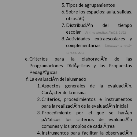
Tipos de agrupamientos
Sobre los espacios: aula, salidas,
otrosâ€¦
DistribuciÃ³n del tiempo
escolar
Ãšltima actualizaciÃ³n C.E. 21/22
Actividades extraescolares y
complementarias
Ãšltima actualizaciÃ³n
13 / Sep / 2019
Criterios para la elaboraciÃ³n de las
Programaciones DidÃ¡cticas y las Propuestas
PedagÃ³gicas
La evaluaciÃ³n del alumnado
Aspectos generales de la evaluaciÃ³n.
CarÃ¡cter de la misma
Criterios, procedimientos e instrumentos
para la realizaciÃ³n de la evaluaciÃ³n inicial
Procedimiento por el que se harÃ¡n
pÃºblicos los criterios de evaluaciÃ³n
comunes y los propios de cada Ã¡rea
Instrumentos para facilitar la observaciÃ³n