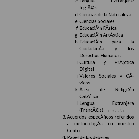
Lengua Extranjera:
InglÃ©s
Ciencias de la Naturaleza
Ciencias Sociales
EducaciÃ³n FÃ­sica
EducaciÃ³n ArtÃ­stica
EducaciÃ³n para la
CiudadanÃ­a y los
Derechos Humanos.
Cultura y PrÃ¡ctica
Digital
Valores Sociales y CÃ­
vicos
Ãrea de ReligiÃ³n
CatÃ³lica
Lengua Extranjera
(FrancÃ©s)
En revisiÃ³n
Acuerdos especÃ­ficos referidos
a metodologÃ­a en nuestro
Centro
Papel de los deberes