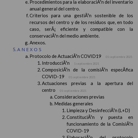
Procedimientos para la elaboraciÃ³n del inventario
anual general del centro.
Criterios para una gestiÃ³n sostenible de los
recursos del centro y de los residuos que, en todo
caso, serÃ¡ eficiente y compatible con la
conservaciÃ³n del medio ambiente.
Anexos.
ANEXOS
Protocolo de ActuaciÃ³n COVID19
01 septiembre 2021
IntroducciÃ³n
1 septiembre 2021
ComposiciÃ³n de la comisiÃ³n especÃ­fica
COVID-19
01 septiembre 2021
Actuaciones previas a la apertura del
centro
01 septiembre 2021
Consideraciones previas
Medidas generales
Limpieza y DesinfecciÃ³n (L+D)
ConstituciÃ³n y puesta en
funcionamiento de la ComisiÃ³n
COVID-19
ElaboraciÃ³n del protocolo