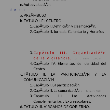
AutoevaluaciÃ³n
R.O.F.
PREÃMBULO
TÃTULO I. EL CENTRO
CapÃ­tulo I. DefiniciÃ³n y clasificaciÃ³n.
CapÃ­tulo II. Jornada, Calendario y Horarios
CapÃ­tulo III. OrganizaciÃ³n
de la vigilancia.
31 / ene / 2020
CapÃ­tulo IV. Elementos de identidad del
Centro
TÃTULO II. LA PARTICIPACIÃ“N Y LA
COMUNICACIÃ“N
CapÃ­tulo I. La participaciÃ³n.
CapÃ­tulo II. La comunicaciÃ³n.
17 enero 2020
CapÃ­tulo III. Las Actividades
Complementarias y Extraescolares.
TÃTULO III. Ã“RGANOS DE GOBIERNO.