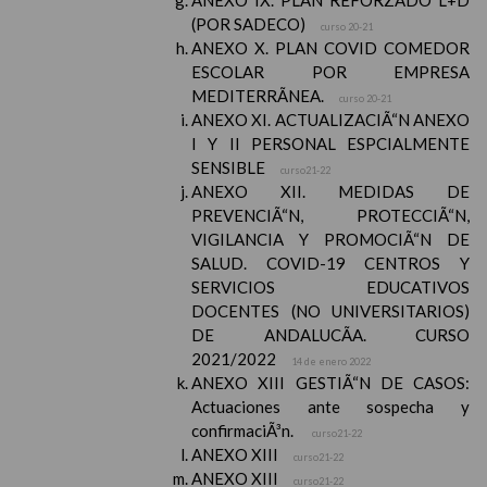
ANEXO IX. PLAN REFORZADO L+D
(POR SADECO)
curso 20-21
ANEXO X. PLAN COVID COMEDOR
ESCOLAR POR EMPRESA
MEDITERRÃNEA.
curso 20-21
ANEXO XI. ACTUALIZACIÃ“N ANEXO
I Y II PERSONAL ESPCIALMENTE
SENSIBLE
curso21-22
ANEXO XII. MEDIDAS DE
PREVENCIÃ“N, PROTECCIÃ“N,
VIGILANCIA Y PROMOCIÃ“N DE
SALUD. COVID-19 CENTROS Y
SERVICIOS EDUCATIVOS
DOCENTES (NO UNIVERSITARIOS)
DE ANDALUCÃA. CURSO
2021/2022
14 de enero 2022
ANEXO XIII GESTIÃ“N DE CASOS:
Actuaciones ante sospecha y
confirmaciÃ³n.
curso21-22
ANEXO XIII
curso21-22
ANEXO XIII
curso21-22