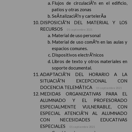
Flujos de circulaciÃ³n en el edificio,
patios y otras zonas
SeÃ±alizaciÃ³n y cartelerÃ­a
DISPOSICIÃ“N DEL MATERIAL Y LOS
RECURSOS
01 septiembre 2021
Material de uso personal
Material de uso comÃºn en las aulas y
espacios comunes.
Dispositivos electrÃ³nicos
Libros de texto y otros materiales en
soporte documental.
ADAPTACIÃ“N DEL HORARIO A LA
SITUACIÃ“N EXCEPCIONAL CON
DOCENCIA TELEMÃTICA
01 septiembre 2021
MEDIDAS ORGANIZATIVAS PARA EL
ALUMNADO Y EL PROFESORADO
ESPECIALMENTE VULNERABLE, CON
ESPECIAL ATENCIÃ“N AL ALUMNADO
CON NECESIDADES EDUCATIVAS
ESPECIALES
01 septiembre 2021