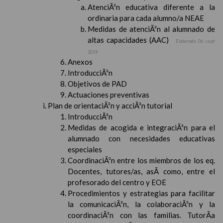
AtenciÃ³n educativa diferente a la
ordinaria para cada alumno/a NEAE
Medidas de atenciÃ³n al alumnado de
altas capacidades (AAC)
Elaborado 06 sept
2019
Anexos
IntroducciÃ³n
Objetivos de PAD
Actuaciones preventivas
Plan de orientaciÃ³n y acciÃ³n tutorial
IntroducciÃ³n
Medidas de acogida e integraciÃ³n para el
alumnado con necesidades educativas
especiales
CoordinaciÃ³n entre los miembros de los eq.
Docentes, tutores/as, asÃ­ como, entre el
profesorado del centro y EOE
Procedimientos y estrategias para facilitar
la comunicaciÃ³n, la colaboraciÃ³n y la
coordinaciÃ³n con las familias. TutorÃ­a