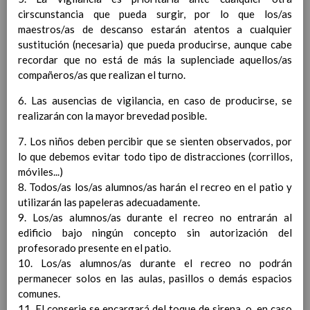
cirscunstancia que pueda surgir, por lo que los/as
Ã¡rea y de
maestros/as de descanso estarán atentos a cualquier
competencias
En revisiÃ³n
sustitución (necesaria) que pueda producirse, aunque cabe
Ãrea de Lengua Extranjera
recordar que no está de más la suplenciade aquellos/as
(inglÃ©s)
compañeros/as que realizan el turno.
Objetivos del Ã¡rea
ContribuciÃ³n del Ã¡rea a
6. Las ausencias de vigilancia, en caso de producirse, se
las competencias clave
realizarán con la mayor brevedad posible.
ConcreciÃ³n curricular
para la etapa. Perfiles de
7. Los niños deben percibir que se sienten observados, por
Ã¡rea y de
lo que debemos evitar todo tipo de distracciones (corrillos,
competencias
En revisiÃ³n
móviles...)
Ãrea de Ciencias de la
8. Todos/as los/as alumnos/as harán el recreo en el patio y
Naturaleza
utilizarán las papeleras adecuadamente.
Objetivos del Ã¡rea
9. Los/as alumnos/as durante el recreo no entrarán al
ContribuciÃ³n del Ã¡rea a
edificio bajo ningún concepto sin autorización del
las competencias clave
profesorado presente en el patio.
ConcreciÃ³n curricular
10. Los/as alumnos/as durante el recreo no podrán
para la etapa. Perfiles de
permanecer solos en las aulas, pasillos o demás espacios
Ã¡rea y de
comunes.
competencias
En revisiÃ³n
11. El conserje se encargará del toque de sirena, o, en caso