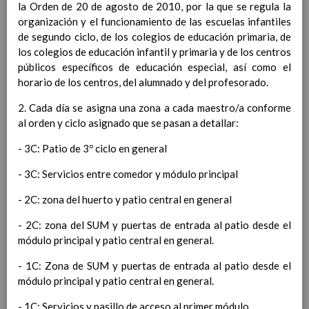
la Orden de 20 de agosto de 2010, por la que se regula la
Competencias bÃ¡sicas
15 noviembre 2019
organización y el funcionamiento de las escuelas infantiles
ProgramaciÃ³n y relaciÃ³n de los
de segundo ciclo, de los colegios de educación primaria, de
elementos curriculares del 2Âº ciclo de
los colegios de educación infantil y primaria y de los centros
e. Infantil
15 noviembre 2019
públicos específicos de educación especial, así como el
EvaluaciÃ³n
15 noviembre 2019
horario de los centros, del alumnado y del profesorado.
InterrelaciÃ³n familiar-centro
educativo
2. Cada día se asigna una zona a cada maestro/a conforme
AtenciÃ³n a la diversidad
15 noviembre
al orden y ciclo asignado que se pasan a detallar:
2019
Proyecto curricular de ReligiÃ³n
- 3C: Patio de 3º ciclo en general
CatÃ³lica en Segundo Ciclo de Infantil
- 3C: Servicios entre comedor y módulo principal
ConcreciÃ³n curricular para la
etapa
15 noviembre 2019
- 2C: zona del huerto y patio central en general
Ãrea III: Lenguajes:
comunicaciÃ³n y
- 2C: zona del SUM y puertas de entrada al patio desde el
representaciÃ³n
módulo principal y patio central en general.
15 noviembre 2019
Ãrea II: Conocimiento del
- 1C: Zona de SUM y puertas de entrada al patio desde el
medio
15 noviembre 2019
módulo principal y patio central en general.
Ãrea I: Conocimiento de sÃ­
mismo y autonomÃ­a
- 1C: Servicios y pasillo de acceso al primer módulo