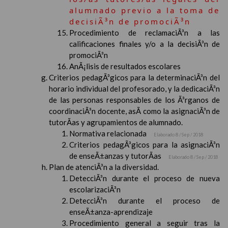
alumnado previo a la toma de
decisiÃ³n de promociÃ³n
Procedimiento de reclamaciÃ³n a las
calificaciones finales y/o a la decisiÃ³n de
promociÃ³n
AnÃ¡lisis de resultados escolares
Criterios pedagÃ³gicos para la determinaciÃ³n del
horario individual del profesorado, y la dedicaciÃ³n
de las personas responsables de los Ã³rganos de
coordinaciÃ³n docente, asÃ­ como la asignaciÃ³n de
tutorÃ­as y agrupamientos de alumnado.
Normativa relacionada
Elaborado 8 / Sep / 2018
Criterios pedagÃ³gicos para la asignaciÃ³n
de enseÃ±anzas y tutorÃ­as
Elaborado 8 / Sep / 2018
Plan de atenciÃ³n a la diversidad.
DetecciÃ³n durante el proceso de nueva
escolarizaciÃ³n
DetecciÃ³n durante el proceso de
enseÃ±anza-aprendizaje
Procedimiento general a seguir tras la