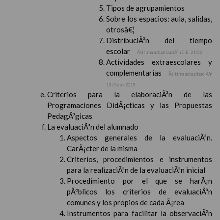
Tipos de agrupamientos
Sobre los espacios: aula, salidas,
otrosâ€¦
DistribuciÃ³n del tiempo
escolar
Ãšltima actualizaciÃ³n C.E. 21/22
Actividades extraescolares y
complementarias
Ãšltima actualizaciÃ³n
13 / Sep / 2019
Criterios para la elaboraciÃ³n de las
Programaciones DidÃ¡cticas y las Propuestas
PedagÃ³gicas
La evaluaciÃ³n del alumnado
Aspectos generales de la evaluaciÃ³n.
CarÃ¡cter de la misma
Criterios, procedimientos e instrumentos
para la realizaciÃ³n de la evaluaciÃ³n inicial
Procedimiento por el que se harÃ¡n
pÃºblicos los criterios de evaluaciÃ³n
comunes y los propios de cada Ã¡rea
Instrumentos para facilitar la observaciÃ³n