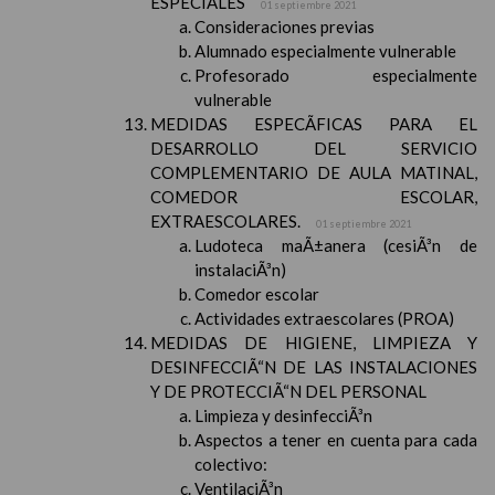
ESPECIALES
01 septiembre 2021
Consideraciones previas
Alumnado especialmente vulnerable
Profesorado especialmente
vulnerable
MEDIDAS ESPECÃFICAS PARA EL
DESARROLLO DEL SERVICIO
COMPLEMENTARIO DE AULA MATINAL,
COMEDOR ESCOLAR,
EXTRAESCOLARES.
01 septiembre 2021
Ludoteca maÃ±anera (cesiÃ³n de
instalaciÃ³n)
Comedor escolar
Actividades extraescolares (PROA)
MEDIDAS DE HIGIENE, LIMPIEZA Y
DESINFECCIÃ“N DE LAS INSTALACIONES
Y DE PROTECCIÃ“N DEL PERSONAL
Limpieza y desinfecciÃ³n
Aspectos a tener en cuenta para cada
colectivo:
VentilaciÃ³n