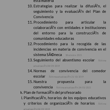
esta materia
Estrategias para realizar la difusiÃ³n, el
seguimiento y la evaluaciÃ³n del Plan de
Convivencia
Procedimiento para articular la
colaboraciÃ³n con entidades e instituciones
del entorno para la construcciÃ³n de
comunidades educadoras
Procedimiento para la recogida de las
incidencias en materia de convivencia en el
sistema SÃ©neca
18 octubre 2021
Seguimiento del absentismo escolar
Ãšltima
actualizaciÃ³n 04/ 09/ 2019
Normas de convivencia del comedor
escolar
Ãšltima actualizaciÃ³n 21/ 10/ 2019
Nuestra propuesta para la
convivencia
Ãšltima actualizaciÃ³n 24/ 05/ 2021
Plan de formaciÃ³n del profesorado
PlanificaciÃ³n, horarios de los equipos educativos
y criterios de organizaciÃ³n de horarios
Ãšltima
actualizaciÃ³n 04/ 09/ 2019