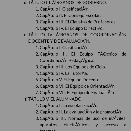
TÃTULO III. Ã“RGANOS DE GOBIERNO.
CapÃ­tulo I. ClasificaciÃ³n
CapÃ­tulo II. El Consejo Escolar.
CapÃ­tulo III. El Claustro de Profesores.
CapÃ­tulo IV. El Equipo Directivo.
TÃTULO IV. Ã“RGANOS DE COORDINACIÃ“N
DOCENTE Y DE EVALUACIÃ“N.
CapÃ­tulo I. ClasificaciÃ³n.
CapÃ­tulo II. El Equipo TÃ©cnico de
CoordinaciÃ³n PedagÃ³gica.
CapÃ­tulo III. Los Equipos de Ciclo.
CapÃ­tulo IV. La TutorÃ­a.
CapÃ­tulo V. El Equipo Docente.
CapÃ­tulo VI. El Equipo de OrientaciÃ³n
CapÃ­tulo VII. El Equipo de EvaluaciÃ³n
TÃTULO V. EL ALUMNADO.
CapÃ­tulo I. La escolarizaciÃ³n.
CapÃ­tulo II. La evaluaciÃ³n y la promociÃ³n.
CapÃ­tulo III. Normas de uso de mÃ³viles,
aparatos electrÃ³nicos y acceso a