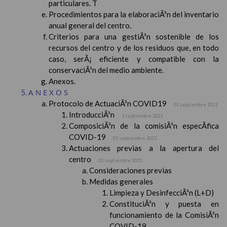
particulares. T
Procedimientos para la elaboraciÃ³n del inventario
anual general del centro.
Criterios para una gestiÃ³n sostenible de los
recursos del centro y de los residuos que, en todo
caso, serÃ¡ eficiente y compatible con la
conservaciÃ³n del medio ambiente.
Anexos.
ANEXOS
Protocolo de ActuaciÃ³n COVID19
01 septiembre 2021
IntroducciÃ³n
1 septiembre 2021
ComposiciÃ³n de la comisiÃ³n especÃ­fica
COVID-19
01 septiembre 2021
Actuaciones previas a la apertura del
centro
01 septiembre 2021
Consideraciones previas
Medidas generales
Limpieza y DesinfecciÃ³n (L+D)
ConstituciÃ³n y puesta en
funcionamiento de la ComisiÃ³n
COVID-19