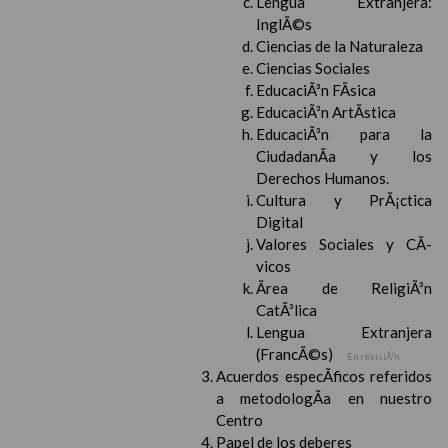
Lengua Extranjera:
InglÃ©s
Ciencias de la Naturaleza
Ciencias Sociales
EducaciÃ³n FÃ­sica
EducaciÃ³n ArtÃ­stica
EducaciÃ³n para la
CiudadanÃ­a y los
Derechos Humanos.
Cultura y PrÃ¡ctica
Digital
Valores Sociales y CÃ­
vicos
Ãrea de ReligiÃ³n
CatÃ³lica
Lengua Extranjera
(FrancÃ©s)
En revisiÃ³n
Acuerdos especÃ­ficos referidos
a metodologÃ­a en nuestro
Centro
Papel de los deberes