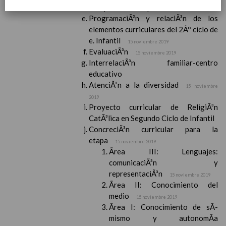
Competencias bÃ¡sicas
15 noviembre 2019
ProgramaciÃ³n y relaciÃ³n de los
elementos curriculares del 2Âº ciclo de
e. Infantil
15 noviembre 2019
EvaluaciÃ³n
15 noviembre 2019
InterrelaciÃ³n familiar-centro
educativo
AtenciÃ³n a la diversidad
15 noviembre
2019
Proyecto curricular de ReligiÃ³n
CatÃ³lica en Segundo Ciclo de Infantil
ConcreciÃ³n curricular para la
etapa
15 noviembre 2019
Ãrea III: Lenguajes:
comunicaciÃ³n y
representaciÃ³n
15 noviembre 2019
Ãrea II: Conocimiento del
medio
15 noviembre 2019
Ãrea I: Conocimiento de sÃ­
mismo y autonomÃ­a