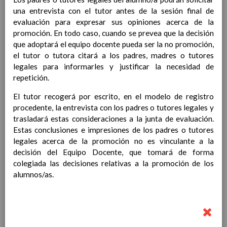
Contenido
una entrevista con el tutor antes de la sesión final de
evaluación para expresar sus opiniones acerca de la
promoción. En todo caso, cuando se prevea que la decisión
IntroducciÃ³n
que adoptará el equipo docente pueda ser la no promoción,
AnÃ¡lisis del Contexto
el tutor o tutora citará a los padres, madres o tutores
Proyecto Educativo
legales para informarles y justificar la necesidad de
Marco Normativo
repetición.
Objetivos propios para la mejora del rendimiento
escolar
El tutor recogerá por escrito, en el modelo de registro
LÃ­neas generales de actuaciÃ³n pedagÃ³gica
procedente, la entrevista con los padres o tutores legales y
CoordinaciÃ³n y concreciÃ³n de los contenidos
trasladará estas consideraciones a la junta de evaluación.
curriculares, asÃ­ como el tratamiento transversal
Estas conclusiones e impresiones de los padres o tutores
en las Ã¡reas de la educaciÃ³n en valores y otras
legales acerca de la promoción no es vinculante a la
enseÃ±anzas
decisión del Equipo Docente, que tomará de forma
EducaciÃ³n Infantil (Segundo Ciclo)
15
colegiada las decisiones relativas a la promoción de los
noviembre 2019
alumnos/as.
Objetivos generales
15 noviembre 2019
Ãreas Curriculares
InterrelaciÃ³n de las inteligencias
mÃºltiples con los objetivos generales
y de Ã¡reas curriculares.