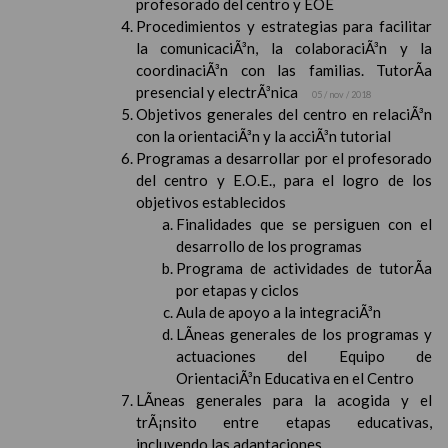
profesorado del centro y EOE
Procedimientos y estrategias para facilitar
la comunicaciÃ³n, la colaboraciÃ³n y la
coordinaciÃ³n con las familias. TutorÃ­a
presencial y electrÃ³nica
05 / nov / 2018
Objetivos generales del centro en relaciÃ³n
con la orientaciÃ³n y la acciÃ³n tutorial
Programas a desarrollar por el profesorado
del centro y E.O.E., para el logro de los
objetivos establecidos
Finalidades que se persiguen con el
desarrollo de los programas
Programa de actividades de tutorÃ­a
por etapas y ciclos
Aula de apoyo a la integraciÃ³n
LÃ­neas generales de los programas y
actuaciones del Equipo de
OrientaciÃ³n Educativa en el Centro
LÃ­neas generales para la acogida y el
trÃ¡nsito entre etapas educativas,
incluyendo las adaptaciones