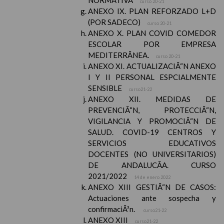
NORMATIVA
curso 20-21
ANEXO IX. PLAN REFORZADO L+D
(POR SADECO)
curso 20-21
ANEXO X. PLAN COVID COMEDOR
ESCOLAR POR EMPRESA
MEDITERRÃNEA.
curso 20-21
ANEXO XI. ACTUALIZACIÃ“N ANEXO
I Y II PERSONAL ESPCIALMENTE
SENSIBLE
curso21-22
ANEXO XII. MEDIDAS DE
PREVENCIÃ“N, PROTECCIÃ“N,
VIGILANCIA Y PROMOCIÃ“N DE
SALUD. COVID-19 CENTROS Y
SERVICIOS EDUCATIVOS
DOCENTES (NO UNIVERSITARIOS)
DE ANDALUCÃA. CURSO
2021/2022
14 de enero 2022
ANEXO XIII GESTIÃ“N DE CASOS:
Actuaciones ante sospecha y
confirmaciÃ³n.
curso21-22
ANEXO XIII
curso21-22