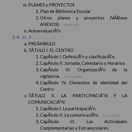
PLANES y PROYECTOS
Plan de Biblioteca Escolar
Otros planes y proyectos (VÃ©ase
ANEXOS)
13 abril 2021
AutoevaluaciÃ³n
R.O.F.
PREÃMBULO
TÃTULO I. EL CENTRO
CapÃ­tulo I. DefiniciÃ³n y clasificaciÃ³n.
CapÃ­tulo II. Jornada, Calendario y Horarios
CapÃ­tulo III. OrganizaciÃ³n de la
vigilancia.
31 / ene / 2020
CapÃ­tulo IV. Elementos de identidad del
Centro
TÃTULO II. LA PARTICIPACIÃ“N Y LA
COMUNICACIÃ“N
CapÃ­tulo I. La participaciÃ³n.
CapÃ­tulo II. La comunicaciÃ³n.
17 enero 2020
CapÃ­tulo III. Las Actividades
Complementarias y Extraescolares.