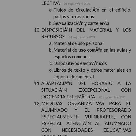
LECTIVA
01 septiembre 2021
Flujos de circulaciÃ³n en el edificio,
patios y otras zonas
SeÃ±alizaciÃ³n y cartelerÃ­a
DISPOSICIÃ“N DEL MATERIAL Y LOS
RECURSOS
01 septiembre 2021
Material de uso personal
Material de uso comÃºn en las aulas y
espacios comunes.
Dispositivos electrÃ³nicos
Libros de texto y otros materiales en
soporte documental.
ADAPTACIÃ“N DEL HORARIO A LA
SITUACIÃ“N EXCEPCIONAL CON
DOCENCIA TELEMÃTICA
01 septiembre 2021
MEDIDAS ORGANIZATIVAS PARA EL
ALUMNADO Y EL PROFESORADO
ESPECIALMENTE VULNERABLE, CON
ESPECIAL ATENCIÃ“N AL ALUMNADO
CON NECESIDADES EDUCATIVAS