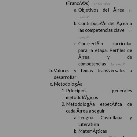
(FrancÃ©s)
En revisiÃ³n
Objetivos del Ã¡rea
En
revisiÃ³n
ContribuciÃ³n del Ã¡rea a
las competencias clave
En
revisiÃ³n
ConcreciÃ³n curricular
para la etapa. Perfiles de
Ã¡rea y de
competencias
En revisiÃ³n
Valores y temas transversales a
desarrollar
MetodologÃ­a
Principios generales
metodolÃ³gicos
MetodologÃ­a especÃ­fica de
cada Ã¡rea a seguir
Lengua Castellana y
Literatura
MatemÃ¡ticas