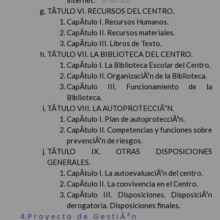
internet.
14 / feb / 2022
TÃTULO VI. RECURSOS DEL CENTRO.
CapÃ­tulo I. Recursos Humanos.
CapÃ­tulo II. Recursos materiales.
CapÃ­tulo III. Libros de Texto.
TÃTULO VII. LA BIBLIOTECA DEL CENTRO.
CapÃ­tulo I. La Biblioteca Escolar del Centro.
CapÃ­tulo II. OrganizaciÃ³n de la Biblioteca.
CapÃ­tulo III. Funcionamiento de la
Biblioteca.
TÃTULO VIII. LA AUTOPROTECCIÃ“N.
CapÃ­tulo I. Plan de autoprotecciÃ³n.
CapÃ­tulo II. Competencias y funciones sobre
prevenciÃ³n de riesgos.
TÃTULO IX. OTRAS DISPOSICIONES
GENERALES.
CapÃ­tulo I. La autoevaluaciÃ³n del centro.
CapÃ­tulo II. La convivencia en el Centro.
CapÃ­tulo III. Disposiciones. DisposiciÃ³n
derogatoria. Disposiciones finales.
Proyecto de GestiÃ³n