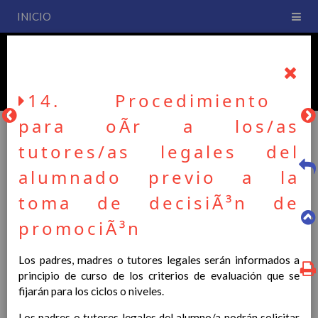
INICIO
PLAN DE CENTRO
CEIP San Fernando
14. Procedimiento
para oÃ­r a los/as
tutores/as legales del
PLAN DE CENTRO
alumnado previo a la
toma de decisiÃ³n de
La entrada en vigor del Real Decreto 126/2014, de 28 de
promociÃ³n
febrero, por el que se establece el currículo básico de la
Educación Primaria, se ha hecho necesario la revisión y
Los padres, madres o tutores legales serán informados a
adecuación de nuestro Plan de Centro a esta normativa, el cual
principio de curso de los criterios de evaluación que se
usted podrá consultar desde este sitio web.
fijarán para los ciclos o niveles.
Esperamos que sea de su interés.
Los padres o tutores legales del alumno/a podrán solicitar