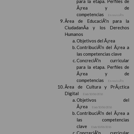
para la etapa. Perfiles de
Ã¡rea y de
competencias
En revisiÃ³n
Ãrea de EducaciÃ³n para la
CiudadanÃ­a y los Derechos
Humanos
Objetivos del Ã¡rea
ContribuciÃ³n del Ã¡rea a
las competencias clave
ConcreciÃ³n curricular
para la etapa. Perfiles de
Ã¡rea y de
competencias
En revisiÃ³n
Ãrea de Cultura y PrÃ¡ctica
Digital
Elab/10/06/2016
Objetivos del
Ã¡rea
Elab/10/06/2016
ContribuciÃ³n del Ã¡rea a
las competencias
clave
Elab/10/06/2016
ConcreciÃ³n curricular