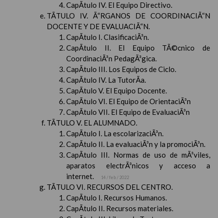
CapÃ­tulo IV. El Equipo Directivo.
TÃTULO IV. Ã“RGANOS DE COORDINACIÃ“N
DOCENTE Y DE EVALUACIÃ“N.
CapÃ­tulo I. ClasificaciÃ³n.
CapÃ­tulo II. El Equipo TÃ©cnico de
CoordinaciÃ³n PedagÃ³gica.
CapÃ­tulo III. Los Equipos de Ciclo.
CapÃ­tulo IV. La TutorÃ­a.
CapÃ­tulo V. El Equipo Docente.
CapÃ­tulo VI. El Equipo de OrientaciÃ³n
CapÃ­tulo VII. El Equipo de EvaluaciÃ³n
TÃTULO V. EL ALUMNADO.
CapÃ­tulo I. La escolarizaciÃ³n.
CapÃ­tulo II. La evaluaciÃ³n y la promociÃ³n.
CapÃ­tulo III. Normas de uso de mÃ³viles,
aparatos electrÃ³nicos y acceso a
internet.
14 / feb / 2022
TÃTULO VI. RECURSOS DEL CENTRO.
CapÃ­tulo I. Recursos Humanos.
CapÃ­tulo II. Recursos materiales.