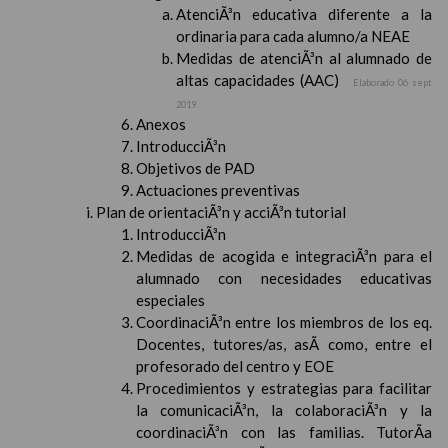
AtenciÃ³n educativa diferente a la
ordinaria para cada alumno/a NEAE
Medidas de atenciÃ³n al alumnado de
altas capacidades (AAC)
Elaborado 06 sept
2019
Anexos
IntroducciÃ³n
Objetivos de PAD
Actuaciones preventivas
Plan de orientaciÃ³n y acciÃ³n tutorial
IntroducciÃ³n
Medidas de acogida e integraciÃ³n para el
alumnado con necesidades educativas
especiales
CoordinaciÃ³n entre los miembros de los eq.
Docentes, tutores/as, asÃ­ como, entre el
profesorado del centro y EOE
Procedimientos y estrategias para facilitar
la comunicaciÃ³n, la colaboraciÃ³n y la
coordinaciÃ³n con las familias. TutorÃ­a