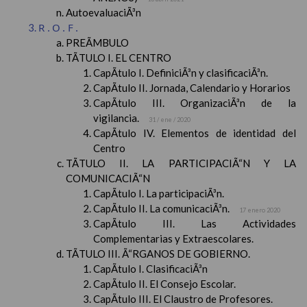
AutoevaluaciÃ³n
R.O.F.
PREÃMBULO
TÃTULO I. EL CENTRO
CapÃ­tulo I. DefiniciÃ³n y clasificaciÃ³n.
CapÃ­tulo II. Jornada, Calendario y Horarios
CapÃ­tulo III. OrganizaciÃ³n de la
vigilancia.
31 / ene / 2020
CapÃ­tulo IV. Elementos de identidad del
Centro
TÃTULO II. LA PARTICIPACIÃ“N Y LA
COMUNICACIÃ“N
CapÃ­tulo I. La participaciÃ³n.
CapÃ­tulo II. La comunicaciÃ³n.
17 enero 2020
CapÃ­tulo III. Las Actividades
Complementarias y Extraescolares.
TÃTULO III. Ã“RGANOS DE GOBIERNO.
CapÃ­tulo I. ClasificaciÃ³n
CapÃ­tulo II. El Consejo Escolar.
CapÃ­tulo III. El Claustro de Profesores.