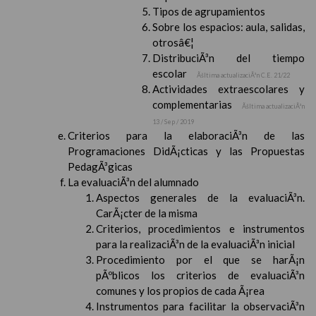
Tipos de agrupamientos
Sobre los espacios: aula, salidas,
otrosâ€¦
DistribuciÃ³n del tiempo
escolar
Ãšltima actualizaciÃ³n C.E. 21/22
Actividades extraescolares y
complementarias
Ãšltima actualizaciÃ³n
13 / Sep / 2019
Criterios para la elaboraciÃ³n de las
Programaciones DidÃ¡cticas y las Propuestas
PedagÃ³gicas
La evaluaciÃ³n del alumnado
Aspectos generales de la evaluaciÃ³n.
CarÃ¡cter de la misma
Criterios, procedimientos e instrumentos
para la realizaciÃ³n de la evaluaciÃ³n inicial
Procedimiento por el que se harÃ¡n
pÃºblicos los criterios de evaluaciÃ³n
comunes y los propios de cada Ã¡rea
Instrumentos para facilitar la observaciÃ³n