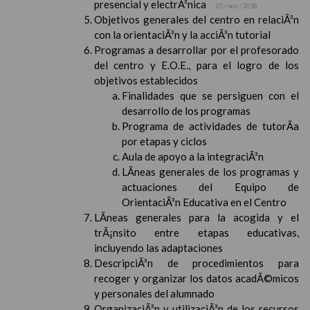
presencial y electrÃ³nica
05 / nov / 2018
Objetivos generales del centro en relaciÃ³n
con la orientaciÃ³n y la acciÃ³n tutorial
Programas a desarrollar por el profesorado
del centro y E.O.E., para el logro de los
objetivos establecidos
Finalidades que se persiguen con el
desarrollo de los programas
Programa de actividades de tutorÃ­a
por etapas y ciclos
Aula de apoyo a la integraciÃ³n
LÃ­neas generales de los programas y
actuaciones del Equipo de
OrientaciÃ³n Educativa en el Centro
LÃ­neas generales para la acogida y el
trÃ¡nsito entre etapas educativas,
incluyendo las adaptaciones
DescripciÃ³n de procedimientos para
recoger y organizar los datos acadÃ©micos
y personales del alumnado
OrganizaciÃ³n y utilizaciÃ³n de los recursos