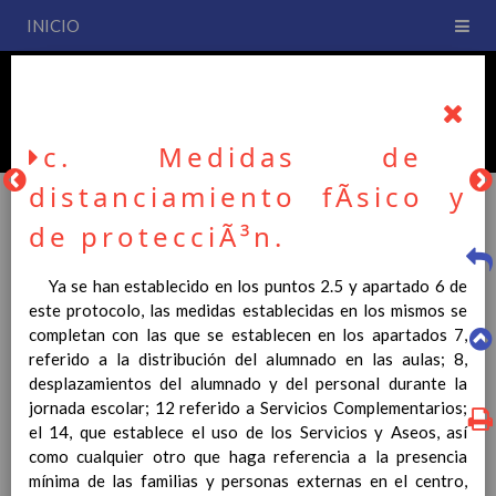
INICIO
PLAN DE CENTRO
CEIP San Fernando
c. Medidas de
distanciamiento fÃ­sico y
de protecciÃ³n.
PLAN DE CENTRO
Ya se han establecido en los puntos 2.5 y apartado 6 de
este protocolo, las medidas establecidas en los mismos se
La entrada en vigor del Real Decreto 126/2014, de 28 de
completan con las que se establecen en los apartados 7,
febrero, por el que se establece el currículo básico de la
referido a la distribución del alumnado en las aulas; 8,
Educación Primaria, se ha hecho necesario la revisión y
desplazamientos del alumnado y del personal durante la
adecuación de nuestro Plan de Centro a esta normativa, el cual
jornada escolar; 12 referido a Servicios Complementarios;
usted podrá consultar desde este sitio web.
el 14, que establece el uso de los Servicios y Aseos, así
como cualquier otro que haga referencia a la presencia
Esperamos que sea de su interés.
mínima de las familias y personas externas en el centro,