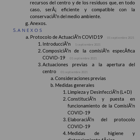
recursos del centro y de los residuos que, en todo
caso, serÃ¡ eficiente y compatible con la
conservaciÃ³n del medio ambiente.
Anexos.
ANEXOS
Protocolo de ActuaciÃ³n COVID19
01 septiembre 2021
IntroducciÃ³n
1 septiembre 2021
ComposiciÃ³n de la comisiÃ³n especÃ­fica
COVID-19
01 septiembre 2021
Actuaciones previas a la apertura del
centro
01 septiembre 2021
Consideraciones previas
Medidas generales
Limpieza y DesinfecciÃ³n (L+D)
ConstituciÃ³n y puesta en
funcionamiento de la ComisiÃ³n
COVID-19
ElaboraciÃ³n del protocolo
COVID-19
Medidas de higiene y