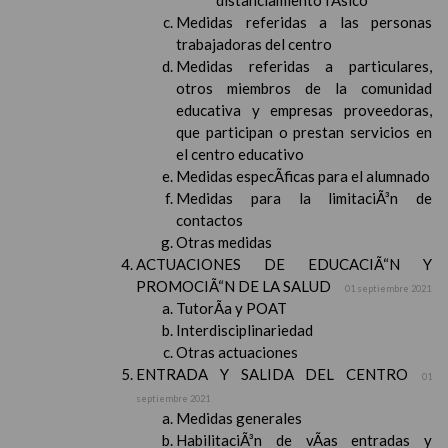
distanciamiento fÃ­sico
Medidas referidas a las personas
trabajadoras del centro
Medidas referidas a particulares,
otros miembros de la comunidad
educativa y empresas proveedoras,
que participan o prestan servicios en
el centro educativo
Medidas especÃ­ficas para el alumnado
Medidas para la limitaciÃ³n de
contactos
Otras medidas
ACTUACIONES DE EDUCACIÃ“N Y
PROMOCIÃ“N DE LA SALUD
01 septiembre 2021
TutorÃ­a y POAT
Interdisciplinariedad
Otras actuaciones
ENTRADA Y SALIDA DEL CENTRO
01
septiembre 2021
Medidas generales
HabilitaciÃ³n de vÃ­as entradas y