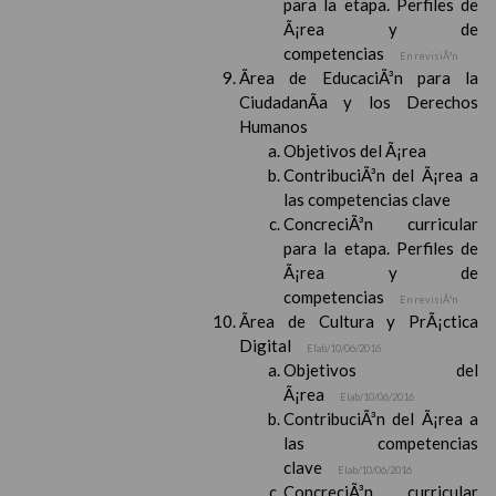
para la etapa. Perfiles de
Ã¡rea y de
competencias
En revisiÃ³n
Ãrea de EducaciÃ³n para la
CiudadanÃ­a y los Derechos
Humanos
Objetivos del Ã¡rea
ContribuciÃ³n del Ã¡rea a
las competencias clave
ConcreciÃ³n curricular
para la etapa. Perfiles de
Ã¡rea y de
competencias
En revisiÃ³n
Ãrea de Cultura y PrÃ¡ctica
Digital
Elab/10/06/2016
Objetivos del
Ã¡rea
Elab/10/06/2016
ContribuciÃ³n del Ã¡rea a
las competencias
clave
Elab/10/06/2016
ConcreciÃ³n curricular