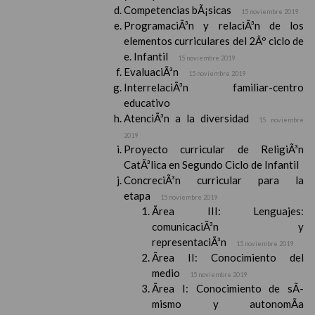
Competencias bÃ¡sicas
15 noviembre 2019
ProgramaciÃ³n y relaciÃ³n de los
elementos curriculares del 2Âº ciclo de
e. Infantil
15 noviembre 2019
EvaluaciÃ³n
15 noviembre 2019
InterrelaciÃ³n familiar-centro
educativo
AtenciÃ³n a la diversidad
15 noviembre
2019
Proyecto curricular de ReligiÃ³n
CatÃ³lica en Segundo Ciclo de Infantil
ConcreciÃ³n curricular para la
etapa
15 noviembre 2019
Ãrea III: Lenguajes:
comunicaciÃ³n y
representaciÃ³n
15 noviembre 2019
Ãrea II: Conocimiento del
medio
15 noviembre 2019
Ãrea I: Conocimiento de sÃ­
mismo y autonomÃ­a