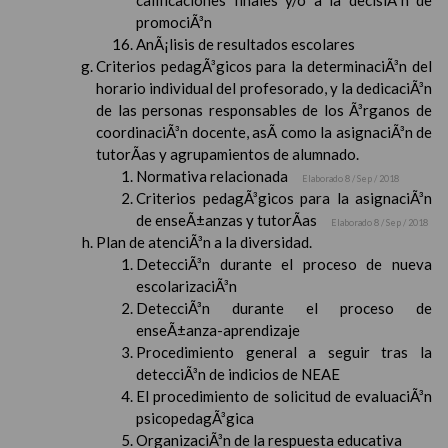
calificaciones finales y/o a la decisiÃ³n de
promociÃ³n
AnÃ¡lisis de resultados escolares
Criterios pedagÃ³gicos para la determinaciÃ³n del
horario individual del profesorado, y la dedicaciÃ³n
de las personas responsables de los Ã³rganos de
coordinaciÃ³n docente, asÃ­ como la asignaciÃ³n de
tutorÃ­as y agrupamientos de alumnado.
Normativa relacionada
Elaborado 8 / Sep / 2018
Criterios pedagÃ³gicos para la asignaciÃ³n
de enseÃ±anzas y tutorÃ­as
Elaborado 8 / Sep / 2018
Plan de atenciÃ³n a la diversidad.
DetecciÃ³n durante el proceso de nueva
escolarizaciÃ³n
DetecciÃ³n durante el proceso de
enseÃ±anza-aprendizaje
Procedimiento general a seguir tras la
detecciÃ³n de indicios de NEAE
El procedimiento de solicitud de evaluaciÃ³n
psicopedagÃ³gica
OrganizaciÃ³n de la respuesta educativa