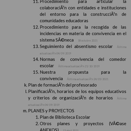
Procedimiento para articular la
colaboraciÃ³n con entidades e instituciones
del entorno para la construcciÃ³n de
comunidades educadoras
Procedimiento para la recogida de las
incidencias en materia de convivencia en el
sistema SÃ©neca
18 octubre 2021
Seguimiento del absentismo escolar
Ãšltima
actualizaciÃ³n 04/ 09/ 2019
Normas de convivencia del comedor
escolar
Ãšltima actualizaciÃ³n 21/ 10/ 2019
Nuestra propuesta para la
convivencia
Ãšltima actualizaciÃ³n 24/ 05/ 2021
Plan de formaciÃ³n del profesorado
PlanificaciÃ³n, horarios de los equipos educativos
y criterios de organizaciÃ³n de horarios
Ãšltima
actualizaciÃ³n 04/ 09/ 2019
PLANES y PROYECTOS
Plan de Biblioteca Escolar
Otros planes y proyectos (VÃ©ase
ANEXOS)
13 abril 2021