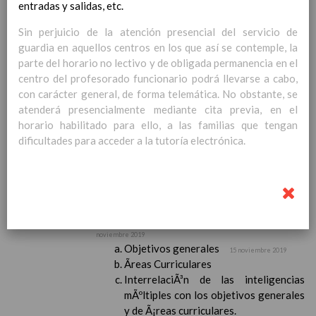
entradas y salidas, etc.
Contenido
Sin perjuicio de la atención presencial del servicio de
IntroducciÃ³n
guardia en aquellos centros en los que así se contemple, la
AnÃ¡lisis del Contexto
parte del horario no lectivo y de obligada permanencia en el
Proyecto Educativo
centro del profesorado funcionario podrá llevarse a cabo,
Marco Normativo
con carácter general, de forma telemática. No obstante, se
Objetivos propios para la mejora del rendimiento
atenderá presencialmente mediante cita previa, en el
escolar
horario habilitado para ello, a las familias que tengan
LÃ­neas generales de actuaciÃ³n pedagÃ³gica
dificultades para acceder a la tutoría electrónica.
CoordinaciÃ³n y concreciÃ³n de los contenidos
curriculares, asÃ­ como el tratamiento transversal
en las Ã¡reas de la educaciÃ³n en valores y otras
enseÃ±anzas
EducaciÃ³n Infantil (Segundo Ciclo)
15
noviembre 2019
Objetivos generales
15 noviembre 2019
Ãreas Curriculares
InterrelaciÃ³n de las inteligencias
mÃºltiples con los objetivos generales
y de Ã¡reas curriculares.