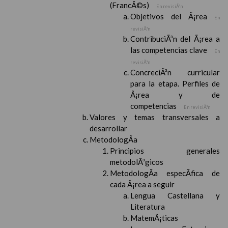
(FrancÃ©s)
En revisiÃ³n
Objetivos del Ã¡rea
En
revisiÃ³n
ContribuciÃ³n del Ã¡rea a
las competencias clave
En
revisiÃ³n
ConcreciÃ³n curricular
para la etapa. Perfiles de
Ã¡rea y de
competencias
En revisiÃ³n
Valores y temas transversales a
desarrollar
MetodologÃ­a
Principios generales
metodolÃ³gicos
MetodologÃ­a especÃ­fica de
cada Ã¡rea a seguir
Lengua Castellana y
Literatura
MatemÃ¡ticas