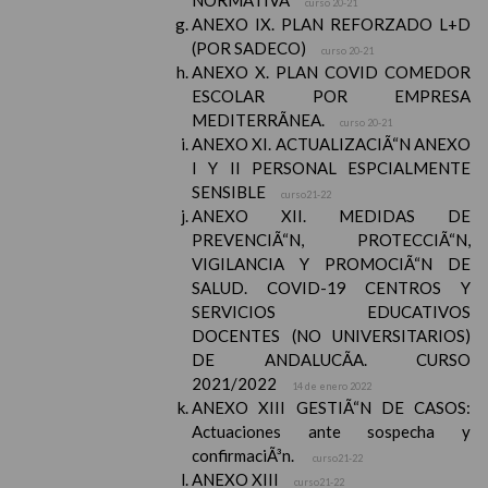
NORMATIVA
curso 20-21
ANEXO IX. PLAN REFORZADO L+D
(POR SADECO)
curso 20-21
ANEXO X. PLAN COVID COMEDOR
ESCOLAR POR EMPRESA
MEDITERRÃNEA.
curso 20-21
ANEXO XI. ACTUALIZACIÃ“N ANEXO
I Y II PERSONAL ESPCIALMENTE
SENSIBLE
curso21-22
ANEXO XII. MEDIDAS DE
PREVENCIÃ“N, PROTECCIÃ“N,
VIGILANCIA Y PROMOCIÃ“N DE
SALUD. COVID-19 CENTROS Y
SERVICIOS EDUCATIVOS
DOCENTES (NO UNIVERSITARIOS)
DE ANDALUCÃA. CURSO
2021/2022
14 de enero 2022
ANEXO XIII GESTIÃ“N DE CASOS:
Actuaciones ante sospecha y
confirmaciÃ³n.
curso21-22
ANEXO XIII
curso21-22