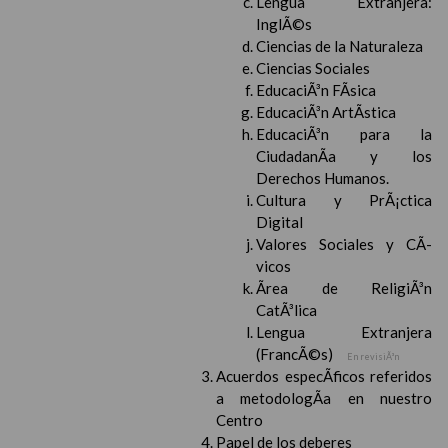
Lengua Extranjera:
InglÃ©s
Ciencias de la Naturaleza
Ciencias Sociales
EducaciÃ³n FÃ­sica
EducaciÃ³n ArtÃ­stica
EducaciÃ³n para la
CiudadanÃ­a y los
Derechos Humanos.
Cultura y PrÃ¡ctica
Digital
Valores Sociales y CÃ­
vicos
Ãrea de ReligiÃ³n
CatÃ³lica
Lengua Extranjera
(FrancÃ©s)
En revisiÃ³n
Acuerdos especÃ­ficos referidos
a metodologÃ­a en nuestro
Centro
Papel de los deberes