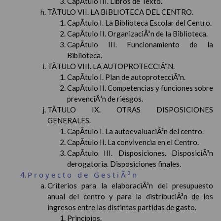
CapÃ­tulo III. Libros de Texto.
TÃTULO VII. LA BIBLIOTECA DEL CENTRO.
CapÃ­tulo I. La Biblioteca Escolar del Centro.
CapÃ­tulo II. OrganizaciÃ³n de la Biblioteca.
CapÃ­tulo III. Funcionamiento de la
Biblioteca.
TÃTULO VIII. LA AUTOPROTECCIÃ“N.
CapÃ­tulo I. Plan de autoprotecciÃ³n.
CapÃ­tulo II. Competencias y funciones sobre
prevenciÃ³n de riesgos.
TÃTULO IX. OTRAS DISPOSICIONES
GENERALES.
CapÃ­tulo I. La autoevaluaciÃ³n del centro.
CapÃ­tulo II. La convivencia en el Centro.
CapÃ­tulo III. Disposiciones. DisposiciÃ³n
derogatoria. Disposiciones finales.
Proyecto de GestiÃ³n
Criterios para la elaboraciÃ³n del presupuesto
anual del centro y para la distribuciÃ³n de los
ingresos entre las distintas partidas de gasto.
Principios.