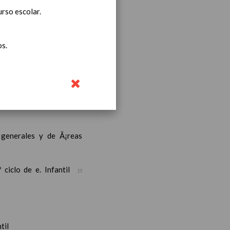
urso escolar.
os.
iento transversal en las
s generales y de Ã¡reas
ciclo de e. Infantil
15
til