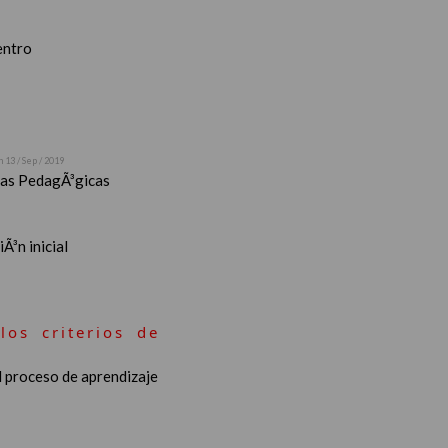
entro
n 13 / Sep / 2019
stas PedagÃ³gicas
Ã³n inicial
los criterios de
l proceso de aprendizaje