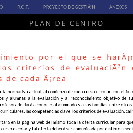
VO
R.O.F.
PROYECTO DE GESTIÃ³N
ANEXOS
PLAN DE CENTRO
CEIP San Fernando
dimiento por el que se harÃ¡
los criterios de evaluaciÃ³n
PLAN DE CENTRO
s de cada Ã¡rea
 Real Decreto 126/2014, de 28 de febrero, por el que se establece e
 la normativa actual, al comienzo de cada curso escolar, con el fin
ha hecho necesario la revisión y adecuación de nuestro Plan de Cen
os y alumnas a la evaluación y al reconocimiento objetivo de su
ar desde este sitio web.
profesorado dará a conocer al alumnado y a sus familias, entre otros
curriculares, las competencias clave, los criterios de evaluación, cal
 interés.
ertará en la página web del mismo toda la oferta curricular para que
Contenido
 curso escolar y tal oferta deberá ser comunicada por distintos medi