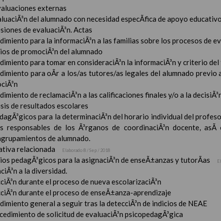
valuaciones externas
aluaciÃ³n del alumnado con necesidad especÃ­fica de apoyo educativ
esiones de evaluaciÃ³n. Actas
imiento para la informaciÃ³n a las familias sobre los procesos de e
rios de promociÃ³n del alumnado
imiento para tomar en consideraciÃ³n la informaciÃ³n y criterio del
dimiento para oÃ­r a los/as tutores/as legales del alumnado previo a
ciÃ³n
imiento de reclamaciÃ³n a las calificaciones finales y/o a la decisiÃ
sis de resultados escolares
dagÃ³gicos para la determinaciÃ³n del horario individual del profeso
s responsables de los Ã³rganos de coordinaciÃ³n docente, asÃ­
 agrupamientos de alumnado.
tiva relacionada
Elaborado 8 / Sep / 2018
rios pedagÃ³gicos para la asignaciÃ³n de enseÃ±anzas y tutorÃ­as
E
ciÃ³n a la diversidad.
ciÃ³n durante el proceso de nueva escolarizaciÃ³n
ciÃ³n durante el proceso de enseÃ±anza-aprendizaje
imiento general a seguir tras la detecciÃ³n de indicios de NEAE
ocedimiento de solicitud de evaluaciÃ³n psicopedagÃ³gica