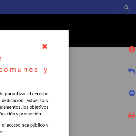
n
 comunes y
l currículo básico de la
 de garantizar el derecho
tro a esta normativa, el
 dedicación, esfuerzo y
 elementos, los objetivos
ificación y promoción.
 el acceso sea público y
os: