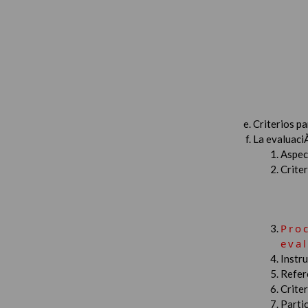
Criterios p
La evaluaci
Aspec
Criter
Pro
eva
Instru
Refer
Criter
Partic