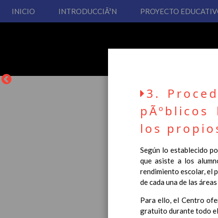
INICIO
INTRODUCCIÃ³N
PROYECTO EDUCATI
3. Proce
pÃºblicos 
los propio
La entrada en vigor del
Según lo establecido por
Educación Primaria, se 
que asiste a los alumn
cual usted podrá consult
rendimiento escolar, el 
de cada una de las áreas 
Esperamos que sea de su
Para ello, el Centro of
gratuito durante todo el