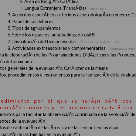
Ãrea de ReligiÃ³n CatÃ³lica
Lengua Extranjera (FrancÃ©s)
En revisiÃ³n
Acuerdos especÃ­ficos referidos a metodologÃ­a en nuestro C
Papel de los deberes
Tipos de agrupamientos
Sobre los espacios: aula, salidas, otrosâ€¦
DistribuciÃ³n del tiempo escolar
Ãšltima actualizaciÃ³n C.E. 21/22
Actividades extraescolares y complementarias
Ãšltima actualizaciÃ³
ara la elaboraciÃ³n de las Programaciones DidÃ¡cticas y las Propue
Ã³n del alumnado
tos generales de la evaluaciÃ³n. CarÃ¡cter de la misma
ios, procedimientos e instrumentos para la realizaciÃ³n de la evaluaci
cedimiento por el que se harÃ¡n pÃºblicos 
luaciÃ³n comunes y los propios de cada Ã¡rea
mentos para facilitar la observaciÃ³n continuada de la evoluciÃ³n de
entes de la evaluaciÃ³n
ios de calificaciÃ³n de las Ã¡reas y de las competencias clave
ipaciÃ³n de las familias en la evaluaciÃ³n