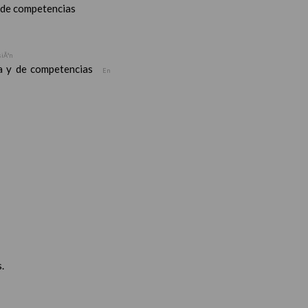
y de competencias
siÃ³n
ea y de competencias
En
.