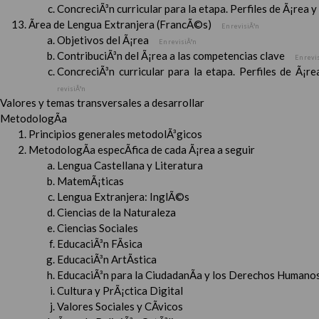
ConcreciÃ³n curricular para la etapa. Perfiles de Ã¡rea 
Ãrea de Lengua Extranjera (FrancÃ©s)
En revisiÃ³n
Objetivos del Ã¡rea
En revisiÃ³n
ContribuciÃ³n del Ã¡rea a las competencias clave
En revi
ConcreciÃ³n curricular para la etapa. Perfiles de Ã¡r
revisiÃ³n
Valores y temas transversales a desarrollar
MetodologÃ­a
Principios generales metodolÃ³gicos
MetodologÃ­a especÃ­fica de cada Ã¡rea a seguir
Lengua Castellana y Literatura
MatemÃ¡ticas
Lengua Extranjera: InglÃ©s
Ciencias de la Naturaleza
Ciencias Sociales
EducaciÃ³n FÃ­sica
EducaciÃ³n ArtÃ­stica
EducaciÃ³n para la CiudadanÃ­a y los Derechos Humanos
Cultura y PrÃ¡ctica Digital
Valores Sociales y CÃ­vicos