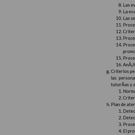
Las e
La ev
Las s
Proced
Crite
Proced
Proce
promo
Proced
AnÃ¡li
Criterios pe
las persona
tutorÃ­as y
Norma
Crite
Plan de aten
Detec
Detec
Proced
El pr