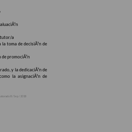
o
valuaciÃ³n
 tutor/a
 la toma de decisiÃ³n de
³n de promociÃ³n
rado, y la dedicaciÃ³n de
 como la asignaciÃ³n de
laborado 8 / Sep / 2018