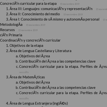
ConcreciÃ³n curricular para la etapa
15 noviembre 2019
Ãrea III: Lenguajes: comunicaciÃ³n y representaciÃ³n
15 noviem
Ãrea II: Conocimiento del medio
15 noviembre 2019
Ãrea I: Conocimiento de sÃ­ mismo y autonomÃ­a personal
15 
MetodologÃ­a
15 noviembre 2019
Recursos
15 noviembre 2019
ciÃ³n Primaria
CoordinaciÃ³n y concreciÃ³n curricular
Objetivos de la etapa
Ãrea de Lengua Castellana y Literatura
Objetivos del Ã¡rea
ContribuciÃ³n del Ã¡rea a las competencias clave
ConcreciÃ³n curricular para la etapa. Perfiles de Ã¡r
revisiÃ³n
Ãrea de MatemÃ¡ticas
Objetivos del Ã¡rea
ContribuciÃ³n del Ã¡rea a las competencias clave
ConcreciÃ³n curricular para la etapa. Perfiles de Ã¡r
revisiÃ³n
Ãrea de Lengua Extranjera (inglÃ©s)