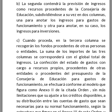
personal
15 noviembre 2019
b) La segunda contendrá la previsión de ingresos
MetodologÃ­a
15 noviembre 2019
como recursos procedentes de la Consejería de
Recursos
15 noviembre 2019
Educación, subdividiéndose a su vez en dos columnas,
EducaciÃ³n Primaria
una para anotar los ingresos para gastos de
CoordinaciÃ³n y concreciÃ³n curricular
funcionamiento y otra para anotar, en su caso, los
Objetivos de la etapa
ingresos para inversiones.
Ãrea de Lengua Castellana y
Literatura
c) Cuando proceda, en la tercera columna se
Objetivos del Ã¡rea
recogerán los fondos procedentes de otras personas
ContribuciÃ³n del Ã¡rea a
o entidades. La suma de los importes de las tres
las competencias clave
columnas se corresponderá con el global total de
ConcreciÃ³n curricular
ingresos. La confección del estado de gastos con
para la etapa. Perfiles de
cargo a recursos propios, procedentes de otras
Ã¡rea y de
entidades o procedentes del presupuesto de la
competencias
Consejería de Educación para gastos de
En revisiÃ³n
Ãrea de MatemÃ¡ticas
funcionamiento, se efectuará conforme al modelo que
Objetivos del Ã¡rea
figura como Anexo II de la citada Orden , sin más
ContribuciÃ³n del Ã¡rea a
limitaciones que su ajuste a los créditos disponibles, a
las competencias clave
su distribución entre las cuentas de gasto que sean
ConcreciÃ³n curricular
necesarias para su normal funcionamiento, según la
para la etapa. Perfiles de
estructura que figura en el Anexo III de esta Orden, y