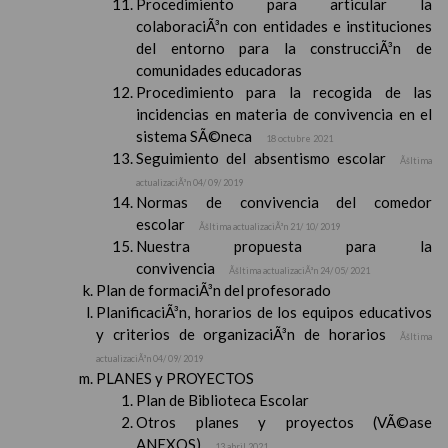
Procedimiento para articular la
colaboraciÃ³n con entidades e instituciones
del entorno para la construcciÃ³n de
comunidades educadoras
Procedimiento para la recogida de las
incidencias en materia de convivencia en el
sistema SÃ©neca
18 octubre 2021
Seguimiento del absentismo escolar
Ãšltima
actualizaciÃ³n 04/ 09/ 2019
Normas de convivencia del comedor
escolar
Ãšltima actualizaciÃ³n 21/ 10/ 2019
Nuestra propuesta para la
convivencia
Ãšltima actualizaciÃ³n 24/ 05/ 2021
Plan de formaciÃ³n del profesorado
PlanificaciÃ³n, horarios de los equipos educativos
y criterios de organizaciÃ³n de horarios
Ãšltima
actualizaciÃ³n 04/ 09/ 2019
PLANES y PROYECTOS
Plan de Biblioteca Escolar
Otros planes y proyectos (VÃ©ase
ANEXOS)
13 abril 2021