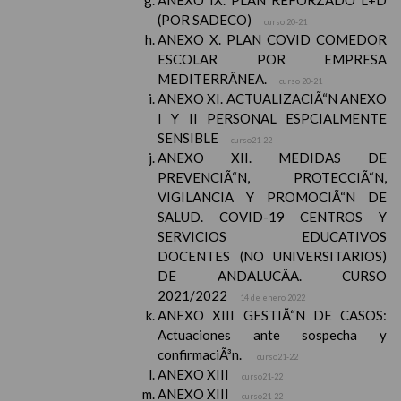
ANEXO IX. PLAN REFORZADO L+D
(POR SADECO)
curso 20-21
ANEXO X. PLAN COVID COMEDOR
ESCOLAR POR EMPRESA
MEDITERRÃNEA.
curso 20-21
ANEXO XI. ACTUALIZACIÃ“N ANEXO
I Y II PERSONAL ESPCIALMENTE
SENSIBLE
curso21-22
ANEXO XII. MEDIDAS DE
PREVENCIÃ“N, PROTECCIÃ“N,
VIGILANCIA Y PROMOCIÃ“N DE
SALUD. COVID-19 CENTROS Y
SERVICIOS EDUCATIVOS
DOCENTES (NO UNIVERSITARIOS)
DE ANDALUCÃA. CURSO
2021/2022
14 de enero 2022
ANEXO XIII GESTIÃ“N DE CASOS:
Actuaciones ante sospecha y
confirmaciÃ³n.
curso21-22
ANEXO XIII
curso21-22
ANEXO XIII
curso21-22