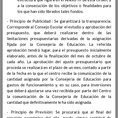
Ã¡rea y de
a la consecución de los objetivos o finalidades para
competencias
los que han sido librados tales fondos.
En revisiÃ³n
Ãrea de Lengua Extranjera
- Principio de Publicidad : Se garantizará la transparencia.
(inglÃ©s)
Corresponde al Consejo Escolar el estudio y aprobación del
Objetivos del Ã¡rea
presupuesto, que deberá realizarse dentro de las
ContribuciÃ³n del Ã¡rea a
limitaciones presupuestarias derivadas de la asignación
las competencias clave
fijada por la Consejería de Educación. La referida
ConcreciÃ³n curricular
aprobación tendrá lugar, para el presupuesto inicialmente
para la etapa. Perfiles de
elaborado, antes de la finalización del mes de octubre de
Ã¡rea y de
cada año. La aprobación del ajuste presupuestario que
competencias
En revisiÃ³n
proceda se realizará en el plazo de un mes, contado a partir
Ãrea de Ciencias de la
de la fecha en la que el centro recibe la comunicación de la
Naturaleza
cantidad asignada por la Consejería de Educación para
Objetivos del Ã¡rea
gastos de funcionamiento y, en su caso, para inversiones
ContribuciÃ³n del Ã¡rea a
que deberá ajustarse una vez recibida por parte del Centro
las competencias clave
la comunicación de la Consejería de Educación de la
ConcreciÃ³n curricular
cantidad que definitivamente le ha sido asignada.
para la etapa. Perfiles de
Ã¡rea y de
- Principio de Previsión: Se procurará que al final del
competencias
En revisiÃ³n
ejercicio económico del año, quede alguna cantidad de