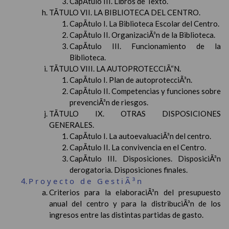
CapÃ­tulo III. Libros de Texto.
TÃTULO VII. LA BIBLIOTECA DEL CENTRO.
CapÃ­tulo I. La Biblioteca Escolar del Centro.
CapÃ­tulo II. OrganizaciÃ³n de la Biblioteca.
CapÃ­tulo III. Funcionamiento de la
Biblioteca.
TÃTULO VIII. LA AUTOPROTECCIÃ“N.
CapÃ­tulo I. Plan de autoprotecciÃ³n.
CapÃ­tulo II. Competencias y funciones sobre
prevenciÃ³n de riesgos.
TÃTULO IX. OTRAS DISPOSICIONES
GENERALES.
CapÃ­tulo I. La autoevaluaciÃ³n del centro.
CapÃ­tulo II. La convivencia en el Centro.
CapÃ­tulo III. Disposiciones. DisposiciÃ³n
derogatoria. Disposiciones finales.
Proyecto de GestiÃ³n
Criterios para la elaboraciÃ³n del presupuesto
anual del centro y para la distribuciÃ³n de los
ingresos entre las distintas partidas de gasto.