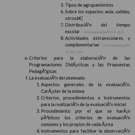
Tipos de agrupamientos
Sobre los espacios: aula, salidas,
otrosâ€¦
DistribuciÃ³n del tiempo
escolar
Ãšltima actualizaciÃ³n C.E. 21/22
Actividades extraescolares y
complementarias
Ãšltima actualizaciÃ³n
13 / Sep / 2019
Criterios para la elaboraciÃ³n de las
Programaciones DidÃ¡cticas y las Propuestas
PedagÃ³gicas
La evaluaciÃ³n del alumnado
Aspectos generales de la evaluaciÃ³n.
CarÃ¡cter de la misma
Criterios, procedimientos e instrumentos
para la realizaciÃ³n de la evaluaciÃ³n inicial
Procedimiento por el que se harÃ¡n
pÃºblicos los criterios de evaluaciÃ³n
comunes y los propios de cada Ã¡rea
Instrumentos para facilitar la observaciÃ³n