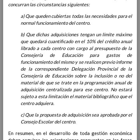
para la etapa. Perfiles de
concurran las circunstancias siguientes:
Ã¡rea y de
competencias
a) Que queden cubiertas todas las necesidades para el
En revisiÃ³n
Ãrea de EducaciÃ³n para la
normal funcionamiento del centro.
CiudadanÃ­a y los Derechos
b) Que dichas adquisiciones tengan un límite máximo
Humanos
que quedará cuantificado en el 10% del crédito anual
Objetivos del Ã¡rea
librado a cada centro con cargo al presupuesto de la
ContribuciÃ³n del Ã¡rea a
Consejería de Educación para gastos de
las competencias clave
funcionamiento del mismo y se realicen previo informe
ConcreciÃ³n curricular
de la correspondiente Delegación Provincial de la
para la etapa. Perfiles de
Consejería de Educación sobre la inclusión o no del
Ã¡rea y de
material de que se trate en la programación anual de
competencias
En revisiÃ³n
adquisición centralizada para ese centro. No estará
Ãrea de Cultura y PrÃ¡ctica
sujeto a esta limitación el material bibliográfico que el
Digital
Elab/10/06/2016
centro adquiera.
Objetivos del
Ã¡rea
Elab/10/06/2016
c) Que la propuesta de adquisición sea aprobada por el
ContribuciÃ³n del Ã¡rea a
Consejo Escolar del centro.
las competencias
clave
En resumen, en el desarrollo de toda gestión económica
Elab/10/06/2016
ConcreciÃ³n curricular