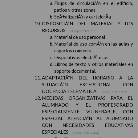
Flujos de circulaciÃ³n en el edificio,
patios y otras zonas
SeÃ±alizaciÃ³n y cartelerÃ­a
DISPOSICIÃ“N DEL MATERIAL Y LOS
RECURSOS
01 septiembre 2021
Material de uso personal
Material de uso comÃºn en las aulas y
espacios comunes.
Dispositivos electrÃ³nicos
Libros de texto y otros materiales en
soporte documental.
ADAPTACIÃ“N DEL HORARIO A LA
SITUACIÃ“N EXCEPCIONAL CON
DOCENCIA TELEMÃTICA
01 septiembre 2021
MEDIDAS ORGANIZATIVAS PARA EL
ALUMNADO Y EL PROFESORADO
ESPECIALMENTE VULNERABLE, CON
ESPECIAL ATENCIÃ“N AL ALUMNADO
CON NECESIDADES EDUCATIVAS
ESPECIALES
01 septiembre 2021