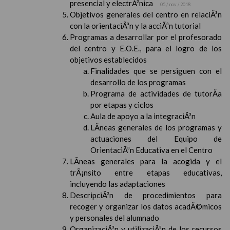
presencial y electrÃ³nica
05 / nov / 2018
Objetivos generales del centro en relaciÃ³n
con la orientaciÃ³n y la acciÃ³n tutorial
Programas a desarrollar por el profesorado
del centro y E.O.E., para el logro de los
objetivos establecidos
Finalidades que se persiguen con el
desarrollo de los programas
Programa de actividades de tutorÃ­a
por etapas y ciclos
Aula de apoyo a la integraciÃ³n
LÃ­neas generales de los programas y
actuaciones del Equipo de
OrientaciÃ³n Educativa en el Centro
LÃ­neas generales para la acogida y el
trÃ¡nsito entre etapas educativas,
incluyendo las adaptaciones
DescripciÃ³n de procedimientos para
recoger y organizar los datos acadÃ©micos
y personales del alumnado
OrganizaciÃ³n y utilizaciÃ³n de los recursos