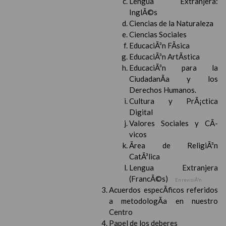
Lengua Extranjera:
InglÃ©s
Ciencias de la Naturaleza
Ciencias Sociales
EducaciÃ³n FÃ­sica
EducaciÃ³n ArtÃ­stica
EducaciÃ³n para la
CiudadanÃ­a y los
Derechos Humanos.
Cultura y PrÃ¡ctica
Digital
Valores Sociales y CÃ­
vicos
Ãrea de ReligiÃ³n
CatÃ³lica
Lengua Extranjera
(FrancÃ©s)
En revisiÃ³n
Acuerdos especÃ­ficos referidos
a metodologÃ­a en nuestro
Centro
Papel de los deberes