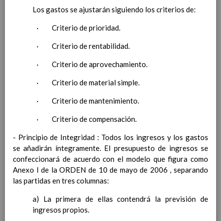
Competencias bÃ¡sicas
Los gastos se ajustarán siguiendo los criterios de:
15 noviembre 2019
ProgramaciÃ³n y relaciÃ³n de los
· Criterio de prioridad.
elementos curriculares del 2Âº ciclo de
e. Infantil
15 noviembre 2019
· Criterio de rentabilidad.
EvaluaciÃ³n
15 noviembre 2019
InterrelaciÃ³n familiar-centro
· Criterio de aprovechamiento.
educativo
· Criterio de material simple.
AtenciÃ³n a la diversidad
15 noviembre
2019
· Criterio de mantenimiento.
Proyecto curricular de ReligiÃ³n
CatÃ³lica en Segundo Ciclo de Infantil
· Criterio de compensación.
ConcreciÃ³n curricular para la
- Principio de Integridad : Todos los ingresos y los gastos
etapa
15 noviembre 2019
se añadirán íntegramente. El presupuesto de ingresos se
Ãrea III: Lenguajes:
confeccionará de acuerdo con el modelo que figura como
comunicaciÃ³n y
Anexo I de la ORDEN de 10 de mayo de 2006 , separando
representaciÃ³n
15 noviembre 2019
las partidas en tres columnas:
Ãrea II: Conocimiento del
medio
15 noviembre 2019
a) La primera de ellas contendrá la previsión de
Ãrea I: Conocimiento de sÃ­
ingresos propios.
mismo y autonomÃ­a