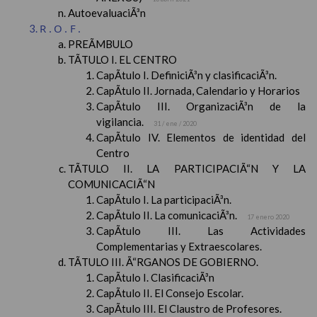
AutoevaluaciÃ³n
R.O.F.
PREÃMBULO
TÃTULO I. EL CENTRO
CapÃ­tulo I. DefiniciÃ³n y clasificaciÃ³n.
CapÃ­tulo II. Jornada, Calendario y Horarios
CapÃ­tulo III. OrganizaciÃ³n de la
vigilancia.
31 / ene / 2020
CapÃ­tulo IV. Elementos de identidad del
Centro
TÃTULO II. LA PARTICIPACIÃ“N Y LA
COMUNICACIÃ“N
CapÃ­tulo I. La participaciÃ³n.
CapÃ­tulo II. La comunicaciÃ³n.
17 enero 2020
CapÃ­tulo III. Las Actividades
Complementarias y Extraescolares.
TÃTULO III. Ã“RGANOS DE GOBIERNO.
CapÃ­tulo I. ClasificaciÃ³n
CapÃ­tulo II. El Consejo Escolar.
CapÃ­tulo III. El Claustro de Profesores.