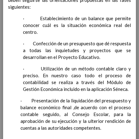
deben seguirse las orientaciones propuestas en las fases
para la etapa. Perfiles de
siguientes:
Ã¡rea y de
· Establecimiento de un balance que permite
competencias
En revisiÃ³n
conocer cuál es la situación económica real del
Ãrea de Valores Sociales y CÃ­
centro.
vicos
Objetivos del Ã¡rea
· Confección de un presupuesto que dé respuesta
ContribuciÃ³n del Ã¡rea a
a todas las inquietudes y proyectos que se
las competencias clave
desarrollan en el Proyecto Educativo.
ConcreciÃ³n curricular
para la etapa. Perfiles de
· Utilización de un método contable claro y
Ã¡rea y de
preciso. En nuestro caso todo el proceso de
competencias
contabilidad se realiza a través del Módulo de
En revisiÃ³n
Ãrea de ReligiÃ³n CatÃ³lica
Gestión Económica incluido en la aplicación Séneca.
Objetivos del Ã¡rea
· Presentación de la liquidación del presupuesto y
ContribuciÃ³n del Ã¡rea a
balance económico final ,de acuerdo con el proceso
las competencias clave
contable seguido, al Consejo Escolar, para la
ConcreciÃ³n curricular
aprobación de su ejecución y la ulterior rendición de
para la etapa. Perfiles de
cuentas a las autoridades competentes.
Ã¡rea y de competencias
Ãrea de Lengua Extranjera