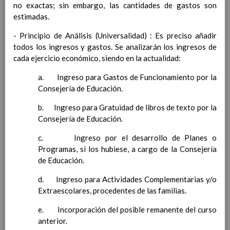
no exactas; sin embargo, las cantidades de gastos son
Contenido
estimadas.
IntroducciÃ³n
- Principio de Análisis (Universalidad) : Es preciso añadir
AnÃ¡lisis del Contexto
todos los ingresos y gastos. Se analizarán los ingresos de
Proyecto Educativo
cada ejercicio económico, siendo en la actualidad:
Marco Normativo
a. Ingreso para Gastos de Funcionamiento por la
Objetivos propios para la mejora del rendimiento
Consejería de Educación.
escolar
LÃ­neas generales de actuaciÃ³n pedagÃ³gica
b. Ingreso para Gratuidad de libros de texto por la
CoordinaciÃ³n y concreciÃ³n de los contenidos
Consejería de Educación.
curriculares, asÃ­ como el tratamiento transversal
en las Ã¡reas de la educaciÃ³n en valores y otras
c. Ingreso por el desarrollo de Planes o
enseÃ±anzas
Programas, si los hubiese, a cargo de la Consejería
EducaciÃ³n Infantil (Segundo Ciclo)
de Educación.
15
noviembre 2019
d. Ingreso para Actividades Complementarias y/o
Objetivos generales
15 noviembre 2019
Extraescolares, procedentes de las familias.
Ãreas Curriculares
InterrelaciÃ³n de las inteligencias
e. Incorporación del posible remanente del curso
mÃºltiples con los objetivos generales
anterior.
y de Ã¡reas curriculares.