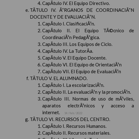
CapÃ­tulo IV. El Equipo Directivo.
TÃTULO IV. Ã“RGANOS DE COORDINACIÃ“N
DOCENTE Y DE EVALUACIÃ“N.
CapÃ­tulo I. ClasificaciÃ³n.
CapÃ­tulo II. El Equipo TÃ©cnico de
CoordinaciÃ³n PedagÃ³gica.
CapÃ­tulo III. Los Equipos de Ciclo.
CapÃ­tulo IV. La TutorÃ­a.
CapÃ­tulo V. El Equipo Docente.
CapÃ­tulo VI. El Equipo de OrientaciÃ³n
CapÃ­tulo VII. El Equipo de EvaluaciÃ³n
TÃTULO V. EL ALUMNADO.
CapÃ­tulo I. La escolarizaciÃ³n.
CapÃ­tulo II. La evaluaciÃ³n y la promociÃ³n.
CapÃ­tulo III. Normas de uso de mÃ³viles,
aparatos electrÃ³nicos y acceso a
internet.
14 / feb / 2022
TÃTULO VI. RECURSOS DEL CENTRO.
CapÃ­tulo I. Recursos Humanos.
CapÃ­tulo II. Recursos materiales.