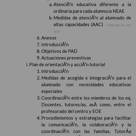
AtenciÃ³n educativa diferente a la
ordinaria para cada alumno/a NEAE
Medidas de atenciÃ³n al alumnado de
altas capacidades (AAC)
Elaborado 06 sept
2019
Anexos
IntroducciÃ³n
Objetivos de PAD
Actuaciones preventivas
Plan de orientaciÃ³n y acciÃ³n tutorial
IntroducciÃ³n
Medidas de acogida e integraciÃ³n para el
alumnado con necesidades educativas
especiales
CoordinaciÃ³n entre los miembros de los eq.
Docentes, tutores/as, asÃ­ como, entre el
profesorado del centro y EOE
Procedimientos y estrategias para facilitar
la comunicaciÃ³n, la colaboraciÃ³n y la
coordinaciÃ³n con las familias. TutorÃ­a