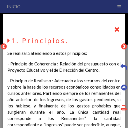
INICIO
PLAN DE CENTRO
CEIP San Fernando
1. Principios.
Se realizará atendiendo a estos principios:
- Principio de Coherencia : Relación del presupuesto con el
PLAN DE CENTRO
Proyecto Educativo y el de Dirección del Centro.
- Principio de Realismo : Adecuado a los recursos del centro
La entrada en vigor del Real Decreto 126/2014, de 28 de
y sobre la base de los recursos económicos consolidados en
febrero, por el que se establece el currículo básico de la
cursos anteriores. Partiendo siempre de los remanentes del
Educación Primaria, se ha hecho necesario la revisión y
año anterior, de los ingresos, de los gastos pendientes, si
adecuación de nuestro Plan de Centro a esta normativa, el cual
los hubiese, y finalmente de los gastos probables que
usted podrá consultar desde este sitio web.
surgieran durante el año. La única cantidad real
corresponde a los Remanentes”, la cantidad
Esperamos que sea de su interés.
correspondiente a “Ingresos” puede ser predecible, aunque,