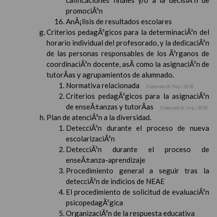
calificaciones finales y/o a la decisiÃ³n de
promociÃ³n
AnÃ¡lisis de resultados escolares
Criterios pedagÃ³gicos para la determinaciÃ³n del
horario individual del profesorado, y la dedicaciÃ³n
de las personas responsables de los Ã³rganos de
coordinaciÃ³n docente, asÃ­ como la asignaciÃ³n de
tutorÃ­as y agrupamientos de alumnado.
Normativa relacionada
Elaborado 8 / Sep / 2018
Criterios pedagÃ³gicos para la asignaciÃ³n
de enseÃ±anzas y tutorÃ­as
Elaborado 8 / Sep / 2018
Plan de atenciÃ³n a la diversidad.
DetecciÃ³n durante el proceso de nueva
escolarizaciÃ³n
DetecciÃ³n durante el proceso de
enseÃ±anza-aprendizaje
Procedimiento general a seguir tras la
detecciÃ³n de indicios de NEAE
El procedimiento de solicitud de evaluaciÃ³n
psicopedagÃ³gica
OrganizaciÃ³n de la respuesta educativa