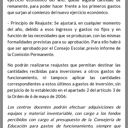
Ãrea de Ciencias Sociales
remanente, para poder hacer frente a los primeros gastos
Objetivos del Ã¡rea
que surjan al comienzo del nuevo ejercicio económico.
ContribuciÃ³n del Ã¡rea a
las competencias clave
- Principio de Reajuste: Se ajustará, en cualquier momento
ConcreciÃ³n curricular
del año, debido a esos ingresos y gastos no fijos y en
para la etapa. Perfiles de
función de las necesidades que se produzcan, con las mismas
Ã¡rea y de
formalidades previstas para su aprobación. Para ello habrá
competencias
que ser aprobado por el Consejo Escolar, previo informe de
En revisiÃ³n
Ãrea de EducaciÃ³n FÃ­sica
la Comisión Permanente.
Objetivos del Ã¡rea
No podrán realizarse reajustes que permitan destinar las
ContribuciÃ³n del Ã¡rea a
cantidades recibidas para inversiones a otros gastos de
las competencias clave
funcionamiento, ni tampoco aplicar las cantidades
ConcreciÃ³n curricular
correspondientes a estos últimos a gastos de inversión, sin
para la etapa. Perfiles de
perjuicio de lo establecido en el apartado 2 del artículo 3 de
Ã¡rea y de competencias
la Orden de 6 de mayo de 2006:
Ãrea de EducaciÃ³n ArtÃ­stica
Objetivos del Ã¡rea
Los centros docentes podrán efectuar adquisiciones de
ContribuciÃ³n del Ã¡rea a
equipos y material inventariable, con cargo a los fondos
las competencias clave
percibidos con cargo al presupuesto de la Consejería de
ConcreciÃ³n curricular
Educación para gastos de funcionamiento, siempre que