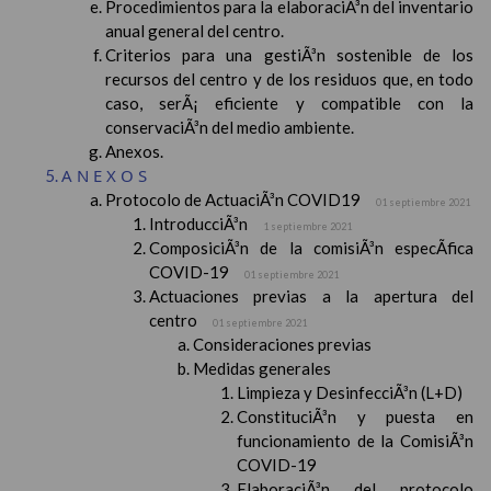
Procedimientos para la elaboraciÃ³n del inventario
anual general del centro.
Criterios para una gestiÃ³n sostenible de los
recursos del centro y de los residuos que, en todo
caso, serÃ¡ eficiente y compatible con la
conservaciÃ³n del medio ambiente.
Anexos.
ANEXOS
Protocolo de ActuaciÃ³n COVID19
01 septiembre 2021
IntroducciÃ³n
1 septiembre 2021
ComposiciÃ³n de la comisiÃ³n especÃ­fica
COVID-19
01 septiembre 2021
Actuaciones previas a la apertura del
centro
01 septiembre 2021
Consideraciones previas
Medidas generales
Limpieza y DesinfecciÃ³n (L+D)
ConstituciÃ³n y puesta en
funcionamiento de la ComisiÃ³n
COVID-19
ElaboraciÃ³n del protocolo