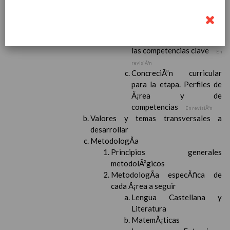
(FrancÃ©s)
En revisiÃ³n
Objetivos del Ã¡rea
En
revisiÃ³n
ContribuciÃ³n del Ã¡rea a
las competencias clave
En
revisiÃ³n
ConcreciÃ³n curricular
para la etapa. Perfiles de
Ã¡rea y de
competencias
En revisiÃ³n
Valores y temas transversales a
desarrollar
MetodologÃ­a
Principios generales
metodolÃ³gicos
MetodologÃ­a especÃ­fica de
cada Ã¡rea a seguir
Lengua Castellana y
Literatura
MatemÃ¡ticas