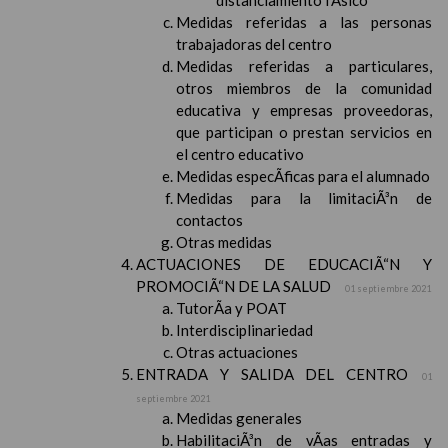
distanciamiento fÃ­sico
Medidas referidas a las personas
trabajadoras del centro
Medidas referidas a particulares,
otros miembros de la comunidad
educativa y empresas proveedoras,
que participan o prestan servicios en
el centro educativo
Medidas especÃ­ficas para el alumnado
Medidas para la limitaciÃ³n de
contactos
Otras medidas
ACTUACIONES DE EDUCACIÃ“N Y
PROMOCIÃ“N DE LA SALUD
01 septiembre 2021
TutorÃ­a y POAT
Interdisciplinariedad
Otras actuaciones
ENTRADA Y SALIDA DEL CENTRO
01
septiembre 2021
Medidas generales
HabilitaciÃ³n de vÃ­as entradas y