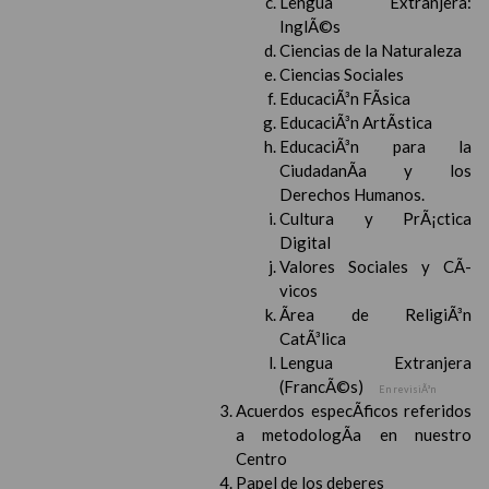
Lengua Extranjera:
InglÃ©s
Ciencias de la Naturaleza
Ciencias Sociales
EducaciÃ³n FÃ­sica
EducaciÃ³n ArtÃ­stica
EducaciÃ³n para la
CiudadanÃ­a y los
Derechos Humanos.
Cultura y PrÃ¡ctica
Digital
Valores Sociales y CÃ­
vicos
Ãrea de ReligiÃ³n
CatÃ³lica
Lengua Extranjera
(FrancÃ©s)
En revisiÃ³n
Acuerdos especÃ­ficos referidos
a metodologÃ­a en nuestro
Centro
Papel de los deberes