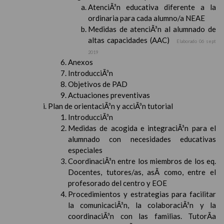
AtenciÃ³n educativa diferente a la
ordinaria para cada alumno/a NEAE
Medidas de atenciÃ³n al alumnado de
altas capacidades (AAC)
Elaborado 06 sept
2019
Anexos
IntroducciÃ³n
Objetivos de PAD
Actuaciones preventivas
Plan de orientaciÃ³n y acciÃ³n tutorial
IntroducciÃ³n
Medidas de acogida e integraciÃ³n para el
alumnado con necesidades educativas
especiales
CoordinaciÃ³n entre los miembros de los eq.
Docentes, tutores/as, asÃ­ como, entre el
profesorado del centro y EOE
Procedimientos y estrategias para facilitar
la comunicaciÃ³n, la colaboraciÃ³n y la
coordinaciÃ³n con las familias. TutorÃ­a