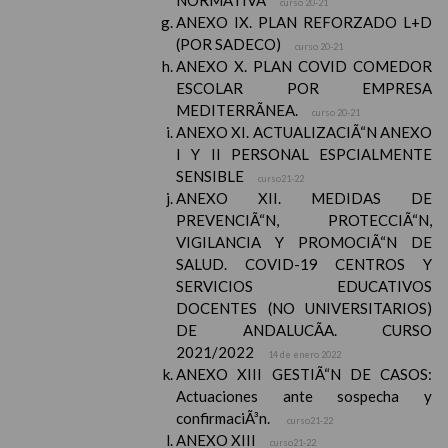
NORMATIVA
curso 20-21
ANEXO IX. PLAN REFORZADO L+D
(POR SADECO)
curso 20-21
ANEXO X. PLAN COVID COMEDOR
ESCOLAR POR EMPRESA
MEDITERRÃNEA.
curso 20-21
ANEXO XI. ACTUALIZACIÃ“N ANEXO
I Y II PERSONAL ESPCIALMENTE
SENSIBLE
curso21-22
ANEXO XII. MEDIDAS DE
PREVENCIÃ“N, PROTECCIÃ“N,
VIGILANCIA Y PROMOCIÃ“N DE
SALUD. COVID-19 CENTROS Y
SERVICIOS EDUCATIVOS
DOCENTES (NO UNIVERSITARIOS)
DE ANDALUCÃA. CURSO
2021/2022
14 de enero 2022
ANEXO XIII GESTIÃ“N DE CASOS:
Actuaciones ante sospecha y
confirmaciÃ³n.
curso21-22
ANEXO XIII
curso21-22