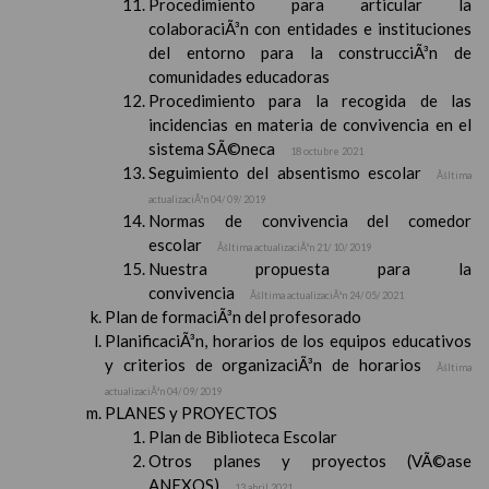
Procedimiento para articular la
colaboraciÃ³n con entidades e instituciones
del entorno para la construcciÃ³n de
comunidades educadoras
Procedimiento para la recogida de las
incidencias en materia de convivencia en el
sistema SÃ©neca
18 octubre 2021
Seguimiento del absentismo escolar
Ãšltima
actualizaciÃ³n 04/ 09/ 2019
Normas de convivencia del comedor
escolar
Ãšltima actualizaciÃ³n 21/ 10/ 2019
Nuestra propuesta para la
convivencia
Ãšltima actualizaciÃ³n 24/ 05/ 2021
Plan de formaciÃ³n del profesorado
PlanificaciÃ³n, horarios de los equipos educativos
y criterios de organizaciÃ³n de horarios
Ãšltima
actualizaciÃ³n 04/ 09/ 2019
PLANES y PROYECTOS
Plan de Biblioteca Escolar
Otros planes y proyectos (VÃ©ase
ANEXOS)
13 abril 2021