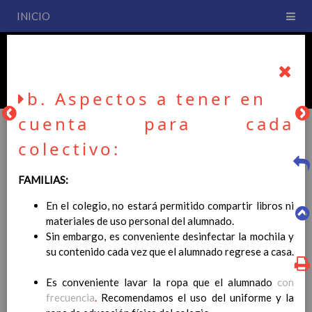
INICIO
PLAN DE CENTRO
CEIP San Fernando
b. Aspectos a tener en
cuenta para cada
colectivo:
PLAN DE CENTRO
FAMILIAS:
En el colegio, no estará permitido compartir libros ni
La entrada en vigor del Real Decreto 126/2014, de 28 de
materiales de uso personal del alumnado.
febrero, por el que se establece el currículo básico de la
Sin embargo, es conveniente desinfectar la mochila y
Educación Primaria, se ha hecho necesario la revisión y
su contenido cada vez que el alumnado regrese a casa.
adecuación de nuestro Plan de Centro a esta normativa, el cual
usted podrá consultar desde este sitio web.
Es conveniente lavar la ropa que el alumnado
con
Esperamos que sea de su interés.
frecuencia
.
Recomendamos el uso del uniforme y la