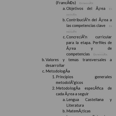
(FrancÃ©s)
En revisiÃ³n
Objetivos del Ã¡rea
En
revisiÃ³n
ContribuciÃ³n del Ã¡rea a
las competencias clave
En
revisiÃ³n
ConcreciÃ³n curricular
para la etapa. Perfiles de
Ã¡rea y de
competencias
En revisiÃ³n
Valores y temas transversales a
desarrollar
MetodologÃ­a
Principios generales
metodolÃ³gicos
MetodologÃ­a especÃ­fica de
cada Ã¡rea a seguir
Lengua Castellana y
Literatura
MatemÃ¡ticas