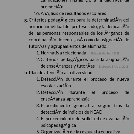
calificaciones finales y/o a la decisiÃ³n de
promociÃ³n
AnÃ¡lisis de resultados escolares
Criterios pedagÃ³gicos para la determinaciÃ³n del
horario individual del profesorado, y la dedicaciÃ³n
de las personas responsables de los Ã³rganos de
coordinaciÃ³n docente, asÃ­ como la asignaciÃ³n de
tutorÃ­as y agrupamientos de alumnado.
Normativa relacionada
Elaborado 8 / Sep / 2018
Criterios pedagÃ³gicos para la asignaciÃ³n
de enseÃ±anzas y tutorÃ­as
Elaborado 8 / Sep / 2018
Plan de atenciÃ³n a la diversidad.
DetecciÃ³n durante el proceso de nueva
escolarizaciÃ³n
DetecciÃ³n durante el proceso de
enseÃ±anza-aprendizaje
Procedimiento general a seguir tras la
detecciÃ³n de indicios de NEAE
El procedimiento de solicitud de evaluaciÃ³n
psicopedagÃ³gica
OrganizaciÃ³n de la respuesta educativa