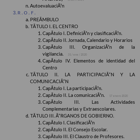
AutoevaluaciÃ³n
R.O.F.
PREÃMBULO
TÃTULO I. EL CENTRO
CapÃ­tulo I. DefiniciÃ³n y clasificaciÃ³n.
CapÃ­tulo II. Jornada, Calendario y Horarios
CapÃ­tulo III. OrganizaciÃ³n de la
vigilancia.
31 / ene / 2020
CapÃ­tulo IV. Elementos de identidad del
Centro
TÃTULO II. LA PARTICIPACIÃ“N Y LA
COMUNICACIÃ“N
CapÃ­tulo I. La participaciÃ³n.
CapÃ­tulo II. La comunicaciÃ³n.
17 enero 2020
CapÃ­tulo III. Las Actividades
Complementarias y Extraescolares.
TÃTULO III. Ã“RGANOS DE GOBIERNO.
CapÃ­tulo I. ClasificaciÃ³n
CapÃ­tulo II. El Consejo Escolar.
CapÃ­tulo III. El Claustro de Profesores.