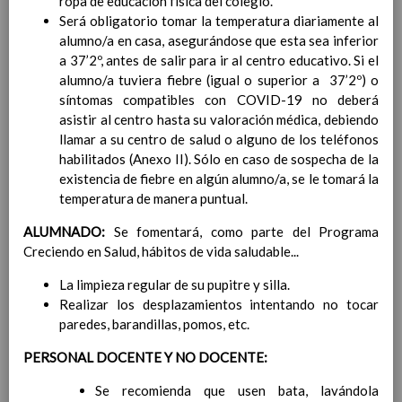
ropa de educación física del colegio.
Contenido
Será obligatorio tomar la temperatura diariamente al
alumno/a en casa, asegurándose que esta sea inferior
IntroducciÃ³n
a 37’2º, antes de salir para ir al centro educativo. Si el
AnÃ¡lisis del Contexto
alumno/a tuviera fiebre (igual o superior a 37’2º) o
Proyecto Educativo
síntomas compatibles con COVID-19 no deberá
Marco Normativo
asistir al centro hasta su valoración médica, debiendo
Objetivos propios para la mejora del rendimiento
llamar a su centro de salud o alguno de los teléfonos
escolar
habilitados (Anexo II). Sólo en caso de sospecha de la
LÃ­neas generales de actuaciÃ³n pedagÃ³gica
existencia de fiebre en algún alumno/a, se le tomará la
CoordinaciÃ³n y concreciÃ³n de los contenidos
temperatura de manera puntual.
curriculares, asÃ­ como el tratamiento transversal
ALUMNADO:
Se fomentará, como parte del Programa
en las Ã¡reas de la educaciÃ³n en valores y otras
Creciendo en Salud, hábitos de vida saludable...
enseÃ±anzas
EducaciÃ³n Infantil (Segundo Ciclo)
15
La limpieza regular de su pupitre y silla.
noviembre 2019
Realizar los desplazamientos intentando no tocar
Objetivos generales
15 noviembre 2019
paredes, barandillas, pomos, etc.
Ãreas Curriculares
InterrelaciÃ³n de las inteligencias
PERSONAL DOCENTE Y NO DOCENTE:
mÃºltiples con los objetivos generales
Se recomienda que usen bata, lavándola
y de Ã¡reas curriculares.