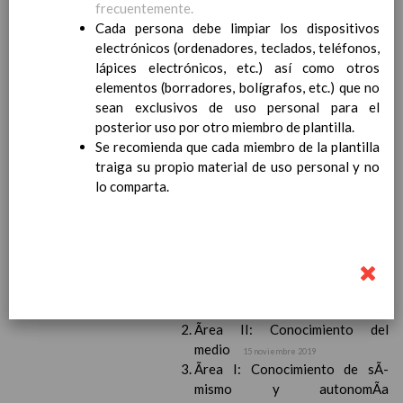
frecuentemente.
Competencias bÃ¡sicas
15 noviembre 2019
Cada persona debe limpiar los dispositivos
ProgramaciÃ³n y relaciÃ³n de los
electrónicos (ordenadores, teclados, teléfonos,
elementos curriculares del 2Âº ciclo de
lápices electrónicos, etc.) así como otros
e. Infantil
15 noviembre 2019
elementos (borradores, bolígrafos, etc.) que no
EvaluaciÃ³n
15 noviembre 2019
sean exclusivos de uso personal para el
InterrelaciÃ³n familiar-centro
posterior uso por otro miembro de plantilla.
educativo
Se recomienda que cada miembro de la plantilla
AtenciÃ³n a la diversidad
15 noviembre
traiga su propio material de uso personal y no
2019
lo comparta.
Proyecto curricular de ReligiÃ³n
CatÃ³lica en Segundo Ciclo de Infantil
ConcreciÃ³n curricular para la
etapa
15 noviembre 2019
Ãrea III: Lenguajes:
comunicaciÃ³n y
representaciÃ³n
15 noviembre 2019
Ãrea II: Conocimiento del
medio
15 noviembre 2019
Ãrea I: Conocimiento de sÃ­
mismo y autonomÃ­a