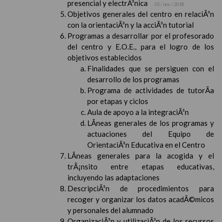
presencial y electrÃ³nica
05 / nov / 2018
Objetivos generales del centro en relaciÃ³n
con la orientaciÃ³n y la acciÃ³n tutorial
Programas a desarrollar por el profesorado
del centro y E.O.E., para el logro de los
objetivos establecidos
Finalidades que se persiguen con el
desarrollo de los programas
Programa de actividades de tutorÃ­a
por etapas y ciclos
Aula de apoyo a la integraciÃ³n
LÃ­neas generales de los programas y
actuaciones del Equipo de
OrientaciÃ³n Educativa en el Centro
LÃ­neas generales para la acogida y el
trÃ¡nsito entre etapas educativas,
incluyendo las adaptaciones
DescripciÃ³n de procedimientos para
recoger y organizar los datos acadÃ©micos
y personales del alumnado
OrganizaciÃ³n y utilizaciÃ³n de los recursos