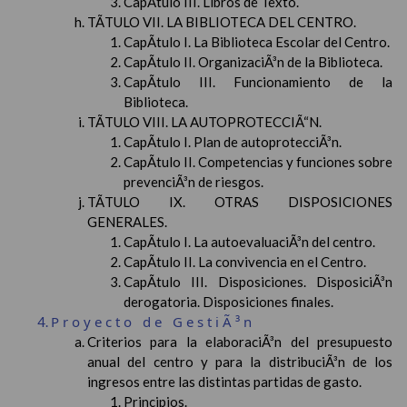
CapÃ­tulo III. Libros de Texto.
TÃTULO VII. LA BIBLIOTECA DEL CENTRO.
CapÃ­tulo I. La Biblioteca Escolar del Centro.
CapÃ­tulo II. OrganizaciÃ³n de la Biblioteca.
CapÃ­tulo III. Funcionamiento de la
Biblioteca.
TÃTULO VIII. LA AUTOPROTECCIÃ“N.
CapÃ­tulo I. Plan de autoprotecciÃ³n.
CapÃ­tulo II. Competencias y funciones sobre
prevenciÃ³n de riesgos.
TÃTULO IX. OTRAS DISPOSICIONES
GENERALES.
CapÃ­tulo I. La autoevaluaciÃ³n del centro.
CapÃ­tulo II. La convivencia en el Centro.
CapÃ­tulo III. Disposiciones. DisposiciÃ³n
derogatoria. Disposiciones finales.
Proyecto de GestiÃ³n
Criterios para la elaboraciÃ³n del presupuesto
anual del centro y para la distribuciÃ³n de los
ingresos entre las distintas partidas de gasto.
Principios.