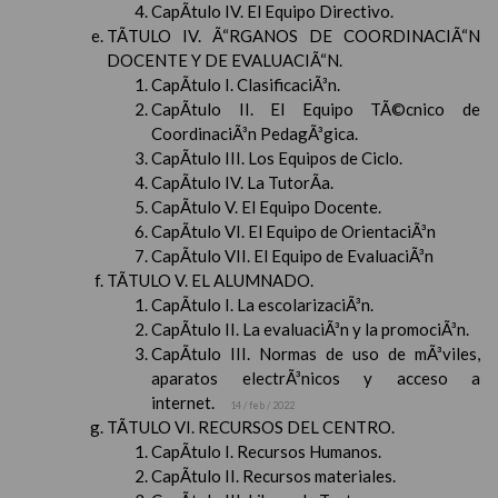
CapÃ­tulo IV. El Equipo Directivo.
TÃTULO IV. Ã“RGANOS DE COORDINACIÃ“N
DOCENTE Y DE EVALUACIÃ“N.
CapÃ­tulo I. ClasificaciÃ³n.
CapÃ­tulo II. El Equipo TÃ©cnico de
CoordinaciÃ³n PedagÃ³gica.
CapÃ­tulo III. Los Equipos de Ciclo.
CapÃ­tulo IV. La TutorÃ­a.
CapÃ­tulo V. El Equipo Docente.
CapÃ­tulo VI. El Equipo de OrientaciÃ³n
CapÃ­tulo VII. El Equipo de EvaluaciÃ³n
TÃTULO V. EL ALUMNADO.
CapÃ­tulo I. La escolarizaciÃ³n.
CapÃ­tulo II. La evaluaciÃ³n y la promociÃ³n.
CapÃ­tulo III. Normas de uso de mÃ³viles,
aparatos electrÃ³nicos y acceso a
internet.
14 / feb / 2022
TÃTULO VI. RECURSOS DEL CENTRO.
CapÃ­tulo I. Recursos Humanos.
CapÃ­tulo II. Recursos materiales.