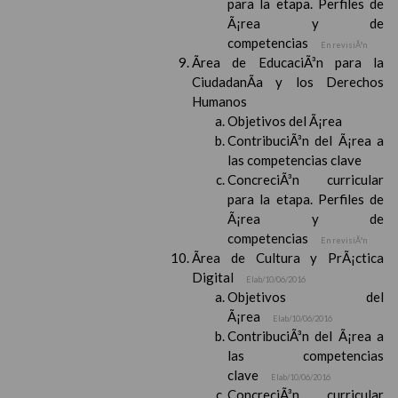
para la etapa. Perfiles de
Ã¡rea y de
competencias
En revisiÃ³n
Ãrea de EducaciÃ³n para la
CiudadanÃ­a y los Derechos
Humanos
Objetivos del Ã¡rea
ContribuciÃ³n del Ã¡rea a
las competencias clave
ConcreciÃ³n curricular
para la etapa. Perfiles de
Ã¡rea y de
competencias
En revisiÃ³n
Ãrea de Cultura y PrÃ¡ctica
Digital
Elab/10/06/2016
Objetivos del
Ã¡rea
Elab/10/06/2016
ContribuciÃ³n del Ã¡rea a
las competencias
clave
Elab/10/06/2016
ConcreciÃ³n curricular