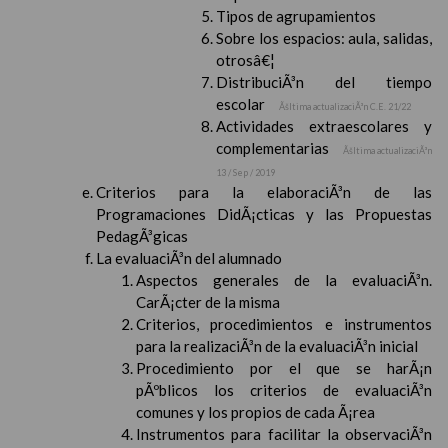
Tipos de agrupamientos
Sobre los espacios: aula, salidas,
otrosâ€¦
DistribuciÃ³n del tiempo
escolar
Ãšltima actualizaciÃ³n C.E. 21/22
Actividades extraescolares y
complementarias
Ãšltima actualizaciÃ³n
13 / Sep / 2019
Criterios para la elaboraciÃ³n de las
Programaciones DidÃ¡cticas y las Propuestas
PedagÃ³gicas
La evaluaciÃ³n del alumnado
Aspectos generales de la evaluaciÃ³n.
CarÃ¡cter de la misma
Criterios, procedimientos e instrumentos
para la realizaciÃ³n de la evaluaciÃ³n inicial
Procedimiento por el que se harÃ¡n
pÃºblicos los criterios de evaluaciÃ³n
comunes y los propios de cada Ã¡rea
Instrumentos para facilitar la observaciÃ³n