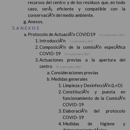
recursos del centro y de los residuos que, en todo
caso, serÃ¡ eficiente y compatible con la
conservaciÃ³n del medio ambiente.
Anexos.
ANEXOS
Protocolo de ActuaciÃ³n COVID19
01 septiembre 2021
IntroducciÃ³n
1 septiembre 2021
ComposiciÃ³n de la comisiÃ³n especÃ­fica
COVID-19
01 septiembre 2021
Actuaciones previas a la apertura del
centro
01 septiembre 2021
Consideraciones previas
Medidas generales
Limpieza y DesinfecciÃ³n (L+D)
ConstituciÃ³n y puesta en
funcionamiento de la ComisiÃ³n
COVID-19
ElaboraciÃ³n del protocolo
COVID-19
Medidas de higiene y