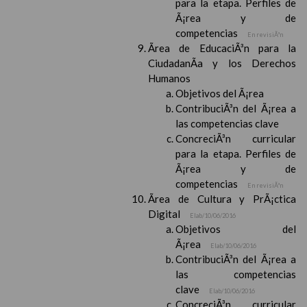
para la etapa. Perfiles de
Ã¡rea y de
competencias
En revisiÃ³n
Ãrea de EducaciÃ³n para la
CiudadanÃ­a y los Derechos
Humanos
Objetivos del Ã¡rea
ContribuciÃ³n del Ã¡rea a
las competencias clave
ConcreciÃ³n curricular
para la etapa. Perfiles de
Ã¡rea y de
competencias
En revisiÃ³n
Ãrea de Cultura y PrÃ¡ctica
Digital
Elab/10/06/2016
Objetivos del
Ã¡rea
Elab/10/06/2016
ContribuciÃ³n del Ã¡rea a
las competencias
clave
Elab/10/06/2016
ConcreciÃ³n curricular