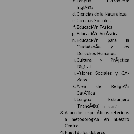
Lengua Extranjera:
InglÃ©s
Ciencias de la Naturaleza
Ciencias Sociales
EducaciÃ³n FÃ­sica
EducaciÃ³n ArtÃ­stica
EducaciÃ³n para la
CiudadanÃ­a y los
Derechos Humanos.
Cultura y PrÃ¡ctica
Digital
Valores Sociales y CÃ­
vicos
Ãrea de ReligiÃ³n
CatÃ³lica
Lengua Extranjera
(FrancÃ©s)
En revisiÃ³n
Acuerdos especÃ­ficos referidos
a metodologÃ­a en nuestro
Centro
Papel de los deberes