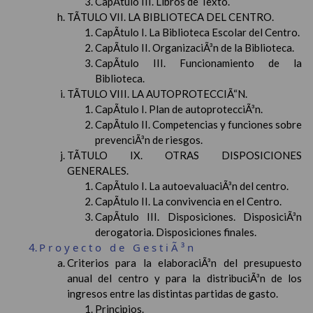
CapÃ­tulo III. Libros de Texto.
TÃTULO VII. LA BIBLIOTECA DEL CENTRO.
CapÃ­tulo I. La Biblioteca Escolar del Centro.
CapÃ­tulo II. OrganizaciÃ³n de la Biblioteca.
CapÃ­tulo III. Funcionamiento de la
Biblioteca.
TÃTULO VIII. LA AUTOPROTECCIÃ“N.
CapÃ­tulo I. Plan de autoprotecciÃ³n.
CapÃ­tulo II. Competencias y funciones sobre
prevenciÃ³n de riesgos.
TÃTULO IX. OTRAS DISPOSICIONES
GENERALES.
CapÃ­tulo I. La autoevaluaciÃ³n del centro.
CapÃ­tulo II. La convivencia en el Centro.
CapÃ­tulo III. Disposiciones. DisposiciÃ³n
derogatoria. Disposiciones finales.
Proyecto de GestiÃ³n
Criterios para la elaboraciÃ³n del presupuesto
anual del centro y para la distribuciÃ³n de los
ingresos entre las distintas partidas de gasto.
Principios.