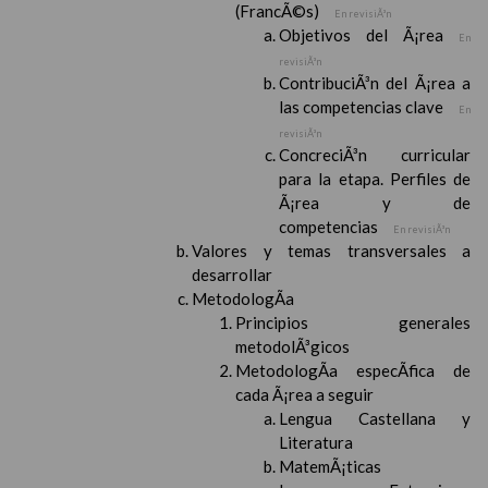
(FrancÃ©s)
En revisiÃ³n
Objetivos del Ã¡rea
En
revisiÃ³n
ContribuciÃ³n del Ã¡rea a
las competencias clave
En
revisiÃ³n
ConcreciÃ³n curricular
para la etapa. Perfiles de
Ã¡rea y de
competencias
En revisiÃ³n
Valores y temas transversales a
desarrollar
MetodologÃ­a
Principios generales
metodolÃ³gicos
MetodologÃ­a especÃ­fica de
cada Ã¡rea a seguir
Lengua Castellana y
Literatura
MatemÃ¡ticas