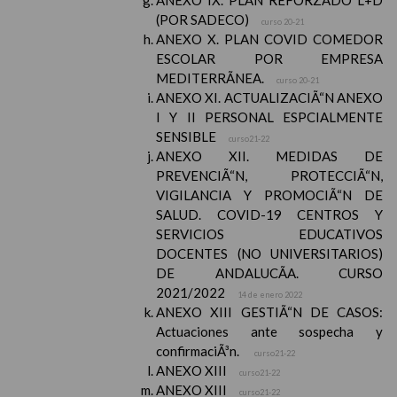
ANEXO IX. PLAN REFORZADO L+D
(POR SADECO)
curso 20-21
ANEXO X. PLAN COVID COMEDOR
ESCOLAR POR EMPRESA
MEDITERRÃNEA.
curso 20-21
ANEXO XI. ACTUALIZACIÃ“N ANEXO
I Y II PERSONAL ESPCIALMENTE
SENSIBLE
curso21-22
ANEXO XII. MEDIDAS DE
PREVENCIÃ“N, PROTECCIÃ“N,
VIGILANCIA Y PROMOCIÃ“N DE
SALUD. COVID-19 CENTROS Y
SERVICIOS EDUCATIVOS
DOCENTES (NO UNIVERSITARIOS)
DE ANDALUCÃA. CURSO
2021/2022
14 de enero 2022
ANEXO XIII GESTIÃ“N DE CASOS:
Actuaciones ante sospecha y
confirmaciÃ³n.
curso21-22
ANEXO XIII
curso21-22
ANEXO XIII
curso21-22