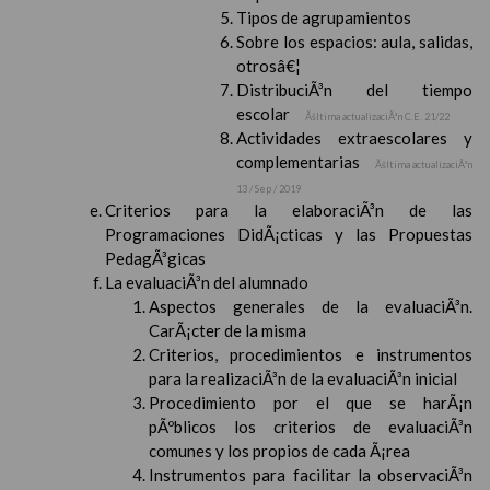
Tipos de agrupamientos
Sobre los espacios: aula, salidas,
otrosâ€¦
DistribuciÃ³n del tiempo
escolar
Ãšltima actualizaciÃ³n C.E. 21/22
Actividades extraescolares y
complementarias
Ãšltima actualizaciÃ³n
13 / Sep / 2019
Criterios para la elaboraciÃ³n de las
Programaciones DidÃ¡cticas y las Propuestas
PedagÃ³gicas
La evaluaciÃ³n del alumnado
Aspectos generales de la evaluaciÃ³n.
CarÃ¡cter de la misma
Criterios, procedimientos e instrumentos
para la realizaciÃ³n de la evaluaciÃ³n inicial
Procedimiento por el que se harÃ¡n
pÃºblicos los criterios de evaluaciÃ³n
comunes y los propios de cada Ã¡rea
Instrumentos para facilitar la observaciÃ³n