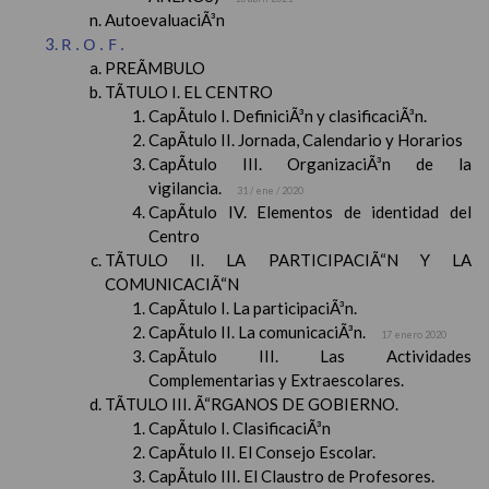
AutoevaluaciÃ³n
R.O.F.
PREÃMBULO
TÃTULO I. EL CENTRO
CapÃ­tulo I. DefiniciÃ³n y clasificaciÃ³n.
CapÃ­tulo II. Jornada, Calendario y Horarios
CapÃ­tulo III. OrganizaciÃ³n de la
vigilancia.
31 / ene / 2020
CapÃ­tulo IV. Elementos de identidad del
Centro
TÃTULO II. LA PARTICIPACIÃ“N Y LA
COMUNICACIÃ“N
CapÃ­tulo I. La participaciÃ³n.
CapÃ­tulo II. La comunicaciÃ³n.
17 enero 2020
CapÃ­tulo III. Las Actividades
Complementarias y Extraescolares.
TÃTULO III. Ã“RGANOS DE GOBIERNO.
CapÃ­tulo I. ClasificaciÃ³n
CapÃ­tulo II. El Consejo Escolar.
CapÃ­tulo III. El Claustro de Profesores.