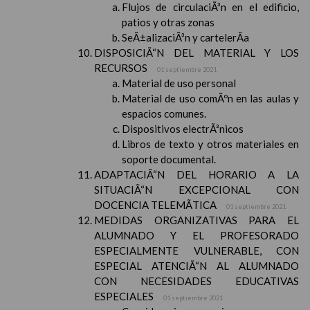
Flujos de circulaciÃ³n en el edificio,
patios y otras zonas
SeÃ±alizaciÃ³n y cartelerÃ­a
DISPOSICIÃ“N DEL MATERIAL Y LOS
RECURSOS
01 septiembre 2021
Material de uso personal
Material de uso comÃºn en las aulas y
espacios comunes.
Dispositivos electrÃ³nicos
Libros de texto y otros materiales en
soporte documental.
ADAPTACIÃ“N DEL HORARIO A LA
SITUACIÃ“N EXCEPCIONAL CON
DOCENCIA TELEMÃTICA
01 septiembre 2021
MEDIDAS ORGANIZATIVAS PARA EL
ALUMNADO Y EL PROFESORADO
ESPECIALMENTE VULNERABLE, CON
ESPECIAL ATENCIÃ“N AL ALUMNADO
CON NECESIDADES EDUCATIVAS
ESPECIALES
01 septiembre 2021