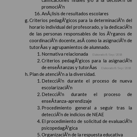
calificaciones finales y/o a la decisiÃ³n de
promociÃ³n
AnÃ¡lisis de resultados escolares
Criterios pedagÃ³gicos para la determinaciÃ³n del
horario individual del profesorado, y la dedicaciÃ³n
de las personas responsables de los Ã³rganos de
coordinaciÃ³n docente, asÃ­ como la asignaciÃ³n de
tutorÃ­as y agrupamientos de alumnado.
Normativa relacionada
Elaborado 8 / Sep / 2018
Criterios pedagÃ³gicos para la asignaciÃ³n
de enseÃ±anzas y tutorÃ­as
Elaborado 8 / Sep / 2018
Plan de atenciÃ³n a la diversidad.
DetecciÃ³n durante el proceso de nueva
escolarizaciÃ³n
DetecciÃ³n durante el proceso de
enseÃ±anza-aprendizaje
Procedimiento general a seguir tras la
detecciÃ³n de indicios de NEAE
El procedimiento de solicitud de evaluaciÃ³n
psicopedagÃ³gica
OrganizaciÃ³n de la respuesta educativa