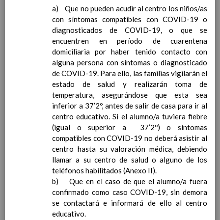
Contenido
a) Que no pueden acudir al centro los niños/as
con síntomas compatibles con COVID-19 o
diagnosticados de COVID-19, o que se
IntroducciÃ³n
encuentren en período de cuarentena
AnÃ¡lisis del Contexto
domiciliaria por haber tenido contacto con
Proyecto Educativo
alguna persona con síntomas o diagnosticado
Marco Normativo
de COVID-19. Para ello, las familias vigilarán el
Objetivos propios para la mejora del rendimiento
estado de salud y realizarán toma de
escolar
temperatura, asegurándose que esta sea
LÃ­neas generales de actuaciÃ³n pedagÃ³gica
inferior a 37’2º, antes de salir de casa para ir al
CoordinaciÃ³n y concreciÃ³n de los contenidos
centro educativo. Si el alumno/a tuviera fiebre
curriculares, asÃ­ como el tratamiento transversal
(igual o superior a 37’2º) o síntomas
en las Ã¡reas de la educaciÃ³n en valores y otras
compatibles con COVID-19 no deberá asistir al
enseÃ±anzas
centro hasta su valoración médica, debiendo
EducaciÃ³n Infantil (Segundo Ciclo)
15
llamar a su centro de salud o alguno de los
noviembre 2019
teléfonos habilitados (Anexo II).
Objetivos generales
15 noviembre 2019
b) Que en el caso de que el alumno/a fuera
Ãreas Curriculares
confirmado como caso COVID-19, sin demora
InterrelaciÃ³n de las inteligencias
se contactará e informará de ello al centro
mÃºltiples con los objetivos generales
educativo.
y de Ã¡reas curriculares.