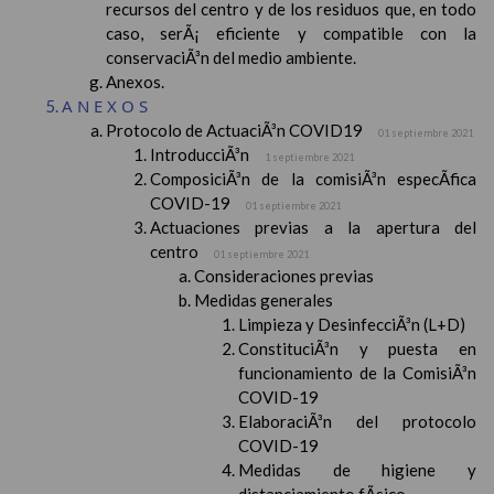
recursos del centro y de los residuos que, en todo
caso, serÃ¡ eficiente y compatible con la
conservaciÃ³n del medio ambiente.
Anexos.
ANEXOS
Protocolo de ActuaciÃ³n COVID19
01 septiembre 2021
IntroducciÃ³n
1 septiembre 2021
ComposiciÃ³n de la comisiÃ³n especÃ­fica
COVID-19
01 septiembre 2021
Actuaciones previas a la apertura del
centro
01 septiembre 2021
Consideraciones previas
Medidas generales
Limpieza y DesinfecciÃ³n (L+D)
ConstituciÃ³n y puesta en
funcionamiento de la ComisiÃ³n
COVID-19
ElaboraciÃ³n del protocolo
COVID-19
Medidas de higiene y