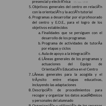
presencial y electrÃ³nica
05 / nov / 2018
Objetivos generales del centro en relaciÃ³n
con la orientaciÃ³n y la acciÃ³n tutorial
Programas a desarrollar por el profesorado
del centro y E.O.E., para el logro de los
objetivos establecidos
Finalidades que se persiguen con el
desarrollo de los programas
Programa de actividades de tutorÃ­a
por etapas y ciclos
Aula de apoyo a la integraciÃ³n
LÃ­neas generales de los programas y
actuaciones del Equipo de
OrientaciÃ³n Educativa en el Centro
LÃ­neas generales para la acogida y el
trÃ¡nsito entre etapas educativas,
incluyendo las adaptaciones
DescripciÃ³n de procedimientos para
recoger y organizar los datos acadÃ©micos
y personales del alumnado
OrganizaciÃ³n y utilizaciÃ³n de los recursos