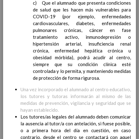
c) Que el alumnado que presenta condiciones
Competencias bÃ¡sicas
15 noviembre 2019
de salud que les hacen más vulnerables para
ProgramaciÃ³n y relaciÃ³n de los
COVID-19 (por ejemplo, enfermedades
elementos curriculares del 2Âº ciclo de
cardiovasculares, diabetes, enfermedades
e. Infantil
15 noviembre 2019
pulmonares crónicas, cáncer en fase
EvaluaciÃ³n
15 noviembre 2019
tratamiento activo, inmunodepresión o
InterrelaciÃ³n familiar-centro
hipertensión arterial, insuficiencia renal
educativo
crónica, enfermedad hepática crónica u
AtenciÃ³n a la diversidad
15 noviembre
obesidad mórbida), podrá acudir al centro,
2019
siempre que su condición clínica esté
Proyecto curricular de ReligiÃ³n
controlada y lo permita, y manteniendo medidas
CatÃ³lica en Segundo Ciclo de Infantil
de protección de forma rigurosa.
ConcreciÃ³n curricular para la
etapa
15 noviembre 2019
Una vez incorporado el alumnado al centro educativo,
Ãrea III: Lenguajes:
los tutores y tutoras informarán al mismo de las
comunicaciÃ³n y
medidas de prevención, vigilancia y seguridad que se
representaciÃ³n
15 noviembre 2019
hayan establecido.
Ãrea II: Conocimiento del
Los tutores/as legales del alumnado deben comunicar
medio
15 noviembre 2019
la ausencia al tutor/a con antelación, si fuese posible,
Ãrea I: Conocimiento de sÃ­
o a primera hora del día en cuestión, en caso
mismo y autonomÃ­a
contrario, desde el centro se contactará con aquel