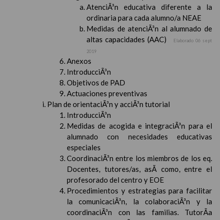
AtenciÃ³n educativa diferente a la
ordinaria para cada alumno/a NEAE
Medidas de atenciÃ³n al alumnado de
altas capacidades (AAC)
Elaborado 06 sept
2019
Anexos
IntroducciÃ³n
Objetivos de PAD
Actuaciones preventivas
Plan de orientaciÃ³n y acciÃ³n tutorial
IntroducciÃ³n
Medidas de acogida e integraciÃ³n para el
alumnado con necesidades educativas
especiales
CoordinaciÃ³n entre los miembros de los eq.
Docentes, tutores/as, asÃ­ como, entre el
profesorado del centro y EOE
Procedimientos y estrategias para facilitar
la comunicaciÃ³n, la colaboraciÃ³n y la
coordinaciÃ³n con las familias. TutorÃ­a