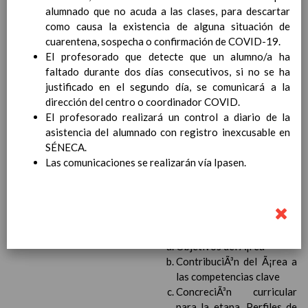
personal
15 noviembre 2019
alumnado que no acuda a las clases, para descartar
MetodologÃ­a
15 noviembre 2019
como causa la existencia de alguna situación de
Recursos
15 noviembre 2019
cuarentena, sospecha o confirmación de COVID-19.
EducaciÃ³n Primaria
El profesorado que detecte que un alumno/a ha
CoordinaciÃ³n y concreciÃ³n curricular
faltado durante dos días consecutivos, si no se ha
Objetivos de la etapa
justificado en el segundo día, se comunicará a la
Ãrea de Lengua Castellana y
dirección del centro o coordinador COVID.
Literatura
El profesorado realizará un control a diario de la
Objetivos del Ã¡rea
asistencia del alumnado con registro inexcusable en
ContribuciÃ³n del Ã¡rea a
SÉNECA.
las competencias clave
Las comunicaciones se realizarán vía Ipasen.
ConcreciÃ³n curricular
para la etapa. Perfiles de
Ã¡rea y de
competencias
En revisiÃ³n
Ãrea de MatemÃ¡ticas
Objetivos del Ã¡rea
ContribuciÃ³n del Ã¡rea a
las competencias clave
ConcreciÃ³n curricular
para la etapa. Perfiles de