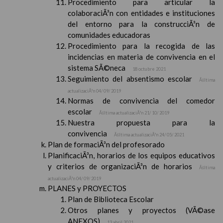
Procedimiento para articular la
colaboraciÃ³n con entidades e instituciones
del entorno para la construcciÃ³n de
comunidades educadoras
Procedimiento para la recogida de las
incidencias en materia de convivencia en el
sistema SÃ©neca
18 octubre 2021
Seguimiento del absentismo escolar
Ãšltima
actualizaciÃ³n 04/ 09/ 2019
Normas de convivencia del comedor
escolar
Ãšltima actualizaciÃ³n 21/ 10/ 2019
Nuestra propuesta para la
convivencia
Ãšltima actualizaciÃ³n 24/ 05/ 2021
Plan de formaciÃ³n del profesorado
PlanificaciÃ³n, horarios de los equipos educativos
y criterios de organizaciÃ³n de horarios
Ãšltima
actualizaciÃ³n 04/ 09/ 2019
PLANES y PROYECTOS
Plan de Biblioteca Escolar
Otros planes y proyectos (VÃ©ase
ANEXOS)
13 abril 2021