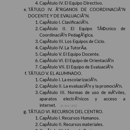
CapÃ­tulo IV. El Equipo Directivo.
TÃTULO IV. Ã“RGANOS DE COORDINACIÃ“N
DOCENTE Y DE EVALUACIÃ“N.
CapÃ­tulo I. ClasificaciÃ³n.
CapÃ­tulo II. El Equipo TÃ©cnico de
CoordinaciÃ³n PedagÃ³gica.
CapÃ­tulo III. Los Equipos de Ciclo.
CapÃ­tulo IV. La TutorÃ­a.
CapÃ­tulo V. El Equipo Docente.
CapÃ­tulo VI. El Equipo de OrientaciÃ³n
CapÃ­tulo VII. El Equipo de EvaluaciÃ³n
TÃTULO V. EL ALUMNADO.
CapÃ­tulo I. La escolarizaciÃ³n.
CapÃ­tulo II. La evaluaciÃ³n y la promociÃ³n.
CapÃ­tulo III. Normas de uso de mÃ³viles,
aparatos electrÃ³nicos y acceso a
internet.
14 / feb / 2022
TÃTULO VI. RECURSOS DEL CENTRO.
CapÃ­tulo I. Recursos Humanos.
CapÃ­tulo II. Recursos materiales.