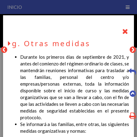
INICIO
PLAN DE CENTRO
CEIP San Fernando
g. Otras medidas
Durante los primeros días de septiembre de 2021, y
antes del comienzo del régimen ordinario de clases, se
mantendrán reuniones informativas para trasladar a
PLAN DE CENTRO
las familias, personal del centro y/o
empresas/personas externas, toda la información
disponible sobre el inicio de curso y las medidas
La entrada en vigor del Real Decreto 126/2014, de 28 de
organizativas que se van a llevar a cabo, con el fin de
febrero, por el que se establece el currículo básico de la
que las actividades se lleven a cabo con las necesarias
Educación Primaria, se ha hecho necesario la revisión y
medidas de seguridad establecidas en el presente
adecuación de nuestro Plan de Centro a esta normativa, el cual
protocolo.
usted podrá consultar desde este sitio web.
Se informará a las familias, entre otras, las siguientes
Esperamos que sea de su interés.
medidas organizativas y normas: