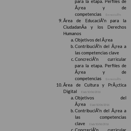
para la etapa. Perfiles de
Ã¡rea y de
competencias
En revisiÃ³n
Ãrea de EducaciÃ³n para la
CiudadanÃ­a y los Derechos
Humanos
Objetivos del Ã¡rea
ContribuciÃ³n del Ã¡rea a
las competencias clave
ConcreciÃ³n curricular
para la etapa. Perfiles de
Ã¡rea y de
competencias
En revisiÃ³n
Ãrea de Cultura y PrÃ¡ctica
Digital
Elab/10/06/2016
Objetivos del
Ã¡rea
Elab/10/06/2016
ContribuciÃ³n del Ã¡rea a
las competencias
clave
Elab/10/06/2016
ConcreciÃ³n curricular