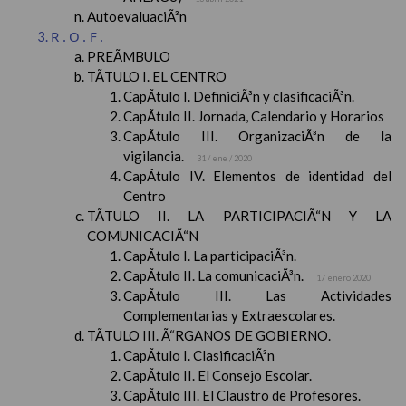
AutoevaluaciÃ³n
R.O.F.
PREÃMBULO
TÃTULO I. EL CENTRO
CapÃ­tulo I. DefiniciÃ³n y clasificaciÃ³n.
CapÃ­tulo II. Jornada, Calendario y Horarios
CapÃ­tulo III. OrganizaciÃ³n de la
vigilancia.
31 / ene / 2020
CapÃ­tulo IV. Elementos de identidad del
Centro
TÃTULO II. LA PARTICIPACIÃ“N Y LA
COMUNICACIÃ“N
CapÃ­tulo I. La participaciÃ³n.
CapÃ­tulo II. La comunicaciÃ³n.
17 enero 2020
CapÃ­tulo III. Las Actividades
Complementarias y Extraescolares.
TÃTULO III. Ã“RGANOS DE GOBIERNO.
CapÃ­tulo I. ClasificaciÃ³n
CapÃ­tulo II. El Consejo Escolar.
CapÃ­tulo III. El Claustro de Profesores.