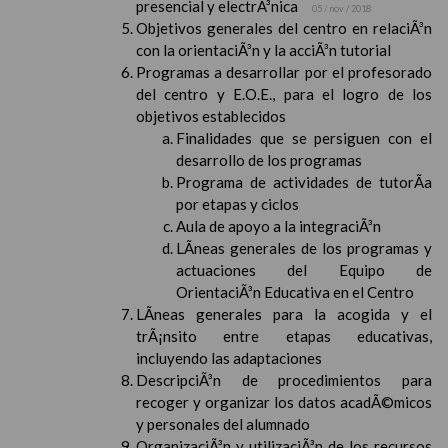
presencial y electrÃ³nica
05 / nov / 2018
Objetivos generales del centro en relaciÃ³n
con la orientaciÃ³n y la acciÃ³n tutorial
Programas a desarrollar por el profesorado
del centro y E.O.E., para el logro de los
objetivos establecidos
Finalidades que se persiguen con el
desarrollo de los programas
Programa de actividades de tutorÃ­a
por etapas y ciclos
Aula de apoyo a la integraciÃ³n
LÃ­neas generales de los programas y
actuaciones del Equipo de
OrientaciÃ³n Educativa en el Centro
LÃ­neas generales para la acogida y el
trÃ¡nsito entre etapas educativas,
incluyendo las adaptaciones
DescripciÃ³n de procedimientos para
recoger y organizar los datos acadÃ©micos
y personales del alumnado
OrganizaciÃ³n y utilizaciÃ³n de los recursos