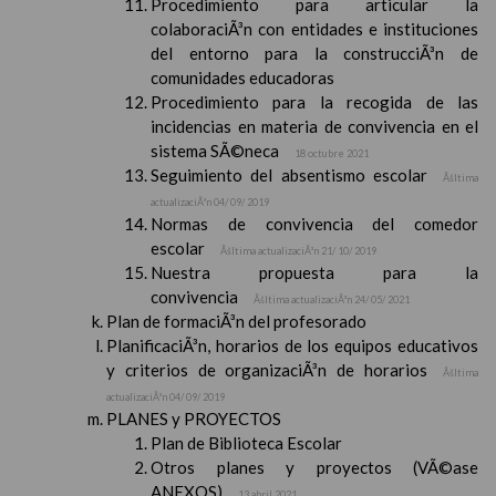
Procedimiento para articular la
colaboraciÃ³n con entidades e instituciones
del entorno para la construcciÃ³n de
comunidades educadoras
Procedimiento para la recogida de las
incidencias en materia de convivencia en el
sistema SÃ©neca
18 octubre 2021
Seguimiento del absentismo escolar
Ãšltima
actualizaciÃ³n 04/ 09/ 2019
Normas de convivencia del comedor
escolar
Ãšltima actualizaciÃ³n 21/ 10/ 2019
Nuestra propuesta para la
convivencia
Ãšltima actualizaciÃ³n 24/ 05/ 2021
Plan de formaciÃ³n del profesorado
PlanificaciÃ³n, horarios de los equipos educativos
y criterios de organizaciÃ³n de horarios
Ãšltima
actualizaciÃ³n 04/ 09/ 2019
PLANES y PROYECTOS
Plan de Biblioteca Escolar
Otros planes y proyectos (VÃ©ase
ANEXOS)
13 abril 2021