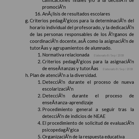
calificaciones finales y/o a la decisiÃ³n de
promociÃ³n
AnÃ¡lisis de resultados escolares
Criterios pedagÃ³gicos para la determinaciÃ³n del
horario individual del profesorado, y la dedicaciÃ³n
de las personas responsables de los Ã³rganos de
coordinaciÃ³n docente, asÃ­ como la asignaciÃ³n de
tutorÃ­as y agrupamientos de alumnado.
Normativa relacionada
Elaborado 8 / Sep / 2018
Criterios pedagÃ³gicos para la asignaciÃ³n
de enseÃ±anzas y tutorÃ­as
Elaborado 8 / Sep / 2018
Plan de atenciÃ³n a la diversidad.
DetecciÃ³n durante el proceso de nueva
escolarizaciÃ³n
DetecciÃ³n durante el proceso de
enseÃ±anza-aprendizaje
Procedimiento general a seguir tras la
detecciÃ³n de indicios de NEAE
El procedimiento de solicitud de evaluaciÃ³n
psicopedagÃ³gica
OrganizaciÃ³n de la respuesta educativa