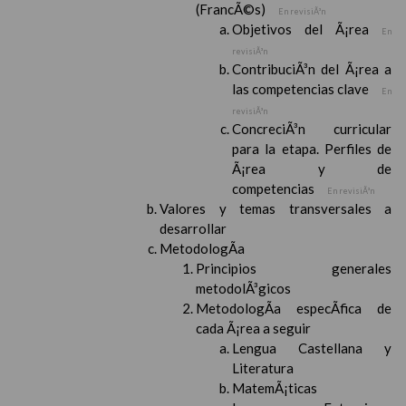
(FrancÃ©s)
En revisiÃ³n
Objetivos del Ã¡rea
En
revisiÃ³n
ContribuciÃ³n del Ã¡rea a
las competencias clave
En
revisiÃ³n
ConcreciÃ³n curricular
para la etapa. Perfiles de
Ã¡rea y de
competencias
En revisiÃ³n
Valores y temas transversales a
desarrollar
MetodologÃ­a
Principios generales
metodolÃ³gicos
MetodologÃ­a especÃ­fica de
cada Ã¡rea a seguir
Lengua Castellana y
Literatura
MatemÃ¡ticas