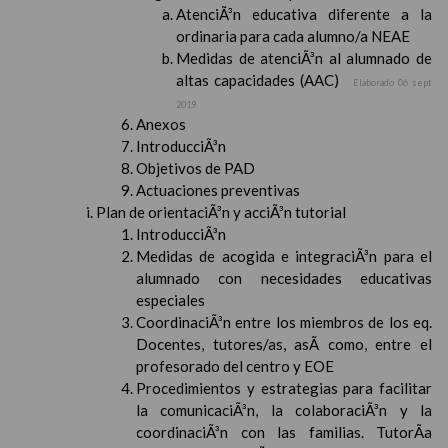
AtenciÃ³n educativa diferente a la
ordinaria para cada alumno/a NEAE
Medidas de atenciÃ³n al alumnado de
altas capacidades (AAC)
Elaborado 06 sept
2019
Anexos
IntroducciÃ³n
Objetivos de PAD
Actuaciones preventivas
Plan de orientaciÃ³n y acciÃ³n tutorial
IntroducciÃ³n
Medidas de acogida e integraciÃ³n para el
alumnado con necesidades educativas
especiales
CoordinaciÃ³n entre los miembros de los eq.
Docentes, tutores/as, asÃ­ como, entre el
profesorado del centro y EOE
Procedimientos y estrategias para facilitar
la comunicaciÃ³n, la colaboraciÃ³n y la
coordinaciÃ³n con las familias. TutorÃ­a