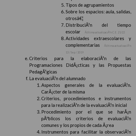
Tipos de agrupamientos
Sobre los espacios: aula, salidas,
otrosâ€¦
DistribuciÃ³n del tiempo
escolar
Ãšltima actualizaciÃ³n C.E. 21/22
Actividades extraescolares y
complementarias
Ãšltima actualizaciÃ³n
13 / Sep / 2019
Criterios para la elaboraciÃ³n de las
Programaciones DidÃ¡cticas y las Propuestas
PedagÃ³gicas
La evaluaciÃ³n del alumnado
Aspectos generales de la evaluaciÃ³n.
CarÃ¡cter de la misma
Criterios, procedimientos e instrumentos
para la realizaciÃ³n de la evaluaciÃ³n inicial
Procedimiento por el que se harÃ¡n
pÃºblicos los criterios de evaluaciÃ³n
comunes y los propios de cada Ã¡rea
Instrumentos para facilitar la observaciÃ³n