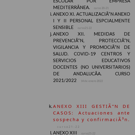
ESCOLAR POR EMPRESA
MEDITERRÃNEA.
curso 20-21
ANEXO XI. ACTUALIZACIÃ“N ANEXO
I Y II PERSONAL ESPCIALMENTE
SENSIBLE
curso21-22
ANEXO XII. MEDIDAS DE
PREVENCIÃ“N, PROTECCIÃ“N,
VIGILANCIA Y PROMOCIÃ“N DE
SALUD. COVID-19 CENTROS Y
SERVICIOS EDUCATIVOS
DOCENTES (NO UNIVERSITARIOS)
DE ANDALUCÃA. CURSO
2021/2022
14 de enero 2022
ANEXO XIII GESTIÃ“N DE
CASOS: Actuaciones ante
sospecha y confirmaciÃ³n.
curso21-22
ANEXO XIII
curso21-22