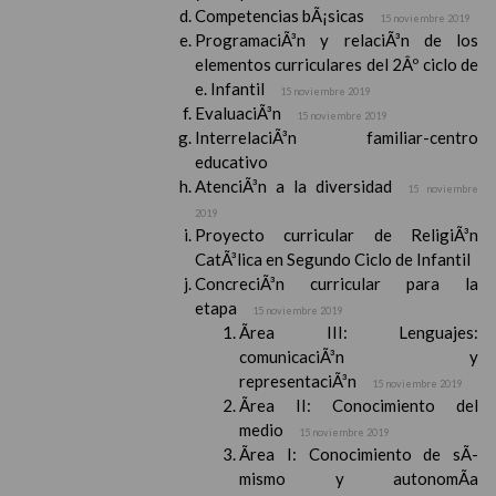
Competencias bÃ¡sicas
15 noviembre 2019
ProgramaciÃ³n y relaciÃ³n de los
elementos curriculares del 2Âº ciclo de
e. Infantil
15 noviembre 2019
EvaluaciÃ³n
15 noviembre 2019
InterrelaciÃ³n familiar-centro
educativo
AtenciÃ³n a la diversidad
15 noviembre
2019
Proyecto curricular de ReligiÃ³n
CatÃ³lica en Segundo Ciclo de Infantil
ConcreciÃ³n curricular para la
etapa
15 noviembre 2019
Ãrea III: Lenguajes:
comunicaciÃ³n y
representaciÃ³n
15 noviembre 2019
Ãrea II: Conocimiento del
medio
15 noviembre 2019
Ãrea I: Conocimiento de sÃ­
mismo y autonomÃ­a