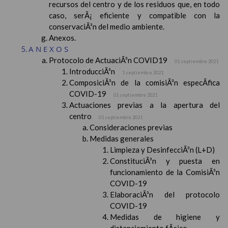
recursos del centro y de los residuos que, en todo
caso, serÃ¡ eficiente y compatible con la
conservaciÃ³n del medio ambiente.
Anexos.
ANEXOS
Protocolo de ActuaciÃ³n COVID19
01 septiembre 2021
IntroducciÃ³n
1 septiembre 2021
ComposiciÃ³n de la comisiÃ³n especÃ­fica
COVID-19
01 septiembre 2021
Actuaciones previas a la apertura del
centro
01 septiembre 2021
Consideraciones previas
Medidas generales
Limpieza y DesinfecciÃ³n (L+D)
ConstituciÃ³n y puesta en
funcionamiento de la ComisiÃ³n
COVID-19
ElaboraciÃ³n del protocolo
COVID-19
Medidas de higiene y