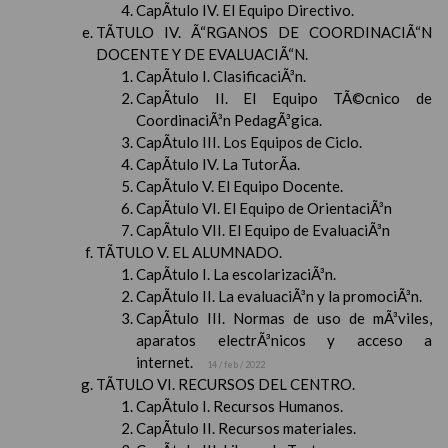
CapÃ­tulo IV. El Equipo Directivo.
TÃTULO IV. Ã“RGANOS DE COORDINACIÃ“N
DOCENTE Y DE EVALUACIÃ“N.
CapÃ­tulo I. ClasificaciÃ³n.
CapÃ­tulo II. El Equipo TÃ©cnico de
CoordinaciÃ³n PedagÃ³gica.
CapÃ­tulo III. Los Equipos de Ciclo.
CapÃ­tulo IV. La TutorÃ­a.
CapÃ­tulo V. El Equipo Docente.
CapÃ­tulo VI. El Equipo de OrientaciÃ³n
CapÃ­tulo VII. El Equipo de EvaluaciÃ³n
TÃTULO V. EL ALUMNADO.
CapÃ­tulo I. La escolarizaciÃ³n.
CapÃ­tulo II. La evaluaciÃ³n y la promociÃ³n.
CapÃ­tulo III. Normas de uso de mÃ³viles,
aparatos electrÃ³nicos y acceso a
internet.
14 / feb / 2022
TÃTULO VI. RECURSOS DEL CENTRO.
CapÃ­tulo I. Recursos Humanos.
CapÃ­tulo II. Recursos materiales.