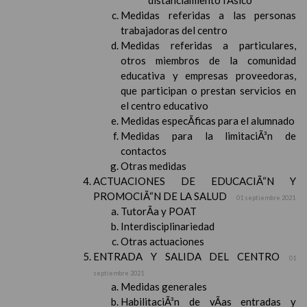
distanciamiento fÃ­sico
Medidas referidas a las personas
trabajadoras del centro
Medidas referidas a particulares,
otros miembros de la comunidad
educativa y empresas proveedoras,
que participan o prestan servicios en
el centro educativo
Medidas especÃ­ficas para el alumnado
Medidas para la limitaciÃ³n de
contactos
Otras medidas
ACTUACIONES DE EDUCACIÃ“N Y
PROMOCIÃ“N DE LA SALUD
01 septiembre 2021
TutorÃ­a y POAT
Interdisciplinariedad
Otras actuaciones
ENTRADA Y SALIDA DEL CENTRO
01
septiembre 2021
Medidas generales
HabilitaciÃ³n de vÃ­as entradas y