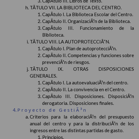
CapÃ­tulo III. Libros de Texto.
TÃTULO VII. LA BIBLIOTECA DEL CENTRO.
CapÃ­tulo I. La Biblioteca Escolar del Centro.
CapÃ­tulo II. OrganizaciÃ³n de la Biblioteca.
CapÃ­tulo III. Funcionamiento de la
Biblioteca.
TÃTULO VIII. LA AUTOPROTECCIÃ“N.
CapÃ­tulo I. Plan de autoprotecciÃ³n.
CapÃ­tulo II. Competencias y funciones sobre
prevenciÃ³n de riesgos.
TÃTULO IX. OTRAS DISPOSICIONES
GENERALES.
CapÃ­tulo I. La autoevaluaciÃ³n del centro.
CapÃ­tulo II. La convivencia en el Centro.
CapÃ­tulo III. Disposiciones. DisposiciÃ³n
derogatoria. Disposiciones finales.
Proyecto de GestiÃ³n
Criterios para la elaboraciÃ³n del presupuesto
anual del centro y para la distribuciÃ³n de los
ingresos entre las distintas partidas de gasto.
Principios.