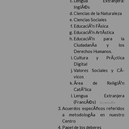
Lengua Extranjera:
InglÃ©s
Ciencias de la Naturaleza
Ciencias Sociales
EducaciÃ³n FÃ­sica
EducaciÃ³n ArtÃ­stica
EducaciÃ³n para la
CiudadanÃ­a y los
Derechos Humanos.
Cultura y PrÃ¡ctica
Digital
Valores Sociales y CÃ­
vicos
Ãrea de ReligiÃ³n
CatÃ³lica
Lengua Extranjera
(FrancÃ©s)
En revisiÃ³n
Acuerdos especÃ­ficos referidos
a metodologÃ­a en nuestro
Centro
Papel de los deberes