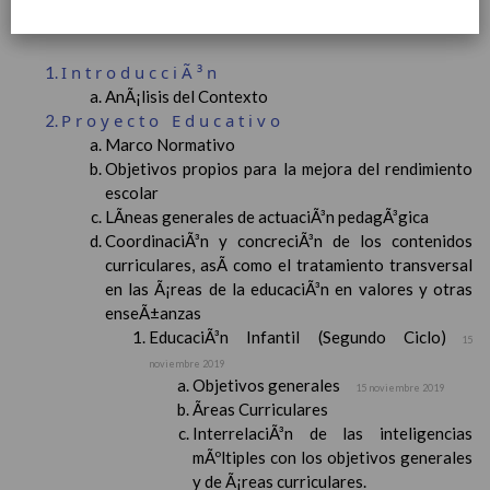
Contenido
IntroducciÃ³n
AnÃ¡lisis del Contexto
Proyecto Educativo
Marco Normativo
Objetivos propios para la mejora del rendimiento
escolar
LÃ­neas generales de actuaciÃ³n pedagÃ³gica
CoordinaciÃ³n y concreciÃ³n de los contenidos
curriculares, asÃ­ como el tratamiento transversal
en las Ã¡reas de la educaciÃ³n en valores y otras
enseÃ±anzas
EducaciÃ³n Infantil (Segundo Ciclo)
15
noviembre 2019
Objetivos generales
15 noviembre 2019
Ãreas Curriculares
InterrelaciÃ³n de las inteligencias
mÃºltiples con los objetivos generales
y de Ã¡reas curriculares.