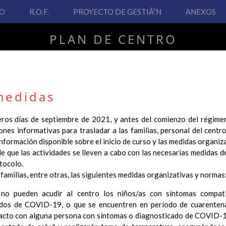
VO
R.O.F.
PROYECTO DE GESTIÃ³N
ANEXOS
PLAN DE CENTRO
CEIP San Fernando
medidas
ros días de septiembre de 2021, y antes del comienzo del régimen
PLAN DE CENTRO
nes informativas para trasladar a las familias, personal del cent
información disponible sobre el inicio de curso y las medidas organiza
 Real Decreto 126/2014, de 28 de febrero, por el que se establece e
 de que las actividades se lleven a cabo con las necesarias medidas 
ha hecho necesario la revisión y adecuación de nuestro Plan de Cen
tocolo.
ar desde este sitio web.
 familias, entre otras, las siguientes medidas organizativas y normas
 interés.
pueden acudir al centro los niños/as con síntomas compat
dos de COVID-19, o que se encuentren en período de cuarentena
Contenido
acto con alguna persona con síntomas o diagnosticado de COVID-19.