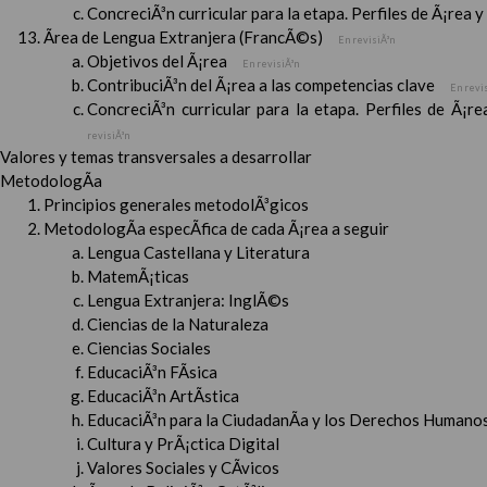
ConcreciÃ³n curricular para la etapa. Perfiles de Ã¡rea 
Ãrea de Lengua Extranjera (FrancÃ©s)
En revisiÃ³n
Objetivos del Ã¡rea
En revisiÃ³n
ContribuciÃ³n del Ã¡rea a las competencias clave
En revi
ConcreciÃ³n curricular para la etapa. Perfiles de Ã¡r
revisiÃ³n
Valores y temas transversales a desarrollar
MetodologÃ­a
Principios generales metodolÃ³gicos
MetodologÃ­a especÃ­fica de cada Ã¡rea a seguir
Lengua Castellana y Literatura
MatemÃ¡ticas
Lengua Extranjera: InglÃ©s
Ciencias de la Naturaleza
Ciencias Sociales
EducaciÃ³n FÃ­sica
EducaciÃ³n ArtÃ­stica
EducaciÃ³n para la CiudadanÃ­a y los Derechos Humanos
Cultura y PrÃ¡ctica Digital
Valores Sociales y CÃ­vicos