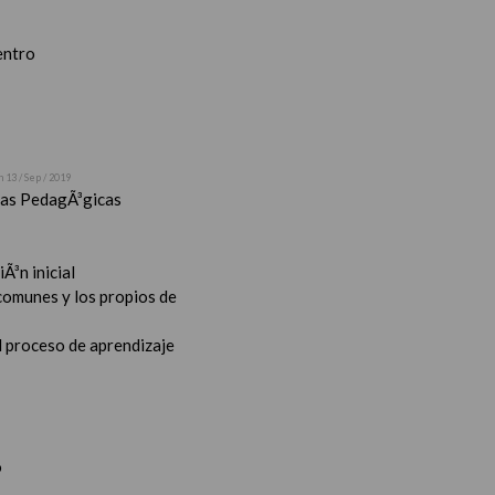
entro
n 13 / Sep / 2019
stas PedagÃ³gicas
Ã³n inicial
 comunes y los propios de
l proceso de aprendizaje
o