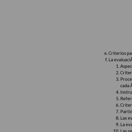
Criterios p
La evaluaci
Aspec
Criter
Proced
cada 
Instru
Refer
Criter
Partic
Las e
La ev
Las s