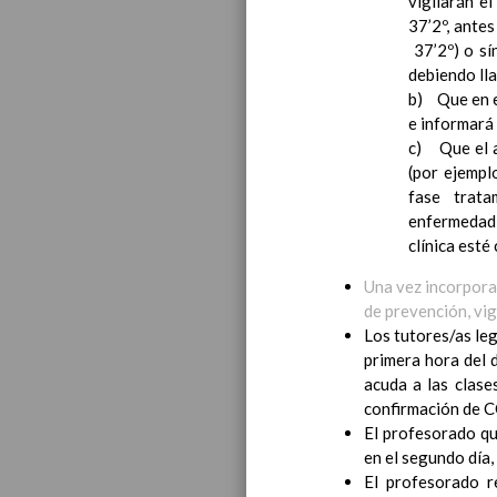
vigilarán e
Introducci
37’2º, antes
AnÃ¡lisis d
37’2º) o sí
Proyecto E
debiendo lla
Marco Norm
b) Que en e
Objetivos p
e informará 
LÃ­neas gen
c) Que el a
CoordinaciÃ
(por ejempl
Ã¡reas de l
fase trata
Educac
enfermedad 
clínica esté
Una vez incorpora
de prevención, vig
Los tutores/as leg
primera hora del 
acuda a las clase
confirmación de 
El profesorado qu
en el segundo día
El profesorado r