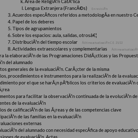
Ãrea de ReligiÃ³n CatÃ³lica
Lengua Extranjera (FrancÃ©s)
En revisiÃ³n
Acuerdos especÃ­ficos referidos a metodologÃ­a en nuestro C
Papel de los deberes
Tipos de agrupamientos
Sobre los espacios: aula, salidas, otrosâ€¦
DistribuciÃ³n del tiempo escolar
Ãšltima actualizaciÃ³n C.E. 21/22
Actividades extraescolares y complementarias
Ãšltima actualizaciÃ³
ara la elaboraciÃ³n de las Programaciones DidÃ¡cticas y las Propue
Ã³n del alumnado
tos generales de la evaluaciÃ³n. CarÃ¡cter de la misma
ios, procedimientos e instrumentos para la realizaciÃ³n de la evaluaci
imiento por el que se harÃ¡n pÃºblicos los criterios de evaluaciÃ³n
Ã¡rea
mentos para facilitar la observaciÃ³n continuada de la evoluciÃ³n de
entes de la evaluaciÃ³n
ios de calificaciÃ³n de las Ã¡reas y de las competencias clave
ipaciÃ³n de las familias en la evaluaciÃ³n
valuaciones externas
aluaciÃ³n del alumnado con necesidad especÃ­fica de apoyo educativ
esiones de evaluaciÃ³n. Actas