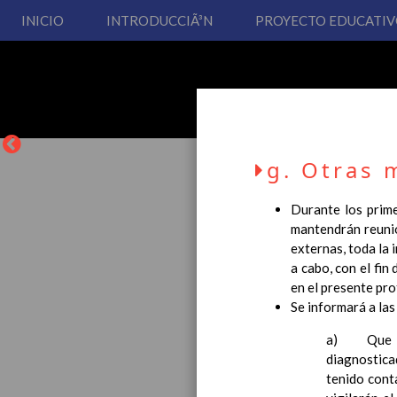
INICIO
INTRODUCCIÃ³N
PROYECTO EDUCATI
g. Otras 
Durante los prime
mantendrán reunio
externas, toda la 
La entrada en vigor del
a cabo, con el fin
Educación Primaria, se 
en el presente pro
cual usted podrá consult
Se informará a las
Esperamos que sea de su
a) Que no 
diagnostica
tenido cont