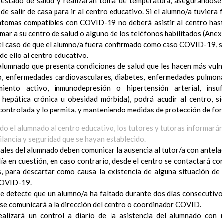
l estado de salud y realizarán toma de temperatura, asegurándose
Ã³n
 de salir de casa para ir al centro educativo. Si el alumno/a tuviera 
el Contexto
ntomas compatibles con COVID-19 no deberá asistir al centro hast
ducativo
mar a su centro de salud o alguno de los teléfonos habilitados (Anexo
ativo
l caso de que el alumno/a fuera confirmado como caso COVID-19, s
ropios para la mejora del rendimiento escolar
de ello al centro educativo.
erales de actuaciÃ³n pedagÃ³gica
lumnado que presenta condiciones de salud que les hacen más vu
³n y concreciÃ³n de los contenidos curriculares, asÃ­ como el tratam
o, enfermedades cardiovasculares, diabetes, enfermedades pulmona
a educaciÃ³n en valores y otras enseÃ±anzas
miento activo, inmunodepresión o hipertensión arterial, insufi
iÃ³n Infantil (Segundo Ciclo)
hepática crónica u obesidad mórbida), podrá acudir al centro, s
15 noviembre 2019
Objetivos generales
 controlada y lo permita, y manteniendo medidas de protección de fo
15 noviembre 2019
Ãreas Curriculares
do el alumnado al centro educativo, los tutores y tutoras informarán
InterrelaciÃ³n de las inteligencias mÃºltiples con los objetivo
ilancia y seguridad que se hayan establecido.
curriculares.
ales del alumnado deben comunicar la ausencia al tutor/a con antelaci
Competencias bÃ¡sicas
15 noviembre 2019
día en cuestión, en caso contrario, desde el centro se contactará c
ProgramaciÃ³n y relaciÃ³n de los elementos curriculares del 2Âº 
s, para descartar como causa la existencia de alguna situación d
noviembre 2019
COVID-19.
EvaluaciÃ³n
15 noviembre 2019
e detecte que un alumno/a ha faltado durante dos días consecutivos,
InterrelaciÃ³n familiar-centro educativo
, se comunicará a la dirección del centro o coordinador COVID.
AtenciÃ³n a la diversidad
15 noviembre 2019
ealizará un control a diario de la asistencia del alumnado con 
Proyecto curricular de ReligiÃ³n CatÃ³lica en Segundo Ciclo de Infan