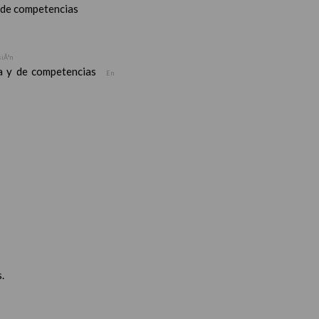
y de competencias
siÃ³n
ea y de competencias
En
.