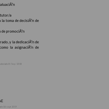
valuaciÃ³n
 tutor/a
 la toma de decisiÃ³n de
³n de promociÃ³n
rado, y la dedicaciÃ³n de
 como la asignaciÃ³n de
laborado 8 / Sep / 2018
AE
ado 06 sept 2019