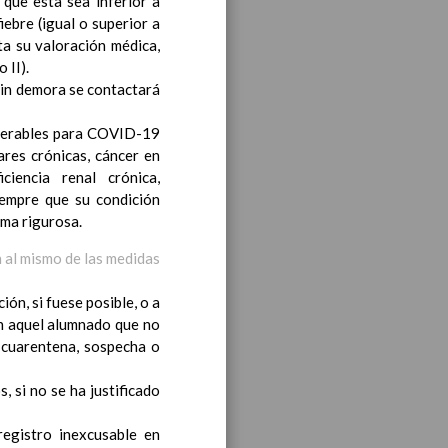
 que esta sea inferior a
fiebre (igual o superior a
a su valoración médica,
 II).
in demora se contactará
lnerables para COVID-19
iento transversal en las
res crónicas, cáncer en
ciencia renal crónica,
iempre que su condición
rma rigurosa.
 al mismo de las medidas
s generales y de Ã¡reas
ón, si fuese posible, o a
on aquel alumnado que no
ciclo de e. Infantil
15
e cuarentena, sospecha o
 si no se ha justificado
registro inexcusable en
til