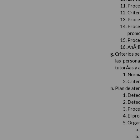
Proced
Crite
Proced
Proce
promo
Proced
AnÃ¡li
Criterios pe
las persona
tutorÃ­as y
Norma
Crite
Plan de aten
Detec
Detec
Proced
El pr
Organ