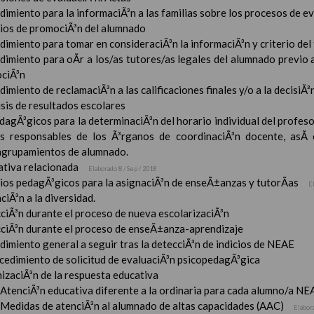
imiento para la informaciÃ³n a las familias sobre los procesos de e
rios de promociÃ³n del alumnado
imiento para tomar en consideraciÃ³n la informaciÃ³n y criterio del
dimiento para oÃ­r a los/as tutores/as legales del alumnado previo a
ciÃ³n
imiento de reclamaciÃ³n a las calificaciones finales y/o a la decisiÃ
sis de resultados escolares
dagÃ³gicos para la determinaciÃ³n del horario individual del profeso
s responsables de los Ã³rganos de coordinaciÃ³n docente, asÃ­
 agrupamientos de alumnado.
tiva relacionada
Elaborado 8 / Sep / 2018
rios pedagÃ³gicos para la asignaciÃ³n de enseÃ±anzas y tutorÃ­as
E
ciÃ³n a la diversidad.
ciÃ³n durante el proceso de nueva escolarizaciÃ³n
ciÃ³n durante el proceso de enseÃ±anza-aprendizaje
imiento general a seguir tras la detecciÃ³n de indicios de NEAE
ocedimiento de solicitud de evaluaciÃ³n psicopedagÃ³gica
izaciÃ³n de la respuesta educativa
AtenciÃ³n educativa diferente a la ordinaria para cada alumno/a NE
Medidas de atenciÃ³n al alumnado de altas capacidades (AAC)
Elabor