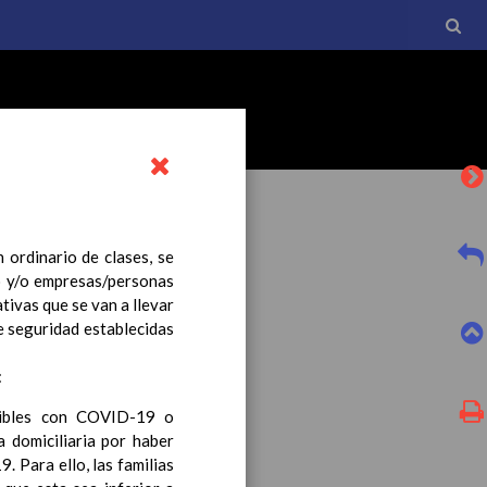
 ordinario de clases, se
ro y/o empresas/personas
tivas que se van a llevar
l currículo básico de la
de seguridad establecidas
tro a esta normativa, el
:
ibles con COVID-19 o
 domiciliaria por haber
 Para ello, las familias