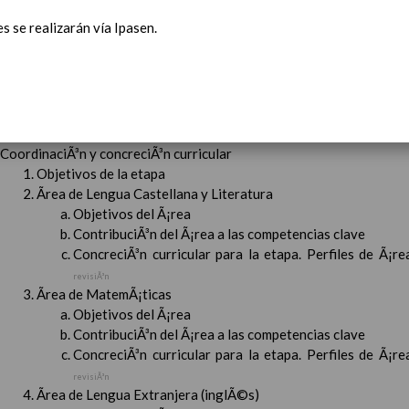
ConcreciÃ³n curricular para la etapa
15 noviembre 2019
 se realizarán vía Ipasen.
Ãrea III: Lenguajes: comunicaciÃ³n y representaciÃ³n
15 noviem
Ãrea II: Conocimiento del medio
15 noviembre 2019
Ãrea I: Conocimiento de sÃ­ mismo y autonomÃ­a personal
15 
MetodologÃ­a
15 noviembre 2019
Recursos
15 noviembre 2019
ciÃ³n Primaria
CoordinaciÃ³n y concreciÃ³n curricular
Objetivos de la etapa
Ãrea de Lengua Castellana y Literatura
Objetivos del Ã¡rea
ContribuciÃ³n del Ã¡rea a las competencias clave
ConcreciÃ³n curricular para la etapa. Perfiles de Ã¡r
revisiÃ³n
Ãrea de MatemÃ¡ticas
Objetivos del Ã¡rea
ContribuciÃ³n del Ã¡rea a las competencias clave
ConcreciÃ³n curricular para la etapa. Perfiles de Ã¡r
revisiÃ³n
Ãrea de Lengua Extranjera (inglÃ©s)