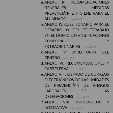
ANEXO III. RECOMENDACIONES
GENERALES: MEDIDAS
PREVENCIÃ“N E HIGIENE PARA EL
ALUMNADO
curso 20-21
ANEXO IV. CUESTIONARIO PARA EL
DESARROLLO DEL TELETRABAJO
EN EL DOMICILIO EN SITUACIONES
TEMPORALES Y
EXTRAORDINARIAS
curso 20-21
ANEXO V. DIRECTORIO DEL
CENTRO
curso 20-21
ANEXO VI. RECOMENDACIONES Y
CARTELERÃA
curso 20-21
ANEXO VII . LISTADO DE CORREOS
ELECTRÃ“NICOS DE LAS UNIDADES
DE PREVENCIÃ“N DE RIESGOS
LABORALES DE LAS
DELEGACIONES
curso 20-21
ANEXO VIII. PROTOCOLOS Y
NORMATIVA
curso 20-21