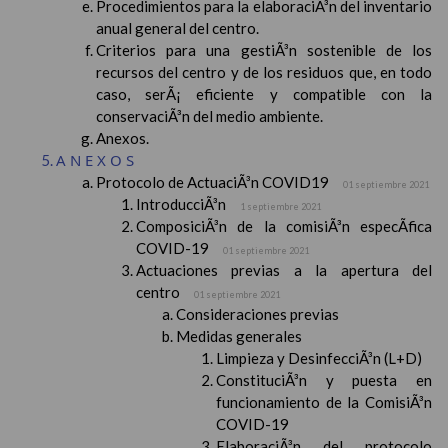
Procedimientos para la elaboraciÃ³n del inventario
anual general del centro.
Criterios para una gestiÃ³n sostenible de los
recursos del centro y de los residuos que, en todo
caso, serÃ¡ eficiente y compatible con la
conservaciÃ³n del medio ambiente.
Anexos.
ANEXOS
Protocolo de ActuaciÃ³n COVID19
01 septiembre 2021
IntroducciÃ³n
1 septiembre 2021
ComposiciÃ³n de la comisiÃ³n especÃ­fica
COVID-19
01 septiembre 2021
Actuaciones previas a la apertura del
centro
01 septiembre 2021
Consideraciones previas
Medidas generales
Limpieza y DesinfecciÃ³n (L+D)
ConstituciÃ³n y puesta en
funcionamiento de la ComisiÃ³n
COVID-19
ElaboraciÃ³n del protocolo