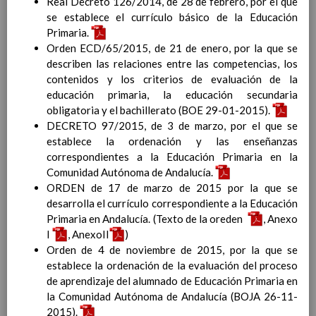
Real Decreto 126/2014, de 28 de febrero, por el que
Contenido
se establece el currículo básico de la Educación
Primaria.
IntroducciÃ³n
Orden ECD/65/2015, de 21 de enero, por la que se
AnÃ¡lisis del Contexto
describen las relaciones entre las competencias, los
Proyecto Educativo
contenidos y los criterios de evaluación de la
educación primaria, la educación secundaria
obligatoria y el bachillerato (BOE 29-01-2015).
DECRETO 97/2015, de 3 de marzo, por el que se
Marco Normativo
establece la ordenación y las enseñanzas
Objetivos propios para la mejora del rendimiento
correspondientes a la Educación Primaria en la
escolar
Comunidad Autónoma de Andalucía.
LÃ­neas generales de actuaciÃ³n pedagÃ³gica
ORDEN de 17 de marzo de 2015 por la que se
CoordinaciÃ³n y concreciÃ³n de los contenidos
desarrolla el currículo correspondiente a la Educación
curriculares, asÃ­ como el tratamiento transversal
Primaria en Andalucía. (Texto de la oreden
, Anexo
en las Ã¡reas de la educaciÃ³n en valores y otras
I
, AnexoII
)
enseÃ±anzas
Orden de 4 de noviembre de 2015, por la que se
EducaciÃ³n Infantil (Segundo Ciclo)
establece la ordenación de la evaluación del proceso
15
de aprendizaje del alumnado de Educación Primaria en
noviembre 2019
Objetivos generales
la Comunidad Autónoma de Andalucía (BOJA 26-11-
15 noviembre 2019
Ãreas Curriculares
2015).