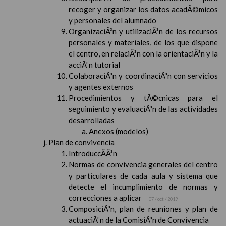
recoger y organizar los datos acadÃ©micos
y personales del alumnado
OrganizaciÃ³n y utilizaciÃ³n de los recursos
personales y materiales, de los que dispone
el centro, en relaciÃ³n con la orientaciÃ³n y la
acciÃ³n tutorial
ColaboraciÃ³n y coordinaciÃ³n con servicios
y agentes externos
Procedimientos y tÃ©cnicas para el
seguimiento y evaluaciÃ³n de las actividades
desarrolladas
Anexos (modelos)
Plan de convivencia
IntroduccÃ­Ã³n
Normas de convivencia generales del centro
y particulares de cada aula y sistema que
detecte el incumplimiento de normas y
correcciones a aplicar
07 / oct / 2019
ComposiciÃ³n, plan de reuniones y plan de
actuaciÃ³n de la ComisiÃ³n de Convivencia