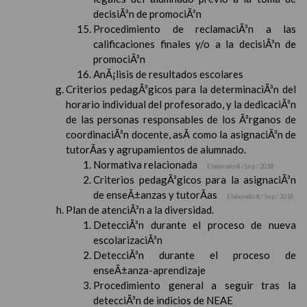
decisiÃ³n de promociÃ³n
Procedimiento de reclamaciÃ³n a las
calificaciones finales y/o a la decisiÃ³n de
promociÃ³n
AnÃ¡lisis de resultados escolares
Criterios pedagÃ³gicos para la determinaciÃ³n del
horario individual del profesorado, y la dedicaciÃ³n
de las personas responsables de los Ã³rganos de
coordinaciÃ³n docente, asÃ­ como la asignaciÃ³n de
tutorÃ­as y agrupamientos de alumnado.
Normativa relacionada
Elaborado 8 / Sep / 2018
Criterios pedagÃ³gicos para la asignaciÃ³n
de enseÃ±anzas y tutorÃ­as
Elaborado 8 / Sep / 2018
Plan de atenciÃ³n a la diversidad.
DetecciÃ³n durante el proceso de nueva
escolarizaciÃ³n
DetecciÃ³n durante el proceso de
enseÃ±anza-aprendizaje
Procedimiento general a seguir tras la
detecciÃ³n de indicios de NEAE