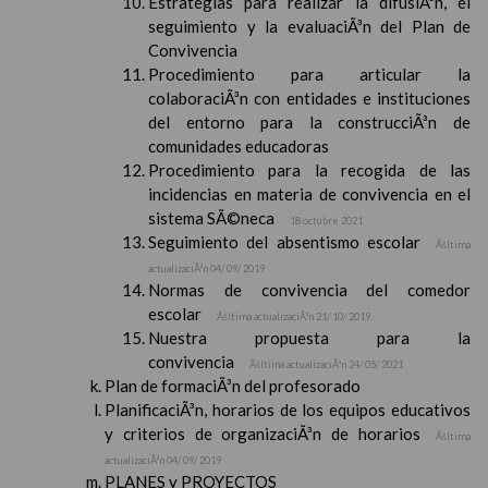
Estrategias para realizar la difusiÃ³n, el
seguimiento y la evaluaciÃ³n del Plan de
Convivencia
Procedimiento para articular la
colaboraciÃ³n con entidades e instituciones
del entorno para la construcciÃ³n de
comunidades educadoras
Procedimiento para la recogida de las
incidencias en materia de convivencia en el
sistema SÃ©neca
18 octubre 2021
Seguimiento del absentismo escolar
Ãšltima
actualizaciÃ³n 04/ 09/ 2019
Normas de convivencia del comedor
escolar
Ãšltima actualizaciÃ³n 21/ 10/ 2019
Nuestra propuesta para la
convivencia
Ãšltima actualizaciÃ³n 24/ 05/ 2021
Plan de formaciÃ³n del profesorado
PlanificaciÃ³n, horarios de los equipos educativos
y criterios de organizaciÃ³n de horarios
Ãšltima
actualizaciÃ³n 04/ 09/ 2019
PLANES y PROYECTOS