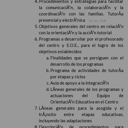
Procedimientos y estrategias para facilitar
la comunicaciÃ³n, la colaboraciÃ³n y la
coordinaciÃ³n con las familias. TutorÃ­a
presencial y electrÃ³nica
05 / nov / 2018
Objetivos generales del centro en relaciÃ³n
con la orientaciÃ³n y la acciÃ³n tutorial
Programas a desarrollar por el profesorado
del centro y E.O.E., para el logro de los
objetivos establecidos
Finalidades que se persiguen con el
desarrollo de los programas
Programa de actividades de tutorÃ­a
por etapas y ciclos
Aula de apoyo a la integraciÃ³n
LÃ­neas generales de los programas y
actuaciones del Equipo de
OrientaciÃ³n Educativa en el Centro
LÃ­neas generales para la acogida y el
trÃ¡nsito entre etapas educativas,
incluyendo las adaptaciones
DescripciÃ³n de procedimientos para