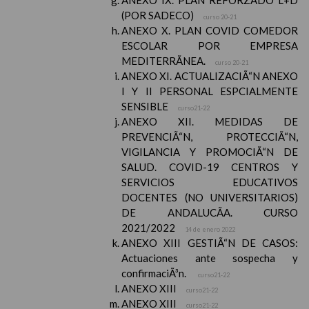
ANEXO IX. PLAN REFORZADO L+D
(POR SADECO)
curso 20-21
ANEXO X. PLAN COVID COMEDOR
ESCOLAR POR EMPRESA
MEDITERRÃNEA.
curso 20-21
ANEXO XI. ACTUALIZACIÃ“N ANEXO
I Y II PERSONAL ESPCIALMENTE
SENSIBLE
curso21-22
ANEXO XII. MEDIDAS DE
PREVENCIÃ“N, PROTECCIÃ“N,
VIGILANCIA Y PROMOCIÃ“N DE
SALUD. COVID-19 CENTROS Y
SERVICIOS EDUCATIVOS
DOCENTES (NO UNIVERSITARIOS)
DE ANDALUCÃA. CURSO
2021/2022
14 de enero 2022
ANEXO XIII GESTIÃ“N DE CASOS:
Actuaciones ante sospecha y
confirmaciÃ³n.
curso21-22
ANEXO XIII
curso21-22
ANEXO XIII
curso21-22