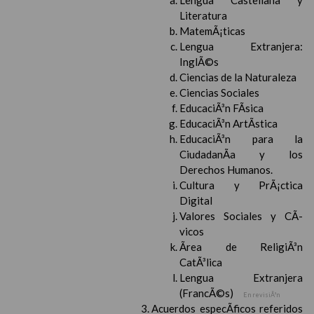
Lengua Castellana y
Literatura
MatemÃ¡ticas
Lengua Extranjera:
InglÃ©s
Ciencias de la Naturaleza
Ciencias Sociales
EducaciÃ³n FÃ­sica
EducaciÃ³n ArtÃ­stica
EducaciÃ³n para la
CiudadanÃ­a y los
Derechos Humanos.
Cultura y PrÃ¡ctica
Digital
Valores Sociales y CÃ­
vicos
Ãrea de ReligiÃ³n
CatÃ³lica
Lengua Extranjera
(FrancÃ©s)
En revisiÃ³n
Acuerdos especÃ­ficos referidos