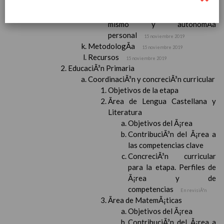
medio
15 noviembre 2019
Ãrea I: Conocimiento de sÃ­
mismo y autonomÃ­a
personal
15 noviembre 2019
MetodologÃ­a
15 noviembre 2019
Recursos
15 noviembre 2019
EducaciÃ³n Primaria
CoordinaciÃ³n y concreciÃ³n curricular
Objetivos de la etapa
Ãrea de Lengua Castellana y
Literatura
Objetivos del Ã¡rea
ContribuciÃ³n del Ã¡rea a
las competencias clave
ConcreciÃ³n curricular
para la etapa. Perfiles de
Ã¡rea y de
competencias
En revisiÃ³n
Ãrea de MatemÃ¡ticas
Objetivos del Ã¡rea
ContribuciÃ³n del Ã¡rea a