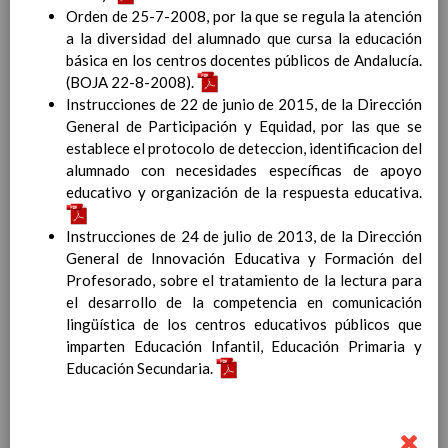
InterrelaciÃ³n de las inteligencias
Orden de 25-7-2008, por la que se regula la atención
mÃºltiples con los objetivos generales
a la diversidad del alumnado que cursa la educación
y de Ã¡reas curriculares.
básica en los centros docentes públicos de Andalucía.
Competencias bÃ¡sicas
(BOJA 22-8-2008).
15 noviembre 2019
ProgramaciÃ³n y relaciÃ³n de los
Instrucciones de 22 de junio de 2015, de la Dirección
elementos curriculares del 2Âº ciclo de
General de Participación y Equidad, por las que se
e. Infantil
establece el protocolo de deteccion, identificacion del
15 noviembre 2019
EvaluaciÃ³n
alumnado con necesidades específicas de apoyo
15 noviembre 2019
InterrelaciÃ³n familiar-centro
educativo y organización de la respuesta educativa.
educativo
AtenciÃ³n a la diversidad
Instrucciones de 24 de julio de 2013, de la Dirección
15 noviembre
General de Innovación Educativa y Formación del
2019
Proyecto curricular de ReligiÃ³n
Profesorado, sobre el tratamiento de la lectura para
CatÃ³lica en Segundo Ciclo de Infantil
el desarrollo de la competencia en comunicación
ConcreciÃ³n curricular para la
lingüística de los centros educativos públicos que
etapa
imparten Educación Infantil, Educación Primaria y
15 noviembre 2019
Ãrea III: Lenguajes:
Educación Secundaria.
comunicaciÃ³n y
representaciÃ³n
15 noviembre 2019
Ãrea II: Conocimiento del