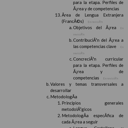
para la etapa. Perfiles de
Ã¡rea y de competencias
Ãrea de Lengua Extranjera
(FrancÃ©s)
En revisiÃ³n
Objetivos del Ã¡rea
En
revisiÃ³n
ContribuciÃ³n del Ã¡rea a
las competencias clave
En
revisiÃ³n
ConcreciÃ³n curricular
para la etapa. Perfiles de
Ã¡rea y de
competencias
En revisiÃ³n
Valores y temas transversales a
desarrollar
MetodologÃ­a
Principios generales
metodolÃ³gicos
MetodologÃ­a especÃ­fica de
cada Ã¡rea a seguir