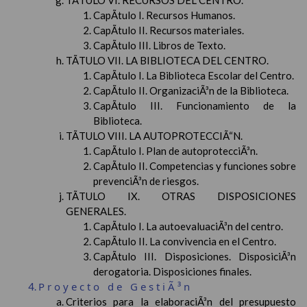
TÃTULO VI. RECURSOS DEL CENTRO.
CapÃ­tulo I. Recursos Humanos.
CapÃ­tulo II. Recursos materiales.
CapÃ­tulo III. Libros de Texto.
TÃTULO VII. LA BIBLIOTECA DEL CENTRO.
CapÃ­tulo I. La Biblioteca Escolar del Centro.
CapÃ­tulo II. OrganizaciÃ³n de la Biblioteca.
CapÃ­tulo III. Funcionamiento de la
Biblioteca.
TÃTULO VIII. LA AUTOPROTECCIÃ“N.
CapÃ­tulo I. Plan de autoprotecciÃ³n.
CapÃ­tulo II. Competencias y funciones sobre
prevenciÃ³n de riesgos.
TÃTULO IX. OTRAS DISPOSICIONES
GENERALES.
CapÃ­tulo I. La autoevaluaciÃ³n del centro.
CapÃ­tulo II. La convivencia en el Centro.
CapÃ­tulo III. Disposiciones. DisposiciÃ³n
derogatoria. Disposiciones finales.
Proyecto de GestiÃ³n
Criterios para la elaboraciÃ³n del presupuesto