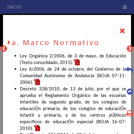
INICIO
PLAN DE CENTRO
CEIP San Fernando
a. Marco Normativo
Ley Orgánica 2/2006, de 3 de mayo, de Educación
(Texto consolidado, 2015).
Ley 6/2006, de 24 de octubre, del Gobierno de la
PLAN DE CENTRO
Comunidad Autónoma de Andalucía (BOJA 07-11-
2006).
Decreto 328/2010, de 13 de julio, por el que se
La entrada en vigor del Real Decreto 126/2014, de 28 de
aprueba el Reglamento Orgánico de las escuelas
febrero, por el que se establece el currículo básico de la
infantiles de segundo grado, de los colegios de
Educación Primaria, se ha hecho necesario la revisión y
educaciÓn primaria, de los colegios de educaciÓn
adecuación de nuestro Plan de Centro a esta normativa, el cual
infantil y primaria, y de los centros pÚblicos
usted podrá consultar desde este sitio web.
específicos de educaciÓn especial (BOJA 16-07-
Esperamos que sea de su interés.
2010).