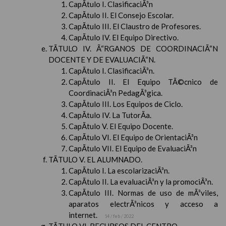
CapÃ­tulo I. ClasificaciÃ³n
CapÃ­tulo II. El Consejo Escolar.
CapÃ­tulo III. El Claustro de Profesores.
CapÃ­tulo IV. El Equipo Directivo.
TÃTULO IV. Ã“RGANOS DE COORDINACIÃ“N
DOCENTE Y DE EVALUACIÃ“N.
CapÃ­tulo I. ClasificaciÃ³n.
CapÃ­tulo II. El Equipo TÃ©cnico de
CoordinaciÃ³n PedagÃ³gica.
CapÃ­tulo III. Los Equipos de Ciclo.
CapÃ­tulo IV. La TutorÃ­a.
CapÃ­tulo V. El Equipo Docente.
CapÃ­tulo VI. El Equipo de OrientaciÃ³n
CapÃ­tulo VII. El Equipo de EvaluaciÃ³n
TÃTULO V. EL ALUMNADO.
CapÃ­tulo I. La escolarizaciÃ³n.
CapÃ­tulo II. La evaluaciÃ³n y la promociÃ³n.
CapÃ­tulo III. Normas de uso de mÃ³viles,
aparatos electrÃ³nicos y acceso a
internet.
14 / feb / 2022