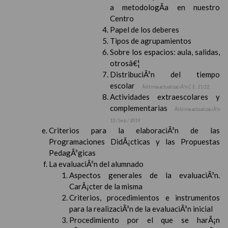
a metodologÃ­a en nuestro
Centro
Papel de los deberes
Tipos de agrupamientos
Sobre los espacios: aula, salidas,
otrosâ€¦
DistribuciÃ³n del tiempo
escolar
Ãšltima actualizaciÃ³n C.E. 21/22
Actividades extraescolares y
complementarias
Ãšltima actualizaciÃ³n
13 / Sep / 2019
Criterios para la elaboraciÃ³n de las
Programaciones DidÃ¡cticas y las Propuestas
PedagÃ³gicas
La evaluaciÃ³n del alumnado
Aspectos generales de la evaluaciÃ³n.
CarÃ¡cter de la misma
Criterios, procedimientos e instrumentos
para la realizaciÃ³n de la evaluaciÃ³n inicial
Procedimiento por el que se harÃ¡n