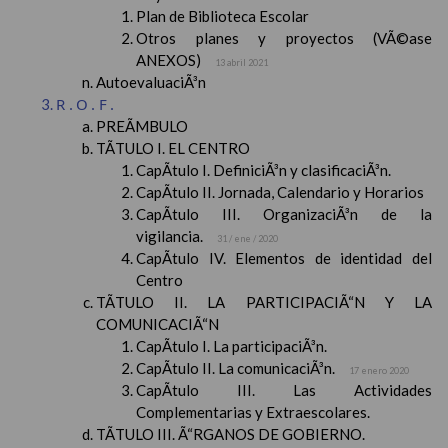
Plan de Biblioteca Escolar
Otros planes y proyectos (VÃ©ase
ANEXOS)
13 abril 2021
AutoevaluaciÃ³n
R.O.F.
PREÃMBULO
TÃTULO I. EL CENTRO
CapÃ­tulo I. DefiniciÃ³n y clasificaciÃ³n.
CapÃ­tulo II. Jornada, Calendario y Horarios
CapÃ­tulo III. OrganizaciÃ³n de la
vigilancia.
31 / ene / 2020
CapÃ­tulo IV. Elementos de identidad del
Centro
TÃTULO II. LA PARTICIPACIÃ“N Y LA
COMUNICACIÃ“N
CapÃ­tulo I. La participaciÃ³n.
CapÃ­tulo II. La comunicaciÃ³n.
17 enero 2020
CapÃ­tulo III. Las Actividades
Complementarias y Extraescolares.
TÃTULO III. Ã“RGANOS DE GOBIERNO.