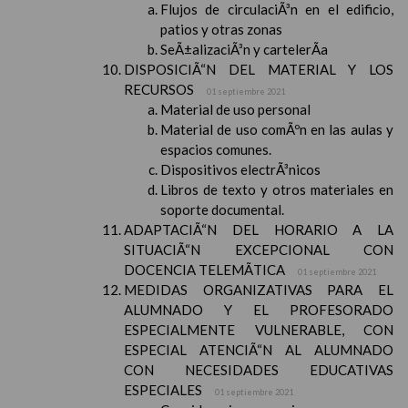
Flujos de circulaciÃ³n en el edificio,
patios y otras zonas
SeÃ±alizaciÃ³n y cartelerÃ­a
DISPOSICIÃ“N DEL MATERIAL Y LOS
RECURSOS
01 septiembre 2021
Material de uso personal
Material de uso comÃºn en las aulas y
espacios comunes.
Dispositivos electrÃ³nicos
Libros de texto y otros materiales en
soporte documental.
ADAPTACIÃ“N DEL HORARIO A LA
SITUACIÃ“N EXCEPCIONAL CON
DOCENCIA TELEMÃTICA
01 septiembre 2021
MEDIDAS ORGANIZATIVAS PARA EL
ALUMNADO Y EL PROFESORADO
ESPECIALMENTE VULNERABLE, CON
ESPECIAL ATENCIÃ“N AL ALUMNADO
CON NECESIDADES EDUCATIVAS
ESPECIALES
01 septiembre 2021