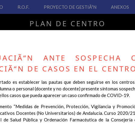
VO
R.O.F.
PROYECTO DE GESTIÃ³N
ANEXOS
PLAN DE CENTRO
CEIP San Fernando
UACIÃ“N ANTE SOSPECHA 
IÃ“N DE CASOS EN EL CENTR
PLAN DE CENTRO
artado es establecer las pautas que deben seguirse en los centros
lumna o personal (docente y no docente) presente síntomas sospec
 Real Decreto 126/2014, de 28 de febrero, por el que se establece e
llos casos que pueda aparecer un caso confirmado de COVID-19.
ha hecho necesario la revisión y adecuación de nuestro Plan de Cen
ar desde este sitio web.
mento “Medidas de Prevención, Protección, Vigilancia y Promoc
ucativos Docentes (No Universitarios) de Andalucía. Curso 2020/21
 interés.
l de Salud Pública y Ordenación Farmacéutica de la Consejería d
Contenido