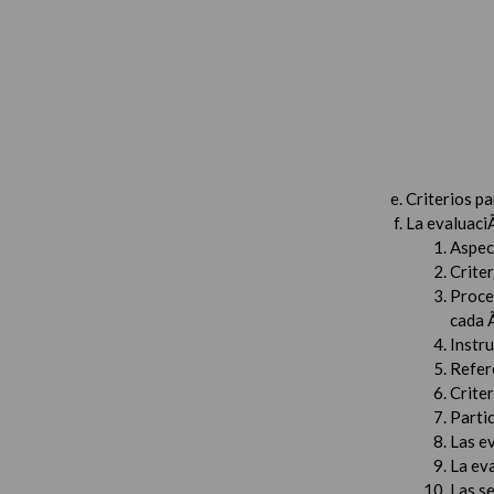
Criterios p
La evaluaci
Aspec
Criter
Proced
cada 
Instru
Refer
Criter
Partic
Las e
La ev
Las s