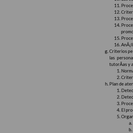
Proced
Crite
Proced
Proce
promo
Proced
AnÃ¡li
Criterios pe
las persona
tutorÃ­as y
Norma
Crite
Plan de aten
Detec
Detec
Proced
El pr
Organ