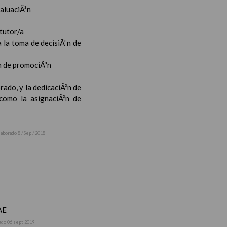
valuaciÃ³n
 tutor/a
 la toma de decisiÃ³n de
³n de promociÃ³n
rado, y la dedicaciÃ³n de
 como la asignaciÃ³n de
laborado 8 / Sep / 2018
AE
ado 06 sept 2019