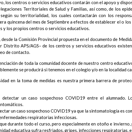
o, los centros o servicios educativos contarán con el apoyo y dispos
Ã³n
legaciones Territoriales de Salud y Familias, así como, de los epi
el Contexto
según su territorialidad, los cuales contactarán con los respon
ducativo
mera quincena del mes de Septiembre a efectos de establecer el o lo
ativo
s y los propios centros o servicios educativos.
ropios para la mejora del rendimiento escolar
erales de actuaciÃ³n pedagÃ³gica
or, desde la Comisión Provincial propuesta en el documento de Medid
³n y concreciÃ³n de los contenidos curriculares, asÃ­ como el tratam
por Distrito APS/AGS– de los centros y servicios educativos existent
a educaciÃ³n en valores y otras enseÃ±anzas
reo de contacto.
iÃ³n Infantil (Segundo Ciclo)
15 noviembre 2019
enciación de toda la comunidad docente de nuestro centro educativ
Objetivos generales
15 noviembre 2019
iblemente se producirá si tenemos en el colegio y/o en la localidad
Ãreas Curriculares
InterrelaciÃ³n de las inteligencias mÃºltiples con los objetivo
sidad en la toma de medidas es nuestra primera barrera de prote
curriculares.
Competencias bÃ¡sicas
15 noviembre 2019
ProgramaciÃ³n y relaciÃ³n de los elementos curriculares del 2Âº 
le detectar un caso sospechoso COVID19 entre el alumnado. L
intomáticos.
noviembre 2019
EvaluaciÃ³n
ectar un caso sospechoso COVID19 ya que la sintomatología es com
15 noviembre 2019
InterrelaciÃ³n familiar-centro educativo
 enfermedades respiratorias infecciosas.
AtenciÃ³n a la diversidad
que durante todo el curso, pero especialmente en otoño e invierno,
15 noviembre 2019
Proyecto curricular de ReligiÃ³n CatÃ³lica en Segundo Ciclo de Infan
nidad educativa sufra resfriados, gripes, infecciones respiratorias, e