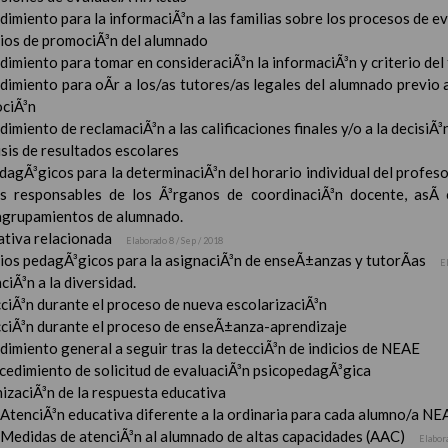
imiento para la informaciÃ³n a las familias sobre los procesos de e
rios de promociÃ³n del alumnado
imiento para tomar en consideraciÃ³n la informaciÃ³n y criterio del
dimiento para oÃ­r a los/as tutores/as legales del alumnado previo a
ciÃ³n
imiento de reclamaciÃ³n a las calificaciones finales y/o a la decisiÃ
sis de resultados escolares
dagÃ³gicos para la determinaciÃ³n del horario individual del profeso
s responsables de los Ã³rganos de coordinaciÃ³n docente, asÃ­
 agrupamientos de alumnado.
tiva relacionada
Elaborado 8 / Sep / 2018
rios pedagÃ³gicos para la asignaciÃ³n de enseÃ±anzas y tutorÃ­as
E
ciÃ³n a la diversidad.
ciÃ³n durante el proceso de nueva escolarizaciÃ³n
ciÃ³n durante el proceso de enseÃ±anza-aprendizaje
imiento general a seguir tras la detecciÃ³n de indicios de NEAE
ocedimiento de solicitud de evaluaciÃ³n psicopedagÃ³gica
izaciÃ³n de la respuesta educativa
AtenciÃ³n educativa diferente a la ordinaria para cada alumno/a NE
Medidas de atenciÃ³n al alumnado de altas capacidades (AAC)
Elabor