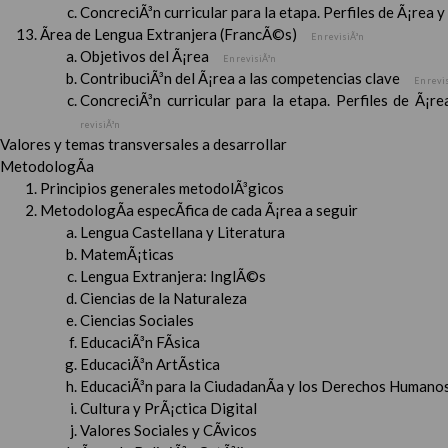
ConcreciÃ³n curricular para la etapa. Perfiles de Ã¡rea 
Ãrea de Lengua Extranjera (FrancÃ©s)
En revisiÃ³n
Objetivos del Ã¡rea
En revisiÃ³n
ContribuciÃ³n del Ã¡rea a las competencias clave
En revi
ConcreciÃ³n curricular para la etapa. Perfiles de Ã¡r
revisiÃ³n
Valores y temas transversales a desarrollar
MetodologÃ­a
Principios generales metodolÃ³gicos
MetodologÃ­a especÃ­fica de cada Ã¡rea a seguir
Lengua Castellana y Literatura
MatemÃ¡ticas
Lengua Extranjera: InglÃ©s
Ciencias de la Naturaleza
Ciencias Sociales
EducaciÃ³n FÃ­sica
EducaciÃ³n ArtÃ­stica
EducaciÃ³n para la CiudadanÃ­a y los Derechos Humanos
Cultura y PrÃ¡ctica Digital
Valores Sociales y CÃ­vicos