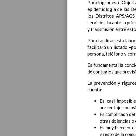
Para lograr este Objetiv
Introducci
epidemiología de las De
AnÃ¡lisis d
los Distritos APS/AGS 
Proyecto E
servicio, durante la pri
Marco Norm
y transmisión entre ésto
Objetivos p
LÃ­neas gen
Para facilitar esta lab
CoordinaciÃ
facilitará un listado –
Ã¡reas de l
persona, teléfono y cor
Educac
Es fundamental la conci
de contagios que previs
La prevención y riguro
cuenta:
Es casi imposib
porcentaje son as
Es complicado det
otras dolencias o
Es muy frecuente 
y resto de la comu