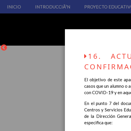
INICIO
INTRODUCCIÃ³N
PROYECTO EDUCATI
16. ACT
CONFIRMAC
El objetivo de este ap
casos que un alumno o a
La entrada en vigor del
con COVID-19 y en aque
Educación Primaria, se 
cual usted podrá consult
En el punto 7 del docu
Centros y Servicios Ed
Esperamos que sea de su
de la Dirección Genera
especifica que: