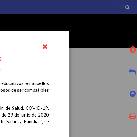
O
O
 educativos en aquellos
hosos de ser compatibles
l currículo básico de la
tro a esta normativa, el
ión de Salud. COVID-19.
 de 29 de junio de 2020
e Salud y Familias”, se