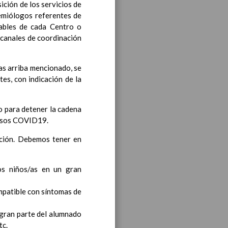
ición de los servicios de
demiólogos referentes de
sables de cada Centro o
s canales de coordinación
as arriba mencionado, se
iento transversal en las
es, con indicación de la
o para detener la cadena
 casos COVID19.
s generales y de Ã¡reas
cción. Debemos tener en
ciclo de e. Infantil
os niños/as en un gran
15
patible con síntomas de
 gran parte del alumnado
til
tc.