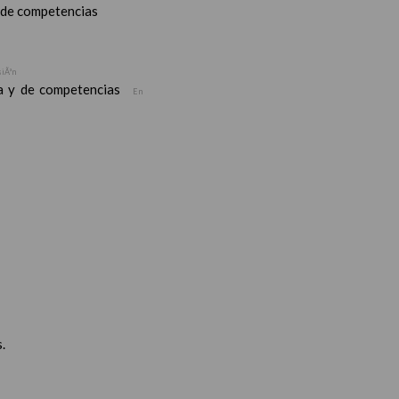
y de competencias
siÃ³n
ea y de competencias
En
.