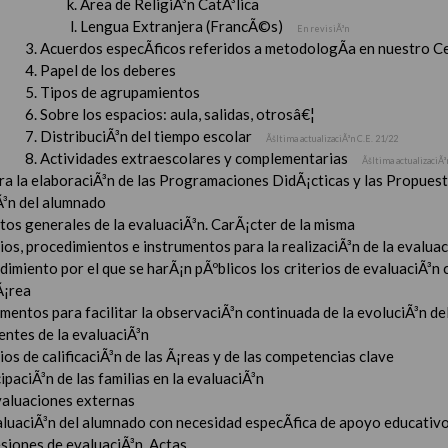
Ãrea de ReligiÃ³n CatÃ³lica
Lengua Extranjera (FrancÃ©s)
En revisiÃ³n
Acuerdos especÃ­ficos referidos a metodologÃ­a en nuestro C
Papel de los deberes
Tipos de agrupamientos
Sobre los espacios: aula, salidas, otrosâ€¦
DistribuciÃ³n del tiempo escolar
Ãšltima actualizaciÃ³n C.E. 21/22
Actividades extraescolares y complementarias
Ãšltima actualizaciÃ³
ara la elaboraciÃ³n de las Programaciones DidÃ¡cticas y las Propue
Ã³n del alumnado
tos generales de la evaluaciÃ³n. CarÃ¡cter de la misma
ios, procedimientos e instrumentos para la realizaciÃ³n de la evaluaci
imiento por el que se harÃ¡n pÃºblicos los criterios de evaluaciÃ³n
Ã¡rea
mentos para facilitar la observaciÃ³n continuada de la evoluciÃ³n de
entes de la evaluaciÃ³n
ios de calificaciÃ³n de las Ã¡reas y de las competencias clave
ipaciÃ³n de las familias en la evaluaciÃ³n
valuaciones externas
aluaciÃ³n del alumnado con necesidad especÃ­fica de apoyo educativ
esiones de evaluaciÃ³n. Actas