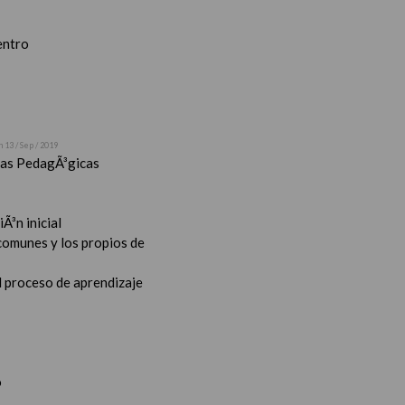
entro
n 13 / Sep / 2019
stas PedagÃ³gicas
Ã³n inicial
 comunes y los propios de
l proceso de aprendizaje
o