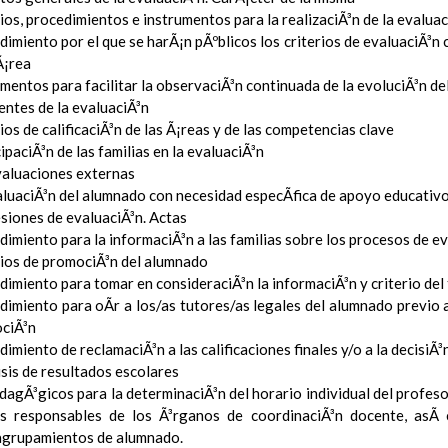
ios, procedimientos e instrumentos para la realizaciÃ³n de la evaluaci
imiento por el que se harÃ¡n pÃºblicos los criterios de evaluaciÃ³n
Ã¡rea
mentos para facilitar la observaciÃ³n continuada de la evoluciÃ³n de
entes de la evaluaciÃ³n
ios de calificaciÃ³n de las Ã¡reas y de las competencias clave
ipaciÃ³n de las familias en la evaluaciÃ³n
valuaciones externas
aluaciÃ³n del alumnado con necesidad especÃ­fica de apoyo educativ
esiones de evaluaciÃ³n. Actas
imiento para la informaciÃ³n a las familias sobre los procesos de e
rios de promociÃ³n del alumnado
imiento para tomar en consideraciÃ³n la informaciÃ³n y criterio del
dimiento para oÃ­r a los/as tutores/as legales del alumnado previo a
ciÃ³n
imiento de reclamaciÃ³n a las calificaciones finales y/o a la decisiÃ
sis de resultados escolares
dagÃ³gicos para la determinaciÃ³n del horario individual del profeso
s responsables de los Ã³rganos de coordinaciÃ³n docente, asÃ­
 agrupamientos de alumnado.