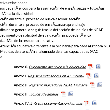
tiva relacionada
rios pedagÃ³gicos para la asignaciÃ³n de enseÃ±anzas y tutorÃ­as
ciÃ³n a la diversidad.
ciÃ³n durante el proceso de nueva escolarizaciÃ³n
ciÃ³n durante el proceso de enseÃ±anza-aprendizaje
imiento general a seguir tras la detecciÃ³n de indicios de NEAE
ocedimiento de solicitud de evaluaciÃ³n psicopedagÃ³gica
izaciÃ³n de la respuesta educativa
AtenciÃ³n educativa diferente a la ordinaria para cada alumno/a NE
Medidas de atenciÃ³n al alumnado de altas capacidades (AAC)
os
Anexo 0
.
Expediente atención a la diversidad
Anexo I
.
Registro indicadores NEAE Infantil
Anexo II
.
Registro indicadores NEAE Primaria
Anexo III
.
Solicitud Familias
Anexo IV
.
Entrega documentación Familias