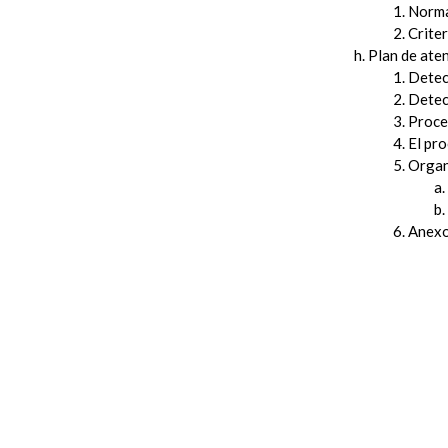
Norma
Crite
Plan de aten
Detec
Detec
Proced
El pr
Organ
Anex