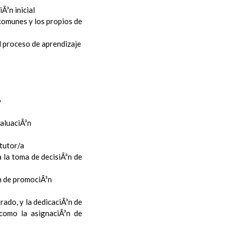
Ã³n inicial
 comunes y los propios de
l proceso de aprendizaje
o
valuaciÃ³n
 tutor/a
 la toma de decisiÃ³n de
³n de promociÃ³n
rado, y la dedicaciÃ³n de
 como la asignaciÃ³n de