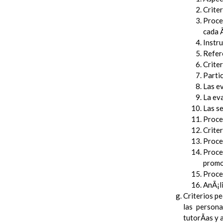
Criter
Proced
cada 
Instru
Refer
Criter
Partic
Las e
La ev
Las s
Proced
Crite
Proced
Proce
promo
Proced
AnÃ¡li
Criterios pe
las persona
tutorÃ­as y