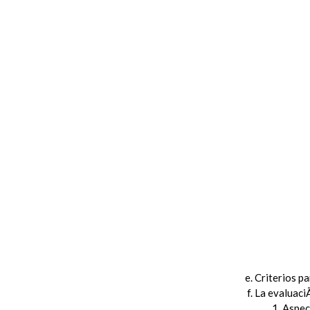
Criterios p
La evaluaci
Aspec