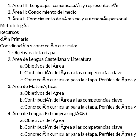
Ãrea III: Lenguajes: comunicaciÃ³n y representaciÃ³n
Ãrea II: Conocimiento del medio
Ãrea I: Conocimiento de sÃ­ mismo y autonomÃ­a personal
MetodologÃ­a
Recursos
ciÃ³n Primaria
CoordinaciÃ³n y concreciÃ³n curricular
Objetivos de la etapa
Ãrea de Lengua Castellana y Literatura
Objetivos del Ã¡rea
ContribuciÃ³n del Ã¡rea a las competencias clave
ConcreciÃ³n curricular para la etapa. Perfiles de Ã¡rea 
Ãrea de MatemÃ¡ticas
Objetivos del Ã¡rea
ContribuciÃ³n del Ã¡rea a las competencias clave
ConcreciÃ³n curricular para la etapa. Perfiles de Ã¡rea 
Ãrea de Lengua Extranjera (inglÃ©s)
Objetivos del Ã¡rea
ContribuciÃ³n del Ã¡rea a las competencias clave
ConcreciÃ³n curricular para la etapa. Perfiles de Ã¡rea 