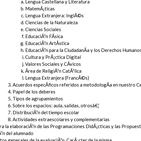
Lengua Castellana y Literatura
MatemÃ¡ticas
Lengua Extranjera: InglÃ©s
Ciencias de la Naturaleza
Ciencias Sociales
EducaciÃ³n FÃ­sica
EducaciÃ³n ArtÃ­stica
EducaciÃ³n para la CiudadanÃ­a y los Derechos Humanos
Cultura y PrÃ¡ctica Digital
Valores Sociales y CÃ­vicos
Ãrea de ReligiÃ³n CatÃ³lica
Lengua Extranjera (FrancÃ©s)
Acuerdos especÃ­ficos referidos a metodologÃ­a en nuestro C
Papel de los deberes
Tipos de agrupamientos
Sobre los espacios: aula, salidas, otrosâ€¦
DistribuciÃ³n del tiempo escolar
Actividades extraescolares y complementarias
ara la elaboraciÃ³n de las Programaciones DidÃ¡cticas y las Propue
Ã³n del alumnado
tos generales de la evaluaciÃ³n. CarÃ¡cter de la misma