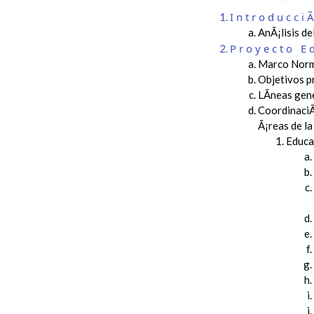
Introducci
AnÃ¡lisis d
Proyecto E
Marco Norm
Objetivos p
LÃ­neas gen
CoordinaciÃ
Ã¡reas de l
Educac