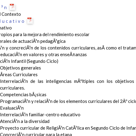
Ã³n
el Contexto
ducativo
ativo
ropios para la mejora del rendimiento escolar
erales de actuaciÃ³n pedagÃ³gica
³n y concreciÃ³n de los contenidos curriculares, asÃ­ como el tratam
a educaciÃ³n en valores y otras enseÃ±anzas
iÃ³n Infantil (Segundo Ciclo)
Objetivos generales
Ãreas Curriculares
InterrelaciÃ³n de las inteligencias mÃºltiples con los objetivo
curriculares.
Competencias bÃ¡sicas
ProgramaciÃ³n y relaciÃ³n de los elementos curriculares del 2Âº ciclo
EvaluaciÃ³n
InterrelaciÃ³n familiar-centro educativo
AtenciÃ³n a la diversidad
Proyecto curricular de ReligiÃ³n CatÃ³lica en Segundo Ciclo de Infan
ConcreciÃ³n curricular para la etapa