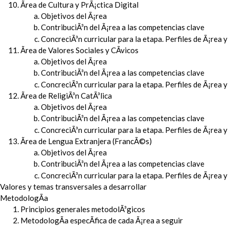
Ãrea de Cultura y PrÃ¡ctica Digital
Objetivos del Ã¡rea
ContribuciÃ³n del Ã¡rea a las competencias clave
ConcreciÃ³n curricular para la etapa. Perfiles de Ã¡rea 
Ãrea de Valores Sociales y CÃ­vicos
Objetivos del Ã¡rea
ContribuciÃ³n del Ã¡rea a las competencias clave
ConcreciÃ³n curricular para la etapa. Perfiles de Ã¡rea 
Ãrea de ReligiÃ³n CatÃ³lica
Objetivos del Ã¡rea
ContribuciÃ³n del Ã¡rea a las competencias clave
ConcreciÃ³n curricular para la etapa. Perfiles de Ã¡rea 
Ãrea de Lengua Extranjera (FrancÃ©s)
Objetivos del Ã¡rea
ContribuciÃ³n del Ã¡rea a las competencias clave
ConcreciÃ³n curricular para la etapa. Perfiles de Ã¡rea 
Valores y temas transversales a desarrollar
MetodologÃ­a
Principios generales metodolÃ³gicos
MetodologÃ­a especÃ­fica de cada Ã¡rea a seguir