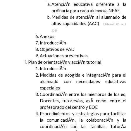
AtenciÃ³n educativa diferente a la
ordinaria para cada alumno/a NEAE
Medidas de atenciÃ³n al alumnado de
altas capacidades (AAC)
Elaborado 06 sept
2019
Anexos
IntroducciÃ³n
Objetivos de PAD
Actuaciones preventivas
Plan de orientaciÃ³n y acciÃ³n tutorial
IntroducciÃ³n
Medidas de acogida e integraciÃ³n para el
alumnado con necesidades educativas
especiales
CoordinaciÃ³n entre los miembros de los eq.
Docentes, tutores/as, asÃ­ como, entre el
profesorado del centro y EOE
Procedimientos y estrategias para facilitar
la comunicaciÃ³n, la colaboraciÃ³n y la
coordinaciÃ³n con las familias. TutorÃ­a