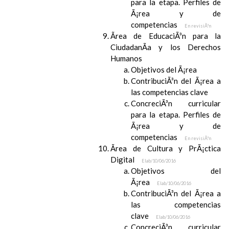
para la etapa. Perfiles de
Ã¡rea y de
competencias
En revisiÃ³n
Ãrea de EducaciÃ³n para la
CiudadanÃ­a y los Derechos
Humanos
Objetivos del Ã¡rea
ContribuciÃ³n del Ã¡rea a
las competencias clave
ConcreciÃ³n curricular
para la etapa. Perfiles de
Ã¡rea y de
competencias
En revisiÃ³n
Ãrea de Cultura y PrÃ¡ctica
Digital
Elab/10/06/2016
Objetivos del
Ã¡rea
Elab/10/06/2016
ContribuciÃ³n del Ã¡rea a
las competencias
clave
Elab/10/06/2016
ConcreciÃ³n curricular