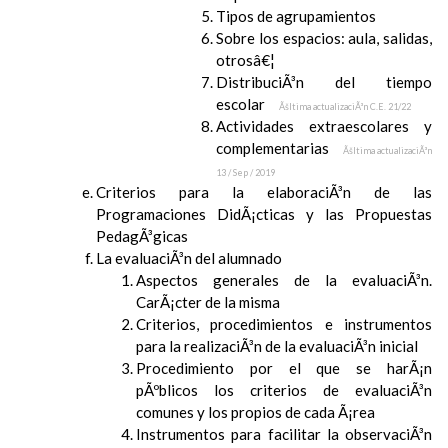
Tipos de agrupamientos
Sobre los espacios: aula, salidas,
otrosâ€¦
DistribuciÃ³n del tiempo
escolar
Ãšltima actualizaciÃ³n C.E. 21/22
Actividades extraescolares y
complementarias
Ãšltima actualizaciÃ³n
13 / Sep / 2019
Criterios para la elaboraciÃ³n de las
Programaciones DidÃ¡cticas y las Propuestas
PedagÃ³gicas
La evaluaciÃ³n del alumnado
Aspectos generales de la evaluaciÃ³n.
CarÃ¡cter de la misma
Criterios, procedimientos e instrumentos
para la realizaciÃ³n de la evaluaciÃ³n inicial
Procedimiento por el que se harÃ¡n
pÃºblicos los criterios de evaluaciÃ³n
comunes y los propios de cada Ã¡rea
Instrumentos para facilitar la observaciÃ³n