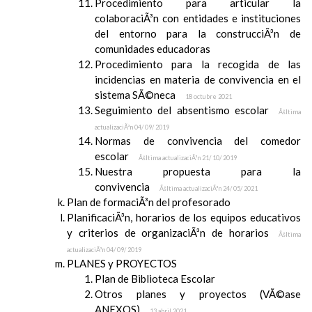
Procedimiento para articular la
colaboraciÃ³n con entidades e instituciones
del entorno para la construcciÃ³n de
comunidades educadoras
Procedimiento para la recogida de las
incidencias en materia de convivencia en el
sistema SÃ©neca
18 octubre 2021
Seguimiento del absentismo escolar
Ãšltima
actualizaciÃ³n 04/ 09/ 2019
Normas de convivencia del comedor
escolar
Ãšltima actualizaciÃ³n 21/ 10/ 2019
Nuestra propuesta para la
convivencia
Ãšltima actualizaciÃ³n 24/ 05/ 2021
Plan de formaciÃ³n del profesorado
PlanificaciÃ³n, horarios de los equipos educativos
y criterios de organizaciÃ³n de horarios
Ãšltima
actualizaciÃ³n 04/ 09/ 2019
PLANES y PROYECTOS
Plan de Biblioteca Escolar
Otros planes y proyectos (VÃ©ase
ANEXOS)
13 abril 2021