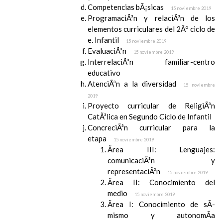
Competencias bÃ¡sicas
15 noviembre 2019
ProgramaciÃ³n y relaciÃ³n de los
elementos curriculares del 2Âº ciclo de
e. Infantil
15 noviembre 2019
EvaluaciÃ³n
15 noviembre 2019
InterrelaciÃ³n familiar-centro
educativo
AtenciÃ³n a la diversidad
15 noviembre
2019
Proyecto curricular de ReligiÃ³n
CatÃ³lica en Segundo Ciclo de Infantil
ConcreciÃ³n curricular para la
etapa
15 noviembre 2019
Ãrea III: Lenguajes:
comunicaciÃ³n y
representaciÃ³n
15 noviembre 2019
Ãrea II: Conocimiento del
medio
15 noviembre 2019
Ãrea I: Conocimiento de sÃ­
mismo y autonomÃ­a