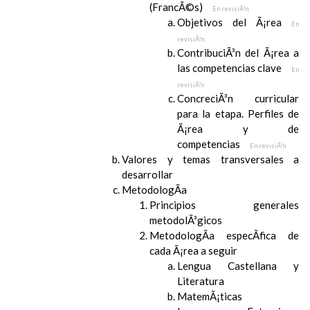
(FrancÃ©s)
En revisiÃ³n
Objetivos del Ã¡rea
En
revisiÃ³n
ContribuciÃ³n del Ã¡rea a
las competencias clave
En
revisiÃ³n
ConcreciÃ³n curricular
para la etapa. Perfiles de
Ã¡rea y de
competencias
En revisiÃ³n
Valores y temas transversales a
desarrollar
MetodologÃ­a
Principios generales
metodolÃ³gicos
MetodologÃ­a especÃ­fica de
cada Ã¡rea a seguir
Lengua Castellana y
Literatura
MatemÃ¡ticas