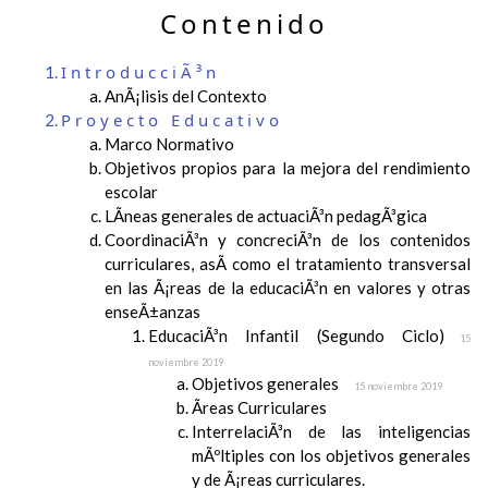
Contenido
IntroducciÃ³n
AnÃ¡lisis del Contexto
Proyecto Educativo
Marco Normativo
Objetivos propios para la mejora del rendimiento
escolar
LÃ­neas generales de actuaciÃ³n pedagÃ³gica
CoordinaciÃ³n y concreciÃ³n de los contenidos
curriculares, asÃ­ como el tratamiento transversal
en las Ã¡reas de la educaciÃ³n en valores y otras
enseÃ±anzas
EducaciÃ³n Infantil (Segundo Ciclo)
15
noviembre 2019
Objetivos generales
15 noviembre 2019
Ãreas Curriculares
InterrelaciÃ³n de las inteligencias
mÃºltiples con los objetivos generales
y de Ã¡reas curriculares.