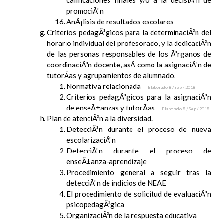
calificaciones finales y/o a la decisiÃ³n de
promociÃ³n
AnÃ¡lisis de resultados escolares
Criterios pedagÃ³gicos para la determinaciÃ³n del
horario individual del profesorado, y la dedicaciÃ³n
de las personas responsables de los Ã³rganos de
coordinaciÃ³n docente, asÃ­ como la asignaciÃ³n de
tutorÃ­as y agrupamientos de alumnado.
Normativa relacionada
Elaborado 8 / Sep / 2018
Criterios pedagÃ³gicos para la asignaciÃ³n
de enseÃ±anzas y tutorÃ­as
Elaborado 8 / Sep / 2018
Plan de atenciÃ³n a la diversidad.
DetecciÃ³n durante el proceso de nueva
escolarizaciÃ³n
DetecciÃ³n durante el proceso de
enseÃ±anza-aprendizaje
Procedimiento general a seguir tras la
detecciÃ³n de indicios de NEAE
El procedimiento de solicitud de evaluaciÃ³n
psicopedagÃ³gica
OrganizaciÃ³n de la respuesta educativa