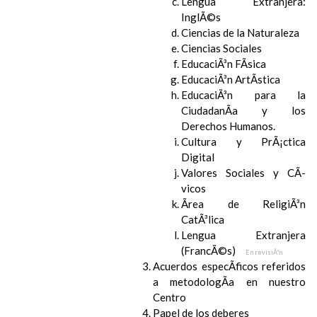
Lengua Extranjera:
InglÃ©s
Ciencias de la Naturaleza
Ciencias Sociales
EducaciÃ³n FÃ­sica
EducaciÃ³n ArtÃ­stica
EducaciÃ³n para la
CiudadanÃ­a y los
Derechos Humanos.
Cultura y PrÃ¡ctica
Digital
Valores Sociales y CÃ­
vicos
Ãrea de ReligiÃ³n
CatÃ³lica
Lengua Extranjera
(FrancÃ©s)
En revisiÃ³n
Acuerdos especÃ­ficos referidos
a metodologÃ­a en nuestro
Centro
Papel de los deberes