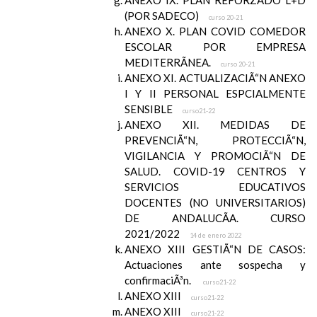
ANEXO IX. PLAN REFORZADO L+D
(POR SADECO)
curso 20-21
ANEXO X. PLAN COVID COMEDOR
ESCOLAR POR EMPRESA
MEDITERRÃNEA.
curso 20-21
ANEXO XI. ACTUALIZACIÃ“N ANEXO
I Y II PERSONAL ESPCIALMENTE
SENSIBLE
curso21-22
ANEXO XII. MEDIDAS DE
PREVENCIÃ“N, PROTECCIÃ“N,
VIGILANCIA Y PROMOCIÃ“N DE
SALUD. COVID-19 CENTROS Y
SERVICIOS EDUCATIVOS
DOCENTES (NO UNIVERSITARIOS)
DE ANDALUCÃA. CURSO
2021/2022
14 de enero 2022
ANEXO XIII GESTIÃ“N DE CASOS:
Actuaciones ante sospecha y
confirmaciÃ³n.
curso21-22
ANEXO XIII
curso21-22
ANEXO XIII
curso21-22