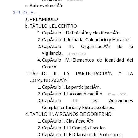
AutoevaluaciÃ³n
R.O.F.
PREÃMBULO
TÃTULO I. EL CENTRO
CapÃ­tulo I. DefiniciÃ³n y clasificaciÃ³n.
CapÃ­tulo II. Jornada, Calendario y Horarios
CapÃ­tulo III. OrganizaciÃ³n de la
vigilancia.
31 / ene / 2020
CapÃ­tulo IV. Elementos de identidad del
Centro
TÃTULO II. LA PARTICIPACIÃ“N Y LA
COMUNICACIÃ“N
CapÃ­tulo I. La participaciÃ³n.
CapÃ­tulo II. La comunicaciÃ³n.
17 enero 2020
CapÃ­tulo III. Las Actividades
Complementarias y Extraescolares.
TÃTULO III. Ã“RGANOS DE GOBIERNO.
CapÃ­tulo I. ClasificaciÃ³n
CapÃ­tulo II. El Consejo Escolar.
CapÃ­tulo III. El Claustro de Profesores.