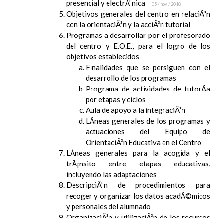
presencial y electrÃ³nica
05 / nov / 2018
Objetivos generales del centro en relaciÃ³n
con la orientaciÃ³n y la acciÃ³n tutorial
Programas a desarrollar por el profesorado
del centro y E.O.E., para el logro de los
objetivos establecidos
Finalidades que se persiguen con el
desarrollo de los programas
Programa de actividades de tutorÃ­a
por etapas y ciclos
Aula de apoyo a la integraciÃ³n
LÃ­neas generales de los programas y
actuaciones del Equipo de
OrientaciÃ³n Educativa en el Centro
LÃ­neas generales para la acogida y el
trÃ¡nsito entre etapas educativas,
incluyendo las adaptaciones
DescripciÃ³n de procedimientos para
recoger y organizar los datos acadÃ©micos
y personales del alumnado
OrganizaciÃ³n y utilizaciÃ³n de los recursos