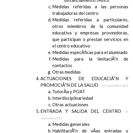
distanciamiento fÃ­sico
Medidas referidas a las personas
trabajadoras del centro
Medidas referidas a particulares,
otros miembros de la comunidad
educativa y empresas proveedoras,
que participan o prestan servicios en
el centro educativo
Medidas especÃ­ficas para el alumnado
Medidas para la limitaciÃ³n de
contactos
Otras medidas
ACTUACIONES DE EDUCACIÃ“N Y
PROMOCIÃ“N DE LA SALUD
01 septiembre 2021
TutorÃ­a y POAT
Interdisciplinariedad
Otras actuaciones
ENTRADA Y SALIDA DEL CENTRO
01
septiembre 2021
Medidas generales
HabilitaciÃ³n de vÃ­as entradas y