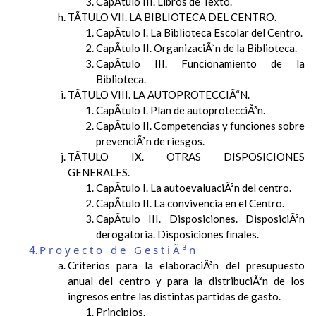
CapÃ­tulo III. Libros de Texto.
TÃTULO VII. LA BIBLIOTECA DEL CENTRO.
CapÃ­tulo I. La Biblioteca Escolar del Centro.
CapÃ­tulo II. OrganizaciÃ³n de la Biblioteca.
CapÃ­tulo III. Funcionamiento de la
Biblioteca.
TÃTULO VIII. LA AUTOPROTECCIÃ“N.
CapÃ­tulo I. Plan de autoprotecciÃ³n.
CapÃ­tulo II. Competencias y funciones sobre
prevenciÃ³n de riesgos.
TÃTULO IX. OTRAS DISPOSICIONES
GENERALES.
CapÃ­tulo I. La autoevaluaciÃ³n del centro.
CapÃ­tulo II. La convivencia en el Centro.
CapÃ­tulo III. Disposiciones. DisposiciÃ³n
derogatoria. Disposiciones finales.
Proyecto de GestiÃ³n
Criterios para la elaboraciÃ³n del presupuesto
anual del centro y para la distribuciÃ³n de los
ingresos entre las distintas partidas de gasto.
Principios.