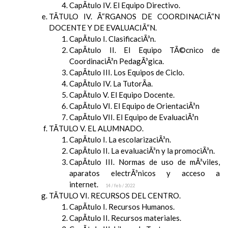
CapÃ­tulo IV. El Equipo Directivo.
TÃTULO IV. Ã“RGANOS DE COORDINACIÃ“N
DOCENTE Y DE EVALUACIÃ“N.
CapÃ­tulo I. ClasificaciÃ³n.
CapÃ­tulo II. El Equipo TÃ©cnico de
CoordinaciÃ³n PedagÃ³gica.
CapÃ­tulo III. Los Equipos de Ciclo.
CapÃ­tulo IV. La TutorÃ­a.
CapÃ­tulo V. El Equipo Docente.
CapÃ­tulo VI. El Equipo de OrientaciÃ³n
CapÃ­tulo VII. El Equipo de EvaluaciÃ³n
TÃTULO V. EL ALUMNADO.
CapÃ­tulo I. La escolarizaciÃ³n.
CapÃ­tulo II. La evaluaciÃ³n y la promociÃ³n.
CapÃ­tulo III. Normas de uso de mÃ³viles,
aparatos electrÃ³nicos y acceso a
internet.
14 / feb / 2022
TÃTULO VI. RECURSOS DEL CENTRO.
CapÃ­tulo I. Recursos Humanos.
CapÃ­tulo II. Recursos materiales.