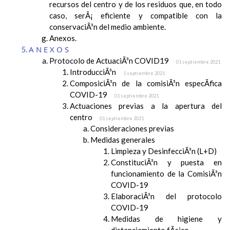
recursos del centro y de los residuos que, en todo
caso, serÃ¡ eficiente y compatible con la
conservaciÃ³n del medio ambiente.
Anexos.
ANEXOS
Protocolo de ActuaciÃ³n COVID19
01 septiembre 2021
IntroducciÃ³n
1 septiembre 2021
ComposiciÃ³n de la comisiÃ³n especÃ­fica
COVID-19
01 septiembre 2021
Actuaciones previas a la apertura del
centro
01 septiembre 2021
Consideraciones previas
Medidas generales
Limpieza y DesinfecciÃ³n (L+D)
ConstituciÃ³n y puesta en
funcionamiento de la ComisiÃ³n
COVID-19
ElaboraciÃ³n del protocolo
COVID-19
Medidas de higiene y